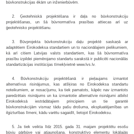
būvkonstrukcijas ēkām un inženierbūvēm.
2. Ģeotehniskā projektēšana ir daļa no būvkonstrukciju
projektēšanas, un šā būvnormatīva prasības attiecas arī uz
ģeotehnisko projektēšanu.
3. Būvprojekta būvkonstrukciju daļu projektē saskaņā ar
adaptētiem Eirokodeksa standartiem un to nacionālajiem pielikumiem,
kā arī citiem Latvijas valsts standartiem, kas šā būvnormatīva
prasību izpildei piemērojamo standartu sarakstā ir publicēti nacionālās
standartizācijas institūcijas tīmekļvietnē www.lvs.lv.
4. Būvkonstrukciju projektēšanā ir pieļaujams izmantot
alternatīvus risinājumus, kas atšķiras no Eirokodeksa standartu
noteikumiem, ar nosacījumu, ka tiek pamatots, kāpēc nav izmantots
paredzētais risinājums un ka izmantotie alternatīvie risinājumi atbilst
Eirokodeksā iestrādātajiem principiem un tie garantē
būvkonstrukcijām vismaz tādu pašu drošuma, ekspluatējamības un
ilgizturības līmeni, kādu varētu sagaidīt, lietojot Eirokodeksu.
5. Ja tiek veikta līdz 2015. gada 31. maijam projektētu esošu
būvju pārbūve vai atjaunošana, konstruktīvo elementu lokālajās