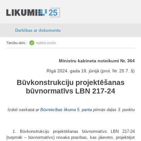
Darbības ar dokumentu
Tiesību akts:
spēkā esošs
Ministru kabineta noteikumi Nr. 364
Rīgā 2024. gada 18. jūnijā (prot. Nr. 25 7. §)
Būvkonstrukciju projektēšanas
būvnormatīvs LBN 217-24
Izdoti saskaņā ar
Būvniecības likuma 5. panta
pirmās daļas 3. punktu
1. Būvkonstrukciju projektēšanas būvnormatīvs LBN 217-24
(turpmāk – būvnormatīvs) nosaka prasības, kas jāievēro, projektējot