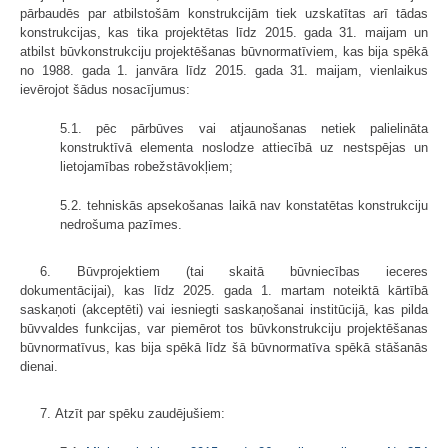
pārbaudēs par atbilstošām konstrukcijām tiek uzskatītas arī tādas
konstrukcijas, kas tika projektētas līdz 2015. gada 31. maijam un
atbilst būvkonstrukciju projektēšanas būvnormatīviem, kas bija spēkā
no 1988. gada 1. janvāra līdz 2015. gada 31. maijam, vienlaikus
ievērojot šādus nosacījumus:
5.1. pēc pārbūves vai atjaunošanas netiek palielināta
konstruktīvā elementa noslodze attiecībā uz nestspējas un
lietojamības robežstāvokļiem;
5.2. tehniskās apsekošanas laikā nav konstatētas konstrukciju
nedrošuma pazīmes.
6. Būvprojektiem (tai skaitā būvniecības ieceres
dokumentācijai), kas līdz 2025. gada 1. martam noteiktā kārtībā
saskaņoti (akceptēti) vai iesniegti saskaņošanai institūcijā, kas pilda
būvvaldes funkcijas, var piemērot tos būvkonstrukciju projektēšanas
būvnormatīvus, kas bija spēkā līdz šā būvnormatīva spēkā stāšanās
dienai.
7. Atzīt par spēku zaudējušiem: