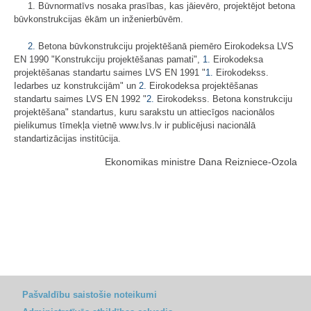
1. Būvnormatīvs nosaka prasības, kas jāievēro, projektējot betona
būvkonstrukcijas ēkām un inženierbūvēm.
2.
Betona būvkonstrukciju projektēšanā piemēro Eirokodeksa LVS
EN 1990 "Konstrukciju projektēšanas pamati",
1.
Eirokodeksa
projektēšanas standartu saimes LVS EN 1991 "
1.
Eirokodekss.
Iedarbes uz konstrukcijām" un
2.
Eirokodeksa projektēšanas
standartu saimes LVS EN 1992 "
2.
Eirokodekss. Betona konstrukciju
projektēšana" standartus, kuru sarakstu un attiecīgos nacionālos
pielikumus tīmekļa vietnē www.lvs.lv ir publicējusi nacionālā
standartizācijas institūcija.
Ekonomikas ministre Dana Reizniece-Ozola
Pašvaldību saistošie noteikumi