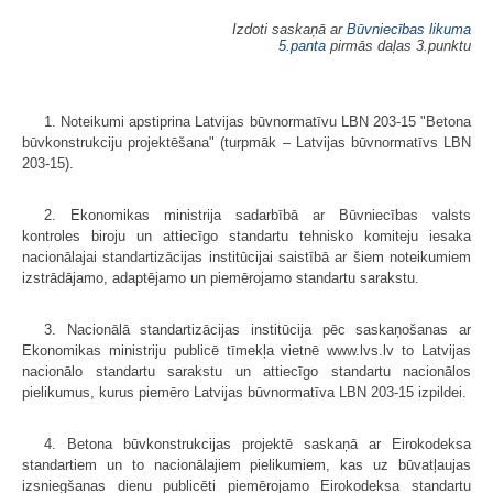
Izdoti saskaņā ar
Būvniecības likuma
5.panta
pirmās daļas 3.punktu
1. Noteikumi apstiprina Latvijas būvnormatīvu LBN 203-15 "Betona
būvkonstrukciju projektēšana" (turpmāk – Latvijas būvnormatīvs LBN
203-15).
2. Ekonomikas ministrija sadarbībā ar Būvniecības valsts
kontroles biroju un attiecīgo standartu tehnisko komiteju iesaka
nacionālajai standartizācijas institūcijai saistībā ar šiem noteikumiem
izstrādājamo, adaptējamo un piemērojamo standartu sarakstu.
3. Nacionālā standartizācijas institūcija pēc saskaņošanas ar
Ekonomikas ministriju publicē tīmekļa vietnē www.lvs.lv to Latvijas
nacionālo standartu sarakstu un attiecīgo standartu nacionālos
pielikumus, kurus piemēro Latvijas būvnormatīva LBN 203-15 izpildei.
4. Betona būvkonstrukcijas projektē saskaņā ar Eirokodeksa
standartiem un to nacionālajiem pielikumiem, kas uz būvatļaujas
izsniegšanas dienu publicēti piemērojamo Eirokodeksa standartu