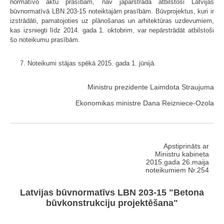
normatīvo aktu prasībām, nav jāpārstrādā atbilstoši Latvijas
būvnormatīvā LBN 203-15 noteiktajām prasībām. Būvprojektus, kuri ir
izstrādāti, pamatojoties uz plānošanas un arhitektūras uzdevumiem,
kas izsniegti līdz 2014. gada 1. oktobrim, var nepārstrādāt atbilstoši
šo noteikumu prasībām.
7. Noteikumi stājas spēkā 2015. gada 1. jūnijā.
Ministru prezidente Laimdota Straujuma
Ekonomikas ministre Dana Reizniece-Ozola
Apstiprināts ar
Ministru kabineta
2015.gada 26.maija
noteikumiem Nr.254
Latvijas būvnormatīvs LBN 203-15 "Betona
būvkonstrukciju projektēšana"