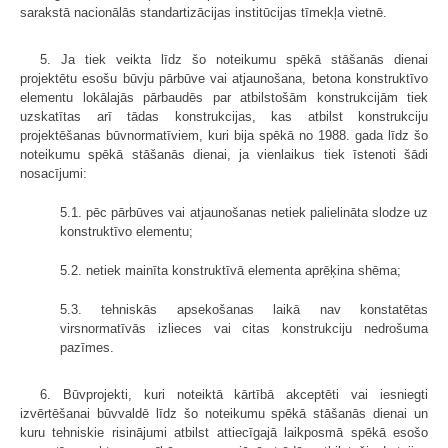
sarakstā nacionālās standartizācijas institūcijas tīmekļa vietnē.
5. Ja tiek veikta līdz šo noteikumu spēkā stāšanās dienai
projektētu esošu būvju pārbūve vai atjaunošana, betona konstruktīvo
elementu lokālajās pārbaudēs par atbilstošām konstrukcijām tiek
uzskatītas arī tādas konstrukcijas, kas atbilst konstrukciju
projektēšanas būvnormatīviem, kuri bija spēkā no 1988. gada līdz šo
noteikumu spēkā stāšanās dienai, ja vienlaikus tiek īstenoti šādi
nosacījumi:
5.1. pēc pārbūves vai atjaunošanas netiek palielināta slodze uz
konstruktīvo elementu;
5.2. netiek mainīta konstruktīvā elementa aprēķina shēma;
5.3. tehniskās apsekošanas laikā nav konstatētas
virsnormatīvās izlieces vai citas konstrukciju nedrošuma
pazīmes.
6. Būvprojekti, kuri noteiktā kārtībā akceptēti vai iesniegti
izvērtēšanai būvvaldē līdz šo noteikumu spēkā stāšanās dienai un
kuru tehniskie risinājumi atbilst attiecīgajā laikposmā spēkā esošo