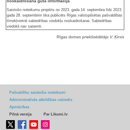
noskaidrošanā gūtā informācija
Saistošo noteikumu projekts no 2023. gada 14. septembra līdz 2023.
gada 28. septembrim tika publicēts Rīgas valstspilsētas pašvaldības
tīmekļvietnē sabiedrības viedokļu noskaidrošanai. Sabiedrības
viedokļi nav saņemti.
Rīgas domes priekšsēdētājs
V. Ķirsis
Pašvaldību saistošie noteikumi
Administratīvās atbildības ceļvedis
Apmācības
Pilnā versija
Par Likumi.lv