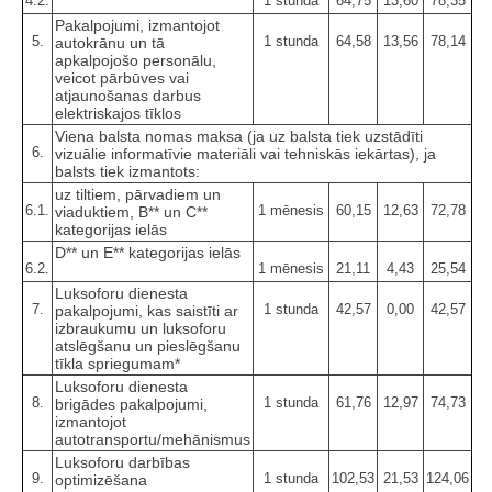
4.2.
1 stunda
64,75
13,60
78,35
Pakalpojumi, izmantojot
5.
1 stunda
64,58
13,56
78,14
autokrānu un tā
apkalpojošo personālu,
veicot pārbūves vai
atjaunošanas darbus
elektriskajos tīklos
Viena balsta nomas maksa (ja uz balsta tiek uzstādīti
6.
vizuālie informatīvie materiāli vai tehniskās iekārtas), ja
balsts tiek izmantots:
uz tiltiem, pārvadiem un
6.1.
1 mēnesis
60,15
12,63
72,78
viaduktiem, B** un C**
kategorijas ielās
D** un E** kategorijas ielās
6.2.
1 mēnesis
21,11
4,43
25,54
Luksoforu dienesta
7.
1 stunda
42,57
0,00
42,57
pakalpojumi, kas saistīti ar
izbraukumu un luksoforu
atslēgšanu un pieslēgšanu
tīkla spriegumam*
Luksoforu dienesta
8.
1 stunda
61,76
12,97
74,73
brigādes pakalpojumi,
izmantojot
autotransportu/mehānismus
Luksoforu darbības
9.
1 stunda
102,53
21,53
124,06
optimizēšana