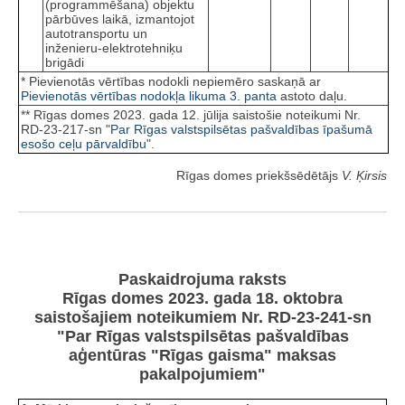
(programmēšana) objektu
pārbūves laikā, izmantojot
autotransportu un
inženieru-elektrotehniķu
brigādi
* Pievienotās vērtības nodokli nepiemēro saskaņā ar
Pievienotās vērtības nodokļa likuma
3. panta
astoto daļu.
** Rīgas domes 2023. gada 12. jūlija saistošie noteikumi Nr.
RD-23-217-sn "
Par Rīgas valstspilsētas pašvaldības īpašumā
esošo ceļu pārvaldību
".
Rīgas domes priekšsēdētājs
V. Ķirsis
Paskaidrojuma raksts
Rīgas domes 2023. gada 18. oktobra
saistošajiem noteikumiem Nr. RD-23-241-sn
"Par Rīgas valstspilsētas pašvaldības
aģentūras "Rīgas gaisma" maksas
pakalpojumiem"