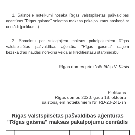
1. Saistošie noteikumi nosaka Rīgas valstspilsētas pašvaldības
aģentūras "Rīgas gaisma" sniegtos maksas pakalpojumus saskaņā ar
cenrādi (pielikums).
2. Samaksu par sniegtajiem maksas pakalpojumiem Rīgas
valstspilsētas pašvaldības aģentūra "Rīgas gaisma" saņem
bezskaidras naudas norēķinu veidā ar kredītiestāžu starpniecību.
Rīgas domes priekšsēdētājs
V. Ķirsis
Pielikums
Rīgas domes 2023. gada 18. oktobra
saistošajiem noteikumiem Nr. RD-23-241-sn
Rīgas valstspilsētas pašvaldības aģentūras
"Rīgas gaisma" maksas pakalpojumu cenrādis