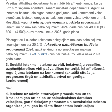
Pilsētas attīstības departaments un tādējādi arī ieņēmumus, kurus
līdz šim saņēma Aģentūra, saņem minētais departaments. Aģentūra
iznomās balstus īslaicīgas nomas gadījumā, kad komersanti vēlas,
piemēram, izvietot karogus uz balstiem pirms valsts svētkiem u. tml.
ielu apgaismojuma budžeta programmā
Rezultātā kopumā
ieņēmumi no maksas pakalpojumiem 2024. gadā būs par 49 100 (93
euro
600 – 44 500)
mazāki nekā 2023. gada plānā.
Pieaugot arī Luksoforu dienesta sniegtajiem maksas pakalpojumu
luksoforu uzturēšanas budžeta
izcenojumiem par 20,2 %,
programmā
2024. gadā ieņēmumi no sniegtajiem maksas
euro
pakalpojumiem (
7.
–
9. punkts
) būs par 244
lielāki nekā 2023.
gada plānā.
3. Sociālā ietekme, ietekme uz vidi, iedzīvotāju veselību,
uzņēmējdarbības vidi pašvaldības teritorijā, kā arī plānotā
regulējuma ietekme uz konkurenci (aktuālā situācija,
prognozes tirgū un atbilstība brīvai un godīgai
konkurencei)
Nav.
4. Ietekme uz administratīvajām procedūrām un to
izmaksām gan attiecībā uz saimnieciskās darbības
veicējiem, gan fiziskajām personām un nevalstiskā sektora
organizācijām, gan budžeta finansētām institūcijām