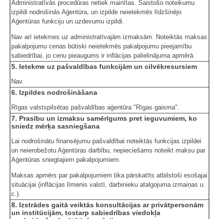
Administratīvās procedūras netiek mainītas. Saistošo noteikumu
izpildi nodrošinās Aģentūra, un izpilde neietekmēs līdzšinējo
Aģentūras funkciju un uzdevumu izpildi.
Nav arī ietekmes uz administratīvajām izmaksām. Noteiktās maksas
pakalpojumu cenas būtiski neietekmēs pakalpojumu pieejamību
sabiedrībai, jo cenu pieaugums ir inflācijas palielinājuma apmērā.
5. Ietekme uz pašvaldības funkcijām un cilvēkresursiem
Nav.
6. Izpildes nodrošināšana
Rīgas valstspilsētas pašvaldības aģentūra "Rīgas gaisma".
7. Prasību un izmaksu samērīgums pret ieguvumiem, ko
sniedz mērķa sasniegšana
Lai nodrošinātu finansējumu pašvaldībai noteiktās funkcijas izpildei
un neierobežotu Aģentūras darbību, nepieciešams noteikt maksu par
Aģentūras sniegtajiem pakalpojumiem.
Maksas apmērs par pakalpojumiem tika pārskatīts atbilstoši esošajai
situācijai (inflācijas līmenis valstī, darbinieku atalgojuma izmaiņas u.
c.).
8. Izstrādes gaitā veiktās konsultācijas ar privātpersonām
un institūcijām, tostarp sabiedrības viedokļa