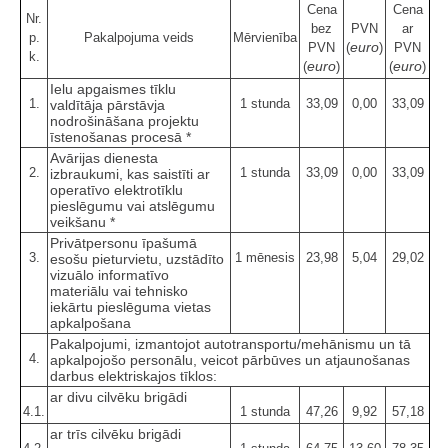
Cena
Cena
Nr.
bez
PVN
ar
p.
Pakalpojuma veids
Mērvienība
euro
PVN
(
)
PVN
k.
euro
euro
(
)
(
)
Ielu apgaismes tīklu
1.
1 stunda
33,09
0,00
33,09
valdītāja pārstāvja
nodrošināšana projektu
īstenošanas procesā *
Avārijas dienesta
2.
1 stunda
33,09
0,00
33,09
izbraukumi, kas saistīti ar
operatīvo elektrotīklu
pieslēgumu vai atslēgumu
veikšanu *
Privātpersonu īpašumā
3.
1 mēnesis
23,98
5,04
29,02
esošu pieturvietu, uzstādīto
vizuālo informatīvo
materiālu vai tehnisko
iekārtu pieslēguma vietas
apkalpošana
Pakalpojumi, izmantojot autotransportu/mehānismu un tā
4.
apkalpojošo personālu, veicot pārbūves un atjaunošanas
darbus elektriskajos tīklos:
ar divu cilvēku brigādi
4.1.
1 stunda
47,26
9,92
57,18
ar trīs cilvēku brigādi