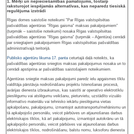
1. Mērķi un nepieciešamības pamatojums, tostarp
raksturojot iespējamās alternatīvas, kas neparedz tiesiskā
regulējuma izstrādi
Rīgas domes saistošie noteikumi "Par Rīgas valstspilsētas
pašvaldības aģentūras "Rīgas gaisma" maksas pakalpojumiem"
(turpmāk – saistošie noteikumi) nosaka Rīgas valstspilsētas
pašvaldības aģentūras "Rīgas gaisma" (turpmāk – Aģentūra) cenrādi
par sniegtajiem pakalpojumiem Rīgas valstspilsētas pašvaldības
administratīvajā teritorijā.
Publisko aģentūru likuma
17. panta
ceturtajā daļā noteikts, ka
pašvaldības aģentūras sniegtos maksas pakalpojumus nosaka un to
cenrādi apstiprina ar pašvaldības saistošajiem noteikumiem.
Aģentūras sniegtie maksas pakalpojumi paredz ielu apgaismes tīklu
valdītāja pārstāvja nodrošināšanu projektu īstenošanas procesā,
avārijas dienesta izbraukumus, kas saistīti ar operatīvo elektrotīklu
pieslēgumu vai atslēgumu veikšanu, pieturvietu, uzstādīto vizuālo
informatīvo materiālu vai tehnisko iekārtu pieslēguma vietas
apkalpošanu, pakalpojumu, izmantojot autotransportu/mehānismu un
tā apkalpojošo personālu, veicot pārbūves un atjaunošanas darbus
elektriskajos tīklos, kā arī pakalpojumu, izmantojot autokrānu un tā
apkalpojošo personālu, veicot pārbūves vai atjaunošanas darbus
elektriskajos tīklos, nodrošināšanu, balstu nomu, luksoforu dienesta