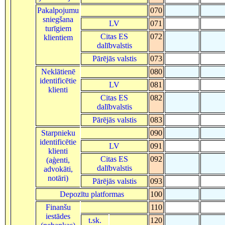
Pakalpojumu
070
sniegšana
LV
071
turīgiem
Citas ES
072
klientiem
dalībvalstis
Pārējās valstis
073
Neklātienē
080
identificētie
LV
081
klienti
Citas ES
082
dalībvalstis
Pārējās valstis
083
Starpnieku
090
identificētie
LV
091
klienti
Citas ES
092
(aģenti,
dalībvalstis
advokāti,
notāri)
Pārējās valstis
093
Depozītu platformas
100
Finanšu
110
iestādes
t.sk.
120