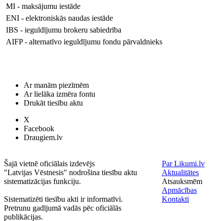
MI - maksājumu iestāde
ENI - elektroniskās naudas iestāde
IBS - ieguldījumu brokeru sabiedrība
AIFP - alternatīvo ieguldījumu fondu pārvaldnieks
Ar manām piezīmēm
Ar lielāka izmēra fontu
Drukāt tiesību aktu
X
Facebook
Draugiem.lv
Šajā vietnē oficiālais izdevējs
Par Likumi.lv
"Latvijas Vēstnesis" nodrošina tiesību aktu
Aktualitātes
sistematizācijas funkciju.
Atsauksmēm
Apmācības
Sistematizēti tiesību akti ir informatīvi.
Kontakti
Pretrunu gadījumā vadās pēc oficiālās
publikācijas.