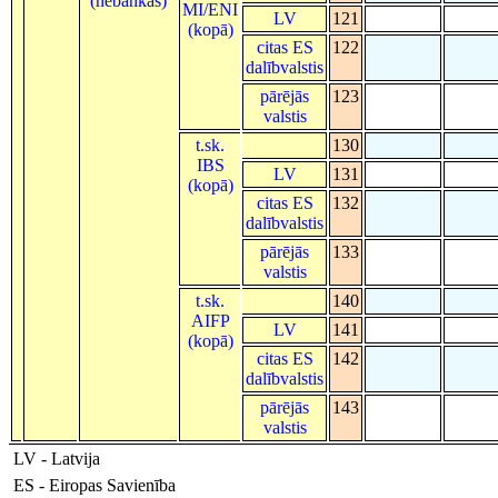
(nebankas)
MI/ENI
LV
121
(kopā)
citas ES
122
dalībvalstis
pārējās
123
valstis
t.sk.
130
IBS
LV
131
(kopā)
citas ES
132
dalībvalstis
pārējās
133
valstis
t.sk.
140
AIFP
LV
141
(kopā)
citas ES
142
dalībvalstis
pārējās
143
valstis
LV - Latvija
ES - Eiropas Savienība