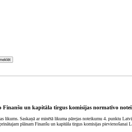
meklēt
o Finanšu un kapitāla tirgus komisijas normatīvo not
as likums. Saskaņā ar minētā likuma pārejas noteikumu 4. punktu Latvij
iprinātajam plānam Finanšu un kapitāla tirgus komisijas pievienošanai L