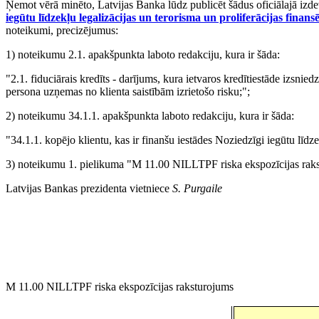
Ņemot vērā minēto, Latvijas Banka lūdz publicēt šādus oficiālajā iz
iegūtu līdzekļu legalizācijas un terorisma un proliferācijas fina
noteikumi, precizējumus:
1) noteikumu 2.1. apakšpunkta laboto redakciju, kura ir šāda:
"2.1. fiduciārais kredīts - darījums, kura ietvaros kredītiestāde izsn
persona uzņemas no klienta saistībām izrietošo risku;";
2) noteikumu 34.1.1. apakšpunkta laboto redakciju, kura ir šāda:
"34.1.1. kopējo klientu, kas ir finanšu iestādes Noziedzīgi iegūtu līdz
3) noteikumu 1. pielikuma "M 11.00 NILLTPF riska ekspozīcijas rakst
Latvijas Bankas prezidenta vietniece
S. Purgaile
M 11.00 NILLTPF riska ekspozīcijas raksturojums