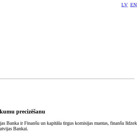
LV
EN
eikumu precizēšanu
as Banka ir Finanšu un kapitāla tirgus komisijas mantas, finanšu līdzek
atvijas Bankai.