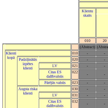
Klientu
skaits
010
20
(Abstract)
(Abstra
Klienti
010
-
-
kopā
Padziļinātās
020
-
-
izpētes
LV
021
-
-
klienti
Citas ES
022
-
-
dalībvalstis
Pārējās valstis
023
-
-
Augsta riska
030
-
-
klienti
LV
031
-
-
Citas ES
032
-
-
dalībvalstis