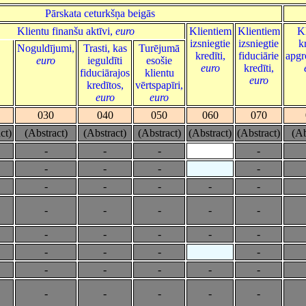
Pārskata ceturkšņa beigās
Klientu finanšu aktīvi,
euro
Klientiem
Klientiem
K
izsniegtie
izsniegtie
k
Noguldījumi,
Trasti, kas
Turējumā
kredīti,
fiduciārie
apgr
euro
ieguldīti
esošie
euro
kredīti,
fiduciārajos
klientu
euro
kredītos,
vērtspapīri,
euro
euro
030
040
050
060
070
ct)
(Abstract)
(Abstract)
(Abstract)
(Abstract)
(Abstract)
(Ab
-
-
-
-
-
-
-
-
-
-
-
-
-
-
-
-
-
-
-
-
-
-
-
-
-
-
-
-
-
-
-
-
-
-
-
-
-