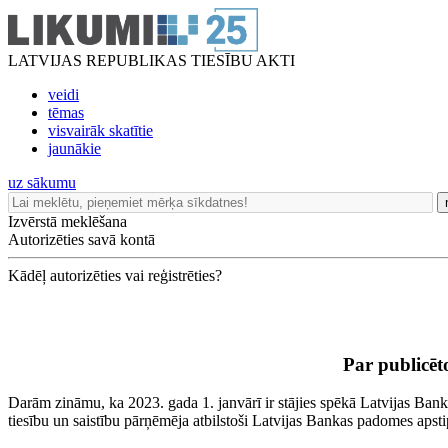
LATVIJAS REPUBLIKAS TIESĪBU AKTI
veidi
tēmas
visvairāk skatītie
jaunākie
uz sākumu
Izvērstā meklēšana
Autorizēties savā kontā
Kādēļ autorizēties vai reģistrēties?
Par publicēt
Darām zināmu, ka 2023. gada 1. janvārī ir stājies spēkā Latvijas Bank
tiesību un saistību pārņēmēja atbilstoši Latvijas Bankas padomes apst