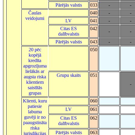
Pārējās valstis
033
-
-
Čaulas
040
-
-
veidojumi
LV
041
-
-
Citas ES
042
-
-
dalībvalstis
Pārējās valstis
043
-
-
20 pēc
050
kopējā
kredīta
apgrozījuma
lielākās ar
Grupu skaits
051
augsta riska
klientiem
-
saistītās
grupas
Klienti, kuru
060
patiesie
LV
061
labuma
guvēji ir no
Citas ES
062
paaugstināta
dalībvalstis
riska
Pārējās valstis
063
jurisdikcijas