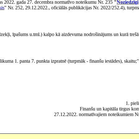
sijas 2022. gada 27. decembra normatīvo noteikumu Nr. 235
"
Noziedzīgi
sis
" Nr. 252, 29.12.2022., oficiālās publikācijas Nr. 2022/252.4), turpm
līdzekļi, īpašums u.tml.) kalpo kā aizdevuma nodrošinājums un kurā trešā
likuma 1. panta 7. punkta izpratnē (turpmāk - finanšu iestādes), skaitu;"
1. pie
Finanšu un kapitāla tirgus kom
27.12.2022. normatīvajiem noteikumiem Nr