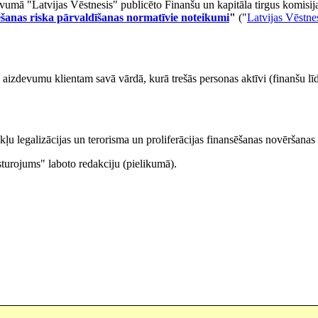
devumā "Latvijas Vēstnesis" publicēto Finanšu un kapitāla tirgus komi
nsēšanas riska pārvaldīšanas normatīvie noteikumi
"
("
Latvijas Vēstne
iedz aizdevumu klientam savā vārdā, kurā trešās personas aktīvi (finanšu 
ekļu legalizācijas un terorisma un proliferācijas finansēšanas novēršanas 
urojums" laboto redakciju (pielikumā).