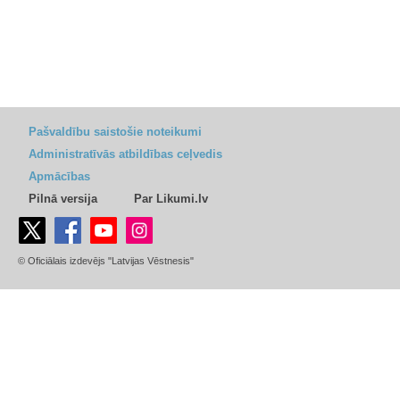
Pašvaldību saistošie noteikumi
Administratīvās atbildības ceļvedis
Apmācības
Pilnā versija
Par Likumi.lv
© Oficiālais izdevējs "Latvijas Vēstnesis"