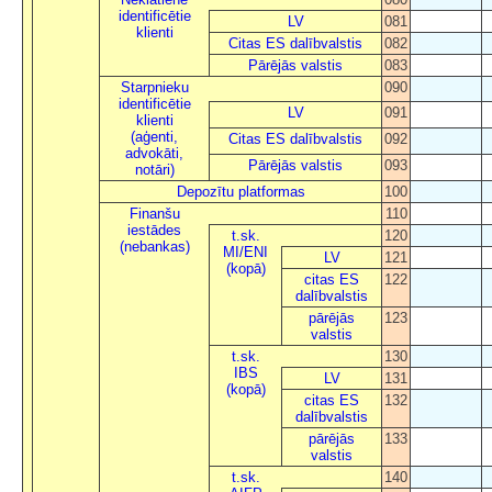
identificētie
LV
081
klienti
Citas ES dalībvalstis
082
Pārējās valstis
083
Starpnieku
090
identificētie
LV
091
klienti
(aģenti,
Citas ES dalībvalstis
092
advokāti,
Pārējās valstis
093
notāri)
Depozītu platformas
100
Finanšu
110
iestādes
t.sk.
120
(nebankas)
MI/ENI
LV
121
(kopā)
citas ES
122
dalībvalstis
pārējās
123
valstis
t.sk.
130
IBS
LV
131
(kopā)
citas ES
132
dalībvalstis
pārējās
133
valstis
t.sk.
140