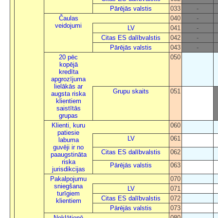
Pārējās valstis
033
-
Čaulas
040
-
veidojumi
LV
041
-
Citas ES dalībvalstis
042
-
Pārējās valstis
043
-
20 pēc
050
kopējā
kredīta
apgrozījuma
lielākās ar
Grupu skaits
051
augsta riska
klientiem
saistītās
grupas
Klienti, kuru
060
patiesie
LV
061
labuma
guvēji ir no
Citas ES dalībvalstis
062
paaugstināta
riska
Pārējās valstis
063
jurisdikcijas
Pakalpojumu
070
sniegšana
LV
071
turīgiem
Citas ES dalībvalstis
072
klientiem
Pārējās valstis
073
Neklātienē
080