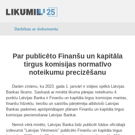
Darbības ar dokumentu
Par publicēto Finanšu un kapitāla
tirgus komisijas normatīvo
noteikumu precizēšanu
Darām zināmu, ka 2023. gada 1. janvārī ir stājies spēkā Latvijas
Bankas likums. Saskaņā ar minētā likuma pārejas noteikumu 4.
punktu Latvijas Banka ir Finanšu un kapitāla tirgus komisijas mantas,
finanšu līdzekļu, tiesību un saistību pārņēmēja atbilstoši Latvijas
Bankas padomes apstiprinātajam plānam Finanšu un kapitāla tirgus
komisijas pievienošanai Latvijas Bankai.
Ņemot vērā minēto, Latvijas Banka lūdz publicēt šādus oficiālajā
izdevumā "Latvijas Vēstnesis" publicēto Finanšu un kapitāla tirgus