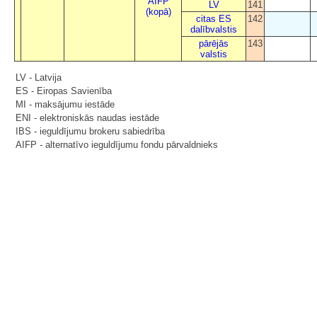
AIFP
LV
141
(kopā)
citas ES
142
dalībvalstis
pārējās
143
valstis
LV - Latvija
ES - Eiropas Savienība
MI - maksājumu iestāde
ENI - elektroniskās naudas iestāde
IBS - ieguldījumu brokeru sabiedrība
AIFP - alternatīvo ieguldījumu fondu pārvaldnieks