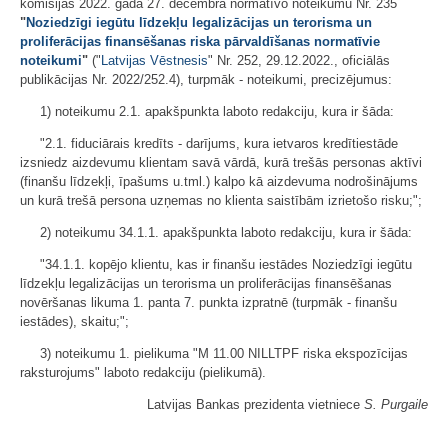
komisijas 2022. gada 27. decembra normatīvo noteikumu Nr. 235
"
Noziedzīgi iegūtu līdzekļu legalizācijas un terorisma un
proliferācijas finansēšanas riska pārvaldīšanas normatīvie
noteikumi
"
("
Latvijas Vēstnesis
" Nr. 252, 29.12.2022., oficiālās
publikācijas Nr. 2022/252.4), turpmāk - noteikumi, precizējumus:
1) noteikumu 2.1. apakšpunkta laboto redakciju, kura ir šāda:
"2.1. fiduciārais kredīts - darījums, kura ietvaros kredītiestāde
izsniedz aizdevumu klientam savā vārdā, kurā trešās personas aktīvi
(finanšu līdzekļi, īpašums u.tml.) kalpo kā aizdevuma nodrošinājums
un kurā trešā persona uzņemas no klienta saistībām izrietošo risku;";
2) noteikumu 34.1.1. apakšpunkta laboto redakciju, kura ir šāda:
"34.1.1. kopējo klientu, kas ir finanšu iestādes Noziedzīgi iegūtu
līdzekļu legalizācijas un terorisma un proliferācijas finansēšanas
novēršanas likuma 1. panta 7. punkta izpratnē (turpmāk - finanšu
iestādes), skaitu;";
3) noteikumu 1. pielikuma "M 11.00 NILLTPF riska ekspozīcijas
raksturojums" laboto redakciju (pielikumā).
Latvijas Bankas prezidenta vietniece
S. Purgaile