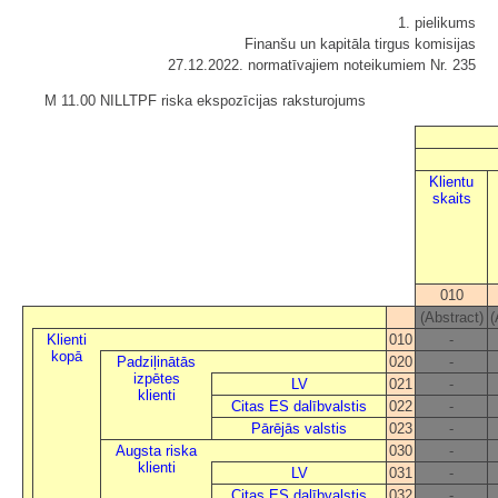
1. pielikums
Finanšu un kapitāla tirgus komisijas
27.12.2022. normatīvajiem noteikumiem Nr. 235
M 11.00 NILLTPF riska ekspozīcijas raksturojums
Klientu
skaits
010
(Abstract)
(
Klienti
010
-
kopā
Padziļinātās
020
-
izpētes
LV
021
-
klienti
Citas ES dalībvalstis
022
-
Pārējās valstis
023
-
Augsta riska
030
-
klienti
LV
031
-
Citas ES dalībvalstis
032
-