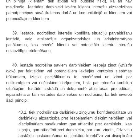
un pilnīga (klientam tiek atklāti visi būtiskie riski), kā arī nav
maldinoša. Iestādes darbinieki ievēro klientu interešu aizsardzības
pamatprincipus savā ikdienas darbā un komunikācijā ar klientiem vai
potenciālajiem klientiem.
39. Iestāde, nodrošinot interešu konflikta situāciju pārvaldīšanu
iestādē, veic atbilstošus organizatoriskos un administratīvos
pasākumus, kas novērš klientu vai potenciālo klientu interešu
nelabvēlīgu ietekmēšanu.
40. Iestāde nodrošina saviem darbiniekiem iespēju ziņot (
whistle
blow
) par faktiskiem vai potenciāliem iekšējās kontroles sistēmas
trūkumiem, izteikt priekšlikumus to novēršanai un ziņot par
nelikumīgiem vai neētiskiem darījumiem, t.sk. par interešu konflikta
situācijām. Iestāde izstrādā un dokumentē atbilstošas procedūras,
iepazīstina ar tām iestādes darbiniekus un nodrošina, ka tiek ievēroti
šādi principi:
40.1. tiek nodrošināta darbinieku ziņojumu konfidencialitāte un
darbinieku aizsardzība pret iespējamiem diskriminējošiem vai
disciplināriem pasākumiem gan attiecībā pret darbinieku, kas
ziņojis, gan attiecībā pret darbinieku, par kuru ziņots, līdz visu
apstākļu noskaidrošanai un jebkādu korektīvo vai disciplināro