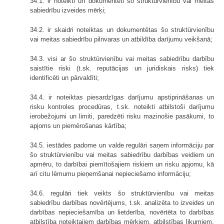
34.1. ir noteikti un dokumentēti šo struktūrvienību vai meitas
sabiedrību izveides mērķi;
34.2. ir skaidri noteiktas un dokumentētas šo struktūrvienību
vai meitas sabiedrību pilnvaras un atbildība darījumu veikšanā;
34.3. visi ar šo struktūrvienību vai meitas sabiedrību darbību
saistītie riski (t.sk. reputācijas un juridiskais risks) tiek
identificēti un pārvaldīti;
34.4. ir noteiktas piesardzīgas darījumu apstiprināšanas un
risku kontroles procedūras, t.sk. noteikti atbilstoši darījumu
ierobežojumi un limiti, paredzēti risku mazinošie pasākumi, to
apjoms un piemērošanas kārtība;
34.5. iestādes padome un valde regulāri saņem informāciju par
šo struktūrvienību vai meitas sabiedrību darbības veidiem un
apmēru, to darbībai piemītošajiem riskiem un risku apjomu, kā
arī citu lēmumu pieņemšanai nepieciešamo informāciju;
34.6. regulāri tiek veikts šo struktūrvienību vai meitas
sabiedrību darbības novērtējums, t.sk. analizēta to izveides un
darbības nepieciešamība un lietderība, novērtēta to darbības
atbilstība noteiktajiem darbības mērķiem, atbilstības likumiem,