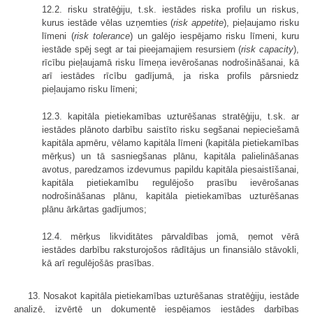
12.2. risku stratēģiju, t.sk. iestādes riska profilu un riskus,
kurus iestāde vēlas uzņemties (
risk appetite
), pieļaujamo risku
līmeni (
risk tolerance
) un galējo iespējamo risku līmeni, kuru
iestāde spēj segt ar tai pieejamajiem resursiem (
risk capacity
),
rīcību pieļaujamā risku līmeņa ievērošanas nodrošināšanai, kā
arī iestādes rīcību gadījumā, ja riska profils pārsniedz
pieļaujamo risku līmeni;
12.3. kapitāla pietiekamības uzturēšanas stratēģiju, t.sk. ar
iestādes plānoto darbību saistīto risku segšanai nepieciešamā
kapitāla apmēru, vēlamo kapitāla līmeni (kapitāla pietiekamības
mērķus) un tā sasniegšanas plānu, kapitāla palielināšanas
avotus, paredzamos izdevumus papildu kapitāla piesaistīšanai,
kapitāla pietiekamību regulējošo prasību ievērošanas
nodrošināšanas plānu, kapitāla pietiekamības uzturēšanas
plānu ārkārtas gadījumos;
12.4. mērķus likviditātes pārvaldības jomā, ņemot vērā
iestādes darbību raksturojošos rādītājus un finansiālo stāvokli,
kā arī regulējošās prasības.
13. Nosakot kapitāla pietiekamības uzturēšanas stratēģiju, iestāde
analizē, izvērtē un dokumentē iespējamos iestādes darbības