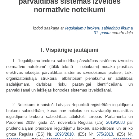
pārvaldības sistēmas izveides
normatīvie noteikumi
Izdoti saskaņā ar
Ieguldījumu brokeru sabiedrību likuma
31. panta
ceturto daļu
I. Vispārīgie jautājumi
1. "Ieguldījumu brokeru sabiedrību pārvaldības sistēmas izveides
normatīvie noteikumi" (tālāk tekstā – noteikumi) nosaka prasības
efektīvas iekšējās pārvaldības sistēmas izveidošanas praksei, t.sk.
organizatoriskajai struktūrai, atbilstošam pienākumu un atbildības
sadalījumam, darbības risku pastāvīgai identificēšanai un
pārvaldīšanai un iekšējās kontroles sistēmas izveidošanai.
2. Noteikumi ir saistoši Latvijas Republikā reģistrētām ieguldījumu
brokeru sabiedrībām, kuras nav nelielas un savstarpēji nesaistītas
ieguldījumu brokeru sabiedrības atbilstoši Eiropas Parlamenta un
Padomes 2019. gada 27. novembra Regulas (ES)
2019/2033
par
prudenciālajām prasībām ieguldījumu brokeru sabiedrībām un ar ko
groza Regulas (ES) Nr.
1093/2010
, (ES) Nr.
575/2013
, (ES) Nr.