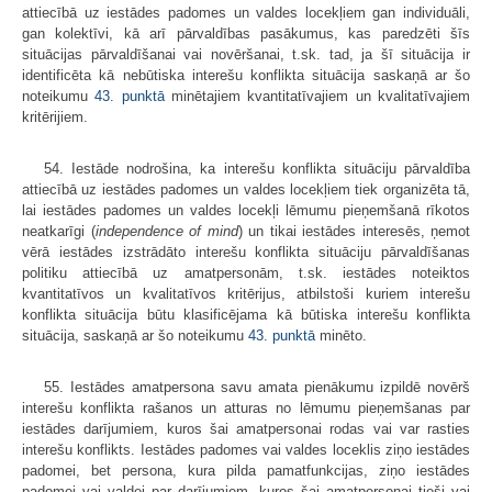
attiecībā uz iestādes padomes un valdes locekļiem gan individuāli,
gan kolektīvi, kā arī pārvaldības pasākumus, kas paredzēti šīs
situācijas pārvaldīšanai vai novēršanai, t.sk. tad, ja šī situācija ir
identificēta kā nebūtiska interešu konflikta situācija saskaņā ar šo
noteikumu
43. punktā
minētajiem kvantitatīvajiem un kvalitatīvajiem
kritērijiem.
54. Iestāde nodrošina, ka interešu konflikta situāciju pārvaldība
attiecībā uz iestādes padomes un valdes locekļiem tiek organizēta tā,
lai iestādes padomes un valdes locekļi lēmumu pieņemšanā rīkotos
neatkarīgi (
independence of mind
) un tikai iestādes interesēs, ņemot
vērā iestādes izstrādāto interešu konflikta situāciju pārvaldīšanas
politiku attiecībā uz amatpersonām, t.sk. iestādes noteiktos
kvantitatīvos un kvalitatīvos kritērijus, atbilstoši kuriem interešu
konflikta situācija būtu klasificējama kā būtiska interešu konflikta
situācija, saskaņā ar šo noteikumu
43. punktā
minēto.
55. Iestādes amatpersona savu amata pienākumu izpildē novērš
interešu konflikta rašanos un atturas no lēmumu pieņemšanas par
iestādes darījumiem, kuros šai amatpersonai rodas vai var rasties
interešu konflikts. Iestādes padomes vai valdes loceklis ziņo iestādes
padomei, bet persona, kura pilda pamatfunkcijas, ziņo iestādes
padomei vai valdei par darījumiem, kuros šai amatpersonai tieši vai