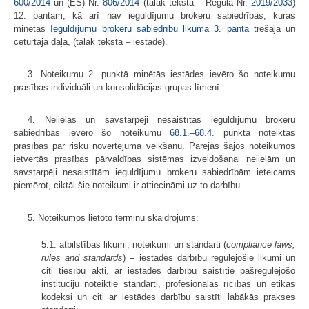
600/2014
un (ES) Nr.
806/2014
(tālāk tekstā – Regula Nr.
2019/2033
)
12. pantam, kā arī nav ieguldījumu brokeru sabiedrības, kuras
minētas
Ieguldījumu brokeru sabiedrību likuma
3. panta
trešajā un
ceturtajā daļā, (tālāk tekstā – iestāde).
3. Noteikumu 2. punktā minētās iestādes ievēro šo noteikumu
prasības individuāli un konsolidācijas grupas līmenī.
4. Nelielas un savstarpēji nesaistītas ieguldījumu brokeru
sabiedrības ievēro šo noteikumu
68.1
.–
68.4
. punktā noteiktās
prasības par risku novērtējuma veikšanu. Pārējās šajos noteikumos
ietvertās prasības pārvaldības sistēmas izveidošanai nelielām un
savstarpēji nesaistītām ieguldījumu brokeru sabiedrībām ieteicams
piemērot, ciktāl šie noteikumi ir attiecināmi uz to darbību.
5. Noteikumos lietoto terminu skaidrojums:
5.1. atbilstības likumi, noteikumi un standarti (
compliance laws,
rules and standards
) – iestādes darbību regulējošie likumi un
citi tiesību akti, ar iestādes darbību saistītie pašregulējošo
institūciju noteiktie standarti, profesionālās rīcības un ētikas
kodeksi un citi ar iestādes darbību saistīti labākās prakses