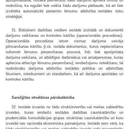
apstiprināšanai, nosaka piemērotus šādu darījumu apmēra limitus un
nodrošina, ka regulāri tiek veikta šādu darījumu pārbaude, kā arī tiek
izvērtēta automatizēti pieņemto lēmumu atbilstība iestādes risku
stratēģijai.
31. Būtiskiem darbības veidiem iestāde izstrādā un dokumentē
darījumu veikšanas un kontroles kārtību (operacionālās procedūras).
Operacionālās procedūras ietver vismaz darījuma veicēja
pilnvarošanas kārtību (t.sk. norāda dokumentus, kurus nepieciešams
noformēt lēmumu pieņemšanas procesā, līdz tiek apstiprināta
darījuma veikšana, un atbildīgos darbiniekus vai amatpersonas, kuras
apliecina attiecīgo lēmumu pieņemšanu), ierobežojumu noteikšanu, lai
nodrošinātu darījuma atbilstību iestādes politikai un atbilstības
likumiem, noteikumiem un standartiem, kā arī darījuma apstrādes un
kontroles kārtību.
Sarežģītas struktūras pārskatāmība
32. Iestāde izvairās no tādu struktūrvienību vai meitas sabiedrību
izveides, kuras ierobežo iestādes darbības caurskatāmību un
prudenciālās konsolidācijas grupas struktūras caurskatāmību un kuru
izveidei nav racionāla ekonomiska pamatojuma. Iestāde ņem vērā, ka
šādu struktūrvienību vai meitas sabiedrību izveide rada paaugstinātu