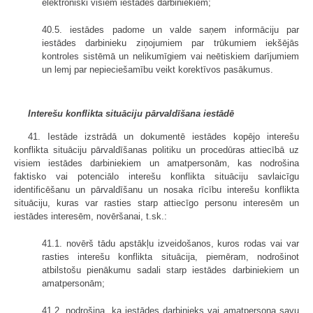
elektroniski visiem iestādes darbiniekiem;
40.5. iestādes padome un valde saņem informāciju par
iestādes darbinieku ziņojumiem par trūkumiem iekšējās
kontroles sistēmā un nelikumīgiem vai neētiskiem darījumiem
un lemj par nepieciešamību veikt korektīvos pasākumus.
Interešu konflikta situāciju pārvaldīšana iestādē
41. Iestāde izstrādā un dokumentē iestādes kopējo interešu
konflikta situāciju pārvaldīšanas politiku un procedūras attiecībā uz
visiem iestādes darbiniekiem un amatpersonām, kas nodrošina
faktisko vai potenciālo interešu konflikta situāciju savlaicīgu
identificēšanu un pārvaldīšanu un nosaka rīcību interešu konflikta
situāciju, kuras var rasties starp attiecīgo personu interesēm un
iestādes interesēm, novēršanai, t.sk.:
41.1. novērš tādu apstākļu izveidošanos, kuros rodas vai var
rasties interešu konflikta situācija, piemēram, nodrošinot
atbilstošu pienākumu sadali starp iestādes darbiniekiem un
amatpersonām;
41.2. nodrošina, ka iestādes darbinieks vai amatpersona savu