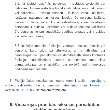
5.6. ar iestādi saistītās personas – iestādes akcionāri vai
dalībnieki, kuriem iestādē ir būtiska līdzdalība, un šo akcionāru
vai dalībnieku – fizisko personu – laulātie, vecāki un bērni,
iestādes padomes un valdes locekļi, šo personu laulātie,
vecāki un bērni, kā arī komercsabiedrības, kurās minētajām
personām ir būtiska līdzdalība vai būtiska ietekme vai kurās
šīs personas ieņem augstākās vadības amatus vai ir valdes
vai padomes locekļi;
5.7. iekšējās kontroles funkcijas vadītājs – valdes loceklis vai
persona, kura pilda pamatfunkcijas un ir atbildīga par
neatkarīgas risku pārvaldības vai darbības atbilstības kontroles
funkcijas nodrošināšanu iestādē, un persona, kura pilda
pamatfunkcijas un ir atbildīga par iekšējā audita funkcijas
nodrošināšanu iestādē.
6. Pārējie šajos noteikumos lietotie termini atbilst
Ieguldījumu
brokeru sabiedrību likumā
,
Finanšu instrumentu tirgus likumā
un
Regulā Nr.
2019/2033
lietotajiem terminiem.
II. Vispārējās prasības iekšējās pārvaldības
sistēmas veidošanai