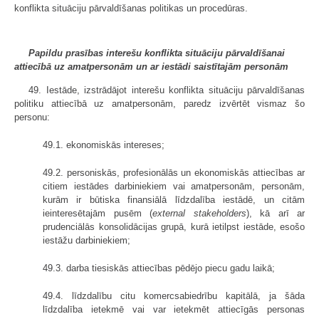
konflikta situāciju pārvaldīšanas politikas un procedūras.
Papildu prasības interešu konflikta situāciju pārvaldīšanai
attiecībā uz amatpersonām un ar iestādi saistītajām personām
49. Iestāde, izstrādājot interešu konflikta situāciju pārvaldīšanas
politiku attiecībā uz amatpersonām, paredz izvērtēt vismaz šo
personu:
49.1. ekonomiskās intereses;
49.2. personiskās, profesionālās un ekonomiskās attiecības ar
citiem iestādes darbiniekiem vai amatpersonām, personām,
kurām ir būtiska finansiālā līdzdalība iestādē, un citām
ieinteresētajām pusēm (
external stakeholders
), kā arī ar
prudenciālās konsolidācijas grupā, kurā ietilpst iestāde, esošo
iestāžu darbiniekiem;
49.3. darba tiesiskās attiecības pēdējo piecu gadu laikā;
49.4. līdzdalību citu komercsabiedrību kapitālā, ja šāda
līdzdalība ietekmē vai var ietekmēt attiecīgās personas