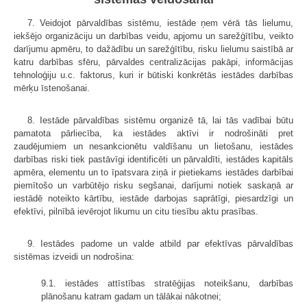
7. Veidojot pārvaldības sistēmu, iestāde ņem vērā tās lielumu,
iekšējo organizāciju un darbības veidu, apjomu un sarežģītību, veikto
darījumu apmēru, to dažādību un sarežģītību, risku lielumu saistībā ar
katru darbības sfēru, pārvaldes centralizācijas pakāpi, informācijas
tehnoloģiju u.c. faktorus, kuri ir būtiski konkrētās iestādes darbības
mērķu īstenošanai.
8. Iestāde pārvaldības sistēmu organizē tā, lai tās vadībai būtu
pamatota pārliecība, ka iestādes aktīvi ir nodrošināti pret
zaudējumiem un nesankcionētu valdīšanu un lietošanu, iestādes
darbības riski tiek pastāvīgi identificēti un pārvaldīti, iestādes kapitāls
apmēra, elementu un to īpatsvara ziņā ir pietiekams iestādes darbībai
piemītošo un varbūtējo risku segšanai, darījumi notiek saskaņā ar
iestādē noteikto kārtību, iestāde darbojas saprātīgi, piesardzīgi un
efektīvi, pilnībā ievērojot likumu un citu tiesību aktu prasības.
9. Iestādes padome un valde atbild par efektīvas pārvaldības
sistēmas izveidi un nodrošina:
9.1. iestādes attīstības stratēģijas noteikšanu, darbības
plānošanu katram gadam un tālākai nākotnei;