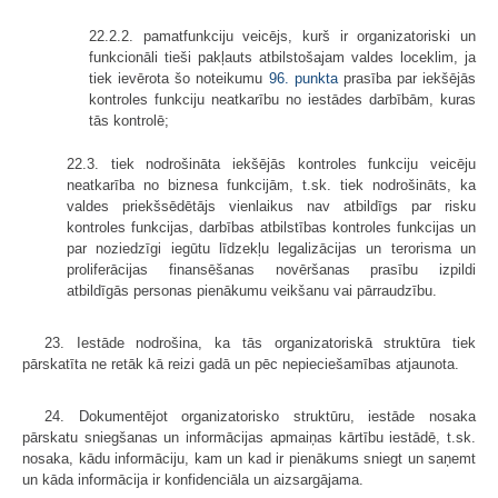
22.2.2. pamatfunkciju veicējs, kurš ir organizatoriski un
funkcionāli tieši pakļauts atbilstošajam valdes loceklim, ja
tiek ievērota šo noteikumu
96. punkta
prasība par iekšējās
kontroles funkciju neatkarību no iestādes darbībām, kuras
tās kontrolē;
22.3. tiek nodrošināta iekšējās kontroles funkciju veicēju
neatkarība no biznesa funkcijām, t.sk. tiek nodrošināts, ka
valdes priekšsēdētājs vienlaikus nav atbildīgs par risku
kontroles funkcijas, darbības atbilstības kontroles funkcijas un
par noziedzīgi iegūtu līdzekļu legalizācijas un terorisma un
proliferācijas finansēšanas novēršanas prasību izpildi
atbildīgās personas pienākumu veikšanu vai pārraudzību.
23. Iestāde nodrošina, ka tās organizatoriskā struktūra tiek
pārskatīta ne retāk kā reizi gadā un pēc nepieciešamības atjaunota.
24. Dokumentējot organizatorisko struktūru, iestāde nosaka
pārskatu sniegšanas un informācijas apmaiņas kārtību iestādē, t.sk.
nosaka, kādu informāciju, kam un kad ir pienākums sniegt un saņemt
un kāda informācija ir konfidenciāla un aizsargājama.