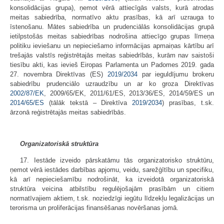
konsolidācijas grupa), ņemot vērā attiecīgās valsts, kurā atrodas
meitas sabiedrība, normatīvo aktu prasības, kā arī uzrauga to
īstenošanu. Mātes sabiedrība un prudenciālās konsolidācijas grupā
ietilpstošās meitas sabiedrības nodrošina attiecīgo grupas līmeņa
politiku ieviešanu un nepieciešamo informācijas apmaiņas kārtību arī
trešajās valstīs reģistrētajās meitas sabiedrībās, kurām nav saistoši
tiesību akti, kas ievieš Eiropas Parlamenta un Padomes 2019. gada
27. novembra Direktīvas (ES)
2019/2034
par ieguldījumu brokeru
sabiedrību prudenciālo uzraudzību un ar ko groza Direktīvas
2002/87/EK
, 2009/65/EK, 2011/61/ES, 2013/36/ES, 2014/59/ES un
2014/65/ES
(tālāk tekstā – Direktīva
2019/2034
) prasības, t.sk.
ārzonā reģistrētajās meitas sabiedrībās.
Organizatoriskā struktūra
17. Iestāde izveido pārskatāmu tās organizatorisko struktūru,
ņemot vērā iestādes darbības apjomu, veidu, sarežģītību un specifiku,
kā arī nepieciešamību nodrošināt, ka izveidotā organizatoriskā
struktūra veicina atbilstību regulējošajām prasībām un citiem
normatīvajiem aktiem, t.sk. noziedzīgi iegūtu līdzekļu legalizācijas un
terorisma un proliferācijas finansēšanas novēršanas jomā.