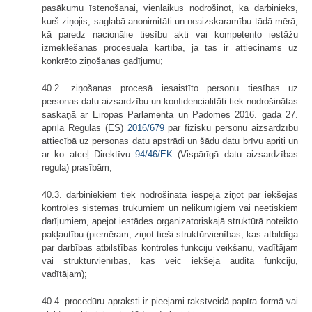
pasākumu īstenošanai, vienlaikus nodrošinot, ka darbinieks,
kurš ziņojis, saglabā anonimitāti un neaizskaramību tādā mērā,
kā paredz nacionālie tiesību akti vai kompetento iestāžu
izmeklēšanas procesuālā kārtība, ja tas ir attiecināms uz
konkrēto ziņošanas gadījumu;
40.2. ziņošanas procesā iesaistīto personu tiesības uz
personas datu aizsardzību un konfidencialitāti tiek nodrošinātas
saskaņā ar Eiropas Parlamenta un Padomes 2016. gada 27.
aprīļa Regulas (ES)
2016/679
par fizisku personu aizsardzību
attiecībā uz personas datu apstrādi un šādu datu brīvu apriti un
ar ko atceļ Direktīvu
94/46/EK
(Vispārīgā datu aizsardzības
regula) prasībām;
40.3. darbiniekiem tiek nodrošināta iespēja ziņot par iekšējās
kontroles sistēmas trūkumiem un nelikumīgiem vai neētiskiem
darījumiem, apejot iestādes organizatoriskajā struktūrā noteikto
pakļautību (piemēram, ziņot tieši struktūrvienības, kas atbildīga
par darbības atbilstības kontroles funkciju veikšanu, vadītājam
vai struktūrvienības, kas veic iekšējā audita funkciju,
vadītājam);
40.4. procedūru apraksti ir pieejami rakstveidā papīra formā vai