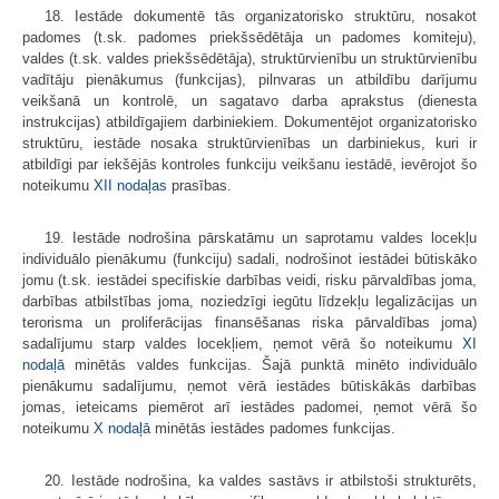
18. Iestāde dokumentē tās organizatorisko struktūru, nosakot
padomes (t.sk. padomes priekšsēdētāja un padomes komiteju),
valdes (t.sk. valdes priekšsēdētāja), struktūrvienību un struktūrvienību
vadītāju pienākumus (funkcijas), pilnvaras un atbildību darījumu
veikšanā un kontrolē, un sagatavo darba aprakstus (dienesta
instrukcijas) atbildīgajiem darbiniekiem. Dokumentējot organizatorisko
struktūru, iestāde nosaka struktūrvienības un darbiniekus, kuri ir
atbildīgi par iekšējās kontroles funkciju veikšanu iestādē, ievērojot šo
noteikumu
XII nodaļas
prasības.
19. Iestāde nodrošina pārskatāmu un saprotamu valdes locekļu
individuālo pienākumu (funkciju) sadali, nodrošinot iestādei būtiskāko
jomu (t.sk. iestādei specifiskie darbības veidi, risku pārvaldības joma,
darbības atbilstības joma, noziedzīgi iegūtu līdzekļu legalizācijas un
terorisma un proliferācijas finansēšanas riska pārvaldības joma)
sadalījumu starp valdes locekļiem, ņemot vērā šo noteikumu
XI
nodaļā
minētās valdes funkcijas. Šajā punktā minēto individuālo
pienākumu sadalījumu, ņemot vērā iestādes būtiskākās darbības
jomas, ieteicams piemērot arī iestādes padomei, ņemot vērā šo
noteikumu
X nodaļā
minētās iestādes padomes funkcijas.
20. Iestāde nodrošina, ka valdes sastāvs ir atbilstoši strukturēts,