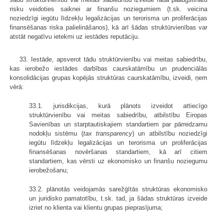
risku veidoties saiknei ar finanšu noziegumiem (t.sk. veicina
noziedzīgi iegūtu līdzekļu legalizācijas un terorisma un proliferācijas
finansēšanas riska palielināšanos), kā arī šādas struktūrvienības var
atstāt negatīvu ietekmi uz iestādes reputāciju.
33. Iestāde, apsverot tādu struktūrvienību vai meitas sabiedrību,
kas ierobežo iestādes darbības caurskatāmību un prudenciālās
konsolidācijas grupas kopējās struktūras caurskatāmību, izveidi, ņem
vērā:
33.1. jurisdikcijas, kurā plānots izveidot attiecīgo
struktūrvienību vai meitas sabiedrību, atbilstību Eiropas
Savienības un starptautiskajiem standartiem par pārredzamu
nodokļu sistēmu (
tax transparency
) un atbilstību noziedzīgi
iegūtu līdzekļu legalizācijas un terorisma un proliferācijas
finansēšanas novēršanas standartiem, kā arī citiem
standartiem, kas vērsti uz ekonomisko un finanšu noziegumu
ierobežošanu;
33.2. plānotās veidojamās sarežģītās struktūras ekonomisko
un juridisko pamatotību, t.sk. tad, ja šādas struktūras izveide
izriet no klienta vai klientu grupas pieprasījuma;