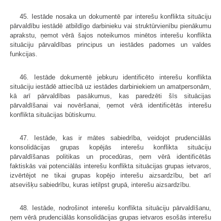
45. Iestāde nosaka un dokumentē par interešu konflikta situāciju
pārvaldību iestādē atbildīgo darbinieku vai struktūrvienību pienākumu
aprakstu, ņemot vērā šajos noteikumos minētos interešu konflikta
situāciju pārvaldības principus un iestādes padomes un valdes
funkcijas.
46. Iestāde dokumentē jebkuru identificēto interešu konflikta
situāciju iestādē attiecībā uz iestādes darbiniekiem un amatpersonām,
kā arī pārvaldības pasākumus, kas paredzēti šīs situācijas
pārvaldīšanai vai novēršanai, ņemot vērā identificētās interešu
konflikta situācijas būtiskumu.
47. Iestāde, kas ir mātes sabiedrība, veidojot prudenciālās
konsolidācijas grupas kopējās interešu konflikta situāciju
pārvaldīšanas politikas un procedūras, ņem vērā identificētās
faktiskās vai potenciālās interešu konflikta situācijas grupas ietvaros,
izvērtējot ne tikai grupas kopējo interešu aizsardzību, bet arī
atsevišķu sabiedrību, kuras ietilpst grupā, interešu aizsardzību.
48. Iestāde, nodrošinot interešu konflikta situāciju pārvaldīšanu,
ņem vērā prudenciālās konsolidācijas grupas ietvaros esošās interešu