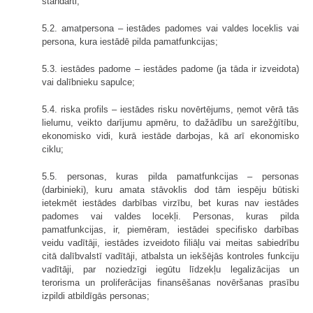
standarti;
5.2. amatpersona – iestādes padomes vai valdes loceklis vai
persona, kura iestādē pilda pamatfunkcijas;
5.3. iestādes padome – iestādes padome (ja tāda ir izveidota)
vai dalībnieku sapulce;
5.4. riska profils – iestādes risku novērtējums, ņemot vērā tās
lielumu, veikto darījumu apmēru, to dažādību un sarežģītību,
ekonomisko vidi, kurā iestāde darbojas, kā arī ekonomisko
ciklu;
5.5. personas, kuras pilda pamatfunkcijas – personas
(darbinieki), kuru amata stāvoklis dod tām iespēju būtiski
ietekmēt iestādes darbības virzību, bet kuras nav iestādes
padomes vai valdes locekļi. Personas, kuras pilda
pamatfunkcijas, ir, piemēram, iestādei specifisko darbības
veidu vadītāji, iestādes izveidoto filiāļu vai meitas sabiedrību
citā dalībvalstī vadītāji, atbalsta un iekšējās kontroles funkciju
vadītāji, par noziedzīgi iegūtu līdzekļu legalizācijas un
terorisma un proliferācijas finansēšanas novēršanas prasību
izpildi atbildīgās personas;