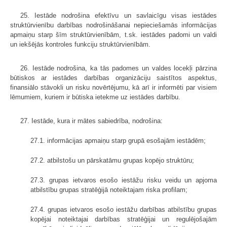
25. Iestāde nodrošina efektīvu un savlaicīgu visas iestādes
struktūrvienību darbības nodrošināšanai nepieciešamās informācijas
apmaiņu starp šīm struktūrvienībām, t.sk. iestādes padomi un valdi
un iekšējās kontroles funkciju struktūrvienībām.
26. Iestāde nodrošina, ka tās padomes un valdes locekļi pārzina
būtiskos ar iestādes darbības organizāciju saistītos aspektus,
finansiālo stāvokli un risku novērtējumu, kā arī ir informēti par visiem
lēmumiem, kuriem ir būtiska ietekme uz iestādes darbību.
27. Iestāde, kura ir mātes sabiedrība, nodrošina:
27.1. informācijas apmaiņu starp grupā esošajām iestādēm;
27.2. atbilstošu un pārskatāmu grupas kopējo struktūru;
27.3. grupas ietvaros esošo iestāžu risku veidu un apjoma
atbilstību grupas stratēģijā noteiktajam riska profilam;
27.4. grupas ietvaros esošo iestāžu darbības atbilstību grupas
kopējai noteiktajai darbības stratēģijai un regulējošajām