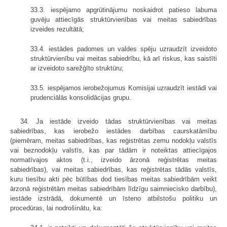
33.3. iespējamo apgrūtinājumu noskaidrot patieso labuma
guvēju attiecīgās struktūrvienības vai meitas sabiedrības
izveides rezultātā;
33.4. iestādes padomes un valdes spēju uzraudzīt izveidoto
struktūrvienību vai meitas sabiedrību, kā arī riskus, kas saistīti
ar izveidoto sarežģīto struktūru;
33.5. iespējamos ierobežojumus Komisijai uzraudzīt iestādi vai
prudenciālās konsolidācijas grupu.
34. Ja iestāde izveido tādas struktūrvienības vai meitas
sabiedrības, kas ierobežo iestādes darbības caurskatāmību
(piemēram, meitas sabiedrības, kas reģistrētas zemu nodokļu valstīs
vai beznodokļu valstīs, kas par tādām ir noteiktas attiecīgajos
normatīvajos aktos (t.i., izveido ārzonā reģistrētas meitas
sabiedrības), vai meitas sabiedrības, kas reģistrētas tādās valstīs,
kuru tiesību akti pēc būtības dod tiesības meitas sabiedrībām veikt
ārzonā reģistrētām meitas sabiedrībām līdzīgu saimniecisko darbību),
iestāde izstrādā, dokumentē un īsteno atbilstošu politiku un
procedūras, lai nodrošinātu, ka: