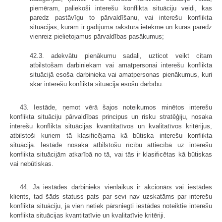
piemēram, paliekoši interešu konflikta situāciju veidi, kas
paredz pastāvīgu to pārvaldīšanu, vai interešu konflikta
situācijas, kurām ir gadījuma rakstura ietekme un kuras paredz
vienreiz pielietojamus pārvaldības pasākumus;
42.3. adekvātu pienākumu sadali, uzticot veikt citam
atbilstošam darbiniekam vai amatpersonai interešu konflikta
situācijā esoša darbinieka vai amatpersonas pienākumus, kuri
skar interešu konflikta situācijā esošu darbību.
43. Iestāde, ņemot vērā šajos noteikumos minētos interešu
konflikta situāciju pārvaldības principus un risku stratēģiju, nosaka
interešu konflikta situācijas kvantitatīvos un kvalitatīvos kritērijus,
atbilstoši kuriem tā klasificējama kā būtiska interešu konflikta
situācija. Iestāde nosaka atbilstošu rīcību attiecībā uz interešu
konflikta situācijām atkarībā no tā, vai tās ir klasificētas kā būtiskas
vai nebūtiskas.
44. Ja iestādes darbinieks vienlaikus ir akcionārs vai iestādes
klients, tad šāds statuss pats par sevi nav uzskatāms par interešu
konflikta situāciju, ja vien netiek pārsniegti iestādes noteiktie interešu
konflikta situācijas kvantitatīvie un kvalitatīvie kritēriji.