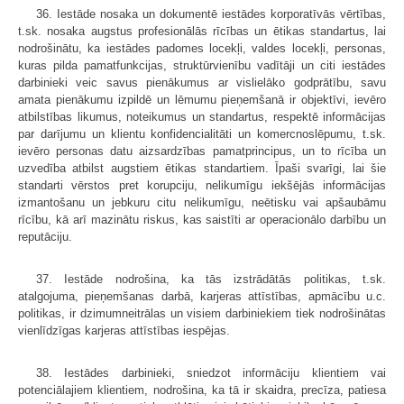
36. Iestāde nosaka un dokumentē iestādes korporatīvās vērtības,
t.sk. nosaka augstus profesionālās rīcības un ētikas standartus, lai
nodrošinātu, ka iestādes padomes locekļi, valdes locekļi, personas,
kuras pilda pamatfunkcijas, struktūrvienību vadītāji un citi iestādes
darbinieki veic savus pienākumus ar vislielāko godprātību, savu
amata pienākumu izpildē un lēmumu pieņemšanā ir objektīvi, ievēro
atbilstības likumus, noteikumus un standartus, respektē informācijas
par darījumu un klientu konfidencialitāti un komercnoslēpumu, t.sk.
ievēro personas datu aizsardzības pamatprincipus, un to rīcība un
uzvedība atbilst augstiem ētikas standartiem. Īpaši svarīgi, lai šie
standarti vērstos pret korupciju, nelikumīgu iekšējās informācijas
izmantošanu un jebkuru citu nelikumīgu, neētisku vai apšaubāmu
rīcību, kā arī mazinātu riskus, kas saistīti ar operacionālo darbību un
reputāciju.
37. Iestāde nodrošina, ka tās izstrādātās politikas, t.sk.
atalgojuma, pieņemšanas darbā, karjeras attīstības, apmācību u.c.
politikas, ir dzimumneitrālas un visiem darbiniekiem tiek nodrošinātas
vienlīdzīgas karjeras attīstības iespējas.
38. Iestādes darbinieki, sniedzot informāciju klientiem vai
potenciālajiem klientiem, nodrošina, ka tā ir skaidra, precīza, patiesa