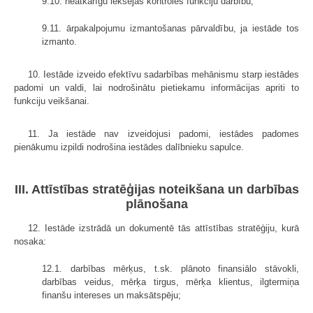
9.10. neatkarīgu iekšējās kontroles funkciju darbību;
9.11. ārpakalpojumu izmantošanas pārvaldību, ja iestāde tos
izmanto.
10. Iestāde izveido efektīvu sadarbības mehānismu starp iestādes
padomi un valdi, lai nodrošinātu pietiekamu informācijas apriti to
funkciju veikšanai.
11. Ja iestāde nav izveidojusi padomi, iestādes padomes
pienākumu izpildi nodrošina iestādes dalībnieku sapulce.
III. Attīstības stratēģijas noteikšana un darbības
plānošana
12. Iestāde izstrādā un dokumentē tās attīstības stratēģiju, kurā
nosaka:
12.1. darbības mērķus, t.sk. plānoto finansiālo stāvokli,
darbības veidus, mērķa tirgus, mērķa klientus, ilgtermiņa
finanšu intereses un maksātspēju;