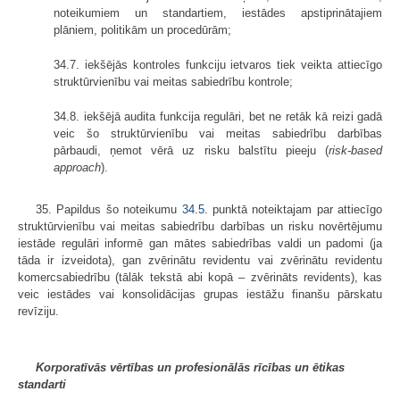
noteikumiem un standartiem, iestādes apstiprinātajiem
plāniem, politikām un procedūrām;
34.7. iekšējās kontroles funkciju ietvaros tiek veikta attiecīgo
struktūrvienību vai meitas sabiedrību kontrole;
34.8. iekšējā audita funkcija regulāri, bet ne retāk kā reizi gadā
veic šo struktūrvienību vai meitas sabiedrību darbības
pārbaudi, ņemot vērā uz risku balstītu pieeju (
risk-based
approach
).
35. Papildus šo noteikumu
34.5
. punktā noteiktajam par attiecīgo
struktūrvienību vai meitas sabiedrību darbības un risku novērtējumu
iestāde regulāri informē gan mātes sabiedrības valdi un padomi (ja
tāda ir izveidota), gan zvērinātu revidentu vai zvērinātu revidentu
komercsabiedrību (tālāk tekstā abi kopā – zvērināts revidents), kas
veic iestādes vai konsolidācijas grupas iestāžu finanšu pārskatu
revīziju.
Korporatīvās vērtības un profesionālās rīcības un ētikas
standarti