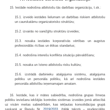
15. Iestāde nodrošina atbilstošu tās darbības organizāciju, t.sk.:
15.1. izveido iestādes lielumam un darbības riskiem atbilstošu
un caurskatāmu organizatorisko struktūru;
15.2. izvairās no sarežģītu struktūru izveides;
15.3. nosaka iestādes korporatīvās vērtības un augstus
profesionālās rīcības un ētikas standartus;
15.4. nodrošina interešu konflikta situāciju pārvaldīšanu;
15.5. nosaka un īsteno atbilstošu risku kultūru;
15.6. izstrādā darbinieku atalgojuma sistēmu, atalgojuma
politiku un personāla politiku, kā arī nodrošina iestādes
personāla atbilstību ieņemamajam amatam.
16. Iestāde, kas ir mātes sabiedrība, nodrošina grupas līmeņa
politiku ieviešanu iekšējās kontroles sistēmas izveides jomā attiecībā
uz visām meitas sabiedrībām, kas iekļautas konsolidācijas grupā
saskaņā ar Regulu Nr.
2019/2033
, (tālāk tekstā – prudenciālās