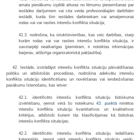
amata pienākumu izpildē atturas no lēmumu pieņemšanas par
iestādes darījumiem vai cita veida profesionālajām darbībām
iestādē, kurās šim iestādes darbiniekam vai amatpersonai
rodas vai var rasties interešu konflikta situācija;
41.3. nodrošina, ka struktūrvienības, kas veic darbības, starp
kurām rodas vai var rasties interešu konflikta situācija, ir
savstarpēji neatkarīgas (piemēram, ir noteiktas informācijas
barjeras, atšķirīga organizatoriskā pakļautība).
42. Iestāde, izstrādājot interešu konflikta situāciju pārvaldīšanas
politiku un atbilstošās procedūras, nodrošina adekvātu interešu
konflikta situāciju identificēšanu un novēršanas vai ierobežošanas
pasākumu īstenošanu, kas ietver:
42.1. identificēto interešu konflikta situāciju būtiskuma
izvērtēšanu, ņemot vērā šo noteikumu
43. punktā
minētos
interešu konflikta situāciju kvantitatīvos un kvalitatīvos
kritērijus, atbilstoši kuriem tās klasificējamas kā būtiskas
interešu konflikta situācijas;
42.2. identificēto interešu konflikta situāciju iedalīšanu
kategorijās, ņemot vērā interešu konflikta situāciju veidu,