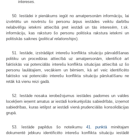
intereses.
50. Iestādei ir pienākums iegūt no amatpersonām informāciju, lai
izvērtētu un novērstu šo personu ārpus iestādes veiktu darbību
nelabvēlīgu ietekmi attiecībā pret iestādi un tās interesēm, t.sk.
informāciju, kas raksturo šo personu politiska rakstura ietekmi un
politiskās saiknes (
political relationships
).
51. Iestāde, izstrādājot interešu konflikta situāciju pārvaldīšanas
politiku un procedūras attiecībā uz amatpersonām, identificē arī
faktiskās vai potenciālās interešu konflikta situācijas attiecībā uz šo
personu laulātajiem, vecākiem un bērniem, kā arī veic identificēto
faktisko vai potenciālo interešu konflikta situāciju pārskatīšanu ne
retāk kā vienu reizi gadā.
52. Iestāde nosaka ierobežojumus iestādes padomes un valdes
locekļiem ieņemt amatus ar iestādi konkurējošās sabiedrībās, izņemot
sabiedrības, kuras ietilpst ar iestādi vienā prudenciālās konsolidācijas
grupā.
53. Iestāde papildus šo noteikumu
41. punktā
minētajam
dokumentē jebkuru identificēto interešu konflikta situāciju iestādē