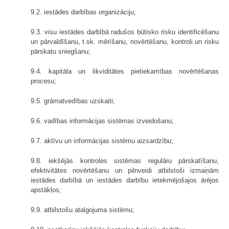
9.2. iestādes darbības organizāciju;
9.3. visu iestādes darbībā radušos būtisko risku identificēšanu
un pārvaldīšanu, t.sk. mērīšanu, novērtēšanu, kontroli un risku
pārskatu sniegšanu;
9.4. kapitāla un likviditātes pietiekamības novērtēšanas
procesu;
9.5. grāmatvedības uzskaiti;
9.6. vadības informācijas sistēmas izveidošanu;
9.7. aktīvu un informācijas sistēmu aizsardzību;
9.8. iekšējās kontroles sistēmas regulāru pārskatīšanu,
efektivitātes novērtēšanu un pilnveidi atbilstoši izmaiņām
iestādes darbībā un iestādes darbību ietekmējošajos ārējos
apstākļos;
9.9. atbilstošu atalgojuma sistēmu;