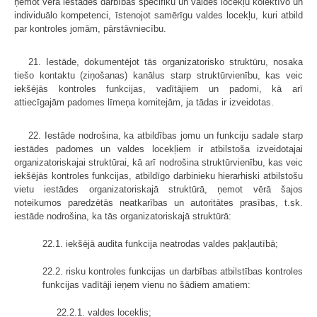
ņemot vērā iestādes darbības specifiku un valdes locekļu kolektīvo un
individuālo kompetenci, īstenojot samērīgu valdes locekļu, kuri atbild
par kontroles jomām, pārstāvniecību.
21. Iestāde, dokumentējot tās organizatorisko struktūru, nosaka
tiešo kontaktu (ziņošanas) kanālus starp struktūrvienību, kas veic
iekšējās kontroles funkcijas, vadītājiem un padomi, kā arī
attiecīgajām padomes līmeņa komitejām, ja tādas ir izveidotas.
22. Iestāde nodrošina, ka atbildības jomu un funkciju sadale starp
iestādes padomes un valdes locekļiem ir atbilstoša izveidotajai
organizatoriskajai struktūrai, kā arī nodrošina struktūrvienību, kas veic
iekšējās kontroles funkcijas, atbildīgo darbinieku hierarhiski atbilstošu
vietu iestādes organizatoriskajā struktūrā, ņemot vērā šajos
noteikumos paredzētās neatkarības un autoritātes prasības, t.sk.
iestāde nodrošina, ka tās organizatoriskajā struktūrā:
22.1. iekšējā audita funkcija neatrodas valdes pakļautībā;
22.2. risku kontroles funkcijas un darbības atbilstības kontroles
funkcijas vadītāji ieņem vienu no šādiem amatiem:
22.2.1. valdes loceklis;