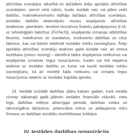
attīstības scenārijus atkarībā no dažādiem ārējo apstākļu attīstības
scenārijiem, ņemot vērā valstu, kurās iestāde veic vai plāno veikt
darbību, makroekonomisko rādītāju dažādus attīstības scenārijus,
iestādes darbību ietekmējošo nozaru iespējamās attīstības
tendences, piemēram, ieviešot inovatīvus finanšu pakalpojumus (t.sk.
uz tehnoloģijām balstītus (
FinTech
)), iespējamās izmaiņas atbilstības
likumos, noteikumos un standartos, konkurentu darbības un citus
faktorus, kas var būtiski ietekmēt iestādes mērķu sasniegšanu. Ārējo
apstākļu attīstības scenāriju analīzes gaitā iestāde veic arī stresa
testēšanu (
stress testing
) – identificē tādus iespējamos notikumus vai
iespējamās izmaiņas tirgus nosacījumos, kurām var būt negatīva
ietekme uz iestādes darbību un kuras var kavēt iestādes mērķu
sasniegšanu, kā arī novērtē šādu notikumu vai izmaiņu tirgus
nosacījumos ietekmi uz iestādes kapitāla apmēru.
14. Iestāde izstrādā darbības plānu katram gadam, kurā norāda
vismaz nākamajā gadā plānoto iestādes finansiālo stāvokli, vietu
tirgū, darbības mērķus attiecīgajā periodā, darbības veidus un
raksturīgākos darījumus, potenciālos riskus un pieļaujamos risku
līmeņus un darbības rezultātu novērtēšanas kritērijus.
IV. Iestādes darbības organizācija