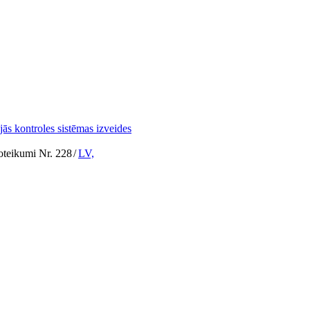
ās kontroles sistēmas izveides
noteikumi Nr. 228
/
LV,