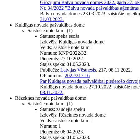
Grozījumi Balvu novada domes 2022. gada 27. okt
Nr. 34/2022 "Balvu novada pašvaldības aģentūr
Balvu novada domes 23.03.2023. saistošie noteik
31.03.2023.
Kuldīgas novada pašvaldības dome
Saistošie noteikumi
(1)
Statuss:
spēkā esošs
Izdevējs:
Kuldīgas novada dome
Veids:
saistošie noteikumi
Numurs:
KNP/2022/32
Pieņemts:
27.10.2022.
Stājas spēkā:
01.05.2023.
Publicēts:
Latvijas Vēstnesis
, 217, 08.11.2022.
OP numurs:
2022/217.16
Par Kuldīgas novada pašvaldībai piederošo dzīvoj
Kuldīgas novada domes 27.10.2022. saistošie no
08.11.2022.
Rēzeknes novada pašvaldības dome
Saistošie noteikumi
(1)
Statuss:
zaudējis spēku
Izdevējs:
Rēzeknes novada dome
Veids:
saistošie noteikumi
Numurs:
1
Pieņemts:
06.04.2023.
Stājas spēkā:
01.05.2023.