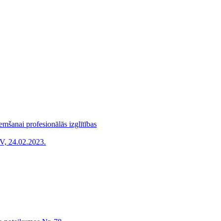
mšanai profesionālās izglītības
V, 24.02.2023.