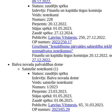
09.12.2022.
Statuss:
zaudējis spēku
Izdevējs:
Finanšu un kapitāla tirgus komisija
Veids:
noteikumi
Numurs:
228
Pieņemts:
20.12.2022.
Stājas spēkā:
01.05.2023.
Zaudē spēku:
27.12.2024.
Publicēts:
Latvijas Vēstnesis
, 250, 27.12.2022.
OP numurs:
2022/250.17
Grozījumi "Ieguldījumu pārvaldes sabiedrību iekšēj
normatīvajos noteikumos"
Finanšu un kapitāla tirgus komisijas 20.12.2022. 
27.12.2022.
Balvu novada pašvaldības dome
Saistošie noteikumi
(1)
Statuss:
zaudējis spēku
Izdevējs:
Balvu novada dome
Veids:
saistošie noteikumi
Numurs:
1/2023
Pieņemts:
23.03.2023.
Stājas spēkā:
01.05.2023.
Zaudē spēku:
01.06.2025.
Publicēts:
Latvijas Vēstnesis
, 65, 31.03.2023.
OP numurs:
2023/65.29