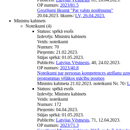
OP numurs:
2023/81.5
Grozījumi likumā "Par valsts noslēpumu"
20.04.2023. likums
/
LV, 26.04.2023.
Ministru kabinets
Noteikumi
(4)
Statuss:
spēkā esošs
Izdevējs:
Ministru kabinets
Veids:
noteikumi
Numurs:
70
Pieņemts:
21.02.2023.
Stājas spēkā:
01.05.2023.
Publicēts:
Latvijas Vēstnesis
, 40, 24.02.2023.
OP numurs:
2023/40.8
Noteikumi par personas kompetences atzīšanu uzņe
programmas vēlākos mācību posmos
Ministru kabineta 21.02.2023. noteikumi Nr. 70
/
L
Statuss:
spēkā esošs
Izdevējs:
Ministru kabinets
Veids:
noteikumi
Numurs:
172
Pieņemts:
04.04.2023.
Stājas spēkā:
01.05.2023.
Publicēts:
Latvijas Vēstnesis
, 71, 12.04.2023.
OP numurs:
2023/71.3