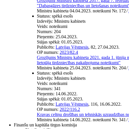
Grozījumi Ministru kabineta 2017. gada 7. februā
"Dabasgāzes tirdzniecības un lietošanas noteikumi
Ministru kabineta 04.04.2023. noteikumi Nr. 172
/
Statuss:
spēkā esošs
Izdevējs:
Ministru kabinets
Veids:
noteikumi
Numurs:
204
Pieņemts:
25.04.2023.
Stājas spēkā:
01.05.2023.
Publicēts:
Latvijas Vēstnesis
, 82, 27.04.2023.
OP numurs:
2023/82.4
Grozījums Ministru kabineta 2021. gada 1. jūnija
lietotāja tirdzniecības pakalpojuma noteikumi"
Ministru kabineta 25.04.2023. noteikumi Nr. 204
/
Statuss:
spēkā esošs
Izdevējs:
Ministru kabinets
Veids:
noteikumi
Numurs:
341
Pieņemts:
14.06.2022.
Stājas spēkā:
01.05.2023.
Publicēts:
Latvijas Vēstnesis
, 116, 16.06.2022.
OP numurs:
2022/116.2
Kravas celtņu drošības un tehniskās uzraudzības n
Ministru kabineta 14.06.2022. noteikumi Nr. 341
/
Finanšu un kapitāla tirgus komisija