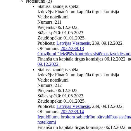
Noteikumi
(3)
Statuss:
zaudējis spēku
Izdevējs:
Finanšu un kapitāla tirgus komisija
Veids:
noteikumi
Numurs:
211
Pieņemts:
06.12.2022.
Stājas spēkā:
01.05.2023.
Zaudē spēku:
01.01.2025.
Publicēts:
Latvijas Vēstnesis
, 239, 09.12.2022.
OP numurs:
2022/239.13
Grozījumi "Iekšējās kontroles sistēmas izveides n
Finanšu un kapitāla tirgus komisijas 06.12.2022. 
09.12.2022.
Statuss:
zaudējis spēku
Izdevējs:
Finanšu un kapitāla tirgus komisija
Veids:
noteikumi
Numurs:
212
Pieņemts:
06.12.2022.
Stājas spēkā:
01.05.2023.
Zaudē spēku:
01.01.2025.
Publicēts:
Latvijas Vēstnesis
, 239, 09.12.2022.
OP numurs:
2022/239.14
Ieguldījumu brokeru sabiedrību pārvaldības sistēm
noteikumi
Finanšu un kapitāla tirgus komisijas 06.12.2022. 