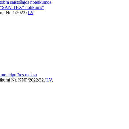
obra saistošajos noteikumos
as "SAN-TEX" nolikums"
umi Nr. 1/2023
/
LV,
amo telpu īres maksu
teikumi Nr. KNP/2022/32
/
LV,