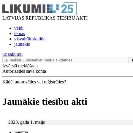
LATVIJAS REPUBLIKAS TIESĪBU AKTI
veidi
tēmas
visvairāk skatītie
jaunākie
uz sākumu
Izvērstā meklēšana
Autorizēties savā kontā
Kādēļ autorizēties vai reģistrēties?
Jaunākie tiesību akti
2023. gada 1. maijs
Saeima