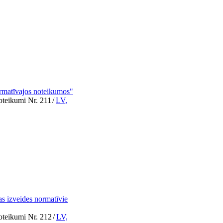
ormatīvajos noteikumos"
noteikumi Nr. 211
/
LV,
as izveides normatīvie
noteikumi Nr. 212
/
LV,