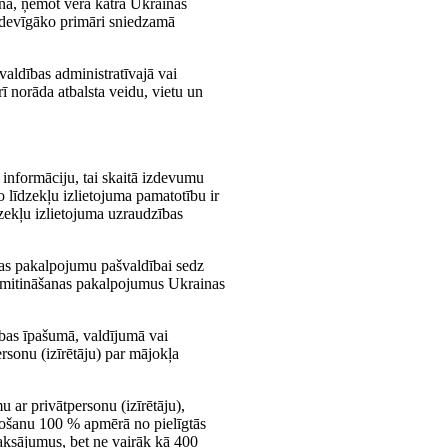
ina, ņemot vērā katra Ukrainas
izdevīgāko primāri sniedzamā
valdības administratīvajā vai
rī norāda atbalsta veidu, vietu un
 informāciju, tai skaitā izdevumu
o līdzekļu izlietojuma pamatotību ir
dzekļu izlietojuma uzraudzības
nas pakalpojumu pašvaldībai sedz
zmitināšanas pakalpojumus Ukrainas
ības īpašumā, valdījumā vai
ersonu (izīrētāju) par mājokļa
u ar privātpersonu (izīrētāju),
etošanu 100 % apmērā no pielīgtās
maksājumus, bet ne vairāk kā 400