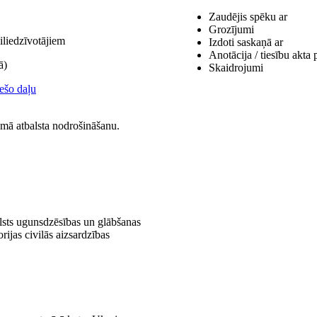
Zaudējis spēku ar
Grozījumi
iliedzīvotājiem
Izdoti saskaņā ar
Anotācija / tiesību akta 
ā)
Skaidrojumi
rešo daļu
mā atbalsta nodrošināšanu.
alsts ugunsdzēsības un glābšanas
rijas civilās aizsardzības