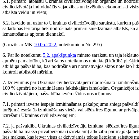
5.1. primāro atbalstu Ukrainas civiliedzīvotājiem organizē un nodroš
civiliedzīvotāja individuālās vajadzības un izvēloties ekonomiski vis
atbalsta veidu un vietu;
5.2. izveido un uztur to Ukrainas civiliedzīvotāju sarakstu, kuriem paš
sadarbības teritorijā tiek nodrošināts primāri sniedzamais atbalsts, kā a
izmantošanas apjomu diennaktī.
(Grozīts ar MK
10.05.2022.
noteikumiem Nr. 295)
6. Par šo noteikumu
5.2. apakšpunktā
minēto sarakstu un tajā iekļauto
apmēra pamatotību, kā arī šajos noteikumos noteiktajā kārtībā piešķirt
atbildīga pašvaldība, kas nodrošina arī normatīvajos aktos noteikto lī
kontroli atbilstoši mērķim.
7. Izdevumus par Ukrainas civiliedzīvotājiem nodrošināto izmitināša
100 % apmērā no izmitināšanas faktiskajām izmaksām. Organizējot i
civiliedzīvotājiem, pašvaldība ievēro šādus nosacījumus:
7.1. primāri izvērtē iespēju izmitināšanas pakalpojumu sniegt pašvald
turējumā esošajās izmitināšanas vietās vai slēdz īres līgumu ar privātp
izīrēšanu Ukrainas civiliedzīvotājiem;
7.2. ja pašvaldība Ukrainas civiliedzīvotāju izmitina, slēdzot īres līgum
pašvaldība maksā privātpersonai (izīrētājam) atlīdzību par mājokļa li
īres maksas, kas ietver visus ar dzīvojamās telpas lietošanu saistītos 