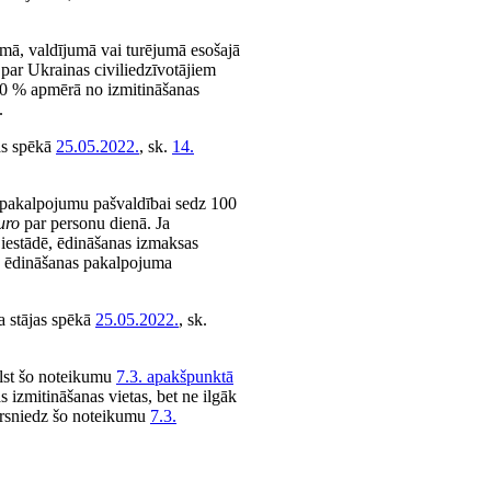
umā, valdījumā vai turējumā esošajā
 par Ukrainas civiliedzīvotājiem
00 % apmērā no izmitināšanas
.
as spēkā
25.05.2022.
, sk.
14.
 pakalpojumu pašvaldībai sedz 100
uro
par personu dienā. Ja
 iestādē, ēdināšanas izmaksas
es ēdināšanas pakalpojuma
a stājas spēkā
25.05.2022.
, sk.
bilst šo noteikumu
7.3. apakšpunktā
s izmitināšanas vietas, bet ne ilgāk
pārsniedz šo noteikumu
7.3.