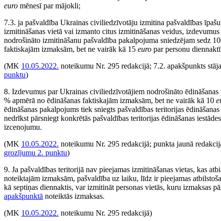
euro
mēnesī par mājokli;
7.3. ja pašvaldība Ukrainas civiliedzīvotāju izmitina pašvaldības īpaš
izmitināšanas vietā vai izmanto citus izmitināšanas veidus, izdevumus
nodrošināto izmitināšanu pašvaldība pakalpojuma sniedzējam sedz 1
faktiskajām izmaksām, bet ne vairāk kā 15
euro
par personu diennaktī
(MK
10.05.2022.
noteikumu Nr. 295 redakcijā; 7.2. apakšpunkts stāj
punktu
)
8. Izdevumus par Ukrainas civiliedzīvotājiem nodrošināto ēdināšanas
% apmērā no ēdināšanas faktiskajām izmaksām, bet ne vairāk kā 10
e
ēdināšanas pakalpojums tiek sniegts pašvaldības teritorijas ēdināšanas
nedrīkst pārsniegt konkrētās pašvaldības teritorijas ēdināšanas iestād
izcenojumu.
(MK
10.05.2022.
noteikumu Nr. 295 redakcijā; punkta jaunā redakcij
grozījumu 2. punktu
)
9. Ja pašvaldības teritorijā nav pieejamas izmitināšanas vietas, kas at
noteiktajām izmaksām, pašvaldība uz laiku, līdz ir pieejamas atbilstoša
kā septiņas diennaktis, var izmitināt personas vietās, kuru izmaksas 
apakšpunktā
noteiktās izmaksas.
(MK
10.05.2022.
noteikumu Nr. 295 redakcijā)