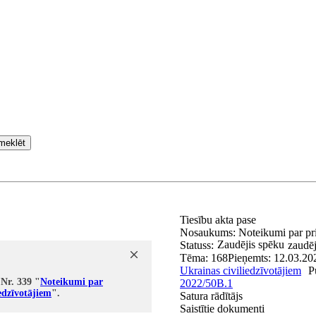
meklēt
Tiesību akta pase
Nosaukums:
Noteikumi par pr
Zaudējis spēku
Statuss:
zaudēj
Tēma:
168
Pieņemts:
12.03.20
Ukrainas civiliedzīvotājiem
P
 Nr. 339 "
Noteikumi par
2022/50B.1
edzīvotājiem
".
Satura rādītājs
Saistītie dokumenti