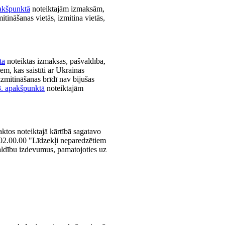
akšpunktā
noteiktajām izmaksām,
itināšanas vietās, izmitina vietās,
tā
noteiktās izmaksas, pašvaldība,
em, kas saistīti ar Ukrainas
izmitināšanas brīdī nav bijušas
3. apakšpunktā
noteiktajām
aktos noteiktajā kārtībā sagatavo
 02.00.00 "Līdzekļi neparedzētiem
ldību izdevumus, pamatojoties uz