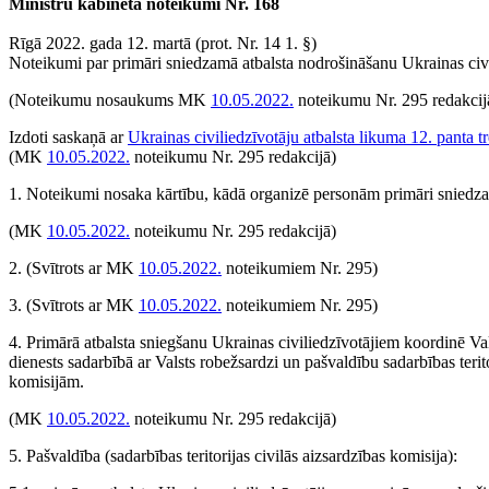
Ministru kabineta noteikumi Nr. 168
Rīgā 2022. gada 12. martā (prot. Nr. 14 1. §)
Noteikumi par primāri sniedzamā atbalsta nodrošināšanu Ukrainas civ
(Noteikumu nosaukums MK
10.05.2022.
noteikumu Nr. 295 redakcij
Izdoti saskaņā ar
Ukrainas civiliedzīvotāju atbalsta likuma 12. panta t
(MK
10.05.2022.
noteikumu Nr. 295 redakcijā)
1. Noteikumi nosaka kārtību, kādā organizē personām primāri sniedza
(MK
10.05.2022.
noteikumu Nr. 295 redakcijā)
2.
(Svītrots ar MK
10.05.2022.
noteikumiem Nr. 295)
3.
(Svītrots ar MK
10.05.2022.
noteikumiem Nr. 295)
4. Primārā atbalsta sniegšanu Ukrainas civiliedzīvotājiem koordinē V
dienests sadarbībā ar Valsts robežsardzi un pašvaldību sadarbības terito
komisijām.
(MK
10.05.2022.
noteikumu Nr. 295 redakcijā)
5. Pašvaldība (sadarbības teritorijas civilās aizsardzības komisija):