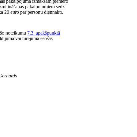
anas pakalpojuma izmaksām piemēro
izmitināšanas pakalpojumiem sedz
 kā 20
euro
par personu diennaktī.
u šo noteikumu
7.3. apakšpunktā
aldījumā vai turējumā esošas
Gerhards