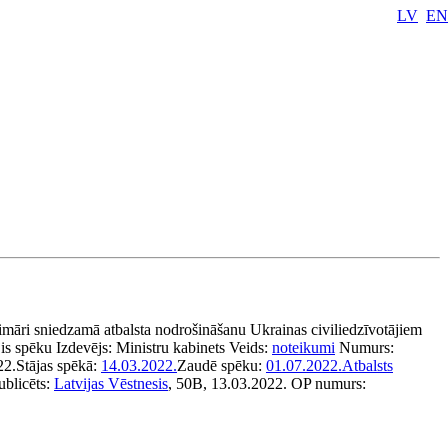
LV
EN
imāri sniedzamā atbalsta nodrošināšanu Ukrainas civiliedzīvotājiem
is spēku
Izdevējs:
Ministru kabinets
Veids:
noteikumi
Numurs:
22.
Stājas spēkā:
14.03.2022.
Zaudē spēku:
01.07.2022.
Atbalsts
ublicēts:
Latvijas Vēstnesis
, 50B, 13.03.2022.
OP numurs: