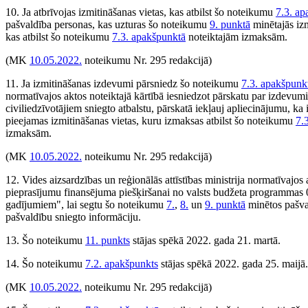
10. Ja atbrīvojas izmitināšanas vietas, kas atbilst šo noteikumu
7.3. ap
pašvaldība personas, kas uzturas šo noteikumu
9. punktā
minētajās izm
kas atbilst šo noteikumu
7.3. apakšpunktā
noteiktajām izmaksām.
(MK
10.05.2022.
noteikumu Nr. 295 redakcijā)
11. Ja izmitināšanas izdevumi pārsniedz šo noteikumu
7.3. apakšpunk
normatīvajos aktos noteiktajā kārtībā iesniedzot pārskatu par izdevumi
civiliedzīvotājiem sniegto atbalstu, pārskatā iekļauj apliecinājumu, ka 
pieejamas izmitināšanas vietas, kuru izmaksas atbilst šo noteikumu
7.
izmaksām.
(MK
10.05.2022.
noteikumu Nr. 295 redakcijā)
12. Vides aizsardzības un reģionālās attīstības ministrija normatīvajos 
pieprasījumu finansējuma piešķiršanai no valsts budžeta programmas
gadījumiem", lai segtu šo noteikumu
7.
,
8.
un
9. punktā
minētos pašva
pašvaldību sniegto informāciju.
13. Šo noteikumu
11. punkts
stājas spēkā 2022. gada 21. martā.
14. Šo noteikumu
7.2. apakšpunkts
stājas spēkā 2022. gada 25. maijā.
(MK
10.05.2022.
noteikumu Nr. 295 redakcijā)