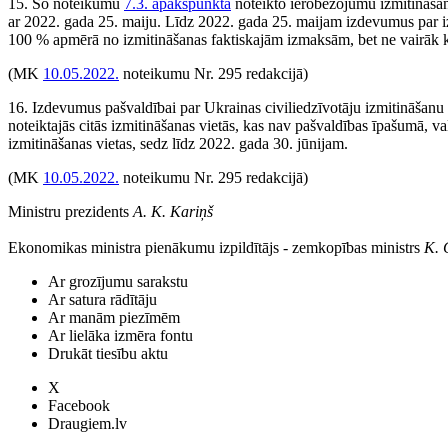
15. Šo noteikumu
7.3. apakšpunktā
noteikto ierobežojumu izmitināš
ar 2022. gada 25. maiju. Līdz 2022. gada 25. maijam izdevumus par 
100 % apmērā no izmitināšanas faktiskajām izmaksām, bet ne vairāk
(MK
10.05.2022.
noteikumu Nr. 295 redakcijā)
16. Izdevumus pašvaldībai par Ukrainas civiliedzīvotāju izmitināšan
noteiktajās citās izmitināšanas vietās, kas nav pašvaldības īpašumā, v
izmitināšanas vietas, sedz līdz 2022. gada 30. jūnijam.
(MK
10.05.2022.
noteikumu Nr. 295 redakcijā)
Ministru prezidents
A. K. Kariņš
Ekonomikas ministra pienākumu izpildītājs - zemkopības ministrs
K. 
Ar grozījumu sarakstu
Ar satura rādītāju
Ar manām piezīmēm
Ar lielāka izmēra fontu
Drukāt tiesību aktu
X
Facebook
Draugiem.lv