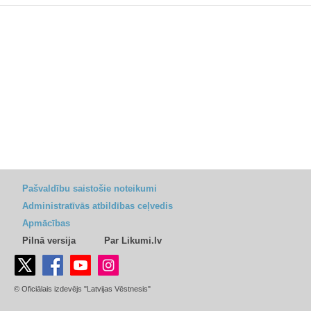
Pašvaldību saistošie noteikumi
Administratīvās atbildības ceļvedis
Apmācības
Pilnā versija
Par Likumi.lv
© Oficiālais izdevējs "Latvijas Vēstnesis"