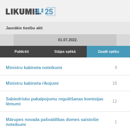
Jaunākie tiesību akti
01.07.2022.
Publicēti
Stājas spēkā
Zaudē spēku
Ministru kabineta noteikumi
9
Ministru kabineta rīkojumi
16
Sabiedrisko pakalpojumu regulēšanas komisijas
12
lēmumi
Mārupes novada pašvaldības domes saistošie
1
noteikumi