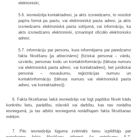
elektroniski;
5.6. iesniedzēja kontaktadresi, ja akts izsniedzams, to nosūtot
papīra formā pa pastu, vai elektroniskā pasta adresi, ja akts
izsniedzams elektroniskā pasta sūtījumā, vai informāciju, ka
akts izsniedzams elektroniski, izmantojot oficiālo elektronisko
adresi;
5.7. informāciju par personu, kura informējama par paredzamo
fakta fiksēšanu (ja attiecināms) (fiziskai personai – vārdu,
uzvārdu, personas kodu un kontaktinformāciju (tālruņa numuru
vai elektroniskā pasta adresi, vai kontaktadresi), bet juridiskai
personai – nosaukumu, reģistrācijas numuru un
kontaktinformāciju (tālruņa numuru vai elektroniskā pasta
adresi, vai kontaktadresi)).
6. Fakta fiksēšanas laikā iesniedzējs var lūgt papildus fiksēt kādu
konkrētu lietu, parādību, stāvokli vai darbību, kas nav norādīta
iesniegumā, ja tas atbilst iesniegumā norādītajam fakta fiksēšanas
mērķim.
7. Pēc iesniedzēja lūguma zvērināts tiesu izpildītājs par
paredzamo fakta fiksēšanu informē šo noteikumu
5.7.