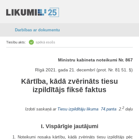
Darbības ar dokumentu
Tiesību akts:
spēkā esošs
Ministru kabineta noteikumi Nr. 867
Rīgā 2021. gada 21. decembrī (prot. Nr. 81 51. §)
Kārtība, kādā zvērināts tiesu
izpildītājs fiksē faktus
2
Izdoti saskaņā ar
Tiesu izpildītāju likuma
74.panta
2.
daļu
I. Vispārīgie jautājumi
1. Noteikumi nosaka kārtību, kādā zvērināts tiesu izpildītājs pēc