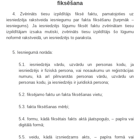
fiksēšana
4. Zvērināts tiesu izpildītājs fiksē faktu, pamatojoties uz
iesniedzēja rakstveida iesniegumu par fakta fiksēšanu (turpmāk –
iesniegums). Ja iesniedzējs lūgumu fiksēt faktu zvērinātam tiesu
izpildītājam izsaka mutiski, zvērināts tiesu izpildītājs šo lūgumu
noformē rakstveidā, un iesniedzējs to paraksta.
5. Iesniegumā norāda:
5.1. iesniedzēja vārdu, uzvārdu un personas kodu, ja
iesniedzējs ir fiziskā persona, vai nosaukumu un reģistrācijas
numuru, kā arī pilnvarotās personas vārdu, uzvārdu un
personas kodu, ja iesniedzējs ir juridiskā persona;
5.2. fiksējamo faktu un fakta fiksēšanas vietu;
5.3. fakta fiksēšanas mērķi;
5.4. formu, kādā fiksētais fakts aktā jāatspoguļo, – papīra vai
digitālā formā;
5.5. veidu, kādā izsniedzams akts, – papīra formā vai