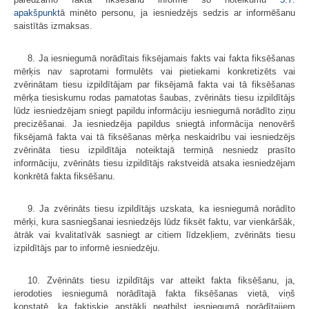
apakšpunkt
ā minēto personu, ja iesniedzējs sedzis ar informēšanu
saistītās izmaksas.
8. Ja iesniegumā norādītais fiksējamais fakts vai fakta fiksēšanas
mērķis nav saprotami formulēts vai pietiekami konkretizēts vai
zvērinātam tiesu izpildītājam par fiksējamā fakta vai tā fiksēšanas
mērķa tiesiskumu rodas pamatotas šaubas, zvērināts tiesu izpildītājs
lūdz iesniedzējam sniegt papildu informāciju iesniegumā norādīto ziņu
precizēšanai. Ja iesniedzēja papildus sniegtā informācija nenovērš
fiksējamā fakta vai tā fiksēšanas mērķa neskaidrību vai iesniedzējs
zvērināta tiesu izpildītāja noteiktajā termiņā nesniedz prasīto
informāciju, zvērināts tiesu izpildītājs rakstveidā atsaka iesniedzējam
konkrētā fakta fiksēšanu.
9. Ja zvērināts tiesu izpildītājs uzskata, ka iesniegumā norādīto
mērķi, kura sasniegšanai iesniedzējs lūdz fiksēt faktu, var vienkāršāk,
ātrāk vai kvalitatīvāk sasniegt ar citiem līdzekļiem, zvērināts tiesu
izpildītājs par to informē iesniedzēju.
10. Zvērināts tiesu izpildītājs var atteikt fakta fiksēšanu, ja,
ierodoties iesniegumā norādītajā fakta fiksēšanas vietā, viņš
konstatē, ka faktiskie apstākļi neatbilst iesniegumā norādītajiem