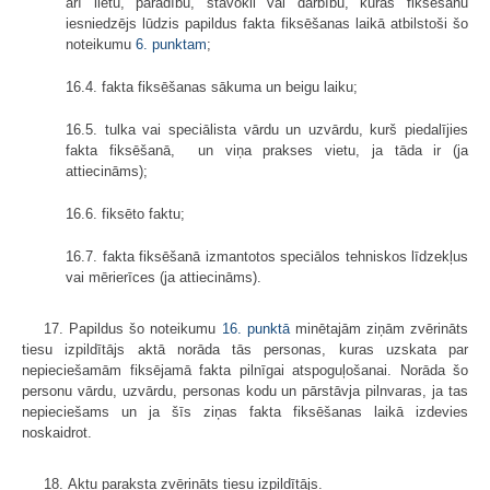
arī lietu, parādību, stāvokli vai darbību, kuras fiksēšanu
iesniedzējs lūdzis papildus fakta fiksēšanas laikā atbilstoši šo
noteikumu
6. punktam
;
16.4. fakta fiksēšanas sākuma un beigu laiku;
16.5. tulka vai speciālista vārdu un uzvārdu, kurš piedalījies
fakta fiksēšanā, un viņa prakses vietu, ja tāda ir (ja
attiecināms);
16.6. fiksēto faktu;
16.7. fakta fiksēšanā izmantotos speciālos tehniskos līdzekļus
vai mērierīces (ja attiecināms).
17. Papildus šo noteikumu
16. punktā
minētajām ziņām zvērināts
tiesu izpildītājs aktā norāda tās personas, kuras uzskata par
nepieciešamām fiksējamā fakta pilnīgai atspoguļošanai. Norāda šo
personu vārdu, uzvārdu, personas kodu un pārstāvja pilnvaras, ja tas
nepieciešams un ja šīs ziņas fakta fiksēšanas laikā izdevies
noskaidrot.
18. Aktu paraksta zvērināts tiesu izpildītājs.