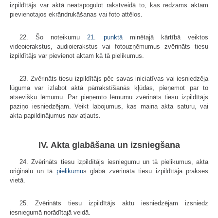
izpildītājs var aktā neatspoguļot rakstveidā to, kas redzams aktam
pievienotajos ekrāndrukāšanas vai foto attēlos.
22. Šo noteikumu
21. punktā
minētajā kārtībā veiktos
videoierakstus, audioierakstus vai fotouzņēmumus zvērināts tiesu
izpildītājs var pievienot aktam kā tā pielikumus.
23. Zvērināts tiesu izpildītājs pēc savas iniciatīvas vai iesniedzēja
lūguma var izlabot aktā pārrakstīšanās kļūdas, pieņemot par to
atsevišķu lēmumu. Par pieņemto lēmumu zvērināts tiesu izpildītājs
paziņo iesniedzējam. Veikt labojumus, kas maina akta saturu, vai
akta papildinājumus nav atļauts.
IV. Akta glabāšana un izsniegšana
24. Zvērināts tiesu izpildītājs iesniegumu un tā pielikumus, akta
oriģinālu un tā
pielikumu
s glabā zvērināta tiesu izpildītāja prakses
vietā.
25. Zvērināts tiesu izpildītājs aktu iesniedzējam izsniedz
iesniegumā norādītajā veidā.