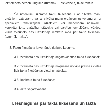
ieinteresēto personu lūguma (turpmāk – iesniedzējs) fiksē faktus.
2. Šo noteikumu izpratnē faktu fiksēšana ir ar cilvēka maņu
orgāniem uztveramu vai ar cilvēka maņu orgāniem uztveramu un ar
speciāliem tehniskajiem līdzekļiem vai mērierīcēm nosakāmu
konkrētu lietu, parādību, stāvokļu vai darbību formulēšana vārdos,
kurus zvērināts tiesu izpildītājs ieraksta aktā par fakta fiksēšanu
(turpmāk – akts).
3. Faktu fiksēšana ietver šādu darbību kopumu:
3.1. zvērināta tiesu izpildītāja sagatavošanās fakta fiksēšanai;
3.2. zvērināta tiesu izpildītāja nokļūšana no viņa prakses vietas
līdz fakta fiksēšanas vietai un atpakaļ;
3.3. konkrētā fakta fiksēšana;
3.4. akta sagatavošana.
II. Iesniegums par fakta fiksēšanu un fakta