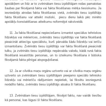
apstākļiem un līdz ar to zvērinātam tiesu izpildītājam rodas pamatotas
šaubas par fiksējamā fakta vai fakta fiksēšanas mērķa tiesiskumu. Ja
iesniedzējs atrodas fakta fiksēšanas vietā, zvērināts tiesu izpildītājs
fakta fiksēšanu var atteikt mutiski, piecu dienu laikā pēc minēto
apstākļu konstatēšanas atteikumu noformējot rakstveidā.
11. Ja fakta fiksēšanai nepieciešams izmantot speciālus tehniskos
līdzekļus vai mērierīces, zvērināts tiesu izpildītājs var fakta fiksēšanā
pieaicināt attiecīgu speciālistu, kurš pārvalda šādu līdzekļu vai ierīču
izmantošanu. Zvērināts tiesu izpildītājs var fakta fiksēšanā pieaicināt
tulku, ja zvērināts tiesu izpildītājs nepārvalda valodu, kādā runā fakta
fiksēšanā iesaistītās personas, un to izteikumu fiksēšana ir būtiska
fiksējamā fakta pilnīgai atspoguļošanai.
12. Ja ar cilvēka maņu orgānu uztverto vai ar cilvēka maņu orgānu
uztverto un zvērinātam tiesu izpildītājam pieejamo speciālo tehnisko
līdzekļu vai mērierīču rādījumiem nepietiek, lai fiksētu iesniegumā
norādīto faktu, zvērināts tiesu izpildītājs atsaka šī fakta fiksēšanu.
13. Zvērinātam tiesu izpildītājam, fiksējot faktu, nav vairāk tiesību
kā personai, kas lūgusi šī fakta fiksēšanu.