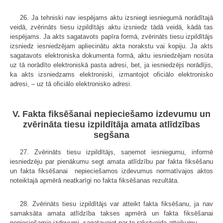
26. Ja tehniski nav iespējams aktu izsniegt iesniegumā norādītajā
veidā, zvērināts tiesu izpildītājs aktu izsniedz tādā veidā, kādā tas
iespējams. Ja akts sagatavots papīra formā, zvērināts tiesu izpildītājs
izsniedz iesniedzējam apliecinātu akta norakstu vai kopiju. Ja akts
sagatavots elektroniska dokumenta formā, aktu iesniedzējam nosūta
uz tā norādīto elektroniskā pasta adresi, bet, ja iesniedzējs norādījis,
ka akts izsniedzams elektroniski, izmantojot oficiālo elektronisko
adresi, – uz tā oficiālo elektronisko adresi.
V. Fakta fiksēšanai nepieciešamo izdevumu un
zvērināta tiesu izpildītāja amata atlīdzības
segšana
27. Zvērināts tiesu izpildītājs, saņemot iesniegumu, informē
iesniedzēju par pienākumu segt amata atlīdzību par fakta fiksēšanu
un fakta fiksēšanai nepieciešamos izdevumus normatīvajos aktos
noteiktajā apmērā neatkarīgi no fakta fiksēšanas rezultāta.
28. Zvērināts tiesu izpildītājs var atteikt fakta fiksēšanu, ja nav
samaksāta amata atlīdzība takses apmērā un fakta fiksēšanai
nepieciešamie izdevumi, sagatavojot par to rakstveida atteikumu.