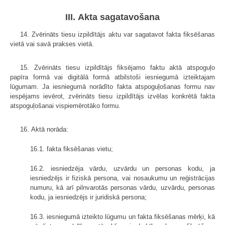
III. Akta sagatavošana
14. Zvērināts tiesu izpildītājs aktu var sagatavot fakta fiksēšanas
vietā vai savā prakses vietā.
15. Zvērināts tiesu izpildītājs fiksējamo faktu aktā atspoguļo
papīra formā vai digitālā formā atbilstoši iesniegumā izteiktajam
lūgumam. Ja iesniegumā norādīto fakta atspoguļošanas formu nav
iespējams ievērot, zvērināts tiesu izpildītājs izvēlas konkrētā fakta
atspoguļošanai vispiemērotāko formu.
16. Aktā norāda:
16.1. fakta fiksēšanas vietu;
16.2. iesniedzēja vārdu, uzvārdu un personas kodu, ja
iesniedzējs ir fiziskā persona, vai nosaukumu un reģistrācijas
numuru, kā arī pilnvarotās personas vārdu, uzvārdu, personas
kodu, ja iesniedzējs ir juridiskā persona;
16.3. iesniegumā izteikto lūgumu un fakta fiksēšanas mērķi, kā