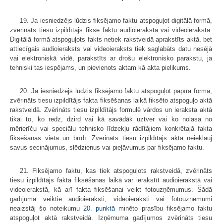
19. Ja iesniedzējs lūdzis fiksējamo faktu atspoguļot digitālā formā,
zvērināts tiesu izpildītājs fiksē faktu audioierakstā vai videoierakstā.
Digitālā formā atspoguļots fakts netiek rakstveidā aprakstīts aktā, bet
attiecīgais audioieraksts vai videoieraksts tiek saglabāts datu nesējā
vai elektroniskā vidē, parakstīts ar drošu elektronisko parakstu, ja
tehniski tas iespējams, un pievienots aktam kā akta pielikums.
20. Ja iesniedzējs lūdzis fiksējamo faktu atspoguļot papīra formā,
zvērināts tiesu izpildītājs fakta fiksēšanas laikā fiksēto atspoguļo aktā
rakstveidā. Zvērināts tiesu izpildītājs formulē vārdos un ieraksta aktā
tikai to, ko redz, dzird vai kā savādāk uztver vai ko nolasa no
mērierīču vai speciālu tehnisko līdzekļu rādītājiem konkrētajā fakta
fiksēšanas vietā un brīdī. Zvērināts tiesu izpildītājs aktā neiekļauj
savus secinājumus, slēdzienus vai pieļāvumus par fiksējamo faktu.
21. Fiksējamo faktu, kas tiek atspoguļots rakstveidā, zvērināts
tiesu izpildītājs fakta fiksēšanas laikā var ierakstīt audioierakstā vai
videoierakstā, kā arī fakta fiksēšanai veikt fotouzņēmumus. Šādā
gadījumā veiktie audioieraksti, videoieraksti vai fotouzņēmumi
neaizstāj šo noteikumu
20. punktā
minēto prasību fiksējamo faktu
atspoguļot aktā rakstveidā. Izņēmuma gadījumos zvērināts tiesu