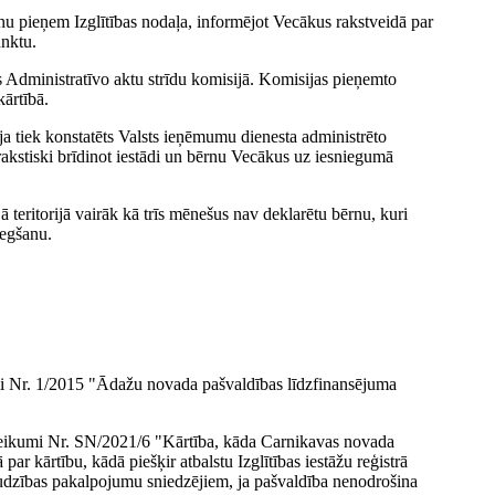
 pieņem Izglītības nodaļa, informējot Vecākus rakstveidā par
unktu.
 Administratīvo aktu strīdu komisijā. Komisijas pieņemto
ārtībā.
ja tiek konstatēts Valsts ieņēmumu dienesta administrēto
akstiski brīdinot iestādi un bērnu Vecākus uz iesniegumā
teritorijā vairāk kā trīs mēnešus nav deklarētu bērnu, kuri
iegšanu.
i Nr. 1/2015 "Ādažu novada pašvaldības līdzfinansējuma
teikumi Nr. SN/2021/6 "Kārtība, kāda Carnikavas novada
par kārtību, kādā piešķir atbalstu Izglītības iestāžu reģistrā
raudzības pakalpojumu sniedzējiem, ja pašvaldība nenodrošina