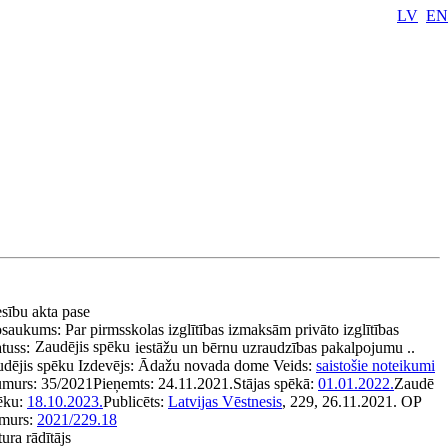
LV
EN
esību akta pase
saukums:
Par pirmsskolas izglītības izmaksām privāto izglītības
Zaudējis spēku
tuss:
iestāžu un bērnu uzraudzības pakalpojumu ..
udējis spēku
Izdevējs:
Ādažu novada dome
Veids:
saistošie noteikumi
murs:
35/2021
Pieņemts:
24.11.2021.
Stājas spēkā:
01.01.2022.
Zaudē
ēku:
18.10.2023.
Publicēts:
Latvijas Vēstnesis
, 229, 26.11.2021.
OP
murs:
2021/229.18
ura rādītājs