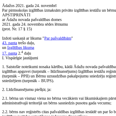
Ādažos 2021. gada 24. novembrī
Par pirmsskolas izglītības izmaksām privāto izglītības iestāžu un bē
APSTIPRINĀTI
ar Ādažu novada pašvaldības domes
2021. gada 24. novembra sēdes lēmumu
(prot. Nr. 17 § 15)
Izdoti saskaņā ar likuma "
Par pašvaldībām
"
43. panta
trešo daļu,
un
Izglītības likuma
4
17. panta
2.
daļu
I. Vispārīgie jautājumi
1. Saistošie noteikumi nosaka kārtību, kādā Ādažu novada pašvaldība
izglītības apguvei (turpmāk – līdzfinansējums) Izglītības iestāžu reģist
(turpmāk – PPII) un Bērnu uzraudzības pakalpojumu sniedzēju reģistr
sniedzējiem (turpmāk – BUPS).
2. Līdzfinansējumu piešķir, ja:
2.1. bērna un vismaz viena no bērna vecākiem vai likumiskajiem pārs
administratīvajā teritorijā un bērns sasniedzis pusotra gada vecumu;
2.2. bērns nav reģistrēts citas pašvaldības izglītības iestādē un par š