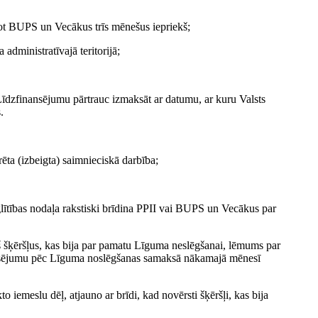
ot BUPS un Vecākus trīs mēnešus iepriekš;
dministratīvajā teritorijā;
Līdzfinansējumu pārtrauc izmaksāt ar datumu, ar kuru Valsts
.
ēta (izbeigta) saimnieciskā darbība;
zglītības nodaļa rakstiski brīdina PPII vai BUPS un Vecākus par
 šķēršļus, kas bija par pamatu Līguma neslēgšanai, lēmums par
ansējumu pēc Līguma noslēgšanas samaksā nākamajā mēnesī
 iemeslu dēļ, atjauno ar brīdi, kad novērsti šķēršļi, kas bija