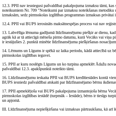
12.3. PPII nav iesniegusi pašvaldībai pakalpojuma izmaksu tāmi, kas s
noteikumiem Nr. 709 "Noteikumi par izmaksu noteikšanas metodiku un 
izmaksām, sedz pirmsskolas izglītības programmas izmaksas privātai izg
12.4. PPII vai BUPS ierosināts maksātnespējas process vai nav reģistrē
13. Labvēlīga lēmuma gadījumā līdzfinansējumu piešķir ar dienu, kad
agrāk kā ar tā attiecīgā mēneša pirmo datumu, kurā Vecāks vai viņa p
ir iestājušies 2. punktā minētie līdzfinansējuma piešķiršanas nosacījum
14. Lēmums un Līgums ir spēkā uz laika periodu, kādā attiecībā uz bē
pirmsskolas izglītības ieguvei.
15. PPII ar kuru noslēgts Līgums un ko turpina apmeklēt Ādažu novadā
pašvaldībai 12.3. apakšpunktā noteikto tāmi.
16. Līdzfinansējumu ieskaita PPII vai BUPS kredītiestādes kontā vienu
BUPS iesniedz pašvaldībai atskaiti par līdzfinansējamo bērnu ikdien
17. PPII apmeklējoša vai BUPS pakalpojuma izmantojoša bērna Vecāk
pirmsskolas izglītības iestādē (turpmāk – Iestāde), bērns ir tiesīgs tu
un apjomā.
III. Līdzfinansējuma nepiešķiršana vai izmaksas pārtraukšana, kā arī 