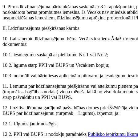
9. Pirms līdzfinansējuma pārtraukšanas saskaņā ar 8.2. apakšpunktu, 
noskaidrotu bērna prombūtnes iemeslus. Ja Vecāks nav sniedzis atbil
neapmeklēšanas iemesliem, līdzfinansējumu aprēķina proporcionāli 
II. Līdzfinansējuma piešķiršanas kārtība
10. Lai saņemtu līdzfinansējumu bērna Vecāks iesniedz Ādažu Vienota
dokumentus:
10.1. iesniegumu saskaņā ar pielikumu Nr. 1 vai Nr. 2;
10.2. līguma starp PPII vai BUPS un Vecākiem kopiju;
10.3. notariāli vai bāriņtiesas apliecinātu pilnvaru, ja iesniegumu iesn
11. Lēmumu par līdzfinansējuma piešķiršanu vai atteikumu pieņem pašv
(turpmāk – Izglītības nodaļa) viena mēneša laikā no visu dokumentu 
starp pašvaldību un PPII vai BUPS.
12. Pozitīva lēmuma gadījumā pašvaldības domes priekšsēdētāja vietn
BUPS par līdzfinansējumu (turpmāk – Līgums), izņemot, ja:
12.1. Līgums jau ir noslēgts;
12.2. PPII vai BUPS ir nodokļu parādnieks
Publisko iepirkumu liku