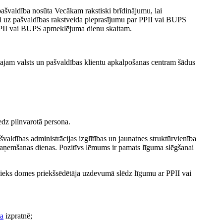
pašvaldība nosūta Vecākam rakstiski brīdinājumu, lai
di uz pašvaldības rakstveida pieprasījumu par PPII vai BUPS
PPII vai BUPS apmeklējuma dienu skaitam.
jam valsts un pašvaldības klientu apkalpošanas centram šādus
iedz pilnvarotā persona.
aldības administrācijas izglītības un jaunatnes struktūrvienība
saņemšanas dienas. Pozitīvs lēmums ir pamats līguma slēgšanai
ieks domes priekšsēdētāja uzdevumā slēdz līgumu ar PPII vai
ma
izpratnē;