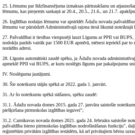
25. Lēmumu par līdzfinansējuma izmaksas pārtraukšanu un atjaunošanu
lēmumu, kas pieņemts saskaņā ar 20.4., 20.5., 21.6., un 21.7. apakšp
26. Izglītības nodaļas lēmumu var apstrīdēt Ādažu novada pašvaldības
lēmumu var pārsūdzēt Administratīvajā rajona tiesā likumā noteiktajā k
27. Pašvaldībai ir tiesības vienpusēji lauzt Līgumu ar PPII vai BUPS, 
nodokļu parāds vairāk par 1500 EUR apmērā, mēnesi iepriekš par to r
norādīto adresi.
28. Līgums automātiski zaudē spēku, ja Ādažu novada administratīvajā 
apmeklē PPII vai BUPS, ar kuru noslēgts līgums par pakalpojumu sn
IV. Noslēguma jautājumi.
30. Šie noteikumi stājās spēkā ar 2022. gada 1. janvāri.
31. Ar šo noteikumu spēkā stāšanos, spēku zaudē:
31.1. Ādažu novada domes 2015. gada 27. janvāra saistošie noteikum
piešķiršana pirmsskolas izglītības ieguvei";
31.2. Carnikavas novada domes 2021. gada 24. februāra saistošie no
pašvaldība īsteno pirmsskolas izglītības nodrošināšanas funkciju", daļā 
reģistrētām privātām izglītības iestādēm, kā arī privātajiem bērnu uz