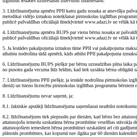
izglītības iestādes uzturēšanas izdevumu finansēšanu.
3. Līdzfinansējuma apmēru PPII katru gadu nosaka ar atsevišķu pašval
metodikai vidējo izmaksu noteikšanai pirmsskolas izglītības program
publicē pašvaldības oficiālajā tīmekļvietnē www.adazi.lv ne vēlāk kā 
4. Līdzfinansējuma apmēru BUPS par vienu bērnu nosaka ar pašvald
publicē pašvaldības oficiālajā tīmekļvietnē www.adazi.lv ne vēlāk kā 
5. Ja Iestādes pakalpojuma izmaksu tāme PPII vai pakalpojuma maksa
atbalstu nodrošina tādā apmērā, kāds atbilst PPII pakalpojuma izmaksā
6. Līdzfinansējumu BUPS piešķir par bērnu uzraudzības pilna laika 
no pusotra gada vecuma līdz brīdim, kad tiek uzsākta bērna obligātā s
7. Līdzfinansējumu PPII piešķir, ja iestāde nodrošina pirmsskolas iz
dienā) un īsteno licencētu pirmsskolas izglītības programmu bērniem 
8. Līdzfinansējumu nevar saņemt, ja:
8.1. faktiskie apstākļi līdzfinansējuma saņemšanai neatbilst noteikum
8.2. līdzfinansējums tiek pieprasīts par dienām, kad bērns bez attai
attaisnojošu iemeslu uzskatāma bērna prombūtne veselības stāvokļa dēļ,
attaisnojošiem iemesliem bērna prombūtnei uzskatāmi arī citi gadījumi,
plānotās prombūtnes, kas kopumā nav ilgāka par 60 dienām kalendārā