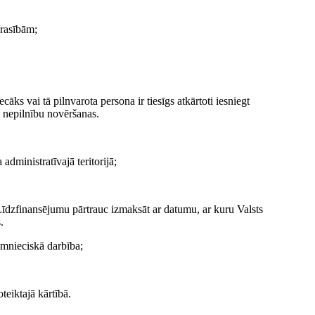
rasībām;
āks vai tā pilnvarota persona ir tiesīgs atkārtoti iesniegt
 nepilnību novēršanas.
dministratīvajā teritorijā;
Līdzfinansējumu pārtrauc izmaksāt ar datumu, ar kuru Valsts
.
aimnieciskā darbība;
teiktajā kārtībā.