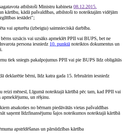
agatavota atbilstoši Ministru kabineta
08.12.2015.
kārtību, kādā pašvaldības, atbilstoši to noteiktajām vidējām
lītības iestādei";
ta vai apturēta (izbeigta) saimnieciskā darbība.
 bērns uzsācis vai uzsāks apmeklēt PPII vai BUPS, bet ne
ilnvarota persona iesniedz
10. punktā
noteiktos dokumentus un
i.
rnu tiek sniegts pakalpojumus PPII vai pie BUPS līdz obligātās
 deklarētie bērni, līdz katra gada 15. februārim iesniedz
 reizi mēnesī, Līgumā noteiktajā kārtībā pēc tam, kad PPII vai
as apmeklējumu, un rēķinu.
iem atsakoties no bērnam piedāvātās vietas pašvaldības
rpināt saņemt līdzfinansējumu šajos noteikumos noteiktajā kārtībā
lēmuma apstrīdēšanas un pārsūdzības kārtība