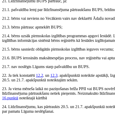
21. Līdzfinansējumu BUPS pārtrauc, ja:
21.1. pašvaldība lemj par līdzfinansējuma pārtraukšanu BUPS, brīdin
21.2. bērns vai neviens no Vecākiem vairs nav deklarēti Ādažu novada a
21.3. bērns pārtrauc apmeklēt BUPS;
21.4. bērns uzsāk pirmsskolas izglītības programmas apguvi Iestādē. 
izglītības informācijas sistēmā bērns reģistrēts kā Iestādes izglītojamais
21.5. bērns sasniedz obligātās pirmsskolas izglītības ieguves vecumu;
21.6. BUPS ierosināts maksātnespējas process, nav reģistrēta vai aptur
21.7. nav noslēgts Līgums starp pašvaldību un BUPS.
22. Ja tiek konstatēti
12.2
. un
12.3
. apakšpunktā noteiktie apstākļi, I
20.5. un 21.7. apakšpunktā noteiktajām sekām.
23. Ja viena mēneša laikā no paziņošanas brīža PPII vai BUPS novērš
līdzfinansējuma pārtraukšanu netiek pieņemts. Neizmaksāto līdzfin
16.punktā
noteiktajā kārtībā
24. Līdzfinansējumu, kas pārtraukts 20.5. un 21.7. apakšpunktā noteikto
par pamatu Līguma neslēgšanai.