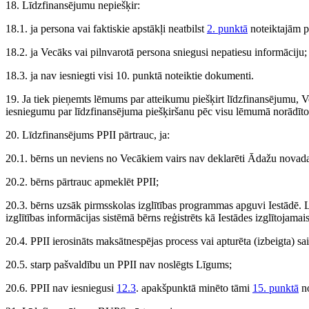
18. Līdzfinansējumu nepiešķir:
18.1. ja persona vai faktiskie apstākļi neatbilst
2. punktā
noteiktajām p
18.2. ja Vecāks vai pilnvarotā persona sniegusi nepatiesu informāciju;
18.3. ja nav iesniegti visi 10. punktā noteiktie dokumenti.
19. Ja tiek pieņemts lēmums par atteikumu piešķirt līdzfinansējumu, Vec
iesniegumu par līdzfinansējuma piešķiršanu pēc visu lēmumā norādīto
20. Līdzfinansējums PPII pārtrauc, ja:
20.1. bērns un neviens no Vecākiem vairs nav deklarēti Ādažu novada a
20.2. bērns pārtrauc apmeklēt PPII;
20.3. bērns uzsāk pirmsskolas izglītības programmas apguvi Iestādē. 
izglītības informācijas sistēmā bērns reģistrēts kā Iestādes izglītojamais
20.4. PPII ierosināts maksātnespējas process vai apturēta (izbeigta) s
20.5. starp pašvaldību un PPII nav noslēgts Līgums;
20.6. PPII nav iesniegusi
12.3
. apakšpunktā minēto tāmi
15. punktā
no