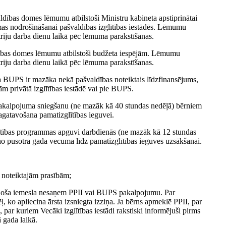
dības domes lēmumu atbilstoši Ministru kabineta apstiprinātai
mas nodrošināšanai pašvaldības izglītības iestādēs. Lēmumu
triju darba dienu laikā pēc lēmuma parakstīšanas.
ības domes lēmumu atbilstoši budžeta iespējām. Lēmumu
triju darba dienu laikā pēc lēmuma parakstīšanas.
 BUPS ir mazāka nekā pašvaldības noteiktais līdzfinansējums,
m privātā izglītības iestādē vai pie BUPS.
pakalpojuma sniegšanu (ne mazāk kā 40 stundas nedēļā) bērniem
agatavošana pamatizglītības ieguvei.
glītības programmas apguvi darbdienās (ne mazāk kā 12 stundas
no pusotra gada vecuma līdz pamatizglītības ieguves uzsākšanai.
u noteiktajām prasībām;
snojoša iemesla nesaņem PPII vai BUPS pakalpojumu. Par
 ko apliecina ārsta izsniegta izziņa. Ja bērns apmeklē PPII, par
 par kuriem Vecāki izglītības iestādi rakstiski informējuši pirms
 gada laikā.