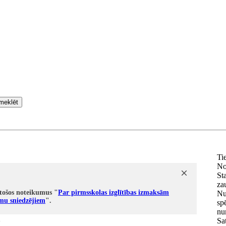
meklēt
Ti
No
Sta
za
tošos noteikumus "
Par pirmsskolas izglītības izmaksām
Nu
umu sniedzējiem
".
sp
nu
1
Sat