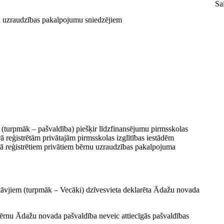
Sa
rnu uzraudzības pakalpojumu sniedzējiem
 (turpmāk – pašvaldība) piešķir līdzfinansējumu pirmsskolas
rā reģistrētām privātajām pirmsskolas izglītības iestādēm
ā reģistrētiem privātiem bērnu uzraudzības pakalpojuma
tāvjiem (turpmāk – Vecāki) dzīvesvieta deklarēta Ādažu novada
o bērnu Ādažu novada pašvaldība neveic attiecīgās pašvaldības