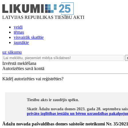
LATVIJAS REPUBLIKAS TIESĪBU AKTI
veidi
tēmas
visvairāk skatītie
jaunākie
uz sākumu
Izvērstā meklēšana
Autorizēties savā kontā
Kādēļ autorizēties vai reģistrēties?
Tiesību akts ir zaudējis spēku.
Skatīt Ādažu novada domes 2023. gada 28. septembra sais
privāto izglītības iestāžu un bērnu uzraudzības pakalpoj
Ādažu novada pašvaldības domes saistošie noteikumi Nr. 35/202