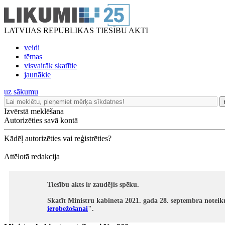
LATVIJAS REPUBLIKAS TIESĪBU AKTI
veidi
tēmas
visvairāk skatītie
jaunākie
uz sākumu
Izvērstā meklēšana
Autorizēties savā kontā
Kādēļ autorizēties vai reģistrēties?
Attēlotā redakcija
Tiesību akts ir zaudējis spēku.
Skatīt Ministru kabineta 2021. gada 28. septembra notei
ierobežošanai
".