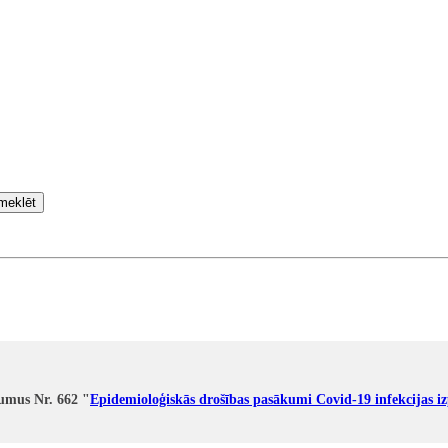
meklēt
kumus Nr. 662 "
Epidemioloģiskās drošības pasākumi Covid-19 infekcijas iz