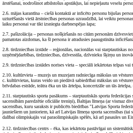
ārstēšanai, nodrošinot atbilstošus apstākļus, lai nepieļautu veselu perso
2.6. mājas karantīna – ciešā kontaktā ar inficēto personu bijušas per
uzturēšanās vietā ārstniecības personas uzraudzībā, lai veiktu person
laiku personai var tikt izsniegta darbnespējas lapa;
2.7. pašizolācija – personas nošķiršanās no citām personām dzīvesvietā
pamatotas aizdomas, ka šī persona ir atradusies paaugstināta inficēšanā
2.8. tirdzniecības izstāde – reģionālas, nacionālas vai starptautiskas
uzņēmējdarbības, tirdzniecības, dzīvesstila, dzīvnieku šķirņu un inovāci
2.9. tirdzniecības izstādes norises vieta – speciāli iekārtotas telpas va
2.10. kultūrvieta – muzejs un muzejam radniecīga mākslas un vēstures
c. kultūrvietas, kuras veido un piedāvā sabiedrībai mākslas un vēstures 
brīvdabas estrāde, teātra ēka un tās ārtelpa, koncertzāle un tās ārtel
2.11. starptautisks sporta pasākums – starptautiskās sporta federācijas
sacensībām paredzētie oficiālie treniņi), Baltijas līmeņa (ar vismaz div
sacensības, kuru saraksts ir publicēts biedrības "Latvijas Sporta feder
jauniešiem un junioriem, kā arī Latvijas līmeņa sporta sacensības (tai s
dalībai olimpiskajās vai paraolimpiskajās spēlēs, kā arī pasaules un 
2.12. tirdzniecības centrs – ēka, kas iekārtota pastāvīgai un sistemātis