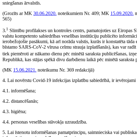
sniegšanas ārvalstīs.
(Grozīts ar MK
30.06.2020.
noteikumiem Nr. 409; MK
15.09.2020.
n
565)
1
3.
Slimību profilakses un kontroles centrs, pamatojoties uz Eiropas Sl
valstu kompetento sabiedrības veselības institūciju publicēto informāci
ierobežojošie pasākumi, kā arī norāda valstis, kurās ir konstatēta tāda 
bīstamo SARS-CoV-2 vīrusa celmu strauja izplatīšanās), kas var radīt
tiek piemēroti ar nākamo dienu pēc minētā saraksta publicēšanas, iz
Republikā, kas stājas spēkā divu darbdienu laikā pēc minētā saraksta 
(MK
15.06.2021.
noteikumu Nr. 369 redakcijā)
4. Lai novērstu Covid-19 infekcijas izplatību sabiedrībā, ir ievērojami
4.1. informēšana;
4.2. distancēšanās;
4.3. higiēna;
4.4. personas veselības stāvokļa uzraudzība.
5. Lai īstenotu informēšanas pamatprincipu, saimnieciska vai publisk