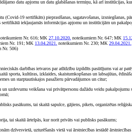
dājamo datu apjomu un datu glabāšanas termiņu, kā arī institūcijas, ku
kātu (Covid-19 sertifikāts) pieprasīšanas, sagatavošanas, izsniegšanas, 
as sertifikātā iekļaujamās informācijas apjomu un institūcijām un pakal
oteikumiem Nr. 616; MK
27.10.2020.
noteikumiem Nr. 647; MK
15.1
miem Nr. 191; MK
13.04.2021.
noteikumiem Nr. 230; MK
29.04.2021.
 Nr. 506)
ieciskās darbības ietvaros par atlīdzību izpildīts pasūtījums vai ar pat
 skaitā sporta, kultūras, izklaides, skaistumkopšanas un labsajūtas, ēdin
šzemes un starptautiskajos pasažieru pārvadājumos un citur;
ciju un uzdevumu veikšana vai privātpersonu dažādu veidu pakalpojumu 
jomā;
blisks pasākums, tai skaitā sapulce, gājiens, pikets, organizētas reliģis
rija, tai skaitā ārtelpās, kur norit privāts vai publisks pasākums;
sonām dzīvesvietā, uzturēšanās vietā vai ārstniecības iestādē ārstniecība