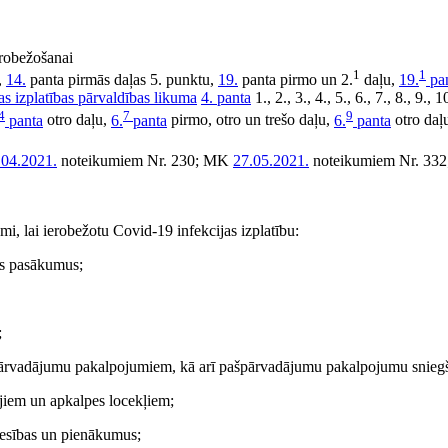
erobežošanai
1
1
,
14.
panta pirmās daļas 5. punktu,
19.
panta pirmo un 2.
daļu,
19.
pa
as izplatības pārvaldības likuma
4. panta
1., 2., 3., 4., 5., 6., 7., 8., 9., 
4
7
9
panta
otro daļu,
6.
panta
pirmo, otro un trešo daļu,
6.
panta
otro daļ
.04.2021.
noteikumiem Nr. 230; MK
27.05.2021.
noteikumiem Nr. 33
, lai ierobežotu Covid-19 infekcijas izplatību:
as pasākumus;
;
u pārvadājumu pakalpojumiem, kā arī pašpārvadājumu pakalpojumu snieg
tājiem un apkalpes locekļiem;
iesības un pienākumus;