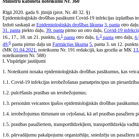
Ministru kabineta noteikumi Nr. 360
Rīgā 2020. gada 9. jūnijā (prot. Nr. 40 32. §)
Epidemioloģiskās drošības pasākumi Covid-19 infekcijas izplatības i
Izdoti saskaņā ar
Epidemioloģiskās drošības likuma
3. panta
otro daļu
31. panta
piekto daļu,
39. panta
pirmo un otro daļu,
Covid-19 infekcij
1
3
16., 17., 18. un 21. punktu,
6.
panta
otro daļu,
6.
panta
otro daļu,
6.
6
49.
panta pirmo daļu un
Farmācijas likuma
5.
panta 3. un 12. punktu
(MK
01.04.2021.
noteikumu Nr. 191 redakcijā, kas grozīta ar MK
13
noteikumiem Nr. 588)
I. Vispārīgie jautājumi
1. Noteikumi nosaka epidemioloģiskās drošības pasākumus, kas veicami
1.1. Covid-19 infekcijas ierobežošanas pamatprincipus un piesardzīb
1.2. pulcēšanās prasības un ierobežojumus;
1.3. personām veicamos īpašos epidemioloģiskās drošības pasākumus
1.4. ierobežojumus tūrismam un ceļošanai, kā arī prasības pasažier
1.5. prasības pasažieriem, transportlīdzekļiem, transportlīdzekļa vadī
1.6. pārvadājumu pakalpojumu organizētāju, sniedzēju un pasažieru t