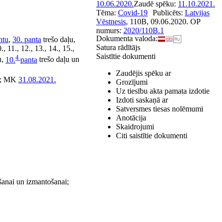
10.06.2020.
Zaudē spēku:
11.10.2021.
Tēma:
Covid-19
Publicēts:
Latvijas
Vēstnesis
, 110B, 09.06.2020.
OP
numurs:
2020/110B.1
Dokumenta valoda:
ntu
,
30. panta
trešo daļu,
Satura rādītājs
10., 11., 12., 13., 14., 15.,
Saistītie dokumenti
4
u,
10.
panta
trešo daļu un
Zaudējis spēku ar
2; MK
31.08.2021.
Grozījumi
Uz tiesību akta pamata izdotie
Izdoti saskaņā ar
Satversmes tiesas nolēmumi
Anotācija
Skaidrojumi
Citi saistītie dokumenti
šanai un izmantošanai;