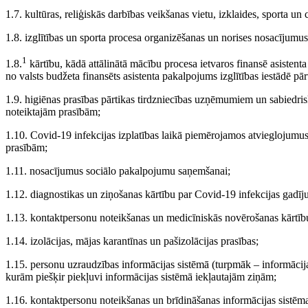
1.7. kultūras, reliģiskās darbības veikšanas vietu, izklaides, sporta un
1.8. izglītības un sporta procesa organizēšanas un norises nosacījumus
1
1.8.
kārtību, kādā attālinātā mācību procesa ietvaros finansē asistenta
no valsts budžeta finansēts asistenta pakalpojums izglītības iestādē p
1.9. higiēnas prasības pārtikas tirdzniecības uzņēmumiem un sabiedri
noteiktajām prasībām;
1.10. Covid-19 infekcijas izplatības laikā piemērojamos atvieglojumus 
prasībām;
1.11. nosacījumus sociālo pakalpojumu saņemšanai;
1.12. diagnostikas un ziņošanas kārtību par Covid-19 infekcijas gadī
1.13. kontaktpersonu noteikšanas un medicīniskās novērošanas kārtīb
1.14. izolācijas, mājas karantīnas un pašizolācijas prasības;
1.15. personu uzraudzības informācijas sistēmā (turpmāk – informācijas
kurām piešķir piekļuvi informācijas sistēmā iekļautajām ziņām;
1.16. kontaktpersonu noteikšanas un brīdināšanas informācijas sistēma