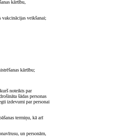
šanas kārtību,
 vakcinācijas veikšanai;
istrēšanas kārtību;
kurš noteikts par
odrošināta šādas personas
segti izdevumi par personai
bāšanas termiņu, kā arī
onavīrusu, un personām,