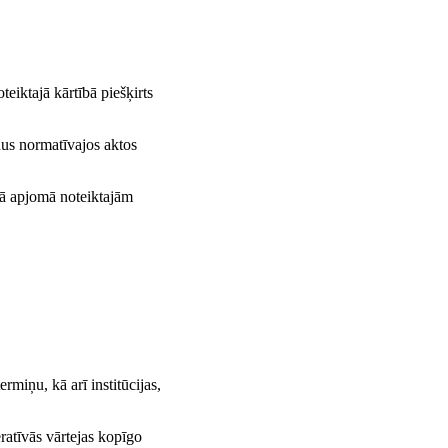
eiktajā kārtībā piešķirts
dus normatīvajos aktos
elā apjomā noteiktajām
miņu, kā arī institūcijas,
ratīvās vārtejas kopīgo