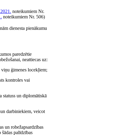
.2021.
noteikumiem Nr.
.
noteikumiem Nr. 506)
sonām dienesta pienākumu
ikumos paredzētie
obežošanai, neattiecas uz:
n viņu ģimenes locekļiem;
sts kontroles vai
a statuss un diplomātiskā
 un darbiniekiem, veicot
ības un robežapsardzības
o šādas palīdzības