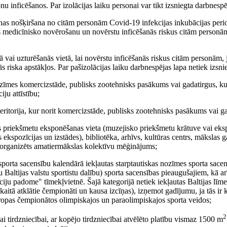
nu inficēšanos. Par izolācijas laiku personai var tikt izsniegta darbnespē
sonas nošķiršana no citām personām Covid-19 infekcijas inkubācijas peri
as medicīnisko novērošanu un novērstu inficēšanās riskus citām personā
 vai uzturēšanās vietā, lai novērstu inficēšanās riskus citām personām, 
s riska apstākļos. Par pašizolācijas laiku darbnespējas lapa netiek izsni
 nozīmes komercizstāde, publisks zootehnisks pasākums vai gadatirgus, ku
ju attīstību;
i teritorija, kur norit komercizstāde, publisks zootehnisks pasākums vai g
 priekšmetu eksponēšanas vieta (muzejisko priekšmetu krātuve vai ekspo
ekspozīcijas un izstādes), bibliotēka, arhīvs, kultūras centrs, mākslas ga
pa, organizēts amatiermākslas kolektīvu mēģinājums;
 sporta sacensību kalendārā iekļautas starptautiskas nozīmes sporta sacen
u Baltijas valstu sportistu dalību) sporta sacensības pieaugušajiem, kā arī
āciju padome" tīmekļvietnē. Šajā kategorijā netiek iekļautas Baltijas līm
kaitā atklātie čempionāti un kausa izcīņas), izņemot gadījumu, ja tās ir 
Eiropas čempionātos olimpiskajos un paraolimpiskajos sporta veidos;
2
kai tirdzniecībai, ar kopējo tirdzniecībai atvēlēto platību vismaz 1500 m