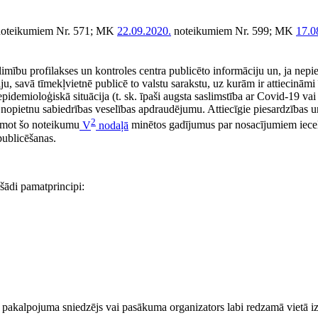
oteikumiem Nr. 571; MK
22.09.2020.
noteikumiem Nr. 599; MK
17.0
imību profilakses un kontroles centra publicēto informāciju un, ja nepie
ju, savā tīmekļvietnē publicē to valstu sarakstu, uz kurām ir attiecināmi
epidemioloģiskā situācija (t. sk. īpaši augsta saslimstība ar Covid-19 vai
 nopietnu sabiedrības veselības apdraudējumu. Attiecīgie piesardzības 
2
ņemot šo noteikumu
V
nodaļā
minētos gadījumus par nosacījumiem ieceļ
publicēšanas.
 šādi pamatprincipi:
a pakalpojuma sniedzējs vai pasākuma organizators labi redzamā vietā i