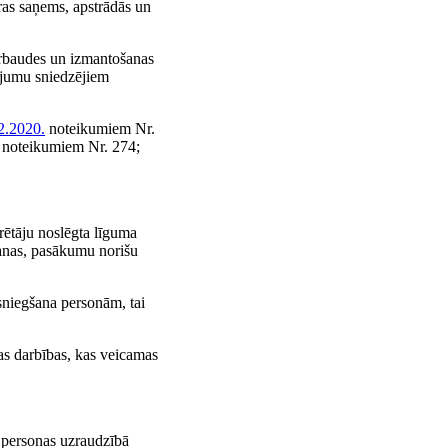
ras saņems, apstrādās un
pārbaudes un izmantošanas
pojumu sniedzējiem
2.2020.
noteikumiem Nr.
noteikumiem Nr. 274;
ērētāju noslēgta līguma
āšanas, pasākumu norišu
sniegšana personām, tai
kas darbības, kas veicamas
s personas uzraudzībā