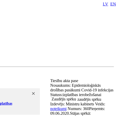
LV
EN
Tiesību akta pase
Nosaukums:
Epidemioloģiskās
drošības pasākumi Covid-19 infekcijas
Statuss:
izplatības ierobežošanai
Zaudējis spēku
zaudējis spēku
platības
Izdevējs:
Ministru kabinets
Veids:
noteikumi
Numurs:
360
Pieņemts:
09.06.2020.
Stājas spēkā: