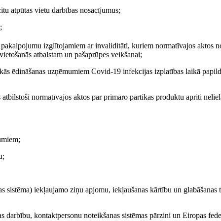
 citu atpūtas vietu darbības nosacījumus;
;
 pakalpojumu izglītojamiem ar invaliditāti, kuriem normatīvajos aktos not
ārvietošanās atbalstam un pašaprūpes veikšanai;
skās ēdināšanas uzņēmumiem Covid-19 infekcijas izplatības laikā papil
atbilstoši normatīvajos aktos par primāro pārtikas produktu apriti neli
jumiem;
u;
 sistēma) iekļaujamo ziņu apjomu, iekļaušanas kārtību un glabāšanas ter
s darbību, kontaktpersonu noteikšanas sistēmas pārzini un Eiropas fede