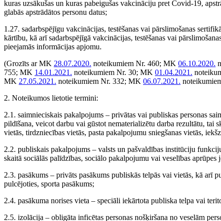
kuras uzsākušas un kuras pabeigušas vakcināciju pret Covid-19, apstrā
glabās apstrādātos personu datus;
1.27. sadarbspējīgu vakcinācijas, testēšanas vai pārslimošanas sertifi
kārtību, kā arī sadarbspējīgā vakcinācijas, testēšanas vai pārslimošan
pieejamās informācijas apjomu.
(Grozīts ar MK
28.07.2020.
noteikumiem Nr. 460; MK
06.10.2020.
n
755; MK
14.01.2021.
noteikumiem Nr. 30; MK
01.04.2021.
noteiku
MK
27.05.2021.
noteikumiem Nr. 332; MK
06.07.2021.
noteikumiem
2. Noteikumos lietotie termini:
2.1. saimnieciskais pakalpojums – privātas vai publiskas personas saimn
pildīšana, veicot darbu vai gūstot nematerializētu darba rezultātu, tai
vietās, tirdzniecības vietās, pasta pakalpojumu sniegšanas vietās, iek
2.2. publiskais pakalpojums – valsts un pašvaldības institūciju funk
skaitā sociālās palīdzības, sociālo pakalpojumu vai veselības aprūpes 
2.3. pasākums – privāts pasākums publiskās telpās vai vietās, kā arī pu
pulcējoties, sporta pasākums;
2.4. pasākuma norises vieta – speciāli iekārtota publiska telpa vai terito
2.5. izolācija – obligāta inficētas personas nošķiršana no veselām per