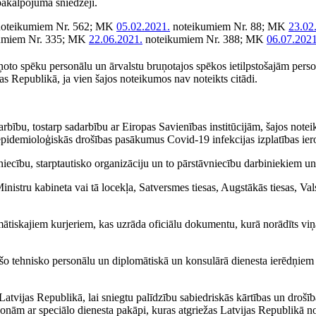
 pakalpojuma sniedzēji.
oteikumiem Nr. 562; MK
05.02.2021.
noteikumiem Nr. 88; MK
23.02
umiem Nr. 335; MK
22.06.2021.
noteikumiem Nr. 388; MK
06.07.2021
ņoto spēku personālu un ārvalstu bruņotajos spēkos ietilpstošajām per
jas Republikā, ja vien šajos noteikumos nav noteikts citādi.
darbību, tostarp sadarbību ar Eiropas Savienības institūcijām, šajos note
 epidemioloģiskās drošības pasākumus Covid-19 infekcijas izplatības ier
vniecību, starptautisko organizāciju un to pārstāvniecību darbiniekiem u
nistru kabineta vai tā locekļa, Satversmes tiesas, Augstākās tiesas, Val
ātiskajiem kurjeriem, kas uzrāda oficiālu dokumentu, kurā norādīts viņ
ošo tehnisko personālu un diplomātiskā un konsulārā dienesta ierēdņiem
o Latvijas Republikā, lai sniegtu palīdzību sabiedriskās kārtības un droš
rsonām ar speciālo dienesta pakāpi, kuras atgriežas Latvijas Republikā n