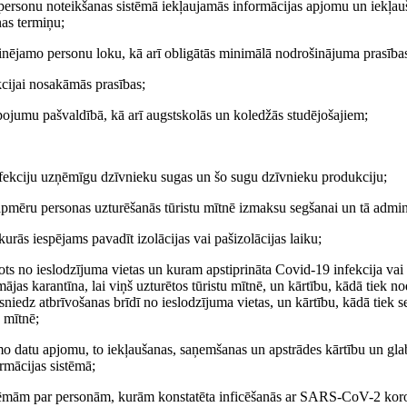
tpersonu noteikšanas sistēmā iekļaujamās informācijas apjomu un iekļau
nas termiņu;
inējamo personu loku, kā arī obligātās minimālā nodrošinājuma prasības
kcijai nosakāmās prasības;
lpojumu pašvaldībā, kā arī augstskolās un koledžās studējošajiem;
infekciju uzņēmīgu dzīvnieku sugas un šo sugu dzīvnieku produkciju;
 apmēru personas uzturēšanās tūristu mītnē izmaksu segšanai un tā admin
 kurās iespējams pavadīt izolācijas vai pašizolācijas laiku;
vots no ieslodzījuma vietas un kuram apstiprināta Covid-19 infekcija vai 
mājas karantīna, lai viņš uzturētos tūristu mītnē, un kārtību, kādā tiek n
sniedz atbrīvošanas brīdī no ieslodzījuma vietas, un kārtību, kādā tiek 
 mītnē;
amo datu apjomu, to iekļaušanas, saņemšanas un apstrādes kārtību un gla
ormācijas sistēmā;
sistēmām par personām, kurām konstatēta inficēšanās ar SARS-CoV-2 kor