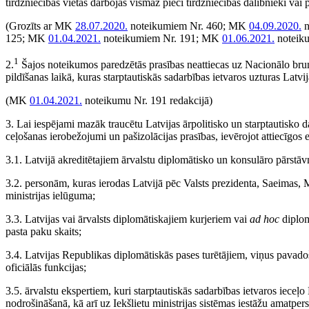
tirdzniecības vietās darbojas vismaz pieci tirdzniecības dalībnieki vai
(Grozīts ar MK
28.07.2020.
noteikumiem Nr. 460; MK
04.09.2020.
n
125; MK
01.04.2021.
noteikumiem Nr. 191; MK
01.06.2021.
noteik
1
2.
Šajos noteikumos paredzētās prasības neattiecas uz Nacionālo bru
pildīšanas laikā, kuras starptautiskās sadarbības ietvaros uzturas Latvi
(MK
01.04.2021.
noteikumu Nr. 191 redakcijā)
3. Lai iespējami mazāk traucētu Latvijas ārpolitisko un starptautisko 
ceļošanas ierobežojumi un pašizolācijas prasības, ievērojot attiecīgos
3.1. Latvijā akreditētajiem ārvalstu diplomātisko un konsulāro pārstā
3.2. personām, kuras ierodas Latvijā pēc Valsts prezidenta, Saeimas, Mi
ministrijas ielūguma;
3.3. Latvijas vai ārvalsts diplomātiskajiem kurjeriem vai
ad hoc
diplom
pasta paku skaits;
3.4. Latvijas Republikas diplomātiskās pases turētājiem, viņus pavad
oficiālās funkcijas;
3.5. ārvalstu ekspertiem, kuri starptautiskās sadarbības ietvaros ieceļ
nodrošināšanā, kā arī uz Iekšlietu ministrijas sistēmas iestāžu amatpe