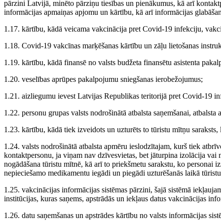
pārzini Latvijā, minēto pārziņu tiesības un pienākumus, kā arī kontak
informācijas apmaiņas apjomu un kārtību, kā arī informācijas glabāša
1.17. kārtību, kādā veicama vakcinācija pret Covid-19 infekciju, vakc
1.18. Covid-19 vakcīnas marķēšanas kārtību un zāļu lietošanas instru
1.19. kārtību, kādā finansē no valsts budžeta finansētu asistenta paka
1.20. veselības aprūpes pakalpojumu sniegšanas ierobežojumus;
1.21. aizliegumu ievest Latvijas Republikas teritorijā pret Covid-19 
1.22. personu grupas valsts nodrošinātā atbalsta saņemšanai, atbalsta
1.23. kārtību, kādā tiek izveidots un uzturēts to tūristu mītņu saraksts,
1.24. valsts nodrošinātā atbalsta apmēru ieslodzītajam, kurš tiek atbrī
kontaktpersonu, ja viņam nav dzīvesvietas, bet jāturpina izolācija vai 
nogādāšana tūristu mītnē, kā arī to priekšmetu sarakstu, ko personai iz
nepieciešamo medikamentu iegādi un piegādi uzturēšanās laikā tūristu
1.25. vakcinācijas informācijas sistēmas pārzini, šajā sistēmā iekļauj
institūcijas, kuras saņems, apstrādās un iekļaus datus vakcinācijas inf
1.26. datu saņemšanas un apstrādes kārtību no valsts informācijas 