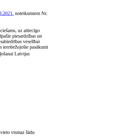
8.2021.
noteikumiem Nr.
ciešams, uz attiecīgo
 īpašie piesardzības un
 sabiedrības veselībai
un ierobežojošie pasākumi
ošanai Latvijas
zvieto vismaz šādu