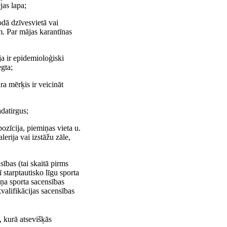
jas lapa;
odā dzīvesvietā vai
m. Par mājas karantīnas
ja ir epidemioloģiski
egta;
ra mērķis ir veicināt
adatirgus;
zīcija, piemiņas vieta u.
lerija vai izstāžu zāle,
sības (tai skaitā pirms
 starptautisko līgu sporta
eņa sporta sacensības
kvalifikācijas sacensības
, kurā atsevišķās