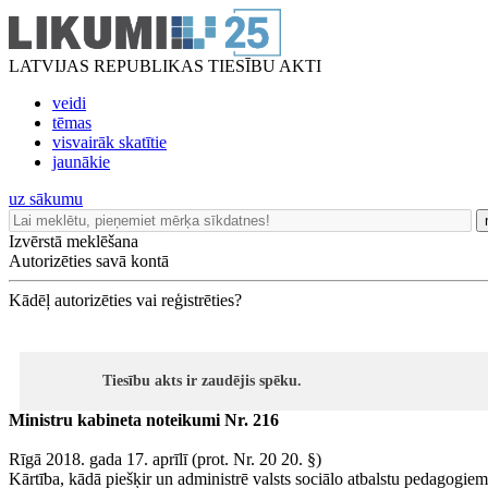
LATVIJAS REPUBLIKAS TIESĪBU AKTI
veidi
tēmas
visvairāk skatītie
jaunākie
uz sākumu
Izvērstā meklēšana
Autorizēties savā kontā
Kādēļ autorizēties vai reģistrēties?
Tiesību akts ir zaudējis spēku.
Ministru kabineta noteikumi Nr. 216
Rīgā 2018. gada 17. aprīlī (prot. Nr. 20 20. §)
Kārtība, kādā piešķir un administrē valsts sociālo atbalstu pedagogiem