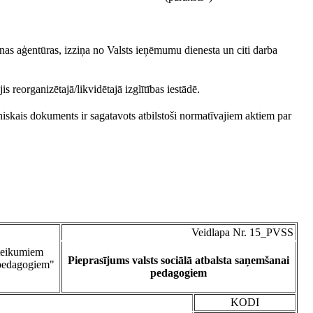
nas aģentūras, izziņa no Valsts ieņēmumu dienesta un citi darba
 reorganizētajā/likvidētajā izglītības iestādē.
iskais dokuments ir sagatavots atbilstoši normatīvajiem aktiem par
Veidlapa Nr. 15_PVSS
oteikumiem
Pieprasījums valsts sociālā atbalsta saņemšanai
u pedagogiem"
pedagogiem
KODI