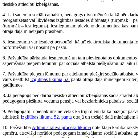
tiesisko attiecību izbeigšanas.
4. Lai saņemtu sociālo atbalstu, pedagogs divu mēnešu laikā pēc darba 
reorganizētās vai likvidētās izglītības iestādes dibinātājs (turpmāk – p
(turpmāk – iesniegums). Iesniegumam pievieno dokumentus, kas pama
otrajā daļā minētajām prasībām.
5. Iesniegumu var iesniegt personīgi, kā arī elektroniska dokumenta 
noformēšanu vai nosūtīt pa pastu.
6. Pašvaldība pārbauda iesniegumā un tam pievienotajos dokumentos i
saņemšanas pieņem lēmumu par sociālā atbalsta piešķiršanu uz laiku l
7. Pašvaldība pieņem lēmumu par atteikumu piešķirt sociālo atbalstu va
vairs neatbilst
Izglītības likuma
52.
panta otrajā daļā minētajiem kritēr
gadījumos.
8. Ja pedagogs pēc darba tiesisko attiecību izbeigšanas sācis strādāt 
pedagogam piešķirta vecuma pensija vai bezdarbnieka pabalsts, sociālā
9. Pedagogam ir pienākums ne vēlāk kā triju dienu laikā paziņot pašva
atbilstoši
Izglītības likuma
52. panta
otrajā un trešajā daļā minētajiem k
10. Pašvaldība
Administratīvā procesa likumā
noteiktajā kārtībā rakst
apmēru, atsevišķi norādot pedagogam izmaksājamo sociālā atbalsta a