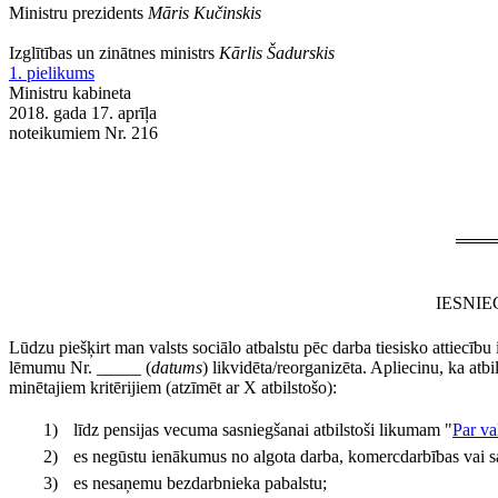
Ministru prezidents
Māris Kučinskis
Izglītības un zinātnes ministrs
Kārlis Šadurskis
1. pielikums
Ministru kabineta
2018. gada 17. aprīļa
noteikumiem Nr. 216
IESNI
Lūdzu piešķirt man valsts sociālo atbalstu pēc darba tiesisko attiec
lēmumu Nr. _____ (
datums
) likvidēta/reorganizēta. Apliecinu, ka atb
minētajiem kritērijiem (atzīmēt ar X atbilstošo):
1)
līdz pensijas vecuma sasniegšanai atbilstoši likumam "
Par va
2)
es negūstu ienākumus no algota darba, komercdarbības vai s
3)
es nesaņemu bezdarbnieka pabalstu;