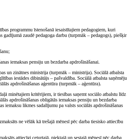
glītības programmu īstenošanā iesaistītajiem pedagogiem, kuri
cijas gadījumā zaudē pedagoga darbu (turpmāk – pedagogs), piešķir
kšanu;
āšanas iemaksas pensiju un bezdarba apdrošināšanai.
as un zinātnes ministrija (turpmāk – ministrija). Sociālā atbalsta
lītības iestādes dibinātājs – pašvaldība. Sociālā atbalsta saņēmēju
ciālās apdrošināšanas aģentūra (turpmāk – aģentūra).
daļā minētajiem kritērijiem, ir tiesības saņemt sociālo atbalstu līdz
iālās apdrošināšanas obligātās iemaksas pensiju un bezdarba
nas iemaksu likmes sadalījumu pa valsts sociālās apdrošināšanas
izmaksāts ne vēlāk kā trešajā mēnesī pēc darba tiesisko attiecību
maksāts attiecīgi ceturtajā, piektajā un sestajā mēnesī pēc darba