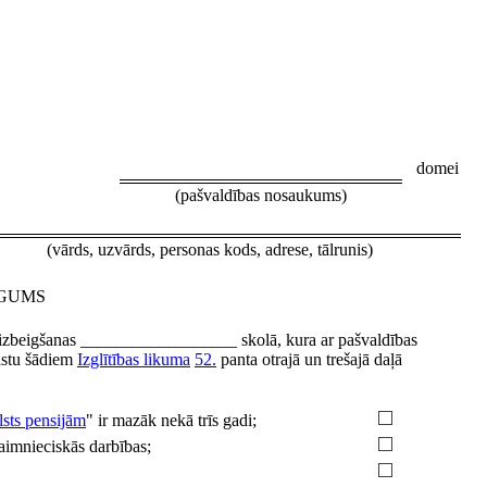
domei
(pašvaldības nosaukums)
(vārds, uzvārds, personas kods, adrese, tālrunis)
EGUMS
ību izbeigšanas __________________ skolā, kura ar pašvaldības
ilstu šādiem
Izglītības likuma
52.
panta otrajā un trešajā daļā
lsts pensijām
" ir mazāk nekā trīs gadi;
aimnieciskās darbības;