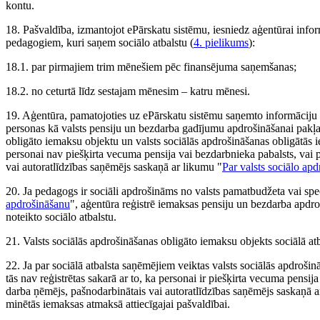
kontu.
18. Pašvaldība, izmantojot ePārskatu sistēmu, iesniedz aģentūrai info
pedagogiem, kuri saņem sociālo atbalstu (
4. pielikums
):
18.1. par pirmajiem trim mēnešiem pēc finansējuma saņemšanas;
18.2. no ceturtā līdz sestajam mēnesim – katru mēnesi.
19. Aģentūra, pamatojoties uz ePārskatu sistēmu saņemto informāciju p
personas kā valsts pensiju un bezdarba gadījumu apdrošināšanai pakļau
obligāto iemaksu objektu un valsts sociālās apdrošināšanas obligātās
personai nav piešķirta vecuma pensija vai bezdarbnieka pabalsts, vai 
vai autoratlīdzības saņēmējs saskaņā ar likumu "
Par valsts sociālo ap
20. Ja pedagogs ir sociāli apdrošināms no valsts pamatbudžeta vai sp
apdrošināšanu
", aģentūra reģistrē iemaksas pensiju un bezdarba apdr
noteikto sociālo atbalstu.
21. Valsts sociālās apdrošināšanas obligāto iemaksu objekts sociālā atb
22. Ja par sociālā atbalsta saņēmējiem veiktas valsts sociālās apdroši
tās nav reģistrētas sakarā ar to, ka personai ir piešķirta vecuma pensij
darba ņēmējs, pašnodarbinātais vai autoratlīdzības saņēmējs saskaņā a
minētās iemaksas atmaksā attiecīgajai pašvaldībai.