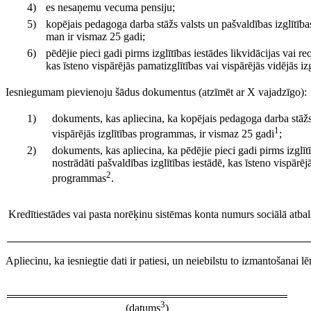
4)
es nesaņemu vecuma pensiju;
5)
kopējais pedagoga darba stāžs valsts un pašvaldības izglītība
man ir vismaz 25 gadi;
6)
pēdējie pieci gadi pirms izglītības iestādes likvidācijas vai re
kas īsteno vispārējās pamatizglītības vai vispārējās vidējās i
Iesniegumam pievienoju šādus dokumentus (atzīmēt ar X vajadzīgo):
1)
dokuments, kas apliecina, ka kopējais pedagoga darba stāžs v
1
vispārējās izglītības programmas, ir vismaz 25 gadi
;
2)
dokuments, kas apliecina, ka pēdējie pieci gadi pirms izglītī
nostrādāti pašvaldības izglītības iestādē, kas īsteno vispārēj
2
programmas
.
Kredītiestādes vai pasta norēķinu sistēmas konta numurs sociālā atba
Apliecinu, ka iesniegtie dati ir patiesi, un neiebilstu to izmantošanai
3
(datums
)