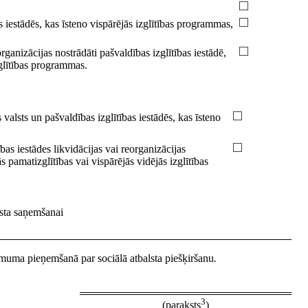
s iestādēs, kas īsteno vispārējās izglītības programmas,
organizācijas nostrādāti pašvaldības izglītības iestādē,
zglītības programmas.
alsts un pašvaldības izglītības iestādēs, kas īsteno
bas iestādes likvidācijas vai reorganizācijas
ās pamatizglītības vai vispārējās vidējās izglītības
lsta saņemšanai
 lēmuma pieņemšanā par sociālā atbalsta piešķiršanu
.
3
(paraksts
)