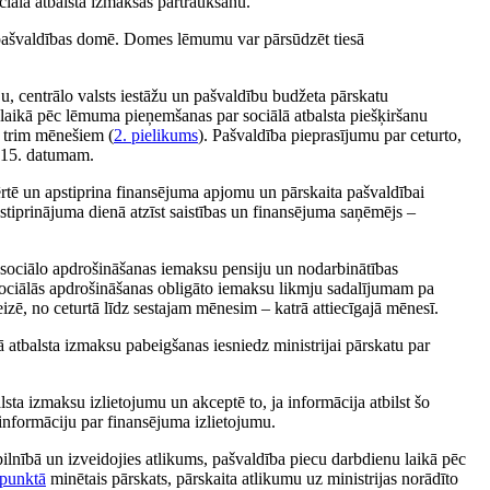
ciālā atbalsta izmaksas pārtraukšanu.
pašvaldības domē. Domes lēmumu var pārsūdzēt tiesā
ju, centrālo valsts iestāžu un pašvaldību budžeta pārskatu
 laikā pēc lēmuma pieņemšanas par sociālā atbalsta piešķiršanu
m trim mēnešiem (
2. pielikums
). Pašvaldība pieprasījumu par ceturto,
z 15. datumam.
rtē un apstiprina finansējuma apjomu un pārskaita pašvaldībai
stiprinājuma dienā atzīst saistības un finansējuma saņēmējs –
s sociālo apdrošināšanas iemaksu pensiju un nodarbinātības
 sociālās apdrošināšanas obligāto iemaksu likmju sadalījumam pa
zē, no ceturtā līdz sestajam mēnesim – katrā attiecīgajā mēnesī.
 atbalsta izmaksu pabeigšanas iesniedz ministrijai pārskatu par
lsta izmaksu izlietojumu un akceptē to, ja informācija atbilst šo
 informāciju par finansējuma izlietojumu.
pilnībā un izveidojies atlikums, pašvaldība piecu darbdienu laikā pēc
 punktā
minētais pārskats, pārskaita atlikumu uz ministrijas norādīto