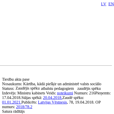
LV
EN
Tiesību akta pase
Nosaukums:
Kārtība, kādā piešķir un administrē valsts sociālo
Zaudējis spēku
Statuss:
atbalstu pedagogiem
zaudējis spēku
Izdevējs:
Ministru kabinets
Veids:
noteikumi
Numurs:
216
Pieņemts:
17.04.2018.
Stājas spēkā:
20.04.2018.
Zaudē spēku:
01.01.2021.
Publicēts:
Latvijas Vēstnesis
, 78, 19.04.2018.
OP
numurs:
2018/78.2
Satura rādītājs