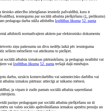
tiesisko attiecību izbeigšanas iesniedz pašvaldībā, kura ir
ašvaldība), iesniegumu par sociālā atbalsta piešķiršanu (
1.
pielikums)
to pedagoga darba stāža atbilstību
Izglītības likuma
52. panta
formā atbilstoši normatīvajiem aktiem par elektronisko dokumentu
etverto ziņu patiesumu un divu nedēļu laikā pēc iesnieguma
īdz sešiem mēnešiem vai atteikumu to piešķirt.
i sociālā atbalsta izmaksas pārtraukšanu, ja pedagogs neatbilst vai
ijiem vai
Izglītības likuma
52. panta
trešajā daļā minētajos
algotu darbu, uzsācis komercdarbību vai saimniecisko darbību vai
 atbalsta izmaksu pārtrauc attiecīgi ar nākamo mēnesi.
ldībai, ja viņam ir zudis pamats sociālā atbalsta saņemšanai
ritērijiem.
veidā paziņo pedagogam par sociālā atbalsta piešķiršanu un tā
pmēru un valsts sociālo apdrošināšanas iemaksu apmēru pensiju un