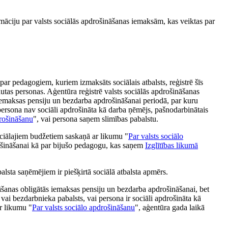
rmāciju par valsts sociālās apdrošināšanas iemaksām, kas veiktas par
ar pedagogiem, kuriem izmaksāts sociālais atbalsts, reģistrē šīs
tas personas. Aģentūra reģistrē valsts sociālās apdrošināšanas
 iemaksas pensiju un bezdarba apdrošināšanai periodā, par kuru
persona nav sociāli apdrošināta kā darba ņēmējs, pašnodarbinātais
drošināšanu
", vai persona saņem slimības pabalstu.
eciālajiem budžetiem saskaņā ar likumu "
Par valsts sociālo
ošināšanai kā par bijušo pedagogu, kas saņem
Izglītības likumā
alsta saņēmējiem ir piešķirtā sociālā atbalsta apmērs.
nāšanas obligātās iemaksas pensiju un bezdarba apdrošināšanai, bet
a vai bezdarbnieka pabalsts, vai persona ir sociāli apdrošināta kā
r likumu "
Par valsts sociālo apdrošināšanu
", aģentūra gada laikā