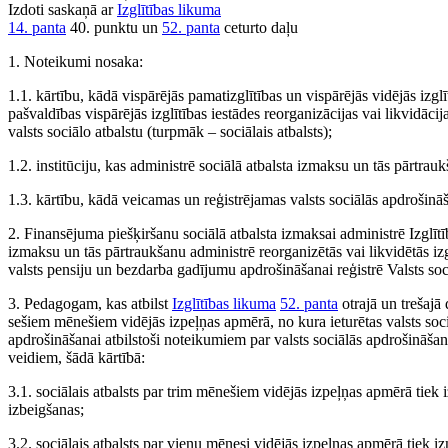
Izdoti saskaņā ar
Izglītības likuma
14. panta
40. punktu un
52. panta
ceturto daļu
1. Noteikumi nosaka:
1.1. kārtību, kādā vispārējās pamatizglītības un vispārējās vidējās iz
pašvaldības vispārējās izglītības iestādes reorganizācijas vai likvidā
valsts sociālo atbalstu (turpmāk – sociālais atbalsts);
1.2. institūciju, kas administrē sociālā atbalsta izmaksu un tās pārtrau
1.3. kārtību, kādā veicamas un reģistrējamas valsts sociālās apdrošin
2. Finansējuma piešķiršanu sociālā atbalsta izmaksai administrē Izglītīb
izmaksu un tās pārtraukšanu administrē reorganizētās vai likvidētās izg
valsts pensiju un bezdarba gadījumu apdrošināšanai reģistrē Valsts so
3. Pedagogam, kas atbilst
Izglītības likuma
52. panta
otrajā un trešajā 
sešiem mēnešiem vidējās izpeļņas apmērā, no kura ieturētas valsts soc
apdrošināšanai atbilstoši noteikumiem par valsts sociālās apdrošināša
veidiem, šādā kārtībā:
3.1. sociālais atbalsts par trim mēnešiem vidējās izpeļņas apmērā tiek 
izbeigšanas;
3.2. sociālais atbalsts par vienu mēnesi vidējās izpeļņas apmērā tiek iz