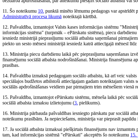
bezdarba apdrošināšanai, par atteikumu piešķirt sociālo atbalstu vai so
11. Šo noteikumu
10.
punktā minēto lēmumu pedagogs var apstrīdēt 
Administratīvā procesa likumā
noteiktajā kārtībā.
12. Pašvaldība, izmantojot Valsts kases informācijas sistēmu "Ministri
informācijas sistēma" (turpmāk – ePārskatu sistēma), piecu darbdienu
iesniedz ministrijā pieprasījumu sociālā atbalsta saņemšanai pirmajie
piekto un sesto mēnesi ministrijā iesniedz katrā attiecīgajā mēnesī līd
13. Ministrija piecu darbdienu laikā pēc pieprasījuma saņemšanas izvē
finansējumu sociālā atbalsta nodrošināšanai. Ministrija finansējuma ap
prasības.
14. Pašvaldība izmaksā pedagogam sociālo atbalstu, kā arī veic valst
speciālajos budžetos atbilstoši attiecīgajam gadam noteiktajam valsts
sociālās apdrošināšanas veidiem par pirmajiem trim mēnešiem vienā rei
15. Pašvaldība, izmantojot ePārskatu sistēmu, mēneša laikā pēc sociālā
sociālā atbalsta izmaksu izlietojumu (
3.
pielikums).
16. Ministrija pārbauda pašvaldības iesniegto pārskatu par sociālā atba
noteikumu prasībām. Ja nepieciešams, ministrija var pieprasīt papildu
17. Ja sociālā atbalsta izmaksai piešķirtais finansējums nav izmantots 
tam, kad informācijas sistēmā "ePārskati" akceptēts šo noteikumu
15.