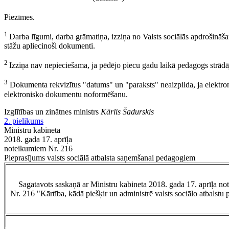
Piezīmes.
1
Darba līgumi, darba grāmatiņa, izziņa no Valsts sociālās apdrošināša
stāžu apliecinoši dokumenti.
2
Izziņa nav nepieciešama, ja pēdējo piecu gadu laikā pedagogs strādājis
3
Dokumenta rekvizītus "datums" un "paraksts" neaizpilda, ja elektron
elektronisko dokumentu noformēšanu.
Izglītības un zinātnes ministrs
Kārlis Šadurskis
2. pielikums
Ministru kabineta
2018. gada 17. aprīļa
noteikumiem Nr. 216
Pieprasījums valsts sociālā atbalsta saņemšanai pedagogiem
Sagatavots saskaņā ar Ministru kabineta 2018. gada 17. aprīļa n
Nr. 216 "Kārtība, kādā piešķir un administrē valsts sociālo atbalst