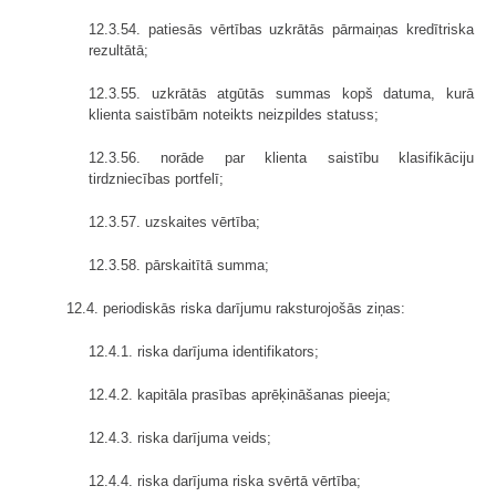
12.3.54. patiesās vērtības uzkrātās pārmaiņas kredītriska
rezultātā;
12.3.55. uzkrātās atgūtās summas kopš datuma, kurā
klienta saistībām noteikts neizpildes statuss;
12.3.56. norāde par klienta saistību klasifikāciju
tirdzniecības portfelī;
12.3.57. uzskaites vērtība;
12.3.58. pārskaitītā summa;
12.4. periodiskās riska darījumu raksturojošās ziņas:
12.4.1. riska darījuma identifikators;
12.4.2. kapitāla prasības aprēķināšanas pieeja;
12.4.3. riska darījuma veids;
12.4.4. riska darījuma riska svērtā vērtība;