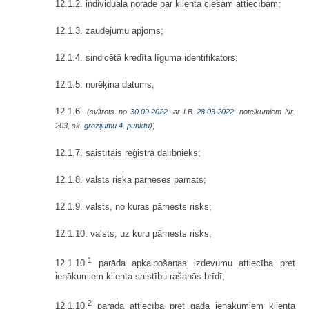
12.1.2. individuāla norāde par klienta ciešām attiecībām;
12.1.3. zaudējumu apjoms;
12.1.4. sindicētā kredīta līguma identifikators;
12.1.5. norēķina datums;
12.1.6.
(svītrots no
30.09.2022.
ar LB
28.03.2022.
noteikumiem Nr.
;
203, sk.
grozījumu 4. punktu
)
12.1.7. saistītais reģistra dalībnieks;
12.1.8. valsts riska pārneses pamats;
12.1.9. valsts, no kuras pārnests risks;
12.1.10. valsts, uz kuru pārnests risks;
1
12.1.10.
parāda apkalpošanas izdevumu attiecība pret
ienākumiem klienta saistību rašanās brīdī;
2
12.1.10.
parāda attiecība pret gada ienākumiem klienta