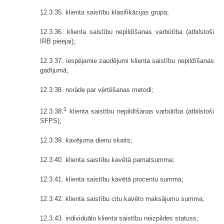
12.3.35. klienta saistību klasifikācijas grupa;
12.3.36. klienta saistību nepildīšanas varbūtība (atbilstoši
IRB pieejai);
12.3.37. iespējamie zaudējumi klienta saistību nepildīšanas
gadījumā;
12.3.38. norāde par vērtēšanas metodi;
1
12.3.38.
klienta saistību nepildīšanas varbūtība (atbilstoši
SFPS);
12.3.39. kavējuma dienu skaits;
12.3.40. klienta saistību kavētā pamatsumma;
12.3.41. klienta saistību kavētā procentu summa;
12.3.42. klienta saistību citu kavēto maksājumu summa;
12.3.43. individuālo klienta saistību neizpildes statuss;