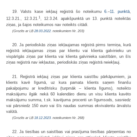
19. Valsts kase iekļauj reģistrā šo noteikumu
6.
–
11. punktā
,
1
12.3.21., 12.3.21.
, 12.3.24. apakšpunktā un 13. punktā noteiktās
ziņas, ja šajos noteikumos nav noteikts citādi.
(Grozīts ar LB
28.03.2022.
noteikumiem Nr. 203)
20. Ja periodiskās ziņas iekļaujamas reģistrā pirms termiņa, kurā
reģistrā iekļaujamas ziņas par klientu vai klienta galvinieku un
vispārīgās ziņas par klienta vai klienta galvinieka saistībām, un šīs
ziņas reģistrā nav iekļautas, periodiskās ziņas reģistrā neiekļauj.
21. Reģistrā iekļauj ziņas par klienta saistību pārkāpumiem, ja
klients kavē līgumā, uz kura pamata klients saņem finanšu
pakalpojumu ar kredītrisku (turpmāk – klienta līgums), noteikto
maksājumu ilgāk nekā 60 kalendāro dienu un visu klienta kavēto
maksājumu summa, t.sk. kavējuma procenti un līgumsods, sasniedz
vai pārsniedz 150
euro
vai šīs naudas summas ekvivalentu ārvalstu
valūtā.
(Grozīts ar LB
18.12.2023.
noteikumiem Nr. 268)
22. Ja tiesības un saistības vai prasījuma tiesības pārņemtas no