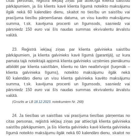
citas personas, reģistrā iekļauj ziņas par attiecīgā klienta saistību
pārkāpumiem, ja šis klients kavē klienta līgumā noteikto maksājumu
ilgāk nekā 60 kalendāro dienu, skaitot no tiesību un saistību vai
prasījuma tiesību pārņemšanas datuma, un visu kavēto maksājumu
summa, t.sk. kavējuma procenti un līgumsods, sasniedz vai
pārsniedz 150
euro
vai šīs naudas summas ekvivalentu ārvalstu
valūtā.
23. Reģistrā iekļauj ziņas par klienta galvinieka saistību
pārkāpumiem, ja klienta galvinieks kavē līgumā (garantijā), uz kura
pamata tajā noteiktajā apjomā klienta galvinieks uzņēmies pienākumu
atbildēt par klienta saistībām, klientu no tām neatbrīvojot (turpmāk –
klienta galvinieka līgums), noteikto maksājumu ilgāk nekā
60 kalendāro dienu un visu klienta galvinieka kavēto maksājumu
summa, t.sk. kavējuma procenti un līgumsods, sasniedz vai
pārsniedz 150
euro
vai šīs naudas summas ekvivalentu ārvalstu
valūtā.
(Grozīts ar LB
18.12.2023.
noteikumiem Nr. 268)
24. Ja tiesības un saistības vai prasījuma tiesības pārņemtas no
citas personas, reģistrā iekļauj ziņas par attiecīgā klienta galvinieka
saistību pārkāpumiem, ja šis klienta galvinieks kavē klienta galvinieka
līgumā noteikto maksājumu ilgāk nekā 60 kalendāro dienu, skaitot no