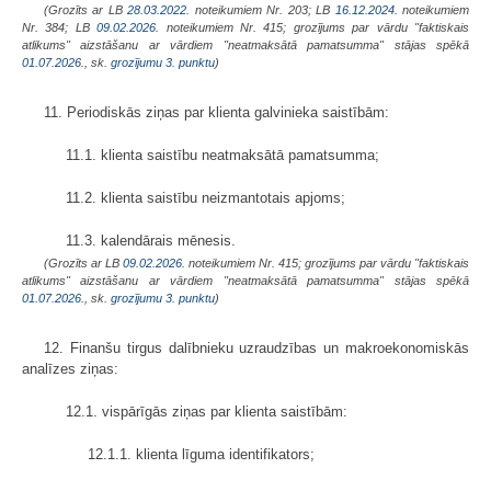
(Grozīts ar LB
28.03.2022.
noteikumiem Nr. 203; LB
16.12.2024.
noteikumiem
Nr. 384; LB
09.02.2026.
noteikumiem Nr. 415; grozījums par vārdu "faktiskais
atlikums" aizstāšanu ar vārdiem "neatmaksātā pamatsumma" stājas spēkā
01.07.2026.
, sk.
grozījumu 3. punktu
)
11. Periodiskās ziņas par klienta galvinieka saistībām:
11.1. klienta saistību neatmaksātā pamatsumma;
11.2. klienta saistību neizmantotais apjoms;
11.3. kalendārais mēnesis.
(Grozīts ar LB
09.02.2026.
noteikumiem Nr. 415; grozījums par vārdu "faktiskais
atlikums" aizstāšanu ar vārdiem "neatmaksātā pamatsumma" stājas spēkā
01.07.2026.
, sk.
grozījumu 3. punktu
)
12. Finanšu tirgus dalībnieku uzraudzības un makroekonomiskās
analīzes ziņas:
12.1. vispārīgās ziņas par klienta saistībām:
12.1.1. klienta līguma identifikators;