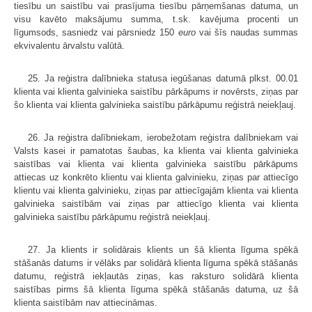
tiesību un saistību vai prasījuma tiesību pārņemšanas datuma, un
visu kavēto maksājumu summa, t.sk. kavējuma procenti un
līgumsods, sasniedz vai pārsniedz 150
euro
vai šīs naudas summas
ekvivalentu ārvalstu valūtā.
25. Ja reģistra dalībnieka statusa iegūšanas datumā plkst. 00.01
klienta vai klienta galvinieka saistību pārkāpums ir novērsts, ziņas par
šo klienta vai klienta galvinieka saistību pārkāpumu reģistrā neiekļauj.
26. Ja reģistra dalībniekam, ierobežotam reģistra dalībniekam vai
Valsts kasei ir pamatotas šaubas, ka klienta vai klienta galvinieka
saistības vai klienta vai klienta galvinieka saistību pārkāpums
attiecas uz konkrēto klientu vai klienta galvinieku, ziņas par attiecīgo
klientu vai klienta galvinieku, ziņas par attiecīgajām klienta vai klienta
galvinieka saistībām vai ziņas par attiecīgo klienta vai klienta
galvinieka saistību pārkāpumu reģistrā neiekļauj.
27. Ja klients ir solidārais klients un šā klienta līguma spēkā
stāšanās datums ir vēlāks par solidārā klienta līguma spēkā stāšanās
datumu, reģistrā iekļautās ziņas, kas raksturo solidārā klienta
saistības pirms šā klienta līguma spēkā stāšanās datuma, uz šā
klienta saistībām nav attiecināmas.