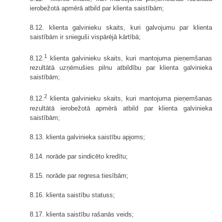
ierobežotā apmērā atbild par klienta saistībām;
8.12. klienta galvinieku skaits, kuri galvojumu par klienta
saistībām ir snieguši vispārējā kārtībā;
1
8.12.
klienta galvinieku skaits, kuri mantojuma pieņemšanas
rezultātā uzņēmušies pilnu atbildību par klienta galvinieka
saistībām;
2
8.12.
klienta galvinieku skaits, kuri mantojuma pieņemšanas
rezultātā ierobežotā apmērā atbild par klienta galvinieka
saistībām;
8.13. klienta galvinieka saistību apjoms;
8.14. norāde par sindicēto kredītu;
8.15. norāde par regresa tiesībām;
8.16. klienta saistību statuss;
8.17. klienta saistību rašanās veids;