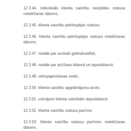
12.3.44. individuālo klienta saistību neizpildes statusa
noteikšanas datums;
12.3.45. klienta saistību pelnītspējas statuss;
12.3.46. klienta saistību pelnītspējas statusa noteikšanas
datums;
12.3.47. norāde par uzskaiti grāmatvedībā;
12.3.48. norāde par atzīšanu bilancē un ārpusbilancē;
12.3.49. vērtspapīrošanas veids;
12.3.50. klienta saistību apgrūtinājuma avots;
12.3.51. uzkrājumi klienta saistībām ārpusbilancē;
12.3.52. klienta saistību statusa pazīme;
12.3.53. klienta saistību statusa pazīmes noteikšanas
datums;