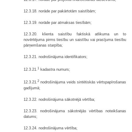
12.3.18. norāde par pakārtotām saistībām;
12.3.19. norāde par atmaksas tiesībām;
12.3.20. klienta saistību faktiskā atlikuma un to
novērtējuma pirms tiesību un saistību vai prasījuma tiesību
pārņemšanas starpība;
12.3.21. nodrošinājuma identifikators;
1
12.3.21.
kadastra numurs;
2
12.3.21.
nodrošinājuma veids sintētiskās vērtspapīrošanas
gadījumā;
12.3.22. nodrošinājuma sākotnējā vērtība;
12.3.23. nodrošinājuma sākotnējās vērtības noteikšanas
datums;
12.3.24. nodrošinājuma vērtība;