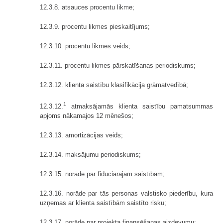
12.3.8. atsauces procentu likme;
12.3.9. procentu likmes pieskaitījums;
12.3.10. procentu likmes veids;
12.3.11. procentu likmes pārskatīšanas periodiskums;
12.3.12. klienta saistību klasifikācija grāmatvedībā;
1
12.3.12.
atmaksājamās klienta saistību pamatsummas
apjoms nākamajos 12 mēnešos;
12.3.13. amortizācijas veids;
12.3.14. maksājumu periodiskums;
12.3.15. norāde par fiduciārajām saistībām;
12.3.16. norāde par tās personas valstisko piederību, kura
uzņemas ar klienta saistībām saistīto risku;
12.3.17. norāde par projekta finansēšanas aizdevumu;