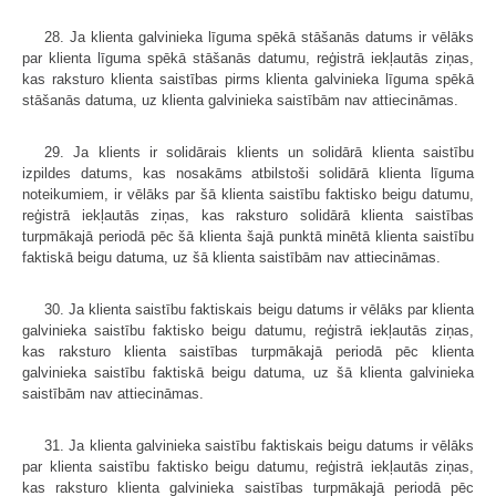
28. Ja klienta galvinieka līguma spēkā stāšanās datums ir vēlāks
par klienta līguma spēkā stāšanās datumu, reģistrā iekļautās ziņas,
kas raksturo klienta saistības pirms klienta galvinieka līguma spēkā
stāšanās datuma, uz klienta galvinieka saistībām nav attiecināmas.
29. Ja klients ir solidārais klients un solidārā klienta saistību
izpildes datums, kas nosakāms atbilstoši solidārā klienta līguma
noteikumiem, ir vēlāks par šā klienta saistību faktisko beigu datumu,
reģistrā iekļautās ziņas, kas raksturo solidārā klienta saistības
turpmākajā periodā pēc šā klienta šajā punktā minētā klienta saistību
faktiskā beigu datuma, uz šā klienta saistībām nav attiecināmas.
30. Ja klienta saistību faktiskais beigu datums ir vēlāks par klienta
galvinieka saistību faktisko beigu datumu, reģistrā iekļautās ziņas,
kas raksturo klienta saistības turpmākajā periodā pēc klienta
galvinieka saistību faktiskā beigu datuma, uz šā klienta galvinieka
saistībām nav attiecināmas.
31. Ja klienta galvinieka saistību faktiskais beigu datums ir vēlāks
par klienta saistību faktisko beigu datumu, reģistrā iekļautās ziņas,
kas raksturo klienta galvinieka saistības turpmākajā periodā pēc