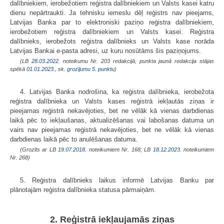
dalībniekiem, ierobežotiem reģistra dalībniekiem un Valsts kasei katru
dienu nepārtraukti. Ja tehnisku iemeslu dēļ reģistrs nav pieejams,
Latvijas Banka par to elektroniski paziņo reģistra dalībniekiem,
ierobežotiem reģistra dalībniekiem un Valsts kasei. Reģistra
dalībnieks, ierobežots reģistra dalībnieks un Valsts kase norāda
Latvijas Bankai e-pasta adresi, uz kuru nosūtāms šis paziņojums.
(LB
28.03.2022.
noteikumu Nr. 203 redakcijā; punkta jaunā redakcija stājas
spēkā
01.01.2023.
, sk.
grozījumu 5. punktu
)
4. Latvijas Banka nodrošina, ka reģistra dalībnieka, ierobežota
reģistra dalībnieka un Valsts kases reģistrā iekļautās ziņas ir
pieejamas reģistrā nekavējoties, bet ne vēlāk kā vienas darbdienas
laikā pēc to iekļaušanas, aktualizēšanas vai labošanas datuma un
vairs nav pieejamas reģistrā nekavējoties, bet ne vēlāk kā vienas
darbdienas laikā pēc to anulēšanas datuma.
(Grozīts ar LB
19.07.2018.
noteikumiem Nr. 168; LB
18.12.2023.
noteikumiem
Nr. 268)
5. Reģistra dalībnieks laikus informē Latvijas Banku par
plānotajām reģistra dalībnieka statusa pārmaiņām.
2. Reģistrā iekļaujamās ziņas