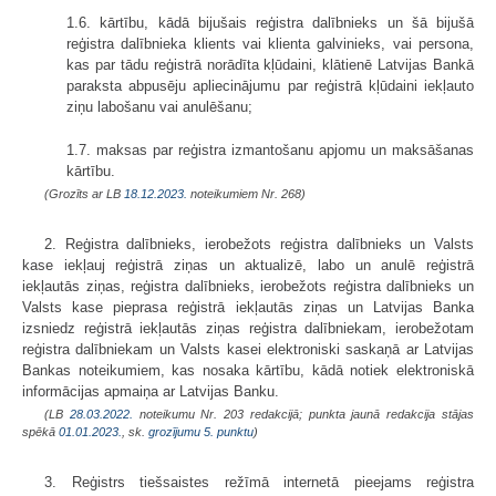
1.6. kārtību, kādā bijušais reģistra dalībnieks un šā bijušā
reģistra dalībnieka klients vai klienta galvinieks, vai persona,
kas par tādu reģistrā norādīta kļūdaini, klātienē Latvijas Bankā
paraksta abpusēju apliecinājumu par reģistrā kļūdaini iekļauto
ziņu labošanu vai anulēšanu;
1.7. maksas par reģistra izmantošanu apjomu un maksāšanas
kārtību.
(Grozīts ar LB
18.12.2023.
noteikumiem Nr. 268)
2. Reģistra dalībnieks, ierobežots reģistra dalībnieks un Valsts
kase iekļauj reģistrā ziņas un aktualizē, labo un anulē reģistrā
iekļautās ziņas, reģistra dalībnieks, ierobežots reģistra dalībnieks un
Valsts kase pieprasa reģistrā iekļautās ziņas un Latvijas Banka
izsniedz reģistrā iekļautās ziņas reģistra dalībniekam, ierobežotam
reģistra dalībniekam un Valsts kasei elektroniski saskaņā ar Latvijas
Bankas noteikumiem, kas nosaka kārtību, kādā notiek elektroniskā
informācijas apmaiņa ar Latvijas Banku.
(LB
28.03.2022.
noteikumu Nr. 203 redakcijā; punkta jaunā redakcija stājas
spēkā
01.01.2023.
, sk.
grozījumu 5. punktu
)
3. Reģistrs tiešsaistes režīmā internetā pieejams reģistra