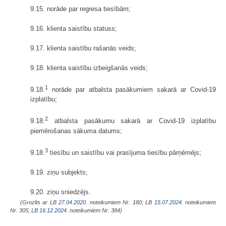
9.15. norāde par regresa tiesībām;
9.16. klienta saistību statuss;
9.17. klienta saistību rašanās veids;
9.18. klienta saistību izbeigšanās veids;
1
9.18.
norāde par atbalsta pasākumiem sakarā ar Covid-19
izplatību;
2
9.18.
atbalsta pasākumu sakarā ar Covid-19 izplatību
piemērošanas sākuma datums;
3
9.18.
tiesību un saistību vai prasījuma tiesību pārņēmējs;
9.19. ziņu subjekts;
9.20. ziņu sniedzējs.
(Grozīts ar LB
27.04.2020.
noteikumiem Nr. 180; LB
15.07.2024.
noteikumiem
Nr. 305; LB
16.12.2024.
noteikumiem Nr. 384)