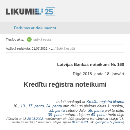
Darbības ar dokumentu
Tiesību akts:
spēkā esošs
Attēlotā redakcija: 01.07.2026. - ... /
Spēkā esošā
Latvijas Bankas noteikumi Nr. 160
Rīgā 2018. gada 18. janvārī
Kredītu reģistra noteikumi
Izdoti saskaņā ar
Kredītu reģistra likuma
10.,
13.
,
17. pantu
,
24. panta
otro daļu un piektās daļas 1. punktu,
31. panta
ceturto daļu,
38. panta
piekto daļu,
39. panta
ceturto daļu un
40. panta
trešo daļu
(Grozīts ar LB
28.03.2022.
noteikumiem Nr. 203; grozījums par vārdu un skaitļu "18.
panta trešo daļu," svītrošanu stājas spēkā
01.01.2023.
, sk.
grozījumu 5. punktu
)