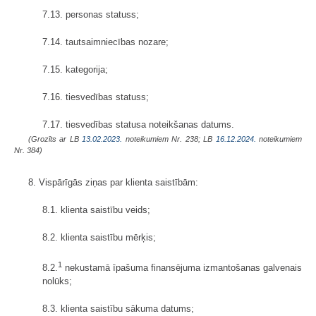
7.13. personas statuss;
7.14. tautsaimniecības nozare;
7.15. kategorija;
7.16. tiesvedības statuss;
7.17. tiesvedības statusa noteikšanas datums.
(Grozīts ar LB
13.02.2023.
noteikumiem Nr. 238; LB
16.12.2024.
noteikumiem
Nr. 384)
8. Vispārīgās ziņas par klienta saistībām:
8.1. klienta saistību veids;
8.2. klienta saistību mērķis;
1
8.2.
nekustamā īpašuma finansējuma izmantošanas galvenais
nolūks;
8.3. klienta saistību sākuma datums;