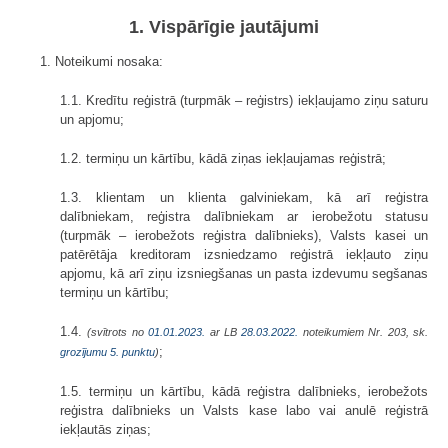
1. Vispārīgie jautājumi
1. Noteikumi nosaka:
1.1. Kredītu reģistrā (turpmāk – reģistrs) iekļaujamo ziņu saturu
un apjomu;
1.2. termiņu un kārtību, kādā ziņas iekļaujamas reģistrā;
1.3. klientam un klienta galviniekam, kā arī reģistra
dalībniekam, reģistra dalībniekam ar ierobežotu statusu
(turpmāk – ierobežots reģistra dalībnieks), Valsts kasei un
patērētāja kreditoram izsniedzamo reģistrā iekļauto ziņu
apjomu, kā arī ziņu izsniegšanas un pasta izdevumu segšanas
termiņu un kārtību;
1.4.
(svītrots no
01.01.2023.
ar LB
28.03.2022.
noteikumiem Nr. 203, sk.
;
grozījumu 5. punktu
)
1.5. termiņu un kārtību, kādā reģistra dalībnieks, ierobežots
reģistra dalībnieks un Valsts kase labo vai anulē reģistrā
iekļautās ziņas;