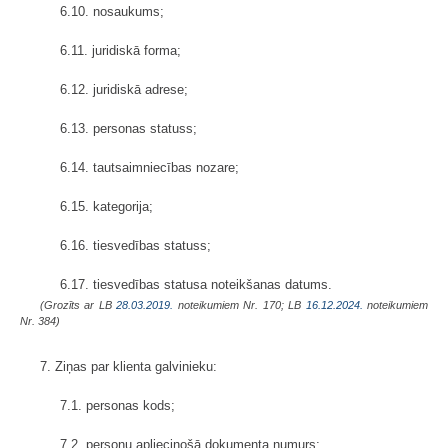
6.10. nosaukums;
6.11. juridiskā forma;
6.12. juridiskā adrese;
6.13. personas statuss;
6.14. tautsaimniecības nozare;
6.15. kategorija;
6.16. tiesvedības statuss;
6.17. tiesvedības statusa noteikšanas datums.
(Grozīts ar LB
28.03.2019.
noteikumiem Nr. 170; LB
16.12.2024.
noteikumiem
Nr. 384)
7. Ziņas par klienta galvinieku:
7.1. personas kods;
7.2. personu apliecinošā dokumenta numurs;