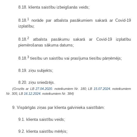
8.18. klienta saistību izbeigšanās veids;
1
8.18.
norāde par atbalsta pasākumiem sakarā ar Covid-19
izplatību;
2
8.18.
atbalsta pasākumu sakarā ar Covid-19 izplatību
piemērošanas sākuma datums;
3
8.18.
tiesību un saistību vai prasījuma tiesību pārņēmējs;
8.19. ziņu subjekts;
8.20. ziņu sniedzējs.
(Grozīts ar LB
27.04.2020.
noteikumiem Nr. 180; LB
15.07.2024.
noteikumiem
Nr. 305; LB
16.12.2024.
noteikumiem Nr. 384)
9. Vispārīgās ziņas par klienta galvinieka saistībām:
9.1. klienta saistību veids;
9.2. klienta saistību mērķis;