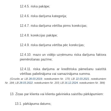
12.4.5. riska pakāpe;
12.4.6. riska darījuma kategorija;
12.4.7. riska darījuma vērtība pirms korekcijas;
12.4.8. korekcijas pakāpe;
12.4.9. riska darījuma vērtība pēc korekcijas;
12.4.10. mazo un vidējo uzņēmumu riska darījuma faktora
piemērošanas pazīme;
12.4.11. riska darījuma ar kredītriska pārnešanu saistītā
vērtības palielinājuma vai samazinājuma summa.
(Grozīts ar LB
28.03.2019.
noteikumiem Nr. 170; LB
22.03.2021.
noteikumiem
Nr. 184;
LB
28.03.2022.
noteikumiem Nr. 203;
LB
16.12.2024.
noteikumiem Nr. 384)
13. Ziņas par klienta vai klienta galvinieka saistību pārkāpumiem:
13.1. pārkāpuma datums;