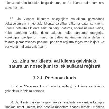
klienta saistību faktiskā beigu datuma, uz šā klienta saistībām nav
attiecināmas.
32. Ja vienam klientam sniegtajiem vairākiem galvošanas
pakalpojumiem ir vienāds klienta saistību sākuma datums, klienta
līgumā noteiktais klienta saistību beigu datums, nodrošinājuma veids,
riska darījuma veids, riska pakāpe, riska darījuma kategorija,
korekcijas pakāpe un mazo un vidējo uzņēmumu riska darījuma
faktora piemērošanas pazīme, par tiem reģistrā ziņas var iekļaut kā
par vienām klienta saistībām.
3.2. Ziņu par klientu vai klienta galvinieku
saturs un nosacījumi to iekļaušanai reģistrā
3.2.1. Personas kods
33. Ziņu "Personas kods" reģistrā iekļauj, ja klients vai klienta
galvinieks ir fiziskā persona.
34. Ja klients vai klienta galvinieks ir rezidents saskaņā ar Latvijas
Bankas noteikumiem, kas nosaka monetāro finanšu iestāžu mēneša