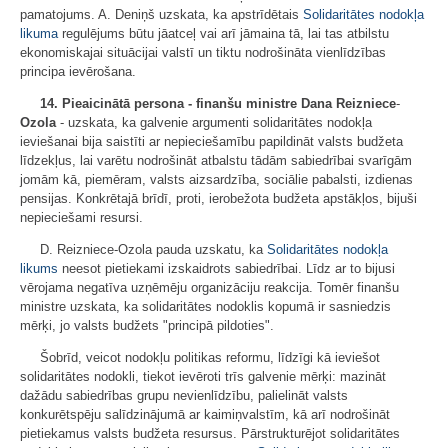
pamatojums. A. Deniņš uzskata, ka apstrīdētais
Solidaritātes nodokļa
likuma
regulējums būtu jāatceļ vai arī jāmaina tā, lai tas atbilstu
ekonomiskajai situācijai valstī un tiktu nodrošināta vienlīdzības
principa ievērošana.
14.
Pieaicinātā persona
- finanšu ministre
Dana Reizniece
-
Ozola
- uzskata, ka galvenie argumenti solidaritātes nodokļa
ieviešanai bija saistīti ar nepieciešamību papildināt valsts budžeta
līdzekļus, lai varētu nodrošināt atbalstu tādām sabiedrībai svarīgām
jomām kā, piemēram, valsts aizsardzība, sociālie pabalsti, izdienas
pensijas. Konkrētajā brīdī, proti, ierobežota budžeta apstākļos, bijuši
nepieciešami resursi.
D. Reizniece-Ozola pauda uzskatu, ka
Solidaritātes nodokļa
likums
neesot pietiekami izskaidrots sabiedrībai. Līdz ar to bijusi
vērojama negatīva uzņēmēju organizāciju reakcija. Tomēr finanšu
ministre uzskata, ka solidaritātes nodoklis kopumā ir sasniedzis
mērķi, jo valsts budžets "principā pildoties".
Šobrīd, veicot nodokļu politikas reformu, līdzīgi kā ieviešot
solidaritātes nodokli, tiekot ievēroti trīs galvenie mērķi: mazināt
dažādu sabiedrības grupu nevienlīdzību, palielināt valsts
konkurētspēju salīdzinājumā ar kaimiņvalstīm, kā arī nodrošināt
pietiekamus valsts budžeta resursus. Pārstrukturējot solidaritātes