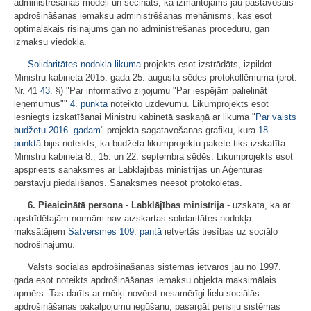
administrēšanas modeļi un secināts, ka izmantojams jau pastāvošais
apdrošināšanas iemaksu administrēšanas mehānisms, kas esot
optimālākais risinājums gan no administrēšanas procedūru, gan
izmaksu viedokļa.
Solidaritātes nodokļa likuma
projekts esot izstrādāts, izpildot
Ministru kabineta 2015. gada 25. augusta sēdes protokollēmuma (prot.
Nr. 41
43.
§) "Par informatīvo ziņojumu "Par iespējām palielināt
ieņēmumus""
4. punktā
noteikto uzdevumu. Likumprojekts esot
iesniegts izskatīšanai Ministru kabinetā saskaņā ar likuma "
Par valsts
budžetu 2016. gadam
" projekta sagatavošanas grafiku, kura
18.
punktā
bijis noteikts, ka budžeta likumprojektu pakete tiks izskatīta
Ministru kabineta 8., 15. un 22. septembra sēdēs. Likumprojekts esot
apspriests sanāksmēs ar Labklājības ministrijas un Aģentūras
pārstāvju piedalīšanos. Sanāksmes neesot protokolētas.
6. Pieaicinātā persona
-
Labklājības ministrija
- uzskata, ka ar
apstrīdētajām normām nav aizskartas solidaritātes nodokļa
maksātājiem
Satversmes
109. pantā
ietvertās tiesības uz sociālo
nodrošinājumu.
Valsts sociālās apdrošināšanas sistēmas ietvaros jau no 1997.
gada esot noteikts apdrošināšanas iemaksu objekta maksimālais
apmērs. Tas darīts ar mērķi novērst nesamērīgi lielu sociālās
apdrošināšanas pakalpojumu iegūšanu, pasargāt pensiju sistēmas