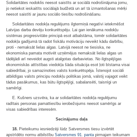
Solidaritātes nodoklis neesot saistīts ar sociālā nodrošinājuma jomu,
jo netiekot ieskaitīts sociālajā budžetā un arī tā izmantošanas mērķi
neesot saistīti ar jaunu sociālo tiesību nodrošināšanu.
Solidaritātes nodokļa regulējums ilgtermiņā negatīvi ietekmēšot
Latvijas darba devēju konkurētspēju. Lai gan ienākuma nodokļu
sistēmas progresivitāte principā esot atbalstāma, tomēr solidaritātes
nodokļa gadījumā tā radot fiskālu motivāciju neveikt kādu darbību,
proti - nemaksāt lielas algas. Latvijā neesot ne tiesiska, ne
ekonomiska pamata motivēt uzņēmējus nemaksāt lielas algas un
tādējādi arī neveidot augsti atalgotas darbavietas. No ilgtspējīgas
ekonomiskās attīstības viedokļa šāda situācija esot ļoti bīstama visai
sabiedrībai, jo samazinoties valsts konkurētspēja. Īstenojot sociāli
atbildīgas valsts principu nodokļu politikas jomā, valstij vajagot veikt
tādus pasākumus, kas būtu ilgtspējīgi, sabalansēti, taisnīgi un
samērīgi.
E. Kušners uzsvēra, ka ar solidaritātes nodokļa regulējumu
radītais personas pamattiesību ierobežojums neesot samērīgs ar
visas sabiedrības interesēm.
Secinājumu daļa
18.
Pieteikumu iesniedzēji lūdz Satversmes tiesu izvērtēt
apstrīdēto normu atbilstību
Satversmes
91. panta
pirmajam teikumam