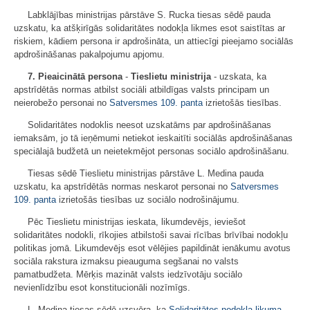
Labklājības ministrijas pārstāve S. Rucka tiesas sēdē pauda
uzskatu, ka atšķirīgās solidaritātes nodokļa likmes esot saistītas ar
riskiem, kādiem persona ir apdrošināta, un attiecīgi pieejamo sociālās
apdrošināšanas pakalpojumu apjomu.
7. Pieaicinātā persona
-
Tieslietu ministrija
- uzskata, ka
apstrīdētās normas atbilst sociāli atbildīgas valsts principam un
neierobežo personai no
Satversmes
109. panta
izrietošās tiesības.
Solidaritātes nodoklis neesot uzskatāms par apdrošināšanas
iemaksām, jo tā ieņēmumi netiekot ieskaitīti sociālās apdrošināšanas
speciālajā budžetā un neietekmējot personas sociālo apdrošināšanu.
Tiesas sēdē Tieslietu ministrijas pārstāve L. Medina pauda
uzskatu, ka apstrīdētās normas neskarot personai no
Satversmes
109. panta
izrietošās tiesības uz sociālo nodrošinājumu.
Pēc Tieslietu ministrijas ieskata, likumdevējs, ieviešot
solidaritātes nodokli, rīkojies atbilstoši savai rīcības brīvībai nodokļu
politikas jomā. Likumdevējs esot vēlējies papildināt ienākumu avotus
sociāla rakstura izmaksu pieauguma segšanai no valsts
pamatbudžeta. Mērķis mazināt valsts iedzīvotāju sociālo
nevienlīdzību esot konstitucionāli nozīmīgs.
L. Medina tiesas sēdē uzsvēra, ka
Solidaritātes nodokļa likuma