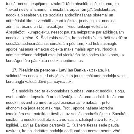
turklāt neesot iespējams uzrakstīt tādu absolūti ideālu likumu, ka
"nekad neviens izņēmums neizkritīs ārpus rāmja". Solidaritātes
nodokļa piesaiste valsts sociālās apdrošināšanas sistēmai un
aritmētiskā likmju vienādība esot loģiska, jo atvieglojot nodokļa
administrēšanu un tā maksātājiem "visu funkciju veikšanu".
Apspriežot likumprojektu, neesot pausta neizpratne par atšķirīgajām
nodokļa likmēm. K. Šadurskis sacīja, ka nodoklis "vienkārši sakrīt" ar
sociālās apdrošināšanas iemaksām pēc tam, kad tiek sasniegts
apdrošināšanas iemaksu objekta maksimālais apmērs. Nodokļa
administrēšana tādējādi esot ļoti vienkārša. Mainoties tikai konts, uz
kuru Aģentūra pārskaita nodokļa ieņēmumus.
17.
Pieaicinātā persona
-
Latvijas Banka
- uzskata, ka
solidaritātes nodoklis ir Latvijā ieviests jauns ienākuma nodokļa veids,
kuru angļu valodā dēvē par
payroll tax
.
Šis nodoklis pēc tā ekonomiskās būtības, vērtējot nodokļu slogu,
esot skatāms kopsakarā ar iedzīvotāju ienākuma nodokli. Ienākuma
nodokli nevarot summēt ar apdrošināšanas iemaksām, jo to
ekonomiskā jēga esot atšķirīga. Proti, apdrošināšanā iepretim
iemaksām esot noteiktas tiesības uz sociālo nodrošinājumu. Savukārt
ienākuma nodokli budžeta ietvaros valsts izlietojot savu funkciju
izpildei. Latvijas Bankas pārstāvis E. Kušners tiesas sēdē pauda
uzskatu, ka solidaritātes nodokļa gadījumā tas neesot ņemts vērā.