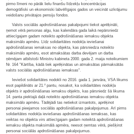
pirmo līmeni no pārāk lielu finanšu līdzekļu koncentrācijas
demogrāfiski un ekonomiski labvēlīgajos gados un veicināt uzkrājumu
veidošanu privātajos pensiju fondos.
Valsts sociālās apdrošināšanas pakalpojumi tiekot aprēķināti,
ņemot vērā personas algu, kas kalendāra gada laikā nepārsniedz
attiecīgajam gadam noteikto apdrošināšanas iemaksu objekta
maksimālo apmēru. Līdz solidaritātes nodokļa ieviešanai
apdrošināšanas iemaksas no objekta, kas pārsniedza noteikto
maksimālo apmēru, esot atmaksātas darba devējam un darba
ņēmējam atbilstoši Ministru kabineta 2000. gada 2. maija noteikumiem
Nr. 164 "Kārtība, kādā tiek aprēķinātas un atmaksātas pārmaksātās
valsts sociālās apdrošināšanas iemaksas".
Ieviešot solidaritātes nodokli no 2016. gada 1. janvāra, VSA likums
esot papildināts ar 21.² pantu, nosakot, ka solidaritātes nodokļa
objekts ir apdrošināšanas iemaksu objekts, kas pārsniedz šā likuma
14. panta piektajā daļā noteikto apdrošināšanas iemaksu objekta
maksimālo apmēru. Tādējādi tas netiekot izmantots, aprēķinot
personai pieejamos sociālās apdrošināšanas pakalpojumus. Arī pirms
solidaritātes nodokļa ieviešanas apdrošināšanas iemaksas, kas
veiktas no objekta virs attiecīgajam gadam noteiktā apdrošināšanas
iemaksu objekta maksimālā apmēra, neesot ņemtas vērā, piešķirot
personai sociālās apdrošināšanas pakalpojumus.