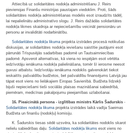
Attiecībā uz solidaritātes nodokļa administrēšanu J. Reirs
pievienojas Finanšu ministrijas paustajam viedoklim. Proti, šāds
solidaritātes nodokļa administrēšanas modelis esot izraudzīts tādēļ,
lai nepalielinātu administratīvo slogu. J. Reirs dažādās solidaritātes
nodokļa likmes skaidroja ar nepieciešamību veicināt pensionāru un
personu ar invaliditāti nodarbinātību.
Solidaritātes nodokļa likuma
projekta izstrādes procesā notikušas
diskusijas, ar solidaritātes nodokļa ieviešanu saistītie jautājumi esot
pārrunāti Trīspusējās sadarbības padomē un Tautsaimniecības
padomē. Apsverot alternatīvas, kā viena no iespējām esot vērtēta
iedzīvotāju ienākuma nodokļa palielināšana, tomēr šī ierosme neesot
guvusi atbalstu. Iedzīvotāju ienākuma nodoklis galvenokārt tiekot
ieskaitīts pašvaldību budžetos, bet pašvaldību finansējums Latvijā jau
tāpat esot viens no lielākajiem Eiropas Savienībā. Budžeta līdzekļi
bijuši nepieciešami tieši sociālās plaisas mazināšanai sabiedrībā,
piemēram, medicīnas pakalpojumu pieejamības uzlabošanai.
16.
Pieaicinātā persona - izglītības ministrs
Kārlis Šadurskis
-
Solidaritātes nodokļa likuma
projekta izstrādes laikā vadīja Saeimas
Budžeta un finanšu (nodokļu) komisiju.
K. Šadurskis tiesas sēdē uzsvēra, ka solidaritātes nodoklis skarot
nelielu sabiedrības daļu.
Solidaritātes nodokļa likums
esot viens no