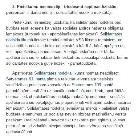
2. Pieteikumu iesniedzēji
-
trīsdesmit septiņas fiziskās
personas
- ir darba ņēmēji, solidaritātes nodokļa maksātāji.
Pieteikumu iesniedzēji uzskata, ka solidaritātes nodoklis pēc
būtības esot iecerēts kā valsts sociālās apdrošināšanas obligātās
iemaksas (turpmāk arī - apdrošināšanas iemaksas).
Solidaritātes
nodokļa likumā
lietotie termini atbilstot VSA likuma terminiem, un
solidaritātes nodoklis tiekot administrēts kārtībā, kādā aprēķina un
veic apdrošināšanas iemaksas. Vienīgā atšķirība esot tā, ka
apdrošināšanas iemaksas tiek ieskaitītas speciālajā budžetā, bet no
solidaritātes nodokļa gūtie līdzekļi - pamatbudžetā.
Apstrīdētās
Solidaritātes nodokļa likuma
normas neatbilstot
Satversmes
91. panta
pirmajā teikumā ietvertajam tiesiskās
vienlīdzības principam kopsakarā ar
Satversmes
109. pantā
garantētajām tiesībām uz sociālo nodrošinājumu. Proti, apstrīdētās
normas liedzot solidaritātes nodokļa maksātājiem saņemt sociālās
apdrošināšanas pakalpojumus proporcionāli veiktajām apdrošināšanas
iemaksām. Solidaritātes nodokļa ieviešanas mērķis - palielināt valsts
budžeta ieņēmumus uz sociālās nevienlīdzības mazināšanu vērstu
pasākumu realizēšanai - nevarot tikt uzskatīts par leģitīmu, jo esot
pretrunā ar individuālās pieejas principu, kas ievērojams sociālajā
apdrošināšanā.