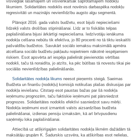
visvieglāk lasāmajiem un visvienkāršāk saprotamajiem nodokļu
likumiem. Solidaritātes nodoklis esot novērsis darbaspēka nodokļu
regresivitāti un mazinājis nevienlīdzību augsto algu segmentā.
Plānojot 2016. gada valsts budžetu, esot bijuši nepieciešami
līdzekļi valsts drošības stiprināšanai. Līdz ar to fiskālās telpas
paplašināšana bijusi ārkārtīgi nepieciešama. Iedzīvotāju ienākuma
nodokļa celšana nebūtu tik efektīva, jo 80 procenti no tā tiktu ieskaitīti
pašvaldību budžetos. Savukārt sociālo iemaksu maksimālā apmēra
atcelšana sociālo budžetu pakļautu nopietniem nākotnē iespējamiem
riskiem. Esot apsvērta arī iespēja palielināt pievienotās vērtības
nodokli, taču tā noraidīta, jo atzīts, ka pēc būtības tā novestu tikai pie
sociālās nevienlīdzības palielināšanās.
Solidaritātes nodokļa likums
neesot pieņemts steigā. Saeimas
Budžeta un finanšu (nodokļu) komisijā notikušas plašas diskusijas par
nodokļa ieviešanu. Citstarp esot paustas bažas par šā nodokļa
ieņēmumu prognozēm, taču faktiskie ieņēmumi pat pārsniedzot
prognozes. Solidaritātes nodoklis efektīvi sasniedzot savu mērķi.
Nodokļa ieņēmumi esot izmantoti valsts aizsardzības budžeta
palielināšanai, izdienas pensiju izmaksām, kā arī brīvpusdienu
saņēmēju loka paplašināšanai.
Attiecībā uz atšķirīgajām solidaritātes nodokļa likmēm dažādām tā
maksātāju grupām K. Šadurskis uzsvēra, ka atšķirības esot nelielas,