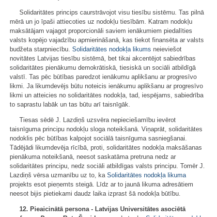
Solidaritātes princips caurstrāvojot visu tiesību sistēmu. Tas pilnā
mērā un jo īpaši attiecoties uz nodokļu tiesībām. Katram nodokļu
maksātājam vajagot proporcionāli saviem ienākumiem piedalīties
valsts kopējo vajadzību apmierināšanā, kas tiekot finansēta ar valsts
budžeta starpniecību.
Solidaritātes nodokļa likums
neieviešot
novitātes Latvijas tiesību sistēmā, bet tikai akcentējot sabiedrības
solidaritātes pienākumu demokrātiskā, tiesiskā un sociāli atbildīgā
valstī. Tas pēc būtības paredzot ienākumu aplikšanu ar progresīvo
likmi. Ja likumdevējs būtu noteicis ienākumu aplikšanu ar progresīvo
likmi un atteicies no solidaritātes nodokļa, tad, iespējams, sabiedrība
to saprastu labāk un tas būtu arī taisnīgāk.
Tiesas sēdē J. Lazdiņš uzsvēra nepieciešamību ievērot
taisnīguma principu nodokļu sloga noteikšanā. Viņaprāt, solidaritātes
nodoklis pēc būtības kalpojot sociālā taisnīguma sasniegšanai.
Tādējādi likumdevēja rīcībā, proti, solidaritātes nodokļa maksāšanas
pienākuma noteikšanā, neesot saskatāma pretruna nedz ar
solidaritātes principu, nedz sociāli atbildīgas valsts principu. Tomēr J.
Lazdiņš vērsa uzmanību uz to, ka
Solidaritātes nodokļa likuma
projekts esot pieņemts steigā. Līdz ar to jaunā likuma adresātiem
neesot bijis pietiekami daudz laika izprast šā nodokļa būtību.
12. Pieaicinātā persona - Latvijas Universitātes asociētā