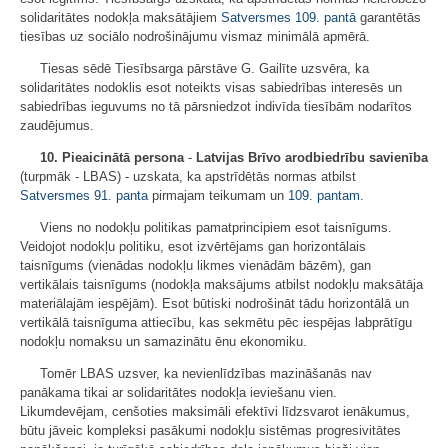
solidaritātes nodokļa maksātājiem
Satversmes
109. pantā
garantētās
tiesības uz sociālo nodrošinājumu vismaz minimālā apmērā.
Tiesas sēdē Tiesībsarga pārstāve G. Gailīte uzsvēra, ka
solidaritātes nodoklis esot noteikts visas sabiedrības interesēs un
sabiedrības ieguvums no tā pārsniedzot indivīda tiesībām nodarītos
zaudējumus.
10.
Pieaicinātā persona
-
Latvijas Brīvo arodbiedrību savienība
(turpmāk - LBAS) - uzskata, ka apstrīdētās normas atbilst
Satversmes
91. panta
pirmajam teikumam un
109. pantam
.
Viens no nodokļu politikas pamatprincipiem esot taisnīgums.
Veidojot nodokļu politiku, esot izvērtējams gan horizontālais
taisnīgums (vienādas nodokļu likmes vienādām bāzēm), gan
vertikālais taisnīgums (nodokļa maksājums atbilst nodokļu maksātāja
materiālajām iespējām). Esot būtiski nodrošināt tādu horizontālā un
vertikālā taisnīguma attiecību, kas sekmētu pēc iespējas labprātīgu
nodokļu nomaksu un samazinātu ēnu ekonomiku.
Tomēr LBAS uzsver, ka nevienlīdzības mazināšanās nav
panākama tikai ar solidaritātes nodokļa ieviešanu vien.
Likumdevējam, cenšoties maksimāli efektīvi līdzsvarot ienākumus,
būtu jāveic kompleksi pasākumi nodokļu sistēmas progresivitātes