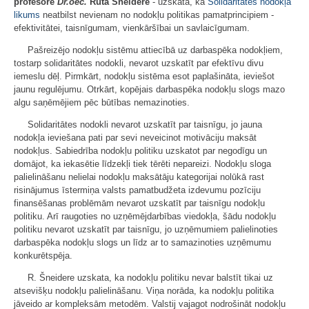
profesore
Dr.oec.
Ruta Šneidere
- uzskata, ka
Solidaritātes nodokļa
likums
neatbilst nevienam no nodokļu politikas pamatprincipiem -
efektivitātei, taisnīgumam, vienkāršībai un savlaicīgumam.
Pašreizējo nodokļu sistēmu attiecībā uz darbaspēka nodokļiem,
tostarp solidaritātes nodokli, nevarot uzskatīt par efektīvu divu
iemeslu dēļ. Pirmkārt, nodokļu sistēma esot paplašināta, ieviešot
jaunu regulējumu. Otrkārt, kopējais darbaspēka nodokļu slogs mazo
algu saņēmējiem pēc būtības nemazinoties.
Solidaritātes nodokli nevarot uzskatīt par taisnīgu, jo jauna
nodokļa ieviešana pati par sevi neveicinot motivāciju maksāt
nodokļus. Sabiedrība nodokļu politiku uzskatot par negodīgu un
domājot, ka iekasētie līdzekļi tiek tērēti nepareizi. Nodokļu sloga
palielināšanu nelielai nodokļu maksātāju kategorijai nolūkā rast
risinājumus īstermiņa valsts pamatbudžeta izdevumu pozīciju
finansēšanas problēmām nevarot uzskatīt par taisnīgu nodokļu
politiku. Arī raugoties no uzņēmējdarbības viedokļa, šādu nodokļu
politiku nevarot uzskatīt par taisnīgu, jo uzņēmumiem palielinoties
darbaspēka nodokļu slogs un līdz ar to samazinoties uzņēmumu
konkurētspēja.
R. Šneidere uzskata, ka nodokļu politiku nevar balstīt tikai uz
atsevišķu nodokļu palielināšanu. Viņa norāda, ka nodokļu politika
jāveido ar kompleksām metodēm. Valstij vajagot nodrošināt nodokļu