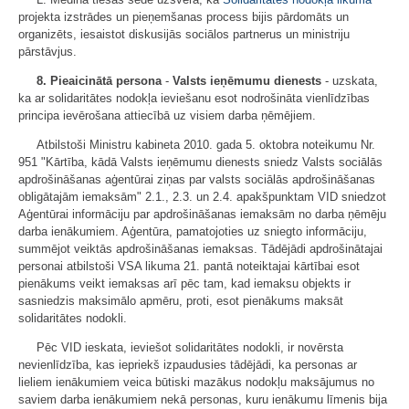
projekta izstrādes un pieņemšanas process bijis pārdomāts un
organizēts, iesaistot diskusijās sociālos partnerus un ministriju
pārstāvjus.
8. Pieaicinātā persona
-
Valsts ieņēmumu dienests
- uzskata,
ka ar solidaritātes nodokļa ieviešanu esot nodrošināta vienlīdzības
principa ievērošana attiecībā uz visiem darba ņēmējiem.
Atbilstoši Ministru kabineta 2010. gada 5. oktobra noteikumu Nr.
951 "Kārtība, kādā Valsts ieņēmumu dienests sniedz Valsts sociālās
apdrošināšanas aģentūrai ziņas par valsts sociālās apdrošināšanas
obligātajām iemaksām" 2.1., 2.3. un 2.4. apakšpunktam VID sniedzot
Aģentūrai informāciju par apdrošināšanas iemaksām no darba ņēmēju
darba ienākumiem. Aģentūra, pamatojoties uz sniegto informāciju,
summējot veiktās apdrošināšanas iemaksas. Tādējādi apdrošinātajai
personai atbilstoši VSA likuma 21. pantā noteiktajai kārtībai esot
pienākums veikt iemaksas arī pēc tam, kad iemaksu objekts ir
sasniedzis maksimālo apmēru, proti, esot pienākums maksāt
solidaritātes nodokli.
Pēc VID ieskata, ieviešot solidaritātes nodokli, ir novērsta
nevienlīdzība, kas iepriekš izpaudusies tādējādi, ka personas ar
lieliem ienākumiem veica būtiski mazākus nodokļu maksājumus no
saviem darba ienākumiem nekā personas, kuru ienākumu līmenis bija