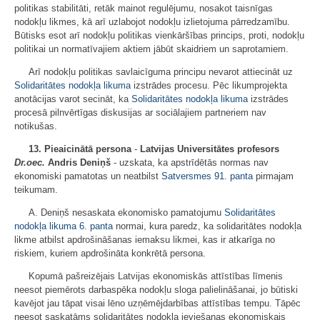
politikas stabilitāti, retāk mainot regulējumu, nosakot taisnīgas
nodokļu likmes, kā arī uzlabojot nodokļu izlietojuma pārredzamību.
Būtisks esot arī nodokļu politikas vienkāršības princips, proti, nodokļu
politikai un normatīvajiem aktiem jābūt skaidriem un saprotamiem.
Arī nodokļu politikas savlaicīguma principu nevarot attiecināt uz
Solidaritātes nodokļa likuma
izstrādes procesu. Pēc likumprojekta
anotācijas varot secināt, ka
Solidaritātes nodokļa likuma
izstrādes
procesā pilnvērtīgas diskusijas ar sociālajiem partneriem nav
notikušas.
13.
Pieaicinātā persona
-
Latvijas Universitātes profesors
Dr.oec.
Andris Deniņš
- uzskata, ka apstrīdētās normas nav
ekonomiski pamatotas un neatbilst
Satversmes
91. panta
pirmajam
teikumam.
A. Deniņš nesaskata ekonomisko pamatojumu
Solidaritātes
nodokļa likuma
6. panta
normai, kura paredz, ka solidaritātes nodokļa
likme atbilst apdrošināšanas iemaksu likmei, kas ir atkarīga no
riskiem, kuriem apdrošināta konkrētā persona.
Kopumā pašreizējais Latvijas ekonomiskās attīstības līmenis
neesot piemērots darbaspēka nodokļu sloga palielināšanai, jo būtiski
kavējot jau tāpat visai lēno uzņēmējdarbības attīstības tempu. Tāpēc
neesot saskatāms solidaritātes nodokļa ieviešanas ekonomiskais