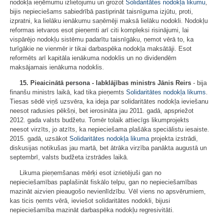
nodokļa ieņēmumu izlietojumu un grozot
Solidaritātes nodokļa likumu
,
bijis nepieciešams sabiedrībā pastiprināt taisnīguma izjūtu, proti,
izpratni, ka lielāku ienākumu saņēmēji maksā lielāku nodokli. Nodokļu
reformas ietvaros esot pieņemti arī citi kompleksi risinājumi, lai
vispārējo nodokļu sistēmu padarītu taisnīgāku, ņemot vērā to, ka
turīgākie ne vienmēr ir tikai darbaspēka nodokļa maksātāji. Esot
reformēts arī kapitāla ienākuma nodoklis un no dividendēm
maksājamais ienākuma nodoklis.
15.
Pieaicinātā persona - labklājības ministrs
Jānis Reirs
- bija
finanšu ministrs laikā, kad tika pieņemts
Solidaritātes nodokļa likums
.
Tiesas sēdē viņš uzsvēra, ka ideja par solidaritātes nodokļa ieviešanu
neesot radusies pēkšņi, bet ierosināta jau 2011. gadā, apspriežot
2012. gada valsts budžetu. Tomēr tolaik attiecīgs likumprojekts
neesot virzīts, jo atzīts, ka nepieciešama plašāka speciālistu iesaiste.
2015. gadā, uzsākot
Solidaritātes nodokļa likuma
projekta izstrādi,
diskusijas notikušas jau martā, bet ātrāka virzība panākta augustā un
septembrī, valsts budžeta izstrādes laikā.
Likuma pieņemšanas mērķi esot izrietējuši gan no
nepieciešamības paplašināt fiskālo telpu, gan no nepieciešamības
mazināt aizvien pieaugošo nevienlīdzību. Vēl viens no apsvērumiem,
kas ticis ņemts vērā, ieviešot solidaritātes nodokli, bijusi
nepieciešamība mazināt darbaspēka nodokļu regresivitāti.