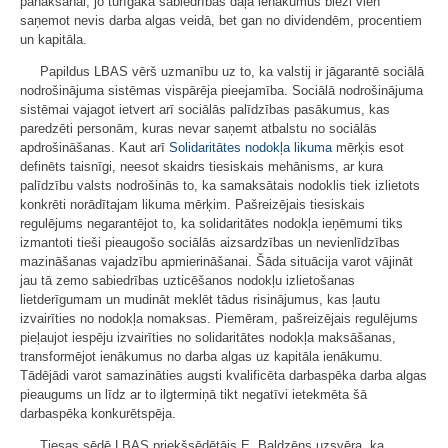
panākšanai, jo turīgākā sabiedrības daļa ienākumus bieži vien
saņemot nevis darba algas veidā, bet gan no dividendēm, procentiem
un kapitāla.
Papildus LBAS vērš uzmanību uz to, ka valstij ir jāgarantē sociālā
nodrošinājuma sistēmas vispārēja pieejamība. Sociālā nodrošinājuma
sistēmai vajagot ietvert arī sociālās palīdzības pasākumus, kas
paredzēti personām, kuras nevar saņemt atbalstu no sociālās
apdrošināšanas. Kaut arī
Solidaritātes nodokļa likuma
mērķis esot
definēts taisnīgi, neesot skaidrs tiesiskais mehānisms, ar kura
palīdzību valsts nodrošinās to, ka samaksātais nodoklis tiek izlietots
konkrēti norādītajam likuma mērķim. Pašreizējais tiesiskais
regulējums negarantējot to, ka solidaritātes nodokļa ieņēmumi tiks
izmantoti tieši pieaugošo sociālās aizsardzības un nevienlīdzības
mazināšanas vajadzību apmierināšanai. Šāda situācija varot vājināt
jau tā zemo sabiedrības uzticēšanos nodokļu izlietošanas
lietderīgumam un mudināt meklēt tādus risinājumus, kas ļautu
izvairīties no nodokļa nomaksas. Piemēram, pašreizējais regulējums
pieļaujot iespēju izvairīties no solidaritātes nodokļa maksāšanas,
transformējot ienākumus no darba algas uz kapitāla ienākumu.
Tādējādi varot samazināties augsti kvalificēta darbaspēka darba algas
pieaugums un līdz ar to ilgtermiņā tikt negatīvi ietekmēta šā
darbaspēka konkurētspēja.
Tiesas sēdē LBAS priekšsēdētājs E. Baldzēns uzsvēra, ka