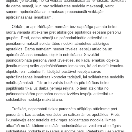
objekts (ienākumi), no kā veiktas apdrošināšanas iemaksas. Savukārt
tie darba ņēmēji, kuri nav solidaritātes nodokļa maksātāji, varot
saņemt apdrošināšanas izmaksas proporcionāli veiktajām
apdrošināšanas iemaksām.
Otrkārt, ar apstrīdētajām normām bez saprātīga pamata tiekot
radīta vienāda attieksme pret atšķirīgos apstākļos esošām personu
grupām. Proti, darba ņēmēji un pašnodarbinātie attiecībā uz
pienākumu maksāt solidaritātes nodokli atrodoties atšķirīgos
apstākļos. Darba ņēmējam neesot izvēles iespēju attiecībā uz
apdrošināšanas iemaksu objekta noteikšanu. Savukārt
pašnodarbināta persona varot izvēlēties, no kāda iemaksu objekta
(ienākumiem) veiks apdrošināšanas iemaksas, kā arī mainīt iemaksu
objektu reizi ceturksnī. Tādējādi pastāvot iespēja savas
apdrošināšanas iemaksas kontrolēt tādējādi, lai solidaritātes nodoklis
nebūtu jāmaksā. Līdz ar to valsts budžets pēc būtības tiekot
papildināts tikai uz darba ņēmēju rēķina, jo tiem atšķirībā no
pašnodarbinātām personām neesot izvēles iespēju attiecībā uz
solidaritātes nodokļa maksāšanu.
Treškārt, nepamatoti tiekot paredzēta atšķirīga attieksme pret
personām, kas atrodas vienādos un salīdzināmos apstākļos. Proti,
likumdevējs esot noteicis atšķirīgas solidaritātes nodokļa likmes
atkarībā no tā, kādiem sociālās apdrošināšanas veidiem attiecīgais
solidaritātes nodokļa maksātājs ir apdrošināts. Pieteikumu iesniedzēji