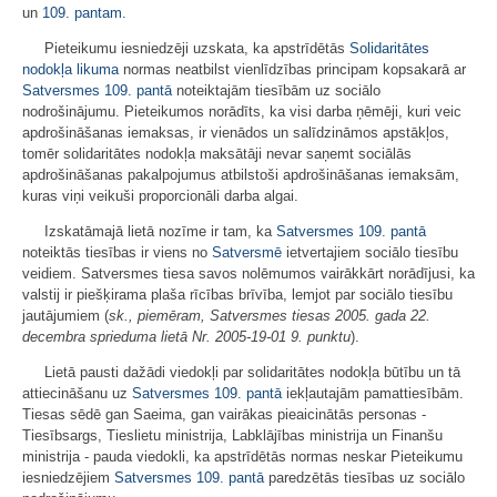
un
109. pantam
.
Pieteikumu iesniedzēji uzskata, ka apstrīdētās
Solidaritātes
nodokļa likuma
normas neatbilst vienlīdzības principam kopsakarā ar
Satversmes
109. pantā
noteiktajām tiesībām uz sociālo
nodrošinājumu. Pieteikumos norādīts, ka visi darba ņēmēji, kuri veic
apdrošināšanas iemaksas, ir vienādos un salīdzināmos apstākļos,
tomēr solidaritātes nodokļa maksātāji nevar saņemt sociālās
apdrošināšanas pakalpojumus atbilstoši apdrošināšanas iemaksām,
kuras viņi veikuši proporcionāli darba algai.
Izskatāmajā lietā nozīme ir tam, ka
Satversmes
109. pantā
noteiktās tiesības ir viens no
Satversmē
ietvertajiem sociālo tiesību
veidiem. Satversmes tiesa savos nolēmumos vairākkārt norādījusi, ka
valstij ir piešķirama plaša rīcības brīvība, lemjot par sociālo tiesību
jautājumiem (
sk., piemēram, Satversmes tiesas 2005. gada 22.
decembra sprieduma lietā Nr. 2005-19-01 9. punktu
).
Lietā pausti dažādi viedokļi par solidaritātes nodokļa būtību un tā
attiecināšanu uz
Satversmes
109. pantā
iekļautajām pamattiesībām.
Tiesas sēdē gan Saeima, gan vairākas pieaicinātās personas -
Tiesībsargs, Tieslietu ministrija, Labklājības ministrija un Finanšu
ministrija - pauda viedokli, ka apstrīdētās normas neskar Pieteikumu
iesniedzējiem
Satversmes
109. pantā
paredzētās tiesības uz sociālo