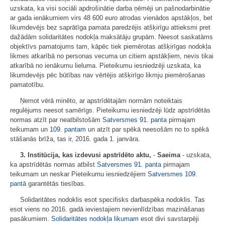
uzskata, ka visi sociāli apdrošinātie darba ņēmēji un pašnodarbinātie
ar gada ienākumiem virs 48 600
euro
atrodas vienādos apstākļos, bet
likumdevējs bez saprātīga pamata paredzējis atšķirīgu attieksmi pret
dažādām solidaritātes nodokļa maksātāju grupām. Neesot saskatāms
objektīvs pamatojums tam, kāpēc tiek piemērotas atšķirīgas nodokļa
likmes atkarībā no personas vecuma un citiem apstākļiem, nevis tikai
atkarībā no ienākumu lieluma. Pieteikumu iesniedzēji uzskata, ka
likumdevējs pēc būtības nav vērtējis atšķirīgo likmju piemērošanas
pamatotību.
Ņemot vērā minēto, ar apstrīdētajām normām noteiktais
regulējums neesot samērīgs. Pieteikumu iesniedzēji lūdz apstrīdētās
normas atzīt par neatbilstošām
Satversmes
91. panta
pirmajam
teikumam un
109. pantam
un atzīt par spēkā neesošām no to spēkā
stāšanās brīža, tas ir, 2016. gada 1. janvāra.
3. Institūcija, kas izdevusi apstrīdēto aktu,
-
Saeima
- uzskata,
ka apstrīdētās normas atbilst
Satversmes
91. panta
pirmajam
teikumam un neskar Pieteikumu iesniedzējiem
Satversmes
109.
pantā
garantētās tiesības.
Solidaritātes nodoklis esot specifisks darbaspēka nodoklis. Tas
esot viens no 2016. gadā ieviestajiem nevienlīdzības mazināšanas
pasākumiem.
Solidaritātes nodokļa likumam
esot divi savstarpēji