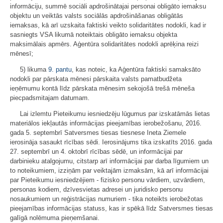
informāciju, summē sociāli apdrošinātajai personai obligāto iemaksu
objektu un veiktās valsts sociālās apdrošināšanas obligātās
iemaksas, kā arī uzskaita faktiski veikto solidaritātes nodokli, kad ir
sasniegts VSA likumā noteiktais obligāto iemaksu objekta
maksimālais apmērs. Aģentūra solidaritātes nodokli aprēķina reizi
mēnesī;
5) likuma
9. pantu
, kas noteic, ka Aģentūra faktiski samaksāto
nodokli par pārskata mēnesi pārskaita valsts pamatbudžeta
ieņēmumu kontā līdz pārskata mēnesim sekojošā trešā mēneša
piecpadsmitajam datumam.
Lai izlemtu Pieteikumu iesniedzēju lūgumus par izskatāmās lietas
materiālos iekļautās informācijas pieejamības ierobežošanu, 2016.
gada 5. septembrī Satversmes tiesas tiesnese Ineta Ziemele
ierosināja sasaukt rīcības sēdi. Ierosinājums tika izskatīts 2016. gada
27. septembrī un 4. oktobrī rīcības sēdē, un informācijai par
darbinieku atalgojumu, citstarp arī informācijai par darba līgumiem un
to noteikumiem, izziņām par veiktajām izmaksām, kā arī informācijai
par Pieteikumu iesniedzējiem - fizisko personu vārdiem, uzvārdiem,
personas kodiem, dzīvesvietas adresei un juridisko personu
nosaukumiem un reģistrācijas numuriem - tika noteikts ierobežotas
pieejamības informācijas statuss, kas ir spēkā līdz Satversmes tiesas
galīgā nolēmuma pieņemšanai.