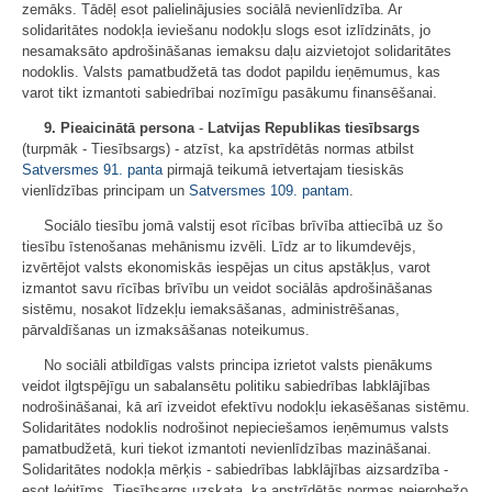
zemāks. Tādēļ esot palielinājusies sociālā nevienlīdzība. Ar
solidaritātes nodokļa ieviešanu nodokļu slogs esot izlīdzināts, jo
nesamaksāto apdrošināšanas iemaksu daļu aizvietojot solidaritātes
nodoklis. Valsts pamatbudžetā tas dodot papildu ieņēmumus, kas
varot tikt izmantoti sabiedrībai nozīmīgu pasākumu finansēšanai.
9. Pieaicinātā persona
-
Latvijas Republikas tiesībsargs
(turpmāk - Tiesībsargs) - atzīst, ka apstrīdētās normas atbilst
Satversmes
91. panta
pirmajā teikumā ietvertajam tiesiskās
vienlīdzības principam un
Satversmes
109. pantam
.
Sociālo tiesību jomā valstij esot rīcības brīvība attiecībā uz šo
tiesību īstenošanas mehānismu izvēli. Līdz ar to likumdevējs,
izvērtējot valsts ekonomiskās iespējas un citus apstākļus, varot
izmantot savu rīcības brīvību un veidot sociālās apdrošināšanas
sistēmu, nosakot līdzekļu iemaksāšanas, administrēšanas,
pārvaldīšanas un izmaksāšanas noteikumus.
No sociāli atbildīgas valsts principa izrietot valsts pienākums
veidot ilgtspējīgu un sabalansētu politiku sabiedrības labklājības
nodrošināšanai, kā arī izveidot efektīvu nodokļu iekasēšanas sistēmu.
Solidaritātes nodoklis nodrošinot nepieciešamos ieņēmumus valsts
pamatbudžetā, kuri tiekot izmantoti nevienlīdzības mazināšanai.
Solidaritātes nodokļa mērķis - sabiedrības labklājības aizsardzība -
esot leģitīms. Tiesībsargs uzskata, ka apstrīdētās normas neierobežo