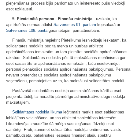
pieņemšanas process bijis pārdomāts un ieinteresēto pušu viedokļi
esot uzklausīti.
5. Pieaicinātā persona
-
Finanšu ministrija
- uzskata, ka
apstrīdētās normas atbilst
Satversmes
91. pantam
kopsakarā ar
Satversmes
109. pantā
garantētajām pamattiesībām.
Finanšu ministrija nepiekrīt Pieteikumu iesniedzēju ieskatam, ka
solidaritātes nodoklis pēc tā mērķa un būtības atbilstot
apdrošināšanas iemaksām un tam piemītot sociālās apdrošināšanas
raksturs. Solidaritātes nodoklis pēc tā maksāšanas mehānisma gan
esot sasaistīts ar apdrošināšanas iemaksām, taču neietekmējot
personai pienākošos sociālās apdrošināšanas pakalpojumus. Persona
nevarot pretendēt uz sociālās apdrošināšanas pakalpojumu
saņemšanu, pamatojoties uz to, ka maksājusi solidaritātes nodokli.
Pastāvošā solidaritātes nodokļa administrēšanas kārtība esot
pieņemta tādēļ, lai neradītu pārmērīgu administratīvo slogu nodokļa
maksātājiem.
Solidaritātes nodokļa likuma
leģitīmais mērķis esot sabiedrības
labklājības veicināšana, un tas atbilstot sabiedrības interesēm.
Likumdevēja izraudzītie šā mērķa sasniegšanas līdzekļi esot
samērīgi. Proti, saņemot solidaritātes nodokļa ieņēmumus valsts
pamatbudžetā, palielinoties iespējas finansēt plašu spektru