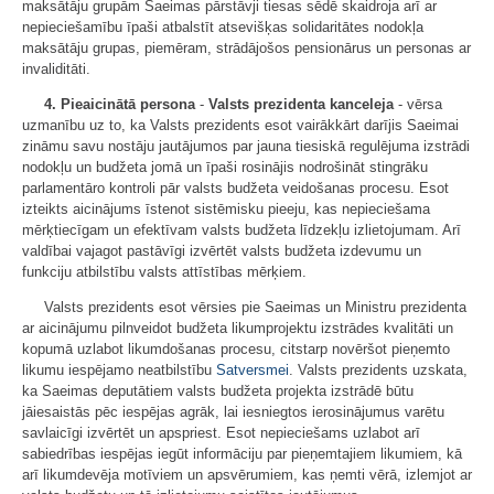
maksātāju grupām Saeimas pārstāvji tiesas sēdē skaidroja arī ar
nepieciešamību īpaši atbalstīt atsevišķas solidaritātes nodokļa
maksātāju grupas, piemēram, strādājošos pensionārus un personas ar
invaliditāti.
4. Pieaicinātā persona
-
Valsts prezidenta kanceleja
- vērsa
uzmanību uz to, ka Valsts prezidents esot vairākkārt darījis Saeimai
zināmu savu nostāju jautājumos par jauna tiesiskā regulējuma izstrādi
nodokļu un budžeta jomā un īpaši rosinājis nodrošināt stingrāku
parlamentāro kontroli pār valsts budžeta veidošanas procesu. Esot
izteikts aicinājums īstenot sistēmisku pieeju, kas nepieciešama
mērķtiecīgam un efektīvam valsts budžeta līdzekļu izlietojumam. Arī
valdībai vajagot pastāvīgi izvērtēt valsts budžeta izdevumu un
funkciju atbilstību valsts attīstības mērķiem.
Valsts prezidents esot vērsies pie Saeimas un Ministru prezidenta
ar aicinājumu pilnveidot budžeta likumprojektu izstrādes kvalitāti un
kopumā uzlabot likumdošanas procesu, citstarp novēršot pieņemto
likumu iespējamo neatbilstību
Satversmei
. Valsts prezidents uzskata,
ka Saeimas deputātiem valsts budžeta projekta izstrādē būtu
jāiesaistās pēc iespējas agrāk, lai iesniegtos ierosinājumus varētu
savlaicīgi izvērtēt un apspriest. Esot nepieciešams uzlabot arī
sabiedrības iespējas iegūt informāciju par pieņemtajiem likumiem, kā
arī likumdevēja motīviem un apsvērumiem, kas ņemti vērā, izlemjot ar