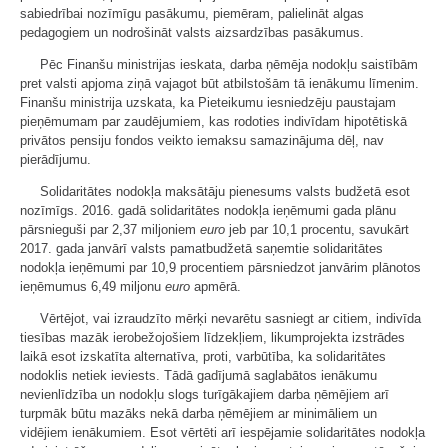
sabiedrībai nozīmīgu pasākumu, piemēram, palielināt algas
pedagogiem un nodrošināt valsts aizsardzības pasākumus.
Pēc Finanšu ministrijas ieskata, darba ņēmēja nodokļu saistībām
pret valsti apjoma ziņā vajagot būt atbilstošām tā ienākumu līmenim.
Finanšu ministrija uzskata, ka Pieteikumu iesniedzēju paustajam
pieņēmumam par zaudējumiem, kas rodoties indivīdam hipotētiskā
privātos pensiju fondos veikto iemaksu samazinājuma dēļ, nav
pierādījumu.
Solidaritātes nodokļa maksātāju pienesums valsts budžetā esot
nozīmīgs. 2016. gadā solidaritātes nodokļa ieņēmumi gada plānu
pārsnieguši par 2,37 miljoniem
euro
jeb par 10,1 procentu, savukārt
2017. gada janvārī valsts pamatbudžetā saņemtie solidaritātes
nodokļa ieņēmumi par 10,9 procentiem pārsniedzot janvārim plānotos
ieņēmumus 6,49 miljonu
euro
apmērā.
Vērtējot, vai izraudzīto mērķi nevarētu sasniegt ar citiem, indivīda
tiesības mazāk ierobežojošiem līdzekļiem, likumprojekta izstrādes
laikā esot izskatīta alternatīva, proti, varbūtība, ka solidaritātes
nodoklis netiek ieviests. Tādā gadījumā saglabātos ienākumu
nevienlīdzība un nodokļu slogs turīgākajiem darba ņēmējiem arī
turpmāk būtu mazāks nekā darba ņēmējiem ar minimāliem un
vidējiem ienākumiem. Esot vērtēti arī iespējamie solidaritātes nodokļa