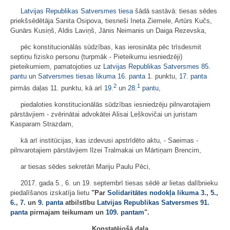
Latvijas Republikas Satversmes tiesa
šādā sastāvā: tiesas sēdes
priekšsēdētāja Sanita Osipova, tiesneši Ineta Ziemele, Artūrs Kučs,
Gunārs Kusiņš, Aldis Laviņš, Jānis Neimanis un Daiga Rezevska,
pēc konstitucionālās sūdzības, kas ierosināta pēc trīsdesmit
septiņu fizisko personu (turpmāk - Pieteikumu iesniedzēji)
pieteikumiem, pamatojoties uz
Latvijas Republikas Satversmes
85.
pantu
un
Satversmes tiesas likuma
16. panta
1. punktu,
17. panta
2
1
pirmās daļas 11. punktu, kā arī
19.
un
28.
pantu
,
piedaloties konstitucionālās sūdzības iesniedzēju pilnvarotajiem
pārstāvjiem - zvērinātai advokātei Alisai Leškovičai un juristam
Kasparam Strazdam,
kā arī institūcijas, kas izdevusi apstrīdēto aktu, - Saeimas -
pilnvarotajiem pārstāvjiem Ilzei Tralmakai un Mārtiņam Brencim,
ar tiesas sēdes sekretāri Mariju Paulu Pēci,
2017. gada 5., 6. un 19. septembrī tiesas sēdē ar lietas dalībnieku
piedalīšanos izskatīja lietu
"Par
Solidaritātes nodokļa likuma
3.
,
5.
,
6.
,
7.
un
9. panta
atbilstību
Latvijas Republikas Satversmes
91.
panta
pirmajam teikumam un
109. pantam
".
Konstatējošā daļa