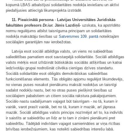
kopumā LBAS atbalstījusi solidaritātes nodokļa ieviešanu un aktīvi
piedalījusies attiecīgā likumprojekta izstrādē.
11. Pieaicinātā persona
-
Latvijas Universitātes Juridiskās
fakultātes profesors
Dr.iur.
Jānis Lazdiņš
- uzskata, ka apstrīdēto
normu regulējums atbilst taisnīguma principam un solidaritātes
nodokļa maksātāju tiesības uz
Satversmes
109. pantā
noteiktajām
sociālajām garantijām nav ierobežotas.
Latvija esot sociāli atbildīga valsts, un viens no sabiedrības
saliedētības pamatiem esot savstarpējā solidaritāte. Sociāli atbildīgas
valsts mērķis esot izlīdzināt būtiskākās sociālās atšķirības un katrai
iedzīvotāju grupai nodrošināt cilvēka cienīgas dzīves standartu.
Sociālā solidaritāte esot obligāts demokrātiskas sabiedrības
funkcionēšanas elements. Tās obligāto apjomu regulējot likumdevējs,
no vienas puses nosakot pienākumu maksāt nodokļus un taisnīgi
sadalot nodokļu nastu, bet no otras puses piešķirot tiesības uz
sociālajiem pabalstiem un citiem sociāla rakstura pakalpojumiem.
Sociālo nastu sadalījumam vajagot būt taisnīgam - no tā, kuram ir
vairāk, varot prasīt vairāk, bet no tā, kuram ir mazāk, arī jāprasa
mazāk. Sociāli atbildīgas valsts princips nozīmējot arī to, ka indivīds
ir saistīts ar sabiedrību un līdz ar to tam ir zināmi pienākumi pret
sabiedrību. Tādējādi indivīdam vajagot samierināties ar viņa rīcības
brīvības ierobežojumiem, kas noteikti sabiedrības interešu labā.