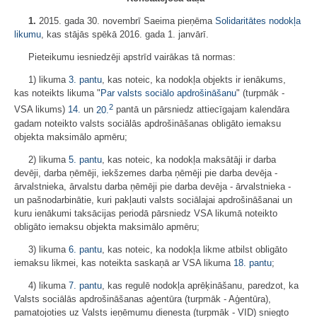
1.
2015. gada 30. novembrī Saeima pieņēma
Solidaritātes nodokļa
likumu
, kas stājās spēkā 2016. gada 1. janvārī.
Pieteikumu iesniedzēji apstrīd vairākas tā normas:
1) likuma
3. pantu
, kas noteic, ka nodokļa objekts ir ienākums,
kas noteikts likuma "
Par valsts sociālo apdrošināšanu
" (turpmāk -
2
VSA likums)
14.
un
20.
pantā un pārsniedz attiecīgajam kalendāra
gadam noteikto valsts sociālās apdrošināšanas obligāto iemaksu
objekta maksimālo apmēru;
2) likuma
5. pantu
, kas noteic, ka nodokļa maksātāji ir darba
devēji, darba ņēmēji, iekšzemes darba ņēmēji pie darba devēja -
ārvalstnieka, ārvalstu darba ņēmēji pie darba devēja - ārvalstnieka -
un pašnodarbinātie, kuri pakļauti valsts sociālajai apdrošināšanai un
kuru ienākumi taksācijas periodā pārsniedz VSA likumā noteikto
obligāto iemaksu objekta maksimālo apmēru;
3) likuma
6. pantu
, kas noteic, ka nodokļa likme atbilst obligāto
iemaksu likmei, kas noteikta saskaņā ar VSA likuma
18. pantu
;
4) likuma
7. pantu
, kas regulē nodokļa aprēķināšanu, paredzot, ka
Valsts sociālās apdrošināšanas aģentūra (turpmāk - Aģentūra),
pamatojoties uz Valsts ieņēmumu dienesta (turpmāk - VID) sniegto