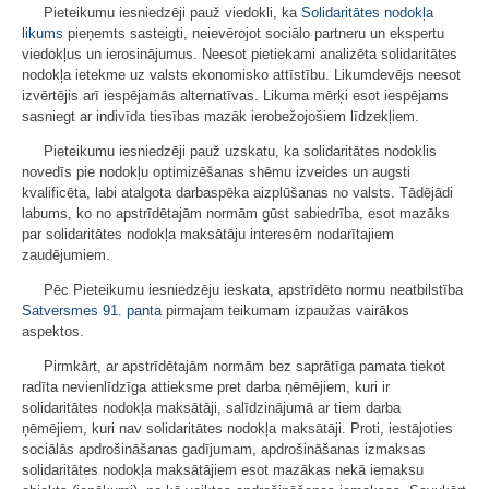
Pieteikumu iesniedzēji pauž viedokli, ka
Solidaritātes nodokļa
likums
pieņemts sasteigti, neievērojot sociālo partneru un ekspertu
viedokļus un ierosinājumus. Neesot pietiekami analizēta solidaritātes
nodokļa ietekme uz valsts ekonomisko attīstību. Likumdevējs neesot
izvērtējis arī iespējamās alternatīvas. Likuma mērķi esot iespējams
sasniegt ar indivīda tiesības mazāk ierobežojošiem līdzekļiem.
Pieteikumu iesniedzēji pauž uzskatu, ka solidaritātes nodoklis
novedīs pie nodokļu optimizēšanas shēmu izveides un augsti
kvalificēta, labi atalgota darbaspēka aizplūšanas no valsts. Tādējādi
labums, ko no apstrīdētajām normām gūst sabiedrība, esot mazāks
par solidaritātes nodokļa maksātāju interesēm nodarītajiem
zaudējumiem.
Pēc Pieteikumu iesniedzēju ieskata, apstrīdēto normu neatbilstība
Satversmes
91. panta
pirmajam teikumam izpaužas vairākos
aspektos.
Pirmkārt, ar apstrīdētajām normām bez saprātīga pamata tiekot
radīta nevienlīdzīga attieksme pret darba ņēmējiem, kuri ir
solidaritātes nodokļa maksātāji, salīdzinājumā ar tiem darba
ņēmējiem, kuri nav solidaritātes nodokļa maksātāji. Proti, iestājoties
sociālās apdrošināšanas gadījumam, apdrošināšanas izmaksas
solidaritātes nodokļa maksātājiem esot mazākas nekā iemaksu