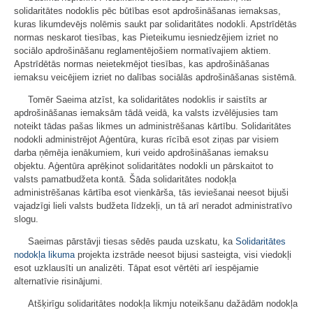
solidaritātes nodoklis pēc būtības esot apdrošināšanas iemaksas,
kuras likumdevējs nolēmis saukt par solidaritātes nodokli. Apstrīdētās
normas neskarot tiesības, kas Pieteikumu iesniedzējiem izriet no
sociālo apdrošināšanu reglamentējošiem normatīvajiem aktiem.
Apstrīdētās normas neietekmējot tiesības, kas apdrošināšanas
iemaksu veicējiem izriet no dalības sociālās apdrošināšanas sistēmā.
Tomēr Saeima atzīst, ka solidaritātes nodoklis ir saistīts ar
apdrošināšanas iemaksām tādā veidā, ka valsts izvēlējusies tam
noteikt tādas pašas likmes un administrēšanas kārtību. Solidaritātes
nodokli administrējot Aģentūra, kuras rīcībā esot ziņas par visiem
darba ņēmēja ienākumiem, kuri veido apdrošināšanas iemaksu
objektu. Aģentūra aprēķinot solidaritātes nodokli un pārskaitot to
valsts pamatbudžeta kontā. Šāda solidaritātes nodokļa
administrēšanas kārtība esot vienkārša, tās ieviešanai neesot bijuši
vajadzīgi lieli valsts budžeta līdzekļi, un tā arī neradot administratīvo
slogu.
Saeimas pārstāvji tiesas sēdēs pauda uzskatu, ka
Solidaritātes
nodokļa likuma
projekta izstrāde neesot bijusi sasteigta, visi viedokļi
esot uzklausīti un analizēti. Tāpat esot vērtēti arī iespējamie
alternatīvie risinājumi.
Atšķirīgu solidaritātes nodokļa likmju noteikšanu dažādām nodokļa