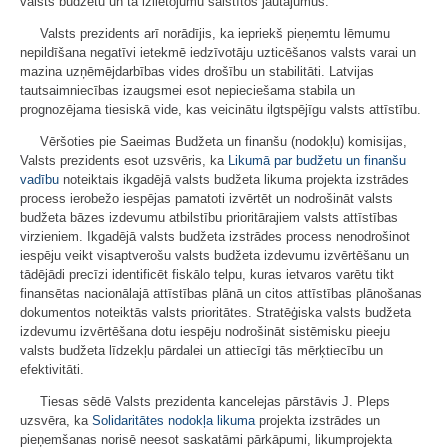
valsts budžetu un tā izlietojumu saistītos jautājumus.
Valsts prezidents arī norādījis, ka iepriekš pieņemtu lēmumu
nepildīšana negatīvi ietekmē iedzīvotāju uzticēšanos valsts varai un
mazina uzņēmējdarbības vides drošību un stabilitāti. Latvijas
tautsaimniecības izaugsmei esot nepieciešama stabila un
prognozējama tiesiskā vide, kas veicinātu ilgtspējīgu valsts attīstību.
Vēršoties pie Saeimas Budžeta un finanšu (nodokļu) komisijas,
Valsts prezidents esot uzsvēris, ka
Likumā par budžetu un finanšu
vadību
noteiktais ikgadējā valsts budžeta likuma projekta izstrādes
process ierobežo iespējas pamatoti izvērtēt un nodrošināt valsts
budžeta bāzes izdevumu atbilstību prioritārajiem valsts attīstības
virzieniem. Ikgadējā valsts budžeta izstrādes process nenodrošinot
iespēju veikt visaptverošu valsts budžeta izdevumu izvērtēšanu un
tādējādi precīzi identificēt fiskālo telpu, kuras ietvaros varētu tikt
finansētas nacionālajā attīstības plānā un citos attīstības plānošanas
dokumentos noteiktās valsts prioritātes. Stratēģiska valsts budžeta
izdevumu izvērtēšana dotu iespēju nodrošināt sistēmisku pieeju
valsts budžeta līdzekļu pārdalei un attiecīgi tās mērķtiecību un
efektivitāti.
Tiesas sēdē Valsts prezidenta kancelejas pārstāvis J. Pleps
uzsvēra, ka
Solidaritātes nodokļa likuma
projekta izstrādes un
pieņemšanas norisē neesot saskatāmi pārkāpumi, likumprojekta