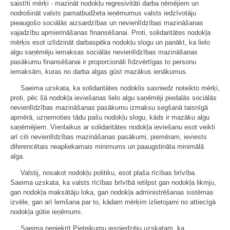
saistīti mērķi - mazināt nodokļu regresivitāti darba ņēmējiem un
nodrošināt valsts pamatbudžeta ieņēmumus valsts iedzīvotāju
pieaugošo sociālās aizsardzības un nevienlīdzības mazināšanas
vajadzību apmierināšanas finansēšanai. Proti, solidaritātes nodokļa
mērķis esot izlīdzināt darbaspēka nodokļu slogu un panākt, ka lielo
algu saņēmēju iemaksas sociālās nevienlīdzības mazināšanas
pasākumu finansēšanai ir proporcionāli līdzvērtīgas to personu
iemaksām, kuras no darba algas gūst mazākus ienākumus.
Saeima uzskata, ka solidaritātes nodoklis sasniedz noteikto mērķi,
proti, pēc šā nodokļa ieviešanas lielo algu saņēmēji piedalās sociālās
nevienlīdzības mazināšanas pasākumu izmaksu segšanā taisnīgā
apmērā, uzņemoties tādu pašu nodokļu slogu, kāds ir mazāku algu
saņēmējiem. Vienlaikus ar solidaritātes nodokļa ieviešanu esot veikti
arī citi nevienlīdzības mazināšanas pasākumi, piemēram, ieviests
diferencētais neapliekamais minimums un paaugstināta minimālā
alga.
Valstij, nosakot nodokļu politiku, esot plaša rīcības brīvība.
Saeima uzskata, ka valsts rīcības brīvībā ietilpst gan nodokļa likmju,
gan nodokļa maksātāju loka, gan nodokļa administrēšanas sistēmas
izvēle, gan arī lemšana par to, kādam mērķim izlietojami no attiecīgā
nodokļa gūtie ieņēmumi.
Saeima nepiekrīt Pieteikumu iesniedzēju uzskatam, ka