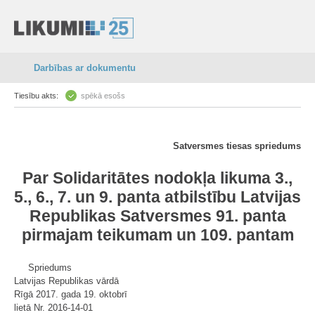
Darbības ar dokumentu
Tiesību akts:
spēkā esošs
Satversmes tiesas spriedums
Par
Solidaritātes nodokļa likuma
3.
,
5.
,
6.
,
7.
un
9. panta
atbilstību
Latvijas
Republikas Satversmes
91. panta
pirmajam teikumam un
109. pantam
Spriedums
Latvijas Republikas vārdā
Rīgā 2017. gada 19. oktobrī
lietā Nr. 2016-14-01