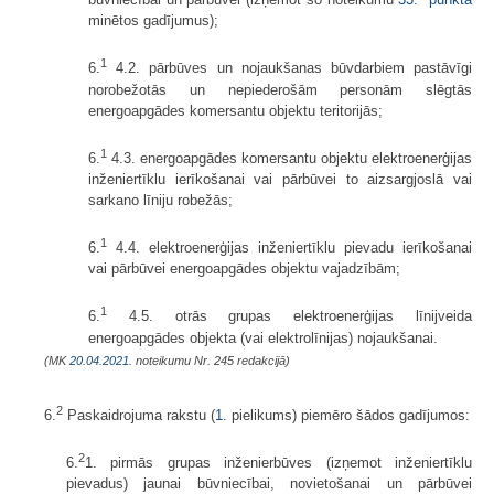
minētos gadījumus);
1
6.
4.2. pārbūves un nojaukšanas būvdarbiem pastāvīgi
norobežotās un nepiederošām personām slēgtās
energoapgādes komersantu objektu teritorijās;
1
6.
4.3. energoapgādes komersantu objektu elektroenerģijas
inženiertīklu ierīkošanai vai pārbūvei to aizsargjoslā vai
sarkano līniju robežās;
1
6.
4.4. elektroenerģijas inženiertīklu pievadu ierīkošanai
vai pārbūvei energoapgādes objektu vajadzībām;
1
6.
4.5. otrās grupas elektroenerģijas līnijveida
energoapgādes objekta (vai elektrolīnijas) nojaukšanai.
(MK
20.04.2021.
noteikumu Nr. 245 redakcijā)
2
6.
Paskaidrojuma rakstu (
1.
pielikums) piemēro šādos gadījumos:
2
6.
1. pirmās grupas inženierbūves (izņemot inženiertīklu
pievadus) jaunai būvniecībai, novietošanai un pārbūvei