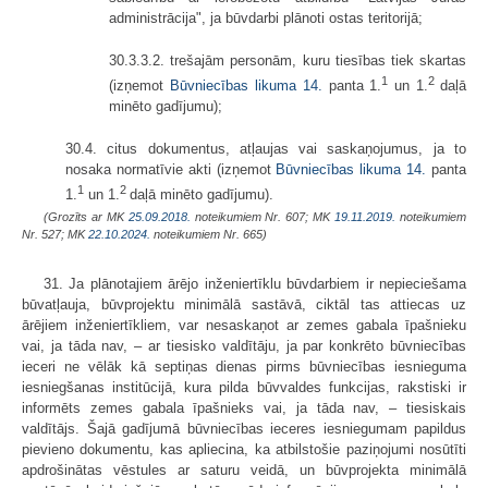
administrācija", ja būvdarbi plānoti ostas teritorijā;
30.3.3.2. trešajām personām, kuru tiesības tiek skartas
1
2
(izņemot
Būvniecības likuma
14.
panta 1.
un 1.
daļā
minēto gadījumu);
30.4. citus dokumentus, atļaujas vai saskaņojumus, ja to
nosaka normatīvie akti (izņemot
Būvniecības likuma
14.
panta
1
2
1.
un 1.
daļā minēto gadījumu).
(Grozīts ar MK
25.09.2018.
noteikumiem Nr. 607; MK
19.11.2019.
noteikumiem
Nr. 527; MK
22.10.2024.
noteikumiem Nr. 665)
31. Ja plānotajiem ārējo inženiertīklu būvdarbiem ir nepieciešama
būvatļauja, būvprojektu minimālā sastāvā, ciktāl tas attiecas uz
ārējiem inženiertīkliem, var nesaskaņot ar zemes gabala īpašnieku
vai, ja tāda nav, – ar tiesisko valdītāju, ja par konkrēto būvniecības
ieceri ne vēlāk kā septiņas dienas pirms būvniecības iesnieguma
iesniegšanas institūcijā, kura pilda būvvaldes funkcijas, rakstiski ir
informēts zemes gabala īpašnieks vai, ja tāda nav, – tiesiskais
valdītājs. Šajā gadījumā būvniecības ieceres iesniegumam papildus
pievieno dokumentu, kas apliecina, ka atbilstošie paziņojumi nosūtīti
apdrošinātas vēstules ar saturu veidā, un būvprojekta minimālā