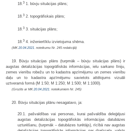
3
18.
1. būvju situācijas plāns;
3
18.
2. topogrāfiskais plāns;
3
18.
3. situācijas plāns;
3
18.
4. inženiertīklu izvietojuma shēma.
(MK
20.04.2021.
noteikumu Nr. 245 redakcijā)
19. Būvju situācijas plāns (turpmāk – būvju situācijas plāns) ir
augstas detalizācijas topogrāfiskās informācijas, ielu sarkano līniju,
zemes vienību robežu un to kadastra apzīmējumu un zemes vienību
daļu un to kadastra apzīmējumu savietots attēlojums vizuāli
uztveramā formā (M 1:50; M 1:250; M 1:500; M 1:1000).
(Grozīts ar MK
20.04.2021.
noteikumiem Nr. 245)
20. Būvju situācijas plānu nesagatavo, ja:
20.1. pašvaldības vai personas, kurai pašvaldība deleģējusi
augstas detalizācijas topogrāfiskās informācijas datubāzes
uzturēšanu, (turpmāk – datubāzes turētājs), rīcībā nav augstas
detalizācijas topogrāfiskās informācijas par dzelzceļa, valsts