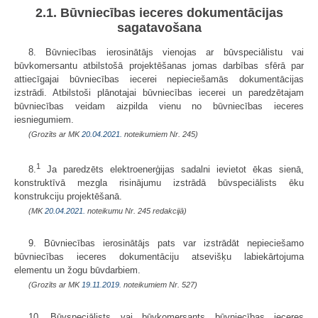
2.1. Būvniecības ieceres dokumentācijas
sagatavošana
8. Būvniecības ierosinātājs vienojas ar būvspeciālistu vai
būvkomersantu atbilstošā projektēšanas jomas darbības sfērā par
attiecīgajai būvniecības iecerei nepieciešamās dokumentācijas
izstrādi. Atbilstoši plānotajai būvniecības iecerei un paredzētajam
būvniecības veidam aizpilda vienu no būvniecības ieceres
iesniegumiem.
(Grozīts ar MK
20.04.2021.
noteikumiem Nr. 245)
1
8.
Ja paredzēts elektroenerģijas sadalni ievietot ēkas sienā,
konstruktīvā mezgla risinājumu izstrādā būvspeciālists ēku
konstrukciju projektēšanā.
(MK
20.04.2021.
noteikumu Nr. 245 redakcijā)
9. Būvniecības ierosinātājs pats var izstrādāt nepieciešamo
būvniecības ieceres dokumentāciju atsevišķu labiekārtojuma
elementu un žogu būvdarbiem.
(Grozīts ar MK
19.11.2019.
noteikumiem Nr. 527)
10. Būvspeciālists vai būvkomersants būvniecības ieceres