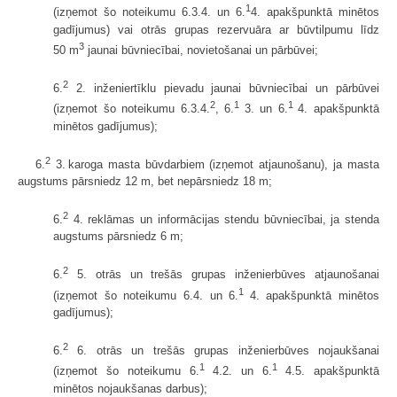
1
(izņemot šo noteikumu 6.3.4. un 6.
4. apakšpunktā minētos
gadījumus) vai otrās grupas rezervuāra ar būvtilpumu līdz
3
50 m
jaunai būvniecībai, novietošanai un pārbūvei;
2
6.
2. inženiertīklu pievadu jaunai būvniecībai un pārbūvei
2
1
1
(izņemot šo noteikumu 6.3.4.
, 6.
3. un 6.
4. apakšpunktā
minētos gadījumus);
2
6.
3. karoga masta būvdarbiem (izņemot atjaunošanu), ja masta
augstums pārsniedz 12 m, bet nepārsniedz 18 m;
2
6.
4. reklāmas un informācijas stendu būvniecībai, ja stenda
augstums pārsniedz 6 m;
2
6.
5. otrās un trešās grupas inženierbūves atjaunošanai
1
(izņemot šo noteikumu 6.4. un 6.
4. apakšpunktā minētos
gadījumus);
2
6.
6. otrās un trešās grupas inženierbūves nojaukšanai
1
1
(izņemot šo noteikumu 6.
4.2. un 6.
4.5. apakšpunktā
minētos nojaukšanas darbus);