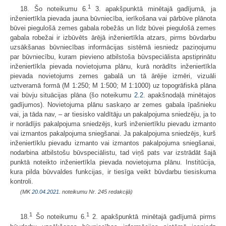
1
18. Šo noteikumu 6.
3. apakšpunktā minētajā gadījumā, ja
inženiertīkla pievada jauna būvniecība, ierīkošana vai pārbūve plānota
būvei piegulošā zemes gabala robežās un līdz būvei piegulošā zemes
gabala robežai ir izbūvēts ārējā inženiertīkla atzars, pirms būvdarbu
uzsākšanas būvniecības informācijas sistēmā iesniedz paziņojumu
par būvniecību, kuram pievieno atbilstoša būvspeciālista apstiprinātu
inženiertīkla pievada novietojuma plānu, kurā norādīts inženiertīkla
pievada novietojums zemes gabalā un tā ārējie izmēri, vizuāli
uztveramā formā (M 1:250; M 1:500; M 1:1000) uz topogrāfiskā plāna
vai būvju situācijas plāna (šo noteikumu
2.2
. apakšnodaļā minētajos
gadījumos). Novietojuma plānu saskaņo ar zemes gabala īpašnieku
vai, ja tāda nav, – ar tiesisko valdītāju un pakalpojuma sniedzēju, ja to
ir norādījis pakalpojuma sniedzējs, kurš inženiertīklu pievadu izmanto
vai izmantos pakalpojuma sniegšanai. Ja pakalpojuma sniedzējs, kurš
inženiertīklu pievadu izmanto vai izmantos pakalpojuma sniegšanai,
nodarbina atbilstošu būvspeciālistu, tad viņš pats var izstrādāt šajā
punktā noteikto inženiertīkla pievada novietojuma plānu. Institūcija,
kura pilda būvvaldes funkcijas, ir tiesīga veikt būvdarbu tiesiskuma
kontroli.
(MK
20.04.2021.
noteikumu Nr. 245 redakcijā)
1
1
18.
Šo noteikumu 6.
2. apakšpunktā minētajā gadījumā pirms