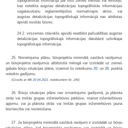
topogrāfiskās informācija par visu zemes vienību vai teritoriju,
kas noteikta augstas detalizācijas topogrāfiskās informācijas
sagatavošanu reglamentējošos normatīvajos aktos, vai
augstas detalizācijas topogrāfiskajā informācijā nav attēlotas
apvidū esošās būves;
24.2. virszemes stāvoklis apvidū neatbilst pašvaldības augstas
detalizācijas topogrāfiskajā informācijas datubāzē uzkrātajai
topogrāfiskajai informācijai.
25. Novietojuma plānu, būvprojekta minimālā sastāvā rasējumus
un būvprojekta rasējumus atbilstošā mērogā var izstrādāt uz zemes
gabala būvju situācijas plāna, izņemot šo noteikumu
20.
un
26.
punktā
noteikto gadījumu.
(Grozīts ar MK
20.04.2021.
noteikumiem Nr. 245)
26. Būvju situācijas plāns nav izmantojums gadījumā, ja plānota
otrās vai trešās grupas inženierbūves pārbūve, mainot inženierbūves
apjomu, vai ja plānota otrās vai trešās grupas inženierbūves jauna
būvniecība vai novietošana.
27. Ja būvprojekta minimālā sastāvā rasējumi ir izstrādāti uz būvju
situācijas plāna, tad būvprojekta rasējumus var izstrādāt uz būvju