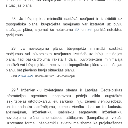
situācijas plāna.
28. Ja būvprojekta minimālā sastāvā rasējumi ir izstrādāti uz
topogrāfiskā plāna, būvprojekta rasējumus var izstrādāt uz būvju
situācijas plāna, izņemot šo noteikumu
20.
un
26.
punktā noteiktos
gadījumus.
29. Ja novietojuma plānu, būvprojekta minimālā sastāvā
rasējumus vai būvprojekta rasējumus izstrādā uz būvju situācijas
plāna, tad paskaidrojuma raksta I daļai, būvprojektam minimālajā
sastāvā vai būvprojektam nepievieno topogrāfisko plānu vai situācijas
plānu, bet pievieno būvju situācijas plānu.
(MK
20.04.2021.
noteikumu Nr. 245 redakcijā)
1
29.
Inženiertīklu izvietojuma shēma ir Latvijas Ģeotelpiskās
informācijas aģentūras sagatavotu pēdējā cikla augstākās
izšķirtspējas ortofotokaršu, ielu sarkano līniju, zemes vienību robežu
un to kadastra apzīmējumu, zemes vienību daļu un to kadastra
apzīmējumu, inženiertīklu īpašnieku sagatavotu inženiertīklu
novietojuma plānu shematisks attēlojums (kompilācija) vizuāli
uztveramā formā. Inženiertīklu izvietojuma shēma kā projektēšanas