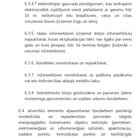
2
6.3.4.
elektrolīnijas gaisvada pieslēgumam, kas ierīkojams
elektroizolētā izpildījumā vienā pārlaidumā ar garumu līdz
10 m, nešķērsojot ielu brauktuves, ceļus un citas
virszemes būves (izņemot žogu un ietvi);
6.3.5. tādas inženierbūves (izņemot ārējos inženiertīklus)
nojaukšanai, kuras ekspluatācijas laiks nav ilgāks par vienu
gadu un kura jānojauc līdz šā termiņa beigām (turpmāk –
sezonas inženierbūve);
6.3.6. būvtāfeles novietošanai un nojaukšanai;
6.3.7. inženierbūves novietošanai uz publiska pasākuma
vai ielu tirdzniecības atļaujā norādīto laiku;
6.3.8. hidrotehnisko būvju gruntsūdens un pazemes ūdens
monitoringa pjezometrisko un izpētes urbumu būvdarbiem;
6.4. atsevišķu elementu atjaunošanas būvdarbiem pastāvīgi
norobežotās un nepiederošām personām slēgtās
energoapgādes komersantu objektu teritorijās (piemēram,
elektroenerģijas un siltumenerģijas ražotnēs, apakšstaciju,
sadales punktu, komutācijas punktu un tamlīdzīgās