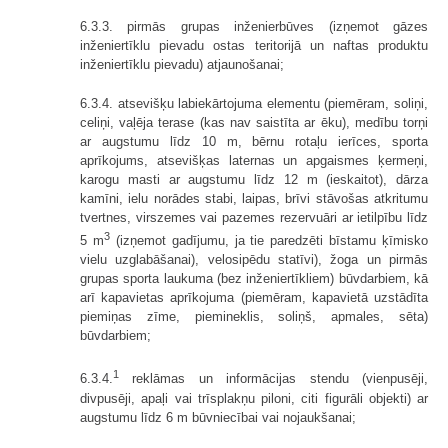
6.3.3. pirmās grupas inženierbūves (izņemot gāzes
inženiertīklu pievadu ostas teritorijā un naftas produktu
inženiertīklu pievadu) atjaunošanai;
6.3.4. atsevišķu labiekārtojuma elementu (piemēram, soliņi,
celiņi, vaļēja terase (kas nav saistīta ar ēku), medību torņi
ar augstumu līdz 10 m, bērnu rotaļu ierīces, sporta
aprīkojums, atsevišķas laternas un apgaismes ķermeņi,
karogu masti ar augstumu līdz 12 m (ieskaitot), dārza
kamīni, ielu norādes stabi, laipas, brīvi stāvošas atkritumu
tvertnes, virszemes vai pazemes rezervuāri ar ietilpību līdz
3
5 m
(izņemot gadījumu, ja tie paredzēti bīstamu ķīmisko
vielu uzglabāšanai), velosipēdu statīvi), žoga un pirmās
grupas sporta laukuma (bez inženiertīkliem) būvdarbiem, kā
arī kapavietas aprīkojuma (piemēram, kapavietā uzstādīta
piemiņas zīme, piemineklis, soliņš, apmales, sēta)
būvdarbiem;
1
6.3.4.
reklāmas un informācijas stendu (vienpusēji,
divpusēji, apaļi vai trīsplakņu piloni, citi figurāli objekti) ar
augstumu līdz 6 m būvniecībai vai nojaukšanai;