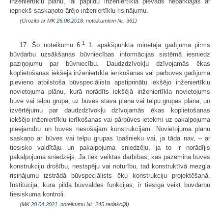
inženiertīklu plānu, lai papildu inženiertīkla pievads nepārklājas ar
iepriekš saskaņoto ārējo inženiertīklu risinājumu.
(Grozīts ar MK
26.06.2018.
noteikumiem Nr. 361)
1
17. Šo noteikumu 6.
1. apakšpunktā minētajā gadījumā pirms
būvdarbu uzsākšanas būvniecības informācijas sistēmā iesniedz
paziņojumu par būvniecību. Daudzdzīvokļu dzīvojamās ēkas
koplietošanas iekšējā inženiertīkla ierīkošanas vai pārbūves gadījumā
pievieno atbilstoša būvspeciālista apstiprinātu iekšējo inženiertīklu
novietojuma plānu, kurā norādīts iekšējā inženiertīkla novietojums
būvē vai telpu grupā, uz būves stāva plāna vai telpu grupas plāna, un
izvērtējumu par daudzdzīvokļu dzīvojamās ēkas koplietošanas
iekšējo inženiertīklu ierīkošanas vai pārbūves ietekmi uz pakalpojuma
pieejamību un būves nesošajām konstrukcijām. Novietojuma plānu
saskaņo ar būves vai telpu grupas īpašnieku vai, ja tāda nav, – ar
tiesisko valdītāju un pakalpojuma sniedzēju, ja to ir norādījis
pakalpojuma sniedzējs. Ja tiek veiktas darbības, kas pazemina būves
konstrukciju drošību, nestspēju vai noturību, tad konstruktīvā mezgla
risinājumu izstrādā būvspeciālists ēku konstrukciju projektēšanā.
Institūcija, kura pilda būvvaldes funkcijas, ir tiesīga veikt būvdarbu
tiesiskuma kontroli.
(MK
20.04.2021.
noteikumu Nr. 245 redakcijā)