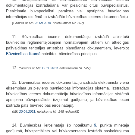
dokumentācijas izstrādāšanai var pieaicināt citus būvspeciālistus.
Pieaicinātie būvspeciālisti paraksta vai apstiprina būvniecības
informācijas sistēmā to izstrādāto būvniecības ieceres dokumentāciju.
(Grozīts ar MK
25.09.2018.
noteikumiem Nr. 607)
11. Būvniecības ieceres dokumentāciju izstrādā atbilstoši
būvniecību reglamentējošajiem normatīvajiem aktiem un attiecīgās
pašvaldības teritorijas attīstības plānošanas dokumentiem, ievērojot
Būvniecības likumā
noteiktos būvniecības principus.
12.
(Svītrots ar MK
19.11.2019.
noteikumiem Nr. 527)
13. Būvniecības ieceres dokumentāciju izstrādā elektroniski vienā
eksemplārā un pievieno būvniecības informācijas sistēmā. Izstrādāto
būvniecības ieceres dokumentāciju būvniecības informācijas sistēmā
apstiprina būvspeciālists (izņemot gadījumu, ja būvniecības ieceri
izstrādā pats būvniecības ierosinātājs).
(MK
20.04.2021.
noteikumu Nr. 245 redakcijā)
14. Būvniecības ierosinātājs šo noteikumu
9.
punktā minētajā
gadījumā, būvspeciālists vai būvkomersants izstrādā paskaidrojuma