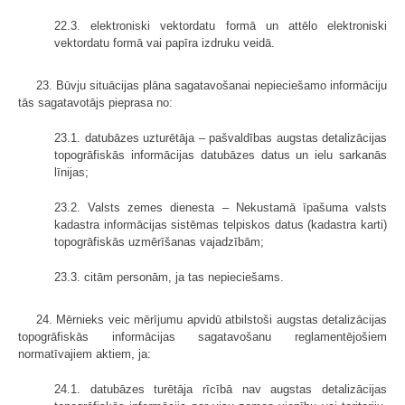
22.3. elektroniski vektordatu formā un attēlo elektroniski
vektordatu formā vai papīra izdruku veidā.
23. Būvju situācijas plāna sagatavošanai nepieciešamo informāciju
tās sagatavotājs pieprasa no:
23.1. datubāzes uzturētāja – pašvaldības augstas detalizācijas
topogrāfiskās informācijas datubāzes datus un ielu sarkanās
līnijas;
23.2. Valsts zemes dienesta – Nekustamā īpašuma valsts
kadastra informācijas sistēmas telpiskos datus (kadastra karti)
topogrāfiskās uzmērīšanas vajadzībām;
23.3. citām personām, ja tas nepieciešams.
24. Mērnieks veic mērījumu apvidū atbilstoši augstas detalizācijas
topogrāfiskās informācijas sagatavošanu reglamentējošiem
normatīvajiem aktiem, ja:
24.1. datubāzes turētāja rīcībā nav augstas detalizācijas