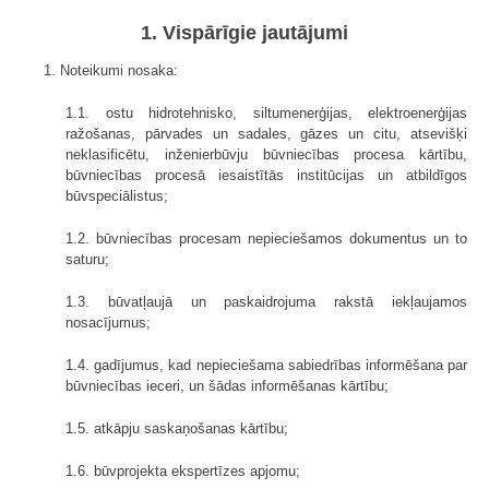
1. Vispārīgie jautājumi
1. Noteikumi nosaka:
1.1. ostu hidrotehnisko, siltumenerģijas, elektroenerģijas
ražošanas, pārvades un sadales, gāzes un citu, atsevišķi
neklasificētu, inženierbūvju būvniecības procesa kārtību,
būvniecības procesā iesaistītās institūcijas un atbildīgos
būvspeciālistus;
1.2. būvniecības procesam nepieciešamos dokumentus un to
saturu;
1.3. būvatļaujā un paskaidrojuma rakstā iekļaujamos
nosacījumus;
1.4. gadījumus, kad nepieciešama sabiedrības informēšana par
būvniecības ieceri, un šādas informēšanas kārtību;
1.5. atkāpju saskaņošanas kārtību;
1.6. būvprojekta ekspertīzes apjomu;