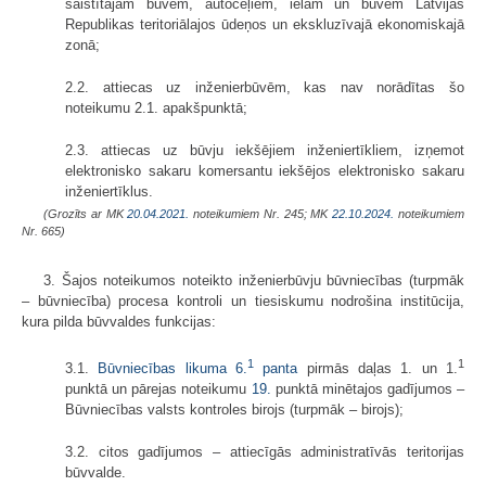
saistītajām būvēm, autoceļiem, ielām un būvēm Latvijas
Republikas teritoriālajos ūdeņos un ekskluzīvajā ekonomiskajā
zonā;
2.2. attiecas uz inženierbūvēm, kas nav norādītas šo
noteikumu 2.1. apakšpunktā;
2.3. attiecas uz būvju iekšējiem inženiertīkliem, izņemot
elektronisko sakaru komersantu iekšējos elektronisko sakaru
inženiertīklus.
(Grozīts ar MK
20.04.2021.
noteikumiem Nr. 245; MK
22.10.2024.
noteikumiem
Nr. 665)
3. Šajos noteikumos noteikto inženierbūvju būvniecības (turpmāk
– būvniecība) procesa kontroli un tiesiskumu nodrošina institūcija,
kura pilda būvvaldes funkcijas:
1
1
3.1.
Būvniecības likuma
6.
panta
pirmās daļas 1. un 1.
punktā un pārejas noteikumu
19.
punktā minētajos gadījumos –
Būvniecības valsts kontroles birojs (turpmāk – birojs);
3.2. citos gadījumos – attiecīgās administratīvās teritorijas
būvvalde.