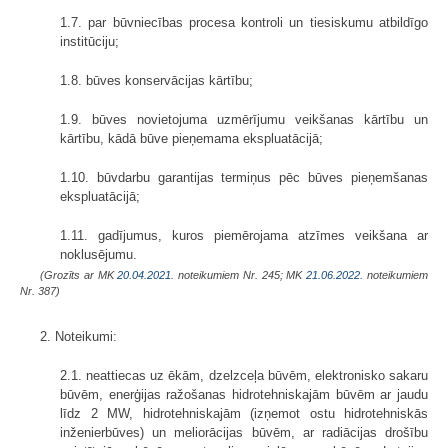
1.7. par būvniecības procesa kontroli un tiesiskumu atbildīgo
institūciju;
1.8. būves konservācijas kārtību;
1.9. būves novietojuma uzmērījumu veikšanas kārtību un
kārtību, kādā būve pieņemama ekspluatācijā;
1.10. būvdarbu garantijas termiņus pēc būves pieņemšanas
ekspluatācijā;
1.11. gadījumus, kuros piemērojama atzīmes veikšana ar
noklusējumu.
(Grozīts ar MK
20.04.2021.
noteikumiem Nr. 245; MK
21.06.2022.
noteikumiem
Nr. 387)
2. Noteikumi:
2.1. neattiecas uz ēkām, dzelzceļa būvēm, elektronisko sakaru
būvēm, enerģijas ražošanas hidrotehniskajām būvēm ar jaudu
līdz 2 MW, hidrotehniskajām (izņemot ostu hidrotehniskās
inženierbūves) un meliorācijas būvēm, ar radiācijas drošību