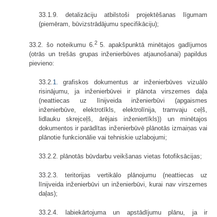
33.1.9. detalizāciju atbilstoši projektēšanas līgumam
(piemēram, būvizstrādājumu specifikāciju);
2
33.2. šo noteikumu 6.
5. apakšpunktā minētajos gadījumos
(otrās un trešās grupas inženierbūves atjaunošanai) papildus
pievieno:
33.2.
1.
grafiskos dokumentus ar inženierbūves vizuālo
risinājumu, ja inženierbūvei ir plānota virszemes daļa
(neattiecas uz līnijveida inženierbūvi (apgaismes
inženierbūve, elektrotīkls, elektrolīnija, tramvaju ceļš,
lidlauku skrejceļš, ārējais inženiertīkls)) un minētajos
dokumentos ir parādītas inženierbūvē plānotās izmaiņas vai
plānotie funkcionālie vai tehniskie uzlabojumi;
33.2.2. plānotās būvdarbu veikšanas vietas fotofiksācijas;
33.2.3. teritorijas vertikālo plānojumu (neattiecas uz
līnijveida inženierbūvi un inženierbūvi, kurai nav virszemes
daļas);
33.2.4. labiekārtojuma un apstādījumu plānu, ja ir