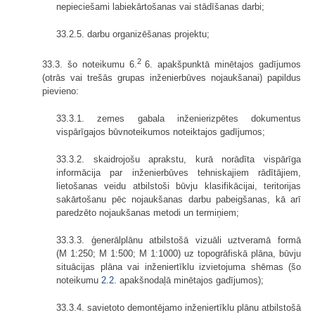
nepieciešami labiekārtošanas vai stādīšanas darbi;
33.2.5. darbu organizēšanas projektu;
2
33.3. šo noteikumu 6.
6. apakšpunktā minētajos gadījumos
(otrās vai trešās grupas inženierbūves nojaukšanai) papildus
pievieno:
33.3.1. zemes gabala inženierizpētes dokumentus
vispārīgajos būvnoteikumos noteiktajos gadījumos;
33.3.2. skaidrojošu aprakstu, kurā norādīta vispārīga
informācija par inženierbūves tehniskajiem rādītājiem,
lietošanas veidu atbilstoši būvju klasifikācijai, teritorijas
sakārtošanu pēc nojaukšanas darbu pabeigšanas, kā arī
paredzēto nojaukšanas metodi un termiņiem;
33.3.3. ģenerālplānu atbilstošā vizuāli uztveramā formā
(M 1:250; M 1:500; M 1:1000) uz topogrāfiskā plāna, būvju
situācijas plāna vai inženiertīklu izvietojuma shēmas (šo
noteikumu
2.2
. apakšnodaļā minētajos gadījumos);
33.3.4. savietoto demontējamo inženiertīklu plānu atbilstošā