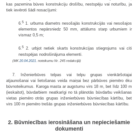
kas pazemina būves konstrukciju drošību, nestspēju vai noturību, ja
tiek ievēroti šādi nosacījumi:
5
6.
1. urbuma diametrs nesošajās konstrukcijās vai nesošajos
elementos nepārsniedz 50 mm, attālums starp urbumiem ir
vismaz 0,5 m;
5
6.
2. urbjot netiek skarts konstrukcijas stiegrojums vai citi
nestspējas nodrošinājuma elementi.
(MK
20.04.2021.
noteikumu Nr. 245 redakcijā)
7. Inženierbūves telpas vai telpu grupas vienkāršotajai
atjaunošanai vai lietošanas veida maiņai bez pārbūves piemēro ēku
būvnoteikumus. Karoga masta ar augstumu virs 18 m, bet līdz 100 m
(ieskaitot), būvdarbiem neatkarīgi no tā plānotās būvdarbu veikšanas
vietas piemēro otrās grupas inženierbūves būvniecības kārtību, bet
virs 100 m piemēro trešās grupas inženierbūves būvniecības kārtību.
2. Būvniecības ierosināšana un nepieciešamie
dokumenti