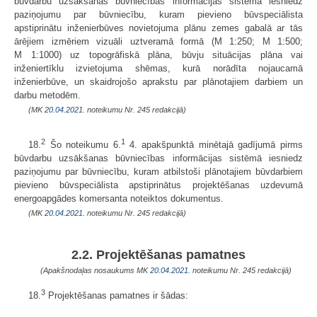
būvdarbu uzsākšanas būvniecības informācijas sistēmā iesniedz
paziņojumu par būvniecību, kuram pievieno būvspeciālista
apstiprinātu inženierbūves novietojuma plānu zemes gabalā ar tās
ārējiem izmēriem vizuāli uztveramā formā (M 1:250; M 1:500;
M 1:1000) uz topogrāfiskā plāna, būvju situācijas plāna vai
inženiertīklu izvietojuma shēmas, kurā norādīta nojaucamā
inženierbūve, un skaidrojošo aprakstu par plānotajiem darbiem un
darbu metodēm.
(MK
20.04.2021.
noteikumu Nr. 245 redakcijā)
2
1
18.
Šo noteikumu 6.
4. apakšpunktā minētajā gadījumā pirms
būvdarbu uzsākšanas būvniecības informācijas sistēmā iesniedz
paziņojumu par būvniecību, kuram atbilstoši plānotajiem būvdarbiem
pievieno būvspeciālista apstiprinātus projektēšanas uzdevumā
energoapgādes komersanta noteiktos dokumentus.
(MK
20.04.2021.
noteikumu Nr. 245 redakcijā)
2.2. Projektēšanas pamatnes
(Apakšnodaļas nosaukums MK
20.04.2021.
noteikumu Nr. 245 redakcijā)
3
18.
Projektēšanas pamatnes ir šādas: