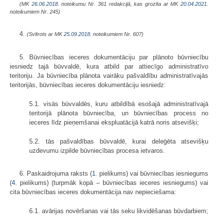
(MK
26.06.2018.
noteikumu Nr. 361 redakcijā, kas grozīta ar MK
20.04.2021.
noteikumiem Nr. 245)
4.
(Svītrots ar MK
25.09.2018.
noteikumiem Nr. 607)
5. Būvniecības ieceres dokumentāciju par plānoto būvniecību
iesniedz tajā būvvaldē, kura atbild par attiecīgo administratīvo
teritoriju. Ja būvniecība plānota vairāku pašvaldību administratīvajās
teritorijās, būvniecības ieceres dokumentāciju iesniedz:
5.1. visās būvvaldēs, kuru atbildībā esošajā administratīvajā
teritorijā plānota būvniecība, un būvniecības process no
ieceres līdz pieņemšanai ekspluatācijā katrā noris atsevišķi;
5.2. tās pašvaldības būvvaldē, kurai deleģēta atsevišķu
uzdevumu izpilde būvniecības procesa ietvaros.
6. Paskaidrojuma raksts (
1.
pielikums) vai būvniecības iesniegums
(
4.
pielikums) (turpmāk kopā – būvniecības ieceres iesniegums) vai
cita būvniecības ieceres dokumentācija nav nepieciešama:
6.1. avārijas novēršanas vai tās seku likvidēšanas būvdarbiem;