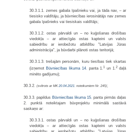
30.3.1.1. zemes gabala īpašnieku vai, ja tāda nav, – ar
tiesisko valdītāju, ja būvniecības ierosinātājs nav zemes
gabala īpašnieks vai tiesiskais valdītājs;
30.3.1.2. ostas pārvaldi un – no kuģošanas drošības
viedokļa – ar attiecīgās ostas kapteini un valsts
sabiedrību ar ierobežotu atbildību "Latvijas Jūras
administrācija", ja būvdarbi plānoti ostas teritorijā;
30.3.1.3. trešajām personām, kuru tiesības tiek skartas
1
2
(izņemot
Būvniecības likuma
14.
panta 1.
un 1.
daļā
minēto gadījumu);
30.3.2.
;
(svītrots ar MK
20.04.2021.
noteikumiem Nr. 245)
30.3.3. papildus
Būvniecības likuma
15.
panta pirmās daļas
2. punktā noteiktajam būvprojektu minimālā sastāvā
saskaņo ar:
30.3.3.1. ostas pārvaldi un – no kuģošanas drošības
viedokļa – ar attiecīgās ostas kapteini un valsts
sabiedrību ar ierobežotu atbildību "Latvijas Jūras