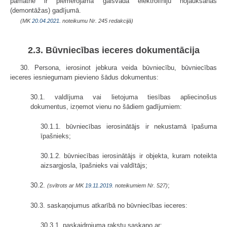
pamatne ir piemērojama gaisvada elektrolīniju nojaukšanas
(demontāžas) gadījumā.
(MK
20.04.2021.
noteikumu Nr. 245 redakcijā)
2.3. Būvniecības ieceres dokumentācija
30. Persona, ierosinot jebkura veida būvniecību, būvniecības
ieceres iesniegumam pievieno šādus dokumentus:
30.1. valdījuma vai lietojuma tiesības apliecinošus
dokumentus, izņemot vienu no šādiem gadījumiem:
30.1.1. būvniecības ierosinātājs ir nekustamā īpašuma
īpašnieks;
30.1.2. būvniecības ierosinātājs ir objekta, kuram noteikta
aizsargjosla, īpašnieks vai valdītājs;
30.2.
;
(svītrots ar MK
19.11.2019.
noteikumiem Nr. 527)
30.3. saskaņojumus atkarībā no būvniecības ieceres:
30.3.1. paskaidrojuma rakstu saskaņo ar: