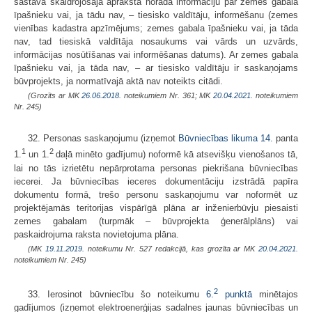
sastāvā skaidrojošajā aprakstā norāda informāciju par zemes gabala
īpašnieku vai, ja tādu nav, – tiesisko valdītāju, informēšanu (zemes
vienības kadastra apzīmējums; zemes gabala īpašnieku vai, ja tāda
nav, tad tiesiskā valdītāja nosaukums vai vārds un uzvārds,
informācijas nosūtīšanas vai informēšanas datums). Ar zemes gabala
īpašnieku vai, ja tāda nav, – ar tiesisko valdītāju ir saskaņojams
būvprojekts, ja normatīvajā aktā nav noteikts citādi.
(Grozīts ar MK
26.06.2018.
noteikumiem Nr. 361; MK
20.04.2021.
noteikumiem
Nr. 245)
32. Personas saskaņojumu (izņemot
Būvniecības likuma
14.
panta
1
2
1.
un 1.
daļā minēto gadījumu) noformē kā atsevišķu vienošanos tā,
lai no tās izrietētu nepārprotama personas piekrišana būvniecības
iecerei. Ja būvniecības ieceres dokumentāciju izstrādā papīra
dokumentu formā, trešo personu saskaņojumu var noformēt uz
projektējamās teritorijas vispārīgā plāna ar inženierbūvju piesaisti
zemes gabalam (turpmāk – būvprojekta ģenerālplāns) vai
paskaidrojuma raksta novietojuma plāna.
(MK
19.11.2019.
noteikumu Nr. 527 redakcijā, kas grozīta ar MK
20.04.2021.
noteikumiem Nr. 245)
2
33. Ierosinot būvniecību šo noteikumu
6.
punktā
minētajos
gadījumos (izņemot elektroenerģijas sadalnes jaunas būvniecības un