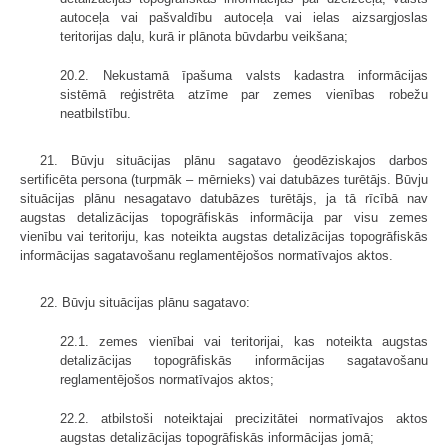
autoceļa vai pašvaldību autoceļa vai ielas aizsargjoslas
teritorijas daļu, kurā ir plānota būvdarbu veikšana;
20.2. Nekustamā īpašuma valsts kadastra informācijas
sistēmā reģistrēta atzīme par zemes vienības robežu
neatbilstību.
21. Būvju situācijas plānu sagatavo ģeodēziskajos darbos
sertificēta persona (turpmāk – mērnieks) vai datubāzes turētājs. Būvju
situācijas plānu nesagatavo datubāzes turētājs, ja tā rīcībā nav
augstas detalizācijas topogrāfiskās informācija par visu zemes
vienību vai teritoriju, kas noteikta augstas detalizācijas topogrāfiskās
informācijas sagatavošanu reglamentējošos normatīvajos aktos.
22. Būvju situācijas plānu sagatavo:
22.1. zemes vienībai vai teritorijai, kas noteikta augstas
detalizācijas topogrāfiskās informācijas sagatavošanu
reglamentējošos normatīvajos aktos;
22.2. atbilstoši noteiktajai precizitātei normatīvajos aktos
augstas detalizācijas topogrāfiskās informācijas jomā;