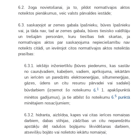
6.2. žoga novietošanai, ja to, pildot normatīvajos aktos
noteiktos pienākumus, veic valsts pārvaldes iestāde;
6.3. saskaņojot ar zemes gabala īpašnieku, būves īpašnieku
vai, ja tāda nav, tad ar zemes gabala, būves tiesisko valdītāju
un trešajām personām, kuru tiesības tiek skartas, ja
normatīvajos aktos par saskaņojuma nepieciešamību nav
noteikts citādi, un ievērojot citos normatīvajos aktos noteiktās
prasības:
6.3.1. iekšējo inženiertīklu (būves piederums, kas sastāv
no cauruļvadiem, kabeļiem, vadiem, aprīkojuma, iekārtām
un ierīcēm un paredzēts elektroenerģijas, siltumenerģijas,
gāzes, ūdens un citu resursu pārvadei vai sadalei)
1
būvdarbiem (izņemot šo noteikumu
6.
1. apakšpunktā
5
minētos gadījumus), ja tie atbilst šo noteikumu
6.
punktā
minētajiem nosacījumiem;
6.3.2. hidranta, aizbīdņa, kapes vai citas ierīces nomaiņas
darbiem, dabas stihijas, zādzības un citu neparedzētu
apstākļu dēļ radušos bojājumu likvidēšanas darbiem,
atsevišķu bojāto vai nolietoto iekārtu nomaiņai;