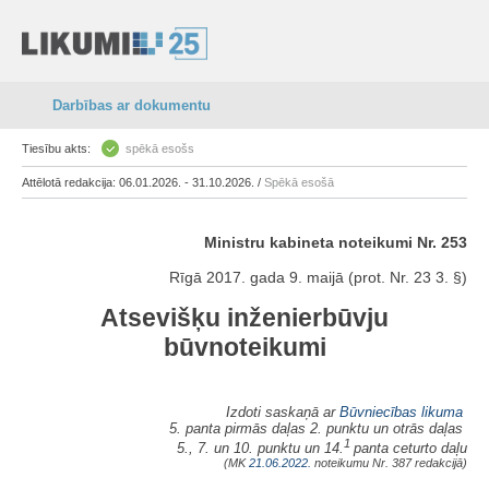
Darbības ar dokumentu
Tiesību akts:
spēkā esošs
Attēlotā redakcija: 06.01.2026. - 31.10.2026. /
Spēkā esošā
Ministru kabineta noteikumi Nr. 253
Rīgā 2017. gada 9. maijā (prot. Nr. 23 3. §)
Atsevišķu inženierbūvju
būvnoteikumi
Izdoti saskaņā ar
Būvniecības likuma
5. panta pirmās daļas 2. punktu un otrās daļas
1
5., 7. un 10. punktu un 14.
panta ceturto daļu
(MK
21.06.2022.
noteikumu Nr. 387 redakcijā)