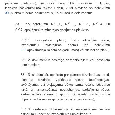
pārbūves gadījumu), institūcijā, kura pilda būvvaldes funkcijas,
iesniedz paskaidrojuma raksta I daļu, kurai pievieno šo noteikumu
30.
punktā minētos dokumentus, kā arī šādus dokumentus:
2
2
2
2
33.1. šo noteikumu 6.
1., 6.
2., 6.
3., 6.
4. un
2
6.
7. apakšpunktā minētajos gadījumos pievieno:
33.1.1. topogrāfisko plānu, būvju situācijas plānu,
inženiertīklu izvietojuma shēmu (šo noteikumu
2.2
. apakšnodaļā minētajos gadījumos) vai situācijas plānu;
33.1.2. dokumentus saskaņā ar tehniskajiem vai īpašajiem
noteikumiem;
33.1.3. skaidrojošu aprakstu par plānoto būvniecības ieceri,
plānotās būvdarbu veikšanas vietas fotofiksācijas,
izvērtējumu, vai pieļaujama būves izmantošana būvdarbu
laikā, un izmantošanas nosacījumus, sadalījumu būves
kārtās ar tajā ietveramo apjomu (ja paredz būvdarbus vai
objekta nodošanu ekspluatācijā pa būves kārtām);
33.1.4. grafiskos dokumentus ar inženierbūves vizuālo
risinājumu (izņemot inženierbūves nojaukšanu);