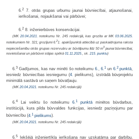
2
6.
7. otrās grupas urbumu jaunai būvniecībai, atjaunošanai,
ierīkošanai, nojaukšanai vai pārbūvei;
2
6.
8. inženierbūves konservācijai.
(MK
20.04.2021.
noteikumu Nr. 245 redakcijā, kas grozīta ar MK
03.06.2025.
2
noteikumiem Nr. 321; grozījumi 6.
1. apakšpunktā attiecībā uz paskaidrojuma raksta
3
nepieciešamību otrās grupas rezervuāru ar būvtilpumu līdz 50 m
jaunai būvniecībai,
novietošanai un pārbūvei stājas spēkā
01.11.2025.
, sk.
215. punktu
)
3
1
2
6.
Gadījumos, kas nav minēti šo noteikumu
6.
,
6.
un
6.
punktā
,
iesniedz būvniecības iesniegumu (
4.
pielikums), izstrādā būvprojektu
minimālā sastāvā un saņem būvatļauju.
(MK
20.04.2021.
noteikumu Nr. 245 redakcijā)
4
1
6.
Lai veiktu šo noteikumu
6.
punktā
minētos būvdarbus,
institūcijā, kura pilda būvvaldes funkcijas, iesniedz paziņojumu par
1
būvniecību (
4.
pielikums
).
(MK
20.04.2021.
noteikumu Nr. 245 redakcijā)
5
6.
Iekšējā inženiertīkla ierīkošana nav uzskatāma par darbību,