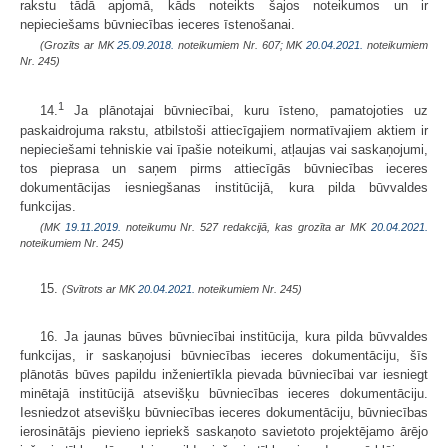
rakstu tādā apjomā, kāds noteikts šajos noteikumos un ir
nepieciešams būvniecības ieceres īstenošanai.
(Grozīts ar MK
25.09.2018.
noteikumiem Nr. 607; MK
20.04.2021.
noteikumiem
Nr. 245)
1
14.
Ja plānotajai būvniecībai, kuru īsteno, pamatojoties uz
paskaidrojuma rakstu, atbilstoši attiecīgajiem normatīvajiem aktiem ir
nepieciešami tehniskie vai īpašie noteikumi, atļaujas vai saskaņojumi,
tos pieprasa un saņem pirms attiecīgās būvniecības ieceres
dokumentācijas iesniegšanas institūcijā, kura pilda būvvaldes
funkcijas.
(MK
19.11.2019.
noteikumu Nr. 527 redakcijā, kas grozīta ar MK
20.04.2021.
noteikumiem Nr. 245)
15.
(Svītrots ar MK
20.04.2021.
noteikumiem Nr. 245)
16. Ja jaunas būves būvniecībai institūcija, kura pilda būvvaldes
funkcijas, ir saskaņojusi būvniecības ieceres dokumentāciju, šīs
plānotās būves papildu inženiertīkla pievada būvniecībai var iesniegt
minētajā institūcijā atsevišķu būvniecības ieceres dokumentāciju.
Iesniedzot atsevišķu būvniecības ieceres dokumentāciju, būvniecības
ierosinātājs pievieno iepriekš saskaņoto savietoto projektējamo ārējo