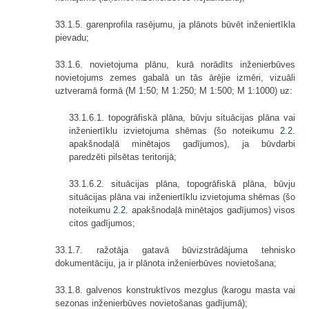
33.1.5. garenprofila rasējumu, ja plānots būvēt inženiertīkla
pievadu;
33.1.6. novietojuma plānu, kurā norādīts inženierbūves
novietojums zemes gabalā un tās ārējie izmēri, vizuāli
uztveramā formā (M 1:50; M 1:250; M 1:500; M 1:1000) uz:
33.1.6.1. topogrāfiskā plāna, būvju situācijas plāna vai
inženiertīklu izvietojuma shēmas (šo noteikumu
2.2
.
apakšnodaļā minētajos gadījumos), ja būvdarbi
paredzēti pilsētas teritorijā;
33.1.6.2. situācijas plāna, topogrāfiskā plāna, būvju
situācijas plāna vai inženiertīklu izvietojuma shēmas (šo
noteikumu
2.2
. apakšnodaļā minētajos gadījumos) visos
citos gadījumos;
33.1.7. ražotāja gatavā būvizstrādājuma tehnisko
dokumentāciju, ja ir plānota inženierbūves novietošana;
33.1.8. galvenos konstruktīvos mezglus (karogu masta vai
sezonas inženierbūves novietošanas gadījumā);