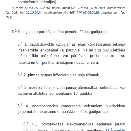
norobežotās teritorijās).
(Grozīts ar MK
25.09.2018.
noteikumiem Nr. 607; MK
20.04.2021.
noteikumiem
Nr. 245; MK
22.10.2024.
noteikumiem Nr. 665; MK
03.06.2025.
noteikumiem Nr.
321)
1
6.
Paziņojumu par būvniecību piemēro šādos gadījumos:
1
6.
1. daudzdzīvokļu dzīvojamās ēkas koplietošanas iekšējā
inženiertīkla ierīkošanai vai pārbūvei, kā arī citu būvju iekšējā
inženiertīkla ierīkošanai vai pārbūvei, ja tie neatbilst šo
5
noteikumu
6.
punktā
minētajiem nosacījumiem;
1
6.
2. pirmās grupas inženierbūves nojaukšanai;
1
6.
3. inženiertīkla pievada jaunai būvniecībai, ierīkošanai vai
pārbūvei atbilstoši šo noteikumu
18.
punktam;
1
6.
4. energoapgādes komersanta veicamiem būvdarbiem
(izņemot šo noteikumu
6.
punktā minētos gadījumus):
1
6.
4.1. brīvstāvošas elektroenerģijas sadalnes jaunai
1
būvniecībai un pārbūvei (izņemot šo noteikumu
33.
punktā