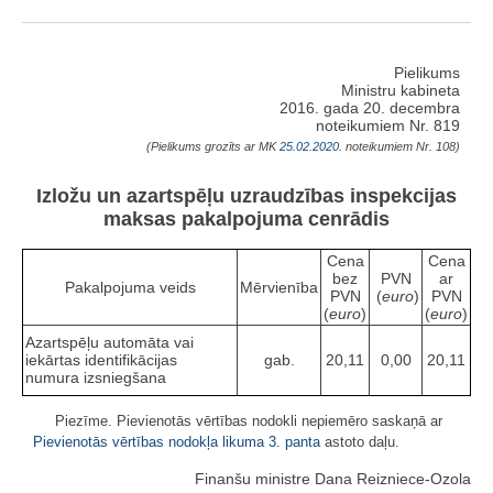
Pielikums
Ministru kabineta
2016. gada 20. decembra
noteikumiem Nr. 819
(Pielikums grozīts ar MK
25.02.2020.
noteikumiem Nr. 108)
Izložu un azartspēļu uzraudzības inspekcijas
maksas pakalpojuma cenrādis
Cena
Cena
bez
PVN
ar
Pakalpojuma veids
Mērvienība
PVN
(
euro
)
PVN
(
euro
)
(
euro
)
Azartspēļu automāta vai
iekārtas identifikācijas
gab.
20,11
0,00
20,11
numura izsniegšana
Piezīme. Pievienotās vērtības nodokli nepiemēro saskaņā ar
Pievienotās vērtības nodokļa likuma
3. panta
astoto daļu.
Finanšu ministre Dana Reizniece-Ozola