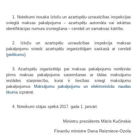
1. Noteikumi nosaka Izložu un azartspēļu uzraudzības inspekcijas
sniegtā maksas pakalpojuma – azartspēļu automāta vai iekārtas
identifikācijas numura izsniegšana – cenrādi un samaksas kārtību.
2. Izložu un azartspēļu uzraudzības inspekcija maksas
pakalpojumu sniedz azartspēļu organizētājam saskaņā ar cenrādi
(
pielikums
).
3. Azartspēļu organizētājs par maksas pakalpojumu norēķinās
pirms maksas pakalpojuma saņemšanas ar tādas maksājumu
iestādes starpniecību, kurai ir tiesības sniegt maksājumu
pakalpojumus
Maksājumu pakalpojumu un elektroniskās naudas
likuma
izpratnē.
4. Noteikumi stājas spēkā 2017. gada 1. janvārī.
Ministru prezidents Māris Kučinskis
Finanšu ministre Dana Reizniece-Ozola