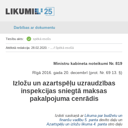
Darbības ar dokumentu
Tiesību akts:
spēkā esošs
Attēlotā redakcija: 28.02.2020. - ... /
Spēkā esošā
Ministru kabineta noteikumi Nr. 819
Rīgā 2016. gada 20. decembrī (prot. Nr. 69 13. §)
Izložu un azartspēļu uzraudzības
inspekcijas sniegtā maksas
pakalpojuma cenrādis
Izdoti saskaņā ar
Likuma par budžetu un
finanšu vadību
5. panta
devīto daļu un
Azartspēļu un izložu likuma
4. panta
otro daļu