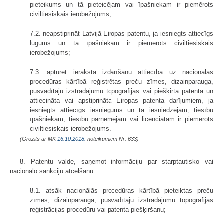
pieteikums un tā pieteicējam vai īpašniekam ir piemērots
civiltiesiskais ierobežojums;
7.2. neapstiprināt Latvijā Eiropas patentu, ja iesniegts attiecīgs
lūgums un tā īpašniekam ir piemērots civiltiesiskais
ierobežojums;
7.3. apturēt ieraksta izdarīšanu attiecībā uz nacionālās
procedūras kārtībā reģistrētas preču zīmes, dizainparauga,
pusvadītāju izstrādājumu topogrāfijas vai piešķirta patenta un
attiecināta vai apstiprināta Eiropas patenta darījumiem, ja
iesniegts attiecīgs iesniegums un tā iesniedzējam, tiesību
īpašniekam, tiesību pārņēmējam vai licenciātam ir piemērots
civiltiesiskais ierobežojums.
(Grozīts ar MK
16.10.2018.
noteikumiem Nr. 633)
8. Patentu valde, saņemot informāciju par starptautisko vai
nacionālo sankciju atcelšanu:
8.1. atsāk nacionālās procedūras kārtībā pieteiktas preču
zīmes, dizainparauga, pusvadītāju izstrādājumu topogrāfijas
reģistrācijas procedūru vai patenta piešķiršanu;