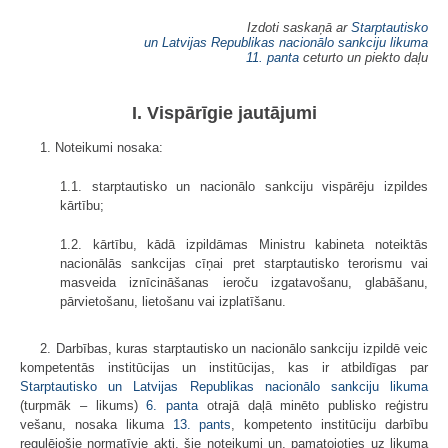
Izdoti saskaņā ar
Starptautisko
un Latvijas Republikas nacionālo sankciju likuma
11. panta
ceturto un piekto daļu
I. Vispārīgie jautājumi
1. Noteikumi nosaka:
1.1. starptautisko un nacionālo sankciju vispārēju izpildes
kārtību;
1.2. kārtību, kādā izpildāmas Ministru kabineta noteiktās
nacionālās sankcijas cīņai pret starptautisko terorismu vai
masveida iznīcināšanas ieroču izgatavošanu, glabāšanu,
pārvietošanu, lietošanu vai izplatīšanu.
2. Darbības, kuras starptautisko un nacionālo sankciju izpildē veic
kompetentās institūcijas un institūcijas, kas ir atbildīgas par
Starptautisko un Latvijas Republikas nacionālo sankciju likuma
(turpmāk – likums)
6. panta
otrajā daļā minēto publisko reģistru
vešanu, nosaka likuma
13. pants
, kompetento institūciju darbību
regulējošie normatīvie akti, šie noteikumi un, pamatojoties uz likuma