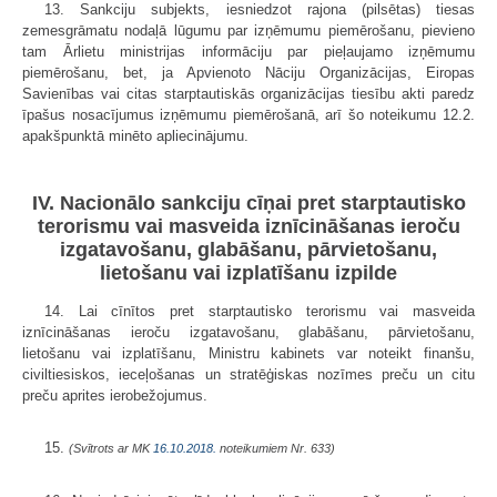
13. Sankciju subjekts, iesniedzot rajona (pilsētas) tiesas
zemesgrāmatu nodaļā lūgumu par izņēmumu piemērošanu, pievieno
tam Ārlietu ministrijas informāciju par pieļaujamo izņēmumu
piemērošanu, bet, ja Apvienoto Nāciju Organizācijas, Eiropas
Savienības vai citas starptautiskās organizācijas tiesību akti paredz
īpašus nosacījumus izņēmumu piemērošanā, arī šo noteikumu 12.2.
apakšpunktā minēto apliecinājumu.
IV. Nacionālo sankciju cīņai pret starptautisko
terorismu vai masveida iznīcināšanas ieroču
izgatavošanu, glabāšanu, pārvietošanu,
lietošanu vai izplatīšanu izpilde
14. Lai cīnītos pret starptautisko terorismu vai masveida
iznīcināšanas ieroču izgatavošanu, glabāšanu, pārvietošanu,
lietošanu vai izplatīšanu, Ministru kabinets var noteikt finanšu,
civiltiesiskos, ieceļošanas un stratēģiskas nozīmes preču un citu
preču aprites ierobežojumus.
15.
(Svītrots ar MK
16.10.2018.
noteikumiem Nr. 633)