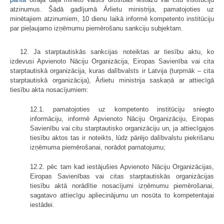
atzinumus. Šādā gadījumā Ārlietu ministrija, pamatojoties uz
minētajiem atzinumiem, 10 dienu laikā informē kompetento institūciju
par pieļaujamo izņēmumu piemērošanu sankciju subjektam.
12. Ja starptautiskās sankcijas noteiktas ar tiesību aktu, ko
izdevusi Apvienoto Nāciju Organizācija, Eiropas Savienība vai cita
starptautiskā organizācija, kuras dalībvalsts ir Latvija (turpmāk – cita
starptautiskā organizācija), Ārlietu ministrija saskaņā ar attiecīgā
tiesību akta nosacījumiem:
12.1. pamatojoties uz kompetento institūciju sniegto
informāciju, informē Apvienoto Nāciju Organizāciju, Eiropas
Savienību vai citu starptautisko organizāciju un, ja attiecīgajos
tiesību aktos tas ir noteikts, lūdz pārējo dalībvalstu piekrišanu
izņēmuma piemērošanai, norādot pamatojumu;
12.2. pēc tam kad iestājušies Apvienoto Nāciju Organizācijas,
Eiropas Savienības vai citas starptautiskās organizācijas
tiesību aktā norādītie nosacījumi izņēmumu piemērošanai,
sagatavo attiecīgu apliecinājumu un nosūta to kompetentajai
iestādei.