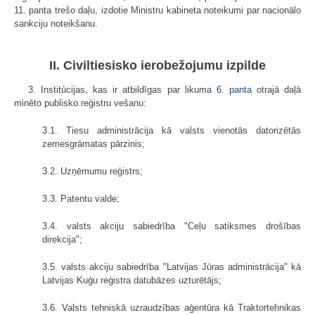
11. panta trešo daļu, izdotie Ministru kabineta noteikumi par nacionālo
sankciju noteikšanu.
II. Civiltiesisko ierobežojumu izpilde
3. Institūcijas, kas ir atbildīgas par likuma
6. panta
otrajā daļā
minēto publisko reģistru vešanu:
3.1. Tiesu administrācija kā valsts vienotās datorizētās
zemesgrāmatas pārzinis;
3.2. Uzņēmumu reģistrs;
3.3. Patentu valde;
3.4. valsts akciju sabiedrība "Ceļu satiksmes drošības
direkcija";
3.5. valsts akciju sabiedrība "Latvijas Jūras administrācija" kā
Latvijas Kuģu reģistra datubāzes uzturētājs;
3.6. Valsts tehniskā uzraudzības aģentūra kā Traktortehnikas