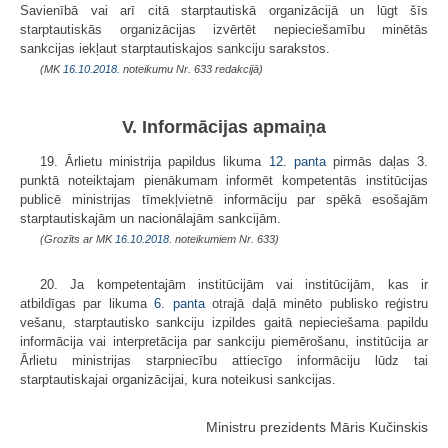
Savienībā vai arī citā starptautiskā organizācijā un lūgt šīs
starptautiskās organizācijas izvērtēt nepieciešamību minētās
sankcijas iekļaut starptautiskajos sankciju sarakstos.
(MK
16.10.2018.
noteikumu Nr. 633 redakcijā)
V. Informācijas apmaiņa
19. Ārlietu ministrija papildus likuma
12. panta
pirmās daļas 3.
punktā noteiktajam pienākumam informēt kompetentās institūcijas
publicē ministrijas tīmekļvietnē informāciju par spēkā esošajām
starptautiskajām un nacionālajām sankcijām.
(Grozīts ar MK
16.10.2018.
noteikumiem Nr. 633)
20. Ja kompetentajām institūcijām vai institūcijām, kas ir
atbildīgas par likuma
6. panta
otrajā daļā minēto publisko reģistru
vešanu, starptautisko sankciju izpildes gaitā nepieciešama papildu
informācija vai interpretācija par sankciju piemērošanu, institūcija ar
Ārlietu ministrijas starpniecību attiecīgo informāciju lūdz tai
starptautiskajai organizācijai, kura noteikusi sankcijas.
Ministru prezidents Māris Kučinskis