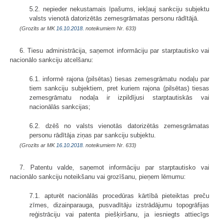
5.2. nepieder nekustamais īpašums, iekļauj sankciju subjektu
valsts vienotā datorizētās zemesgrāmatas personu rādītājā.
(Grozīts ar MK
16.10.2018.
noteikumiem Nr. 633)
6. Tiesu administrācija, saņemot informāciju par starptautisko vai
nacionālo sankciju atcelšanu:
6.1. informē rajona (pilsētas) tiesas zemesgrāmatu nodaļu par
tiem sankciju subjektiem, pret kuriem rajona (pilsētas) tiesas
zemesgrāmatu nodaļa ir izpildījusi starptautiskās vai
nacionālās sankcijas;
6.2. dzēš no valsts vienotās datorizētās zemesgrāmatas
personu rādītāja ziņas par sankciju subjektu.
(Grozīts ar MK
16.10.2018.
noteikumiem Nr. 633)
7. Patentu valde, saņemot informāciju par starptautisko vai
nacionālo sankciju noteikšanu vai grozīšanu, pieņem lēmumu:
7.1. apturēt nacionālās procedūras kārtībā pieteiktas preču
zīmes, dizainparauga, pusvadītāju izstrādājumu topogrāfijas
reģistrāciju vai patenta piešķiršanu, ja iesniegts attiecīgs