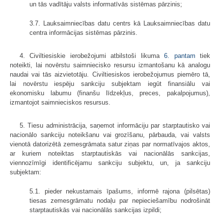
un tās vadītāju valsts informatīvās sistēmas pārzinis;
3.7. Lauksaimniecības datu centrs kā Lauksaimniecības datu
centra informācijas sistēmas pārzinis.
4. Civiltiesiskie ierobežojumi atbilstoši likuma
6. pantam
tiek
noteikti, lai novērstu saimniecisko resursu izmantošanu kā analogu
naudai vai tās aizvietotāju. Civiltiesiskos ierobežojumus piemēro tā,
lai novērstu iespēju sankciju subjektam iegūt finansiālu vai
ekonomisku labumu (finanšu līdzekļus, preces, pakalpojumus),
izmantojot saimnieciskos resursus.
5. Tiesu administrācija, saņemot informāciju par starptautisko vai
nacionālo sankciju noteikšanu vai grozīšanu, pārbauda, vai valsts
vienotā datorizētā zemesgrāmata satur ziņas par normatīvajos aktos,
ar kuriem noteiktas starptautiskās vai nacionālās sankcijas,
viennozīmīgi identificējamu sankciju subjektu, un, ja sankciju
subjektam:
5.1. pieder nekustamais īpašums, informē rajona (pilsētas)
tiesas zemesgrāmatu nodaļu par nepieciešamību nodrošināt
starptautiskās vai nacionālās sankcijas izpildi;