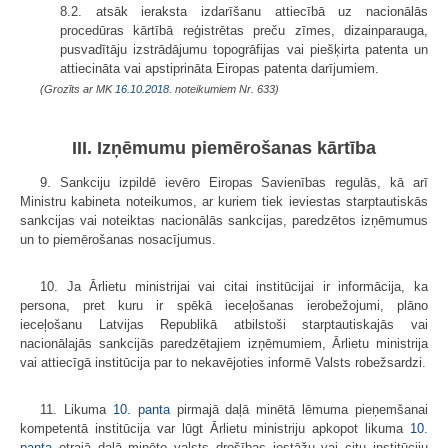
8.2. atsāk ieraksta izdarīšanu attiecībā uz nacionālās
procedūras kārtībā reģistrētas preču zīmes, dizainparauga,
pusvadītāju izstrādājumu topogrāfijas vai piešķirta patenta un
attiecināta vai apstiprināta Eiropas patenta darījumiem.
(Grozīts ar MK
16.10.2018.
noteikumiem Nr. 633)
III. Izņēmumu piemērošanas kārtība
9. Sankciju izpildē ievēro Eiropas Savienības regulās, kā arī
Ministru kabineta noteikumos, ar kuriem tiek ieviestas starptautiskās
sankcijas vai noteiktas nacionālās sankcijas, paredzētos izņēmumus
un to piemērošanas nosacījumus.
10. Ja Ārlietu ministrijai vai citai institūcijai ir informācija, ka
persona, pret kuru ir spēkā ieceļošanas ierobežojumi, plāno
ieceļošanu Latvijas Republikā atbilstoši starptautiskajās vai
nacionālajās sankcijās paredzētajiem izņēmumiem, Ārlietu ministrija
vai attiecīgā institūcija par to nekavējoties informē Valsts robežsardzi.
11. Likuma
10. panta
pirmajā daļā minētā lēmuma pieņemšanai
kompetentā institūcija var lūgt Ārlietu ministriju apkopot likuma
10.
panta
otrajā daļā minēto valsts drošības iestāžu vai citu institūciju