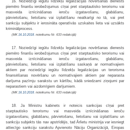
16. Noziedzīgi iegūtu līdzekļu legalizācijas novēršanas dienests
piemēro finanšu ierobežojumus cīņai pret starptautisko terorismu vai
masveida iznīcināšanas ieroču izgatavošanu, glabāšanu,
pārvietošanu, lietošanu vai izplatīšanu neatkarīgi no tā, vai pret
sankciju subjektu ir ierosināta operatīvās uzskaites lieta vai uzsākts
kriminālprocess.
(MK
16.10.2018.
noteikumu Nr. 633 redakcijā)
17. Noziedzīgi iegūtu līdzekļu legalizācijas novēršanas dienests
piemēro finanšu ierobežojumus cīņai pret starptautisko terorismu vai
masveida iznīcināšanas ieroču izgatavošanu, glabāšanu,
pārvietošanu, lietošanu vai izplatīšanu saskaņā ar normatīvajiem
aktiem par noziedzīgi iegūtu līdzekļu legalizācijas un terorisma
finansēšanas novēršanu un normatīvajiem aktiem par neparasta
darījuma pazīmju sarakstu un kārtību, kādā sniedzami ziņojumi par
neparastiem vai aizdomīgiem darījumiem.
(MK
16.10.2018.
noteikumu Nr. 633 redakcijā)
18. Ja Ministru kabinets ir noteicis sankcijas cīņai pret
starptautisko terorismu vai masveida iznīcināšanas ieroču
izgatavošanu, glabāšanu, pārvietošanu, lietošanu vai izplatīšanu un
sankciju subjekts tās nav apstrīdējis, tad Ārlietu ministrija var iesniegt
attiecīgo sankciju sarakstu Apvienoto Nāciju Organizācijā, Eiropas