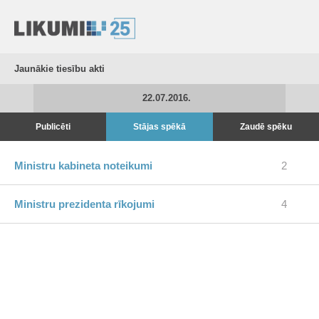
Jaunākie tiesību akti
22.07.2016.
Publicēti
Stājas spēkā
Zaudē spēku
Ministru kabineta noteikumi
2
Ministru prezidenta rīkojumi
4