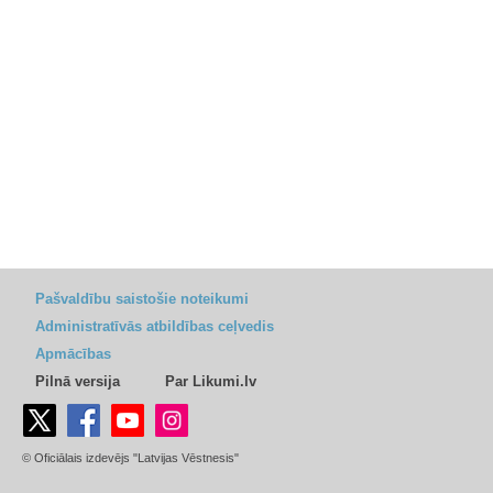
Pašvaldību saistošie noteikumi
Administratīvās atbildības ceļvedis
Apmācības
Pilnā versija
Par Likumi.lv
© Oficiālais izdevējs "Latvijas Vēstnesis"