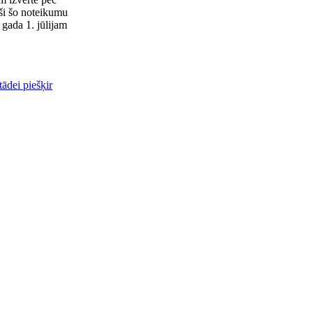
oši šo noteikumu
 gada 1. jūlijam
tādei piešķir