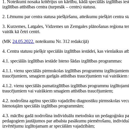
1. Noteikumi nosaka kritērijus un kārtību, kādā speciālās izglītības ie
izglītības attīstības centra (turpmāk – centrs) statusu.
2. Lēmumu par centra statusa piešķiršanu, atteikumu piešķirt centra sta
3. Kurzemes, Latgales, Vidzemes un Zemgales plānošanas reģiona terito
vairāk kā četri centri.
(MK
24.05.2022.
noteikumu Nr. 312 redakcijā)
4. Centra statusu piešķir speciālās izglītības iestādei, kas vienlaikus atb
4.1. speciālās izglītības iestāde īsteno šādas izglītības programmas:
4.1.1. vienu speciālās pirmsskolas izglītības programmu izglītojamiem ar
traucējumiem, smagiem garīgās attīstības traucējumiem vai vairākiem 
4.1.2. vienu speciālās pamatizglītības izglītības programmu izglītojami
traucējumiem vai vairākiem smagiem attīstības traucējumiem;
4.2. nodrošina agrīnu speciālo vajadzību diagnostiku pirmsskolas vecuma
īstenotajām speciālās izglītības programmām;
4.3. mācību gadā nodrošina individuālu metodisku un pedagoģisku palīd
pedagogiem jautājumos par atbalsta pasākumu piemērošanu, individuā
izvērtējumu izglītojamam ar speciālām vajadzībām;