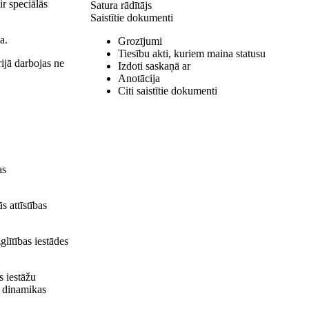
ir speciālās
Satura rādītājs
Saistītie dokumenti
a.
Grozījumi
Tiesību akti, kuriem maina statusu
ijā darbojas ne
Izdoti saskaņā ar
Anotācija
Citi saistītie dokumenti
as
s attīstības
glītības iestādes
s iestāžu
u dinamikas