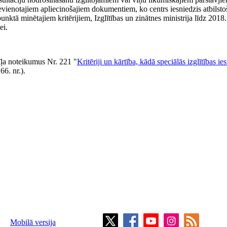
evienotajiem apliecinošajiem dokumentiem, ko centrs iesniedzis atbilst
nktā minētajiem kritērijiem, Izglītības un zinātnes ministrija līdz 2018.
ei.
īļa noteikumus Nr. 221 "
Kritēriji un kārtība, kādā speciālās izglītības ies
66. nr.).
Mobilā versija