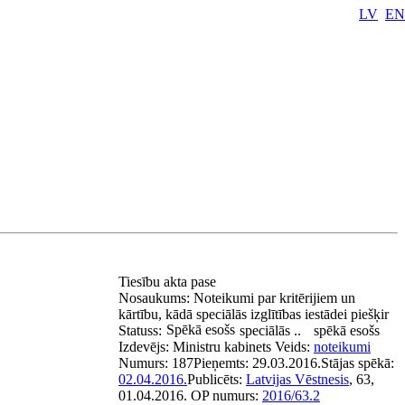
LV
EN
Tiesību akta pase
Nosaukums:
Noteikumi par kritērijiem un
kārtību, kādā speciālās izglītības iestādei piešķir
Spēkā esošs
Statuss:
speciālās ..
spēkā esošs
Izdevējs:
Ministru kabinets
Veids:
noteikumi
Numurs:
187
Pieņemts:
29.03.2016.
Stājas spēkā:
02.04.2016.
Publicēts:
Latvijas Vēstnesis
, 63,
01.04.2016.
OP numurs:
2016/63.2