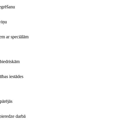
tegrēšanu
viņu
iem ar speciālām
abiedriskām
tības iestādes
pārējās
 pieredze darbā