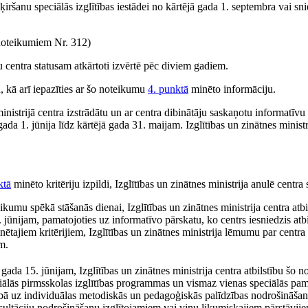
ķiršanu speciālās izglītības iestādei no kārtējā gada 1. septembra vai s
oteikumiem Nr. 312)
ību centra statusam atkārtoti izvērtē pēc diviem gadiem.
u, kā arī iepazīties ar šo noteikumu
4. punktā
minēto informāciju.
inistrijā centra izstrādātu un ar centra dibinātāju saskaņotu informatīvu
da 1. jūnija līdz kārtējā gada 31. maijam. Izglītības un zinātnes ministri
ktā
minēto kritēriju izpildi, Izglītības un zinātnes ministrija anulē centra 
oteikumu spēkā stāšanās dienai, Izglītības un zinātnes ministrija centra atbi
 jūnijam, pamatojoties uz informatīvo pārskatu, ko centrs iesniedzis atbi
ētajiem kritērijiem, Izglītības un zinātnes ministrija lēmumu par centra 
m.
8. gada 15. jūnijam, Izglītības un zinātnes ministrija centra atbilstību šo 
iālās pirmsskolas izglītības programmas un vismaz vienas speciālās pama
ībā uz individuālas metodiskās un pedagoģiskās palīdzības nodrošināš
sultāciju nodrošināšanu izglītojamiem vai viņu likumiskajiem pārstāvjie