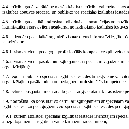
4.4. mācību gadā izstrādā ne mazāk kā divus mācību vai metodiskos atb
izglītības apguves procesā, un publisko tos speciālās izglītības iestāde
4.5. mācību gada laikā nodrošina individuālas konsultācijas ne mazāk 
likumiskajiem pārstāvjiem neatkarīgi no izglītojamo izglītības ieguves 
4.6. kalendāra gada laikā organizē vismaz divus informatīvi izglītojo
vajadzībām:
4.6.1. vismaz vienu pedagogu profesionālās kompetences pilnveides s
4.6.2. vismaz vienu pasākumu izglītojamo ar speciālām vajadzībām li
organizācijām);
4.7. regulāri publisko speciālās izglītības iestādes tīmekļvietnē vai cit
organizētajiem pasākumiem un pedagogu profesionālās kompetences p
4.8. pētniecības jautājumos sadarbojas ar augstskolām, kuras īsteno 
4.9. nodrošina, ka konsultatīvo darbu ar izglītojamiem ar speciālām v
izglītības iestāžu pedagogiem veic speciālās izglītības iestādes pedago
4.9.1. kuriem atbilstoši speciālās izglītības iestādes īstenotajām spe
ar izglītojamiem ar iegūtiem vai iedzimtiem traucējumiem;