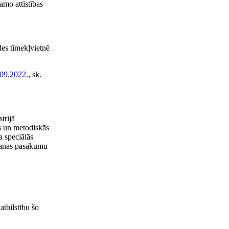
amo attīstības
des tīmekļvietnē
09.2022.
, sk.
trijā
ās un metodiskās
 speciālās
gšanas pasākumu
tbilstību šo