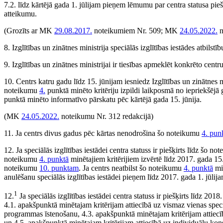
7.2. līdz kārtējā gada 1. jūlijam pieņem lēmumu par centra statusa pieš
atteikumu.
(Grozīts ar MK
29.08.2017.
noteikumiem Nr. 509; MK
24.05.2022.
n
8. Izglītības un zinātnes ministrija speciālās izglītības iestādes atbilst
9. Izglītības un zinātnes ministrijai ir tiesības apmeklēt konkrēto centr
10. Centrs katru gadu līdz 15. jūnijam iesniedz Izglītības un zinātnes m
noteikumu
4.
punktā minēto kritēriju izpildi laikposmā no iepriekšējā ga
punktā minēto informatīvo pārskatu pēc kārtējā gada 15. jūnija.
(MK
24.05.2022.
noteikumu Nr. 312 redakcijā)
11. Ja centrs divus gadus pēc kārtas nenodrošina šo noteikumu
4. pun
12. Ja speciālās izglītības iestādei centra statuss ir piešķirts līdz šo n
noteikumu
4. punktā
minētajiem kritērijiem izvērtē līdz 2017. gada 15.
noteikumu
10. punktam
. Ja centrs neatbilst šo noteikumu
4. punktā
min
anulēšanu speciālās izglītības iestādei pieņem līdz 2017. gada 1. jūlija
1
12.
Ja speciālās izglītības iestādei centra statuss ir piešķirts līdz 201
4.1. apakšpunktā minētajam kritērijam attiecībā uz vismaz vienas spec
programmas īstenošanu, 4.3. apakšpunktā minētajam kritērijam attiec
un 4.5. apakšpunktā minētajam kritērijam attiecībā uz individuālu kon