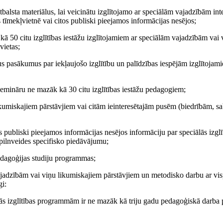
alsta materiālus, lai veicinātu izglītojamo ar speciālām vajadzībām in
s tīmekļvietnē vai citos publiski pieejamos informācijas nesējos;
kā 50 citu izglītības iestāžu izglītojamiem ar speciālām vajadzībām vai 
vietas;
šus pasākumus par iekļaujošo izglītību un palīdzības iespējām izglītojam
emināru ne mazāk kā 30 citu izglītības iestāžu pedagogiem;
kumiskajiem pārstāvjiem vai citām ieinteresētajām pusēm (biedrībām, s
os publiski pieejamos informācijas nesējos informāciju par speciālās izglī
ilnveides specifisko piedāvājumu;
pedagoģijas studiju programmas;
ajadzībām vai viņu likumiskajiem pārstāvjiem un metodisko darbu ar vis
gi:
ciālās izglītības programmām ir ne mazāk kā triju gadu pedagoģiskā darba