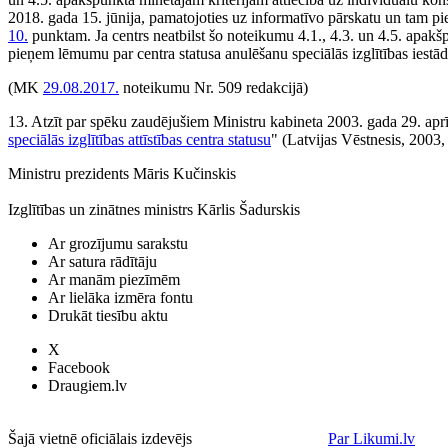
2018. gada 15. jūnija, pamatojoties uz informatīvo pārskatu un tam pi
10.
punktam. Ja centrs neatbilst šo noteikumu 4.1., 4.3. un 4.5. apakšpu
pieņem lēmumu par centra statusa anulēšanu speciālās izglītības iestād
(MK
29.08.2017.
noteikumu Nr. 509 redakcijā)
13. Atzīt par spēku zaudējušiem Ministru kabineta 2003. gada 29. apr
speciālās izglītības attīstības centra statusu
" (Latvijas Vēstnesis, 2003, 
Ministru prezidents Māris Kučinskis
Izglītības un zinātnes ministrs Kārlis Šadurskis
Ar grozījumu sarakstu
Ar satura rādītāju
Ar manām piezīmēm
Ar lielāka izmēra fontu
Drukāt tiesību aktu
X
Facebook
Draugiem.lv
Šajā vietnē oficiālais izdevējs
Par Likumi.lv