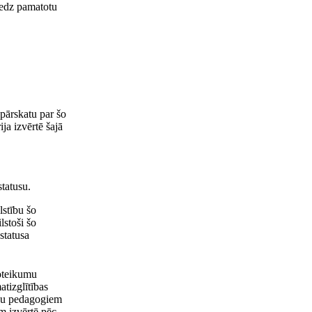
niedz pamatotu
 pārskatu par šo
ja izvērtē šajā
statusu.
lstību šo
lstoši šo
statusa
noteikumu
tizglītības
anu pedagogiem
m izvērtē pēc