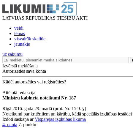
LATVIJAS REPUBLIKAS TIESĪBU AKTI
veidi
tēmas
visvairāk skatītie
jaunākie
uz sākumu
Izvērstā meklēšana
Autorizēties savā kontā
Kādēļ autorizēties vai reģistrēties?
Attēlotā redakcija
Ministru kabineta noteikumi Nr. 187
Rīgā 2016. gada 29. martā (prot. Nr. 15 9. §)
Noteikumi par kritērijiem un kārtību, kādā speciālās izglītības iestādei p
Izdoti saskaņā ar
Vispārējās izglītības likuma
4. panta
7. punktu