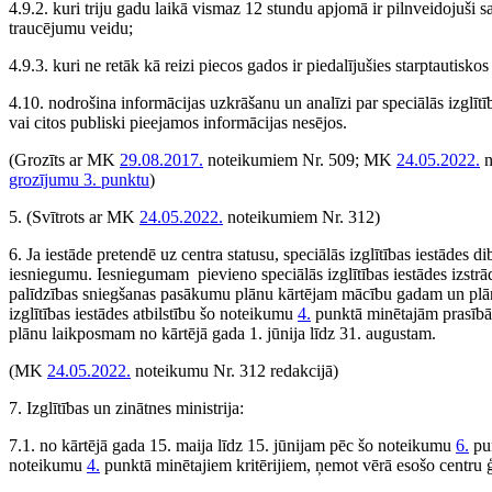
4.9.2. kuri triju gadu laikā vismaz 12 stundu apjomā ir pilnveidojuši sa
traucējumu veidu;
4.9.3. kuri ne retāk kā reizi piecos gados ir piedalījušies starptautis
4.10. nodrošina informācijas uzkrāšanu un analīzi par speciālās izglītī
vai citos publiski pieejamos informācijas nesējos.
(Grozīts ar MK
29.08.2017.
noteikumiem Nr. 509; MK
24.05.2022.
n
grozījumu 3. punktu
)
5.
(Svītrots ar MK
24.05.2022.
noteikumiem Nr. 312)
6. Ja iestāde pretendē uz centra statusu, speciālās izglītības iestādes di
iesniegumu. Iesniegumam pievieno speciālās izglītības iestādes izstrād
palīdzības sniegšanas pasākumu plānu kārtējam mācību gadam un plān
izglītības iestādes atbilstību šo noteikumu
4.
punktā minētajām prasībām
plānu laikposmam no kārtējā gada 1. jūnija līdz 31. augustam.
(MK
24.05.2022.
noteikumu Nr. 312 redakcijā)
7. Izglītības un zinātnes ministrija:
7.1. no kārtējā gada 15. maija līdz 15. jūnijam pēc šo noteikumu
6.
pun
noteikumu
4.
punktā minētajiem kritērijiem, ņemot vērā esošo centru 