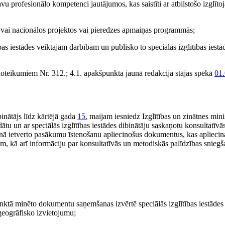
vu profesionālo kompetenci jautājumos, kas saistīti ar atbilstošo izglītoj
kos vai nacionālos projektos vai pieredzes apmaiņas programmās;
bas iestādes veiktajām darbībām un publisko to speciālās izglītības iestā
oteikumiem Nr. 312.; 4.1. apakšpunkta jaunā redakcija stājas spēkā
01.
binātājs līdz kārtējā gada
15.
maijam iesniedz Izglītības un zinātnes minis
ātu un ar speciālās izglītības iestādes dibinātāju saskaņotu konsultatīv
ā ietverto pasākumu īstenošanu apliecinošus dokumentus, kas apliecina
, kā arī informāciju par konsultatīvās un metodiskās palīdzības snie
ktā minēto dokumentu saņemšanas izvērtē speciālās izglītības iestādes a
ģeogrāfisko izvietojumu;