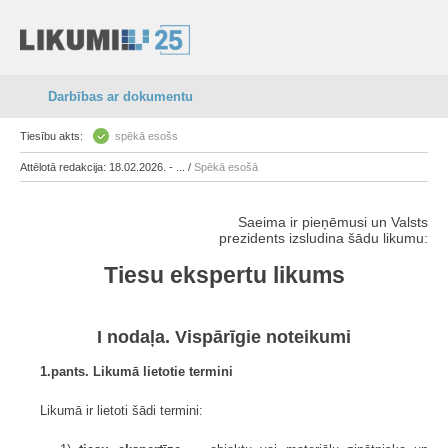
Darbības ar dokumentu
Tiesību akts:
spēkā esošs
Attēlotā redakcija: 18.02.2026. - ... /
Spēkā esošā
Saeima ir pieņēmusi un Valsts
prezidents izsludina šādu likumu:
Tiesu ekspertu likums
I nodaļa. Vispārīgie noteikumi
1.pants. Likumā lietotie termini
Likumā ir lietoti šādi termini: