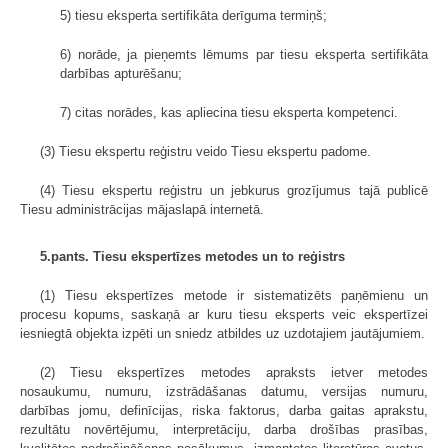
5) tiesu eksperta sertifikāta derīguma termiņš;
6) norāde, ja pieņemts lēmums par tiesu eksperta sertifikāta
darbības apturēšanu;
7) citas norādes, kas apliecina tiesu eksperta kompetenci.
(3) Tiesu ekspertu reģistru veido Tiesu ekspertu padome.
(4) Tiesu ekspertu reģistru un jebkurus grozījumus tajā publicē
Tiesu administrācijas mājaslapā internetā.
5.pants. Tiesu ekspertīzes metodes un to reģistrs
(1) Tiesu ekspertīzes metode ir sistematizēts paņēmienu un
procesu kopums, saskaņā ar kuru tiesu eksperts veic ekspertīzei
iesniegtā objekta izpēti un sniedz atbildes uz uzdotajiem jautājumiem.
(2) Tiesu ekspertīzes metodes apraksts ietver metodes
nosaukumu, numuru, izstrādāšanas datumu, versijas numuru,
darbības jomu, definīcijas, riska faktorus, darba gaitas aprakstu,
rezultātu novērtējumu, interpretāciju, darba drošības prasības,