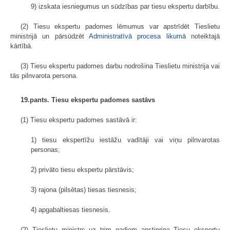
9) izskata iesniegumus un sūdzības par tiesu ekspertu darbību.
(2) Tiesu ekspertu padomes lēmumus var apstrīdēt Tieslietu
ministrijā un pārsūdzēt
Administratīvā procesa likumā
noteiktajā
kārtībā.
(3) Tiesu ekspertu padomes darbu nodrošina Tieslietu ministrija vai
tās pilnvarota persona.
19.pants. Tiesu ekspertu padomes sastāvs
(1) Tiesu ekspertu padomes sastāvā ir:
1) tiesu ekspertīžu iestāžu vadītāji vai viņu pilnvarotas
personas;
2) privāto tiesu ekspertu pārstāvis;
3) rajona (pilsētas) tiesas tiesnesis;
4) apgabaltiesas tiesnesis.
(2) Tieslietu ministrs uz trim gadiem apstiprina Tiesu ekspertu