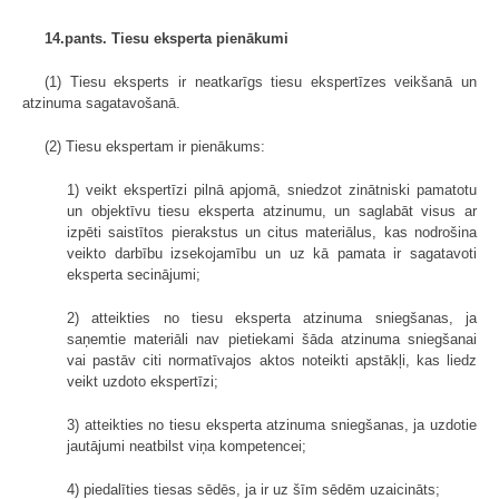
14.pants. Tiesu eksperta pienākumi
(1) Tiesu eksperts ir neatkarīgs tiesu ekspertīzes veikšanā un
atzinuma sagatavošanā.
(2) Tiesu ekspertam ir pienākums:
1) veikt ekspertīzi pilnā apjomā, sniedzot zinātniski pamatotu
un objektīvu tiesu eksperta atzinumu, un saglabāt visus ar
izpēti saistītos pierakstus un citus materiālus, kas nodrošina
veikto darbību izsekojamību un uz kā pamata ir sagatavoti
eksperta secinājumi;
2) atteikties no tiesu eksperta atzinuma sniegšanas, ja
saņemtie materiāli nav pietiekami šāda atzinuma sniegšanai
vai pastāv citi normatīvajos aktos noteikti apstākļi, kas liedz
veikt uzdoto ekspertīzi;
3) atteikties no tiesu eksperta atzinuma sniegšanas, ja uzdotie
jautājumi neatbilst viņa kompetencei;
4) piedalīties tiesas sēdēs, ja ir uz šīm sēdēm uzaicināts;