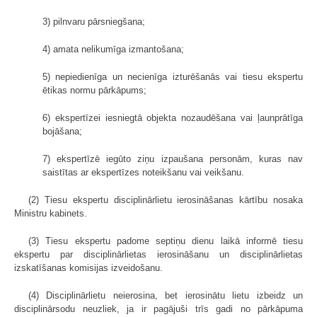
3) pilnvaru pārsniegšana;
4) amata nelikumīga izmantošana;
5) nepiedienīga un necienīga izturēšanās vai tiesu ekspertu
ētikas normu pārkāpums;
6) ekspertīzei iesniegtā objekta nozaudēšana vai ļaunprātīga
bojāšana;
7) ekspertīzē iegūto ziņu izpaušana personām, kuras nav
saistītas ar ekspertīzes noteikšanu vai veikšanu.
(2) Tiesu ekspertu disciplinārlietu ierosināšanas kārtību nosaka
Ministru kabinets.
(3) Tiesu ekspertu padome septiņu dienu laikā informē tiesu
ekspertu par disciplinārlietas ierosināšanu un disciplinārlietas
izskatīšanas komisijas izveidošanu.
(4) Disciplinārlietu neierosina, bet ierosinātu lietu izbeidz un
disciplinārsodu neuzliek, ja ir pagājuši trīs gadi no pārkāpuma