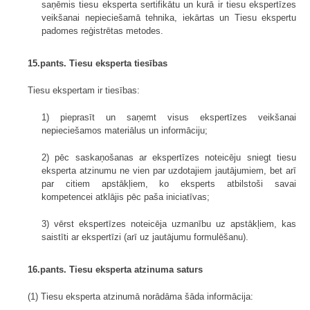
saņēmis tiesu eksperta sertifikātu un kurā ir tiesu ekspertīzes
veikšanai nepieciešamā tehnika, iekārtas un Tiesu ekspertu
padomes reģistrētas metodes.
15.pants. Tiesu eksperta tiesības
Tiesu ekspertam ir tiesības:
1) pieprasīt un saņemt visus ekspertīzes veikšanai
nepieciešamos materiālus un informāciju;
2) pēc saskaņošanas ar ekspertīzes noteicēju sniegt tiesu
eksperta atzinumu ne vien par uzdotajiem jautājumiem, bet arī
par citiem apstākļiem, ko eksperts atbilstoši savai
kompetencei atklājis pēc paša iniciatīvas;
3) vērst ekspertīzes noteicēja uzmanību uz apstākļiem, kas
saistīti ar ekspertīzi (arī uz jautājumu formulēšanu).
16.pants. Tiesu eksperta atzinuma saturs
(1) Tiesu eksperta atzinumā norādāma šāda informācija: