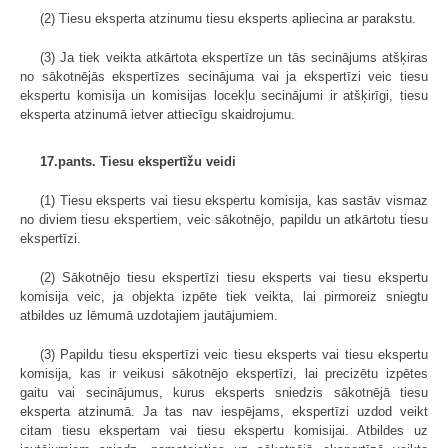
(2) Tiesu eksperta atzinumu tiesu eksperts apliecina ar parakstu.
(3) Ja tiek veikta atkārtota ekspertīze un tās secinājums atšķiras
no sākotnējās ekspertīzes secinājuma vai ja ekspertīzi veic tiesu
ekspertu komisija un komisijas locekļu secinājumi ir atšķirīgi, tiesu
eksperta atzinumā ietver attiecīgu skaidrojumu.
17.pants. Tiesu ekspertīžu veidi
(1) Tiesu eksperts vai tiesu ekspertu komisija, kas sastāv vismaz
no diviem tiesu ekspertiem, veic sākotnējo, papildu un atkārtotu tiesu
ekspertīzi.
(2) Sākotnējo tiesu ekspertīzi tiesu eksperts vai tiesu ekspertu
komisija veic, ja objekta izpēte tiek veikta, lai pirmoreiz sniegtu
atbildes uz lēmumā uzdotajiem jautājumiem.
(3) Papildu tiesu ekspertīzi veic tiesu eksperts vai tiesu ekspertu
komisija, kas ir veikusi sākotnējo ekspertīzi, lai precizētu izpētes
gaitu vai secinājumus, kurus eksperts sniedzis sākotnējā tiesu
eksperta atzinumā. Ja tas nav iespējams, ekspertīzi uzdod veikt
citam tiesu ekspertam vai tiesu ekspertu komisijai. Atbildes uz