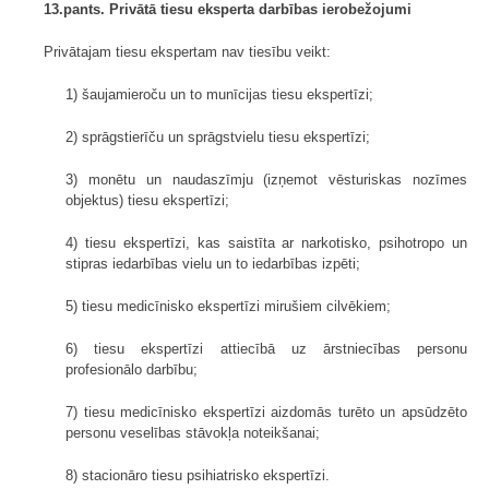
13.pants. Privātā tiesu eksperta darbības ierobežojumi
Privātajam tiesu ekspertam nav tiesību veikt:
1) šaujamieroču un to munīcijas tiesu ekspertīzi;
2) sprāgstierīču un sprāgstvielu tiesu ekspertīzi;
3) monētu un naudaszīmju (izņemot vēsturiskas nozīmes
objektus) tiesu ekspertīzi;
4) tiesu ekspertīzi, kas saistīta ar narkotisko, psihotropo un
stipras iedarbības vielu un to iedarbības izpēti;
5) tiesu medicīnisko ekspertīzi mirušiem cilvēkiem;
6) tiesu ekspertīzi attiecībā uz ārstniecības personu
profesionālo darbību;
7) tiesu medicīnisko ekspertīzi aizdomās turēto un apsūdzēto
personu veselības stāvokļa noteikšanai;
8) stacionāro tiesu psihiatrisko ekspertīzi.