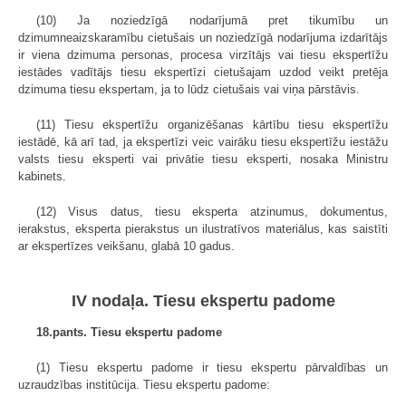
(10) Ja noziedzīgā nodarījumā pret tikumību un
dzimumneaizskaramību cietušais un noziedzīgā nodarījuma izdarītājs
ir viena dzimuma personas, procesa virzītājs vai tiesu ekspertīžu
iestādes vadītājs tiesu ekspertīzi cietušajam uzdod veikt pretēja
dzimuma tiesu ekspertam, ja to lūdz cietušais vai viņa pārstāvis.
(11) Tiesu ekspertīžu organizēšanas kārtību tiesu ekspertīžu
iestādē, kā arī tad, ja ekspertīzi veic vairāku tiesu ekspertīžu iestāžu
valsts tiesu eksperti vai privātie tiesu eksperti, nosaka Ministru
kabinets.
(12) Visus datus, tiesu eksperta atzinumus, dokumentus,
ierakstus, eksperta pierakstus un ilustratīvos materiālus, kas saistīti
ar ekspertīzes veikšanu, glabā 10 gadus.
IV nodaļa. Tiesu ekspertu padome
18.pants. Tiesu ekspertu padome
(1) Tiesu ekspertu padome ir tiesu ekspertu pārvaldības un
uzraudzības institūcija. Tiesu ekspertu padome: