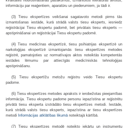
kvalitātes nodrošināšanas pasākumus, izmantotos literatūras avotus,
informāciju par reaģentiem, aparatūru un piederumiem, ja tādi ir.
(3) Tiesu ekspertīzes veikšanai sagatavoto metodi pirms tās
izmantošanas iestāde, kurā strādā valsts tiesu eksperts, iesniedz
reģistrācijai Tiesu ekspertu padomē, bet privātais tiesu eksperts —
apstiprināšanai un reģistrācijai Tiesu ekspertu padomē.
(4) Tiesu medicīnas ekspertīzē, tiesu psihiatrijas ekspertīzē un
narkoloģijas ekspertīzē izmantojamās tiesu ekspertīzes metodes
reģistrē, pamatojoties uz normatīvajos aktos noteiktās kompetentās
iestādes lēmumu par attiecīgās medicīniskās tehnoloģijas
apstiprināšanu.
(5) Tiesu ekspertīžu metožu reģistru veido Tiesu ekspertu
padome.
(6) Tiesu ekspertīzes metodes apraksts ir ierobežotas pieejamības
informācija. Tiesu ekspertu padome personu iepazīstina ar reģistrētu
privātā tiesu eksperta izstrādāto tiesu ekspertīzes metodi. Iestāde,
kurā strādā valsts tiesu eksperts, iepazīstina ar tiesu ekspertīzes
metodi
Informācijas atklātības likumā
noteiktajā kārtībā.
(7) Tiesu ekspertīzes metodē noteikto iekārtu un instrumentu