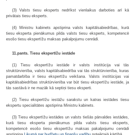
(3) Valsts tiesu eksperts nedrīkst vienlaikus darboties arī kā
privātais tiesu eksperts.
(4) Ministru kabinets apstiprina valsts kapitālsabiedrības, kurā
tiesu eksperta pienākumus pilda valsts tiesu eksperts, kompetencē
esošo tiesu ekspertīžu maksas pakalpojumu cenrādi.
11.pants. Tiesu ekspertīžu iestāde
(1) Tiesu ekspertīžu iestāde ir valsts institūcija vai tās
struktūrvienība, valsts kapitālsabiedrība vai tās struktūrvienība, kuras
pamatdarbība ir tiesu ekspertīžu veikšana. Valsts institūcijas vai
kapitālsabiedrības struktūrvienība var būt tiesu ekspertīžu iestāde, ja
tās sastāvā ir ne mazāk kā septiņi tiesu eksperti.
(2) Tiesu ekspertīžu iestāžu sarakstu un katras iestādes tiesu
ekspertu specialitātes apstiprina Ministru kabinets.
(3) Tiesu ekspertīžu iestādes un valsts tiešās pārvaldes iestādes,
kurā tiesu eksperta pienākumus pilda valsts tiesu eksperts,
kompetencē esošo tiesu ekspertīžu maksas pakalpojumu cenrādi
apstiprina
Likumā par budžetu un finanšu vadību
noteiktajā kārtībā.