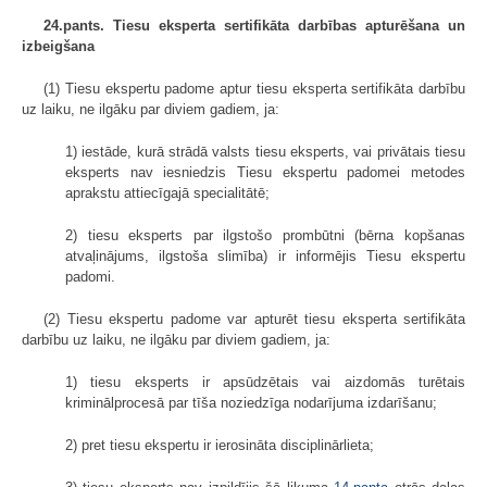
24.pants. Tiesu eksperta sertifikāta darbības apturēšana un
izbeigšana
(1) Tiesu ekspertu padome aptur tiesu eksperta sertifikāta darbību
uz laiku, ne ilgāku par diviem gadiem, ja:
1) iestāde, kurā strādā valsts tiesu eksperts, vai privātais tiesu
eksperts nav iesniedzis Tiesu ekspertu padomei metodes
aprakstu attiecīgajā specialitātē;
2) tiesu eksperts par ilgstošo prombūtni (bērna kopšanas
atvaļinājums, ilgstoša slimība) ir informējis Tiesu ekspertu
padomi.
(2) Tiesu ekspertu padome var apturēt tiesu eksperta sertifikāta
darbību uz laiku, ne ilgāku par diviem gadiem, ja:
1) tiesu eksperts ir apsūdzētais vai aizdomās turētais
kriminālprocesā par tīša noziedzīga nodarījuma izdarīšanu;
2) pret tiesu ekspertu ir ierosināta disciplinārlieta;