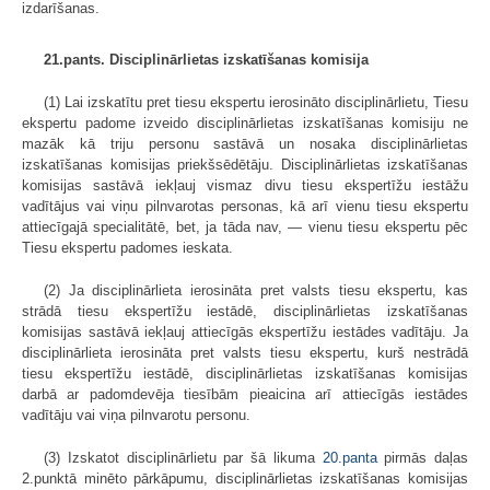
izdarīšanas.
21.pants. Disciplinārlietas izskatīšanas komisija
(1) Lai izskatītu pret tiesu ekspertu ierosināto disciplinārlietu, Tiesu
ekspertu padome izveido disciplinārlietas izskatīšanas komisiju ne
mazāk kā triju personu sastāvā un nosaka disciplinārlietas
izskatīšanas komisijas priekšsēdētāju. Disciplinārlietas izskatīšanas
komisijas sastāvā iekļauj vismaz divu tiesu ekspertīžu iestāžu
vadītājus vai viņu pilnvarotas personas, kā arī vienu tiesu ekspertu
attiecīgajā specialitātē, bet, ja tāda nav, — vienu tiesu ekspertu pēc
Tiesu ekspertu padomes ieskata.
(2) Ja disciplinārlieta ierosināta pret valsts tiesu ekspertu, kas
strādā tiesu ekspertīžu iestādē, disciplinārlietas izskatīšanas
komisijas sastāvā iekļauj attiecīgās ekspertīžu iestādes vadītāju. Ja
disciplinārlieta ierosināta pret valsts tiesu ekspertu, kurš nestrādā
tiesu ekspertīžu iestādē, disciplinārlietas izskatīšanas komisijas
darbā ar padomdevēja tiesībām pieaicina arī attiecīgās iestādes
vadītāju vai viņa pilnvarotu personu.
(3) Izskatot disciplinārlietu par šā likuma
20.panta
pirmās daļas
2.punktā minēto pārkāpumu, disciplinārlietas izskatīšanas komisijas