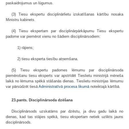
paskaidrojumus un lūgumus.
(3) Tiesu ekspertu disciplinārlietu izskatīšanas kārtību nosaka
Ministru kabinets.
(4) Tiesu ekspertam par disciplinārpārkāpumu Tiesu ekspertu
padome var piemērot vienu no šādiem disciplinārsodiem:
1) rājiens;
2) tiesu eksperta tiesību atņemšana.
(5) Tiesu ekspertu padomes lēmumu par disciplinārsoda
piemērošanu tiesu eksperts var apstrīdēt Tieslietu ministrijā mēneša
laikā no lēmuma spēkā stāšanās dienas. Tieslietu ministrijas lēmumu
var pārsūdzēt tiesā
Administratīvā procesa likumā
noteiktajā kārtībā.
23.pants. Disciplinārsoda dzēšana
Disciplinārsods uzskatāms par dzēstu, ja divu gadu laikā no
dienas, kad tas stājies spēkā, tiesu ekspertam netiek uzlikts jauns
disciplinārsods.