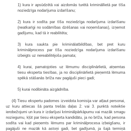
1) kura ir apsūdzētā vai aizdomās turētā krimināllietā par tīša
noziedzīga nodarījuma izdarīšanu;
2) kura ir sodīta par tīša noziedzīga nodarījuma izdarīšanu
(neatkarīgi no sodāmības dzēšanas vai noņemšanas), izņemot
gadījumu, kad tā ir reabilitēta;
3) kura saukta pie kriminālatbildības, bet pret kuru
kriminālprocess par tīša noziedzīga nodarījuma izdarīšanu
izbeigts uz nereabilitējoša pamata;
4) kurai, pamatojoties uz lēmumu disciplinārlietā, atņemtas
tiesu eksperta tiesības, ja no disciplinārlietā pieņemtā lēmuma
spēkā stāšanās brīža nav pagājuši pieci gadi;
5) kurai nodibināta aizgādnība.
(4) Tiesu ekspertu padomes izveidota komisija var atļaut personai,
uz kuru attiecas šā panta trešās daļas 2. vai 3. punktā noteiktie
ierobežojumi un kura ir izdarījusi kriminālpārkāpumu vai mazāk smagu
noziegumu, kļūt par tiesu eksperta kandidātu, ja no brīža, kad persona
sodīta vai kad pieņemts lēmums par kriminālprocesa izbeigšanu, ir
pagājuši ne mazāk kā astoņi gadi, bet gadījumā, ja šajā termiņā