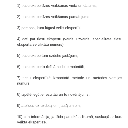
1) tiesu ekspertīzes veikšanas vieta un datums;
2) tiesu ekspertīzes veikšanas pamatojums;
3) persona, kura lūgusi veikt ekspertīzi;
4) dati par tiesu ekspertu (vārds, uzvārds, specialitāte, tiesu
eksperta sertifikāta numurs);
5) tiesu ekspertam uzdotie jautājumi;
6) tiesu eksperta rīcībā nodotie materiāli;
7) tiesu ekspertīzē izmantotā metode un metodes versijas
numurs;
8) izpētē iegūtie rezultāti un to novērtējums;
9) atbildes uz uzdotajiem jautājumiem;
10) cita informācija, ja tāda paredzēta likumā, saskaņā ar kuru
veikta ekspertīze.