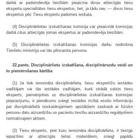
darbā ar padomdevēja tiesībām pieaicina divus attiecīgās tiesu
eksperta specialitātes tiesu ekspertus, bet, ja tādu nav, — divus tiesu
ekspertus pēc Tiesu ekspertu padomes ieskata.
(4) Disciplinārlietas izskatīšanas komisija var pieaicināt komisijas
darbā citus attiecīgās jomas ekspertus ar padomdevēja tiesībām.
(5) Disciplinārlietas izskatīšanas komisijas darbu nodrošina
Tieslietu ministrija vai tās pilnvarota persona.
22.pants. Disciplinārlietu izskatīšana, disciplinārsodu veidi un
to piemērošanas kārtība
(1) Ja tiek ierosināta disciplinārlieta, tiesu ekspertīžu iestādes
vadītājam vai tās iestādes vadītājam, kurā strādā valsts tiesu
eksperts, pamatojoties uz disciplinārlietas izskatīšanas komisijas
pieprasījumu, ir pienākums sniegt iestādes rīcībā esošo informāciju
par disciplinārlietā noskaidrojamiem apstākļiem saskaņā ar fizisko
personu datu aizsardzību un pacientu tiesību aizsardzību regulējošiem
normatīvajiem aktiem.
(2) Tiesu eksperts, pret kuru ierosināta disciplinārlieta, ir tiesīgs
iepazīties ar attiecīgās lietas materiāliem, sniegt papildu