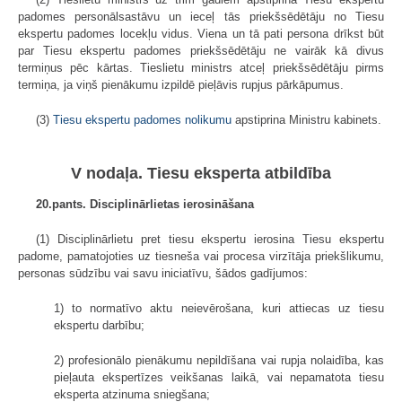
padomes personālsastāvu un ieceļ tās priekšsēdētāju no Tiesu
ekspertu padomes locekļu vidus. Viena un tā pati persona drīkst būt
par Tiesu ekspertu padomes priekšsēdētāju ne vairāk kā divus
termiņus pēc kārtas. Tieslietu ministrs atceļ priekšsēdētāju pirms
termiņa, ja viņš pienākumu izpildē pieļāvis rupjus pārkāpumus.
(3)
Tiesu ekspertu padomes nolikumu
apstiprina Ministru kabinets.
V nodaļa. Tiesu eksperta atbildība
20.pants. Disciplinārlietas ierosināšana
(1) Disciplinārlietu pret tiesu ekspertu ierosina Tiesu ekspertu
padome, pamatojoties uz tiesneša vai procesa virzītāja priekšlikumu,
personas sūdzību vai savu iniciatīvu, šādos gadījumos:
1) to normatīvo aktu neievērošana, kuri attiecas uz tiesu
ekspertu darbību;
2) profesionālo pienākumu nepildīšana vai rupja nolaidība, kas
pieļauta ekspertīzes veikšanas laikā, vai nepamatota tiesu
eksperta atzinuma sniegšana;