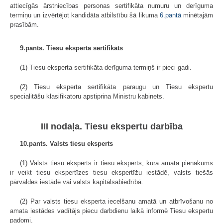
attiecīgās ārstniecības personas sertifikāta numuru un derīguma
termiņu un izvērtējot kandidāta atbilstību šā likuma
6.pantā
minētajām
prasībām.
9.pants. Tiesu eksperta sertifikāts
(1) Tiesu eksperta sertifikāta derīguma termiņš ir pieci gadi.
(2) Tiesu eksperta sertifikāta paraugu un Tiesu ekspertu
specialitāšu klasifikatoru apstiprina Ministru kabinets.
III nodaļa. Tiesu ekspertu darbība
10.pants. Valsts tiesu eksperts
(1) Valsts tiesu eksperts ir tiesu eksperts, kura amata pienākums
ir veikt tiesu ekspertīzes tiesu ekspertīžu iestādē, valsts tiešās
pārvaldes iestādē vai valsts kapitālsabiedrībā.
(2) Par valsts tiesu eksperta iecelšanu amatā un atbrīvošanu no
amata iestādes vadītājs piecu darbdienu laikā informē Tiesu ekspertu
padomi.