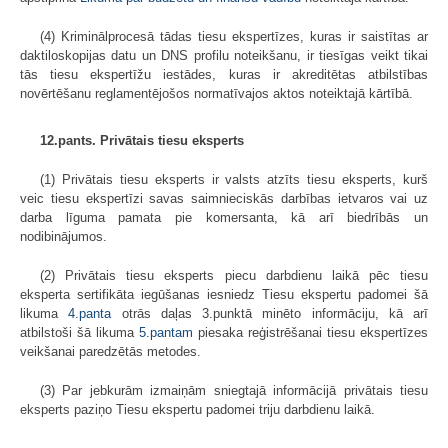
(4) Kriminālprocesā tādas tiesu ekspertīzes, kuras ir saistītas ar
daktiloskopijas datu un DNS profilu noteikšanu, ir tiesīgas veikt tikai
tās tiesu ekspertīžu iestādes, kuras ir akreditētas atbilstības
novērtēšanu reglamentējošos normatīvajos aktos noteiktajā kārtībā.
12.pants. Privātais tiesu eksperts
(1) Privātais tiesu eksperts ir valsts atzīts tiesu eksperts, kurš
veic tiesu ekspertīzi savas saimnieciskās darbības ietvaros vai uz
darba līguma pamata pie komersanta, kā arī biedrībās un
nodibinājumos.
(2) Privātais tiesu eksperts piecu darbdienu laikā pēc tiesu
eksperta sertifikāta iegūšanas iesniedz Tiesu ekspertu padomei šā
likuma
4.panta
otrās daļas 3.punktā minēto informāciju, kā arī
atbilstoši šā likuma
5.pantam
piesaka reģistrēšanai tiesu ekspertīzes
veikšanai paredzētās metodes.
(3) Par jebkurām izmaiņām sniegtajā informācijā privātais tiesu
eksperts paziņo Tiesu ekspertu padomei triju darbdienu laikā.