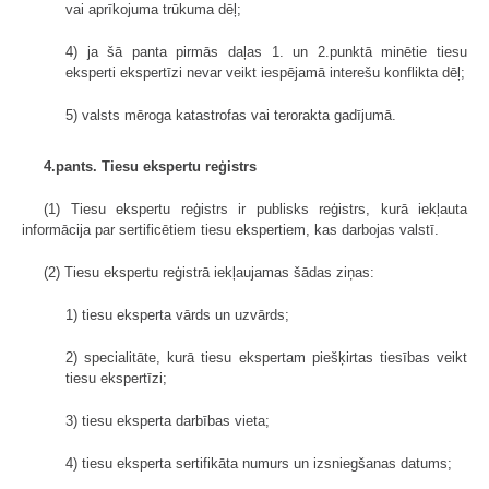
vai aprīkojuma trūkuma dēļ;
4) ja šā panta pirmās daļas 1. un 2.punktā minētie tiesu
eksperti ekspertīzi nevar veikt iespējamā interešu konflikta dēļ;
5) valsts mēroga katastrofas vai terorakta gadījumā.
4.pants. Tiesu ekspertu reģistrs
(1) Tiesu ekspertu reģistrs ir publisks reģistrs, kurā iekļauta
informācija par sertificētiem tiesu ekspertiem, kas darbojas valstī.
(2) Tiesu ekspertu reģistrā iekļaujamas šādas ziņas:
1) tiesu eksperta vārds un uzvārds;
2) specialitāte, kurā tiesu ekspertam piešķirtas tiesības veikt
tiesu ekspertīzi;
3) tiesu eksperta darbības vieta;
4) tiesu eksperta sertifikāta numurs un izsniegšanas datums;