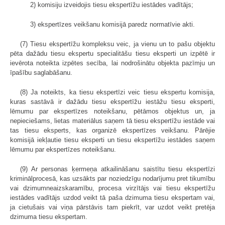
2) komisiju izveidojis tiesu ekspertīžu iestādes vadītājs;
3) ekspertīzes veikšanu komisijā paredz normatīvie akti.
(7) Tiesu ekspertīžu kompleksu veic, ja vienu un to pašu objektu
pēta dažādu tiesu ekspertu specialitāšu tiesu eksperti un izpētē ir
ievērota noteikta izpētes secība, lai nodrošinātu objekta pazīmju un
īpašību saglabāšanu.
(8) Ja noteikts, ka tiesu ekspertīzi veic tiesu ekspertu komisija,
kuras sastāvā ir dažādu tiesu ekspertīžu iestāžu tiesu eksperti,
lēmumu par ekspertīzes noteikšanu, pētāmos objektus un, ja
nepieciešams, lietas materiālus saņem tā tiesu ekspertīžu iestāde vai
tas tiesu eksperts, kas organizē ekspertīzes veikšanu. Pārējie
komisijā iekļautie tiesu eksperti un tiesu ekspertīžu iestādes saņem
lēmumu par ekspertīzes noteikšanu.
(9) Ar personas ķermeņa atkailināšanu saistītu tiesu ekspertīzi
kriminālprocesā, kas uzsākts par noziedzīgu nodarījumu pret tikumību
vai dzimumneaizskaramību, procesa virzītājs vai tiesu ekspertīžu
iestādes vadītājs uzdod veikt tā paša dzimuma tiesu ekspertam vai,
ja cietušais vai viņa pārstāvis tam piekrīt, var uzdot veikt pretēja
dzimuma tiesu ekspertam.