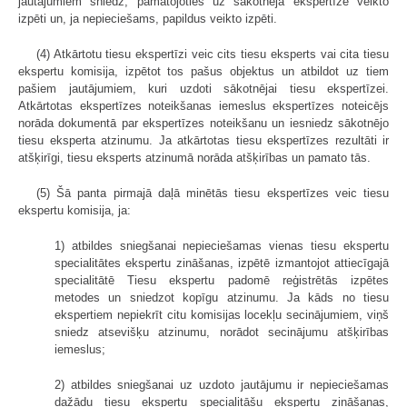
jautājumiem sniedz, pamatojoties uz sākotnējā ekspertīzē veikto
izpēti un, ja nepieciešams, papildus veikto izpēti.
(4) Atkārtotu tiesu ekspertīzi veic cits tiesu eksperts vai cita tiesu
ekspertu komisija, izpētot tos pašus objektus un atbildot uz tiem
pašiem jautājumiem, kuri uzdoti sākotnējai tiesu ekspertīzei.
Atkārtotas ekspertīzes noteikšanas iemeslus ekspertīzes noteicējs
norāda dokumentā par ekspertīzes noteikšanu un iesniedz sākotnējo
tiesu eksperta atzinumu. Ja atkārtotas tiesu ekspertīzes rezultāti ir
atšķirīgi, tiesu eksperts atzinumā norāda atšķirības un pamato tās.
(5) Šā panta pirmajā daļā minētās tiesu ekspertīzes veic tiesu
ekspertu komisija, ja:
1) atbildes sniegšanai nepieciešamas vienas tiesu ekspertu
specialitātes ekspertu zināšanas, izpētē izmantojot attiecīgajā
specialitātē Tiesu ekspertu padomē reģistrētās izpētes
metodes un sniedzot kopīgu atzinumu. Ja kāds no tiesu
ekspertiem nepiekrīt citu komisijas locekļu secinājumiem, viņš
sniedz atsevišķu atzinumu, norādot secinājumu atšķirības
iemeslus;
2) atbildes sniegšanai uz uzdoto jautājumu ir nepieciešamas
dažādu tiesu ekspertu specialitāšu ekspertu zināšanas,