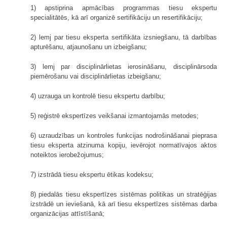
1) apstiprina apmācības programmas tiesu ekspertu
specialitātēs, kā arī organizē sertifikāciju un resertifikāciju;
2) lemj par tiesu eksperta sertifikāta izsniegšanu, tā darbības
apturēšanu, atjaunošanu un izbeigšanu;
3) lemj par disciplinārlietas ierosināšanu, disciplinārsoda
piemērošanu vai disciplinārlietas izbeigšanu;
4) uzrauga un kontrolē tiesu ekspertu darbību;
5) reģistrē ekspertīzes veikšanai izmantojamās metodes;
6) uzraudzības un kontroles funkcijas nodrošināšanai pieprasa
tiesu eksperta atzinuma kopiju, ievērojot normatīvajos aktos
noteiktos ierobežojumus;
7) izstrādā tiesu ekspertu ētikas kodeksu;
8) piedalās tiesu ekspertīzes sistēmas politikas un stratēģijas
izstrādē un ieviešanā, kā arī tiesu ekspertīzes sistēmas darba
organizācijas attīstīšanā;