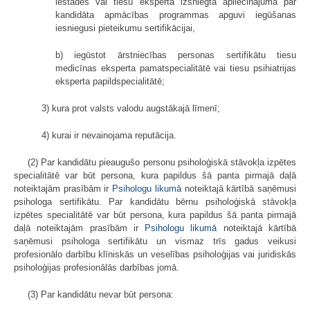
iestādes vai tiesu eksperta izsniegta apliecinājuma par
kandidāta apmācības programmas apguvi iegūšanas
iesniegusi pieteikumu sertifikācijai,
b) iegūstot ārstniecības personas sertifikātu tiesu
medicīnas eksperta pamatspecialitātē vai tiesu psihiatrijas
eksperta papildspecialitātē;
3) kura prot valsts valodu augstākajā līmenī;
4) kurai ir nevainojama reputācija.
(2) Par kandidātu pieaugušo personu psiholoģiskā stāvokļa izpētes
specialitātē var būt persona, kura papildus šā panta pirmajā daļā
noteiktajām prasībām ir
Psihologu likumā
noteiktajā kārtībā saņēmusi
psihologa sertifikātu. Par kandidātu bērnu psiholoģiskā stāvokļa
izpētes specialitātē var būt persona, kura papildus šā panta pirmajā
daļā noteiktajām prasībām ir
Psihologu likumā
noteiktajā kārtībā
saņēmusi psihologa sertifikātu un vismaz trīs gadus veikusi
profesionālo darbību klīniskās un veselības psiholoģijas vai juridiskās
psiholoģijas profesionālās darbības jomā.
(3) Par kandidātu nevar būt persona: