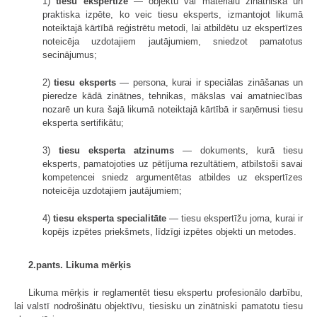
1)
tiesu ekspertīze
— objektu vai materiālu zinātniska un
praktiska izpēte, ko veic tiesu eksperts, izmantojot likumā
noteiktajā kārtībā reģistrētu metodi, lai atbildētu uz ekspertīzes
noteicēja uzdotajiem jautājumiem, sniedzot pamatotus
secinājumus;
2)
tiesu eksperts
— persona, kurai ir speciālas zināšanas un
pieredze kādā zinātnes, tehnikas, mākslas vai amatniecības
nozarē un kura šajā likumā noteiktajā kārtībā ir saņēmusi tiesu
eksperta sertifikātu;
3)
tiesu eksperta atzinums
— dokuments, kurā tiesu
eksperts, pamatojoties uz pētījuma rezultātiem, atbilstoši savai
kompetencei sniedz argumentētas atbildes uz ekspertīzes
noteicēja uzdotajiem jautājumiem;
4)
tiesu eksperta specialitāte
— tiesu ekspertīžu joma, kurai ir
kopējs izpētes priekšmets, līdzīgi izpētes objekti un metodes.
2.pants. Likuma mērķis
Likuma mērķis ir reglamentēt tiesu ekspertu profesionālo darbību,
lai valstī nodrošinātu objektīvu, tiesisku un zinātniski pamatotu tiesu