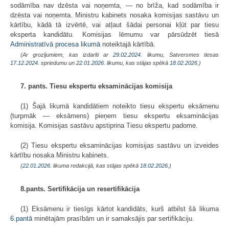
sodāmība nav dzēsta vai noņemta, — no brīža, kad sodāmība ir
dzēsta vai noņemta. Ministru kabinets nosaka komisijas sastāvu un
kārtību, kādā tā izvērtē, vai atļaut šādai personai kļūt par tiesu
eksperta kandidātu. Komisijas lēmumu var pārsūdzēt tiesā
Administratīvā procesa likumā
noteiktajā kārtībā.
(Ar grozījumiem, kas izdarīti ar
29.02.2024
. likumu,
Satversmes tiesas
17.12.2024.
spriedumu un
22.01.2026
. likumu, kas stājas spēkā
18.02.2026.
)
7. pants. Tiesu ekspertu eksaminācijas komisija
(1) Šajā likumā kandidātiem noteikto tiesu ekspertu eksāmenu
(turpmāk — eksāmens) pieņem tiesu ekspertu eksaminācijas
komisija. Komisijas sastāvu apstiprina Tiesu ekspertu padome.
(2) Tiesu ekspertu eksaminācijas komisijas sastāvu un izveides
kārtību nosaka Ministru kabinets.
(
22.01.2026
. likuma redakcijā, kas stājas spēkā
18.02.2026.
)
8.pants. Sertifikācija un resertifikācija
(1) Eksāmenu ir tiesīgs kārtot kandidāts, kurš atbilst šā likuma
6.pantā
minētajām prasībām un ir samaksājis par sertifikāciju.