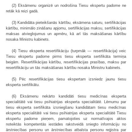
(2) Eksāmenu organizē un nodrošina Tiesu ekspertu padome ne
retāk kā reizi gadā.
(3) Kandidāta pieteikšanās kārtību, eksāmena saturu, sertifikācijas
kārtību, minimālo zināšanu apjomu, sertifikācijas maksu, sertifikācijas
maksas atvieglojumus un apmēru, kā arī tās maksāšanas kārtību
nosaka Ministru kabinets.
(4) Tiesu eksperta resertifikāciju (turpmāk — resertifikācija) veic
Tiesu ekspertu padome pirms tiesu eksperta sertifikāta termiņa
beigām. Resertifikācijas kārtību, resertifikācijas prasības, maksu par
resertifikāciju un tās maksāšanas kārtību nosaka Ministru kabinets.
(5) Pēc resertifikācijas tiesu ekspertam izsniedz jaunu tiesu
eksperta sertifikātu.
(6) Eksāmenu nekārto kandidāti tiesu medicīnas eksperta
specialitātē vai tiesu psihiatrijas eksperta specialitātē. Lēmumu par
tiesu eksperta sertifikāta izsniegšanu kandidātam tiesu medicīnas
eksperta specialitātē vai tiesu psihiatrijas eksperta specialitātē Tiesu
ekspertu padome pieņem, pamatojoties uz normatīvajos aktos
noteiktās kompetentās iestādes rakstveidā sniegto informāciju no
ārstniecības personu un ārstniecības atbalsta personu reģistra par