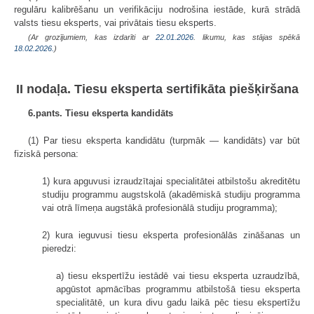
regulāru kalibrēšanu un verifikāciju nodrošina iestāde, kurā strādā
valsts tiesu eksperts, vai privātais tiesu eksperts.
(Ar grozījumiem, kas izdarīti ar
22.01.2026
. likumu, kas stājas spēkā
18.02.2026.
)
II nodaļa. Tiesu eksperta sertifikāta piešķiršana
6.pants. Tiesu eksperta kandidāts
(1) Par tiesu eksperta kandidātu (turpmāk — kandidāts) var būt
fiziskā persona:
1) kura apguvusi izraudzītajai specialitātei atbilstošu akreditētu
studiju programmu augstskolā (akadēmiskā studiju programma
vai otrā līmeņa augstākā profesionālā studiju programma);
2) kura ieguvusi tiesu eksperta profesionālās zināšanas un
pieredzi:
a) tiesu ekspertīžu iestādē vai tiesu eksperta uzraudzībā,
apgūstot apmācības programmu atbilstošā tiesu eksperta
specialitātē, un kura divu gadu laikā pēc tiesu ekspertīžu