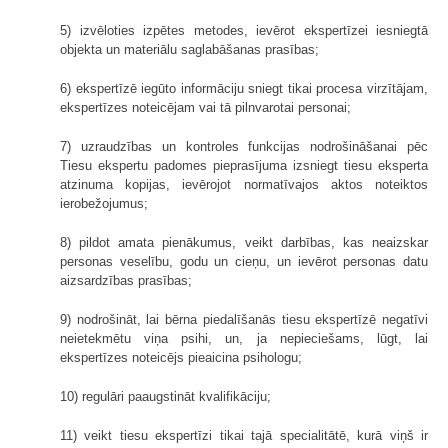
5) izvēloties izpētes metodes, ievērot ekspertīzei iesniegtā
objekta un materiālu saglabāšanas prasības;
6) ekspertīzē iegūto informāciju sniegt tikai procesa virzītājam,
ekspertīzes noteicējam vai tā pilnvarotai personai;
7) uzraudzības un kontroles funkcijas nodrošināšanai pēc
Tiesu ekspertu padomes pieprasījuma izsniegt tiesu eksperta
atzinuma kopijas, ievērojot normatīvajos aktos noteiktos
ierobežojumus;
8) pildot amata pienākumus, veikt darbības, kas neaizskar
personas veselību, godu un cieņu, un ievērot personas datu
aizsardzības prasības;
9) nodrošināt, lai bērna piedalīšanās tiesu ekspertīzē negatīvi
neietekmētu viņa psihi, un, ja nepieciešams, lūgt, lai
ekspertīzes noteicējs pieaicina psihologu;
10) regulāri paaugstināt kvalifikāciju;
11) veikt tiesu ekspertīzi tikai tajā specialitātē, kurā viņš ir