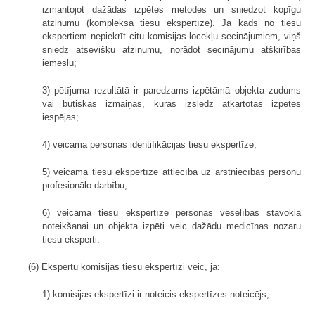
izmantojot dažādas izpētes metodes un sniedzot kopīgu
atzinumu (kompleksā tiesu ekspertīze). Ja kāds no tiesu
ekspertiem nepiekrīt citu komisijas locekļu secinājumiem, viņš
sniedz atsevišķu atzinumu, norādot secinājumu atšķirības
iemeslu;
3) pētījuma rezultātā ir paredzams izpētāmā objekta zudums
vai būtiskas izmaiņas, kuras izslēdz atkārtotas izpētes
iespējas;
4) veicama personas identifikācijas tiesu ekspertīze;
5) veicama tiesu ekspertīze attiecībā uz ārstniecības personu
profesionālo darbību;
6) veicama tiesu ekspertīze personas veselības stāvokļa
noteikšanai un objekta izpēti veic dažādu medicīnas nozaru
tiesu eksperti.
(6) Ekspertu komisijas tiesu ekspertīzi veic, ja:
1) komisijas ekspertīzi ir noteicis ekspertīzes noteicējs;