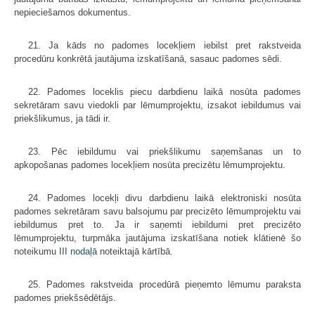
nepieciešamos dokumentus.
21. Ja kāds no padomes locekļiem iebilst pret rakstveida
procedūru konkrētā jautājuma izskatīšanā, sasauc padomes sēdi.
22. Padomes loceklis piecu darbdienu laikā nosūta padomes
sekretāram savu viedokli par lēmumprojektu, izsakot iebildumus vai
priekšlikumus, ja tādi ir.
23. Pēc iebildumu vai priekšlikumu saņemšanas un to
apkopošanas padomes locekļiem nosūta precizētu lēmumprojektu.
24. Padomes locekļi divu darbdienu laikā elektroniski nosūta
padomes sekretāram savu balsojumu par precizēto lēmumprojektu vai
iebildumus pret to. Ja ir saņemti iebildumi pret precizēto
lēmumprojektu, turpmāka jautājuma izskatīšana notiek klātienē šo
noteikumu
III nodaļā
noteiktajā kārtībā.
25. Padomes rakstveida procedūrā pieņemto lēmumu paraksta
padomes priekšsēdētājs.