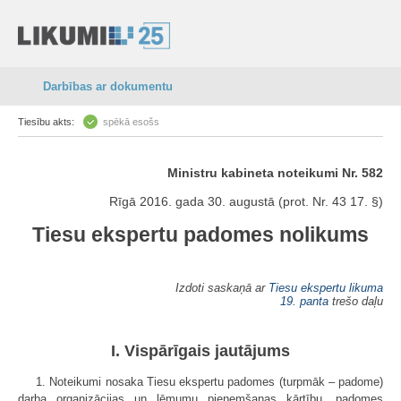
Darbības ar dokumentu
Tiesību akts:
spēkā esošs
Ministru kabineta noteikumi Nr. 582
Rīgā 2016. gada 30. augustā (prot. Nr. 43 17. §)
Tiesu ekspertu padomes nolikums
Izdoti saskaņā ar
Tiesu ekspertu likuma
19. panta
trešo daļu
I. Vispārīgais jautājums
1. Noteikumi nosaka Tiesu ekspertu padomes (turpmāk – padome)
darba organizācijas un lēmumu pieņemšanas kārtību, padomes