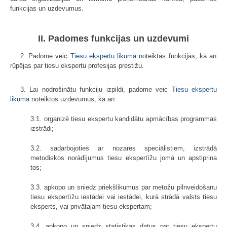
funkcijas un uzdevumus.
II. Padomes funkcijas un uzdevumi
2. Padome veic
Tiesu ekspertu likumā
noteiktās funkcijas, kā arī
rūpējas par tiesu ekspertu profesijas prestižu.
3. Lai nodrošinātu funkciju izpildi, padome veic
Tiesu ekspertu
likumā
noteiktos uzdevumus, kā arī:
3.1. organizē tiesu ekspertu kandidātu apmācības programmas
izstrādi;
3.2. sadarbojoties ar nozares speciālistiem, izstrādā
metodiskos norādījumus tiesu ekspertīžu jomā un apstiprina
tos;
3.3. apkopo un sniedz priekšlikumus par metožu pilnveidošanu
tiesu ekspertīžu iestādei vai iestādei, kurā strādā valsts tiesu
eksperts, vai privātajam tiesu ekspertam;
3.4. apkopo un sniedz statistikas datus par tiesu ekspertu