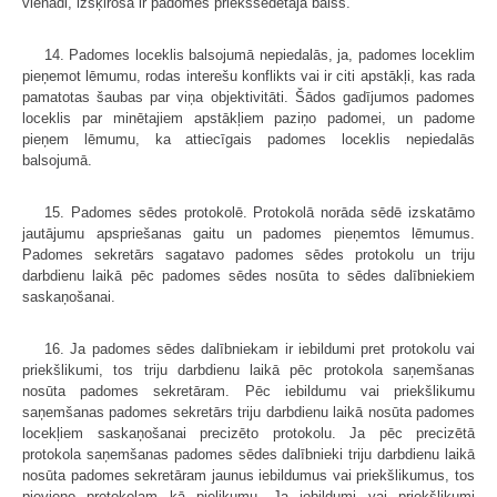
vienādi, izšķirošā ir padomes priekšsēdētāja balss.
14. Padomes loceklis balsojumā nepiedalās, ja, padomes loceklim
pieņemot lēmumu, rodas interešu konflikts vai ir citi apstākļi, kas rada
pamatotas šaubas par viņa objektivitāti. Šādos gadījumos padomes
loceklis par minētajiem apstākļiem paziņo padomei, un padome
pieņem lēmumu, ka attiecīgais padomes loceklis nepiedalās
balsojumā.
15. Padomes sēdes protokolē. Protokolā norāda sēdē izskatāmo
jautājumu apspriešanas gaitu un padomes pieņemtos lēmumus.
Padomes sekretārs sagatavo padomes sēdes protokolu un triju
darbdienu laikā pēc padomes sēdes nosūta to sēdes dalībniekiem
saskaņošanai.
16. Ja padomes sēdes dalībniekam ir iebildumi pret protokolu vai
priekšlikumi, tos triju darbdienu laikā pēc protokola saņemšanas
nosūta padomes sekretāram. Pēc iebildumu vai priekšlikumu
saņemšanas padomes sekretārs triju darbdienu laikā nosūta padomes
locekļiem saskaņošanai precizēto protokolu. Ja pēc precizētā
protokola saņemšanas padomes sēdes dalībnieki triju darbdienu laikā
nosūta padomes sekretāram jaunus iebildumus vai priekšlikumus, tos
pievieno protokolam kā pielikumu. Ja iebildumi vai priekšlikumi