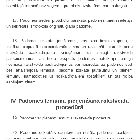
noteiktajā termiņā nav saņemti, protokols uzskatāms par saskaņotu.
17. Padomes sēdes protokolu paraksta padomes priekšsēdētājs
un sekretārs. Protokola oriģinālu glabā padomē.
18. Padomei, izskatot jautājumus, kas skar tiesu ekspertu, ir
tiesības pieprasīt nepieciešamās ziņas un uzaicināt tiesu ekspertu
mutvārdu paskaidrojumu sniegšanai vai sniegt rakstveida
paskaidrojumus. Ja tiesu eksperts padomes noteiktajā termiņā
nesniedz rakstveida paskaidrojumus vai neierodas uz padomes sēdi
bez attaisnojoša iemesla, padome izskata jautājumu un pieņem
lēmumu, pamatojoties uz noskaidrotajiem apstākļiem un tās rīcībā
esošajām ziņām.
IV. Padomes lēmuma pieņemšana rakstveida
procedūrā
19. Padome var pieņemt lēmumu rakstveida procedūrā.
20. Padomes sekretārs sagatavo un nosūta padomes locekļiem
jautājuma būtības izklāstu, lēmumprojektu un lēmuma pieņemšanai