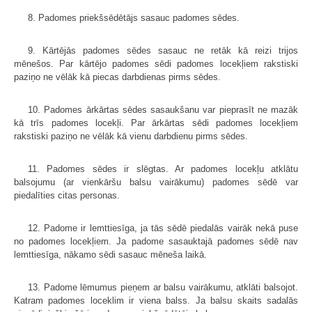
8. Padomes priekšsēdētājs sasauc padomes sēdes.
9. Kārtējās padomes sēdes sasauc ne retāk kā reizi trijos
mēnešos. Par kārtējo padomes sēdi padomes locekļiem rakstiski
paziņo ne vēlāk kā piecas darbdienas pirms sēdes.
10. Padomes ārkārtas sēdes sasaukšanu var pieprasīt ne mazāk
kā trīs padomes locekļi. Par ārkārtas sēdi padomes locekļiem
rakstiski paziņo ne vēlāk kā vienu darbdienu pirms sēdes.
11. Padomes sēdes ir slēgtas. Ar padomes locekļu atklātu
balsojumu (ar vienkāršu balsu vairākumu) padomes sēdē var
piedalīties citas personas.
12. Padome ir lemttiesīga, ja tās sēdē piedalās vairāk nekā puse
no padomes locekļiem. Ja padome sasauktajā padomes sēdē nav
lemttiesīga, nākamo sēdi sasauc mēneša laikā.
13. Padome lēmumus pieņem ar balsu vairākumu, atklāti balsojot.
Katram padomes loceklim ir viena balss. Ja balsu skaits sadalās