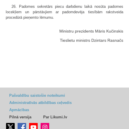
26. Padomes sekretārs piecu darbdienu laikā nosūta padomes
locekļiem un pārstāvjiem ar padomdevēja tiesībām rakstveida
procedūrā pieņemto lēmumu.
Ministru prezidents Māris Kučinskis
Tieslietu ministrs Dzintars Rasnačs
Pašvaldību saistošie noteikumi
Administratīvās atbildības ceļvedis
Apmācības
Pilnā versija
Par Likumi.lv