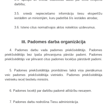
darbību;
3.5. sniedz nepieciešamo informāciju tiesu ekspertīžu
iestādēm un ministrijām, kuru padotībā šīs iestādes atrodas;
3.6. īsteno citus normatīvajos aktos noteiktos uzdevumus.
III. Padomes darba organizācija
4. Padomes darbu vada padomes priekšsēdētājs. Padomes
priekšsēdētājs bez īpaša pilnvarojuma pārstāv padomi. Padomes
priekšsēdētājs var pilnvarot citus padomes locekļus pārstāvēt padomi.
5. Padomes priekšsēdētāja prombūtnes laikā viņa pienākumus
veic padomes priekšsēdētāja vietnieks. Padomes priekšsēdētāja
vietnieku ieceļ tieslietu ministrs.
6. Padomes locekļi par darbību padomē atlīdzību nesaņem.
7. Padomes darbu nodrošina Tiesu administrācija.