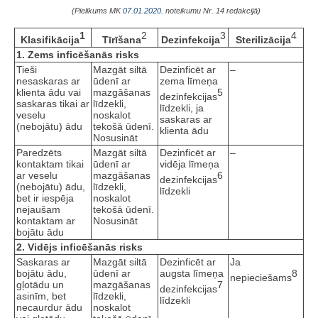
(Pielikums MK
07.01.2020.
noteikumu Nr. 14 redakcijā)
1
2
3
4
Klasifikācija
Tīrīšana
Dezinfekcija
Sterilizācija
1. Zems inficēšanās risks
Tieši
Mazgāt siltā
Dezinficēt ar
–
nesaskaras ar
ūdenī ar
zema līmeņa
klienta ādu vai
mazgāšanas
5
dezinfekcijas
saskaras tikai ar
līdzekli,
līdzekli, ja
veselu
noskalot
saskaras ar
(nebojātu) ādu
tekošā ūdenī.
klienta ādu
Nosusināt
Paredzēts
Mazgāt siltā
Dezinficēt ar
–
kontaktam tikai
ūdenī ar
vidēja līmeņa
ar veselu
mazgāšanas
6
dezinfekcijas
(nebojātu) ādu,
līdzekli,
līdzekli
bet ir iespēja
noskalot
nejaušam
tekošā ūdenī.
kontaktam ar
Nosusināt
bojātu ādu
2. Vidējs inficēšanās risks
Saskaras ar
Mazgāt siltā
Dezinficēt ar
Ja
bojātu ādu,
ūdenī ar
augsta līmeņa
8
nepieciešams
gļotādu un
mazgāšanas
7
dezinfekcijas
asinīm, bet
līdzekli,
līdzekli
necaurdur ādu
noskalot