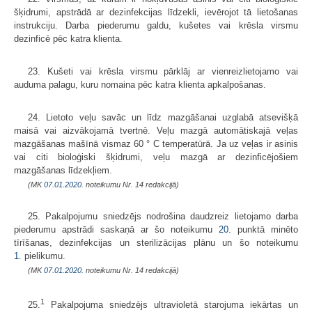
šķidrumi, apstrādā ar dezinfekcijas līdzekli, ievērojot tā lietošanas
instrukciju. Darba piederumu galdu, kušetes vai krēsla virsmu
dezinficē pēc katra klienta.
23. Kušeti vai krēsla virsmu pārklāj ar vienreizlietojamo vai
auduma palagu, kuru nomaina pēc katra klienta apkalpošanas.
24. Lietoto veļu savāc un līdz mazgāšanai uzglabā atsevišķā
maisā vai aizvākojamā tvertnē. Veļu mazgā automātiskajā veļas
mazgāšanas mašīnā vismaz 60 ° C temperatūrā. Ja uz veļas ir asinis
vai citi bioloģiski šķidrumi, veļu mazgā ar dezinficējošiem
mazgāšanas līdzekļiem.
(MK
07.01.2020.
noteikumu Nr. 14 redakcijā)
25. Pakalpojumu sniedzējs nodrošina daudzreiz lietojamo darba
piederumu apstrādi saskaņā ar šo noteikumu
20.
punktā minēto
tīrīšanas, dezinfekcijas un sterilizācijas plānu un šo noteikumu
1.
pielikumu.
(MK
07.01.2020.
noteikumu Nr. 14 redakcijā)
1
25.
Pakalpojuma sniedzējs ultravioletā starojuma iekārtas un