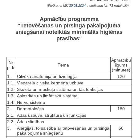
(Pielikums MK
30.01.2024.
noteikumu Nr. 73 redakcijā)
Apmācību programma
"Tetovēšanas un pīrsinga pakalpojuma
sniegšanai noteiktās minimālās higiēnas
prasības"
Apmācību
Nr.
Tēma
ilgums
p. k.
(minūtēs)
1.
Cilvēka anatomija un fizioloģija
120
1.1.
Vispārējā cilvēka ķermeņa uzbūve
1.2.
Skeleta un muskuļu sistēma un tās funkcijas
1.3.
Asinsrites un limfātiskā sistēma
1.4.
Nervu sistēma
2.
Dermatoloģija
180
2.1.
Ādas uzbūve, struktūra un funkcijas
2.2.
Ādas slimības
3.
Alerģijas, to saistība ar tetovēšanas un pīrsinga
60
pakalpojuma sniegšanu