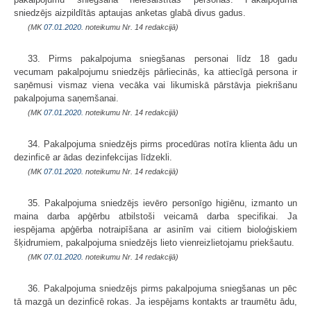
sniedzējs aizpildītās aptaujas anketas glabā divus gadus.
(MK
07.01.2020.
noteikumu Nr. 14 redakcijā)
33. Pirms pakalpojuma sniegšanas personai līdz 18 gadu
vecumam pakalpojumu sniedzējs pārliecinās, ka attiecīgā persona ir
saņēmusi vismaz viena vecāka vai likumiskā pārstāvja piekrišanu
pakalpojuma saņemšanai.
(MK
07.01.2020.
noteikumu Nr. 14 redakcijā)
34. Pakalpojuma sniedzējs pirms procedūras notīra klienta ādu un
dezinficē ar ādas dezinfekcijas līdzekli.
(MK
07.01.2020.
noteikumu Nr. 14 redakcijā)
35. Pakalpojuma sniedzējs ievēro personīgo higiēnu, izmanto un
maina darba apģērbu atbilstoši veicamā darba specifikai. Ja
iespējama apģērba notraipīšana ar asinīm vai citiem bioloģiskiem
šķidrumiem, pakalpojuma sniedzējs lieto vienreizlietojamu priekšautu.
(MK
07.01.2020.
noteikumu Nr. 14 redakcijā)
36. Pakalpojuma sniedzējs pirms pakalpojuma sniegšanas un pēc
tā mazgā un dezinficē rokas. Ja iespējams kontakts ar traumētu ādu,