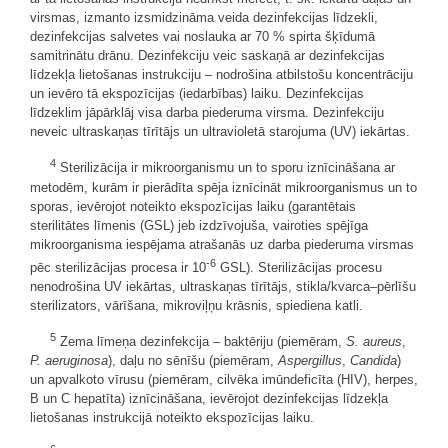
virsmas, izmanto izsmidzināma veida dezinfekcijas līdzekli,
dezinfekcijas salvetes vai noslauka ar 70 % spirta šķīdumā
samitrinātu drānu. Dezinfekciju veic saskaņā ar dezinfekcijas
līdzekļa lietošanas instrukciju – nodrošina atbilstošu koncentrāciju
un ievēro tā ekspozīcijas (iedarbības) laiku. Dezinfekcijas
līdzeklim jāpārklāj visa darba piederuma virsma. Dezinfekciju
neveic ultraskaņas tīrītājs un ultravioletā starojuma (UV) iekārtas.
4
Sterilizācija ir mikroorganismu un to sporu iznīcināšana ar
metodēm, kurām ir pierādīta spēja iznīcināt mikroorganismus un to
sporas, ievērojot noteikto ekspozīcijas laiku (garantētais
sterilitātes līmenis (GSL) jeb izdzīvojuša, vairoties spējīga
mikroorganisma iespējama atrašanās uz darba piederuma virsmas
-6
pēc sterilizācijas procesa ir 10
GSL). Sterilizācijas procesu
nenodrošina UV iekārtas, ultraskaņas tīrītājs, stikla/kvarca–pērlīšu
sterilizators, vārīšana, mikroviļņu krāsnis, spiediena katli.
5
Zema līmeņa dezinfekcija – baktēriju (piemēram,
S. aureus
,
P. aeruginosa
), daļu no sēnīšu (piemēram,
Aspergillus
,
Candida
)
un apvalkoto vīrusu (piemēram, cilvēka imūndeficīta (HIV), herpes,
B un C hepatīta) iznīcināšana, ievērojot dezinfekcijas līdzekļa
lietošanas instrukcijā noteikto ekspozīcijas laiku.