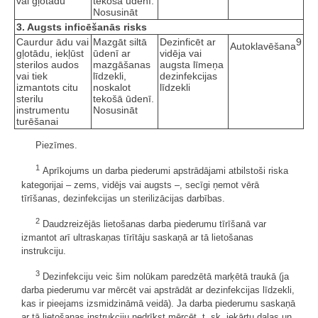
vai gļotādu
tekošā ūdenī.
Nosusināt
3. Augsts inficēšanās risks
Caurdur ādu vai
Mazgāt siltā
Dezinficēt ar
9
Autoklavēšana
gļotādu, iekļūst
ūdenī ar
vidēja vai
sterilos audos
mazgāšanas
augsta līmeņa
vai tiek
līdzekli,
dezinfekcijas
izmantots citu
noskalot
līdzekli
sterilu
tekošā ūdenī.
instrumentu
Nosusināt
turēšanai
Piezīmes.
1
Aprīkojums un darba piederumi apstrādājami atbilstoši riska
kategorijai – zems, vidējs vai augsts –, secīgi ņemot vērā
tīrīšanas, dezinfekcijas un sterilizācijas darbības.
2
Daudzreizējās lietošanas darba piederumu tīrīšanā var
izmantot arī ultraskaņas tīrītāju saskaņā ar tā lietošanas
instrukciju.
3
Dezinfekciju veic šim nolūkam paredzētā marķētā traukā (ja
darba piederumu var mērcēt vai apstrādāt ar dezinfekcijas līdzekli,
kas ir pieejams izsmidzināmā veidā). Ja darba piederumu saskaņā
ar tā lietošanas instrukciju nedrīkst mērcēt, t. sk. iekārtu daļas un