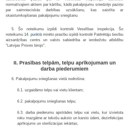
normatīvajiem aktiem par kārtību, kādā pakalpojumu sniedzējs paziņo
par saimnieciskās darbības uzsākšanu, kas saistīta ar
skaistumkopšanas pakalpojumu sniegšanu.
5. Šo noteikumu izpildi kontrolē Veselības inspekcija. Šo
noteikumu
14. punktā
minēto prasību izpildi kontrolē Patērētāju tiesību
aizsardzības centrs un valsts sabiedrība ar ierobežotu atbildību
"Latvijas Proves birojs".
II. Prasības telpām, telpu aprīkojumam un
darba piederumiem
6. Pakalpojumu sniegšanas vietā nodrošina:
6.1. uzgaidāmo telpu vai vietu klientam;
6.2. pakalpojumu sniegšanas telpu;
6.3. darba piederumu apstrādes telpu vai vietu, kur izvietota
roku mazgātne ar tekošu auksto un karsto ūdeni, dezinfekcijas
aprīkojums un sterilizācijas iekārtas;