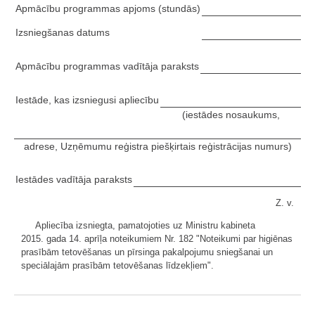
Apmācību programmas apjoms (stundās)
Izsniegšanas datums
Apmācību programmas vadītāja paraksts
Iestāde, kas izsniegusi apliecību
(iestādes nosaukums,
adrese, Uzņēmumu reģistra piešķirtais reģistrācijas numurs)
Iestādes vadītāja paraksts
Z. v.
Apliecība izsniegta, pamatojoties uz Ministru kabineta
2015. gada 14. aprīļa noteikumiem Nr. 182 "Noteikumi par higiēnas
prasībām tetovēšanas un pīrsinga pakalpojumu sniegšanai un
speciālajām prasībām tetovēšanas līdzekļiem".