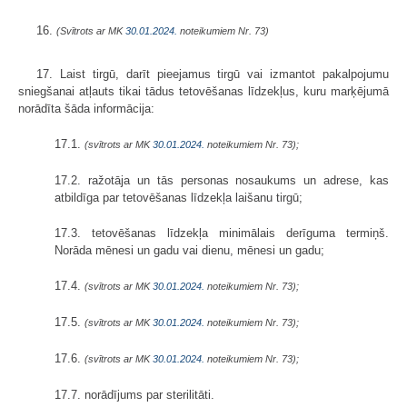
16.
(Svītrots ar MK
30.01.2024.
noteikumiem Nr. 73)
17. Laist tirgū, darīt pieejamus tirgū vai izmantot pakalpojumu
sniegšanai atļauts tikai tādus tetovēšanas līdzekļus, kuru marķējumā
norādīta šāda informācija:
17.1.
(svītrots ar MK
30.01.2024.
noteikumiem Nr. 73);
17.2. ražotāja un tās personas nosaukums un adrese, kas
atbildīga par tetovēšanas līdzekļa laišanu tirgū;
17.3. tetovēšanas līdzekļa minimālais derīguma termiņš.
Norāda mēnesi un gadu vai dienu, mēnesi un gadu;
17.4.
(svītrots ar MK
30.01.2024.
noteikumiem Nr. 73);
17.5.
(svītrots ar MK
30.01.2024.
noteikumiem Nr. 73);
17.6.
(svītrots ar MK
30.01.2024.
noteikumiem Nr. 73);
17.7. norādījums par sterilitāti.