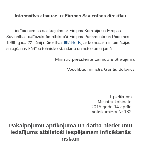
Informatīva atsauce uz Eiropas Savienības direktīvu
Tiesību normas saskaņotas ar Eiropas Komisiju un Eiropas
Savienības dalībvalstīm atbilstoši Eiropas Parlamenta un Padomes
1998. gada 22. jūnija Direktīvai
98/34/EK
, ar ko nosaka informācijas
sniegšanas kārtību tehnisko standartu un noteikumu jomā.
Ministru prezidente Laimdota Straujuma
Veselības ministrs Guntis Belēvičs
1.pielikums
Ministru kabineta
2015.gada 14.aprīļa
noteikumiem Nr.182
Pakalpojumu aprīkojuma un darba piederumu
iedalījums atbilstoši iespējamam inficēšanās
riskam