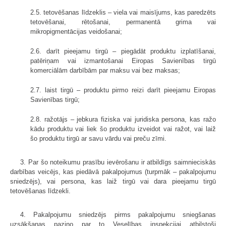
2.5. tetovēšanas līdzeklis – viela vai maisījums, kas paredzēts
tetovēšanai, rētošanai, permanentā grima vai
mikropigmentācijas veidošanai;
2.6. darīt pieejamu tirgū – piegādāt produktu izplatīšanai,
patēriņam vai izmantošanai Eiropas Savienības tirgū
komerciālām darbībām par maksu vai bez maksas;
2.7. laist tirgū – produktu pirmo reizi darīt pieejamu Eiropas
Savienības tirgū;
2.8. ražotājs – jebkura fiziska vai juridiska persona, kas ražo
kādu produktu vai liek šo produktu izveidot vai ražot, vai laiž
šo produktu tirgū ar savu vārdu vai preču zīmi.
3. Par šo noteikumu prasību ievērošanu ir atbildīgs saimnieciskās
darbības veicējs, kas piedāvā pakalpojumus (turpmāk – pakalpojumu
sniedzējs), vai persona, kas laiž tirgū vai dara pieejamu tirgū
tetovēšanas līdzekli.
4. Pakalpojumu sniedzējs pirms pakalpojumu sniegšanas
uzsākšanas paziņo par to Veselības inspekcijai atbilstoši