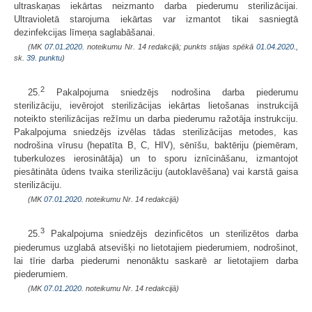
ultraskaņas iekārtas neizmanto darba piederumu sterilizācijai.
Ultravioletā starojuma iekārtas var izmantot tikai sasniegtā
dezinfekcijas līmeņa saglabāšanai.
(MK
07.01.2020.
noteikumu Nr. 14 redakcijā; punkts stājas spēkā
01.04.2020.
,
sk.
39. punktu
)
2
25.
Pakalpojuma sniedzējs nodrošina darba piederumu
sterilizāciju, ievērojot sterilizācijas iekārtas lietošanas instrukcijā
noteikto sterilizācijas režīmu un darba piederumu ražotāja instrukciju.
Pakalpojuma sniedzējs izvēlas tādas sterilizācijas metodes, kas
nodrošina vīrusu (hepatīta B, C, HIV), sēnīšu, baktēriju (piemēram,
tuberkulozes ierosinātāja) un to sporu iznīcināšanu, izmantojot
piesātināta ūdens tvaika sterilizāciju (autoklavēšana) vai karstā gaisa
sterilizāciju.
(MK
07.01.2020.
noteikumu Nr. 14 redakcijā)
3
25.
Pakalpojuma sniedzējs dezinficētos un sterilizētos darba
piederumus uzglabā atsevišķi no lietotajiem piederumiem, nodrošinot,
lai tīrie darba piederumi nenonāktu saskarē ar lietotajiem darba
piederumiem.
(MK
07.01.2020.
noteikumu Nr. 14 redakcijā)