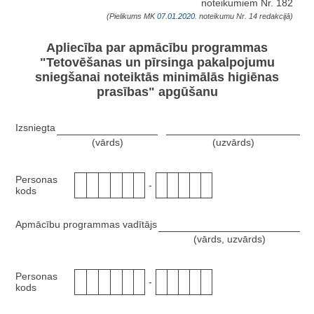
noteikumiem Nr. 182
(Pielikums MK
07.01.2020.
noteikumu Nr. 14 redakcijā)
Apliecība par apmācību programmas
"Tetovēšanas un pīrsinga pakalpojumu
sniegšanai noteiktās minimālās higiēnas
prasības" apgūšanu
Izsniegta
(vārds)
(uzvārds)
Personas
-
kods
Apmācību programmas vadītājs
(vārds, uzvārds)
Personas
-
kods