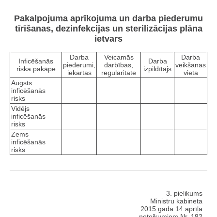
Pakalpojuma aprīkojuma un darba piederumu
tīrīšanas, dezinfekcijas un sterilizācijas plāna
ietvars
Darba
Veicamās
Darba
Inficēšanās
Darba
piederumi,
darbības,
veikšanas
riska pakāpe
izpildītājs
iekārtas
regularitāte
vieta
Augsts
inficēšanās
risks
Vidējs
inficēšanās
risks
Zems
inficēšanās
risks
3. pielikums
Ministru kabineta
2015.gada 14.aprīļa
noteikumiem Nr. 182