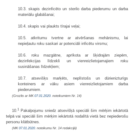
10.3. skapis dezinficēto un sterilo darba piederumu un darba
materiālu glabāšanai;
10.4. skapis vai plaukts tīrajai veļai;
10.5. atkritumu tvertne ar atvēršanas mehānismu, lai
nepieļautu roku saskari ar potenciāli inficētu virsmu;
10.6. roku mazgātne, aprīkota ar šķidrajām ziepēm,
dezinfekcijas līdzekli un vienreizlietojamajiem roku
susināšanas līdzekļiem;
10.7. atsevišķs marķēts, neplīstošs un dūrienizturīgs
konteiners ar vāku asiem vienreizlietojamiem darba
piederumiem.
(Grozīts ar MK
07.01.2020.
noteikumiem Nr. 14)
1
10.
Pakalpojumu sniedz atsevišķā speciāli šim mērķim iekārtotā
telpā vai speciāli šim mērķim iekārtotā nodalītā vietā bez nepiederošu
personu klātbūtnes.
(MK
07.01.2020.
noteikumu Nr. 14 redakcijā)