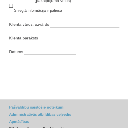
(pakalpojuma veids)
Sniegtā informācija ir patiesa
Klienta vārds, uzvārds
Klienta paraksts
Datums
Pašvaldību saistošie noteikumi
Administratīvās atbildības ceļvedis
Apmācības