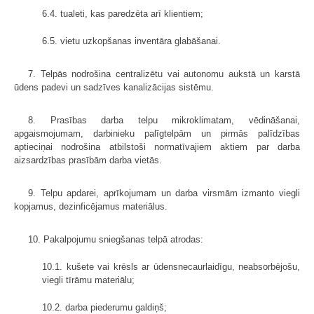
6.4. tualeti, kas paredzēta arī klientiem;
6.5. vietu uzkopšanas inventāra glabāšanai.
7. Telpās nodrošina centralizētu vai autonomu aukstā un karstā
ūdens padevi un sadzīves kanalizācijas sistēmu.
8. Prasības darba telpu mikroklimatam, vēdināšanai,
apgaismojumam, darbinieku palīgtelpām un pirmās palīdzības
aptieciņai nodrošina atbilstoši normatīvajiem aktiem par darba
aizsardzības prasībām darba vietās.
9. Telpu apdarei, aprīkojumam un darba virsmām izmanto viegli
kopjamus, dezinficējamus materiālus.
10. Pakalpojumu sniegšanas telpā atrodas:
10.1. kušete vai krēsls ar ūdensnecaurlaidīgu, neabsorbējošu,
viegli tīrāmu materiālu;
10.2. darba piederumu galdiņš;