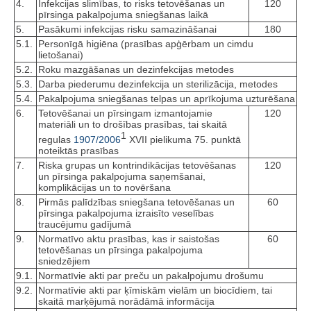
4.
Infekcijas slimības, to risks tetovēšanas un
120
pīrsinga pakalpojuma sniegšanas laikā
5.
Pasākumi infekcijas risku samazināšanai
180
5.1.
Personīgā higiēna (prasības apģērbam un cimdu
lietošanai)
5.2.
Roku mazgāšanas un dezinfekcijas metodes
5.3.
Darba piederumu dezinfekcija un sterilizācija, metodes
5.4.
Pakalpojuma sniegšanas telpas un aprīkojuma uzturēšana
6.
Tetovēšanai un pīrsingam izmantojamie
120
materiāli un to drošības prasības, tai skaitā
1
regulas
1907/2006
XVII pielikuma 75. punktā
noteiktās prasības
7.
Riska grupas un kontrindikācijas tetovēšanas
120
un pīrsinga pakalpojuma saņemšanai,
komplikācijas un to novēršana
8.
Pirmās palīdzības sniegšana tetovēšanas un
60
pīrsinga pakalpojuma izraisīto veselības
traucējumu gadījumā
9.
Normatīvo aktu prasības, kas ir saistošas
60
tetovēšanas un pīrsinga pakalpojuma
sniedzējiem
9.1.
Normatīvie akti par preču un pakalpojumu drošumu
9.2.
Normatīvie akti par ķīmiskām vielām un biocīdiem, tai
skaitā marķējumā norādāmā informācija