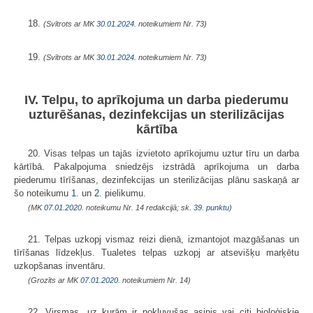
18.
(Svītrots ar MK
30.01.2024.
noteikumiem Nr. 73)
19.
(Svītrots ar MK
30.01.2024.
noteikumiem Nr. 73)
IV. Telpu, to aprīkojuma un darba piederumu
uzturēšanas, dezinfekcijas un sterilizācijas
kārtība
20. Visas telpas un tajās izvietoto aprīkojumu uztur tīru un darba
kārtībā. Pakalpojuma sniedzējs izstrādā aprīkojuma un darba
piederumu tīrīšanas, dezinfekcijas un sterilizācijas plānu saskaņā ar
šo noteikumu
1.
un
2.
pielikumu.
(MK
07.01.2020.
noteikumu Nr. 14 redakcijā; sk.
39. punktu
)
21. Telpas uzkopj vismaz reizi dienā, izmantojot mazgāšanas un
tīrīšanas līdzekļus. Tualetes telpas uzkopj ar atsevišķu marķētu
uzkopšanas inventāru.
(Grozīts ar MK
07.01.2020.
noteikumiem Nr. 14)
22. Virsmas, uz kurām ir nokļuvušas asinis vai citi bioloģiskie