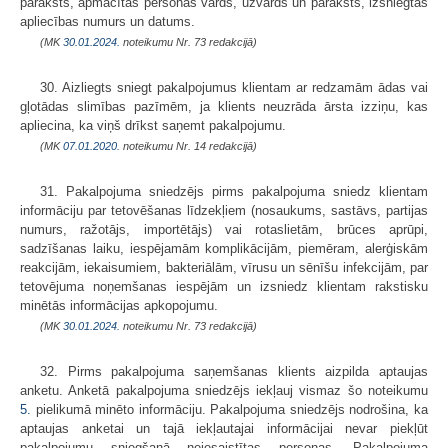
paraksts, apmācītās personas vārds, uzvārds un paraksts, izsniegtās
apliecības numurs un datums.
(MK
30.01.2024.
noteikumu Nr. 73 redakcijā)
30. Aizliegts sniegt pakalpojumus klientam ar redzamām ādas vai
gļotādas slimības pazīmēm, ja klients neuzrāda ārsta izziņu, kas
apliecina, ka viņš drīkst saņemt pakalpojumu.
(MK
07.01.2020.
noteikumu Nr. 14 redakcijā)
31. Pakalpojuma sniedzējs pirms pakalpojuma sniedz klientam
informāciju par tetovēšanas līdzekļiem (nosaukums, sastāvs, partijas
numurs, ražotājs, importētājs) vai rotaslietām, brūces aprūpi,
sadzīšanas laiku, iespējamām komplikācijām, piemēram, alerģiskām
reakcijām, iekaisumiem, bakteriālām, vīrusu un sēnīšu infekcijām, par
tetovējuma noņemšanas iespējām un izsniedz klientam rakstisku
minētās informācijas apkopojumu.
(MK
30.01.2024.
noteikumu Nr. 73 redakcijā)
32. Pirms pakalpojuma saņemšanas klients aizpilda aptaujas
anketu. Anketā pakalpojuma sniedzējs iekļauj vismaz šo noteikumu
5.
pielikumā minēto informāciju. Pakalpojuma sniedzējs nodrošina, ka
aptaujas anketai un tajā iekļautajai informācijai nevar piekļūt
pakalpojumu sniegšanā neiesaistītas personas. Pakalpojuma