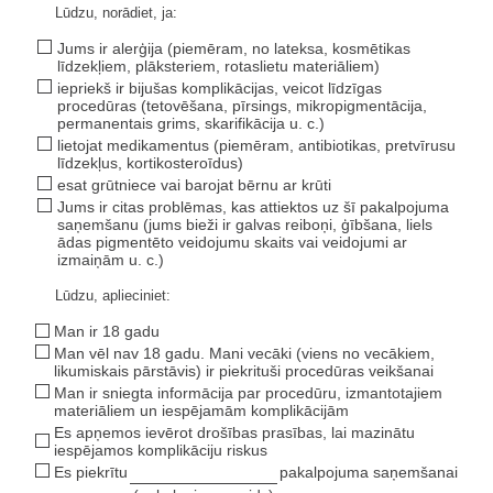
Lūdzu, norādiet, ja:
Jums ir alerģija (piemēram, no lateksa, kosmētikas
līdzekļiem, plāksteriem, rotaslietu materiāliem)
iepriekš ir bijušas komplikācijas, veicot līdzīgas
procedūras (tetovēšana, pīrsings, mikropigmentācija,
permanentais grims, skarifikācija u. c.)
lietojat medikamentus (piemēram, antibiotikas, pretvīrusu
līdzekļus, kortikosteroīdus)
esat grūtniece vai barojat bērnu ar krūti
Jums ir citas problēmas, kas attiektos uz šī pakalpojuma
saņemšanu (jums bieži ir galvas reiboņi, ģībšana, liels
ādas pigmentēto veidojumu skaits vai veidojumi ar
izmaiņām u. c.)
Lūdzu, aplieciniet:
Man ir 18 gadu
Man vēl nav 18 gadu. Mani vecāki (viens no vecākiem,
likumiskais pārstāvis) ir piekrituši procedūras veikšanai
Man ir sniegta informācija par procedūru, izmantotajiem
materiāliem un iespējamām komplikācijām
Es apņemos ievērot drošības prasības, lai mazinātu
iespējamos komplikāciju riskus
Es piekrītu
pakalpojuma saņemšanai