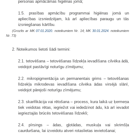
personas apmācāmas higiēnas jomā;
1.5. prasības apmācību programmai higiēnas jomā un
apliecības izsniedzējam, kā arī apliecības paraugu un tās
izsniegšanas kārtību.
(Grozīts ar MK
07.01.2020.
noteikumiem Nr. 14; MK
30.01.2024.
noteikumiem
Nr. 73)
2. Noteikumos lietoti šādi termini:
2.1. tetovēšana – tetovēšanas līdzekļa ievadīšana cilvēka ādā,
veidojot pastāvīgi noturīgu zīmējumu;
2.2. mikropigmentācija un permanentais grims – tetovēšanas
līdzekļa mikrodevas ievadīšana cilvēka ādas virsējā slānī,
veidojot pārejoši noturīgu zīmējumu;
2.3. skarifikācija vai rētošana – process, kura laikā uz ķermeņa
tiek veidotas rētas, iegriežot vai iededzinot ādu, kā arī ievadot
iegrieztajās brūcēs tetovēšanas līdzekli;
2.4. pīrsings – ādas, gļotādas, muskuļa vai skrimšļa
caurduršana, lai izveidotu atveri rotaslietas ievietošanai;