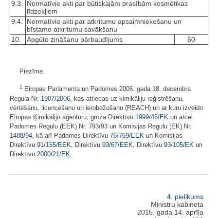
9.3.
Normatīvie akti par būtiskajām prasībām kosmētikas
līdzekļiem
9.4.
Normatīvie akti par atkritumu apsaimniekošanu un
bīstamo atkritumu savākšanu
10.
Apgūto zināšanu pārbaudījums
60
Piezīme.
1
Eiropas Parlamenta un Padomes 2006. gada 18. decembra
Regula Nr.
1907/2006
, kas attiecas uz ķimikāliju reģistrēšanu,
vērtēšanu, licencēšanu un ierobežošanu (REACH) un ar kuru izveido
Eiropas Ķimikāliju aģentūru, groza Direktīvu
1999/45/EK
un atceļ
Padomes Regulu (EEK) Nr. 793/93 un Komisijas Regulu (EK) Nr.
1488/94
, kā arī Padomes Direktīvu
76/769/EEK
un Komisijas
Direktīvu
91/155/EEK
, Direktīvu
93/67/EEK
, Direktīvu
93/105/EK
un
Direktīvu
2000/21/EK
.
4. pielikums
Ministru kabineta
2015. gada 14. aprīļa