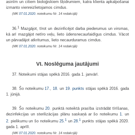
asinīm un citiem bioloģiskiem šķidrumiem, katra klienta apkalpošanai
izmanto vienreizlietojamos cimdus.
(MK
07.01.2020.
noteikumu Nr. 14 redakcijā)
1
36.
Mazgājot, tīrot un dezinficējot darba piederumus un virsmas,
kā arī mazgājot netīro veļu, lieto ūdensnecaurlaidīgus cimdus. Vācot
un pārvadājot atkritumus, lieto necaurduramus cimdus.
(MK
07.01.2020.
noteikumu Nr. 14 redakcijā)
VI. Noslēguma jautājumi
37. Noteikumi stājas spēkā 2016. gada 1. janvārī.
38. Šo noteikumu
17.
,
18.
un
19. punkts
stājas spēkā 2016. gada
1. jūnijā.
39. Šo noteikumu
20.
punktā noteiktā prasība izstrādāt tīrīšanas,
dezinfekcijas un sterilizācijas plānu saskaņā ar šo noteikumu
1.
un
1
1
2.
pielikumu un šo noteikumu
25.
un
28.
punkts stājas spēkā 2020.
gada 1. aprīlī.
(MK
07.01.2020.
noteikumu Nr. 14 redakcijā)