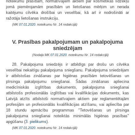
noteikumu prasībām, normatīvajiem aktiem par kosmētikas līdzekļu
jomā piemērojamām prasībām un lietošanas mērķim un nerada
kaitējumu cilvēka drošībai un veselībai, kā arī ir nodrošināti ar
ražotāja lietošanas instrukciju.
(MK
07.01.2020.
noteikumu Nr. 14 redakcijā)
V. Prasības pakalpojumam un pakalpojuma
sniedzējam
(Nodaļa MK
07.01.2020.
noteikumu Nr. 14 redakcijā)
28. Pakalpojuma sniedzējs ir atbildīgs par drošu un cilvēka
veselībai nekaitīgu pakalpojuma sniegšanu. Pakalpojuma sniedzējam
ir atbilstošas zināšanas par higiēnas prasībām tetovēšanas un
pīrsinga pakalpojumu sniegšanai. Šādas zināšanas apliecina
medicīniskās izglītības dokuments, pakalpojuma sniegšanai
atbilstošs profesionālās izglītības vai kvalifikācijas dokuments, kas
Latvijā atzīts atbilstoši normatīvajiem aktiem par reglamentētajām
profesijām un profesionālās kvalifikācijas atzīšanu, vai apliecība par
18 stundu apmācību programmas "Tetovēšanas un pīrsinga
pakalpojuma sniegšanai noteiktās minimālās higiēnas prasības"
apgūšanu (
3. pielikums
).
(MK
07.01.2020.
noteikumu Nr. 14 redakcijā)