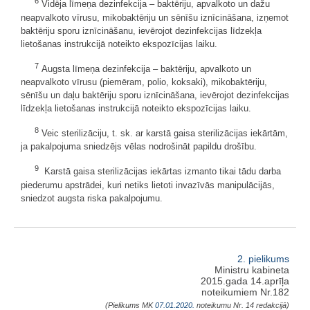
6
Vidēja līmeņa dezinfekcija – baktēriju, apvalkoto un dažu
neapvalkoto vīrusu, mikobaktēriju un sēnīšu iznīcināšana, izņemot
baktēriju sporu iznīcināšanu, ievērojot dezinfekcijas līdzekļa
lietošanas instrukcijā noteikto ekspozīcijas laiku.
7
Augsta līmeņa dezinfekcija – baktēriju, apvalkoto un
neapvalkoto vīrusu (piemēram, polio, koksaki), mikobaktēriju,
sēnīšu un daļu baktēriju sporu iznīcināšana, ievērojot dezinfekcijas
līdzekļa lietošanas instrukcijā noteikto ekspozīcijas laiku.
8
Veic sterilizāciju, t. sk. ar karstā gaisa sterilizācijas iekārtām,
ja pakalpojuma sniedzējs vēlas nodrošināt papildu drošību.
9
Karstā gaisa sterilizācijas iekārtas izmanto tikai tādu darba
piederumu apstrādei, kuri netiks lietoti invazīvās manipulācijās,
sniedzot augsta riska pakalpojumu.
2. pielikums
Ministru kabineta
2015.gada 14.aprīļa
noteikumiem Nr.182
(Pielikums MK
07.01.2020.
noteikumu Nr. 14 redakcijā)