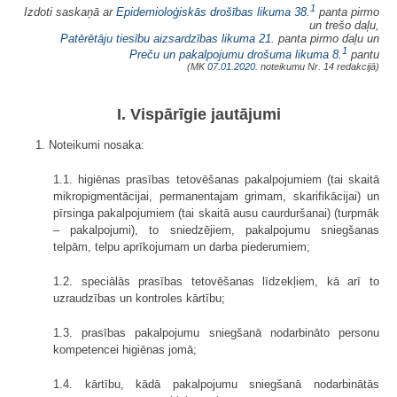
1
Izdoti saskaņā ar
Epidemioloģiskās drošības likuma
38.
panta pirmo
un trešo daļu,
Patērētāju tiesību aizsardzības likuma
21.
panta pirmo daļu un
1
Preču un pakalpojumu drošuma likuma
8.
pantu
(MK
07.01.2020.
noteikumu Nr. 14 redakcijā)
I. Vispārīgie jautājumi
1. Noteikumi nosaka:
1.1. higiēnas prasības tetovēšanas pakalpojumiem (tai skaitā
mikropigmentācijai, permanentajam grimam, skarifikācijai) un
pīrsinga pakalpojumiem (tai skaitā ausu caurduršanai) (turpmāk
– pakalpojumi), to sniedzējiem, pakalpojumu sniegšanas
telpām, telpu aprīkojumam un darba piederumiem;
1.2. speciālās prasības tetovēšanas līdzekļiem, kā arī to
uzraudzības un kontroles kārtību;
1.3. prasības pakalpojumu sniegšanā nodarbināto personu
kompetencei higiēnas jomā;
1.4. kārtību, kādā pakalpojumu sniegšanā nodarbinātās