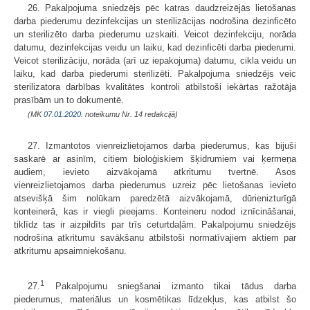
26. Pakalpojuma sniedzējs pēc katras daudzreizējās lietošanas
darba piederumu dezinfekcijas un sterilizācijas nodrošina dezinficēto
un sterilizēto darba piederumu uzskaiti. Veicot dezinfekciju, norāda
datumu, dezinfekcijas veidu un laiku, kad dezinficēti darba piederumi.
Veicot sterilizāciju, norāda (arī uz iepakojuma) datumu, cikla veidu un
laiku, kad darba piederumi sterilizēti. Pakalpojuma sniedzējs veic
sterilizatora darbības kvalitātes kontroli atbilstoši iekārtas ražotāja
prasībām un to dokumentē.
(MK
07.01.2020.
noteikumu Nr. 14 redakcijā)
27. Izmantotos vienreizlietojamos darba piederumus, kas bijuši
saskarē ar asinīm, citiem bioloģiskiem šķidrumiem vai ķermeņa
audiem, ievieto aizvākojamā atkritumu tvertnē. Asos
vienreizlietojamos darba piederumus uzreiz pēc lietošanas ievieto
atsevišķā šim nolūkam paredzētā aizvākojamā, dūrienizturīgā
konteinerā, kas ir viegli pieejams. Konteineru nodod iznīcināšanai,
tiklīdz tas ir aizpildīts par trīs ceturtdaļām. Pakalpojumu sniedzējs
nodrošina atkritumu savākšanu atbilstoši normatīvajiem aktiem par
atkritumu apsaimniekošanu.
1
27.
Pakalpojumu sniegšanai izmanto tikai tādus darba
piederumus, materiālus un kosmētikas līdzekļus, kas atbilst šo