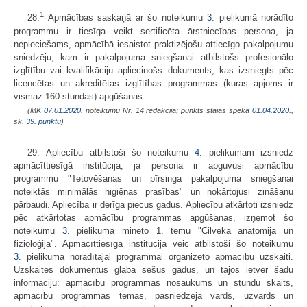
1
28.
Apmācības saskaņā ar šo noteikumu
3.
pielikumā norādīto
programmu ir tiesīga veikt sertificēta ārstniecības persona, ja
nepieciešams, apmācībā iesaistot praktizējošu attiecīgo pakalpojumu
sniedzēju, kam ir pakalpojuma sniegšanai atbilstošs profesionālo
izglītību vai kvalifikāciju apliecinošs dokuments, kas izsniegts pēc
licencētas un akreditētas izglītības programmas (kuras apjoms ir
vismaz 160 stundas) apgūšanas.
(MK
07.01.2020.
noteikumu Nr. 14 redakcijā; punkts stājas spēkā
01.04.2020.
,
sk.
39. punktu
)
29. Apliecību atbilstoši šo noteikumu
4.
pielikumam izsniedz
apmācīttiesīgā institūcija, ja persona ir apguvusi apmācību
programmu "Tetovēšanas un pīrsinga pakalpojuma sniegšanai
noteiktās minimālās higiēnas prasības" un nokārtojusi zināšanu
pārbaudi. Apliecība ir derīga piecus gadus. Apliecību atkārtoti izsniedz
pēc atkārtotas apmācību programmas apgūšanas, izņemot šo
noteikumu
3.
pielikumā minēto 1. tēmu "Cilvēka anatomija un
fizioloģija". Apmācīttiesīgā institūcija veic atbilstoši šo noteikumu
3.
pielikumā norādītajai programmai organizēto apmācību uzskaiti.
Uzskaites dokumentus glabā sešus gadus, un tajos ietver šādu
informāciju: apmācību programmas nosaukums un stundu skaits,
apmācību programmas tēmas, pasniedzēja vārds, uzvārds un