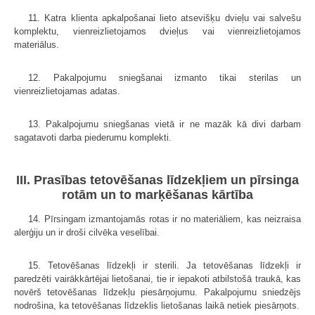
11. Katra klienta apkalpošanai lieto atsevišķu dvieļu vai salvešu
komplektu, vienreizlietojamos dvieļus vai vienreizlietojamos
materiālus.
12. Pakalpojumu sniegšanai izmanto tikai sterilas un
vienreizlietojamas adatas.
13. Pakalpojumu sniegšanas vietā ir ne mazāk kā divi darbam
sagatavoti darba piederumu komplekti.
III. Prasības tetovēšanas līdzekļiem un pīrsinga
rotām un to marķēšanas kārtība
14. Pīrsingam izmantojamās rotas ir no materiāliem, kas neizraisa
alerģiju un ir droši cilvēka veselībai.
15. Tetovēšanas līdzekļi ir sterili. Ja tetovēšanas līdzekļi ir
paredzēti vairākkārtējai lietošanai, tie ir iepakoti atbilstošā traukā, kas
novērš tetovēšanas līdzekļu piesārņojumu. Pakalpojumu sniedzējs
nodrošina, ka tetovēšanas līdzeklis lietošanas laikā netiek piesārņots.