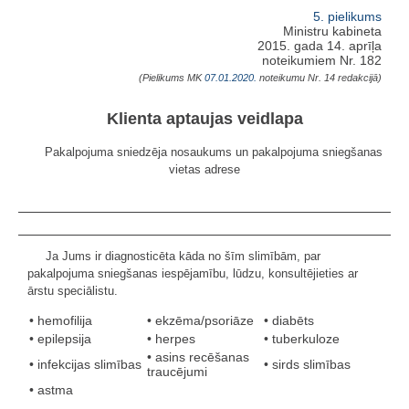
5. pielikums
Ministru kabineta
2015. gada 14. aprīļa
noteikumiem Nr. 182
(Pielikums MK
07.01.2020.
noteikumu Nr. 14 redakcijā)
Klienta aptaujas veidlapa
Pakalpojuma sniedzēja nosaukums un pakalpojuma sniegšanas
vietas adrese
Ja Jums ir diagnosticēta kāda no šīm slimībām, par
pakalpojuma sniegšanas iespējamību, lūdzu, konsultējieties ar
ārstu speciālistu.
• hemofilija
• ekzēma/psoriāze
• diabēts
• epilepsija
• herpes
• tuberkuloze
• asins recēšanas
• infekcijas slimības
• sirds slimības
traucējumi
• astma