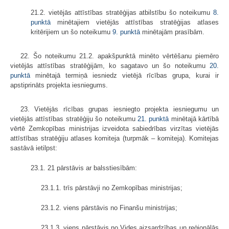
21.2. vietējās attīstības stratēģijas atbilstību šo noteikumu
8.
punktā
minētajiem vietējās attīstības stratēģijas atlases
kritērijiem un šo noteikumu
9. punktā
minētajām prasībām.
22. Šo noteikumu 21.2. apakšpunktā minēto vērtēšanu piemēro
vietējās attīstības stratēģijām, ko sagatavo un šo noteikumu
20.
punktā
minētajā termiņā iesniedz vietējā rīcības grupa, kurai ir
apstiprināts projekta iesniegums.
23. Vietējās rīcības grupas iesniegto projekta iesniegumu un
vietējās attīstības stratēģiju šo noteikumu
21. punktā
minētajā kārtībā
vērtē Zemkopības ministrijas izveidota sabiedrības virzītas vietējās
attīstības stratēģiju atlases komiteja (turpmāk – komiteja). Komitejas
sastāvā ietilpst:
23.1. 21 pārstāvis ar balsstiesībām:
23.1.1. trīs pārstāvji no Zemkopības ministrijas;
23.1.2. viens pārstāvis no Finanšu ministrijas;
23.1.3. viens pārstāvis no Vides aizsardzības un reģionālās