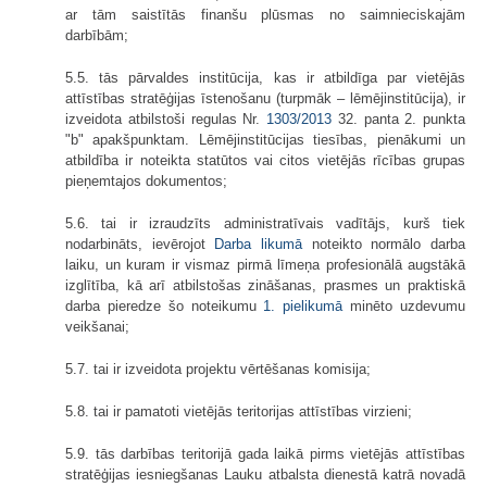
ar tām saistītās finanšu plūsmas no saimnieciskajām
darbībām;
5.5. tās pārvaldes institūcija, kas ir atbildīga par vietējās
attīstības stratēģijas īstenošanu (turpmāk – lēmējinstitūcija), ir
izveidota atbilstoši regulas Nr.
1303/2013
32. panta 2. punkta
"b" apakšpunktam. Lēmējinstitūcijas tiesības, pienākumi un
atbildība ir noteikta statūtos vai citos vietējās rīcības grupas
pieņemtajos dokumentos;
5.6. tai ir izraudzīts administratīvais vadītājs, kurš tiek
nodarbināts, ievērojot
Darba likumā
noteikto normālo darba
laiku, un kuram ir vismaz pirmā līmeņa profesionālā augstākā
izglītība, kā arī atbilstošas zināšanas, prasmes un praktiskā
darba pieredze šo noteikumu
1. pielikumā
minēto uzdevumu
veikšanai;
5.7. tai ir izveidota projektu vērtēšanas komisija;
5.8. tai ir pamatoti vietējās teritorijas attīstības virzieni;
5.9. tās darbības teritorijā gada laikā pirms vietējās attīstības
stratēģijas iesniegšanas Lauku atbalsta dienestā katrā novadā