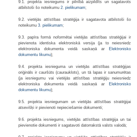
9.1. projekta iesniegums ir pilnībā aizpildīts un sagatavots
atbilstoši šo noteikumu
2. pielikumam
;
9.2. vietējās attīstības stratēģija ir sagatavota atbilstoši šo
noteikumu
3. pielikumam
;
9.3. papīra formā noformētai vietējās attīstības stratēģijai ir
pievienota identiska elektroniskā versija (ja to neiesniedz
elektroniska dokumenta veidā saskaņā ar
Elektronisko
dokumentu likumu
);
9.4. projekta iesnieguma un vietējās attīstības stratēģijas
oriģināls ir cauršūts (caurauklots), un tā lapas ir sanumurētas
(ja iesniegumu vai vietējās attīstības stratēģiju neiesniedz
elektroniska dokumenta veidā saskaņā ar
Elektronisko
dokumentu likumu
);
9.5. projekta iesniegumam un vietējās attīstības stratēģijai
atsevišķi ir pievienoti nepieciešamie dokumenti;
9.6. projekta iesniegums, vietējās attīstības stratēģija un tai
pievienotie dokumenti ir sagatavoti datorrakstā valsts valodā;