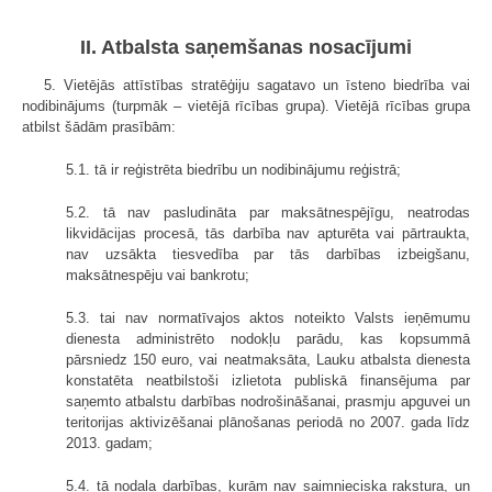
II. Atbalsta saņemšanas nosacījumi
5. Vietējās attīstības stratēģiju sagatavo un īsteno biedrība vai
nodibinājums (turpmāk – vietējā rīcības grupa). Vietējā rīcības grupa
atbilst šādām prasībām:
5.1. tā ir reģistrēta biedrību un nodibinājumu reģistrā;
5.2. tā nav pasludināta par maksātnespējīgu, neatrodas
likvidācijas procesā, tās darbība nav apturēta vai pārtraukta,
nav uzsākta tiesvedība par tās darbības izbeigšanu,
maksātnespēju vai bankrotu;
5.3. tai nav normatīvajos aktos noteikto Valsts ieņēmumu
dienesta administrēto nodokļu parādu, kas kopsummā
pārsniedz 150 euro, vai neatmaksāta, Lauku atbalsta dienesta
konstatēta neatbilstoši izlietota publiskā finansējuma par
saņemto atbalstu darbības nodrošināšanai, prasmju apguvei un
teritorijas aktivizēšanai plānošanas periodā no 2007. gada līdz
2013. gadam;
5.4. tā nodala darbības, kurām nav saimnieciska rakstura, un