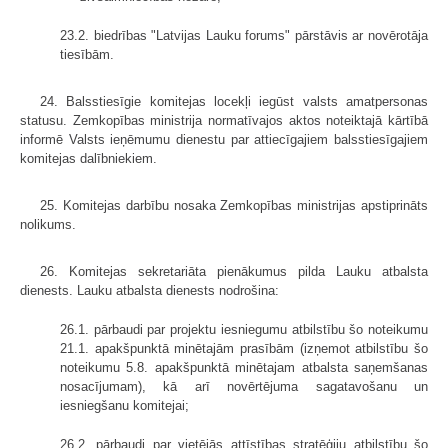
23.2. biedrības "Latvijas Lauku forums" pārstāvis ar novērotāja
tiesībām.
24. Balsstiesīgie komitejas locekļi iegūst valsts amatpersonas
statusu. Zemkopības ministrija normatīvajos aktos noteiktajā kārtībā
informē Valsts ieņēmumu dienestu par attiecīgajiem balsstiesīgajiem
komitejas dalībniekiem.
25. Komitejas darbību nosaka Zemkopības ministrijas apstiprināts
nolikums.
26. Komitejas sekretariāta pienākumus pilda Lauku atbalsta
dienests. Lauku atbalsta dienests nodrošina:
26.1. pārbaudi par projektu iesniegumu atbilstību šo noteikumu
21.1. apakšpunktā minētajām prasībām (izņemot atbilstību šo
noteikumu 5.8. apakšpunktā minētajam atbalsta saņemšanas
nosacījumam), kā arī novērtējuma sagatavošanu un
iesniegšanu komitejai;
26.2. pārbaudi par vietējās attīstības stratēģiju atbilstību šo