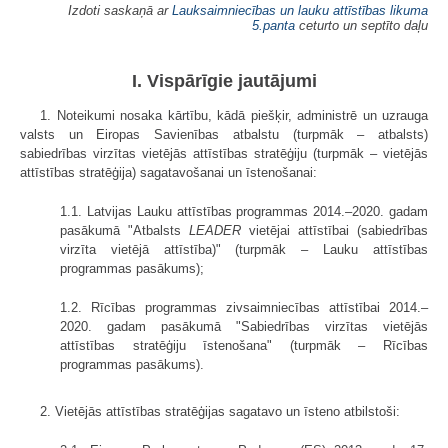
Izdoti saskaņā ar
Lauksaimniecības un lauku attīstības likuma
5.panta
ceturto un septīto daļu
I. Vispārīgie jautājumi
1. Noteikumi nosaka kārtību, kādā piešķir, administrē un uzrauga
valsts un Eiropas Savienības atbalstu (turpmāk – atbalsts)
sabiedrības virzītas vietējās attīstības stratēģiju (turpmāk – vietējās
attīstības stratēģija) sagatavošanai un īstenošanai:
1.1. Latvijas Lauku attīstības programmas 2014.–2020. gadam
pasākumā "Atbalsts
LEADER
vietējai attīstībai (sabiedrības
virzīta vietējā attīstība)" (turpmāk – Lauku attīstības
programmas pasākums);
1.2. Rīcības programmas zivsaimniecības attīstībai 2014.–
2020. gadam pasākumā "Sabiedrības virzītas vietējās
attīstības stratēģiju īstenošana" (turpmāk – Rīcības
programmas pasākums).
2. Vietējās attīstības stratēģijas sagatavo un īsteno atbilstoši: