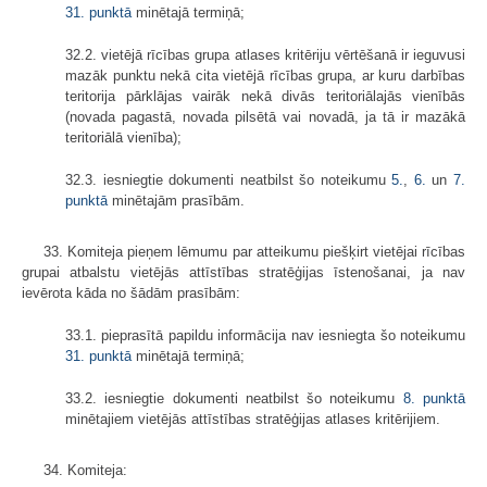
31. punktā
minētajā termiņā;
32.2. vietējā rīcības grupa atlases kritēriju vērtēšanā ir ieguvusi
mazāk punktu nekā cita vietējā rīcības grupa, ar kuru darbības
teritorija pārklājas vairāk nekā divās teritoriālajās vienībās
(novada pagastā, novada pilsētā vai novadā, ja tā ir mazākā
teritoriālā vienība);
32.3. iesniegtie dokumenti neatbilst šo noteikumu
5.
,
6.
un
7.
punktā
minētajām prasībām.
33. Komiteja pieņem lēmumu par atteikumu piešķirt vietējai rīcības
grupai atbalstu vietējās attīstības stratēģijas īstenošanai, ja nav
ievērota kāda no šādām prasībām:
33.1. pieprasītā papildu informācija nav iesniegta šo noteikumu
31. punktā
minētajā termiņā;
33.2. iesniegtie dokumenti neatbilst šo noteikumu
8. punktā
minētajiem vietējās attīstības stratēģijas atlases kritērijiem.
34. Komiteja: