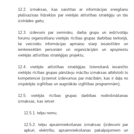
12.2. izmaksas, kas saistītas ar informācijas sniegšanu
plašsaziņas līdzekļos par vietējās attīstības stratēģiju un tās
izstrādes gaitu;
12.3. izdevumi par semināru, darba grupu un iedzīvotāju
forumu organizēšanu vietējās rīcības grupas darbības teritorijā,
lai veicinātu informācijas apmaiņu starp iesaistītām un
ieinteresētām personām un organizācijām un apspriestu
vietējās attīstības stratēģijas projektu;
12.4. vietējās attīstības stratēģijas īstenošanā iesaistīto
vietējās rīcības grupas pārstāvju mācību izmaksas atbilstoši to
kompetencei (izņemot izdevumus par mācībām, kas ir daļa no
vispārējās izglītības un augstākās izglītības programmām);
12.5. vietējās rīcības grupas darbības nodrošināšanas
izmaksas, kas ietver:
12.5.1. telpu nomu;
12.5.2. telpu apsaimniekošanas izmaksas (izdevumi par
apkuri, elektrību, apsaimniekošanas pakalpojumiem un