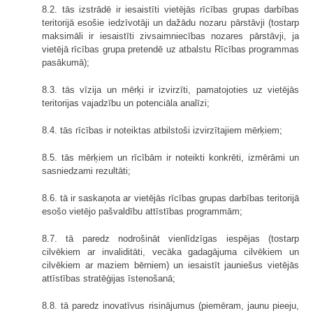
8.2. tās izstrādē ir iesaistīti vietējās rīcības grupas darbības
teritorijā esošie iedzīvotāji un dažādu nozaru pārstāvji (tostarp
maksimāli ir iesaistīti zivsaimniecības nozares pārstāvji, ja
vietējā rīcības grupa pretendē uz atbalstu Rīcības programmas
pasākumā);
8.3. tās vīzija un mērķi ir izvirzīti, pamatojoties uz vietējās
teritorijas vajadzību un potenciāla analīzi;
8.4. tās rīcības ir noteiktas atbilstoši izvirzītajiem mērķiem;
8.5. tās mērķiem un rīcībām ir noteikti konkrēti, izmērāmi un
sasniedzami rezultāti;
8.6. tā ir saskaņota ar vietējās rīcības grupas darbības teritorijā
esošo vietējo pašvaldību attīstības programmām;
8.7. tā paredz nodrošināt vienlīdzīgas iespējas (tostarp
cilvēkiem ar invaliditāti, vecāka gadagājuma cilvēkiem un
cilvēkiem ar maziem bērniem) un iesaistīt jauniešus vietējās
attīstības stratēģijas īstenošanā;
8.8. tā paredz inovatīvus risinājumus (piemēram, jaunu pieeju,