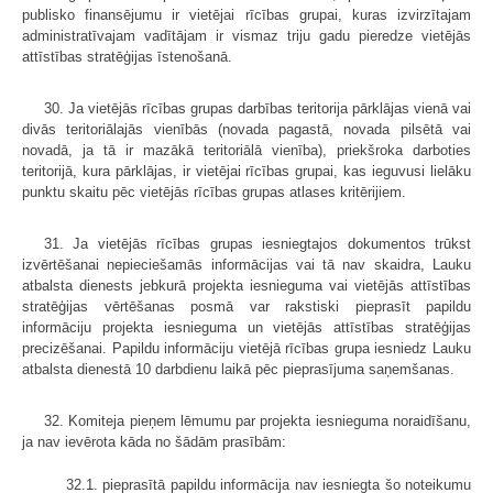
publisko finansējumu ir vietējai rīcības grupai, kuras izvirzītajam
administratīvajam vadītājam ir vismaz triju gadu pieredze vietējās
attīstības stratēģijas īstenošanā.
30. Ja vietējās rīcības grupas darbības teritorija pārklājas vienā vai
divās teritoriālajās vienībās (novada pagastā, novada pilsētā vai
novadā, ja tā ir mazākā teritoriālā vienība), priekšroka darboties
teritorijā, kura pārklājas, ir vietējai rīcības grupai, kas ieguvusi lielāku
punktu skaitu pēc vietējās rīcības grupas atlases kritērijiem.
31. Ja vietējās rīcības grupas iesniegtajos dokumentos trūkst
izvērtēšanai nepieciešamās informācijas vai tā nav skaidra, Lauku
atbalsta dienests jebkurā projekta iesnieguma vai vietējās attīstības
stratēģijas vērtēšanas posmā var rakstiski pieprasīt papildu
informāciju projekta iesnieguma un vietējās attīstības stratēģijas
precizēšanai. Papildu informāciju vietējā rīcības grupa iesniedz Lauku
atbalsta dienestā 10 darbdienu laikā pēc pieprasījuma saņemšanas.
32. Komiteja pieņem lēmumu par projekta iesnieguma noraidīšanu,
ja nav ievērota kāda no šādām prasībām:
32.1. pieprasītā papildu informācija nav iesniegta šo noteikumu