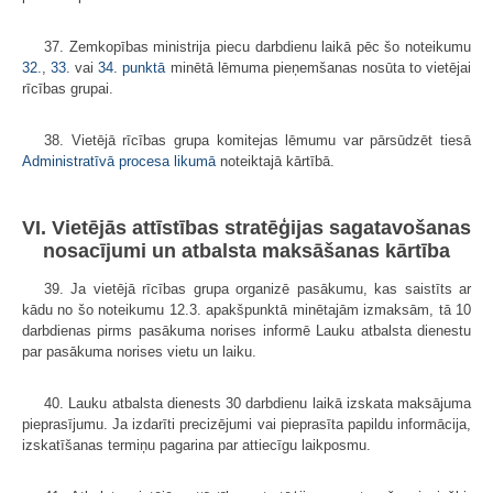
37. Zemkopības ministrija piecu darbdienu laikā pēc šo noteikumu
32.
,
33.
vai
34. punktā
minētā lēmuma pieņemšanas nosūta to vietējai
rīcības grupai.
38. Vietējā rīcības grupa komitejas lēmumu var pārsūdzēt tiesā
Administratīvā procesa likumā
noteiktajā kārtībā.
VI. Vietējās attīstības stratēģijas sagatavošanas
nosacījumi un atbalsta maksāšanas kārtība
39. Ja vietējā rīcības grupa organizē pasākumu, kas saistīts ar
kādu no šo noteikumu 12.3. apakšpunktā minētajām izmaksām, tā 10
darbdienas pirms pasākuma norises informē Lauku atbalsta dienestu
par pasākuma norises vietu un laiku.
40. Lauku atbalsta dienests 30 darbdienu laikā izskata maksājuma
pieprasījumu. Ja izdarīti precizējumi vai pieprasīta papildu informācija,
izskatīšanas termiņu pagarina par attiecīgu laikposmu.