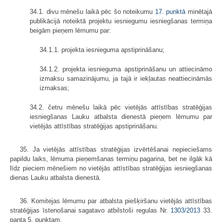
34.1. divu mēnešu laikā pēc šo noteikumu
17. punktā
minētajā
publikācijā noteiktā projektu iesniegumu iesniegšanas termiņa
beigām pieņem lēmumu par:
34.1.1. projekta iesnieguma apstiprināšanu;
34.1.2. projekta iesnieguma apstiprināšanu un attiecināmo
izmaksu samazinājumu, ja tajā ir iekļautas neattiecināmās
izmaksas;
34.2. četru mēnešu laikā pēc vietējās attīstības stratēģijas
iesniegšanas Lauku atbalsta dienestā pieņem lēmumu par
vietējās attīstības stratēģijas apstiprināšanu.
35. Ja vietējās attīstības stratēģijas izvērtēšanai nepieciešams
papildu laiks, lēmuma pieņemšanas termiņu pagarina, bet ne ilgāk kā
līdz pieciem mēnešiem no vietējās attīstības stratēģijas iesniegšanas
dienas Lauku atbalsta dienestā.
36. Komitejas lēmumu par atbalsta piešķiršanu vietējās attīstības
stratēģijas īstenošanai sagatavo atbilstoši regulas Nr.
1303/2013
33.
panta 5. punktam.