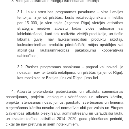
3. Vietējās attīstības stratēģiju īstenošanas teritorija:
3.1. Lauku attīstības programmas pasākumā – visa Latvijas
teritorija, izņemot pilsētas, kurās iedzīvotāju skaits ir lielāks
par 15 000, ja vien tajās (izņemot Rīgu) vietējās attīstības
stratēģija neietver atbalstu tādas vides radīšanai vai
labiekārtošanai, kurā tiek realizēta vietējā produkcija, un tiešie
labuma guvēji nav lauksaimniecības produktu ražotāji,
lauksaimniecības produktu pārstrādātāji mājas apstākļos vai
atbilstīgas lauksaimniecības pakalpojumu kooperatīvās
sabiedrības;
3.2. Rīcības programmas pasākumā – pagasti vai novadi, ja
novadam nav teritoriālā iedalījuma, un pilsētas (izņemot Rīgu),
kas robežojas ar Baltijas jūru vai Rīgas jūras līci.
4. Atbalsta pretendenta pieteikšanās un atbalsta saņemšanas
nosacījumus, projektu iesniegumu vērtēšanas un atlases kārtību,
projekta īstenošanas nosacījumus, pārskatu izvērtēšanas un lēmuma
pieņemšanas kārtību nosaka arī normatīvie akti par valsts un Eiropas
Savienības atbalsta piešķiršanu, administrēšanu un uzraudzību lauku
un zivsaimniecības attīstībai 2014.–2020. gada plānošanas periodā,
ciktāl tie nav pretrunā ar šiem noteikumiem.