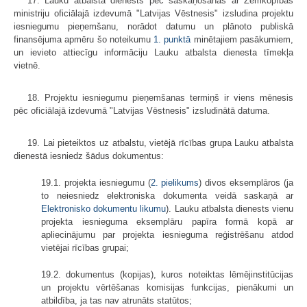
17. Lauku atbalsta dienests pēc saskaņošanas ar Zemkopības
ministriju oficiālajā izdevumā "Latvijas Vēstnesis" izsludina projektu
iesniegumu pieņemšanu, norādot datumu un plānoto publiskā
finansējuma apmēru šo noteikumu
1. punktā
minētajiem pasākumiem,
un ievieto attiecīgu informāciju Lauku atbalsta dienesta tīmekļa
vietnē.
18. Projektu iesniegumu pieņemšanas termiņš ir viens mēnesis
pēc oficiālajā izdevumā "Latvijas Vēstnesis" izsludinātā datuma.
19. Lai pieteiktos uz atbalstu, vietējā rīcības grupa Lauku atbalsta
dienestā iesniedz šādus dokumentus:
19.1. projekta iesniegumu (
2. pielikums
) divos eksemplāros (ja
to neiesniedz elektroniska dokumenta veidā saskaņā ar
Elektronisko dokumentu likumu
). Lauku atbalsta dienests vienu
projekta iesnieguma eksemplāru papīra formā kopā ar
apliecinājumu par projekta iesnieguma reģistrēšanu atdod
vietējai rīcības grupai;
19.2. dokumentus (kopijas), kuros noteiktas lēmējinstitūcijas
un projektu vērtēšanas komisijas funkcijas, pienākumi un
atbildība, ja tas nav atrunāts statūtos;