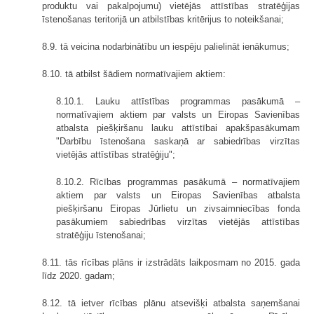
produktu vai pakalpojumu) vietējās attīstības stratēģijas
īstenošanas teritorijā un atbilstības kritērijus to noteikšanai;
8.9. tā veicina nodarbinātību un iespēju palielināt ienākumus;
8.10. tā atbilst šādiem normatīvajiem aktiem:
8.10.1. Lauku attīstības programmas pasākumā –
normatīvajiem aktiem par valsts un Eiropas Savienības
atbalsta piešķiršanu lauku attīstībai apakšpasākumam
"Darbību īstenošana saskaņā ar sabiedrības virzītas
vietējās attīstības stratēģiju";
8.10.2. Rīcības programmas pasākumā – normatīvajiem
aktiem par valsts un Eiropas Savienības atbalsta
piešķiršanu Eiropas Jūrlietu un zivsaimniecības fonda
pasākumiem sabiedrības virzītas vietējās attīstības
stratēģiju īstenošanai;
8.11. tās rīcības plāns ir izstrādāts laikposmam no 2015. gada
līdz 2020. gadam;
8.12. tā ietver rīcības plānu atsevišķi atbalsta saņemšanai