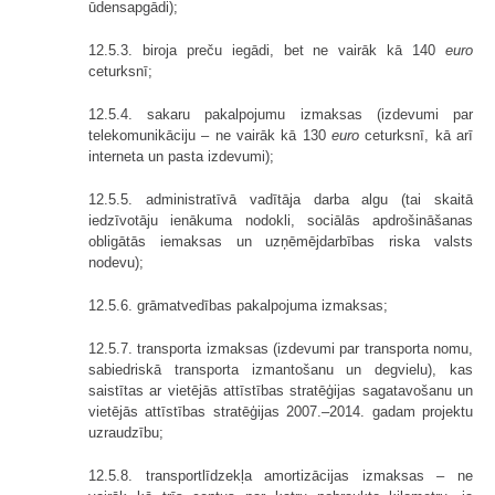
ūdensapgādi);
12.5.3. biroja preču iegādi, bet ne vairāk kā 140
euro
ceturksnī;
12.5.4. sakaru pakalpojumu izmaksas (izdevumi par
telekomunikāciju – ne vairāk kā 130
euro
ceturksnī, kā arī
interneta un pasta izdevumi);
12.5.5. administratīvā vadītāja darba algu (tai skaitā
iedzīvotāju ienākuma nodokli, sociālās apdrošināšanas
obligātās iemaksas un uzņēmējdarbības riska valsts
nodevu);
12.5.6. grāmatvedības pakalpojuma izmaksas;
12.5.7. transporta izmaksas (izdevumi par transporta nomu,
sabiedriskā transporta izmantošanu un degvielu), kas
saistītas ar vietējās attīstības stratēģijas sagatavošanu un
vietējās attīstības stratēģijas 2007.–2014. gadam projektu
uzraudzību;
12.5.8. transportlīdzekļa amortizācijas izmaksas – ne