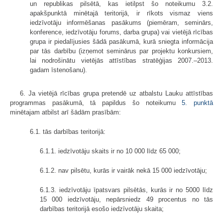
un republikas pilsētā, kas ietilpst šo noteikumu 3.2.
apakšpunktā minētajā teritorijā, ir rīkots vismaz viens
iedzīvotāju informēšanas pasākums (piemēram, seminārs,
konference, iedzīvotāju forums, darba grupa) vai vietējā rīcības
grupa ir piedalījusies šādā pasākumā, kurā sniegta informācija
par tās darbību (izņemot seminārus par projektu konkursiem,
lai nodrošinātu vietējās attīstības stratēģijas 2007.–2013.
gadam īstenošanu).
6. Ja vietējā rīcības grupa pretendē uz atbalstu Lauku attīstības
programmas pasākumā, tā papildus šo noteikumu
5. punktā
minētajam atbilst arī šādām prasībām:
6.1. tās darbības teritorijā:
6.1.1. iedzīvotāju skaits ir no 10 000 līdz 65 000;
6.1.2. nav pilsētu, kurās ir vairāk nekā 15 000 iedzīvotāju;
6.1.3. iedzīvotāju īpatsvars pilsētās, kurās ir no 5000 līdz
15 000 iedzīvotāju, nepārsniedz 49 procentus no tās
darbības teritorijā esošo iedzīvotāju skaita;