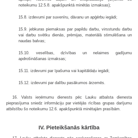
noteikumu 12.5.8. apakšpunktā minētās izmaksas);
15.8. izdevumi par suvenīru, dāvanu un apģērbu iegādi;
15.9. jebkuras piemaksas par papildu darbu, virsstundu darbu
vai darbu svētku dienās, prēmijas, materiālā stimulēšana un
naudas balvas;
15.10. veselības, dzīvības un nelaimes gadījumu
apdrošināšanas izmaksas;
15.11. izdevumi par īpašuma vai kapitāldaļu iegādi;
15.12. izdevumi par dalību pasākumos ārzemēs.
16. Valsts ieņēmumu dienests pēc Lauku atbalsta dienesta
pieprasījuma sniedz informāciju par vietējās rīcības grupas darījumu
atbilstību šo noteikumu 12.6. apakšpunktā minētajām prasībām.
IV. Pieteikšanās kārtība