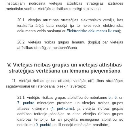
institūcijām nodrošina vietējās attīstības stratēģijas izstrādes
metodisko vadību. Vietējās attīstības stratēģijai pievieno:
20.1. vietējās attīstības stratēģijas elektronisko versiju, kas
ierakstīta ārējā datu nesējā (ja to neiesniedz elektroniska
dokumenta veidā saskaņā ar
Elektronisko dokumentu likumu
);
20.2. vietējās rīcības grupas lēmumu (kopiju) par vietējās
attīstības stratēģijas apstiprināšanu.
V. Vietējās rīcības grupas un vietējās attīstības
stratēģijas vērtēšana un lēmuma pieņemšana
21. Vietējai rīcības grupai atbalstu vietējās attīstības stratēģijas
sagatavošanai un īstenošanai piešķir, izvērtējot:
21.1. vietējās rīcības grupas atbilstību šo noteikumu
5.
,
6.
un
7. punktā
minētajām prasībām un vietējās rīcības grupas
atlases kritērijiem (
4. pielikums
), ja vietējās rīcības grupas
darbības teritorija pārklājas ar citas vietējās rīcības grupas
darbības teritoriju, kā arī projekta iesnieguma atbilstību šo
noteikumu
9. punktā
un III nodaļā minētajām prasībām;