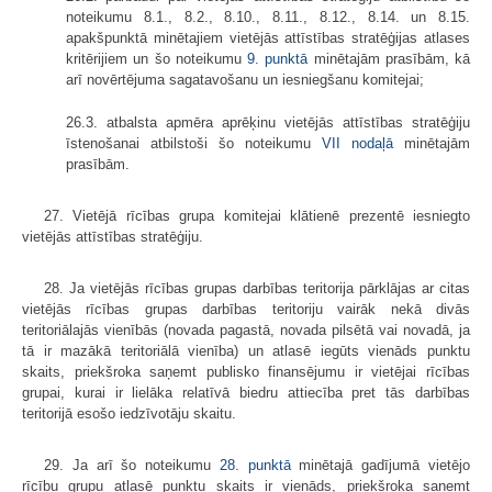
noteikumu 8.1., 8.2., 8.10., 8.11., 8.12., 8.14. un 8.15.
apakšpunktā minētajiem vietējās attīstības stratēģijas atlases
kritērijiem un šo noteikumu
9. punktā
minētajām prasībām, kā
arī novērtējuma sagatavošanu un iesniegšanu komitejai;
26.3. atbalsta apmēra aprēķinu vietējās attīstības stratēģiju
īstenošanai atbilstoši šo noteikumu
VII nodaļā
minētajām
prasībām.
27. Vietējā rīcības grupa komitejai klātienē prezentē iesniegto
vietējās attīstības stratēģiju.
28. Ja vietējās rīcības grupas darbības teritorija pārklājas ar citas
vietējās rīcības grupas darbības teritoriju vairāk nekā divās
teritoriālajās vienībās (novada pagastā, novada pilsētā vai novadā, ja
tā ir mazākā teritoriālā vienība) un atlasē iegūts vienāds punktu
skaits, priekšroka saņemt publisko finansējumu ir vietējai rīcības
grupai, kurai ir lielāka relatīvā biedru attiecība pret tās darbības
teritorijā esošo iedzīvotāju skaitu.
29. Ja arī šo noteikumu
28. punktā
minētajā gadījumā vietējo
rīcību grupu atlasē punktu skaits ir vienāds, priekšroka saņemt