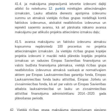
41.4. ja maksājuma pieprasījumā ietvertie izdevumi daļēji
atbilst šo noteikumu
12. punktā
minētajām attiecināmajām
izmaksām, Lauku atbalsta dienests apstiprina izdevumu
summu un atmaksā vietējās rīcības grupas norādītajā kontā
faktiskos izdevumus, atskaitot neatbilstošos izdevumus un
iepriekš saņemto avansu, kā arī pārskaita nākamo avansa
maksājumu par atlikušo projekta attiecināmo izmaksu daļu;
41.5. avansa maksājumu un faktisko izdevumu atmaksu
kopsumma nepārsniedz 100 procentus no projekta
attiecināmajām izmaksām. Ja vietējās rīcības grupas kopējie
projekta izdevumi ir mazāki nekā plānotās kopējās projekta
izmaksas un radusies Eiropas Savienības finansējuma un
valsts budžeta finansējuma pārmaksa, vietējā rīcības grupa
neatbilstošos izdevumus atmaksā saskaņā ar normatīvajiem
aktiem par Eiropas Lauksaimniecības garantiju fonda, Eiropas
Lauksaimniecības fonda lauku attīstībai, Eiropas Jūrlietu un
zivsaimniecības fonda, kā arī par valsts un Eiropas Savienības
atbalsta lauksaimniecībai un lauku un zivsaimniecības
attīstībai finansējuma administrēšanu 2014.–2020. gada
plānošanas periodā.
42. Vietējā rīcības grupa maksājuma pieprasījumam pievieno