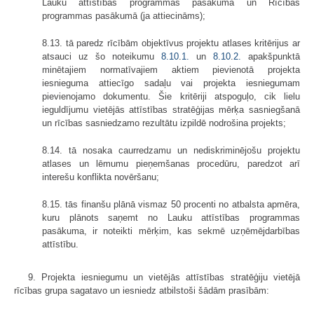
Lauku attīstības programmas pasākumā un Rīcības
programmas pasākumā (ja attiecināms);
8.13. tā paredz rīcībām objektīvus projektu atlases kritērijus ar
atsauci uz šo noteikumu
8.10
.
1.
un
8.10
.
2.
apakšpunktā
minētajiem normatīvajiem aktiem pievienotā projekta
iesnieguma attiecīgo sadaļu vai projekta iesniegumam
pievienojamo dokumentu. Šie kritēriji atspoguļo, cik lielu
ieguldījumu vietējās attīstības stratēģijas mērķa sasniegšanā
un rīcības sasniedzamo rezultātu izpildē nodrošina projekts;
8.14. tā nosaka caurredzamu un nediskriminējošu projektu
atlases un lēmumu pieņemšanas procedūru, paredzot arī
interešu konflikta novēršanu;
8.15. tās finanšu plānā vismaz 50 procenti no atbalsta apmēra,
kuru plānots saņemt no Lauku attīstības programmas
pasākuma, ir noteikti mērķim, kas sekmē uzņēmējdarbības
attīstību.
9. Projekta iesniegumu un vietējās attīstības stratēģiju vietējā
rīcības grupa sagatavo un iesniedz atbilstoši šādām prasībām: