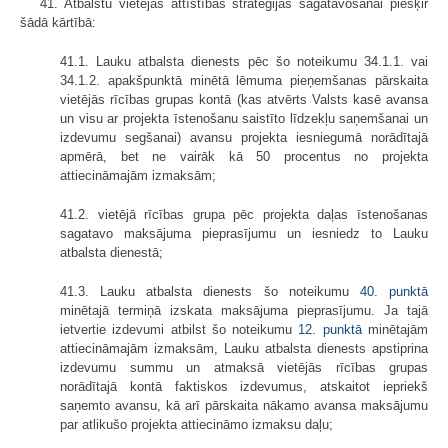
41. Atbalstu vietējās attīstības stratēģijas sagatavošanai piešķir
šādā kārtībā:
41.1. Lauku atbalsta dienests pēc šo noteikumu 34.1.1. vai
34.1.2. apakšpunktā minētā lēmuma pieņemšanas pārskaita
vietējās rīcības grupas kontā (kas atvērts Valsts kasē avansa
un visu ar projekta īstenošanu saistīto līdzekļu saņemšanai un
izdevumu segšanai) avansu projekta iesniegumā norādītajā
apmērā, bet ne vairāk kā 50 procentus no projekta
attiecināmajām izmaksām;
41.2. vietējā rīcības grupa pēc projekta daļas īstenošanas
sagatavo maksājuma pieprasījumu un iesniedz to Lauku
atbalsta dienestā;
41.3. Lauku atbalsta dienests šo noteikumu
40. punktā
minētajā termiņā izskata maksājuma pieprasījumu. Ja tajā
ietvertie izdevumi atbilst šo noteikumu
12. punktā
minētajām
attiecināmajām izmaksām, Lauku atbalsta dienests apstiprina
izdevumu summu un atmaksā vietējās rīcības grupas
norādītajā kontā faktiskos izdevumus, atskaitot iepriekš
saņemto avansu, kā arī pārskaita nākamo avansa maksājumu
par atlikušo projekta attiecināmo izmaksu daļu;