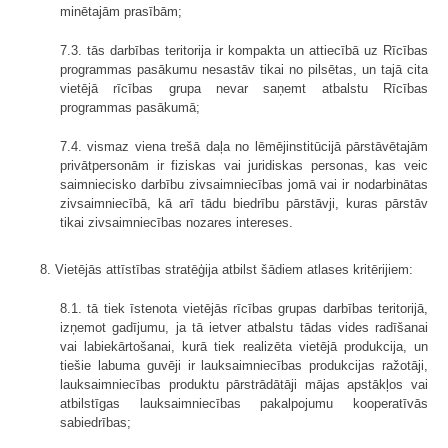
minētajām prasībām;
7.3. tās darbības teritorija ir kompakta un attiecībā uz Rīcības
programmas pasākumu nesastāv tikai no pilsētas, un tajā cita
vietējā rīcības grupa nevar saņemt atbalstu Rīcības
programmas pasākumā;
7.4. vismaz viena trešā daļa no lēmējinstitūcijā pārstāvētajām
privātpersonām ir fiziskas vai juridiskas personas, kas veic
saimniecisko darbību zivsaimniecības jomā vai ir nodarbinātas
zivsaimniecībā, kā arī tādu biedrību pārstāvji, kuras pārstāv
tikai zivsaimniecības nozares intereses.
8. Vietējās attīstības stratēģija atbilst šādiem atlases kritērijiem:
8.1. tā tiek īstenota vietējās rīcības grupas darbības teritorijā,
izņemot gadījumu, ja tā ietver atbalstu tādas vides radīšanai
vai labiekārtošanai, kurā tiek realizēta vietējā produkcija, un
tiešie labuma guvēji ir lauksaimniecības produkcijas ražotāji,
lauksaimniecības produktu pārstrādātāji mājas apstākļos vai
atbilstīgas lauksaimniecības pakalpojumu kooperatīvās
sabiedrības;