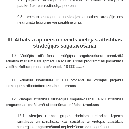
9.7. projekta iesniegumu un vietējās attīstības stratēģiju ir
parakstījusi paraksttiesīga persona;
9.8. projekta iesniegumā un vietējās attīstības stratēģijā nav
neatrunātu labojumu vai papildinājumu.
III. Atbalsta apmērs un veids vietējās attīstības
stratēģijas sagatavošanai
10. Vietējās attīstības stratēģijas sagatavošanai paredzētā
atbalsta maksimālais apmērs Lauku attīstības programmas pasākumā
vietējai rīcības grupai nepārsniedz 10 000
euro
.
11. Atbalsta intensitāte ir 100 procenti no kopējās projekta
iesnieguma attiecināmo izmaksu summas.
12. Vietējās attīstības stratēģijas sagatavošanai Lauku attīstības
programmas pasākumā attiecināmas ir šādas izmaksas:
12.1. vietējās rīcības grupas darbības teritorijas izpētes
izmaksas un izmaksas, kas saistītas ar vietējās attīstības
stratēģijas sagatavošanai nepieciešamo datu iegūšanu;