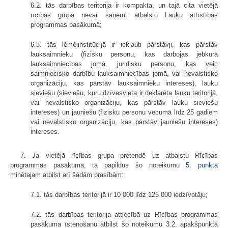
6.2. tās darbības teritorija ir kompakta, un tajā cita vietējā
rīcības grupa nevar saņemt atbalstu Lauku attīstības
programmas pasākumā;
6.3. tās lēmējinstitūcijā ir iekļauti pārstāvji, kas pārstāv
lauksaimnieku (fizisku personu, kas darbojas jebkurā
lauksaimniecības jomā, juridisku personu, kas veic
saimniecisko darbību lauksaimniecības jomā, vai nevalstisko
organizāciju, kas pārstāv lauksaimnieku intereses), lauku
sieviešu (sieviešu, kuru dzīvesvieta ir deklarēta lauku teritorijā,
vai nevalstisko organizāciju, kas pārstāv lauku sieviešu
intereses) un jauniešu (fizisku personu vecumā līdz 25 gadiem
vai nevalstisko organizāciju, kas pārstāv jauniešu intereses)
intereses.
7. Ja vietējā rīcības grupa pretendē uz atbalstu Rīcības
programmas pasākumā, tā papildus šo noteikumu
5. punktā
minētajam atbilst arī šādām prasībām:
7.1. tās darbības teritorijā ir 10 000 līdz 125 000 iedzīvotāju;
7.2. tās darbības teritorija attiecībā uz Rīcības programmas
pasākuma īstenošanu atbilst šo noteikumu 3.2. apakšpunktā