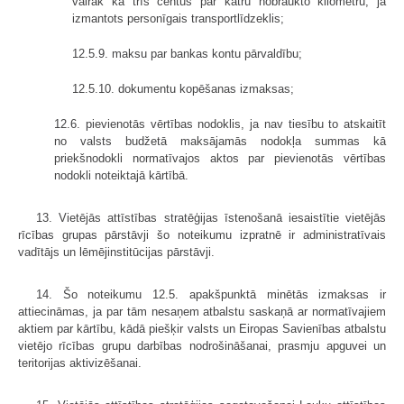
vairāk kā trīs centus par katru nobraukto kilometru, ja
izmantots personīgais transportlīdzeklis;
12.5.9. maksu par bankas kontu pārvaldību;
12.5.10. dokumentu kopēšanas izmaksas;
12.6. pievienotās vērtības nodoklis, ja nav tiesību to atskaitīt
no valsts budžetā maksājamās nodokļa summas kā
priekšnodokli normatīvajos aktos par pievienotās vērtības
nodokli noteiktajā kārtībā.
13. Vietējās attīstības stratēģijas īstenošanā iesaistītie vietējās
rīcības grupas pārstāvji šo noteikumu izpratnē ir administratīvais
vadītājs un lēmējinstitūcijas pārstāvji.
14. Šo noteikumu 12.5. apakšpunktā minētās izmaksas ir
attiecināmas, ja par tām nesaņem atbalstu saskaņā ar normatīvajiem
aktiem par kārtību, kādā piešķir valsts un Eiropas Savienības atbalstu
vietējo rīcības grupu darbības nodrošināšanai, prasmju apguvei un
teritorijas aktivizēšanai.