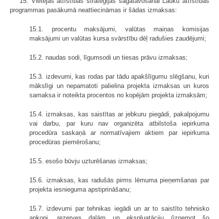
15. Vietējās attīstības stratēģijas sagatavošanai Lauku attīstības
programmas pasākumā neattiecināmas ir šādas izmaksas:
15.1. procentu maksājumi, valūtas maiņas komisijas
maksājumi un valūtas kursa svārstību dēļ radušies zaudējumi;
15.2. naudas sodi, līgumsodi un tiesas prāvu izmaksas;
15.3. izdevumi, kas rodas par tādu apakšlīgumu slēgšanu, kuri
mākslīgi un nepamatoti palielina projekta izmaksas un kuros
samaksa ir noteikta procentos no kopējām projekta izmaksām;
15.4. izmaksas, kas saistītas ar jebkuru piegādi, pakalpojumu
vai darbu, par kuru nav organizēta atbilstoša iepirkuma
procedūra saskaņā ar normatīvajiem aktiem par iepirkuma
procedūras piemērošanu;
15.5. esošo būvju uzturēšanas izmaksas;
15.6. izmaksas, kas radušās pirms lēmuma pieņemšanas par
projekta iesnieguma apstiprināšanu;
15.7. izdevumi par tehnikas iegādi un ar to saistīto tehnisko
apkopi, rezerves daļām un ekspluatāciju (izņemot šo