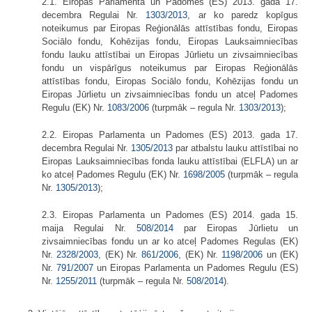
2.1. Eiropas Parlamenta un Padomes (ES) 2013. gada 17.
decembra Regulai Nr.
1303/2013
, ar ko paredz kopīgus
noteikumus par Eiropas Reģionālās attīstības fondu, Eiropas
Sociālo fondu, Kohēzijas fondu, Eiropas Lauksaimniecības
fondu lauku attīstībai un Eiropas Jūrlietu un zivsaimniecības
fondu un vispārīgus noteikumus par Eiropas Reģionālās
attīstības fondu, Eiropas Sociālo fondu, Kohēzijas fondu un
Eiropas Jūrlietu un zivsaimniecības fondu un atceļ Padomes
Regulu (EK) Nr.
1083/2006
(turpmāk – regula Nr.
1303/2013
);
2.2. Eiropas Parlamenta un Padomes (ES) 2013. gada 17.
decembra Regulai Nr.
1305/2013
par atbalstu lauku attīstībai no
Eiropas Lauksaimniecības fonda lauku attīstībai (ELFLA) un ar
ko atceļ Padomes Regulu (EK) Nr.
1698/2005
(turpmāk – regula
Nr.
1305/2013
);
2.3. Eiropas Parlamenta un Padomes (ES) 2014. gada 15.
maija Regulai Nr.
508/2014
par Eiropas Jūrlietu un
zivsaimniecības fondu un ar ko atceļ Padomes Regulas (EK)
Nr.
2328/2003
, (EK) Nr.
861/2006
, (EK) Nr.
1198/2006
un (EK)
Nr.
791/2007
un Eiropas Parlamenta un Padomes Regulu (ES)
Nr.
1255/2011
(turpmāk – regula Nr.
508/2014
).