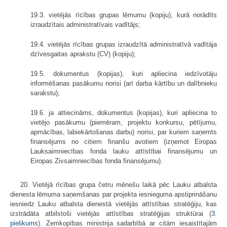
19.3. vietējās rīcības grupas lēmumu (kopiju), kurā norādīts
izraudzītais administratīvais vadītājs;
19.4. vietējās rīcības grupas izraudzītā administratīvā vadītāja
dzīvesgaitas aprakstu (CV) (kopiju);
19.5. dokumentus (kopijas), kuri apliecina iedzīvotāju
informēšanas pasākumu norisi (arī darba kārtību un dalībnieku
sarakstu);
19.6. ja attiecināms, dokumentus (kopijas), kuri apliecina to
vietējo pasākumu (piemēram, projektu konkursu, pētījumu,
apmācības, labiekārtošanas darbu) norisi, par kuriem saņemts
finansējums no citiem finanšu avotiem (izņemot Eiropas
Lauksaimniecības fonda lauku attīstībai finansējumu un
Eiropas Zivsaimniecības fonda finansējumu).
20. Vietējā rīcības grupa četru mēnešu laikā pēc Lauku atbalsta
dienesta lēmuma saņemšanas par projekta iesnieguma apstiprināšanu
iesniedz Lauku atbalsta dienestā vietējās attīstības stratēģiju, kas
izstrādāta atbilstoši vietējās attīstības stratēģijas struktūrai (
3.
pielikums
). Zemkopības ministrija sadarbībā ar citām iesaistītajām