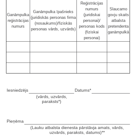
Reģistrācijas
numurs
Slaucamo
Ganāmpulka īpašnieks
Ganāmpulka
(juridiskai
govju skaits
(juridiskās personas firma
reģistrācijas
personai)/
atbalsta
(nosaukums)/fiziskās
numurs
personas kods
pretendenta
personas vārds, uzvārds)
(fiziskai
ganāmpulkā
personai)
Iesniedzējs
Datums*
(vārds, uzvārds,
paraksts*)
Pieņēma
(Lauku atbalsta dienesta pārstāvja amats, vārds,
uzvārds, paraksts, datums)**