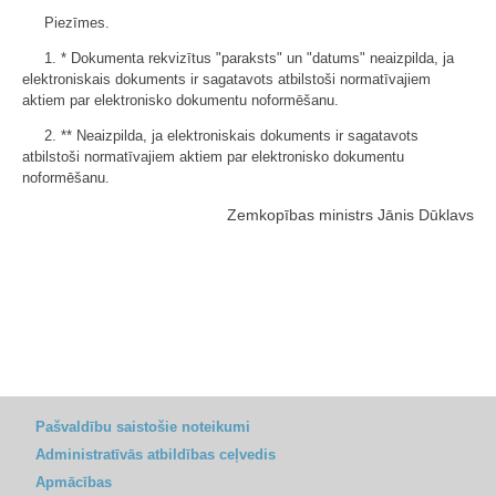
Piezīmes.
1. * Dokumenta rekvizītus "paraksts" un "datums" neaizpilda, ja
elektroniskais dokuments ir sagatavots atbilstoši normatīvajiem
aktiem par elektronisko dokumentu noformēšanu.
2. ** Neaizpilda, ja elektroniskais dokuments ir sagatavots
atbilstoši normatīvajiem aktiem par elektronisko dokumentu
noformēšanu.
Zemkopības ministrs Jānis Dūklavs
Pašvaldību saistošie noteikumi
Administratīvās atbildības ceļvedis
Apmācības