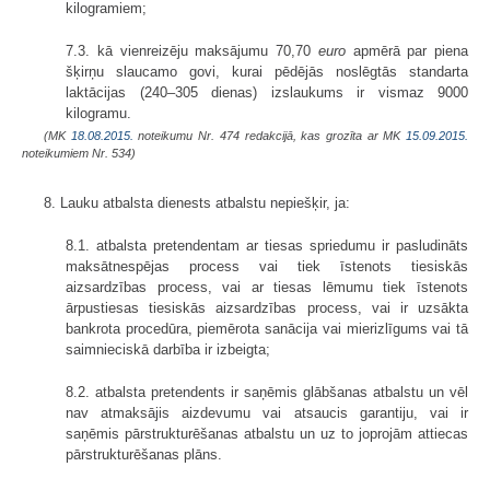
kilogramiem;
7.3. kā vienreizēju maksājumu 70,70
euro
apmērā par piena
šķirņu slaucamo govi, kurai pēdējās noslēgtās standarta
laktācijas (240–305 dienas) izslaukums ir vismaz 9000
kilogramu.
(MK
18.08.2015.
noteikumu Nr. 474 redakcijā, kas grozīta ar MK
15.09.2015.
noteikumiem Nr. 534)
8. Lauku atbalsta dienests atbalstu nepiešķir, ja:
8.1. atbalsta pretendentam ar tiesas spriedumu ir pasludināts
maksātnespējas process vai tiek īstenots tiesiskās
aizsardzības process, vai ar tiesas lēmumu tiek īstenots
ārpustiesas tiesiskās aizsardzības process, vai ir uzsākta
bankrota procedūra, piemērota sanācija vai mierizlīgums vai tā
saimnieciskā darbība ir izbeigta;
8.2. atbalsta pretendents ir saņēmis glābšanas atbalstu un vēl
nav atmaksājis aizdevumu vai atsaucis garantiju, vai ir
saņēmis pārstrukturēšanas atbalstu un uz to joprojām attiecas
pārstrukturēšanas plāns.