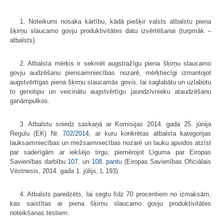
1. Noteikumi nosaka kārtību, kādā piešķir valsts atbalstu piena
šķirņu slaucamo govju produktivitātes datu izvērtēšanai (turpmāk –
atbalsts).
2. Atbalsta mērķis ir sekmēt augstražīgu piena šķirņu slaucamo
govju audzēšanu piensaimniecības nozarē, mērķtiecīgi izmantojot
augstvērtīgas piena šķirņu slaucamās govis, lai saglabātu un uzlabotu
to genotipu un veicinātu augstvērtīgu jaundzīvnieku ataudzēšanu
ganāmpulkos.
3. Atbalstu sniedz saskaņā ar Komisijas 2014. gada 25. jūnija
Regulu (EK) Nr.
702/2014
, ar kuru konkrētas atbalsta kategorijas
lauksaimniecības un mežsaimniecības nozarē un lauku apvidos atzīst
par saderīgām ar iekšējo tirgu, piemērojot Līguma par Eiropas
Savienības darbību
107.
un
108. pantu
(Eiropas Savienības Oficiālais
Vēstnesis, 2014. gada 1. jūlijs, L 193).
4. Atbalsts paredzēts, lai segtu līdz 70 procentiem no izmaksām,
kas saistītas ar piena šķirņu slaucamo govju produktivitātes
noteikšanas testiem.