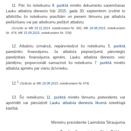
11. Pēc šo noteikumu
9. punktā
minēto dokumentu saņemšanas
Lauku atbalsta dienests līdz 2015. gada 30. septembrim izvērtē to
atbilstību šo noteikumu prasībām un pieņem lēmumu par atbalsta
piešķiršanu vai par atteikumu piešķirt atbalstu.
(Grozīts ar MK
03.11.2014.
noteikumiem Nr. 691; MK
18.08.2015.
noteikumiem
Nr. 474; MK
15.09.2015.
noteikumiem Nr. 534)
12. Atbalstu izmaksā, nepārsniedzot šo noteikumu
5. punktā
paredzēto finansējumu. Ja atbalsta pieprasījumā pārsniegts
paredzētais finansējuma apmērs, Lauku atbalsta dienests veic
pārrēķinu, proporcionāli samazinot šo noteikumu
7. punktā
minēto
atbalsta apmēru par vienu dzīvnieku.
1
12.
(Svītrots ar MK
18.08.2015.
noteikumiem Nr.474)
13. Šo noteikumu
11. punktā
minēto lēmumu pretendents var
apstrīdēt vai pārsūdzēt
Lauku atbalsta dienesta likumā
noteiktajā
kārtībā.
Ministru prezidente Laimdota Straujuma