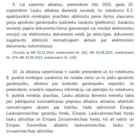
9. Lai saņemtu atbalstu, pretendents līdz 2015. gada 20.
septembrim Lauku atbalsta dienestā iesniedz šo noteikumu 6.2.
apakšpunktā minētajām prasībām atbilstošu piena šķirņu slaucamo
govju apsekoto ganāmpulku īpašnieku sarakstu (
pielikums
). Sarakstu
iesniedz papīra dokumenta formā (pievienojot vai nosūtot elektronisko
versiju) vai elektroniska dokumenta veidā (ja attiecīgais dokuments
sagatavots atbilstoši normatīvajiem aktiem par elektronisko
dokumentu noformēšanu).
(Grozīts ar MK
03.11.2014.
noteikumiem Nr. 691; MK
18.08.2015.
noteikumiem
Nr. 474; MK
15.09.2015.
noteikumiem Nr. 534)
10. Ja atbalsta saņemšanai ir vairāki pretendenti un šo noteikumu
9. punktā
minētajos sarakstos tie norāda vienu un to pašu apsekoto
ganāmpulku, atbalstu par konkrēto ganāmpulku nepiešķir. Ja
pretendents sniedzis nepatiesu informāciju vai pārkāpis šo noteikumu
6. punktā
minētās prasības, Lauku atbalsta dienests mēneša laikā
pēc pārkāpuma konstatēšanas pieprasa atbalsta atmaksu atbilstoši
normatīvajiem aktiem par kārtību, kādā administrē Eiropas
Lauksaimniecības garantiju fondu, Eiropas Lauksaimniecības fondu
lauku attīstībai un Eiropas Zivsaimniecības fondu, kā arī valsts un
Eiropas Savienības atbalstu lauksaimniecībai, lauku un
zivsaimniecības attīstībai.