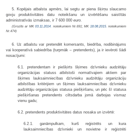
5. Kopējais atbalsta apmērs, lai segtu ar piena šķirņu slaucamo
govju produktivitātes datu noteikšanu un izvērtēšanu saistītās
administratīvās izmaksas, ir 7 600 000
euro
.
(Grozīts ar MK
03.11.2014.
noteikumiem Nr.691; MK
18.08.2015.
noteikumiem
Nr.474)
6. Uz atbalstu var pretendēt komersants, biedrība, nodibinājums
vai kooperatīvā sabiedrība (turpmāk – pretendents), ja ir ievēroti šādi
nosacījumi:
6.1. pretendentam ir piešķirts šķirnes dzīvnieku audzētāju
organizācijas statuss atbilstoši normatīvajiem aktiem par
šķirnes lauksaimniecības dzīvnieku audzētāju organizāciju
atbilstības kritērijiem un šķirnes lauksaimniecības dzīvnieku
audzētāju organizācijas statusa piešķiršanu, un pēc šī statusa
piešķiršanas pretendents ciltsdarba jomā darbojas vismaz
vienu gadu;
6.2. pretendents produktivitātes datus nosaka un izvērtē:
6.2.1. ganāmpulkam, kurš reģistrēts un kura
lauksaimniecības dzīvnieki un novietne ir reģistrēti