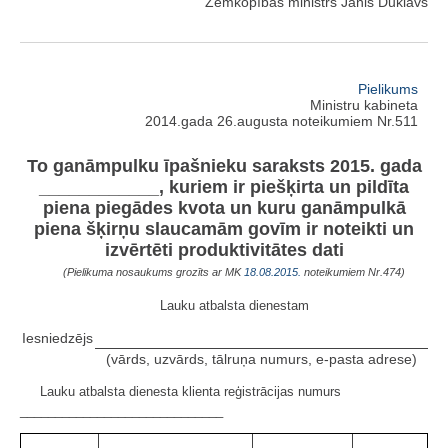
Zemkopības ministrs Jānis Dūklavs
Pielikums
Ministru kabineta
2014.gada 26.augusta noteikumiem Nr.511
To ganāmpulku īpašnieku saraksts 2015. gada
____________, kuriem ir piešķirta un pildīta
piena piegādes kvota un kuru ganāmpulkā
piena šķirņu slaucamām govīm ir noteikti un
izvērtēti produktivitātes dati
(Pielikuma nosaukums grozīts ar MK
18.08.2015.
noteikumiem Nr.474)
Lauku atbalsta dienestam
Iesniedzējs
(vārds, uzvārds, tālruņa numurs, e-pasta adrese)
Lauku atbalsta dienesta klienta reģistrācijas numurs
_____________________________