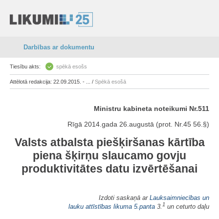
Darbības ar dokumentu
Tiesību akts:
spēkā esošs
Attēlotā redakcija: 22.09.2015. - ... /
Spēkā esošā
Ministru kabineta noteikumi Nr.511
Rīgā 2014.gada 26.augustā (prot. Nr.45 56.§)
Valsts atbalsta piešķiršanas kārtība
piena šķirņu slaucamo govju
produktivitātes datu izvērtēšanai
Izdoti saskaņā ar
Lauksaimniecības un
1
lauku attīstības likuma
5.panta
3.
un ceturto daļu