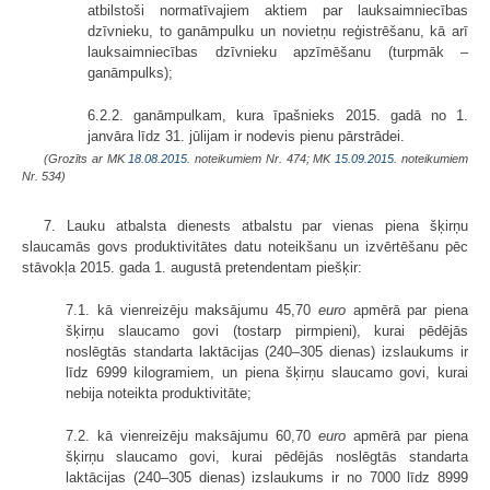
atbilstoši normatīvajiem aktiem par lauksaimniecības
dzīvnieku, to ganāmpulku un novietņu reģistrēšanu, kā arī
lauksaimniecības dzīvnieku apzīmēšanu (turpmāk –
ganāmpulks);
6.2.2. ganāmpulkam, kura īpašnieks 2015. gadā no 1.
janvāra līdz 31. jūlijam ir nodevis pienu pārstrādei.
(Grozīts ar MK
18.08.2015.
noteikumiem Nr. 474; MK
15.09.2015.
noteikumiem
Nr. 534)
7. Lauku atbalsta dienests atbalstu par vienas piena šķirņu
slaucamās govs produktivitātes datu noteikšanu un izvērtēšanu pēc
stāvokļa 2015. gada 1. augustā pretendentam piešķir:
7.1. kā vienreizēju maksājumu 45,70
euro
apmērā par piena
šķirņu slaucamo govi (tostarp pirmpieni), kurai pēdējās
noslēgtās standarta laktācijas (240–305 dienas) izslaukums ir
līdz 6999 kilogramiem, un piena šķirņu slaucamo govi, kurai
nebija noteikta produktivitāte;
7.2. kā vienreizēju maksājumu 60,70
euro
apmērā par piena
šķirņu slaucamo govi, kurai pēdējās noslēgtās standarta
laktācijas (240–305 dienas) izslaukums ir no 7000 līdz 8999