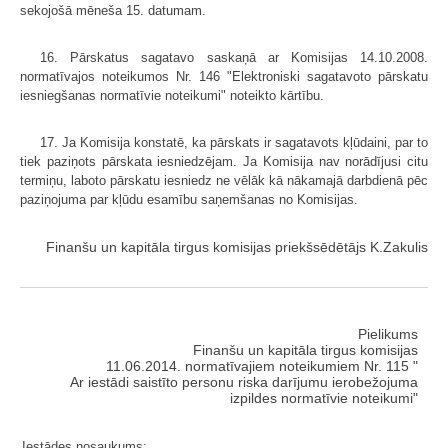
sekojošā mēneša 15. datumam.
16. Pārskatus sagatavo saskaņā ar Komisijas 14.10.2008.
normatīvajos noteikumos Nr. 146 "Elektroniski sagatavoto pārskatu
iesniegšanas normatīvie noteikumi" noteikto kārtību.
17. Ja Komisija konstatē, ka pārskats ir sagatavots kļūdaini, par to
tiek paziņots pārskata iesniedzējam. Ja Komisija nav norādījusi citu
termiņu, laboto pārskatu iesniedz ne vēlāk kā nākamajā darbdienā pēc
paziņojuma par kļūdu esamību saņemšanas no Komisijas.
Finanšu un kapitāla tirgus komisijas priekšsēdētājs K.Zakulis
Pielikums
Finanšu un kapitāla tirgus komisijas
11.06.2014. normatīvajiem noteikumiem Nr. 115 "
Ar iestādi saistīto personu riska darījumu ierobežojuma
izpildes normatīvie noteikumi"
Iestādes nosaukums: