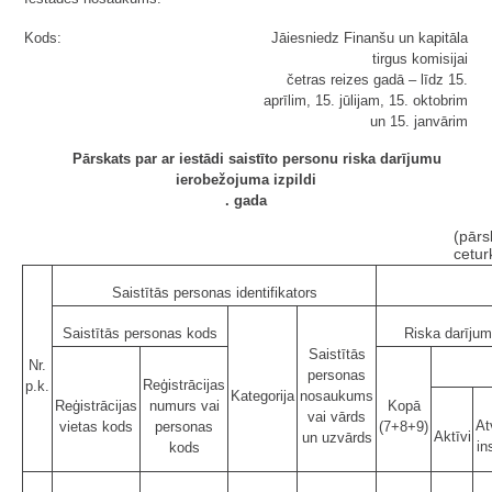
Kods:
Jāiesniedz Finanšu un kapitāla
tirgus komisijai
četras reizes gadā – līdz 15.
aprīlim, 15. jūlijam, 15. oktobrim
un 15. janvārim
Pārskats par ar iestādi saistīto personu riska darījumu
ierobežojuma izpildi
. gada
(pārs
cetur
Saistītās personas identifikators
Saistītās personas kods
Riska darījum
Saistītās
Nr.
personas
Reģistrācijas
p.k.
Kategorija
nosaukums
Reģistrācijas
numurs vai
Kopā
vai vārds
At
vietas kods
personas
(7+8+9)
Aktīvi
un uzvārds
in
kods