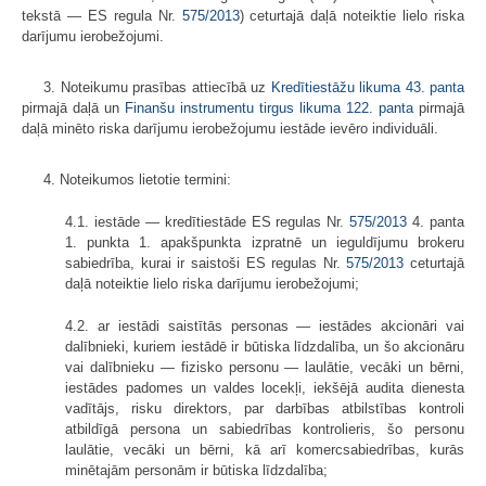
tekstā — ES regula Nr.
575/2013
) ceturtajā daļā noteiktie lielo riska
darījumu ierobežojumi.
3. Noteikumu prasības attiecībā uz
Kredītiestāžu likuma
43. panta
pirmajā daļā un
Finanšu instrumentu tirgus likuma
122. panta
pirmajā
daļā minēto riska darījumu ierobežojumu iestāde ievēro individuāli.
4. Noteikumos lietotie termini:
4.1. iestāde — kredītiestāde ES regulas Nr.
575/2013
4. panta
1. punkta 1. apakšpunkta izpratnē un ieguldījumu brokeru
sabiedrība, kurai ir saistoši ES regulas Nr.
575/2013
ceturtajā
daļā noteiktie lielo riska darījumu ierobežojumi;
4.2. ar iestādi saistītās personas — iestādes akcionāri vai
dalībnieki, kuriem iestādē ir būtiska līdzdalība, un šo akcionāru
vai dalībnieku — fizisko personu — laulātie, vecāki un bērni,
iestādes padomes un valdes locekļi, iekšējā audita dienesta
vadītājs, risku direktors, par darbības atbilstības kontroli
atbildīgā persona un sabiedrības kontrolieris, šo personu
laulātie, vecāki un bērni, kā arī komercsabiedrības, kurās
minētajām personām ir būtiska līdzdalība;