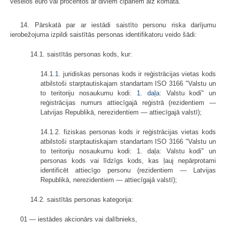
veselos euro vai procentos ar diviem cipariem aiz komata.
14. Pārskatā par ar iestādi saistīto personu riska darījumu
ierobežojuma izpildi saistītās personas identifikatoru veido šādi:
14.1. saistītās personas kods, kur:
14.1.
1.
juridiskas personas kods ir reģistrācijas vietas kods
atbilstoši starptautiskajam standartam ISO 3166 "Valstu un
to teritoriju nosaukumu kodi:
1. daļa
: Valstu kodi" un
reģistrācijas numurs attiecīgajā reģistrā (rezidentiem —
Latvijas Republikā, nerezidentiem — attiecīgajā valstī);
14.1.2. fiziskas personas kods ir reģistrācijas vietas kods
atbilstoši starptautiskajam standartam ISO 3166 "Valstu un
to teritoriju nosaukumu kodi: 1. daļa: Valstu kodi" un
personas kods vai līdzīgs kods, kas ļauj nepārprotami
identificēt attiecīgo personu (rezidentiem — Latvijas
Republikā, nerezidentiem — attiecīgajā valstī);
14.2. saistītās personas kategorija:
01 — iestādes akcionārs vai dalībnieks,