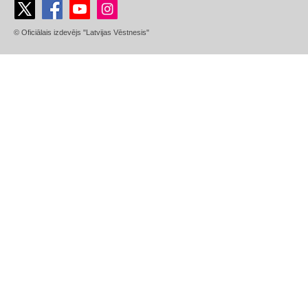
© Oficiālais izdevējs "Latvijas Vēstnesis"