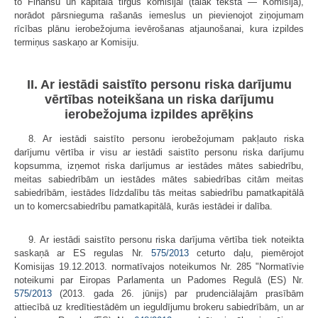
to Finanšu un kapitāla tirgus komisijai (tālāk tekstā — Komisija),
norādot pārsnieguma rašanās iemeslus un pievienojot ziņojumam
rīcības plānu ierobežojuma ievērošanas atjaunošanai, kura izpildes
termiņus saskaņo ar Komisiju.
II. Ar iestādi saistīto personu riska darījumu
vērtības noteikšana un riska darījumu
ierobežojuma izpildes aprēķins
8. Ar iestādi saistīto personu ierobežojumam pakļauto riska
darījumu vērtība ir visu ar iestādi saistīto personu riska darījumu
kopsumma, izņemot riska darījumus ar iestādes mātes sabiedrību,
meitas sabiedrībām un iestādes mātes sabiedrības citām meitas
sabiedrībām, iestādes līdzdalību tās meitas sabiedrību pamatkapitālā
un to komercsabiedrību pamatkapitālā, kurās iestādei ir dalība.
9. Ar iestādi saistīto personu riska darījuma vērtība tiek noteikta
saskaņā ar ES regulas Nr.
575/2013
ceturto daļu, piemērojot
Komisijas 19.12.2013. normatīvajos noteikumos Nr. 285 "Normatīvie
noteikumi par Eiropas Parlamenta un Padomes Regulā (ES) Nr.
575/2013
(2013. gada 26. jūnijs) par prudenciālajām prasībām
attiecībā uz kredītiestādēm un ieguldījumu brokeru sabiedrībām, un ar