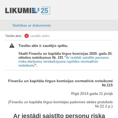
Darbības ar dokumentu
Tiesību akts:
zaudējis spēku
Tiesību akts ir zaudējis spēku.
Skatīt Finanšu un kapitāla tirgus komisijas 2020. gada 20.
oktobra noteikumus Nr. 191 "
Ar iestādi saistīto personu
riska darījumu ierobežojuma izpildes normatīvie
noteikumi
".
Finanšu un kapitāla tirgus komisijas normatīvie noteikumi
Nr.115
Rīgā 2014.gada 11.jūnijā
(Finanšu un kapitāla tirgus komisijas padomes sēdes protokols
Nr.22 2.p.)
Ar iestādi saistīto personu riska