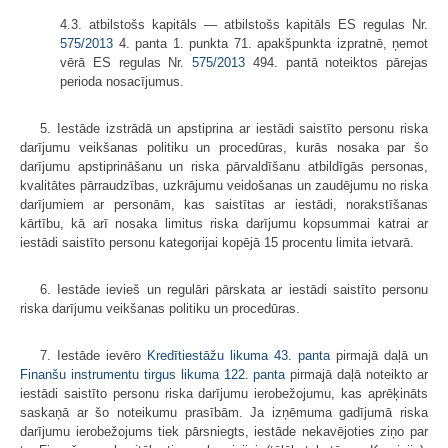
4.3. atbilstošs kapitāls — atbilstošs kapitāls ES regulas Nr.
575/2013
4. panta 1. punkta 71. apakšpunkta izpratnē, ņemot
vērā ES regulas Nr.
575/2013
494. pantā noteiktos pārejas
perioda nosacījumus.
5. Iestāde izstrādā un apstiprina ar iestādi saistīto personu riska
darījumu veikšanas politiku un procedūras, kurās nosaka par šo
darījumu apstiprināšanu un riska pārvaldīšanu atbildīgās personas,
kvalitātes pārraudzības, uzkrājumu veidošanas un zaudējumu no riska
darījumiem ar personām, kas saistītas ar iestādi, norakstīšanas
kārtību, kā arī nosaka limitus riska darījumu kopsummai katrai ar
iestādi saistīto personu kategorijai kopējā 15 procentu limita ietvarā.
6. Iestāde ievieš un regulāri pārskata ar iestādi saistīto personu
riska darījumu veikšanas politiku un procedūras.
7. Iestāde ievēro
Kredītiestāžu likuma
43. panta
pirmajā daļā un
Finanšu instrumentu tirgus likuma
122. panta
pirmajā daļā noteikto ar
iestādi saistīto personu riska darījumu ierobežojumu, kas aprēķināts
saskaņā ar šo noteikumu prasībām. Ja izņēmuma gadījumā riska
darījumu ierobežojums tiek pārsniegts, iestāde nekavējoties ziņo par