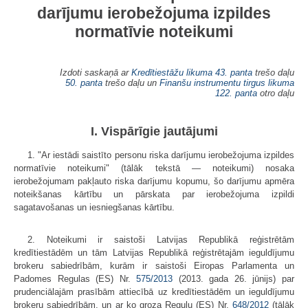
darījumu ierobežojuma izpildes
normatīvie noteikumi
Izdoti saskaņā ar
Kredītiestāžu likuma
43. panta
trešo daļu
50. panta
trešo daļu un
Finanšu instrumentu tirgus likuma
122. panta
otro daļu
I. Vispārīgie jautājumi
1. "Ar iestādi saistīto personu riska darījumu ierobežojuma izpildes
normatīvie noteikumi" (tālāk tekstā — noteikumi) nosaka
ierobežojumam pakļauto riska darījumu kopumu, šo darījumu apmēra
noteikšanas kārtību un pārskata par ierobežojuma izpildi
sagatavošanas un iesniegšanas kārtību.
2. Noteikumi ir saistoši Latvijas Republikā reģistrētām
kredītiestādēm un tām Latvijas Republikā reģistrētajām ieguldījumu
brokeru sabiedrībām, kurām ir saistoši Eiropas Parlamenta un
Padomes Regulas (ES) Nr.
575/2013
(2013. gada 26. jūnijs) par
prudenciālajām prasībām attiecībā uz kredītiestādēm un ieguldījumu
brokeru sabiedrībām, un ar ko groza Regulu (ES) Nr.
648/2012
(tālāk