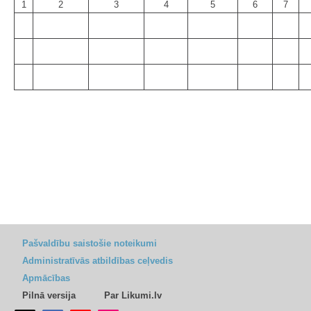
1
2
3
4
5
6
7
Pašvaldību saistošie noteikumi
Administratīvās atbildības ceļvedis
Apmācības
Pilnā versija
Par Likumi.lv