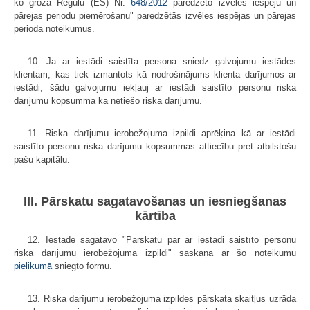
ko groza Regulu (ES) Nr.
648/2012
paredzēto izvēles iespēju un
pārejas periodu piemērošanu" paredzētās izvēles iespējas un pārejas
perioda noteikumus.
10. Ja ar iestādi saistīta persona sniedz galvojumu iestādes
klientam, kas tiek izmantots kā nodrošinājums klienta darījumos ar
iestādi, šādu galvojumu iekļauj ar iestādi saistīto personu riska
darījumu kopsummā kā netiešo riska darījumu.
11. Riska darījumu ierobežojuma izpildi aprēķina kā ar iestādi
saistīto personu riska darījumu kopsummas attiecību pret atbilstošu
pašu kapitālu.
III. Pārskatu sagatavošanas un iesniegšanas
kārtība
12. Iestāde sagatavo "Pārskatu par ar iestādi saistīto personu
riska darījumu ierobežojuma izpildi" saskaņā ar šo noteikumu
pielikumā
sniegto formu.
13. Riska darījumu ierobežojuma izpildes pārskata skaitļus uzrāda