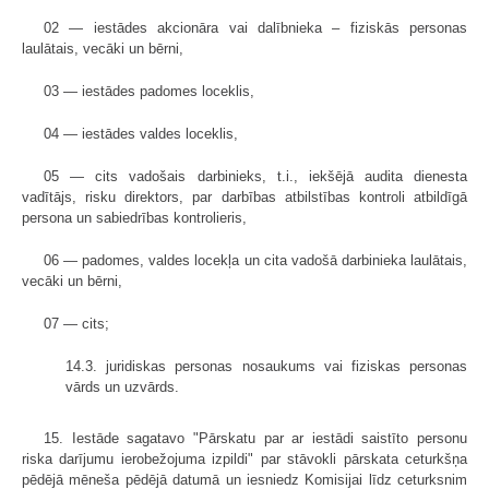
02 — iestādes akcionāra vai dalībnieka – fiziskās personas
laulātais, vecāki un bērni,
03 — iestādes padomes loceklis,
04 — iestādes valdes loceklis,
05 — cits vadošais darbinieks, t.i., iekšējā audita dienesta
vadītājs, risku direktors, par darbības atbilstības kontroli atbildīgā
persona un sabiedrības kontrolieris,
06 — padomes, valdes locekļa un cita vadošā darbinieka laulātais,
vecāki un bērni,
07 — cits;
14.3. juridiskas personas nosaukums vai fiziskas personas
vārds un uzvārds.
15. Iestāde sagatavo "Pārskatu par ar iestādi saistīto personu
riska darījumu ierobežojuma izpildi" par stāvokli pārskata ceturkšņa
pēdējā mēneša pēdējā datumā un iesniedz Komisijai līdz ceturksnim