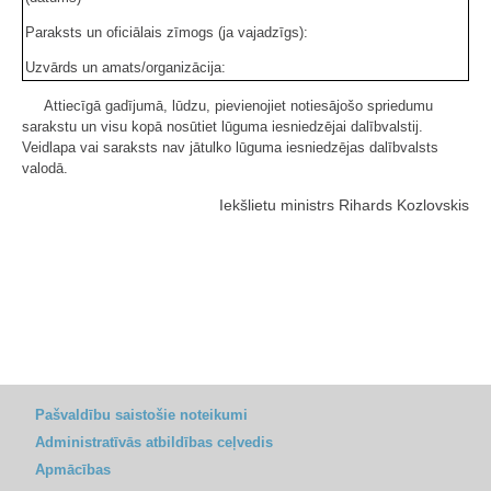
Paraksts un oficiālais zīmogs (ja vajadzīgs):
Uzvārds un amats/organizācija:
Attiecīgā gadījumā, lūdzu, pievienojiet notiesājošo spriedumu
sarakstu un visu kopā nosūtiet lūguma iesniedzējai dalībvalstij.
Veidlapa vai saraksts nav jātulko lūguma iesniedzējas dalībvalsts
valodā.
Iekšlietu ministrs Rihards Kozlovskis
Pašvaldību saistošie noteikumi
Administratīvās atbildības ceļvedis
Apmācības