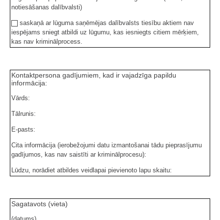
notiesāšanas dalībvalsti)
saskaņā ar lūguma saņēmējas dalībvalsts tiesību aktiem nav
iespējams sniegt atbildi uz lūgumu, kas iesniegts citiem mērķiem,
kas nav kriminālprocess.
Kontaktpersona gadījumiem, kad ir vajadzīga papildu
informācija:
Vārds:
Tālrunis:
E-pasts:
Cita informācija (ierobežojumi datu izmantošanai tādu pieprasījumu
gadījumos, kas nav saistīti ar kriminālprocesu):
Lūdzu, norādiet atbildes veidlapai pievienoto lapu skaitu:
Sagatavots (vieta)
(datums)