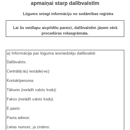
apmaiņai starp dalībvalstīm
Lūgums sniegt informāciju no sodāmības reģistra
Lai šo veidlapu aizpildītu pareizi, dalībvalstīm jāņem vērā
procedūras rokasgrāmata.
a) Informācija par lūguma iesniedzēju dalībvalsti
Dalībvalsts:
Centrālā(-ās) iestāde(-es):
Kontaktpersona:
Tālrunis (norādīt valsts kodu):
Fakss (norādīt valsts kodu):
E-pasts:
Pasta adrese:
Lietas numurs, ja zināms: