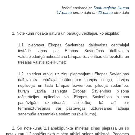
Izdoti saskaņā ar
Sodu reģistra likuma
17.panta
pirmo daļu un
20.panta
otro daļu
1. Noteikumi nosaka saturu un paraugu veidlapai, ko aizpilda:
1.1. pieprasot Eiropas Savienības dalībvalsts centrālajai
iestādei ziņas par Eiropas Savienības dalībvalsts
valstspiederīgā notiesāšanu Eiropas Savienības dalībvalstīs un
trešajās valstīs (pielikums);
1.2. sniedzot atbildi uz ziņu pieprasījumu Eiropas Savienības
dalībvalsts centrālajai iestādei par Latvijas pilsoņa, Latvijas
nepilsoņa un tāda Eiropas Savienības pilsoņa sodāmību,
kuram Latvijā izsniegta Eiropas Savienības pilsoņa
reģistrācijas apliecība vai Eiropas Savienības pilsoņa
pastāvīgās uzturēšanās apliecība, kā arī par
termiņuzturēšanās vai pastāvīgās uzturēšanās atļauju
saņēmušā ārzemnieka sodāmību (pielikums).
2. Šo noteikumu 1.1.apakšpunktā minētās ziņas pieprasa un šo
noteikumu 1.2.apakšpunktā minēto atbildi sniedz atbilstoši Padomes