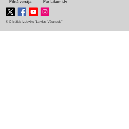
Pilnā versija
Par Likumi.lv
© Oficiālais izdevējs "Latvijas Vēstnesis"