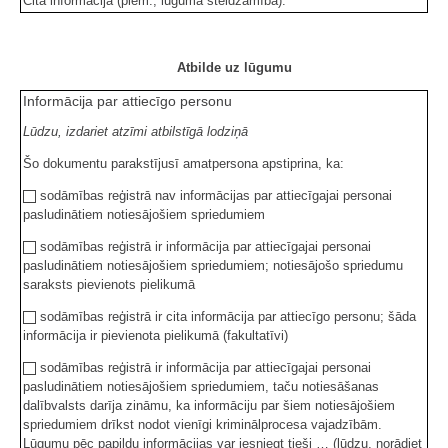
Cita informācija (piem., lūguma steidzamība):
Atbilde uz lūgumu
Informācija par attiecīgo personu
Lūdzu, izdariet atzīmi atbilstīgā lodziņā
Šo dokumentu parakstījusī amatpersona apstiprina, ka:
sodāmības reģistrā nav informācijas par attiecīgajai personai
pasludinātiem notiesājošiem spriedumiem
sodāmības reģistrā ir informācija par attiecīgajai personai
pasludinātiem notiesājošiem spriedumiem; notiesājošo spriedumu
saraksts pievienots pielikumā
sodāmības reģistrā ir cita informācija par attiecīgo personu; šāda
informācija ir pievienota pielikumā (fakultatīvi)
sodāmības reģistrā ir informācija par attiecīgajai personai
pasludinātiem notiesājošiem spriedumiem, taču notiesāšanas
dalībvalsts darīja zināmu, ka informāciju par šiem notiesājošiem
spriedumiem drīkst nodot vienīgi kriminālprocesa vajadzībām.
Lūgumu pēc papildu informācijas var iesniegt tieši … (lūdzu, norādiet