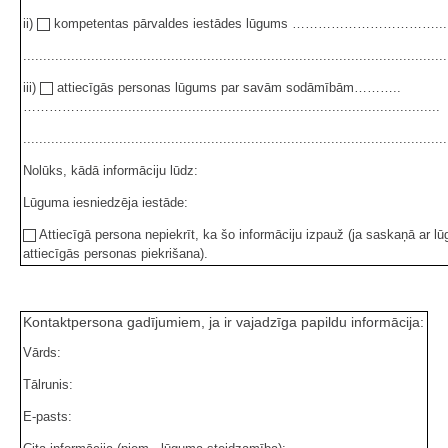
ii)
kompetentas pārvaldes iestādes lūgums …………………………….........................
..........................................................................................................
iii)
attiecīgās personas lūgums par savām sodāmībām………..
……………........................................................................................
..........................................................................................................
Nolūks, kādā informāciju lūdz:
Lūguma iesniedzēja iestāde:
Attiecīgā persona nepiekrīt, ka šo informāciju izpauž (ja saskaņā ar lū
attiecīgās personas piekrišana).
Kontaktpersona gadījumiem, ja ir vajadzīga papildu informācija:
Vārds:
Tālrunis:
E-pasts: