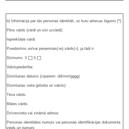
b) Informācija par tās personas identitāti, uz kuru attiecas lūgums [*]:
Pilns vārds (vārdi un visi uzvārdi):
Iepriekšējie vārdi:
Pseidonīms un/vai pieņemtais(-ie) vārds(-i), ja tādi ir:
Dzimums: V
S
Valstspiederība:
Dzimšanas datums (cipariem: dd/mm/gggg):
Dzimšanas vieta (pilsēta un valsts):
Tēva vārds:
Mātes vārds:
Dzīvesvieta vai zināmā adrese:
Personas identitātes numurs vai personas identifikācijas dokumenta
veids un numurs: