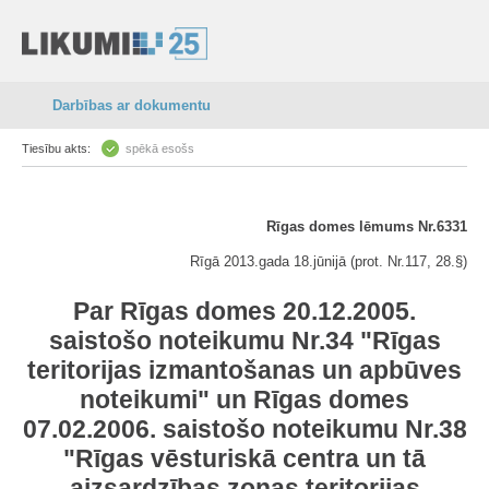
Darbības ar dokumentu
Tiesību akts:
spēkā esošs
Rīgas domes lēmums Nr.6331
Rīgā 2013.gada 18.jūnijā (prot. Nr.117, 28.§)
Par Rīgas domes 20.12.2005.
saistošo noteikumu Nr.34 "Rīgas
teritorijas izmantošanas un apbūves
noteikumi" un Rīgas domes
07.02.2006. saistošo noteikumu Nr.38
"Rīgas vēsturiskā centra un tā
aizsardzības zonas teritorijas