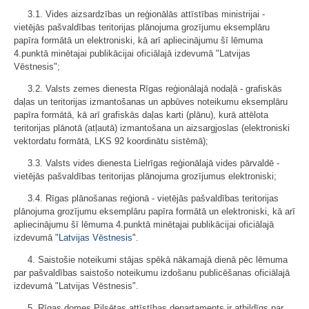
3.1. Vides aizsardzības un reģionālās attīstības ministrijai -
vietējās pašvaldības teritorijas plānojuma grozījumu eksemplāru
papīra formātā un elektroniski, kā arī apliecinājumu šī lēmuma
4.punktā minētajai publikācijai oficiālajā izdevumā "Latvijas
Vēstnesis";
3.2. Valsts zemes dienesta Rīgas reģionālajā nodaļā - grafiskās
daļas un teritorijas izmantošanas un apbūves noteikumu eksemplāru
papīra formātā, kā arī grafiskās daļas karti (plānu), kurā attēlota
teritorijas plānotā (atļautā) izmantošana un aizsargjoslas (elektroniski
vektordatu formātā, LKS 92 koordinātu sistēmā);
3.3. Valsts vides dienesta Lielrīgas reģionālajā vides pārvaldē -
vietējās pašvaldības teritorijas plānojuma grozījumus elektroniski;
3.4. Rīgas plānošanas reģionā - vietējās pašvaldības teritorijas
plānojuma grozījumu eksemplāru papīra formātā un elektroniski, kā arī
apliecinājumu šī lēmuma 4.punktā minētajai publikācijai oficiālajā
izdevumā "
Latvijas Vēstnesis
".
4. Saistošie noteikumi stājas spēkā nākamajā dienā pēc lēmuma
par pašvaldības saistošo noteikumu izdošanu publicēšanas oficiālajā
izdevumā "Latvijas Vēstnesis".
5. Rīgas domes Pilsētas attīstības departaments ir atbildīgs par