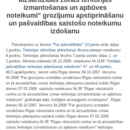
izmantošanas un apbūves
noteikumi" grozījumu apstiprināšanu
un pašvaldības saistošo noteikumu
izdošanu
Pamatojoties uz likuma "
Par pašvaldībām
"
14.panta
otrās daļas
1.punktu,
Teritorijas attīstības plānošanas likuma
pārejas noteikumu
8.punktu, Teritorijas plānošanas likuma 7.panta sestās daļas 1. un
2.punktu, Ministru kabineta 06.10.2009. noteikumu Nr.1148 "
Vietējās
pašvaldības teritorijas plānošanas noteikumi
"
47.
un
48.punktu
,
49.5.apakšpunktu, ņemot vērā Rīgas domes 09.10.2007. lēmumu
Nr.2908 "Par grozījumu izstrādes uzsākšanu Rīgas vēsturiskā centra
un tā aizsardzības zonas teritorijas plānojuma sastāvā izdoto Rīgas
domes 07.02.2006. saistošo noteikumu Nr.38 "Rīgas vēsturiskā
centra un tā aizsardzības zonas teritorijas izmantošanas un apbūves
noteikumi" grafiskajā daļā, koriģējot aizsargjoslu izvietojumu", Rīgas
domes 09.10.2007. lēmumu Nr.2909 "Par grozījumu izstrādes
uzsākšanu Rīgas vēsturiskā centra un tā aizsardzības zonas
teritorijas plānojuma sastāvā izdoto Rīgas domes 07.02.2006.
saistošo noteikumu Nr.38 "Rīgas vēsturiskā centra un tā aizsardzības
zonas teritorijas izmantošanas un apbūves noteikumi" teritorijas