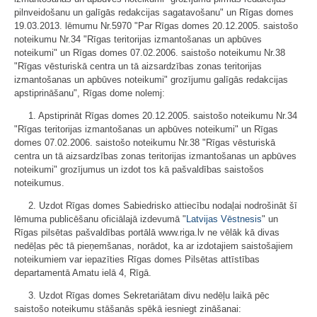
pilnveidošanu un galīgās redakcijas sagatavošanu" un Rīgas domes
19.03.2013. lēmumu Nr.5970 "Par Rīgas domes 20.12.2005. saistošo
noteikumu Nr.34 "Rīgas teritorijas izmantošanas un apbūves
noteikumi" un Rīgas domes 07.02.2006. saistošo noteikumu Nr.38
"Rīgas vēsturiskā centra un tā aizsardzības zonas teritorijas
izmantošanas un apbūves noteikumi" grozījumu galīgās redakcijas
apstiprināšanu", Rīgas dome nolemj:
1. Apstiprināt Rīgas domes 20.12.2005. saistošo noteikumu Nr.34
"Rīgas teritorijas izmantošanas un apbūves noteikumi" un Rīgas
domes 07.02.2006. saistošo noteikumu Nr.38 "Rīgas vēsturiskā
centra un tā aizsardzības zonas teritorijas izmantošanas un apbūves
noteikumi" grozījumus un izdot tos kā pašvaldības saistošos
noteikumus.
2. Uzdot Rīgas domes Sabiedrisko attiecību nodaļai nodrošināt šī
lēmuma publicēšanu oficiālajā izdevumā "
Latvijas Vēstnesis
" un
Rīgas pilsētas pašvaldības portālā www.riga.lv ne vēlāk kā divas
nedēļas pēc tā pieņemšanas, norādot, ka ar izdotajiem saistošajiem
noteikumiem var iepazīties Rīgas domes Pilsētas attīstības
departamentā Amatu ielā 4, Rīgā.
3. Uzdot Rīgas domes Sekretariātam divu nedēļu laikā pēc
saistošo noteikumu stāšanās spēkā iesniegt zināšanai: