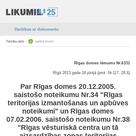
Darbības ar dokumentu
Tiesību akts:
spēkā esošs
Rīgas domes lēmums Nr.6331
Rīgā 2013.gada 18.jūnijā (prot. Nr.117, 28.§)
Par Rīgas domes 20.12.2005.
saistošo noteikumu Nr.34 "Rīgas
teritorijas izmantošanas un apbūves
noteikumi" un Rīgas domes
07.02.2006. saistošo noteikumu Nr.38
"Rīgas vēsturiskā centra un tā
aizsardzības zonas teritorijas