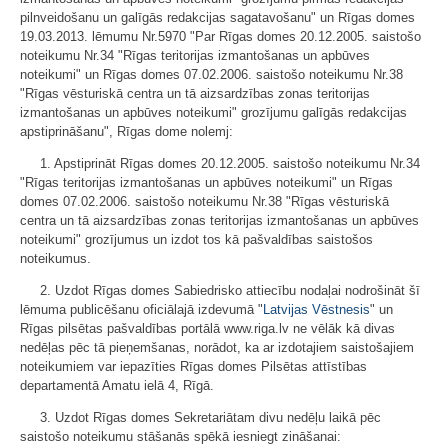
pilnveidošanu un galīgās redakcijas sagatavošanu" un Rīgas domes
19.03.2013. lēmumu Nr.5970 "Par Rīgas domes 20.12.2005. saistošo
noteikumu Nr.34 "Rīgas teritorijas izmantošanas un apbūves
noteikumi" un Rīgas domes 07.02.2006. saistošo noteikumu Nr.38
"Rīgas vēsturiskā centra un tā aizsardzības zonas teritorijas
izmantošanas un apbūves noteikumi" grozījumu galīgās redakcijas
apstiprināšanu", Rīgas dome nolemj:
1. Apstiprināt Rīgas domes 20.12.2005. saistošo noteikumu Nr.34
"Rīgas teritorijas izmantošanas un apbūves noteikumi" un Rīgas
domes 07.02.2006. saistošo noteikumu Nr.38 "Rīgas vēsturiskā
centra un tā aizsardzības zonas teritorijas izmantošanas un apbūves
noteikumi" grozījumus un izdot tos kā pašvaldības saistošos
noteikumus.
2. Uzdot Rīgas domes Sabiedrisko attiecību nodaļai nodrošināt šī
lēmuma publicēšanu oficiālajā izdevumā "
Latvijas Vēstnesis
" un
Rīgas pilsētas pašvaldības portālā www.riga.lv ne vēlāk kā divas
nedēļas pēc tā pieņemšanas, norādot, ka ar izdotajiem saistošajiem
noteikumiem var iepazīties Rīgas domes Pilsētas attīstības
departamentā Amatu ielā 4, Rīgā.
3. Uzdot Rīgas domes Sekretariātam divu nedēļu laikā pēc
saistošo noteikumu stāšanās spēkā iesniegt zināšanai: