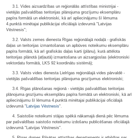
3.1. Vides aizsardzības un reģionālās attīstības ministrijai -
vietējās pašvaldības teritorijas plānojuma grozījumu eksemplāru
papīra formātā un elektroniski, kā arī apliecinājumu šī lēmuma
4.punktā minētajai publikācijai oficiālajā izdevumā "Latvijas
Vēstnesis";
3.2. Valsts zemes dienesta Rīgas reģionālajā nodaļā - grafiskās
daļas un teritorijas izmantošanas un apbūves noteikumu eksemplāru
papīra formātā, kā arī grafiskās daļas karti (plānu), kurā attēlota
teritorijas plānotā (atļautā) izmantošana un aizsargjoslas (elektroniski
vektordatu formātā, LKS 92 koordinātu sistēmā);
3.3. Valsts vides dienesta Lielrīgas reģionālajā vides pārvaldē -
vietējās pašvaldības teritorijas plānojuma grozījumus elektroniski;
3.4. Rīgas plānošanas reģionā - vietējās pašvaldības teritorijas
plānojuma grozījumu eksemplāru papīra formātā un elektroniski, kā arī
apliecinājumu šī lēmuma 4.punktā minētajai publikācijai oficiālajā
izdevumā "
Latvijas Vēstnesis
".
4. Saistošie noteikumi stājas spēkā nākamajā dienā pēc lēmuma
par pašvaldības saistošo noteikumu izdošanu publicēšanas oficiālajā
izdevumā "Latvijas Vēstnesis".
5. Rīgas domes Pilsētas attīstības departaments ir atbildīgs par