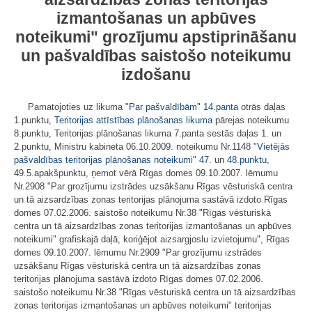
izmantošanas un apbūves
noteikumi" grozījumu apstiprināšanu
un pašvaldības saistošo noteikumu
izdošanu
Pamatojoties uz likuma "
Par pašvaldībām
"
14.panta
otrās daļas
1.punktu,
Teritorijas attīstības plānošanas likuma
pārejas noteikumu
8.punktu, Teritorijas plānošanas likuma 7.panta sestās daļas 1. un
2.punktu, Ministru kabineta 06.10.2009. noteikumu Nr.1148 "
Vietējās
pašvaldības teritorijas plānošanas noteikumi
"
47.
un
48.punktu
,
49.5.apakšpunktu, ņemot vērā Rīgas domes 09.10.2007. lēmumu
Nr.2908 "Par grozījumu izstrādes uzsākšanu Rīgas vēsturiskā centra
un tā aizsardzības zonas teritorijas plānojuma sastāvā izdoto Rīgas
domes 07.02.2006. saistošo noteikumu Nr.38 "Rīgas vēsturiskā
centra un tā aizsardzības zonas teritorijas izmantošanas un apbūves
noteikumi" grafiskajā daļā, koriģējot aizsargjoslu izvietojumu", Rīgas
domes 09.10.2007. lēmumu Nr.2909 "Par grozījumu izstrādes
uzsākšanu Rīgas vēsturiskā centra un tā aizsardzības zonas
teritorijas plānojuma sastāvā izdoto Rīgas domes 07.02.2006.
saistošo noteikumu Nr.38 "Rīgas vēsturiskā centra un tā aizsardzības
zonas teritorijas izmantošanas un apbūves noteikumi" teritorijas