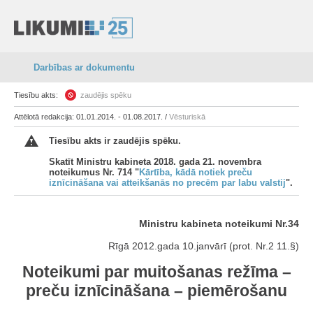
Darbības ar dokumentu
Tiesību akts:
zaudējis spēku
Attēlotā redakcija: 01.01.2014. - 01.08.2017. /
Vēsturiskā
Tiesību akts ir zaudējis spēku.
Skatīt Ministru kabineta 2018. gada 21. novembra
noteikumus Nr. 714 "
Kārtība, kādā notiek preču
iznīcināšana vai atteikšanās no precēm par labu valstij
".
Ministru kabineta noteikumi Nr.34
Rīgā 2012.gada 10.janvārī (prot. Nr.2 11.§)
Noteikumi par muitošanas režīma –
preču iznīcināšana – piemērošanu