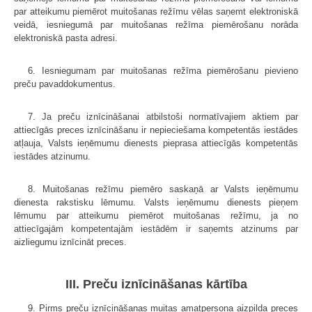
par atteikumu piemērot muitošanas režīmu vēlas saņemt elektroniskā
veidā, iesniegumā par muitošanas režīma piemērošanu norāda
elektroniskā pasta adresi.
6. Iesniegumam par muitošanas režīma piemērošanu pievieno
preču pavaddokumentus.
7. Ja preču iznīcināšanai atbilstoši normatīvajiem aktiem par
attiecīgās preces iznīcināšanu ir nepieciešama kompetentās iestādes
atļauja, Valsts ieņēmumu dienests pieprasa attiecīgās kompetentās
iestādes atzinumu.
8. Muitošanas režīmu piemēro saskaņā ar Valsts ieņēmumu
dienesta rakstisku lēmumu. Valsts ieņēmumu dienests pieņem
lēmumu par atteikumu piemērot muitošanas režīmu, ja no
attiecīgajām kompetentajām iestādēm ir saņemts atzinums par
aizliegumu iznīcināt preces.
III. Preču iznīcināšanas kārtība
9. Pirms preču iznīcināšanas muitas amatpersona aizpilda preces