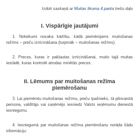
Izdoti saskaņā ar
Muitas likuma
4.panta
trešo daļu
I. Vispārīgie jautājumi
1. Noteikumi nosaka kārtību, kādā piemērojams muitošanas
režīms – preču iznīcināšana (turpmāk – muitošanas režīms).
2. Preces, kuras ir pakļautas iznīcināšanai, muito tajā muitas
iestādē, kuras kontrolē atrodas minētās preces.
II. Lēmums par muitošanas režīma
piemērošanu
3. Lai piemērotu muitošanas režīmu, preču īpašnieks, tā pilnvarotā
persona, valdītājs vai saņēmējs iesniedz Valsts ieņēmumu dienestā
iesniegumu.
4. Iesniegumā par muitošanas režīma piemērošanu norāda šādu
informāciju: