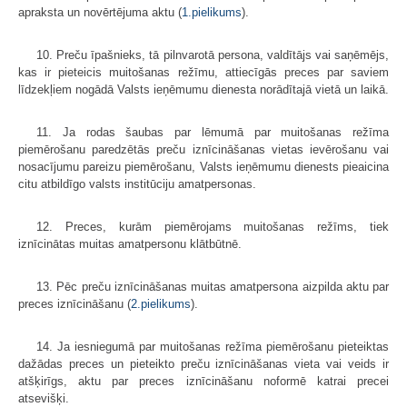
apraksta un novērtējuma aktu (
1.pielikums
).
10. Preču īpašnieks, tā pilnvarotā persona, valdītājs vai saņēmējs,
kas ir pieteicis muitošanas režīmu, attiecīgās preces par saviem
līdzekļiem nogādā Valsts ieņēmumu dienesta norādītajā vietā un laikā.
11. Ja rodas šaubas par lēmumā par muitošanas režīma
piemērošanu paredzētās preču iznīcināšanas vietas ievērošanu vai
nosacījumu pareizu piemērošanu, Valsts ieņēmumu dienests pieaicina
citu atbildīgo valsts institūciju amatpersonas.
12. Preces, kurām piemērojams muitošanas režīms, tiek
iznīcinātas muitas amatpersonu klātbūtnē.
13. Pēc preču iznīcināšanas muitas amatpersona aizpilda aktu par
preces iznīcināšanu (
2.pielikums
).
14. Ja iesniegumā par muitošanas režīma piemērošanu pieteiktas
dažādas preces un pieteikto preču iznīcināšanas vieta vai veids ir
atšķirīgs, aktu par preces iznīcināšanu noformē katrai precei
atsevišķi.