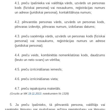
4.1. preču īpašnieka vai valdītāja vārds, uzvārds un personas
kods (fiziskai personai) vai nosaukums, reģistrācijas numurs
un adrese (juridiskai personai), kontakttālruņa numurs;
4.2. pilnvarotās personas vārds, uzvārds un personas kods,
pilnvaras izdevējs, pilnvaras numurs, izdošanas datums;
4.3. preču saņēmēja vārds, uzvārds un personas kods (fiziskai
personai) vai nosaukums, reģistrācijas numurs un adrese
(juridiskai personai);
4.4. preču veids, kombinētās nomenklatūras kods, daudzums
(bruto un neto svars) un vērtība;
4.5. preču iznīcināšanas iemesls;
4.6. preču iznīcināšanas vieta;
4.7. preču iepakojuma materiāls.
(Grozīts ar MK
19.11.2013.
noteikumiem Nr.1328)
5. Ja preču īpašnieks, tā pilnvarotā persona, valdītājs vai
saņēmējs lēmumu par muitošanas režīma piemērošanu vai lēmumu