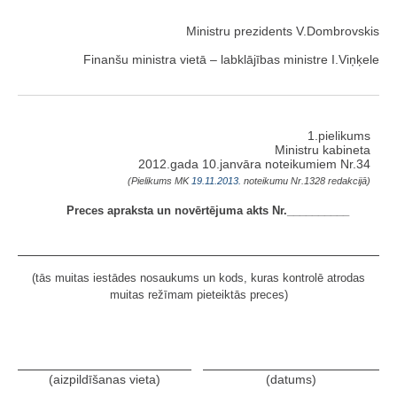
Ministru prezidents V.Dombrovskis
Finanšu ministra vietā – labklājības ministre I.Viņķele
1.pielikums
Ministru kabineta
2012.gada 10.janvāra noteikumiem Nr.34
(Pielikums MK
19.11.2013.
noteikumu Nr.1328 redakcijā)
Preces apraksta un novērtējuma akts Nr.__________
(tās muitas iestādes nosaukums un kods, kuras kontrolē atrodas
muitas režīmam pieteiktās preces)
(aizpildīšanas vieta)
(datums)