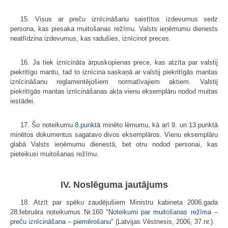
15. Visus ar preču iznīcināšanu saistītos izdevumus sedz
persona, kas piesaka muitošanas režīmu. Valsts ieņēmumu dienests
neatlīdzina izdevumus, kas radušies, iznīcinot preces.
16. Ja tiek iznīcināta ārpuskopienas prece, kas atzīta par valstij
piekritīgu mantu, tad to iznīcina saskaņā ar valstij piekritīgās mantas
iznīcināšanu reglamentējošiem normatīvajiem aktiem. Valstij
piekritīgās mantas iznīcināšanas akta vienu eksemplāru nodod muitas
iestādei.
17. Šo noteikumu
8.punktā
minēto lēmumu, kā arī 9. un 13.punktā
minētos dokumentus sagatavo divos eksemplāros. Vienu eksemplāru
glabā Valsts ieņēmumu dienestā, bet otru nodod personai, kas
pieteikusi muitošanas režīmu.
IV. Noslēguma jautājums
18. Atzīt par spēku zaudējušiem Ministru kabineta 2006.gada
28.februāra noteikumus Nr.160 "
Noteikumi par muitošanas režīma –
preču iznīcināšana – piemērošanu
" (Latvijas Vēstnesis, 2006, 37.nr.).