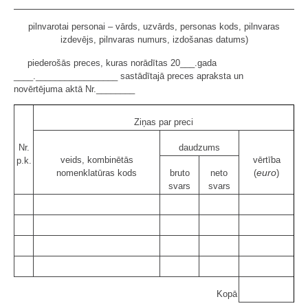
pilnvarotai personai – vārds, uzvārds, personas kods, pilnvaras
izdevējs, pilnvaras numurs, izdošanas datums)
piederošās preces, kuras norādītas 20___.gada
____._________________ sastādītajā preces apraksta un
novērtējuma aktā Nr.________
Ziņas par preci
Nr.
daudzums
veids, kombinētās
vērtība
p.k.
euro
nomenklatūras kods
bruto
neto
(
)
svars
svars
Kopā