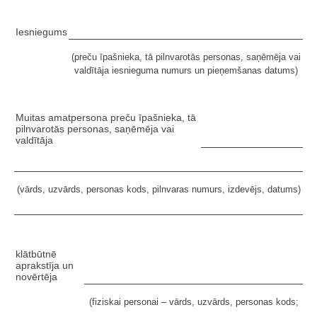
Iesniegums
(preču īpašnieka, tā pilnvarotās personas, saņēmēja vai
valdītāja iesnieguma numurs un pieņemšanas datums)
Muitas amatpersona preču īpašnieka, tā
pilnvarotās personas, saņēmēja vai
valdītāja
(vārds, uzvārds, personas kods, pilnvaras numurs, izdevējs, datums)
klātbūtnē
aprakstīja un
novērtēja
(fiziskai personai – vārds, uzvārds, personas kods;