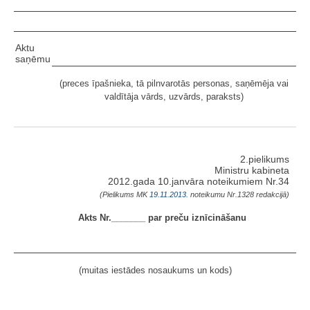
Aktu
saņēmu
(preces īpašnieka, tā pilnvarotās personas, saņēmēja vai
valdītāja vārds, uzvārds, paraksts)
2.pielikums
Ministru kabineta
2012.gada 10.janvāra noteikumiem Nr.34
(Pielikums MK
19.11.2013.
noteikumu Nr.1328 redakcijā)
Akts Nr._______ par preču iznīcināšanu
(muitas iestādes nosaukums un kods)