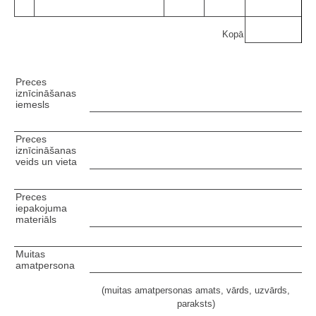
Kopā
Preces
iznīcināšanas
iemesls
Preces
iznīcināšanas
veids un vieta
Preces
iepakojuma
materiāls
Muitas
amatpersona
(muitas amatpersonas amats, vārds, uzvārds,
paraksts)