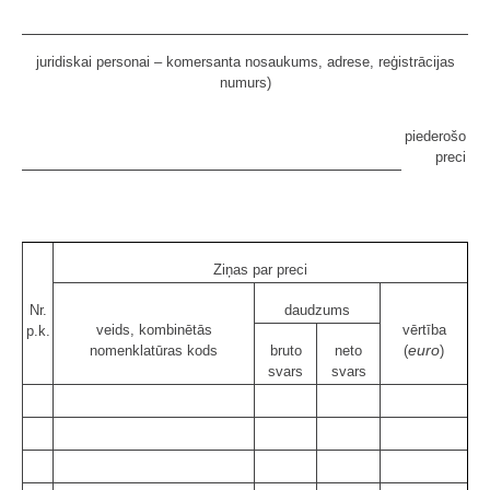
juridiskai personai – komersanta nosaukums, adrese, reģistrācijas
numurs)
piederošo
preci
Ziņas par preci
Nr.
daudzums
veids, kombinētās
vērtība
p.k.
euro
nomenklatūras kods
bruto
neto
(
)
svars
svars