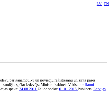
LV
EN
odevu par ganāmpulku un novietņu reģistrēšanu un zirga pases
zaudējis spēku
Izdevējs:
Ministru kabinets
Veids:
noteikumi
Stājas spēkā:
24.08.2011.
Zaudē spēku:
01.01.2015.
Publicēts:
Latvijas