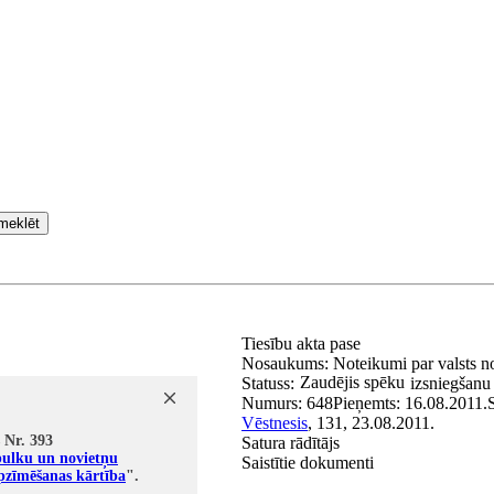
meklēt
Tiesību akta pase
Nosaukums:
Noteikumi par valsts n
Zaudējis spēku
Statuss:
izsniegšanu
Numurs:
648
Pieņemts:
16.08.2011.
Vēstnesis
, 131, 23.08.2011.
 Nr. 393
Satura rādītājs
pulku un novietņu
Saistītie dokumenti
apzīmēšanas kārtība
".