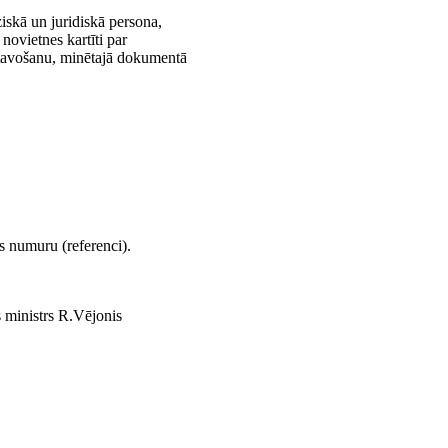
iskā un juridiskā persona,
novietnes kartīti par
zgatavošanu, minētajā dokumentā
s numuru (referenci).
s ministrs R.Vējonis