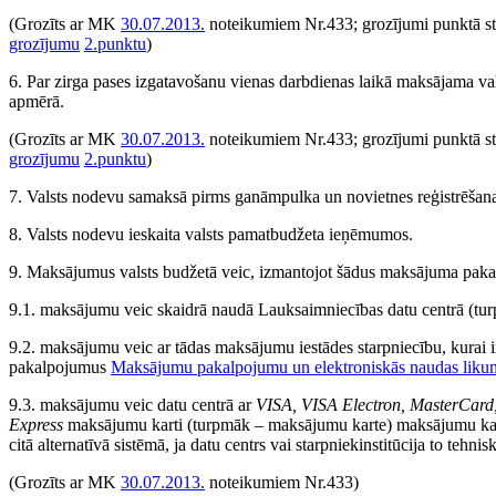
(Grozīts ar MK
30.07.2013.
noteikumiem Nr.433; grozījumi punktā s
grozījumu
2.punktu
)
6. Par zirga pases izgatavošanu vienas darbdienas laikā maksājama v
apmērā.
(Grozīts ar MK
30.07.2013.
noteikumiem Nr.433; grozījumi punktā s
grozījumu
2.punktu
)
7. Valsts nodevu samaksā pirms ganāmpulka un novietnes reģistrēšana
8. Valsts nodevu ieskaita valsts pamatbudžeta ieņēmumos.
9. Maksājumus valsts budžetā veic, izmantojot šādus maksājuma paka
9.1. maksājumu veic skaidrā naudā Lauksaimniecības datu centrā (tur
9.2. maksājumu veic ar tādas maksājumu iestādes starpniecību, kurai i
pakalpojumus
Maksājumu pakalpojumu un elektroniskās naudas liku
9.3. maksājumu veic datu centrā ar
VISA, VISA Electron, MasterCard
Express
maksājumu karti (turpmāk – maksājumu karte) maksājumu kar
citā alternatīvā sistēmā, ja datu centrs vai starpniekinstitūcija to tehnis
(Grozīts ar MK
30.07.2013.
noteikumiem Nr.433)