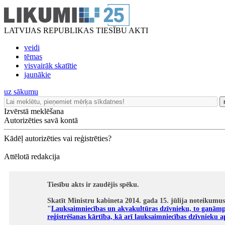
LATVIJAS REPUBLIKAS TIESĪBU AKTI
veidi
tēmas
visvairāk skatītie
jaunākie
uz sākumu
Izvērstā meklēšana
Autorizēties savā kontā
Kādēļ autorizēties vai reģistrēties?
Attēlotā redakcija
Tiesību akts ir zaudējis spēku.
Skatīt Ministru kabineta 2014. gada 15. jūlija noteikumus
"
Lauksaimniecības un akvakultūras dzīvnieku, to ganām
reģistrēšanas kārtība, kā arī lauksaimniecības dzīvnieku 