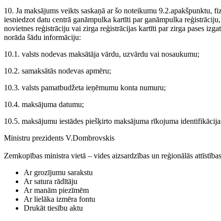
10. Ja maksājums veikts saskaņā ar šo noteikumu 9.2.apakšpunktu, fiz
iesniedzot datu centrā ganāmpulka kartīti par ganāmpulka reģistrāciju, 
novietnes reģistrāciju vai zirga reģistrācijas kartīti par zirga pases i
norāda šādu informāciju:
10.1. valsts nodevas maksātāja vārdu, uzvārdu vai nosaukumu;
10.2. samaksātās nodevas apmēru;
10.3. valsts pamatbudžeta ieņēmumu konta numuru;
10.4. maksājuma datumu;
10.5. maksājumu iestādes piešķirto maksājuma rīkojuma identifikācija
Ministru prezidents V.Dombrovskis
Zemkopības ministra vietā – vides aizsardzības un reģionālās attīstība
Ar grozījumu sarakstu
Ar satura rādītāju
Ar manām piezīmēm
Ar lielāka izmēra fontu
Drukāt tiesību aktu