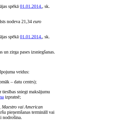
tājas spēkā
01.01.2014.
, sk.
alsts nodeva 21,34
euro
tājas spēkā
01.01.2014.
, sk.
s un zirga pases izsniegšanas.
lpojuma veidus:
pmāk – datu centrs);
r tiesības sniegt maksājumu
ma
izpratnē;
, Maestro vai American
šu pieņemšanas terminālī vai
ki nodrošina.