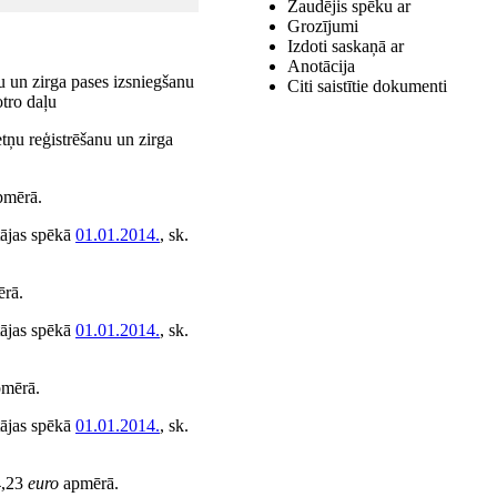
Zaudējis spēku ar
Grozījumi
Izdoti saskaņā ar
Anotācija
 un zirga pases izsniegšanu
Citi saistītie dokumenti
tro daļu
ņu reģistrēšanu un zirga
mērā.
tājas spēkā
01.01.2014.
, sk.
rā.
tājas spēkā
01.01.2014.
, sk.
mērā.
tājas spēkā
01.01.2014.
, sk.
4,23
euro
apmērā.