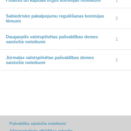
Finanšu un kapitāla tirgus komisijas noteikumi
1
Sabiedrisko pakalpojumu regulēšanas komisijas
2
lēmumi
Daugavpils valstspilsētas pašvaldības domes
1
saistošie noteikumi
Jūrmalas valstspilsētas pašvaldības domes
1
saistošie noteikumi
Pašvaldību saistošie noteikumi
Administratīvās atbildības ceļvedis