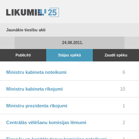
Jaunākie tiesību akti
24.08.2011.
Publicēti
Stājas spēkā
Zaudē spēku
Ministru kabineta noteikumi
6
Ministru kabineta rīkojumi
10
Ministru prezidenta rīkojumi
1
Centrālās vēlēšanu komisijas lēmumi
2