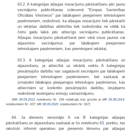
63.2. A kategorijas atļaujas nosacījumu pārskatīšanu pēc jaunu
secinājumu publicēšanas izdevumā "Eiropas Savienības
Oficiālais Vēstnesis" par labākajiem pieejamiem tehniskajiem
paņēmieniem, nodrošinot, ka atļaujas nosacījumi tiek pārskatīti
un iekārtas darbības atbilstība tiek nodrošināta ne vēlāk kā
četru gadu laikā pēc attiecīgo secinājumu publicēšanas.
Atļaujas nosacījumu pārskatīšanā ņem vērā visus jaunos vai
atjaunotos secinājumus par labākajiem pieejamiem
tehniskajiem paņēmieniem, kas piemērojami iekārtai;
63.3. A kategorijas atļaujas nosacījumu pārskatīšanu un
atjaunošanu, ja attiecībā uz iekārtā veiktu A kategorijas
piesārņojošo darbību nav sagatavoti secinājumi par labākajiem
pieejamiem tehniskajiem paņēmieniem, bet saskaņā ar
izmaiņām labākajos pieejamajos tehniskajos paņēmienos, kas
attiecināmi uz konkrēto piesārņojošo darbību, iespējams
nodrošināt ievērojamu emisiju samazinājumu.
(MK
09.04.2013.
noteikumu Nr. 196 redakcijā, kas grozīta ar MK
05.08.2014.
noteikumiem Nr. 437; MK
08.09.2020.
noteikumiem Nr. 567)
64. Ja dienests ierosinājis A vai B kategorijas atļaujas
pārskatīšanu un atjaunošanu saskaņā ar šo noteikumu
63.
punktu, tas
rakstiski informē operatoru par pieņemto lēmumu par atļaujas