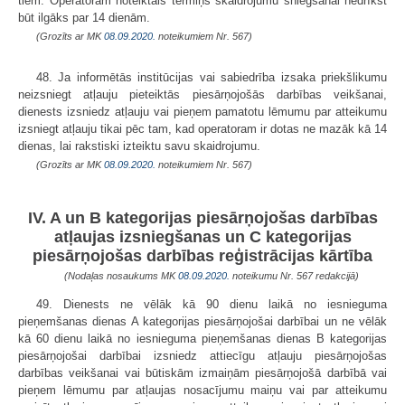
tiem. Operatoram noteiktais termiņš skaidrojumu sniegšanai nedrīkst
būt ilgāks par 14 dienām.
(Grozīts ar MK
08.09.2020.
noteikumiem Nr. 567)
48. Ja informētās institūcijas vai sabiedrība izsaka priekšlikumu
neizsniegt atļauju pieteiktās piesārņojošās darbības veikšanai,
dienests izsniedz atļauju vai pieņem pamatotu lēmumu par atteikumu
izsniegt atļauju tikai pēc tam, kad operatoram ir dotas ne mazāk kā 14
dienas, lai rakstiski izteiktu savu skaidrojumu.
(Grozīts ar MK
08.09.2020.
noteikumiem Nr. 567)
IV. A un B kategorijas piesārņojošas darbības
atļaujas izsniegšanas un C kategorijas
piesārņojošas darbības reģistrācijas kārtība
(Nodaļas nosaukums MK
08.09.2020.
noteikumu Nr. 567 redakcijā)
49. Dienests ne vēlāk kā 90 dienu laikā no iesnieguma
pieņemšanas dienas A kategorijas piesārņojošai darbībai un ne vēlāk
kā 60 dienu laikā no iesnieguma pieņemšanas dienas B kategorijas
piesārņojošai darbībai izsniedz attiecīgu atļauju piesārņojošas
darbības veikšanai vai būtiskām izmaiņām piesārņojošā darbībā vai
pieņem lēmumu par atļaujas nosacījumu maiņu vai par atteikumu