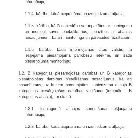
informāciju;
1.1.4. kārtību, kādā pieprasāma un izsniedzama atļauja;
1.1.5. kārtību, kādā sabiedrība var iepazīties ar iesniegumu
un iesniegt savus priekšlikumus, iepazīties ar atļaujas
nosacījumiem, kā arī monitoringa un pārbaudes rezultātiem;
1.1.6. kārtību, kādā informējamas citas valstis, ja
iespējama piesārņojuma pārrobežu ietekme, un šāda
piesārņojuma monitoringu;
1.2. B kategorijas piesārņojošas darbības un B kategorijas
piesārņojošas darbības pieteikšanas nosacījumus, kā arī
nosacījumus, uz kuriem pamatojoties izsniedzama atļauja B
kategorijas piesārņojošas darbības veikšanai (turpmāk – B
kategorijas atļauja), tai skaitā:
1.2.1. iesniegumā atļaujas saņemšanai iekļaujamo
informāciju;
1.2.2. kārtību, kādā pieprasāma un izsniedzama atļauja;