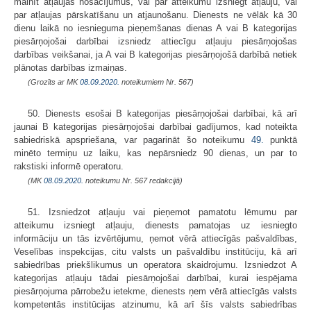
mainīt atļaujas nosacījumus, vai par atteikumu izsniegt atļauju, vai
par atļaujas pārskatīšanu un atjaunošanu. Dienests ne vēlāk kā 30
dienu laikā no iesnieguma pieņemšanas dienas A vai B kategorijas
piesārņojošai darbībai izsniedz attiecīgu atļauju piesārņojošas
darbības veikšanai, ja A vai B kategorijas piesārņojošā darbībā netiek
plānotas darbības izmaiņas.
(Grozīts ar MK
08.09.2020.
noteikumiem Nr. 567)
50. Dienests esošai B kategorijas piesārņojošai darbībai, kā arī
jaunai B kategorijas piesārņojošai darbībai gadījumos, kad noteikta
sabiedriskā apspriešana, var pagarināt šo noteikumu
49.
punktā
minēto termiņu uz laiku, kas nepārsniedz 90 dienas, un par to
rakstiski informē operatoru.
(MK
08.09.2020.
noteikumu Nr. 567 redakcijā)
51. Izsniedzot atļauju vai pieņemot pamatotu lēmumu par
atteikumu izsniegt atļauju, dienests pamatojas uz iesniegto
informāciju un tās izvērtējumu, ņemot vērā attiecīgās pašvaldības,
Veselības inspekcijas, citu valsts un pašvaldību institūciju, kā arī
sabiedrības priekšlikumus un operatora skaidrojumu. Izsniedzot A
kategorijas atļauju tādai piesārņojošai darbībai, kurai iespējama
piesārņojuma pārrobežu ietekme, dienests ņem vērā attiecīgās valsts
kompetentās institūcijas atzinumu, kā arī šīs valsts sabiedrības