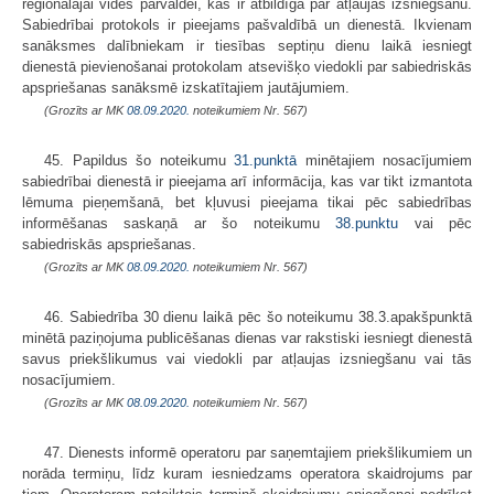
reģionālajai vides pārvaldei, kas ir atbildīga par atļaujas izsniegšanu.
Sabiedrībai protokols ir pieejams pašvaldībā un dienestā. Ikvienam
sanāksmes dalībniekam ir tiesības septiņu dienu laikā iesniegt
dienestā pievienošanai protokolam atsevišķo viedokli par sabiedriskās
apspriešanas sanāksmē izskatītajiem jautājumiem.
(Grozīts ar MK
08.09.2020.
noteikumiem Nr. 567)
45. Papildus šo noteikumu
31.punktā
minētajiem nosacījumiem
sabiedrībai dienestā ir pieejama arī informācija, kas var tikt izmantota
lēmuma pieņemšanā, bet kļuvusi pieejama tikai pēc sabiedrības
informēšanas saskaņā ar šo noteikumu
38.punktu
vai pēc
sabiedriskās apspriešanas.
(Grozīts ar MK
08.09.2020.
noteikumiem Nr. 567)
46. Sabiedrība 30 dienu laikā pēc šo noteikumu 38.3.apakšpunktā
minētā paziņojuma publicēšanas dienas var rakstiski iesniegt dienestā
savus priekšlikumus vai viedokli par atļaujas izsniegšanu vai tās
nosacījumiem.
(Grozīts ar MK
08.09.2020.
noteikumiem Nr. 567)
47. Dienests informē operatoru par saņemtajiem priekšlikumiem un
norāda termiņu, līdz kuram iesniedzams operatora skaidrojums par