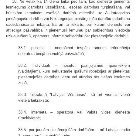
38. Ne vēlāk kā 14 dienu laikā pēc tam, kad dienestā pieņemts
iesniegums darbības uzsākšanai, esošās darbības turpināšanai vai
būtiskām izmaiņām esošajā darbībā attiecībā uz A kategorijas
piesārņojošo darbību vai B kategorijas piesārņojošo darbību (atkritumu
sadedzināšanas iekārtu, kā arī to iekārtu, par kurām dienests vai
attiecīgā pašvaldība ir pieņēmusi lēmumu par sabiedrības viedokļa
uzklausīšanu), operators informē sabiedrību par piesārņojošo darbību:
38.1. publiski – nodrošinot iespēju saņemt informāciju
operatora birojā un vietējā pašvaldībā;
38.2. individuāli – nosūtot paziņojumus īpašniekiem
(valdītājiem), kuru nekustamie īpašumi robežojas ar pieteiktās
piesārņojošās darbības vietu vai atrodas tās tiešas ietekmes
zonā;
38.3. laikrakstā "Latvijas Vēstnesis", kā arī vismaz vienā
vietējā laikrakstā;
38.4. internetā – operatora vai Valsts vides dienesta
tīmekļvietnē;
38.5. par jaunām piesārņojošām darbībām – arī Latvijas radio
1.programmā vai vietējā radio.