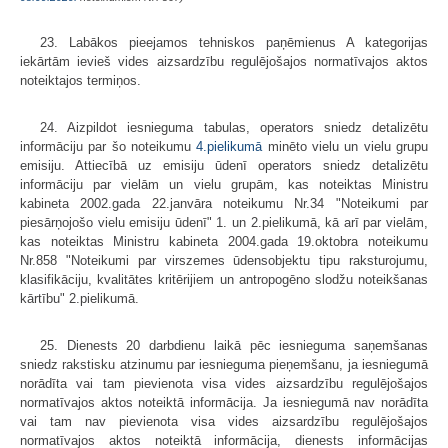
23. Labākos pieejamos tehniskos paņēmienus A kategorijas
iekārtām ievieš vides aizsardzību regulējošajos normatīvajos aktos
noteiktajos termiņos.
24. Aizpildot iesnieguma tabulas, operators sniedz detalizētu
informāciju par šo noteikumu
4.pielikumā
minēto vielu un vielu grupu
emisiju. Attiecībā uz emisiju ūdenī operators sniedz detalizētu
informāciju par vielām un vielu grupām, kas noteiktas Ministru
kabineta 2002.gada 22.janvāra noteikumu Nr.34 "Noteikumi par
piesārņojošo vielu emisiju ūdenī" 1. un 2.pielikumā, kā arī par vielām,
kas noteiktas Ministru kabineta 2004.gada 19.oktobra noteikumu
Nr.858 "Noteikumi par virszemes ūdensobjektu tipu raksturojumu,
klasifikāciju, kvalitātes kritērijiem un antropogēno slodžu noteikšanas
kārtību" 2.pielikumā.
25. Dienests 20 darbdienu laikā pēc iesnieguma saņemšanas
sniedz rakstisku atzinumu par iesnieguma pieņemšanu, ja iesniegumā
norādīta vai tam pievienota visa vides aizsardzību regulējošajos
normatīvajos aktos noteiktā informācija. Ja iesniegumā nav norādīta
vai tam nav pievienota visa vides aizsardzību regulējošajos
normatīvajos aktos noteiktā informācija, dienests informācijas