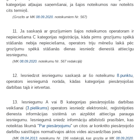
kategorijas atļaujas saņemšanai, ja šajos noteikumos nav noteikts
cits termiņš.
(Grozīts ar MK
08.09.2020.
noteikumiem Nr. 567)
11. Ja saskaņā ar grozījumiem šajos noteikumos operatoram ir
nepieciešama C kategorijas reģistrācija, kāda pirms grozījumu spēkā
stāšanās nebija nepieciešama, operators triju mēnešu laikā pēc
grozījumu spēkā stāšanās dienas iesniedz dienestā attiecīgu
iesniegumu.
(MK
08.09.2020.
noteikumu Nr. 567 redakcijā)
12. Iesniedzot iesniegumu saskaņā ar šo noteikumu
8.punktu
,
operators iesniegumā norāda, kādas kategorijas piesārņojošas
darbības tajā ir ietvertas.
13. Iesniegumu A vai B kategorijas piesārņojošās darbības
veikšanai (
3.pielikums
) operators iesniedz elektroniski, reģistrējoties
dienesta informācijas sistēmā un aizpildot attiecīga parauga
iesniegumu. Iesniegumā sniedz informāciju atbilstoši prasībām, kas
noteiktas likumā "
Par piesārņojumu
" un citos ar konkrēto piesārņojošo
darbību saistītajos normatīvajos aktos vides aizsardzības jomā.
(MK
09.04.2013.
noteikumu Nr. 196 redakcijā, kas grozīta ar MK
08.09.2020.