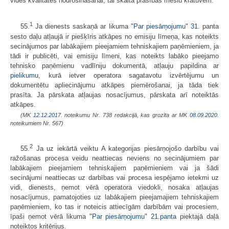
vides kvalitātes nodrošināšanai, tai skaitā prasības mēslu krātuvēm.
1
55.
Ja dienests saskaņā ar likuma "
Par piesārņojumu
"
31.
panta
sesto daļu atļaujā ir piešķīris atkāpes no emisiju līmeņa, kas noteikts
secinājumos par labākajiem pieejamiem tehniskajiem paņēmieniem, ja
tādi ir publicēti, vai emisiju līmeni, kas noteikts labāko pieejamo
tehnisko paņēmienu vadlīniju dokumentā, atļauju papildina ar
pielikumu
, kurā ietver operatora sagatavotu izvērtējumu un
dokumentētu apliecinājumu atkāpes piemērošanai, ja tāda tiek
prasīta. Ja pārskata atļaujas nosacījumus, pārskata arī noteiktās
atkāpes.
(MK
12.12.2017.
noteikumu Nr. 738 redakcijā, kas grozīta ar MK
08.09.2020.
noteikumiem Nr. 567)
2
55.
Ja uz iekārtā veiktu A kategorijas piesārņojošo darbību vai
ražošanas procesa veidu neattiecas neviens no secinājumiem par
labākajiem pieejamiem tehniskajiem paņēmieniem vai ja šādi
secinājumi neattiecas uz darbības vai procesa iespējamo ietekmi uz
vidi, dienests, ņemot vērā operatora viedokli, nosaka atļaujas
nosacījumus, pamatojoties uz labākajiem pieejamajiem tehniskajiem
paņēmieniem, ko tas ir noteicis attiecīgām darbībām vai procesiem,
īpaši ņemot vērā likuma "
Par piesārņojumu
"
21.panta
piektajā daļā
noteiktos kritērijus.