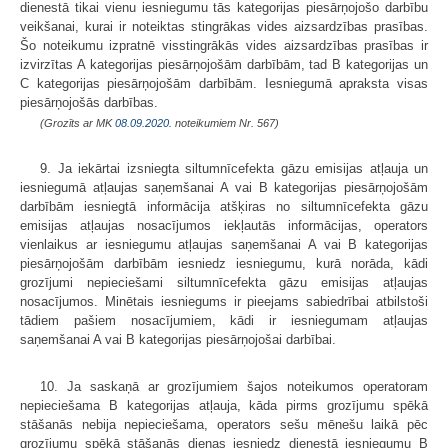
dienestā tikai vienu iesniegumu tās kategorijas piesārņojošo darbību
veikšanai, kurai ir noteiktas stingrākas vides aizsardzības prasības.
Šo noteikumu izpratnē visstingrākās vides aizsardzības prasības ir
izvirzītas A kategorijas piesārņojošām darbībām, tad B kategorijas un
C kategorijas piesārņojošām darbībām. Iesniegumā apraksta visas
piesārņojošās darbības.
(Grozīts ar MK
08.09.2020.
noteikumiem Nr. 567)
9. Ja iekārtai izsniegta siltumnīcefekta gāzu emisijas atļauja un
iesniegumā atļaujas saņemšanai A vai B kategorijas piesārņojošām
darbībām iesniegtā informācija atšķiras no siltumnīcefekta gāzu
emisijas atļaujas nosacījumos iekļautās informācijas, operators
vienlaikus ar iesniegumu atļaujas saņemšanai A vai B kategorijas
piesārņojošām darbībām iesniedz iesniegumu, kurā norāda, kādi
grozījumi nepieciešami siltumnīcefekta gāzu emisijas atļaujas
nosacījumos. Minētais iesniegums ir pieejams sabiedrībai atbilstoši
tādiem pašiem nosacījumiem, kādi ir iesniegumam atļaujas
saņemšanai A vai B kategorijas piesārņojošai darbībai.
10. Ja saskaņā ar grozījumiem šajos noteikumos operatoram
nepieciešama B kategorijas atļauja, kāda pirms grozījumu spēkā
stāšanās nebija nepieciešama, operators sešu mēnešu laikā pēc
grozījumu spēkā stāšanās dienas iesniedz dienestā iesniegumu B