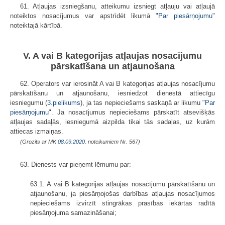
61. Atļaujas izsniegšanu, atteikumu izsniegt atļauju vai atļaujā
noteiktos nosacījumus var apstrīdēt likumā "
Par piesārņojumu
"
noteiktajā kārtībā.
V. A vai B kategorijas atļaujas nosacījumu
pārskatīšana un atjaunošana
62. Operators var ierosināt A vai B kategorijas atļaujas nosacījumu
pārskatīšanu un atjaunošanu, iesniedzot dienestā attiecīgu
iesniegumu (
3.pielikums
), ja tas nepieciešams saskaņā ar likumu "
Par
piesārņojumu
". Ja nosacījumus nepieciešams pārskatīt atsevišķās
atļaujas sadaļās, iesniegumā aizpilda tikai tās sadaļas, uz kurām
attiecas izmaiņas.
(Grozīts ar MK
08.09.2020.
noteikumiem Nr. 567)
63. Dienests var pieņemt lēmumu par:
63.1. A vai B kategorijas atļaujas nosacījumu pārskatīšanu un
atjaunošanu, ja piesārņojošas darbības atļaujas nosacījumos
nepieciešams izvirzīt stingrākas prasības iekārtas radītā
piesārņojuma samazināšanai;