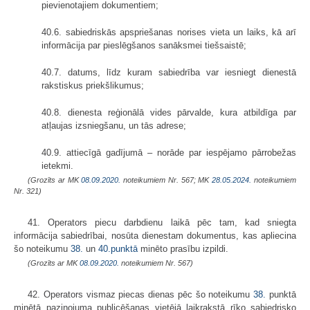
pievienotajiem dokumentiem;
40.6. sabiedriskās apspriešanas norises vieta un laiks, kā arī
informācija par pieslēgšanos sanāksmei tiešsaistē;
40.7. datums, līdz kuram sabiedrība var iesniegt dienestā
rakstiskus priekšlikumus;
40.8. dienesta reģionālā vides pārvalde, kura atbildīga par
atļaujas izsniegšanu, un tās adrese;
40.9. attiecīgā gadījumā – norāde par iespējamo pārrobežas
ietekmi.
(Grozīts ar MK
08.09.2020.
noteikumiem Nr. 567; MK
28.05.2024.
noteikumiem
Nr. 321)
41. Operators piecu darbdienu laikā pēc tam, kad sniegta
informācija sabiedrībai, nosūta dienestam dokumentus, kas apliecina
šo noteikumu
38.
un
40.punktā
minēto prasību izpildi.
(Grozīts ar MK
08.09.2020.
noteikumiem Nr. 567)
42. Operators vismaz piecas dienas pēc šo noteikumu
38.
punktā
minētā paziņojuma publicēšanas vietējā laikrakstā rīko sabiedrisko