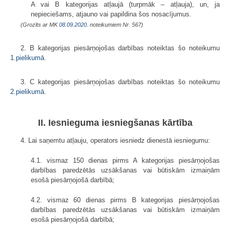
A vai B kategorijas atļaujā (turpmāk – atļauja), un, ja
nepieciešams, atjauno vai papildina šos nosacījumus.
(Grozīts ar MK
08.09.2020.
noteikumiem Nr. 567)
2. B kategorijas piesārņojošas darbības noteiktas šo noteikumu
1.pielikumā
.
3. C kategorijas piesārņojošas darbības noteiktas šo noteikumu
2.pielikumā
.
II. Iesnieguma iesniegšanas kārtība
4. Lai saņemtu atļauju, operators iesniedz dienestā iesniegumu:
4.1. vismaz 150 dienas pirms A kategorijas piesārņojošas
darbības paredzētās uzsākšanas vai būtiskām izmaiņām
esošā piesārņojošā darbībā;
4.2. vismaz 60 dienas pirms B kategorijas piesārņojošas
darbības paredzētās uzsākšanas vai būtiskām izmaiņām
esošā piesārņojošā darbībā;