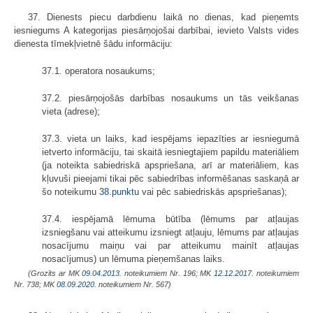
37. Dienests piecu darbdienu laikā no dienas, kad pieņemts
iesniegums A kategorijas piesārņojošai darbībai, ievieto Valsts vides
dienesta tīmekļvietnē šādu informāciju:
37.1. operatora nosaukums;
37.2. piesārņojošās darbības nosaukums un tās veikšanas
vieta (adrese);
37.3. vieta un laiks, kad iespējams iepazīties ar iesniegumā
ietverto informāciju, tai skaitā iesniegtajiem papildu materiāliem
(ja noteikta sabiedriskā apspriešana, arī ar materiāliem, kas
kļuvuši pieejami tikai pēc sabiedrības informēšanas saskaņā ar
šo noteikumu
38.punktu
vai pēc sabiedriskās apspriešanas);
37.4. iespējamā lēmuma būtība (lēmums par atļaujas
izsniegšanu vai atteikumu izsniegt atļauju, lēmums par atļaujas
nosacījumu maiņu vai par atteikumu mainīt atļaujas
nosacījumus) un lēmuma pieņemšanas laiks.
(Grozīts ar MK
09.04.2013.
noteikumiem Nr. 196; MK
12.12.2017.
noteikumiem
Nr. 738; MK
08.09.2020.
noteikumiem Nr. 567)