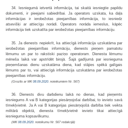
34. Iesniegumā ietvertā informācija, tai skaitā iesniegtie papildu
dokumenti, ir pieejami sabiedrībai. Ja operators uzskata, ka daļa
informācijas ir ierobežotas pieejamības informācija, to iesniedz
atsevišķi ar attiecīgu norādi. Operators norāda iemeslus, kāpēc
informācija tiek uzskatīta par ierobežotas pieejamības informāciju.
35. Ja dienests nepiekrīt, ka attiecīgā informācija uzskatāma par
ierobežotas pieejamības informāciju, dienests pieņem pamatotu
lēmumu un par to rakstiski paziņo operatoram. Dienesta lēmumu
mēneša laikā var apstrīdēt birojā. Šajā gadījumā par iesnieguma
pieņemšanas dienu uzskatāma diena, kad stājies spēkā galīgais
lēmums par to, vai attiecīgā informācija uzskatāma par ierobežotas
pieejamības informāciju.
(Grozīts ar MK
08.09.2020.
noteikumiem Nr. 567)
36. Dienests divu darbdienu laikā no dienas, kad pieņemts
iesniegums A vai B kategorijas piesārņojošai darbībai, to ievieto savā
tīmekļvietnē. Ja A vai B kategorijas piesārņojošā darbība tiek veikta
militārā objektā, dienesta tīmekļvietnē ievieto tikai attiecīgā
iesnieguma kopsavilkumu.
(MK
08.09.2020.
noteikumu Nr. 567 redakcijā)