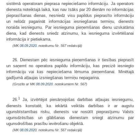
sistēmā operatoram pieprasa nepieciešamo informāciju. Ja operators
dienesta noteiktajā laikā, kas nav īsāks par 20 dienām no informācijas
pieprasīšanas dienas, nesniedz visu papildus pieprasīto informāciju
un nelūdz pagarināt informācijas iesniegšanas termiņu, dienests
noraida iesniegumu. Par iesnieguma pieņemšanas dienu uzskatāma
diena, kad dienests sniedz atzinumu, ka iesnieguma izvērtēšanai
informācija ir pietiekama.
(MK
08.09.2020.
noteikumu Nr. 567 redakcijā)
26. Dienestam pēc iesnieguma pieņemšanas ir tiesības pieprasīt
un saņemt no operatora papildu informāciju, kas precizē iesniegto
informāciju vai kas nepieciešama lēmuma pieņemšanai. Minētajā
gadījumā atļaujas izsniegšanas termiņu nepagarina.
(Grozīts ar MK
08.09.2020.
noteikumiem Nr. 567)
1
26.
Ja, izvērtējot piesārņojošas darbības atļaujas iesniegumu,
dienests konstatē, ka iekārtā veiktās darbības ir ar augstu
ugunsbīstamības risku, dienests var nosūtīt pieprasījumu Valsts
ugunsdzēsības un glābšanas dienestam sniegt atzinumu par
ugunsdrošības prasību ievērošanu objektā.
(MK
08.09.2020.
noteikumu Nr. 567 redakcijā)