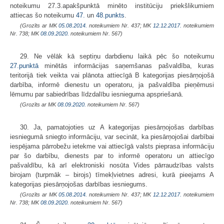
noteikumu 27.3.apakšpunktā minēto institūciju priekšlikumiem
attiecas šo noteikumu
47.
un
48.punkts
.
(Grozīts ar MK
05.08.2014.
noteikumiem Nr. 437; MK
12.12.2017.
noteikumiem
Nr. 738; MK
08.09.2020.
noteikumiem Nr. 567)
29. Ne vēlāk kā septiņu darbdienu laikā pēc šo noteikumu
27.punktā
minētās informācijas saņemšanas pašvaldība, kuras
teritorijā tiek veikta vai plānota attiecīgā B kategorijas piesārņojošā
darbība, informē dienestu un operatoru, ja pašvaldība pieņēmusi
lēmumu par sabiedrības līdzdalību iesnieguma apspriešanā.
(Grozīts ar MK
08.09.2020.
noteikumiem Nr. 567)
30. Ja, pamatojoties uz A kategorijas piesārņojošas darbības
iesniegumā sniegto informāciju, var secināt, ka piesārņojošai darbībai
iespējama pārrobežu ietekme vai attiecīgā valsts pieprasa informāciju
par šo darbību, dienests par to informē operatoru un attiecīgo
pašvaldību, kā arī elektroniski nosūta Vides pārraudzības valsts
birojam (turpmāk – birojs) tīmekļvietnes adresi, kurā pieejams A
kategorijas piesārņojošas darbības iesniegums.
(Grozīts ar MK
05.08.2014.
noteikumiem Nr. 437; MK
12.12.2017.
noteikumiem
Nr. 738; MK
08.09.2020.
noteikumiem Nr. 567)