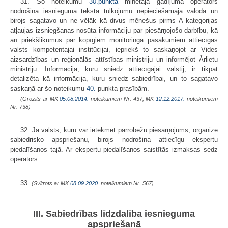
31. Šo noteikumu
30.punktā
minētajā gadījumā operators
nodrošina iesnieguma teksta tulkojumu nepieciešamajā valodā un
birojs sagatavo un ne vēlāk kā divus mēnešus pirms A kategorijas
atļaujas izsniegšanas nosūta informāciju par piesārņojošo darbību, kā
arī priekšlikumus par kopīgiem monitoringa pasākumiem attiecīgās
valsts kompetentajai institūcijai, iepriekš to saskaņojot ar Vides
aizsardzības un reģionālās attīstības ministriju un informējot Ārlietu
ministriju. Informācija, kuru sniedz attiecīgajai valstij, ir tikpat
detalizēta kā informācija, kuru sniedz sabiedrībai, un to sagatavo
saskaņā ar šo noteikumu
40.
punkta prasībām.
(Grozīts ar MK
05.08.2014.
noteikumiem Nr. 437; MK
12.12.2017.
noteikumiem
Nr. 738)
32. Ja valsts, kuru var ietekmēt pārrobežu piesārņojums, organizē
sabiedrisko apspriešanu, birojs nodrošina attiecīgu ekspertu
piedalīšanos tajā. Ar ekspertu piedalīšanos saistītās izmaksas sedz
operators.
33.
(Svītrots ar MK
08.09.2020.
noteikumiem Nr. 567)
III. Sabiedrības līdzdalība iesnieguma
apspriešanā