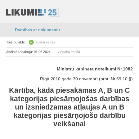
Darbības ar dokumentu
Tiesību akts:
spēkā esošs
Attēlotā redakcija: 01.06.2024. - ... /
Spēkā esošā
Ministru kabineta noteikumi Nr.1082
Rīgā 2010.gada 30.novembrī (prot. Nr.69 10.§)
Kārtība, kādā piesakāmas A, B un C
kategorijas piesārņojošas darbības
un izsniedzamas atļaujas A un B
kategorijas piesārņojošo darbību
veikšanai