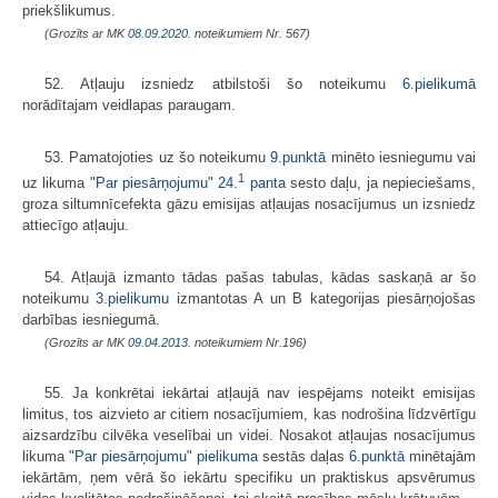
priekšlikumus.
(Grozīts ar MK
08.09.2020.
noteikumiem Nr. 567)
52. Atļauju izsniedz atbilstoši šo noteikumu
6.pielikumā
norādītajam veidlapas paraugam.
53. Pamatojoties uz šo noteikumu
9.punktā
minēto iesniegumu vai
1
uz likuma "
Par piesārņojumu
"
24.
panta
sesto daļu, ja nepieciešams,
groza siltumnīcefekta gāzu emisijas atļaujas nosacījumus un izsniedz
attiecīgo atļauju.
54. Atļaujā izmanto tādas pašas tabulas, kādas saskaņā ar šo
noteikumu
3.pielikumu
izmantotas A un B kategorijas piesārņojošas
darbības iesniegumā.
(Grozīts ar MK
09.04.2013.
noteikumiem Nr.196)
55. Ja konkrētai iekārtai atļaujā nav iespējams noteikt emisijas
limitus, tos aizvieto ar citiem nosacījumiem, kas nodrošina līdzvērtīgu
aizsardzību cilvēka veselībai un videi. Nosakot atļaujas nosacījumus
likuma "
Par piesārņojumu
"
pielikuma
sestās daļas
6.punktā
minētajām
iekārtām, ņem vērā šo iekārtu specifiku un praktiskus apsvērumus