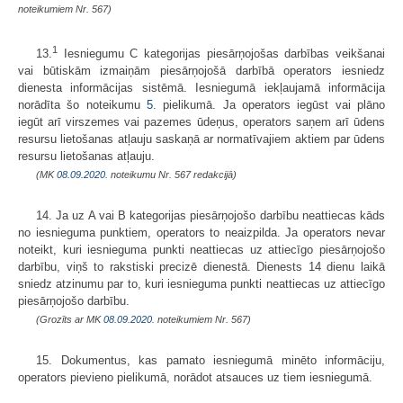
noteikumiem Nr. 567)
1
13.
Iesniegumu C kategorijas piesārņojošas darbības veikšanai
vai būtiskām izmaiņām piesārņojošā darbībā operators iesniedz
dienesta informācijas sistēmā. Iesniegumā iekļaujamā informācija
norādīta šo noteikumu
5.
pielikumā. Ja operators iegūst vai plāno
iegūt arī virszemes vai pazemes ūdeņus, operators saņem arī ūdens
resursu lietošanas atļauju saskaņā ar normatīvajiem aktiem par ūdens
resursu lietošanas atļauju.
(MK
08.09.2020.
noteikumu Nr. 567 redakcijā)
14. Ja uz A vai B kategorijas piesārņojošo darbību neattiecas kāds
no iesnieguma punktiem, operators to neaizpilda. Ja operators nevar
noteikt, kuri iesnieguma punkti neattiecas uz attiecīgo piesārņojošo
darbību, viņš to rakstiski precizē dienestā. Dienests 14 dienu laikā
sniedz atzinumu par to, kuri iesnieguma punkti neattiecas uz attiecīgo
piesārņojošo darbību.
(Grozīts ar MK
08.09.2020.
noteikumiem Nr. 567)
15. Dokumentus, kas pamato iesniegumā minēto informāciju,
operators pievieno pielikumā, norādot atsauces uz tiem iesniegumā.