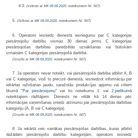
4.3.
.
(svītrots ar MK
08.09.2020.
noteikumiem Nr. 567)
5.
(Svītrots ar MK
08.09.2020.
noteikumiem Nr. 567)
6. Operators iesniedz dienestā iesniegumu par C kategorijas
piesārņojošu darbību vismaz 30 dienas pirms C kategorijas
piesārņojošas darbības paredzētās uzsākšanas vai būtiskām
izmaiņām C kategorijas piesārņojošā darbībā.
(Grozīts ar MK
08.09.2020.
noteikumiem Nr. 567)
7. Ja operators nevar noteikt, vai piesārņojošā darbība atbilst A, B
vai C kategorijai, viņš to precizē dienestā, iesniedzot informāciju par
iekārtas ražošanas jaudu, saražotās produkcijas apjomu vai citiem
likumā "
Par piesārņojumu
" vai šo noteikumu
1.
vai
2.pielikumā
noteiktajiem rādītājiem. Dienests ne vēlāk kā 14 dienas pēc
informācijas saņemšanas sniedz atzinumu par piesārņojošās darbības
kategoriju (A, B vai C kategorija).
(Grozīts ar MK
08.09.2020.
noteikumiem Nr. 567)
8. Ja iekārtā veic vairākas piesārņojošas darbības, kuras atbilst
dažādām piesārņojošo darbību kategorijām, operators iesniedz