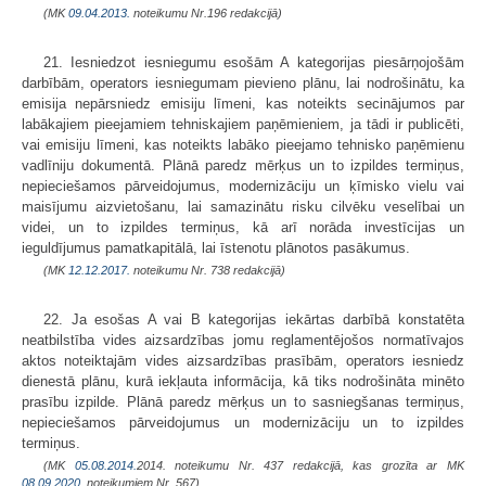
(MK
09.04.2013.
noteikumu Nr.196 redakcijā)
21. Iesniedzot iesniegumu esošām A kategorijas piesārņojošām
darbībām, operators iesniegumam pievieno plānu, lai nodrošinātu, ka
emisija nepārsniedz emisiju līmeni, kas noteikts secinājumos par
labākajiem pieejamiem tehniskajiem paņēmieniem, ja tādi ir publicēti,
vai emisiju līmeni, kas noteikts labāko pieejamo tehnisko paņēmienu
vadlīniju dokumentā. Plānā paredz mērķus un to izpildes termiņus,
nepieciešamos pārveidojumus, modernizāciju un ķīmisko vielu vai
maisījumu aizvietošanu, lai samazinātu risku cilvēku veselībai un
videi, un to izpildes termiņus, kā arī norāda investīcijas un
ieguldījumus pamatkapitālā, lai īstenotu plānotos pasākumus.
(MK
12.12.2017.
noteikumu Nr. 738 redakcijā)
22. Ja esošas A vai B kategorijas iekārtas darbībā konstatēta
neatbilstība vides aizsardzības jomu reglamentējošos normatīvajos
aktos noteiktajām vides aizsardzības prasībām, operators iesniedz
dienestā plānu, kurā iekļauta informācija, kā tiks nodrošināta minēto
prasību izpilde. Plānā paredz mērķus un to sasniegšanas termiņus,
nepieciešamos pārveidojumus un modernizāciju un to izpildes
termiņus.
(MK
05.08.2014.
2014. noteikumu Nr. 437 redakcijā, kas grozīta ar MK
08.09.2020.
noteikumiem Nr. 567)