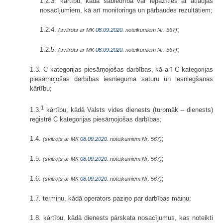
1.2.3. kārtību, kādā sabiedrība var iepazīties ar atļaujas
nosacījumiem, kā arī monitoringa un pārbaudes rezultātiem;
1.2.4.
;
(svītrots ar MK
08.09.2020.
noteikumiem Nr. 567)
1.2.5.
;
(svītrots ar MK
08.09.2020.
noteikumiem Nr. 567)
1.3. C kategorijas piesārņojošas darbības, kā arī C kategorijas
piesārņojošas darbības iesnieguma saturu un iesniegšanas
kārtību;
1
1.3.
kārtību, kādā Valsts vides dienests (turpmāk – dienests)
reģistrē C kategorijas piesārņojošas darbības;
1.4.
;
(svītrots ar MK
08.09.2020.
noteikumiem Nr. 567)
1.5.
;
(svītrots ar MK
08.09.2020.
noteikumiem Nr. 567)
1.6.
;
(svītrots ar MK
08.09.2020.
noteikumiem Nr. 567)
1.7. termiņu, kādā operators paziņo par darbības maiņu;
1.8. kārtību, kādā dienests pārskata nosacījumus, kas noteikti