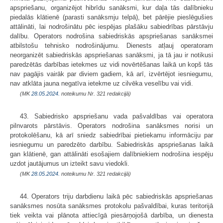
apspriešanu, organizējot hibrīdu sanāksmi, kur daļa tās dalībnieku
piedalās klātienē (parasti sanāksmju telpā), bet pārējie pieslēgušies
attālināti, lai nodrošinātu pēc iespējas plašāku sabiedrības pārstāvju
dalību. Operators nodrošina sabiedriskās apspriešanas sanāksmei
atbilstošu tehnisko nodrošinājumu. Dienests atļauj operatoram
neorganizēt sabiedriskās apspriešanas sanāksmi, ja tā jau ir notikusi
paredzētās darbības ietekmes uz vidi novērtēšanas laikā un kopš tās
nav pagājis vairāk par diviem gadiem, kā arī, izvērtējot iesniegumu,
nav atklāta jauna negatīva ietekme uz cilvēka veselību vai vidi.
(MK
28.05.2024.
noteikumu Nr. 321 redakcijā)
43. Sabiedrisko apspriešanu vada pašvaldības vai operatora
pilnvarots pārstāvis. Operators nodrošina sanāksmes norisi un
protokolēšanu, kā arī sniedz sabiedrībai pietiekamu informāciju par
iesniegumu un paredzēto darbību. Sabiedriskās apspriešanas laikā
gan klātienē, gan attālināti esošajiem dalībniekiem nodrošina iespēju
uzdot jautājumus un izteikt savu viedokli.
(MK
28.05.2024.
noteikumu Nr. 321 redakcijā)
44. Operators triju darbdienu laikā pēc sabiedriskās apspriešanas
sanāksmes nosūta sanāksmes protokolu pašvaldībai, kuras teritorijā
tiek veikta vai plānota attiecīgā piesārņojošā darbība, un dienesta