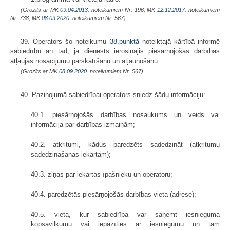
(Grozīts ar MK
09.04.2013.
noteikumiem Nr. 196; MK
12.12.2017.
noteikumiem
Nr. 738; MK
08.09.2020.
noteikumiem Nr. 567)
39. Operators šo noteikumu
38.punktā
noteiktajā kārtībā informē
sabiedrību arī tad, ja dienests ierosinājis piesārņojošas darbības
atļaujas nosacījumu pārskatīšanu un atjaunošanu.
(Grozīts ar MK
08.09.2020.
noteikumiem Nr. 567)
40. Paziņojumā sabiedrībai operators sniedz šādu informāciju:
40.1. piesārņojošās darbības nosaukums un veids vai
informācija par darbības izmaiņām;
40.2. atkritumi, kādus paredzēts sadedzināt (atkritumu
sadedzināšanas iekārtām);
40.3. ziņas par iekārtas īpašnieku un operatoru;
40.4. paredzētās piesārņojošās darbības vieta (adrese);
40.5. vieta, kur sabiedrība var saņemt iesnieguma
kopsavilkumu vai iepazīties ar iesniegumu un tam