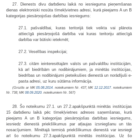
27. Dienests divu darbdienu laikā no iesnieguma pieņemšanas
dienas elektroniski nosūta tīmekļvietnes adresi, kurā pieejams A un B
kategorijas piesārņojošas darbības iesniegums:
27.1. pašvaldībai, kuras teritorijā tiek veikta vai plānota
attiecīgā piesārņojošā darbība vai kuras teritoriju attiecīgā
darbība var būtiski ietekmēt;
27.2. Veselības inspekcijai;
27.3. citām ieinteresētajām valsts un pašvaldību institūcijām,
kā arī biedrībām un nodibinājumiem, ja minētās institūcijas,
biedrības un nodibinājumi pieteikušies dienestā un norādījuši e-
pasta adresi, uz kuru sūtāma informācija.
(Grozīts ar MK
05.08.2014.
noteikumiem Nr. 437; MK
12.12.2017.
noteikumiem
Nr. 738; MK
08.09.2020.
noteikumiem Nr. 567)
28. Šo noteikumu 27.1. un 27.2.apakšpunktā minētās institūcijas
15 darbdienu laikā pēc tīmekļvietnes adreses saņemšanas, kurā
pieejams A un B kategorijas piesārņojošas darbības iesniegums,
iesniedz dienestā priekšlikumus par atļaujas izsniegšanu un tās
nosacījumiem. Minētajā termiņā priekšlikumus dienestā var iesniegt
arī šo noteikumu 27.3.apakšpunktā minētās institūcijas. Uz šo