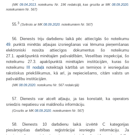
(MK
09.04.2013.
noteikumu Nr. 196 redakcijā, kas grozīta ar MK
08.09.2020.
noteikumiem Nr. 567)
3
55.
(Svītrots ar MK
08.09.2020.
noteikumiem Nr. 567)
56. Dienests triju darbdienu laikā pēc attiecīgās šo noteikumu
49.
punktā minētās atļaujas izsniegšanas vai lēmuma pieņemšanas
elektroniski nosūta attiecīgos dokumentus šo noteikumu
27.1. apakšpunktā minētajām pašvaldībām, Veselības inspekcijai, šo
noteikumu 27.3. apakšpunktā minētajām institūcijām, kuras šo
noteikumu
III nodaļā
noteiktajā kārtībā un termiņos ir iesniegušas
rakstiskus priekšlikumus, kā arī, ja nepieciešams, citām valsts un
pašvaldību institūcijām.
(MK
08.09.2020.
noteikumu Nr. 567 redakcijā)
57. Dienests var atcelt atļauju, ja tas konstatē, ka operators
sniedzis nepatiesu vai maldinošu informāciju.
(Grozīts ar MK
08.09.2020.
noteikumiem Nr. 567)
58. Dienests 10 darbdienu laikā izvērtē C kategorijas
piesārņojošas darbības reģistrācijai iesniegto informāciju. Ja