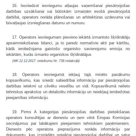
16. Iesniedzot iesniegumu atļaujas saņemšanai piesārņojošas
darbības uzsākšanai vai būtiskām izmaiņām esošā piesārņojošā
darbībā, operators norāda plānošanas un arhitektūras uzdevuma vai
būvatļaujas izsniegšanas datumu un numuru.
17. Operators iesniegumam pievieno iekārtā izmantoto šķīdinātāju
apsaimniekošanas bilanci, ja to paredz normatīvie akti par kārtību,
kādā ierobežojama gaistošo organisko savienojumu emisija no
iekārtām, kurās izmanto organiskos šķīdinātājus.
(MK
12.12.2017.
noteikumu Nr. 738 redakcijā)
18. Operators iesniegumā iekļauj tajā minēto pasākumu
kopsavilkumu, kas sniedz sabiedrībai informāciju par piesārņojošas
darbības ietekmi uz cilvēku veselību un vidi. Kopsavilkumā nelieto
tehniskus aprakstus un detalizētu informāciju un neiekļauj ierobežotas
pieejamības informāciju.
19. Pirms A kategorijas piesārņojošas darbības pieteikšanas
operators konsultējas ar dienestu un ņem vērā Eiropas Komisijas
secinājumus par labākajiem pieejamiem tehniskiem paņēmieniem.
Dienests pēc operatora pieprasījuma norāda informāciju par
dokumentu, kas izstrādāts noteiktai piesārņojošai darbībai un satur