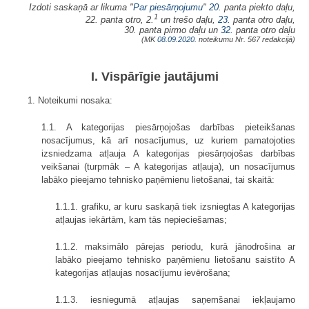
Izdoti saskaņā ar likuma "
Par piesārņojumu
"
20.
panta piekto daļu,
1
22. panta otro, 2.
un trešo daļu,
23.
panta otro daļu,
30. panta pirmo daļu un
32.
panta otro daļu
(MK
08.09.2020.
noteikumu Nr. 567 redakcijā)
I. Vispārīgie jautājumi
1. Noteikumi nosaka:
1.1. A kategorijas piesārņojošas darbības pieteikšanas
nosacījumus, kā arī nosacījumus, uz kuriem pamatojoties
izsniedzama atļauja A kategorijas piesārņojošas darbības
veikšanai (turpmāk – A kategorijas atļauja), un nosacījumus
labāko pieejamo tehnisko paņēmienu lietošanai, tai skaitā:
1.1.1. grafiku, ar kuru saskaņā tiek izsniegtas A kategorijas
atļaujas iekārtām, kam tās nepieciešamas;
1.1.2. maksimālo pārejas periodu, kurā jānodrošina ar
labāko pieejamo tehnisko paņēmienu lietošanu saistīto A
kategorijas atļaujas nosacījumu ievērošana;
1.1.3. iesniegumā atļaujas saņemšanai iekļaujamo