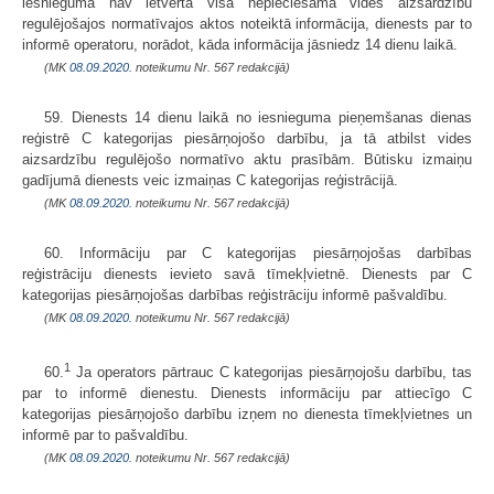
iesniegumā nav ietverta visa nepieciešamā vides aizsardzību
regulējošajos normatīvajos aktos noteiktā informācija, dienests par to
informē operatoru, norādot, kāda informācija jāsniedz 14 dienu laikā.
(MK
08.09.2020.
noteikumu Nr. 567 redakcijā)
59. Dienests 14 dienu laikā no iesnieguma pieņemšanas dienas
reģistrē C kategorijas piesārņojošo darbību, ja tā atbilst vides
aizsardzību regulējošo normatīvo aktu prasībām. Būtisku izmaiņu
gadījumā dienests veic izmaiņas C kategorijas reģistrācijā.
(MK
08.09.2020.
noteikumu Nr. 567 redakcijā)
60. Informāciju par C kategorijas piesārņojošas darbības
reģistrāciju dienests ievieto savā tīmekļvietnē. Dienests par C
kategorijas piesārņojošas darbības reģistrāciju informē pašvaldību.
(MK
08.09.2020.
noteikumu Nr. 567 redakcijā)
1
60.
Ja operators pārtrauc C kategorijas piesārņojošu darbību, tas
par to informē dienestu. Dienests informāciju par attiecīgo C
kategorijas piesārņojošo darbību izņem no dienesta tīmekļvietnes un
informē par to pašvaldību.
(MK
08.09.2020.
noteikumu Nr. 567 redakcijā)