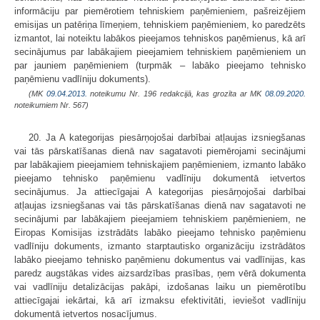
informāciju par piemērotiem tehniskiem paņēmieniem, pašreizējiem
emisijas un patēriņa līmeņiem, tehniskiem paņēmieniem, ko paredzēts
izmantot, lai noteiktu labākos pieejamos tehniskos paņēmienus, kā arī
secinājumus par labākajiem pieejamiem tehniskiem paņēmieniem un
par jauniem paņēmieniem (turpmāk – labāko pieejamo tehnisko
paņēmienu vadlīniju dokuments).
(MK
09.04.2013.
noteikumu Nr. 196 redakcijā, kas grozīta ar MK
08.09.2020.
noteikumiem Nr. 567)
20. Ja A kategorijas piesārņojošai darbībai atļaujas izsniegšanas
vai tās pārskatīšanas dienā nav sagatavoti piemērojami secinājumi
par labākajiem pieejamiem tehniskajiem paņēmieniem, izmanto labāko
pieejamo tehnisko paņēmienu vadlīniju dokumentā ietvertos
secinājumus. Ja attiecīgajai A kategorijas piesārņojošai darbībai
atļaujas izsniegšanas vai tās pārskatīšanas dienā nav sagatavoti ne
secinājumi par labākajiem pieejamiem tehniskiem paņēmieniem, ne
Eiropas Komisijas izstrādāts labāko pieejamo tehnisko paņēmienu
vadlīniju dokuments, izmanto starptautisko organizāciju izstrādātos
labāko pieejamo tehnisko paņēmienu dokumentus vai vadlīnijas, kas
paredz augstākas vides aizsardzības prasības, ņem vērā dokumenta
vai vadlīniju detalizācijas pakāpi, izdošanas laiku un piemērotību
attiecīgajai iekārtai, kā arī izmaksu efektivitāti, ieviešot vadlīniju
dokumentā ietvertos nosacījumus.