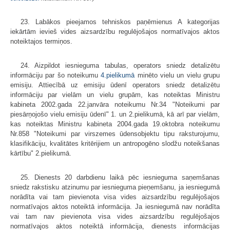
23. Labākos pieejamos tehniskos paņēmienus A kategorijas
iekārtām ievieš vides aizsardzību regulējošajos normatīvajos aktos
noteiktajos termiņos.
24. Aizpildot iesnieguma tabulas, operators sniedz detalizētu
informāciju par šo noteikumu
4.pielikumā
minēto vielu un vielu grupu
emisiju. Attiecībā uz emisiju ūdenī operators sniedz detalizētu
informāciju par vielām un vielu grupām, kas noteiktas Ministru
kabineta 2002.gada 22.janvāra noteikumu Nr.34 "Noteikumi par
piesārņojošo vielu emisiju ūdenī" 1. un 2.pielikumā, kā arī par vielām,
kas noteiktas Ministru kabineta 2004.gada 19.oktobra noteikumu
Nr.858 "Noteikumi par virszemes ūdensobjektu tipu raksturojumu,
klasifikāciju, kvalitātes kritērijiem un antropogēno slodžu noteikšanas
kārtību" 2.pielikumā.
25. Dienests 20 darbdienu laikā pēc iesnieguma saņemšanas
sniedz rakstisku atzinumu par iesnieguma pieņemšanu, ja iesniegumā
norādīta vai tam pievienota visa vides aizsardzību regulējošajos
normatīvajos aktos noteiktā informācija. Ja iesniegumā nav norādīta
vai tam nav pievienota visa vides aizsardzību regulējošajos
normatīvajos aktos noteiktā informācija, dienests informācijas