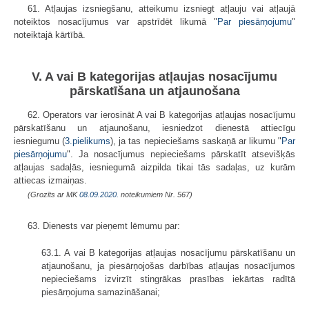
61. Atļaujas izsniegšanu, atteikumu izsniegt atļauju vai atļaujā
noteiktos nosacījumus var apstrīdēt likumā "
Par piesārņojumu
"
noteiktajā kārtībā.
V. A vai B kategorijas atļaujas nosacījumu
pārskatīšana un atjaunošana
62. Operators var ierosināt A vai B kategorijas atļaujas nosacījumu
pārskatīšanu un atjaunošanu, iesniedzot dienestā attiecīgu
iesniegumu (
3.pielikums
), ja tas nepieciešams saskaņā ar likumu "
Par
piesārņojumu
". Ja nosacījumus nepieciešams pārskatīt atsevišķās
atļaujas sadaļās, iesniegumā aizpilda tikai tās sadaļas, uz kurām
attiecas izmaiņas.
(Grozīts ar MK
08.09.2020.
noteikumiem Nr. 567)
63. Dienests var pieņemt lēmumu par:
63.1. A vai B kategorijas atļaujas nosacījumu pārskatīšanu un
atjaunošanu, ja piesārņojošas darbības atļaujas nosacījumos
nepieciešams izvirzīt stingrākas prasības iekārtas radītā
piesārņojuma samazināšanai;