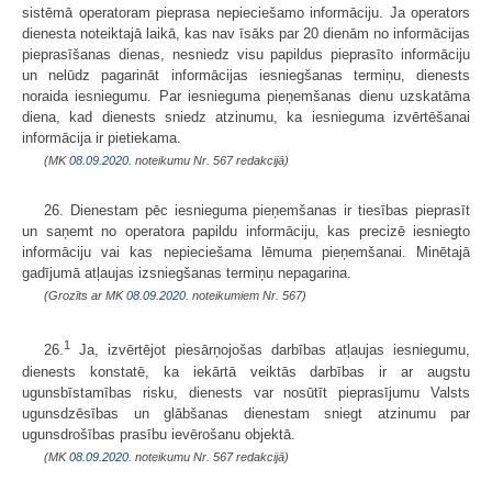
sistēmā operatoram pieprasa nepieciešamo informāciju. Ja operators
dienesta noteiktajā laikā, kas nav īsāks par 20 dienām no informācijas
pieprasīšanas dienas, nesniedz visu papildus pieprasīto informāciju
un nelūdz pagarināt informācijas iesniegšanas termiņu, dienests
noraida iesniegumu. Par iesnieguma pieņemšanas dienu uzskatāma
diena, kad dienests sniedz atzinumu, ka iesnieguma izvērtēšanai
informācija ir pietiekama.
(MK
08.09.2020.
noteikumu Nr. 567 redakcijā)
26. Dienestam pēc iesnieguma pieņemšanas ir tiesības pieprasīt
un saņemt no operatora papildu informāciju, kas precizē iesniegto
informāciju vai kas nepieciešama lēmuma pieņemšanai. Minētajā
gadījumā atļaujas izsniegšanas termiņu nepagarina.
(Grozīts ar MK
08.09.2020.
noteikumiem Nr. 567)
1
26.
Ja, izvērtējot piesārņojošas darbības atļaujas iesniegumu,
dienests konstatē, ka iekārtā veiktās darbības ir ar augstu
ugunsbīstamības risku, dienests var nosūtīt pieprasījumu Valsts
ugunsdzēsības un glābšanas dienestam sniegt atzinumu par
ugunsdrošības prasību ievērošanu objektā.
(MK
08.09.2020.
noteikumu Nr. 567 redakcijā)