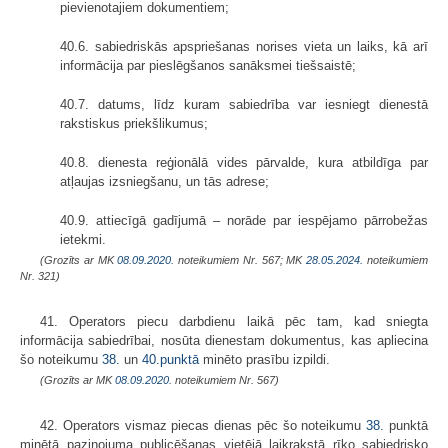
pievienotajiem dokumentiem;
40.6. sabiedriskās apspriešanas norises vieta un laiks, kā arī
informācija par pieslēgšanos sanāksmei tiešsaistē;
40.7. datums, līdz kuram sabiedrība var iesniegt dienestā
rakstiskus priekšlikumus;
40.8. dienesta reģionālā vides pārvalde, kura atbildīga par
atļaujas izsniegšanu, un tās adrese;
40.9. attiecīgā gadījumā – norāde par iespējamo pārrobežas
ietekmi.
(Grozīts ar MK
08.09.2020.
noteikumiem Nr. 567; MK
28.05.2024.
noteikumiem
Nr. 321)
41. Operators piecu darbdienu laikā pēc tam, kad sniegta
informācija sabiedrībai, nosūta dienestam dokumentus, kas apliecina
šo noteikumu
38.
un
40.punktā
minēto prasību izpildi.
(Grozīts ar MK
08.09.2020.
noteikumiem Nr. 567)
42. Operators vismaz piecas dienas pēc šo noteikumu
38.
punktā
minētā paziņojuma publicēšanas vietējā laikrakstā rīko sabiedrisko