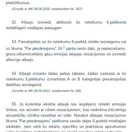
priekšlikumus.
(Grozīts ar MK
08.09.2020.
noteikumiem Nr. 567)
52. Atļauju izsniedz atbilstoši šo noteikumu
6.pielikumā
norādītajam veidlapas paraugam.
53. Pamatojoties uz šo noteikumu
9.punktā
minēto iesniegumu vai
1
uz likuma "
Par piesārņojumu
"
24.
panta
sesto daļu, ja nepieciešams,
groza siltumnīcefekta gāzu emisijas atļaujas nosacījumus un izsniedz
attiecīgo atļauju.
54. Atļaujā izmanto tādas pašas tabulas, kādas saskaņā ar šo
noteikumu
3.pielikumu
izmantotas A un B kategorijas piesārņojošas
darbības iesniegumā.
(Grozīts ar MK
09.04.2013.
noteikumiem Nr.196)
55. Ja konkrētai iekārtai atļaujā nav iespējams noteikt emisijas
limitus, tos aizvieto ar citiem nosacījumiem, kas nodrošina līdzvērtīgu
aizsardzību cilvēka veselībai un videi. Nosakot atļaujas nosacījumus
likuma "
Par piesārņojumu
"
pielikuma
sestās daļas
6.punktā
minētajām
iekārtām, ņem vērā šo iekārtu specifiku un praktiskus apsvērumus