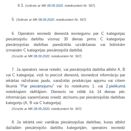
4.3.
.
(svītrots ar MK
08.09.2020.
noteikumiem Nr. 567)
5.
(Svītrots ar MK
08.09.2020.
noteikumiem Nr. 567)
6. Operators iesniedz dienestā iesniegumu par C kategorijas
piesārņojošu darbību vismaz 30 dienas pirms C kategorijas
piesārņojošas darbības paredzētās uzsākšanas vai būtiskām
izmaiņām C kategorijas piesārņojošā darbībā.
(Grozīts ar MK
08.09.2020.
noteikumiem Nr. 567)
7. Ja operators nevar noteikt, vai piesārņojošā darbība atbilst A, B
vai C kategorijai, viņš to precizē dienestā, iesniedzot informāciju par
iekārtas ražošanas jaudu, saražotās produkcijas apjomu vai citiem
likumā "
Par piesārņojumu
" vai šo noteikumu
1.
vai
2.pielikumā
noteiktajiem rādītājiem. Dienests ne vēlāk kā 14 dienas pēc
informācijas saņemšanas sniedz atzinumu par piesārņojošās darbības
kategoriju (A, B vai C kategorija).
(Grozīts ar MK
08.09.2020.
noteikumiem Nr. 567)
8. Ja iekārtā veic vairākas piesārņojošas darbības, kuras atbilst
dažādām piesārņojošo darbību kategorijām, operators iesniedz