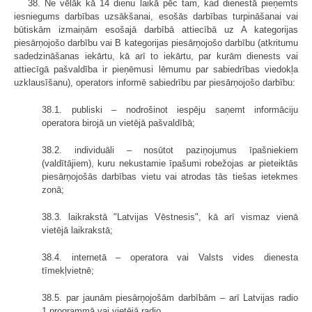
38. Ne vēlāk kā 14 dienu laikā pēc tam, kad dienestā pieņemts
iesniegums darbības uzsākšanai, esošās darbības turpināšanai vai
būtiskām izmaiņām esošajā darbībā attiecībā uz A kategorijas
piesārņojošo darbību vai B kategorijas piesārņojošo darbību (atkritumu
sadedzināšanas iekārtu, kā arī to iekārtu, par kurām dienests vai
attiecīgā pašvaldība ir pieņēmusi lēmumu par sabiedrības viedokļa
uzklausīšanu), operators informē sabiedrību par piesārņojošo darbību:
38.1. publiski – nodrošinot iespēju saņemt informāciju
operatora birojā un vietējā pašvaldībā;
38.2. individuāli – nosūtot paziņojumus īpašniekiem
(valdītājiem), kuru nekustamie īpašumi robežojas ar pieteiktās
piesārņojošās darbības vietu vai atrodas tās tiešas ietekmes
zonā;
38.3. laikrakstā "Latvijas Vēstnesis", kā arī vismaz vienā
vietējā laikrakstā;
38.4. internetā – operatora vai Valsts vides dienesta
tīmekļvietnē;
38.5. par jaunām piesārņojošām darbībām – arī Latvijas radio
1.programmā vai vietējā radio.