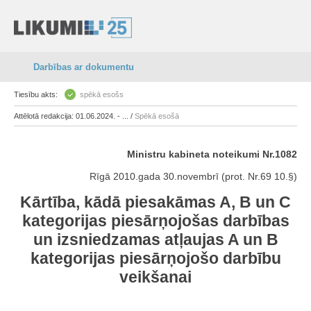
Darbības ar dokumentu
Tiesību akts:
spēkā esošs
Attēlotā redakcija: 01.06.2024. - ... /
Spēkā esošā
Ministru kabineta noteikumi Nr.1082
Rīgā 2010.gada 30.novembrī (prot. Nr.69 10.§)
Kārtība, kādā piesakāmas A, B un C
kategorijas piesārņojošas darbības
un izsniedzamas atļaujas A un B
kategorijas piesārņojošo darbību
veikšanai