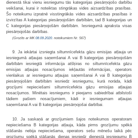
dienestā tikai vienu iesniegumu tās kategorijas piesārņojošo darbību
veikšanai, kurai ir noteiktas stingrākas vides aizsardzības prasības.
Šo noteikumu izpratnē visstingrākās vides aizsardzības prasības ir
izvirzītas A kategorijas piesārņojošām darbībām, tad B kategorijas un
C kategorijas piesārņojošām darbībām. Iesniegumā apraksta visas
piesārņojošās darbības.
(Grozīts ar MK
08.09.2020.
noteikumiem Nr. 567)
9. Ja iekārtai izsniegta siltumnīcefekta gāzu emisijas atļauja un
iesniegumā atļaujas saņemšanai A vai B kategorijas piesārņojošām
darbībām iesniegtā informācija atšķiras no siltumnīcefekta gāzu
emisijas atļaujas nosacījumos iekļautās informācijas, operators
vienlaikus ar iesniegumu atļaujas saņemšanai A vai B kategorijas
piesārņojošām darbībām iesniedz iesniegumu, kurā norāda, kādi
grozījumi nepieciešami siltumnīcefekta gāzu emisijas atļaujas
nosacījumos. Minētais iesniegums ir pieejams sabiedrībai atbilstoši
tādiem pašiem nosacījumiem, kādi ir iesniegumam atļaujas
saņemšanai A vai B kategorijas piesārņojošai darbībai.
10. Ja saskaņā ar grozījumiem šajos noteikumos operatoram
nepieciešama B kategorijas atļauja, kāda pirms grozījumu spēkā
stāšanās nebija nepieciešama, operators sešu mēnešu laikā pēc
grozījumu spēkā stāšanās dienas iesniedz dienestā iesniegumu B