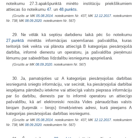
noteikumu 27.3.apakšpunktā minēto institūciju priekšlikumiem
attiecas šo noteikumu
47.
un
48.punkts
.
(Grozīts ar MK
05.08.2014.
noteikumiem Nr. 437; MK
12.12.2017.
noteikumiem
Nr. 738; MK
08.09.2020.
noteikumiem Nr. 567)
29. Ne vēlāk kā septiņu darbdienu laikā pēc šo noteikumu
27.punktā
minētās informācijas saņemšanas pašvaldība, kuras
teritorijā tiek veikta vai plānota attiecīgā B kategorijas piesārņojošā
darbība, informē dienestu un operatoru, ja pašvaldība pieņēmusi
lēmumu par sabiedrības līdzdalību iesnieguma apspriešanā.
(Grozīts ar MK
08.09.2020.
noteikumiem Nr. 567)
30. Ja, pamatojoties uz A kategorijas piesārņojošas darbības
iesniegumā sniegto informāciju, var secināt, ka piesārņojošai darbībai
iespējama pārrobežu ietekme vai attiecīgā valsts pieprasa informāciju
par šo darbību, dienests par to informē operatoru un attiecīgo
pašvaldību, kā arī elektroniski nosūta Vides pārraudzības valsts
birojam (turpmāk – birojs) tīmekļvietnes adresi, kurā pieejams A
kategorijas piesārņojošas darbības iesniegums.
(Grozīts ar MK
05.08.2014.
noteikumiem Nr. 437; MK
12.12.2017.
noteikumiem
Nr. 738; MK
08.09.2020.
noteikumiem Nr. 567)