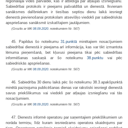
reģionālajai vides pārvaldei, kas ir atbildīga par atļaujas izsniegšanu.
Sabiedrībai protokols ir pieejams pašvaldībā un dienestā. Ikvienam
sanāksmes dalībniekam ir tiesības septiņu dienu laikā iesniegt
dienestā pievienošanai protokolam atsevišķo viedokli par sabiedriskās
apspriešanas sanāksmē izskatītajiem jautājumiem.
(Grozīts ar MK
08.09.2020.
noteikumiem Nr. 567)
45. Papildus šo noteikumu
31.punktā
minētajiem nosacījumiem
sabiedrībai dienestā ir pieejama arī informācija, kas var tikt izmantota
lēmuma pieņemšanā, bet kļuvusi pieejama tikai pēc sabiedrības
informēšanas saskaņā ar šo noteikumu
38.punktu
vai pēc
sabiedriskās apspriešanas.
(Grozīts ar MK
08.09.2020.
noteikumiem Nr. 567)
46. Sabiedrība 30 dienu laikā pēc šo noteikumu 38.3.apakšpunktā
minētā paziņojuma publicēšanas dienas var rakstiski iesniegt dienestā
savus priekšlikumus vai viedokli par atļaujas izsniegšanu vai tās
nosacījumiem.
(Grozīts ar MK
08.09.2020.
noteikumiem Nr. 567)
47. Dienests informē operatoru par saņemtajiem priekšlikumiem un
norāda termiņu, līdz kuram iesniedzams operatora skaidrojums par