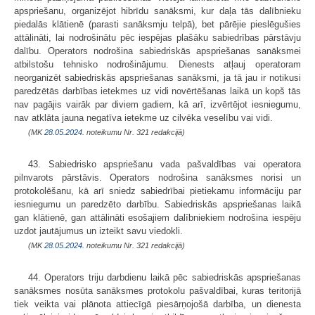
apspriešanu, organizējot hibrīdu sanāksmi, kur daļa tās dalībnieku
piedalās klātienē (parasti sanāksmju telpā), bet pārējie pieslēgušies
attālināti, lai nodrošinātu pēc iespējas plašāku sabiedrības pārstāvju
dalību. Operators nodrošina sabiedriskās apspriešanas sanāksmei
atbilstošu tehnisko nodrošinājumu. Dienests atļauj operatoram
neorganizēt sabiedriskās apspriešanas sanāksmi, ja tā jau ir notikusi
paredzētās darbības ietekmes uz vidi novērtēšanas laikā un kopš tās
nav pagājis vairāk par diviem gadiem, kā arī, izvērtējot iesniegumu,
nav atklāta jauna negatīva ietekme uz cilvēka veselību vai vidi.
(MK
28.05.2024.
noteikumu Nr. 321 redakcijā)
43. Sabiedrisko apspriešanu vada pašvaldības vai operatora
pilnvarots pārstāvis. Operators nodrošina sanāksmes norisi un
protokolēšanu, kā arī sniedz sabiedrībai pietiekamu informāciju par
iesniegumu un paredzēto darbību. Sabiedriskās apspriešanas laikā
gan klātienē, gan attālināti esošajiem dalībniekiem nodrošina iespēju
uzdot jautājumus un izteikt savu viedokli.
(MK
28.05.2024.
noteikumu Nr. 321 redakcijā)
44. Operators triju darbdienu laikā pēc sabiedriskās apspriešanas
sanāksmes nosūta sanāksmes protokolu pašvaldībai, kuras teritorijā
tiek veikta vai plānota attiecīgā piesārņojošā darbība, un dienesta