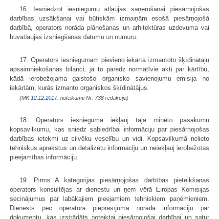
16. Iesniedzot iesniegumu atļaujas saņemšanai piesārņojošas
darbības uzsākšanai vai būtiskām izmaiņām esošā piesārņojošā
darbībā, operators norāda plānošanas un arhitektūras uzdevuma vai
būvatļaujas izsniegšanas datumu un numuru.
17. Operators iesniegumam pievieno iekārtā izmantoto šķīdinātāju
apsaimniekošanas bilanci, ja to paredz normatīvie akti par kārtību,
kādā ierobežojama gaistošo organisko savienojumu emisija no
iekārtām, kurās izmanto organiskos šķīdinātājus.
(MK
12.12.2017.
noteikumu Nr. 738 redakcijā)
18. Operators iesniegumā iekļauj tajā minēto pasākumu
kopsavilkumu, kas sniedz sabiedrībai informāciju par piesārņojošas
darbības ietekmi uz cilvēku veselību un vidi. Kopsavilkumā nelieto
tehniskus aprakstus un detalizētu informāciju un neiekļauj ierobežotas
pieejamības informāciju.
19. Pirms A kategorijas piesārņojošas darbības pieteikšanas
operators konsultējas ar dienestu un ņem vērā Eiropas Komisijas
secinājumus par labākajiem pieejamiem tehniskiem paņēmieniem.
Dienests pēc operatora pieprasījuma norāda informāciju par
dokumentu, kas izstrādāts noteiktai piesārņojošai darbībai un satur