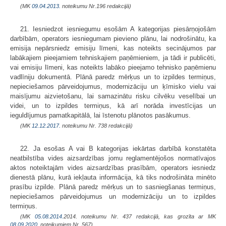
(MK
09.04.2013.
noteikumu Nr.196 redakcijā)
21. Iesniedzot iesniegumu esošām A kategorijas piesārņojošām
darbībām, operators iesniegumam pievieno plānu, lai nodrošinātu, ka
emisija nepārsniedz emisiju līmeni, kas noteikts secinājumos par
labākajiem pieejamiem tehniskajiem paņēmieniem, ja tādi ir publicēti,
vai emisiju līmeni, kas noteikts labāko pieejamo tehnisko paņēmienu
vadlīniju dokumentā. Plānā paredz mērķus un to izpildes termiņus,
nepieciešamos pārveidojumus, modernizāciju un ķīmisko vielu vai
maisījumu aizvietošanu, lai samazinātu risku cilvēku veselībai un
videi, un to izpildes termiņus, kā arī norāda investīcijas un
ieguldījumus pamatkapitālā, lai īstenotu plānotos pasākumus.
(MK
12.12.2017.
noteikumu Nr. 738 redakcijā)
22. Ja esošas A vai B kategorijas iekārtas darbībā konstatēta
neatbilstība vides aizsardzības jomu reglamentējošos normatīvajos
aktos noteiktajām vides aizsardzības prasībām, operators iesniedz
dienestā plānu, kurā iekļauta informācija, kā tiks nodrošināta minēto
prasību izpilde. Plānā paredz mērķus un to sasniegšanas termiņus,
nepieciešamos pārveidojumus un modernizāciju un to izpildes
termiņus.
(MK
05.08.2014.
2014. noteikumu Nr. 437 redakcijā, kas grozīta ar MK
08.09.2020.
noteikumiem Nr. 567)