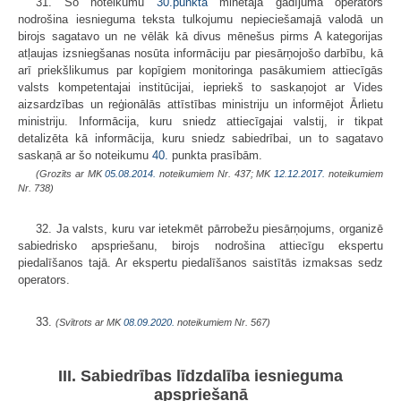
31. Šo noteikumu
30.punktā
minētajā gadījumā operators
nodrošina iesnieguma teksta tulkojumu nepieciešamajā valodā un
birojs sagatavo un ne vēlāk kā divus mēnešus pirms A kategorijas
atļaujas izsniegšanas nosūta informāciju par piesārņojošo darbību, kā
arī priekšlikumus par kopīgiem monitoringa pasākumiem attiecīgās
valsts kompetentajai institūcijai, iepriekš to saskaņojot ar Vides
aizsardzības un reģionālās attīstības ministriju un informējot Ārlietu
ministriju. Informācija, kuru sniedz attiecīgajai valstij, ir tikpat
detalizēta kā informācija, kuru sniedz sabiedrībai, un to sagatavo
saskaņā ar šo noteikumu
40.
punkta prasībām.
(Grozīts ar MK
05.08.2014.
noteikumiem Nr. 437; MK
12.12.2017.
noteikumiem
Nr. 738)
32. Ja valsts, kuru var ietekmēt pārrobežu piesārņojums, organizē
sabiedrisko apspriešanu, birojs nodrošina attiecīgu ekspertu
piedalīšanos tajā. Ar ekspertu piedalīšanos saistītās izmaksas sedz
operators.
33.
(Svītrots ar MK
08.09.2020.
noteikumiem Nr. 567)
III. Sabiedrības līdzdalība iesnieguma
apspriešanā