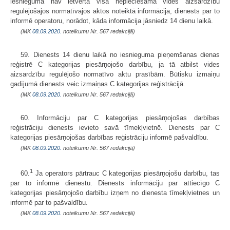
iesniegumā nav ietverta visa nepieciešamā vides aizsardzību
regulējošajos normatīvajos aktos noteiktā informācija, dienests par to
informē operatoru, norādot, kāda informācija jāsniedz 14 dienu laikā.
(MK
08.09.2020.
noteikumu Nr. 567 redakcijā)
59. Dienests 14 dienu laikā no iesnieguma pieņemšanas dienas
reģistrē C kategorijas piesārņojošo darbību, ja tā atbilst vides
aizsardzību regulējošo normatīvo aktu prasībām. Būtisku izmaiņu
gadījumā dienests veic izmaiņas C kategorijas reģistrācijā.
(MK
08.09.2020.
noteikumu Nr. 567 redakcijā)
60. Informāciju par C kategorijas piesārņojošas darbības
reģistrāciju dienests ievieto savā tīmekļvietnē. Dienests par C
kategorijas piesārņojošas darbības reģistrāciju informē pašvaldību.
(MK
08.09.2020.
noteikumu Nr. 567 redakcijā)
1
60.
Ja operators pārtrauc C kategorijas piesārņojošu darbību, tas
par to informē dienestu. Dienests informāciju par attiecīgo C
kategorijas piesārņojošo darbību izņem no dienesta tīmekļvietnes un
informē par to pašvaldību.
(MK
08.09.2020.
noteikumu Nr. 567 redakcijā)