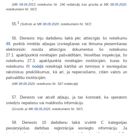
(MK
09.04.2013.
noteikumu Nr. 196 redakcijā, kas grozīta ar MK
08.09.2020.
noteikumiem Nr. 567)
3
55.
(Svītrots ar MK
08.09.2020.
noteikumiem Nr. 567)
56. Dienests triju darbdienu laikā pēc attiecīgās šo noteikumu
49.
punktā minētās atļaujas izsniegšanas vai lēmuma pieņemšanas
elektroniski nosūta attiecīgos dokumentus šo noteikumu
27.1. apakšpunktā minētajām pašvaldībām, Veselības inspekcijai, šo
noteikumu 27.3. apakšpunktā minētajām institūcijām, kuras šo
noteikumu
III nodaļā
noteiktajā kārtībā un termiņos ir iesniegušas
rakstiskus priekšlikumus, kā arī, ja nepieciešams, citām valsts un
pašvaldību institūcijām.
(MK
08.09.2020.
noteikumu Nr. 567 redakcijā)
57. Dienests var atcelt atļauju, ja tas konstatē, ka operators
sniedzis nepatiesu vai maldinošu informāciju.
(Grozīts ar MK
08.09.2020.
noteikumiem Nr. 567)
58. Dienests 10 darbdienu laikā izvērtē C kategorijas
piesārņojošas darbības reģistrācijai iesniegto informāciju. Ja