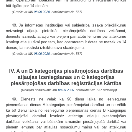
tiem. Operatoram noteiktais termiņš skaidrojumu sniegšanai nedrīkst
būt ilgāks par 14 dienām.
(Grozīts ar MK
08.09.2020.
noteikumiem Nr. 567)
48. Ja informētās institūcijas vai sabiedrība izsaka priekšlikumu
neizsniegt atļauju pieteiktās piesārņojošās darbības veikšanai,
dienests izsniedz atļauju vai pieņem pamatotu lēmumu par atteikumu
izsniegt atļauju tikai pēc tam, kad operatoram ir dotas ne mazāk kā 14
dienas, lai rakstiski izteiktu savu skaidrojumu.
(Grozīts ar MK
08.09.2020.
noteikumiem Nr. 567)
IV. A un B kategorijas piesārņojošas darbības
atļaujas izsniegšanas un C kategorijas
piesārņojošas darbības reģistrācijas kārtība
(Nodaļas nosaukums MK
08.09.2020.
noteikumu Nr. 567 redakcijā)
49. Dienests ne vēlāk kā 90 dienu laikā no iesnieguma
pieņemšanas dienas A kategorijas piesārņojošai darbībai un ne vēlāk
kā 60 dienu laikā no iesnieguma pieņemšanas dienas B kategorijas
piesārņojošai darbībai izsniedz attiecīgu atļauju piesārņojošas
darbības veikšanai vai būtiskām izmaiņām piesārņojošā darbībā vai
pieņem lēmumu par atļaujas nosacījumu maiņu vai par atteikumu