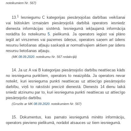
noteikumiem Nr. 567)
1
13.
Iesniegumu C kategorijas piesārņojošas darbības veikšanai
vai būtiskām izmaiņām piesārņojošā darbībā operators iesniedz
dienesta informācijas sistēmā. Iesniegumā iekļaujamā informācija
norādīta šo noteikumu
5.
pielikumā. Ja operators iegūst vai plāno
iegūt arī virszemes vai pazemes ūdeņus, operators saņem arī ūdens
resursu lietošanas atļauju saskaņā ar normatīvajiem aktiem par ūdens
resursu lietošanas atļauju.
(MK
08.09.2020.
noteikumu Nr. 567 redakcijā)
14. Ja uz A vai B kategorijas piesārņojošo darbību neattiecas kāds
no iesnieguma punktiem, operators to neaizpilda. Ja operators nevar
noteikt, kuri iesnieguma punkti neattiecas uz attiecīgo piesārņojošo
darbību, viņš to rakstiski precizē dienestā. Dienests 14 dienu laikā
sniedz atzinumu par to, kuri iesnieguma punkti neattiecas uz attiecīgo
piesārņojošo darbību.
(Grozīts ar MK
08.09.2020.
noteikumiem Nr. 567)
15. Dokumentus, kas pamato iesniegumā minēto informāciju,
operators pievieno pielikumā, norādot atsauces uz tiem iesniegumā.