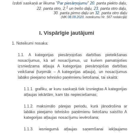
Izdoti saskaņā ar likuma "
Par piesārņojumu
"
20.
panta piekto daļu,
1
22. panta otro, 2.
un trešo daļu,
23.
panta otro daļu,
30. panta pirmo daļu un
32.
panta otro daļu
(MK
08.09.2020.
noteikumu Nr. 567 redakcijā)
I. Vispārīgie jautājumi
1. Noteikumi nosaka:
1.1. A kategorijas piesārņojošas darbības pieteikšanas
nosacījumus, kā arī nosacījumus, uz kuriem pamatojoties
izsniedzama atļauja A kategorijas piesārņojošas darbības
veikšanai (turpmāk – A kategorijas atļauja), un nosacījumus
labāko pieejamo tehnisko paņēmienu lietošanai, tai skaitā:
1.1.1. grafiku, ar kuru saskaņā tiek izsniegtas A kategorijas
atļaujas iekārtām, kam tās nepieciešamas;
1.1.2. maksimālo pārejas periodu, kurā jānodrošina ar
labāko pieejamo tehnisko paņēmienu lietošanu saistīto A
kategorijas atļaujas nosacījumu ievērošana;
1.1.3. iesniegumā atļaujas saņemšanai iekļaujamo