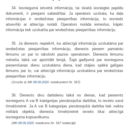
34. Iesniegumā ietvertā informācija, tai skaitā iesniegtie papildu
dokumenti, ir pieejami sabiedrībai. Ja operators uzskata, ka daļa
informācijas ir ierobežotas pieejamības informācija, to iesniedz
atsevišķi ar attiecīgu norādi. Operators norāda iemeslus, kāpēc
informācija tiek uzskatīta par ierobežotas pieejamības informāciju.
35. Ja dienests nepiekrīt, ka attiecīgā informācija uzskatāma par
ierobežotas pieejamības informāciju, dienests pieņem pamatotu
lēmumu un par to rakstiski paziņo operatoram. Dienesta lēmumu
mēneša laikā var apstrīdēt birojā. Šajā gadījumā par iesnieguma
pieņemšanas dienu uzskatāma diena, kad stājies spēkā galīgais
lēmums par to, vai attiecīgā informācija uzskatāma par ierobežotas
pieejamības informāciju.
(Grozīts ar MK
08.09.2020.
noteikumiem Nr. 567)
36. Dienests divu darbdienu laikā no dienas, kad pieņemts
iesniegums A vai B kategorijas piesārņojošai darbībai, to ievieto savā
tīmekļvietnē. Ja A vai B kategorijas piesārņojošā darbība tiek veikta
militārā objektā, dienesta tīmekļvietnē ievieto tikai attiecīgā
iesnieguma kopsavilkumu.
(MK
08.09.2020.
noteikumu Nr. 567 redakcijā)