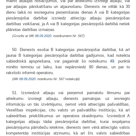
mainīt atļaujas nosacījumus, vai par atteikumu izsniegt atļauju, vai
par atļaujas pārskatīšanu un atjaunošanu. Dienests ne vēlāk kā 30
dienu laikā no iesnieguma pieņemšanas dienas A vai B kategorijas
piesārņojošai darbībai izsniedz attiecīgu atļauju piesārņojošas
darbības veikšanai, ja A vai B kategorijas piesārņojošā darbībā netiek
plānotas darbības izmaiņas.
(Grozīts ar MK
08.09.2020.
noteikumiem Nr. 567)
50. Dienests esošai B kategorijas piesārņojošai darbībai, kā arī
jaunai B kategorijas piesārņojošai darbībai gadījumos, kad noteikta
sabiedriskā apspriešana, var pagarināt šo noteikumu
49.
punktā
minēto termiņu uz laiku, kas nepārsniedz 90 dienas, un par to
rakstiski informē operatoru.
(MK
08.09.2020.
noteikumu Nr. 567 redakcijā)
51. Izsniedzot atļauju vai pieņemot pamatotu lēmumu par
atteikumu izsniegt atļauju, dienests pamatojas uz iesniegto
informāciju un tās izvērtējumu, ņemot vērā attiecīgās pašvaldības,
Veselības inspekcijas, citu valsts un pašvaldību institūciju, kā arī
sabiedrības priekšlikumus un operatora skaidrojumu. Izsniedzot A
kategorijas atļauju tādai piesārņojošai darbībai, kurai iespējama
piesārņojuma pārrobežu ietekme, dienests ņem vērā attiecīgās valsts
kompetentās institūcijas atzinumu, kā arī šīs valsts sabiedrības