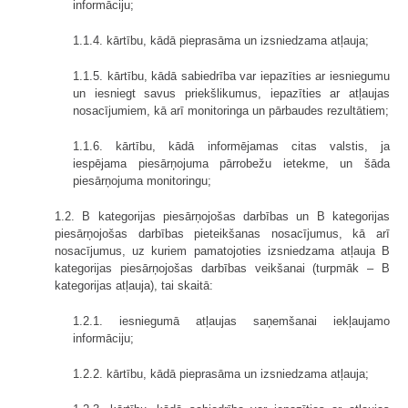
informāciju;
1.1.4. kārtību, kādā pieprasāma un izsniedzama atļauja;
1.1.5. kārtību, kādā sabiedrība var iepazīties ar iesniegumu
un iesniegt savus priekšlikumus, iepazīties ar atļaujas
nosacījumiem, kā arī monitoringa un pārbaudes rezultātiem;
1.1.6. kārtību, kādā informējamas citas valstis, ja
iespējama piesārņojuma pārrobežu ietekme, un šāda
piesārņojuma monitoringu;
1.2. B kategorijas piesārņojošas darbības un B kategorijas
piesārņojošas darbības pieteikšanas nosacījumus, kā arī
nosacījumus, uz kuriem pamatojoties izsniedzama atļauja B
kategorijas piesārņojošas darbības veikšanai (turpmāk – B
kategorijas atļauja), tai skaitā:
1.2.1. iesniegumā atļaujas saņemšanai iekļaujamo
informāciju;
1.2.2. kārtību, kādā pieprasāma un izsniedzama atļauja;