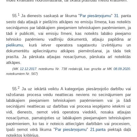
vides kvalitātes nodrošināšanai, tai skaitā prasības mēslu krātuvēm.
1
55.
Ja dienests saskaņā ar likuma "
Par piesārņojumu
"
31.
panta
sesto daļu atļaujā ir piešķīris atkāpes no emisiju līmeņa, kas noteikts
secinājumos par labākajiem pieejamiem tehniskajiem paņēmieniem, ja
tādi ir publicēti, vai emisiju līmeni, kas noteikts labāko pieejamo
tehnisko paņēmienu vadlīniju dokumentā, atļauju papildina ar
pielikumu
, kurā ietver operatora sagatavotu izvērtējumu un
dokumentētu apliecinājumu atkāpes piemērošanai, ja tāda tiek
prasīta. Ja pārskata atļaujas nosacījumus, pārskata arī noteiktās
atkāpes.
(MK
12.12.2017.
noteikumu Nr. 738 redakcijā, kas grozīta ar MK
08.09.2020.
noteikumiem Nr. 567)
2
55.
Ja uz iekārtā veiktu A kategorijas piesārņojošo darbību vai
ražošanas procesa veidu neattiecas neviens no secinājumiem par
labākajiem pieejamiem tehniskajiem paņēmieniem vai ja šādi
secinājumi neattiecas uz darbības vai procesa iespējamo ietekmi uz
vidi, dienests, ņemot vērā operatora viedokli, nosaka atļaujas
nosacījumus, pamatojoties uz labākajiem pieejamajiem tehniskajiem
paņēmieniem, ko tas ir noteicis attiecīgām darbībām vai procesiem,
īpaši ņemot vērā likuma "
Par piesārņojumu
"
21.panta
piektajā daļā
noteiktos kritērijus.