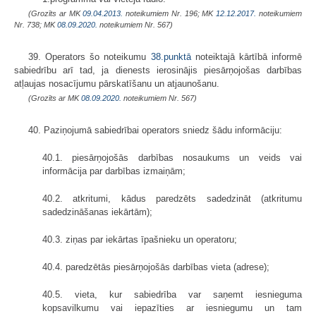
(Grozīts ar MK
09.04.2013.
noteikumiem Nr. 196; MK
12.12.2017.
noteikumiem
Nr. 738; MK
08.09.2020.
noteikumiem Nr. 567)
39. Operators šo noteikumu
38.punktā
noteiktajā kārtībā informē
sabiedrību arī tad, ja dienests ierosinājis piesārņojošas darbības
atļaujas nosacījumu pārskatīšanu un atjaunošanu.
(Grozīts ar MK
08.09.2020.
noteikumiem Nr. 567)
40. Paziņojumā sabiedrībai operators sniedz šādu informāciju:
40.1. piesārņojošās darbības nosaukums un veids vai
informācija par darbības izmaiņām;
40.2. atkritumi, kādus paredzēts sadedzināt (atkritumu
sadedzināšanas iekārtām);
40.3. ziņas par iekārtas īpašnieku un operatoru;
40.4. paredzētās piesārņojošās darbības vieta (adrese);
40.5. vieta, kur sabiedrība var saņemt iesnieguma
kopsavilkumu vai iepazīties ar iesniegumu un tam