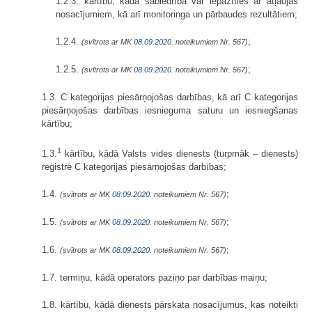
1.2.3. kārtību, kādā sabiedrība var iepazīties ar atļaujas
nosacījumiem, kā arī monitoringa un pārbaudes rezultātiem;
1.2.4.
;
(svītrots ar MK
08.09.2020.
noteikumiem Nr. 567)
1.2.5.
;
(svītrots ar MK
08.09.2020.
noteikumiem Nr. 567)
1.3. C kategorijas piesārņojošas darbības, kā arī C kategorijas
piesārņojošas darbības iesnieguma saturu un iesniegšanas
kārtību;
1
1.3.
kārtību, kādā Valsts vides dienests (turpmāk – dienests)
reģistrē C kategorijas piesārņojošas darbības;
1.4.
;
(svītrots ar MK
08.09.2020.
noteikumiem Nr. 567)
1.5.
;
(svītrots ar MK
08.09.2020.
noteikumiem Nr. 567)
1.6.
;
(svītrots ar MK
08.09.2020.
noteikumiem Nr. 567)
1.7. termiņu, kādā operators paziņo par darbības maiņu;
1.8. kārtību, kādā dienests pārskata nosacījumus, kas noteikti