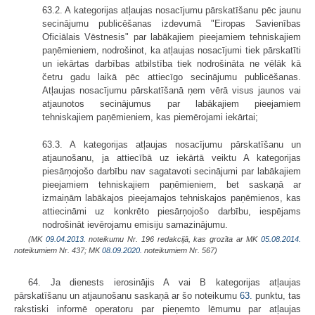
63.2. A kategorijas atļaujas nosacījumu pārskatīšanu pēc jaunu
secinājumu publicēšanas izdevumā "Eiropas Savienības
Oficiālais Vēstnesis" par labākajiem pieejamiem tehniskajiem
paņēmieniem, nodrošinot, ka atļaujas nosacījumi tiek pārskatīti
un iekārtas darbības atbilstība tiek nodrošināta ne vēlāk kā
četru gadu laikā pēc attiecīgo secinājumu publicēšanas.
Atļaujas nosacījumu pārskatīšanā ņem vērā visus jaunos vai
atjaunotos secinājumus par labākajiem pieejamiem
tehniskajiem paņēmieniem, kas piemērojami iekārtai;
63.3. A kategorijas atļaujas nosacījumu pārskatīšanu un
atjaunošanu, ja attiecībā uz iekārtā veiktu A kategorijas
piesārņojošo darbību nav sagatavoti secinājumi par labākajiem
pieejamiem tehniskajiem paņēmieniem, bet saskaņā ar
izmaiņām labākajos pieejamajos tehniskajos paņēmienos, kas
attiecināmi uz konkrēto piesārņojošo darbību, iespējams
nodrošināt ievērojamu emisiju samazinājumu.
(MK
09.04.2013.
noteikumu Nr. 196 redakcijā, kas grozīta ar MK
05.08.2014.
noteikumiem Nr. 437; MK
08.09.2020.
noteikumiem Nr. 567)
64. Ja dienests ierosinājis A vai B kategorijas atļaujas
pārskatīšanu un atjaunošanu saskaņā ar šo noteikumu
63.
punktu, tas
rakstiski informē operatoru par pieņemto lēmumu par atļaujas