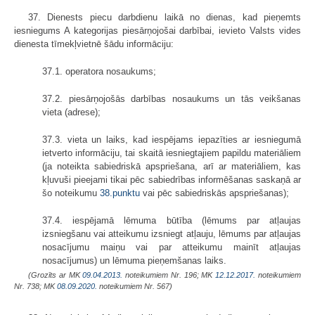
37. Dienests piecu darbdienu laikā no dienas, kad pieņemts
iesniegums A kategorijas piesārņojošai darbībai, ievieto Valsts vides
dienesta tīmekļvietnē šādu informāciju:
37.1. operatora nosaukums;
37.2. piesārņojošās darbības nosaukums un tās veikšanas
vieta (adrese);
37.3. vieta un laiks, kad iespējams iepazīties ar iesniegumā
ietverto informāciju, tai skaitā iesniegtajiem papildu materiāliem
(ja noteikta sabiedriskā apspriešana, arī ar materiāliem, kas
kļuvuši pieejami tikai pēc sabiedrības informēšanas saskaņā ar
šo noteikumu
38.punktu
vai pēc sabiedriskās apspriešanas);
37.4. iespējamā lēmuma būtība (lēmums par atļaujas
izsniegšanu vai atteikumu izsniegt atļauju, lēmums par atļaujas
nosacījumu maiņu vai par atteikumu mainīt atļaujas
nosacījumus) un lēmuma pieņemšanas laiks.
(Grozīts ar MK
09.04.2013.
noteikumiem Nr. 196; MK
12.12.2017.
noteikumiem
Nr. 738; MK
08.09.2020.
noteikumiem Nr. 567)