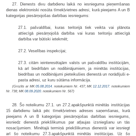
27. Dienests divu darbdienu laikā no iesnieguma pieņemšanas
dienas elektroniski nosūta tīmekļvietnes adresi, kurā pieejams A un B
kategorijas piesārņojošas darbības iesniegums:
27.1. pašvaldībai, kuras teritorijā tiek veikta vai plānota
attiecīgā piesārņojošā darbība vai kuras teritoriju attiecīgā
darbība var būtiski ietekmēt;
27.2. Veselības inspekcijai;
27.3. citām ieinteresētajām valsts un pašvaldību institūcijām,
kā arī biedrībām un nodibinājumiem, ja minētās institūcijas,
biedrības un nodibinājumi pieteikušies dienestā un norādījuši e-
pasta adresi, uz kuru sūtāma informācija.
(Grozīts ar MK
05.08.2014.
noteikumiem Nr. 437; MK
12.12.2017.
noteikumiem
Nr. 738; MK
08.09.2020.
noteikumiem Nr. 567)
28. Šo noteikumu 27.1. un 27.2.apakšpunktā minētās institūcijas
15 darbdienu laikā pēc tīmekļvietnes adreses saņemšanas, kurā
pieejams A un B kategorijas piesārņojošas darbības iesniegums,
iesniedz dienestā priekšlikumus par atļaujas izsniegšanu un tās
nosacījumiem. Minētajā termiņā priekšlikumus dienestā var iesniegt
arī šo noteikumu 27.3.apakšpunktā minētās institūcijas. Uz šo