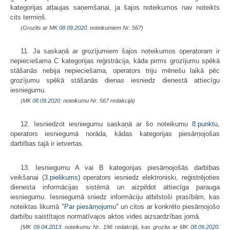
kategorijas atļaujas saņemšanai, ja šajos noteikumos nav noteikts
cits termiņš.
(Grozīts ar MK
08.09.2020.
noteikumiem Nr. 567)
11. Ja saskaņā ar grozījumiem šajos noteikumos operatoram ir
nepieciešama C kategorijas reģistrācija, kāda pirms grozījumu spēkā
stāšanās nebija nepieciešama, operators triju mēnešu laikā pēc
grozījumu spēkā stāšanās dienas iesniedz dienestā attiecīgu
iesniegumu.
(MK
08.09.2020.
noteikumu Nr. 567 redakcijā)
12. Iesniedzot iesniegumu saskaņā ar šo noteikumu
8.punktu
,
operators iesniegumā norāda, kādas kategorijas piesārņojošas
darbības tajā ir ietvertas.
13. Iesniegumu A vai B kategorijas piesārņojošās darbības
veikšanai (
3.pielikums
) operators iesniedz elektroniski, reģistrējoties
dienesta informācijas sistēmā un aizpildot attiecīga parauga
iesniegumu. Iesniegumā sniedz informāciju atbilstoši prasībām, kas
noteiktas likumā "
Par piesārņojumu
" un citos ar konkrēto piesārņojošo
darbību saistītajos normatīvajos aktos vides aizsardzības jomā.
(MK
09.04.2013.
noteikumu Nr. 196 redakcijā, kas grozīta ar MK
08.09.2020.