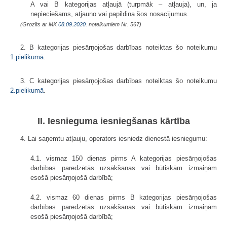
A vai B kategorijas atļaujā (turpmāk – atļauja), un, ja
nepieciešams, atjauno vai papildina šos nosacījumus.
(Grozīts ar MK
08.09.2020.
noteikumiem Nr. 567)
2. B kategorijas piesārņojošas darbības noteiktas šo noteikumu
1.pielikumā
.
3. C kategorijas piesārņojošas darbības noteiktas šo noteikumu
2.pielikumā
.
II. Iesnieguma iesniegšanas kārtība
4. Lai saņemtu atļauju, operators iesniedz dienestā iesniegumu:
4.1. vismaz 150 dienas pirms A kategorijas piesārņojošas
darbības paredzētās uzsākšanas vai būtiskām izmaiņām
esošā piesārņojošā darbībā;
4.2. vismaz 60 dienas pirms B kategorijas piesārņojošas
darbības paredzētās uzsākšanas vai būtiskām izmaiņām
esošā piesārņojošā darbībā;