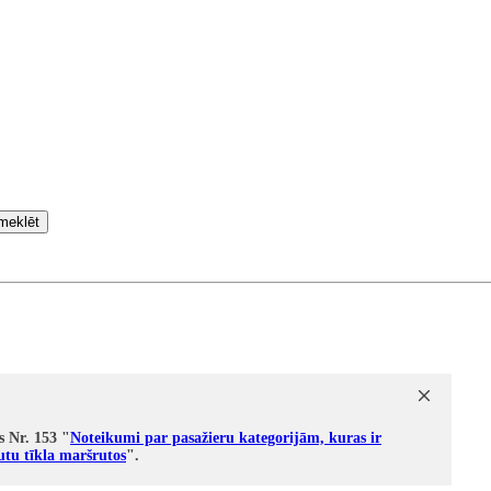
meklēt
s Nr. 153 "
Noteikumi par pasažieru kategorijām, kuras ir
utu tīkla maršrutos
".