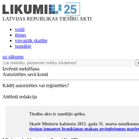
LATVIJAS REPUBLIKAS TIESĪBU AKTI
veidi
tēmas
visvairāk skatītie
jaunākie
uz sākumu
Izvērstā meklēšana
Autorizēties savā kontā
Kādēļ autorizēties vai reģistrēties?
Attēlotā redakcija
Tiesību akts ir zaudējis spēku.
Skatīt Ministru kabineta 2015. gada 31. marta noteikumu
tiesīgas izmantot braukšanas maksas atvieglojumus maršr