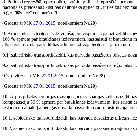
8. Politiski represētām personām, uzrādot politiski represētās persona
nacionālās pretošanās kustības dalībnieka apliecību, ir tiesības bez ma
reģionālās nozīmes maršrutā.
(Grozīts ar MK
27.01.2015.
noteikumiem Nr.28)
9. Ārpus pilsētas teritorijas dzīvojošajiem vispārējās pamatizglītības 
100 % apmērā par braukšanas izdevumiem, kas saistīti ar braucienu māc
attiecīgās novada pašvaldības administratīvajā teritorijā, ja izmanto:
9.1. sabiedrisko transportlīdzekli, kas pārvadā pasažierus pilsētas noz
9.2. sabiedrisko transportlīdzekli, kas pārvadā pasažierus reģionālās 
9.3.
(svītrots ar MK
27.01.2015.
noteikumiem Nr.28)
.
(Grozīts ar MK
27.01.2015.
noteikumiem Nr.28)
10. Ārpus pilsētas teritorijas dzīvojošajiem vispārējās vidējās izglītība
kompensāciju 50 % apmērā par braukšanas izdevumiem, kas saistīti ar 
iestādei un atpakaļ attiecīgās novada pašvaldības administratīvajā terito
10.1. sabiedrisko transportlīdzekli, kas pārvadā pasažierus pilsētas no
10.2. sabiedrisko transportlīdzekli, kas pārvadā pasažierus reģionālās