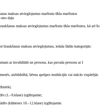
kšanas maksas atvieglojumus maršrutu tīkla maršrutos
 otro daļu
braukšanas maksas atvieglojumus maršrutu tīkla maršrutos, kā arī šo
ntot braukšanas maksas atvieglojumus, iedala šādās kategorijās:
cumam ar invaliditāti un persona, kas pavada personu ar I
menēs, aizbildnībā, bērnu aprūpes institūcijās vai mācās vispārējās
ībnieki;
ādēs (1.–9.klase) izglītojamie;
stādēs (klātienes 10.–12.klase) izglītojamie.