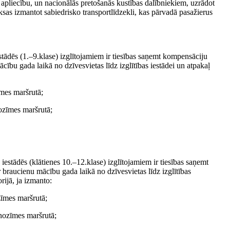
s apliecību, un nacionālās pretošanās kustības dalībniekiem, uzrādot
ksas izmantot sabiedrisko transportlīdzekli, kas pārvadā pasažierus
iestādēs (1.–9.klase) izglītojamiem ir tiesības saņemt kompensāciju
ību gada laikā no dzīvesvietas līdz izglītības iestādei un atpakaļ
īmes maršrutā;
nozīmes maršrutā;
s iestādēs (klātienes 10.–12.klase) izglītojamiem ir tiesības saņemt
braucienu mācību gada laikā no dzīvesvietas līdz izglītības
rijā, ja izmanto:
zīmes maršrutā;
 nozīmes maršrutā;