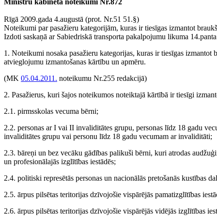
Ministru kabineta noteikumi Nr.872
Rīgā 2009.gada 4.augustā (prot. Nr.51 51.§)
Noteikumi par pasažieru kategorijām, kuras ir tiesīgas izmantot brau
Izdoti saskaņā ar Sabiedriskā transporta pakalpojumu likuma 14.panta
1. Noteikumi nosaka pasažieru kategorijas, kuras ir tiesīgas izmantot 
atvieglojumu izmantošanas kārtību un apmēru.
(MK
05.04.2011.
noteikumu Nr.255 redakcijā)
2. Pasažierus, kuri šajos noteikumos noteiktajā kārtībā ir tiesīgi izma
2.1. pirmsskolas vecuma bērni;
2.2. personas ar I vai II invaliditātes grupu, personas līdz 18 gadu ve
invaliditātes grupu vai personu līdz 18 gadu vecumam ar invaliditāti;
2.3. bāreņi un bez vecāku gādības palikuši bērni, kuri atrodas audžuģi
un profesionālajās izglītības iestādēs;
2.4. politiski represētās personas un nacionālās pretošanās kustības dal
2.5. ārpus pilsētas teritorijas dzīvojošie vispārējās pamatizglītības iest
2.6. ārpus pilsētas teritorijas dzīvojošie vispārējās vidējās izglītības ie