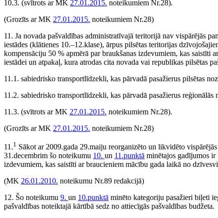
10.3.
(svītrots ar MK
27.01.2015.
noteikumiem Nr.28)
.
(Grozīts ar MK
27.01.2015.
noteikumiem Nr.28)
11. Ja novada pašvaldības administratīvajā teritorijā nav vispārējās pama
iestādes (klātienes 10.–12.klase), ārpus pilsētas teritorijas dzīvojošajie
kompensāciju 50 % apmērā par braukšanas izdevumiem, kas saistīti ar 
iestādei un atpakaļ, kura atrodas cita novada vai republikas pilsētas paš
11.1. sabiedrisko transportlīdzekli, kas pārvadā pasažierus pilsētas no
11.2. sabiedrisko transportlīdzekli, kas pārvadā pasažierus reģionālās
11.3.
(svītrots ar MK
27.01.2015.
noteikumiem Nr.28)
.
(Grozīts ar MK
27.01.2015.
noteikumiem Nr.28)
1
11.
Sākot ar 2009.gada 29.maiju reorganizēto un likvidēto vispārējās 
31.decembrim šo noteikumu
10.
un
11.punktā
minētajos gadījumos ir
izdevumiem, kas saistīti ar braucieniem mācību gada laikā no dzīvesviet
(MK
26.01.2010.
noteikumu Nr.89 redakcijā)
12. Šo noteikumu
9.
un
10.punktā
minēto kategoriju pasažieri biļeti
pašvaldības noteiktajā kārtībā sedz no attiecīgās pašvaldības budžeta.