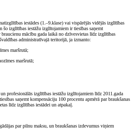
t­izglītības iestādes (1.–9.klase) vai vispārējās vidējās izglītības
m šo izglītības iestāžu izglītojamiem ir tiesības saņemt
braucienu mācību gada laikā no dzīvesvietas līdz izglītības
valdības administratīvajā teritorijā, ja izmanto:
zīmes maršrutā;
 nozīmes maršrutā;
un profesionālās izglītības iestāžu izglītojamiem līdz 2011.gada
 tiesības saņemt kompensāciju 100 procentu apmērā par braukšanas
as līdz izglītības iestādei un atpakaļ.
 iegādājas par pilnu maksu, un braukšanas izdevumus viņiem