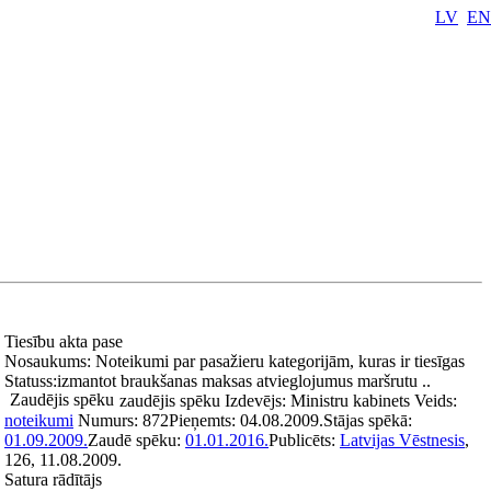
LV
EN
Tiesību akta pase
Nosaukums:
Noteikumi par pasažieru kategorijām, kuras ir tiesīgas
Statuss:
izmantot braukšanas maksas atvieglojumus maršrutu ..
Zaudējis spēku
zaudējis spēku
Izdevējs:
Ministru kabinets
Veids:
noteikumi
Numurs:
872
Pieņemts:
04.08.2009.
Stājas spēkā:
01.09.2009.
Zaudē spēku:
01.01.2016.
Publicēts:
Latvijas Vēstnesis
,
126, 11.08.2009.
Satura rādītājs