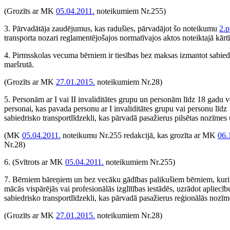
(Grozīts ar MK
05.04.2011.
noteikumiem Nr.255)
3. Pārvadātāja zaudējumus, kas radušies, pārvadājot šo noteikumu
2.p
transporta nozari reglamentējošajos normatīvajos aktos noteiktajā kār
4. Pirmsskolas vecuma bērniem ir tiesības bez maksas izmantot sabiedr
maršrutā.
(Grozīts ar MK
27.01.2015.
noteikumiem Nr.28)
5. Personām ar I vai II invaliditātes grupu un personām līdz 18 gadu ve
personai, kas pavada personu ar I invaliditātes grupu vai personu līdz
sabiedrisko transportlīdzekli, kas pārvadā pasažierus pilsētas nozīmes
(MK
05.04.2011.
noteikumu Nr.255 redakcijā, kas grozīta ar MK
06.
Nr.28)
6.
(Svītrots ar MK
05.04.2011.
noteikumiem Nr.255)
7. Bērniem bāreņiem un bez vecāku gādības palikušiem bērniem, kuri a
mācās vispārējās vai profesionālās izglītības iestādēs, uzrādot apliecī
sabiedrisko transportlīdzekli, kas pārvadā pasažierus reģionālās nozīm
(Grozīts ar MK
27.01.2015.
noteikumiem Nr.28)