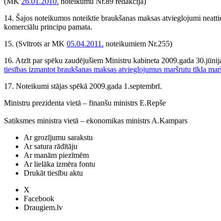
(MK
26.01.2010.
noteikumu Nr.89 redakcijā)
14. Šajos noteikumos noteiktie braukšanas maksas atvieglojumi neattie
komerciālu principu pamata.
15.
(Svītrots ar MK
05.04.2011.
noteikumiem Nr.255)
16. Atzīt par spēku zaudējušiem Ministru kabineta 2009.gada 30.jūni
tiesības izmantot braukšanas maksas atvieglojumus maršrutu tīkla mar
17. Noteikumi stājas spēkā 2009.gada 1.septembrī.
Ministru prezidenta vietā – finanšu ministrs E.Repše
Satiksmes ministra vietā – ekonomikas ministrs A.Kampars
Ar grozījumu sarakstu
Ar satura rādītāju
Ar manām piezīmēm
Ar lielāka izmēra fontu
Drukāt tiesību aktu
X
Facebook
Draugiem.lv