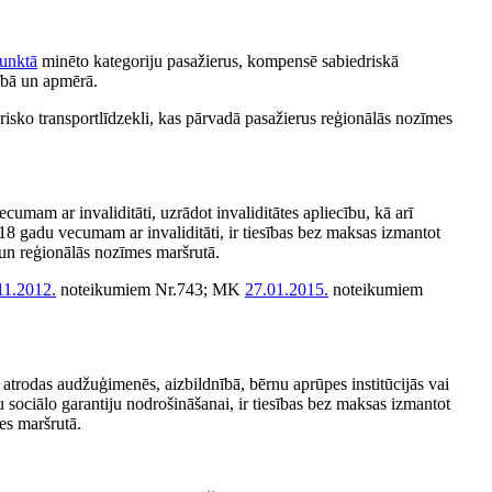
unktā
minēto kategoriju pasažierus, kompensē sabiedriskā
tībā un apmērā.
isko transportlīdzekli, kas pārvadā pasažierus reģionālās nozīmes
cumam ar invaliditāti, uzrādot invaliditātes apliecību, kā arī
 18 gadu vecumam ar invaliditāti, ir tiesības bez maksas izmantot
 un reģionālās nozīmes maršrutā.
11.2012.
noteikumiem Nr.743; MK
27.01.2015.
noteikumiem
trodas audžuģimenēs, aizbildnībā, bērnu aprūpes institūcijās vai
bu sociālo garantiju nodrošināšanai, ir tiesības bez maksas izmantot
es maršrutā.