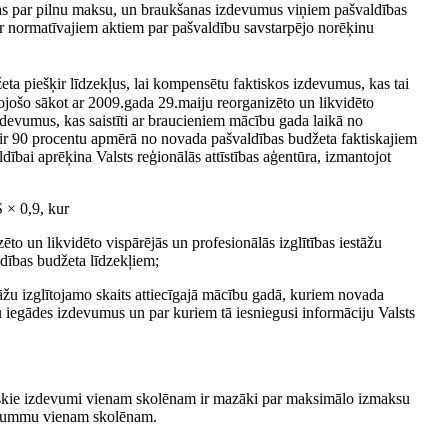
ājas par pilnu maksu, un braukšanas izdevumus viņiem pašvaldības
 ar normatīvajiem aktiem par pašvaldību savstarpējo norēķinu
a piešķir līdzekļus, lai kompensētu faktiskos izdevumus, kas tai
zīvojošo sākot ar 2009.gada 29.maiju reorganizēto un likvidēto
izdevumus, kas saistīti ar braucieniem mācību gada laikā no
ešķir 90 procentu apmērā no novada pašvaldības budžeta faktiskajiem
ai aprēķina Valsts reģionālās attīstības aģentūra, izmantojot
 × 0,9, kur
o un likvidēto vispārējās un profesionālās izglītības iestāžu
dības budžeta līdzekļiem;
stāžu izglītojamo skaits attiecīgajā mācību gadā, kuriem novada
 iegādes izdevumus un par kuriem tā iesniegusi informāciju Valsts
tiskie izdevumi vienam skolēnam ir mazāki par maksimālo izmaksu
 summu vienam skolēnam.