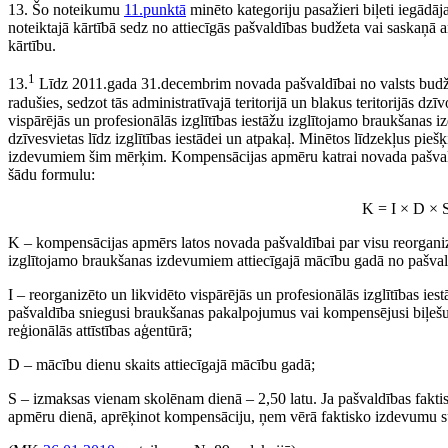
13. Šo noteikumu
11.punktā
minēto kategoriju pasažieri biļeti iegād
noteiktajā kārtībā sedz no attiecīgās pašvaldības budžeta vai saskaņā
kārtību.
1
13.
Līdz 2011.gada 31.decembrim novada pašvaldībai no valsts budžet
radušies, sedzot tās administratīvajā teritorijā un blakus teritorijās d
vispārējās un profesionālās izglītības iestāžu izglītojamo braukšanas 
dzīvesvietas līdz izglītības iestādei un atpakaļ. Minētos līdzekļus pi
izdevumiem šim mērķim. Kompensācijas apmēru katrai novada pašvaldīb
šādu formulu:
K = I × D × S
K – kompensācijas apmērs latos novada pašvaldībai par visu reorganizēt
izglītojamo braukšanas izdevumiem attiecīgajā mācību gadā no pašval
I – reorganizēto un likvidēto vispārējās un profesionālās izglītības ie
pašvaldība sniegusi braukšanas pakalpojumus vai kompensējusi biļešu
reģionālās attīstības aģentūrā;
D – mācību dienu skaits attiecīgajā mācību gadā;
S – izmaksas vienam skolēnam dienā – 2,50 latu. Ja pašvaldības fak
apmēru dienā, aprēķinot kompensāciju, ņem vērā faktisko izdevumu