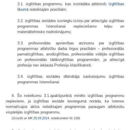
3.1. izglītības programmu, kas izstrādāta atbilstoši
Izglītības
likumā
noteiktajām prasībām;
3.2. izglītības iestādes izsniegtu izziņu par attiecīgās izglītības
programmas īstenošanai nepieciešamo telpu un
materiāltehnisko nodrošinājumu;
3.3. profesionālās apvienības atzinumu par izglītības
programmas atbilstību darba tirgus prasībām – profesionālās
pamatizglītības, arodizglītības, profesionālās vidējās izglītības
un profesionālās tālākizglītības programmām, ja attiecīgā
profesija nav iekļauta Profesiju klasifikatorā;
3.4. izglītības iestādes dibinātāja saskaņojumu izglītības
programmas īstenošanai.
4. Šo noteikumu 3.1.apakšpunktā minēto izglītības programmu
nepievieno, ja izglītības iestāde iesniegumā norāda, ka īstenos
normatīvajos aktos noteiktajam programmas paraugam atbilstošu
vispārējās izglītības programmu.
(Grozīts ar MK
25.03.2014.
noteikumiem Nr.158)