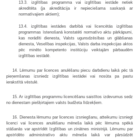
13.3. izglītības programma vai izglītības iestāde netiek
akreditēta (ja akreditācija ir nepieciešama saskaņā ar
normatīvajiem aktiem);
13.4. izglītības iestādes darbībā vai licencētās izglītības
programmas īstenošanā konstatēti normatīvo aktu pārkāpumi,
kas norādīti dienesta, Valsts ugunsdzēsības un glābšanas
dienesta, Veselības inspekcijas, Valsts darba inspekcijas aktos
pēc minēto kompetento institūciju veiktajām pārbaudēm
izglītības iestādē.
14. Lēmumu par licences anulēšanu piecu darbdienu laikā pēc tā
pieņemšanas izsniedz izglītības iestādei vai nosūta pa pastu
ierakstītā vēstulē.
15. Ar izglītības programmu licencēšanu saistītos izdevumus sedz
no dienestam piešķirtajiem valsts budžeta līdzekļiem.
16. Dienesta lēmumu par licences izsniegšanu, atteikumu izsniegt
licenci vai licences anulēšanu mēneša laikā pēc lēmuma spēkā
stāšanās var apstrīdēt Izglītības un zinātnes ministrijā. Lēmumu par
apstrīdēto administratīvo aktu mēneša laikā var pārsūdzēt