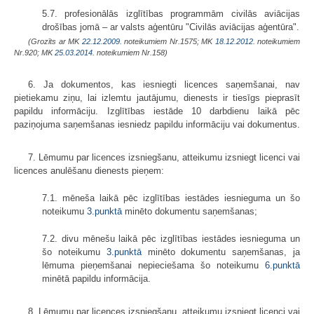
5.7. profesionālās izglītības programmām civilās aviācijas
drošības jomā – ar valsts aģentūru "Civilās aviācijas aģentūra".
(Grozīts ar MK
22.12.2009.
noteikumiem Nr.1575; MK
18.12.2012.
noteikumiem
Nr.920; MK
25.03.2014.
noteikumiem Nr.158)
6. Ja dokumentos, kas iesniegti licences saņemšanai, nav
pietiekamu ziņu, lai izlemtu jautājumu, dienests ir tiesīgs pieprasīt
papildu informāciju. Izglītības iestāde 10 darbdienu laikā pēc
paziņojuma saņemšanas iesniedz papildu informāciju vai dokumentus.
7. Lēmumu par licences izsniegšanu, atteikumu izsniegt licenci vai
licences anulēšanu dienests pieņem:
7.1. mēneša laikā pēc izglītības iestādes iesnieguma un šo
noteikumu
3.punktā
minēto dokumentu saņemšanas;
7.2. divu mēnešu laikā pēc izglītības iestādes iesnieguma un
šo noteikumu
3.punktā
minēto dokumentu saņemšanas, ja
lēmuma pieņemšanai nepieciešama šo noteikumu
6.punktā
minētā papildu informācija.
8. Lēmumu par licences izsniegšanu, atteikumu izsniegt licenci vai