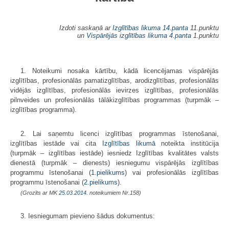
Izdoti saskaņā ar
Izglītības likuma
14.panta
11.punktu
un
Vispārējās izglītības likuma
4.panta
1.punktu
1. Noteikumi nosaka kārtību, kādā licencējamas vispārējās
izglītības, profesionālās pamatizglītības, arodizglītības, profesionālās
vidējās izglītības, profesionālās ievirzes izglītības, profesionālās
pilnveides un profesionālās tālākizglītības programmas (turpmāk –
izglītības programma).
2. Lai saņemtu licenci izglītības programmas īstenošanai,
izglītības iestāde vai cita
Izglītības likumā
noteikta institūcija
(turpmāk – izglītības iestāde) iesniedz Izglītības kvalitātes valsts
dienestā (turpmāk – dienests) iesniegumu vispārējās izglītības
programmu īstenošanai (
1.pielikums
) vai profesionālās izglītības
programmu īstenošanai (
2.pielikums
).
(Grozīts ar MK
25.03.2014.
noteikumiem Nr.158)
3. Iesniegumam pievieno šādus dokumentus: