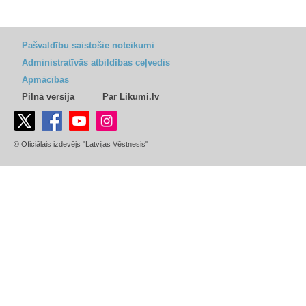
Pašvaldību saistošie noteikumi
Administratīvās atbildības ceļvedis
Apmācības
Pilnā versija
Par Likumi.lv
© Oficiālais izdevējs "Latvijas Vēstnesis"