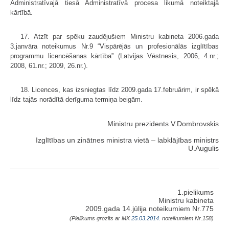
Administratīvajā tiesā Administratīvā procesa likumā noteiktajā
kārtībā.
17. Atzīt par spēku zaudējušiem Ministru kabineta 2006.gada
3.janvāra noteikumus Nr.9 “Vispārējās un profesionālās izglītības
programmu licencēšanas kārtība” (Latvijas Vēstnesis, 2006, 4.nr.;
2008, 61.nr.; 2009, 26.nr.).
18. Licences, kas izsniegtas līdz 2009.gada 17.februārim, ir spēkā
līdz tajās norādītā derīguma termiņa beigām.
Ministru prezidents V.Dombrovskis
Izglītības un zinātnes ministra vietā – labklājības ministrs
U.Augulis
1.pielikums
Ministru kabineta
2009.gada 14.jūlija noteikumiem Nr.775
(Pielikums grozīts ar MK
25.03.2014.
noteikumiem Nr.158)