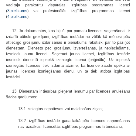
vadītāja parakstītu vispārējās izglītības programmas licenci
(
3.pielikums
) vai profesionālās izglītības programmas licenci
(
4.pielikums
).
12. Ja dokumentos, kas bijuši par pamatu licences saņemšanai, ir
izdarīti būtiski grozījumi, izglītības iestādei ne vēlāk kā mēnesi pēc
attiecīgo grozījumu izdarīšanas ir pienākums rakstiski par to paziņot
dienestam. Dienests pēc grozījumu izvērtēšanas, ja nepieciešams,
izsniedz jaunu licenci. Saņemot jauno licenci, izglītības iestāde
iesniedz dienestā iepriekš izsniegto licenci (oriģinālu). Uz iepriekš
izsniegtās licences tiek izdarīta atzīme, ka licence zaudē spēku ar
jaunās licences izsniegšanas dienu, un tā tiek atdota izglītības
iestādei.
13. Dienestam ir tiesības pieņemt lēmumu par licences anulēšanu
šādos gadījumos:
13.1. sniegtas nepatiesas vai maldinošas ziņas;
13.2. izglītības iestāde gada laikā pēc licences saņemšanas
nav uzsākusi licencētās izglītības programmas īstenošanu;