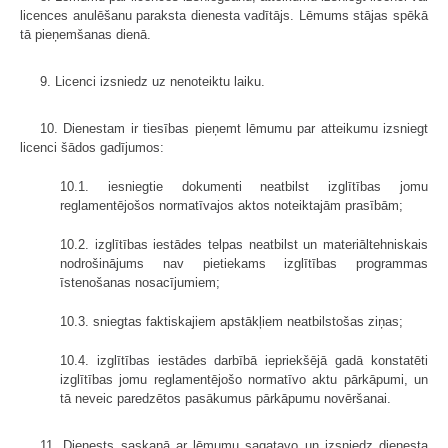
licences anulēšanu paraksta dienesta vadītājs. Lēmums stājas spēkā
tā pieņemšanas dienā.
9. Licenci izsniedz uz nenoteiktu laiku.
10. Dienestam ir tiesības pieņemt lēmumu par atteikumu izsniegt
licenci šādos gadījumos:
10.1. iesniegtie dokumenti neatbilst izglītības jomu
reglamentējošos normatīvajos aktos noteiktajām prasībām;
10.2. izglītības iestādes telpas neatbilst un materiāltehniskais
nodroši­nājums nav pietiekams izglītības programmas
īstenošanas nosacījumiem;
10.3. sniegtas faktiskajiem apstākļiem neatbilstošas ziņas;
10.4. izglītības iestādes darbībā iepriekšējā gadā konstatēti
izglītības jomu reglamentējošo normatīvo aktu pārkāpumi, un
tā neveic paredzētos pasākumus pārkāpumu novēršanai.
11. Dienests saskaņā ar lēmumu sagatavo un izsniedz dienesta