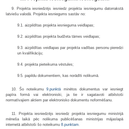
9. Projekta iesniedzējs iesniedz projekta iesniegumu datorrakstā
latviešu valodā. Projekta iesniegums sastāv no:
9.1. aizpildītas projekta iesnieguma veidlapas;
9.2. aizpildītas projekta budžeta tāmes veidlapas;
9.3. aizpildītas veidlapas par projekta vadības personu pieredzi
un kvalifikāciju;
9.4. projekta pieteikuma vēstules;
9.5. papildu dokumentiem, kas norādīti nolikumā.
10. Šo noteikumu
9.punktā
minētos dokumentus var iesniegt
papīra formā vai elektroniski, ja tie ir sagatavoti atbilstoši
normatīvajiem aktiem par elektronisko dokumentu noformēšanu.
11. Projekta iesniedzējs iesniedz projekta iesniegumu ministrijā
mēneša laikā pēc nolikuma publicēšanas ministrijas mājaslapā
internetā atbilstoši šo noteikumu
8.punktam
.