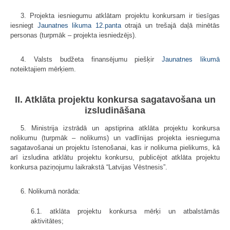
3. Projekta iesniegumu atklātam projektu konkursam ir tiesīgas
iesniegt
Jaunatnes likuma
12.panta
otrajā un trešajā daļā minētās
personas (turpmāk – projekta iesniedzējs).
4. Valsts budžeta finansējumu piešķir
Jaunatnes likumā
noteiktajiem mērķiem.
II. Atklāta projektu konkursa sagatavošana un
izsludināšana
5. Ministrija izstrādā un apstiprina atklāta projektu konkursa
nolikumu (turpmāk – nolikums) un vadlīnijas projekta iesnieguma
sagatavošanai un projektu īstenošanai, kas ir nolikuma pielikums, kā
arī izsludina atklātu projektu konkursu, publicējot atklāta projektu
konkursa paziņojumu laikrakstā “Latvijas Vēstnesis”.
6. Nolikumā norāda:
6.1. atklāta projektu konkursa mērķi un atbalstāmās
aktivitātes;