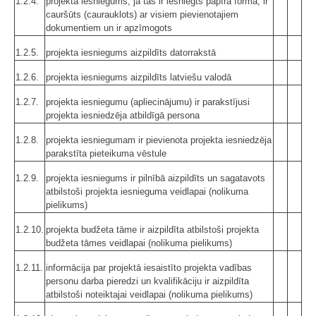
1.2.4.
projekta iesniegums, ja tas ir iesniegts papīra formā, ir
cauršūts (caurauklots) ar visiem pievienotajiem
dokumentiem un ir apzīmogots
1.2.5.
projekta iesniegums aizpildīts datorrakstā
1.2.6.
projekta iesniegums aizpildīts latviešu valodā
1.2.7.
projekta iesniegumu (apliecinājumu) ir parakstījusi
projekta iesniedzēja atbildīgā persona
1.2.8.
projekta iesniegumam ir pievienota projekta iesniedzēja
parakstīta pieteikuma vēstule
1.2.9.
projekta iesniegums ir pilnībā aizpildīts un sagatavots
atbilstoši projekta iesnieguma veidlapai (nolikuma
pielikums)
1.2.10.
projekta budžeta tāme ir aizpildīta atbilstoši projekta
budžeta tāmes veidlapai (nolikuma pielikums)
1.2.11.
informācija par projektā iesaistīto projekta vadības
personu darba pieredzi un kvalifikāciju ir aizpildīta
atbilstoši noteiktajai veidlapai (nolikuma pielikums)