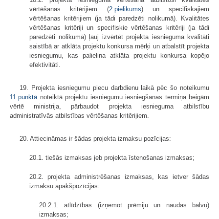
vērtēšanas kritērijiem (
2.pielikums
) un specifiskajiem
vērtēšanas kritērijiem (ja tādi paredzēti nolikumā). Kvalitātes
vērtēšanas kritēriji un specifiskie vērtēšanas kritēriji (ja tādi
paredzēti nolikumā) ļauj izvērtēt projekta iesnieguma kvalitāti
saistībā ar atklāta projektu konkursa mērķi un atbalstīt projekta
iesniegumu, kas palielina atklāta projektu konkursa kopējo
efektivitāti.
19. Projekta iesniegumu piecu darbdienu laikā pēc šo noteikumu
11.punktā
noteiktā projektu iesniegumu iesniegšanas termiņa beigām
vērtē ministrija, pārbaudot projekta iesnieguma atbilstību
administratīvās atbilstības vērtēšanas kritērijiem.
20. Attiecināmas ir šādas projekta izmaksu pozīcijas:
20.1. tiešās izmaksas jeb projekta īstenošanas izmaksas;
20.2. projekta administrēšanas izmaksas, kas ietver šādas
izmaksu apakšpozīcijas:
20.2.1. atlīdzības (izņemot prēmiju un naudas balvu)
izmaksas;