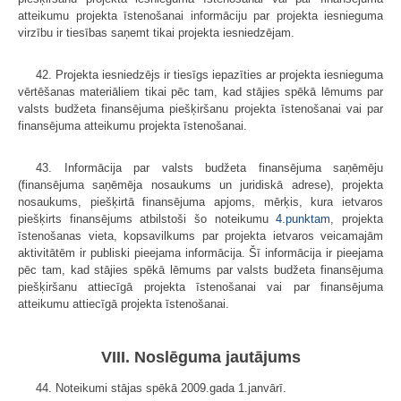
atteikumu projekta īstenošanai informāciju par projekta iesnieguma
virzību ir tiesības saņemt tikai projekta iesniedzējam.
42. Projekta iesniedzējs ir tiesīgs iepazīties ar projekta iesnieguma
vērtēšanas materiāliem tikai pēc tam, kad stājies spēkā lēmums par
valsts budžeta finansējuma piešķiršanu projekta īstenošanai vai par
finansējuma atteikumu projekta īstenošanai.
43. Informācija par valsts budžeta finansējuma saņēmēju
(finansējuma saņēmēja nosaukums un juridiskā adrese), projekta
nosaukums, piešķirtā finansējuma apjoms, mērķis, kura ietvaros
piešķirts finansējums atbilstoši šo noteikumu
4.punktam
, projekta
īstenošanas vieta, kopsavilkums par projekta ietvaros veicamajām
aktivitātēm ir publiski pieejama informācija. Šī informācija ir pieejama
pēc tam, kad stājies spēkā lēmums par valsts budžeta finansējuma
piešķiršanu attiecīgā projekta īstenošanai vai par finansējuma
atteikumu attiecīgā projekta īstenošanai.
VIII. Noslēguma jautājums
44. Noteikumi stājas spēkā 2009.gada 1.janvārī.