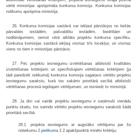
vērtē ministrijas apstiprināta konkursa komisija. Konkursa komisijas
nolikumu apstiprina ministrija.
26. Konkursa komisijas sastāvā var iekļaut pārstāvjus no tiešās
pārvaldes iestādēm, pašvaldību iestādēm, biedrībām un
nodibinājumiem, ņemot vērā atklāta projektu konkursa specifiku.
Konkursa komisijas sastāvā iekļauj vismaz trīs locekļus, un vismaz
viens no tiem ir ministrijas pārstāvis.
27. Pēc projektu iesniegumu izvērtēšanas atbilstoši kvalitātes
izvērtēšanas kritērijiem un specifiskajiem vērtēšanas kritērijiem (ja
tādi paredzēti nolikumā) konkursa komisija sagatavo vērtēto projektu
iesniegumu sarakstu, kurā tos sakārto prioritārā secībā atbilstoši
vērtēšanas procesā iegūtajam vērtējumam, un iesniedz to ministrijā.
28. Ja divi vai vairāk projektu iesniegumu ir saņēmuši vienādu
punktu skaitu, tos sarindo vērtēto projektu iesniegumu sarakstā šādā
prioritārā secībā:
28.1. projekta iesniegums ar augstāko vērtējumu par šo
noteikumu
2.pielikuma
2.2.apakšpunktā minēto kritēriju;