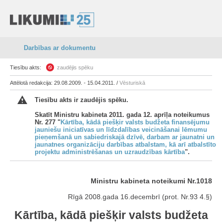
Darbības ar dokumentu
Tiesību akts:
zaudējis spēku
Attēlotā redakcija: 29.08.2009. - 15.04.2011. /
Vēsturiskā
Tiesību akts ir zaudējis spēku.
Skatīt Ministru kabineta 2011. gada 12. aprīļa noteikumus
Nr. 277 "
Kārtība, kādā piešķir valsts budžeta finansējumu
jauniešu iniciatīvas un līdzdalības veicināšanai lēmumu
pieņemšanā un sabiedriskajā dzīvē, darbam ar jaunatni un
jaunatnes organizāciju darbības atbalstam, kā arī atbalstīto
projektu administrēšanas un uzraudzības kārtība
".
Ministru kabineta noteikumi Nr.1018
Rīgā 2008.gada 16.decembrī (prot. Nr.93 4.§)
Kārtība, kādā piešķir valsts budžeta