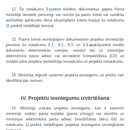
12. Šo noteikumu
9.punktā
minētos dokumentus papīra formā
ministrijā iesniedz personīgi vai nosūta pa pastu vienā vai vairākās
aizlīmētās aploksnēs divos eksemplāros (vienu kopiju) šo noteikumu
11.punktā
norādītajā termiņā.
13. Papīra formā iesniegtajiem dokumentiem projekta iesniedzējs
pievieno šo noteikumu
9.1
.,
9.2
.,
9.3
. un
9.4
.apakš­punktā minēto
dokumentu elektroniskās versijas, nosūtot tās uz ministrijas
elektroniskā pasta adresi vai iesniedzot kompaktdiskā (CD) un
norādot pilnu projekta iesniedzēja nosaukumu un projekta nosaukumu.
14. Ministrija reģistrē saņemto projekta iesniegumu un piešķir tam
identifikācijas numuru.
IV. Projektu iesniegumu izvērtēšana
15. Ministrija izskata projekta iesniegumu, kas ir saņemts
ministrijā, nodots pasta iestādei (pasta zīmogs) vai nosūtīts uz
ministrijas elektroniskā pasta adresi (nosūtīšanas laiks) līdz šo
noteikumu
11.punktā
norādītajam projekta iesnieguma iesniegšanas