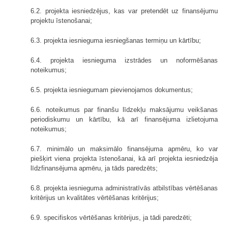
6.2. projekta iesniedzējus, kas var pretendēt uz finansējumu
projektu īstenošanai;
6.3. projekta iesnieguma iesniegšanas termiņu un kārtību;
6.4. projekta iesnieguma izstrādes un noformēšanas
noteikumus;
6.5. projekta iesniegumam pievienojamos dokumentus;
6.6. noteikumus par finanšu līdzekļu maksājumu veikšanas
periodiskumu un kārtību, kā arī finansējuma izlietojuma
noteikumus;
6.7. minimālo un maksimālo finansējuma apmēru, ko var
piešķirt viena projekta īstenošanai, kā arī projekta iesniedzēja
līdzfinansējuma apmēru, ja tāds paredzēts;
6.8. projekta iesnieguma administratīvās atbilstības vērtēšanas
kritērijus un kvalitātes vērtēšanas kritērijus;
6.9. specifiskos vērtēšanas kritērijus, ja tādi paredzēti;