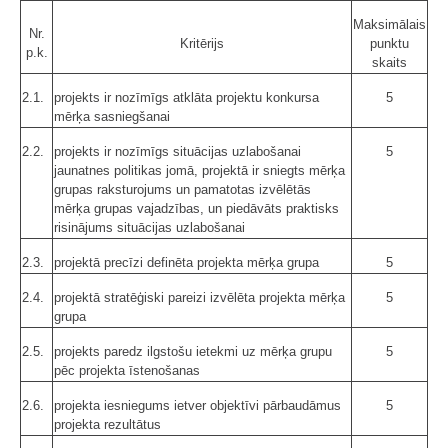
Maksimālais
Nr.
Kritērijs
punktu
p.k.
skaits
2.1.
projekts ir nozīmīgs atklāta projektu konkursa
5
mērķa sasniegšanai
2.2.
projekts ir nozīmīgs situācijas uzlabošanai
5
jaunatnes politikas jomā, projektā ir sniegts mērķa
grupas raksturojums un pamatotas izvēlētās
mērķa grupas vajadzības, un piedāvāts praktisks
risinājums situācijas uzlabošanai
2.3.
projektā precīzi definēta projekta mērķa grupa
5
2.4.
projektā stratēģiski pareizi izvēlēta projekta mērķa
5
grupa
2.5.
projekts paredz ilgstošu ietekmi uz mērķa grupu
5
pēc projekta īstenošanas
2.6.
projekta iesniegums ietver objektīvi pārbaudāmus
5
projekta rezultātus