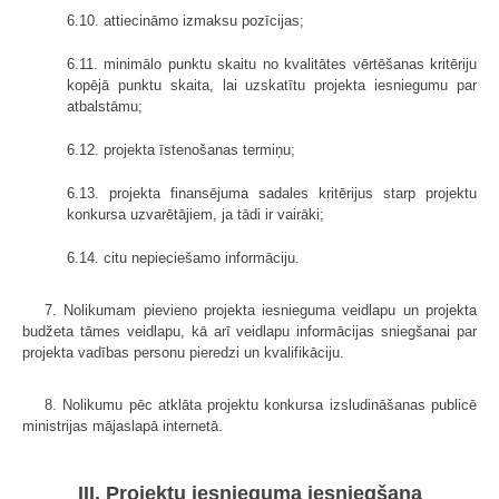
6.10. attiecināmo izmaksu pozīcijas;
6.11. minimālo punktu skaitu no kvalitātes vērtēšanas kritēriju
kopējā punktu skaita, lai uzskatītu projekta iesniegumu par
atbalstāmu;
6.12. projekta īstenošanas termiņu;
6.13. projekta finansējuma sadales kritērijus starp projektu
konkursa uzvarētājiem, ja tādi ir vairāki;
6.14. citu nepieciešamo informāciju.
7. Nolikumam pievieno projekta iesnieguma veidlapu un projekta
budžeta tāmes veidlapu, kā arī veidlapu informācijas sniegšanai par
projekta vadības personu pieredzi un kvalifikāciju.
8. Nolikumu pēc atklāta projektu konkursa izsludināšanas publicē
ministrijas mājaslapā internetā.
III. Projektu iesnieguma iesniegšana