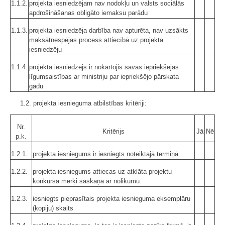
1.1.2.
projekta iesniedzējam nav nodokļu un valsts sociālās
apdrošināšanas obligāto iemaksu parādu
1.1.3.
projekta iesniedzēja darbība nav apturēta, nav uzsākts
maksātnespējas process attiecībā uz projekta
iesniedzēju
1.1.4.
projekta iesniedzējs ir nokārtojis savas iepriekšējās
līgumsaistības ar ministriju par iepriekšējo pārskata
gadu
1.2. projekta iesnieguma atbilstības kritēriji:
Nr.
Kritērijs
Jā
Nē
p.k.
1.2.1.
projekta iesniegums ir iesniegts noteiktajā termiņā
1.2.2.
projekta iesniegums attiecas uz atklāta projektu
konkursa mērķi saskaņā ar nolikumu
1.2.3.
iesniegts pieprasītais projekta iesnieguma eksemplāru
(kopiju) skaits