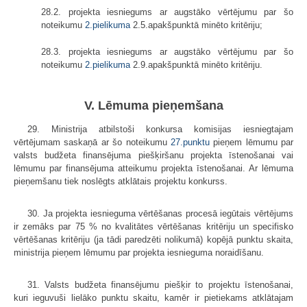
28.2. projekta iesniegums ar augstāko vērtējumu par šo
noteikumu
2.pielikuma
2.5.apakšpunktā minēto kritēriju;
28.3. projekta iesniegums ar augstāko vērtējumu par šo
noteikumu
2.pielikuma
2.9.apakšpunktā minēto kritēriju.
V. Lēmuma pieņemšana
29. Ministrija atbilstoši konkursa komisijas iesniegtajam
vērtējumam saskaņā ar šo noteikumu
27.punktu
pieņem lēmumu par
valsts budžeta finansējuma piešķiršanu projekta īstenošanai vai
lēmumu par finansējuma atteikumu projekta īstenošanai. Ar lēmuma
pieņemšanu tiek noslēgts atklātais projektu konkurss.
30. Ja projekta iesnieguma vērtēšanas procesā iegūtais vērtējums
ir zemāks par 75 % no kvalitātes vērtēšanas kritēriju un specifisko
vērtēšanas kritēriju (ja tādi paredzēti nolikumā) kopējā punktu skaita,
ministrija pieņem lēmumu par projekta iesnieguma noraidīšanu.
31. Valsts budžeta finansējumu piešķir to projektu īstenošanai,
kuri ieguvuši lielāko punktu skaitu, kamēr ir pietiekams atklātajam