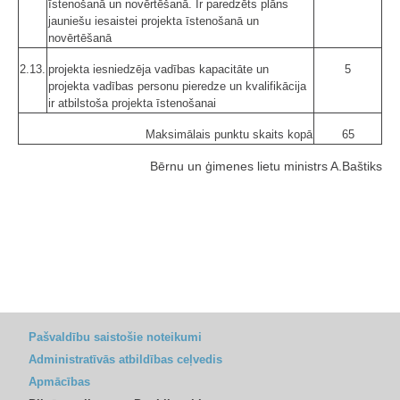
īstenošanā un novērtēšanā. Ir paredzēts plāns
jauniešu iesaistei projekta īstenošanā un
novērtēšanā
2.13.
projekta iesniedzēja vadības kapacitāte un
5
projekta vadības personu pieredze un kvalifikācija
ir atbilstoša projekta īstenošanai
Maksimālais punktu skaits kopā
65
Bērnu un ģimenes lietu ministrs A.Baštiks
Pašvaldību saistošie noteikumi
Administratīvās atbildības ceļvedis
Apmācības