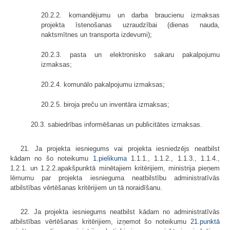
20.2.2. komandējumu un darba braucienu izmaksas
projekta īstenošanas uzraudzībai (dienas nauda,
naktsmītnes un transporta izdevumi);
20.2.3. pasta un elektronisko sakaru pakalpojumu
izmaksas;
20.2.4. komunālo pakalpojumu izmaksas;
20.2.5. biroja preču un inventāra izmaksas;
20.3. sabiedrības informēšanas un publicitātes izmaksas.
21. Ja projekta iesniegums vai projekta iesniedzējs neatbilst
kādam no šo noteikumu
1.pielikuma
1.1.1., 1.1.2., 1.1.3., 1.1.4.,
1.2.1. un 1.2.2.apakšpunktā minētajiem kritērijiem, ministrija pieņem
lēmumu par projekta iesnieguma neatbilstību administratīvās
atbilstības vērtēšanas kritērijiem un tā noraidīšanu.
22. Ja projekta iesniegums neatbilst kādam no administratīvās
atbilstības vērtēšanas kritērijiem, izņemot šo noteikumu
21.punktā