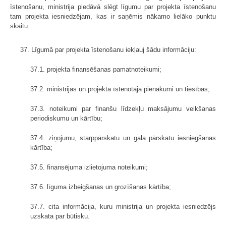
īstenošanu, ministrija piedāvā slēgt līgumu par projekta īstenošanu
tam projekta iesniedzējam, kas ir saņēmis nākamo lielāko punktu
skaitu.
37. Līgumā par projekta īstenošanu iekļauj šādu informāciju:
37.1. projekta finansēšanas pamatnoteikumi;
37.2. ministrijas un projekta īstenotāja pienākumi un tiesības;
37.3. noteikumi par finanšu līdzekļu maksājumu veikšanas
periodiskumu un kārtību;
37.4. ziņojumu, starppārskatu un gala pārskatu iesniegšanas
kārtība;
37.5. finansējuma izlietojuma noteikumi;
37.6. līguma izbeigšanas un grozīšanas kārtība;
37.7. cita informācija, kuru ministrija un projekta iesniedzējs
uzskata par būtisku.