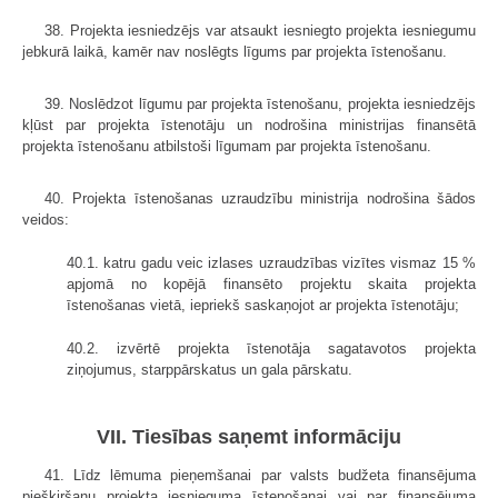
38. Projekta iesniedzējs var atsaukt iesniegto projekta iesniegumu
jebkurā laikā, kamēr nav noslēgts līgums par projekta īstenošanu.
39. Noslēdzot līgumu par projekta īstenošanu, projekta iesniedzējs
kļūst par projekta īstenotāju un nodrošina ministrijas finansētā
projekta īstenošanu atbilstoši līgumam par projekta īstenošanu.
40. Projekta īstenošanas uzraudzību ministrija nodrošina šādos
veidos:
40.1. katru gadu veic izlases uzraudzības vizītes vismaz 15 %
apjomā no kopējā finansēto projektu skaita projekta
īstenošanas vietā, iepriekš saskaņojot ar projekta īstenotāju;
40.2. izvērtē projekta īstenotāja sagatavotos projekta
ziņojumus, starppārskatus un gala pārskatu.
VII. Tiesības saņemt informāciju
41. Līdz lēmuma pieņemšanai par valsts budžeta finansējuma
piešķiršanu projekta iesnieguma īstenošanai vai par finansējuma