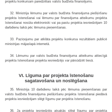
projektu konkursam paredzētais valsts budžeta finansējums.
32. Ministrija lēmumu par valsts budžeta finansējuma piešķiršanu
projekta īstenošanai vai lēmumu par finansējuma atteikumu projekta
īstenošanai nosūta elektroniski vai pa pastu projekta iesniedzējam 10
darbdienu laikā pēc lēmuma pieņemšanas.
33. Paziņojumu par atklāta projektu konkursa rezultātiem publicē
ministrijas mājaslapā internetā.
34. Lēmumu par valsts budžeta finansējuma atteikumu attiecīgā
projekta īstenošanai projekta iesniedzējs var pārsūdzēt tiesā.
VI. Līguma par projekta īstenošanu
sagatavošana un noslēgšana
35. Ministrija 10 darbdienu laikā pēc lēmuma pieņemšanas par
valsts budžeta finansējuma piešķiršanu projekta īstenošanai piedāvā
projekta iesniedzējam slēgt līgumu par projekta īstenošanu.
36. Ja projekta iesniedzējs atsakās slēgt līgumu par projekta