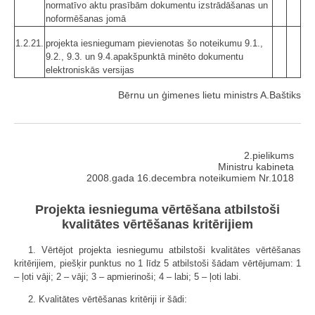
normatīvo aktu prasībām dokumentu izstrādāšanas un
noformēšanas jomā
1.2.21.
projekta iesniegumam pievienotas šo noteikumu 9.1.,
9.2., 9.3. un 9.4.apakšpunktā minēto dokumentu
elektroniskās versijas
Bērnu un ģimenes lietu ministrs A.Baštiks
2.pielikums
Ministru kabineta
2008.gada 16.decembra noteikumiem Nr.1018
Projekta iesnieguma vērtēšana atbilstoši
kvalitātes vērtēšanas kritērijiem
1. Vērtējot projekta iesniegumu atbilstoši kvalitātes vērtēšanas
kritērijiem, piešķir punktus no 1 līdz 5 atbilstoši šādam vērtējumam: 1
– ļoti vāji; 2 – vāji; 3 – apmierinoši; 4 – labi; 5 – ļoti labi.
2. Kvalitātes vērtēšanas kritēriji ir šādi: