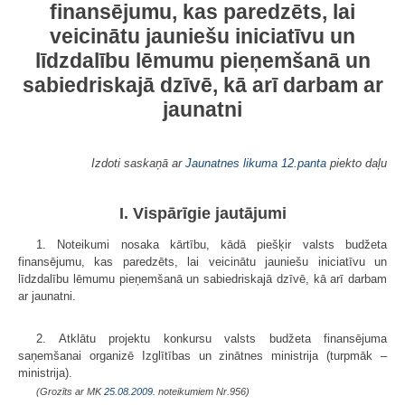
finansējumu, kas paredzēts, lai
veicinātu jauniešu iniciatīvu un
līdzdalību lēmumu pieņemšanā un
sabiedriskajā dzīvē, kā arī darbam ar
jaunatni
Izdoti saskaņā ar
Jaunatnes likuma
12.panta
piekto daļu
I. Vispārīgie jautājumi
1. Noteikumi nosaka kārtību, kādā piešķir valsts budžeta
finansējumu, kas paredzēts, lai veicinātu jauniešu iniciatīvu un
līdzdalību lēmumu pieņemšanā un sabiedriskajā dzīvē, kā arī darbam
ar jaunatni.
2. Atklātu projektu konkursu valsts budžeta finansējuma
saņemšanai organizē Izglītības un zinātnes ministrija (turpmāk –
ministrija).
(Grozīts ar MK
25.08.2009.
noteikumiem Nr.956)