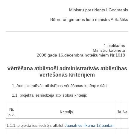
Ministru prezidents I.Godmanis
Bērnu un ģimenes lietu ministrs A.Baštiks
1.pielikums
Ministru kabineta
2008.gada 16.decembra noteikumiem Nr.1018
Vērtēšana atbilstoši administratīvās atbilstības
vērtēšanas kritērijiem
1. Administratīvās atbilstības vērtēšanas kritēriji ir šādi:
1.1. projekta iesniedzēja atbilstības kritēriji:
Nr.
Kritērijs
Jā
Nē
p.k.
1.1.1.
projekta iesniedzējs atbilst
Jaunatnes likuma
12.pantam