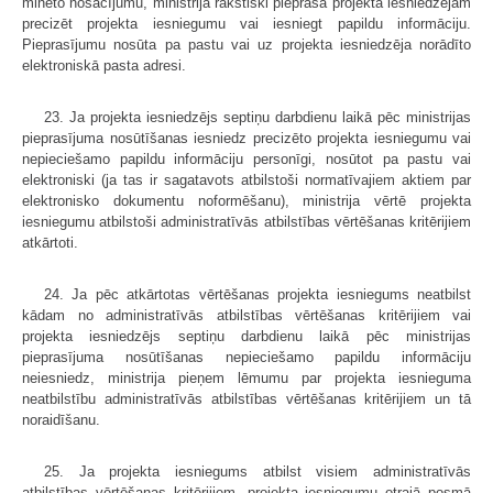
minēto nosacījumu, ministrija rakstiski pieprasa projekta iesniedzējam
precizēt projekta iesniegumu vai iesniegt papildu informāciju.
Pieprasījumu nosūta pa pastu vai uz projekta iesniedzēja norādīto
elektroniskā pasta adresi.
23. Ja projekta iesniedzējs septiņu darbdienu laikā pēc ministrijas
pieprasījuma nosūtīšanas iesniedz precizēto projekta iesniegumu vai
nepieciešamo papildu informāciju personīgi, nosūtot pa pastu vai
elektroniski (ja tas ir sagatavots atbilstoši normatīvajiem aktiem par
elektronisko dokumentu noformēšanu), ministrija vērtē projekta
iesniegumu atbilstoši administratīvās atbilstības vērtēšanas kritērijiem
atkārtoti.
24. Ja pēc atkārtotas vērtēšanas projekta iesniegums neatbilst
kādam no administratīvās atbilstības vērtēšanas kritērijiem vai
projekta iesniedzējs septiņu darbdienu laikā pēc ministrijas
pieprasījuma nosūtīšanas nepieciešamo papildu informāciju
neiesniedz, ministrija pieņem lēmumu par projekta iesnieguma
neatbilstību administratīvās atbilstības vērtēšanas kritērijiem un tā
noraidīšanu.
25. Ja projekta iesniegums atbilst visiem administratīvās
atbilstības vērtēšanas kritērijiem, projekta iesniegumu otrajā posmā