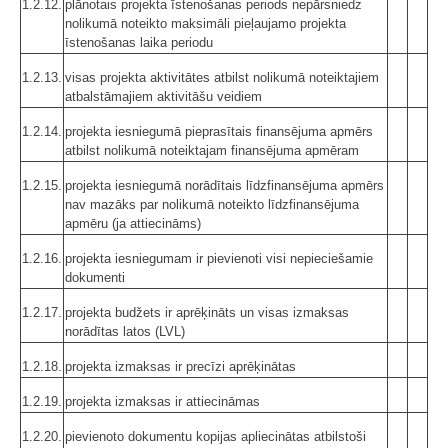
1.2.12.
plānotais projekta īstenošanas periods nepārsniedz
nolikumā noteikto maksimāli pieļaujamo projekta
īstenošanas laika periodu
1.2.13.
visas projekta aktivitātes atbilst nolikumā noteiktajiem
atbalstāmajiem aktivitāšu veidiem
1.2.14.
projekta iesniegumā pieprasītais finansējuma apmērs
atbilst nolikumā noteiktajam finansējuma apmēram
1.2.15.
projekta iesniegumā norādītais līdzfinansējuma apmērs
nav mazāks par nolikumā noteikto līdzfinansējuma
apmēru (ja attiecināms)
1.2.16.
projekta iesniegumam ir pievienoti visi nepieciešamie
dokumenti
1.2.17.
projekta budžets ir aprēķināts un visas izmaksas
norādītas latos (LVL)
1.2.18.
projekta izmaksas ir precīzi aprēķinātas
1.2.19.
projekta izmaksas ir attiecināmas
1.2.20.
pievienoto dokumentu kopijas apliecinātas atbilstoši