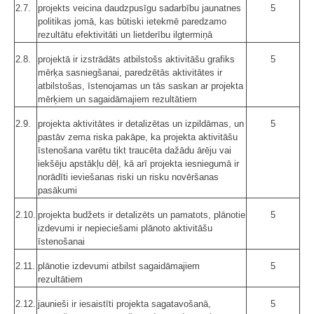
2.7.
projekts veicina daudzpusīgu sadarbību jaunatnes
5
politikas jomā, kas būtiski ietekmē paredzamo
rezultātu efektivitāti un lietderību ilgtermiņā
2.8.
projektā ir izstrādāts atbilstošs aktivitāšu grafiks
5
mērķa sasniegšanai, paredzētās aktivitātes ir
atbilstošas, īstenojamas un tās saskan ar projekta
mērķiem un sagaidāmajiem rezultātiem
2.9.
projekta aktivitātes ir detalizētas un izpildāmas, un
5
pastāv zema riska pakāpe, ka projekta aktivitāšu
īstenošana varētu tikt traucēta dažādu ārēju vai
iekšēju apstākļu dēļ, kā arī projekta iesniegumā ir
norādīti ieviešanas riski un risku novēršanas
pasākumi
2.10.
projekta budžets ir detalizēts un pamatots, plānotie
5
izdevumi ir nepieciešami plānoto aktivitāšu
īstenošanai
2.11.
plānotie izdevumi atbilst sagaidāmajiem
5
rezultātiem
2.12.
jaunieši ir iesaistīti projekta sagatavošanā,
5