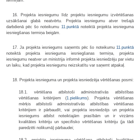
termiņam.
16. Projekta iesniegumu līdz projektu iesniegumu izvērtēšanas
uzsākšanai glabā neatvērtu. Projekta iesniegumu atver trešajā
darbdienā pēc šo noteikumu
11.punktā
noteiktā projekta iesnieguma
iesniegšanas termiņa beigām.
17. Ja projekta iesniegums saņemts pēc šo noteikumu
11.punktā
noteiktā projekta iesnieguma iesniegšanas termiņa, projekta
iesniegumu neatver un ministrija informē projekta iesniedzēju par vietu
un laiku, kad projekta iesniegumu neizskatītu var saņemt atpakaļ.
18. Projekta iesnieguma un projekta iesniedzēja vērtēšanas posmi:
18.1. vērtēšana atbilstoši administratīvās atbilstības
vērtēšanas kritērijiem (
1.pielikums
). Projekta vērtēšanas
mērķis atbilstoši administratīvās atbilstības vērtēšanas
kritērijiem ir pārbaudīt, vai projekta iesniedzējs un projekta
iesniegums atbilst noteiktajām prasībām un ir virzāms
kvalitātes kritēriju un specifisko vērtēšanas kritēriju (ja tādi
paredzēti nolikumā) pārbaudei;
18.2. projekta iesnieguma vērtēšana atbilstoši kvalitātes