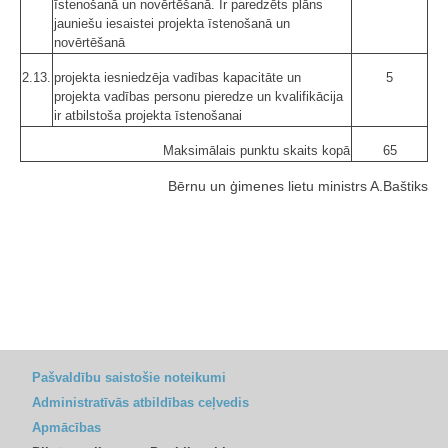
īstenošanā un novērtēšanā. Ir paredzēts plāns
jauniešu iesaistei projekta īstenošanā un
novērtēšanā
2.13.
projekta iesniedzēja vadības kapacitāte un
5
projekta vadības personu pieredze un kvalifikācija
ir atbilstoša projekta īstenošanai
Maksimālais punktu skaits kopā
65
Bērnu un ģimenes lietu ministrs A.Baštiks
Pašvaldību saistošie noteikumi
Administratīvās atbildības ceļvedis
Apmācības