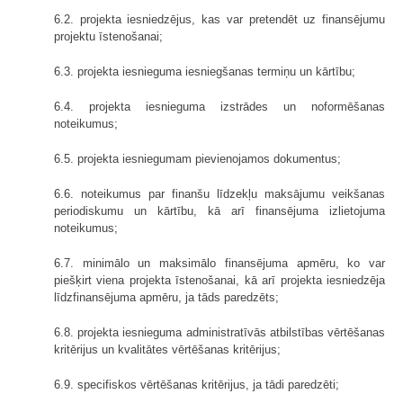
6.2. projekta iesniedzējus, kas var pretendēt uz finansējumu
projektu īstenošanai;
6.3. projekta iesnieguma iesniegšanas termiņu un kārtību;
6.4. projekta iesnieguma izstrādes un noformēšanas
noteikumus;
6.5. projekta iesniegumam pievienojamos dokumentus;
6.6. noteikumus par finanšu līdzekļu maksājumu veikšanas
periodiskumu un kārtību, kā arī finansējuma izlietojuma
noteikumus;
6.7. minimālo un maksimālo finansējuma apmēru, ko var
piešķirt viena projekta īstenošanai, kā arī projekta iesniedzēja
līdzfinansējuma apmēru, ja tāds paredzēts;
6.8. projekta iesnieguma administratīvās atbilstības vērtēšanas
kritērijus un kvalitātes vērtēšanas kritērijus;
6.9. specifiskos vērtēšanas kritērijus, ja tādi paredzēti;