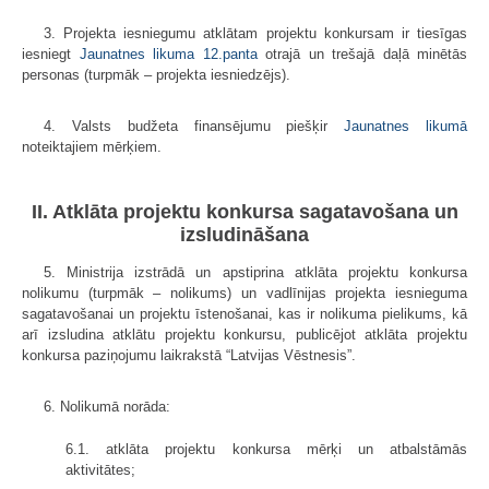
3. Projekta iesniegumu atklātam projektu konkursam ir tiesīgas
iesniegt
Jaunatnes likuma
12.panta
otrajā un trešajā daļā minētās
personas (turpmāk – projekta iesniedzējs).
4. Valsts budžeta finansējumu piešķir
Jaunatnes likumā
noteiktajiem mērķiem.
II. Atklāta projektu konkursa sagatavošana un
izsludināšana
5. Ministrija izstrādā un apstiprina atklāta projektu konkursa
nolikumu (turpmāk – nolikums) un vadlīnijas projekta iesnieguma
sagatavošanai un projektu īstenošanai, kas ir nolikuma pielikums, kā
arī izsludina atklātu projektu konkursu, publicējot atklāta projektu
konkursa paziņojumu laikrakstā “Latvijas Vēstnesis”.
6. Nolikumā norāda:
6.1. atklāta projektu konkursa mērķi un atbalstāmās
aktivitātes;