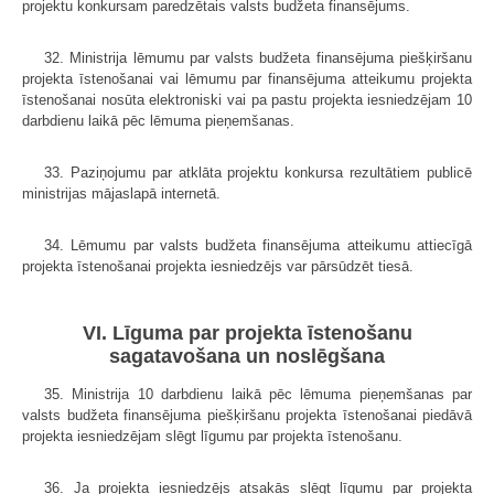
projektu konkursam paredzētais valsts budžeta finansējums.
32. Ministrija lēmumu par valsts budžeta finansējuma piešķiršanu
projekta īstenošanai vai lēmumu par finansējuma atteikumu projekta
īstenošanai nosūta elektroniski vai pa pastu projekta iesniedzējam 10
darbdienu laikā pēc lēmuma pieņemšanas.
33. Paziņojumu par atklāta projektu konkursa rezultātiem publicē
ministrijas mājaslapā internetā.
34. Lēmumu par valsts budžeta finansējuma atteikumu attiecīgā
projekta īstenošanai projekta iesniedzējs var pārsūdzēt tiesā.
VI. Līguma par projekta īstenošanu
sagatavošana un noslēgšana
35. Ministrija 10 darbdienu laikā pēc lēmuma pieņemšanas par
valsts budžeta finansējuma piešķiršanu projekta īstenošanai piedāvā
projekta iesniedzējam slēgt līgumu par projekta īstenošanu.
36. Ja projekta iesniedzējs atsakās slēgt līgumu par projekta