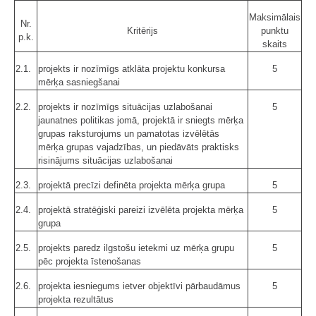
Maksimālais
Nr.
Kritērijs
punktu
p.k.
skaits
2.1.
projekts ir nozīmīgs atklāta projektu konkursa
5
mērķa sasniegšanai
2.2.
projekts ir nozīmīgs situācijas uzlabošanai
5
jaunatnes politikas jomā, projektā ir sniegts mērķa
grupas raksturojums un pamatotas izvēlētās
mērķa grupas vajadzības, un piedāvāts praktisks
risinājums situācijas uzlabošanai
2.3.
projektā precīzi definēta projekta mērķa grupa
5
2.4.
projektā stratēģiski pareizi izvēlēta projekta mērķa
5
grupa
2.5.
projekts paredz ilgstošu ietekmi uz mērķa grupu
5
pēc projekta īstenošanas
2.6.
projekta iesniegums ietver objektīvi pārbaudāmus
5
projekta rezultātus