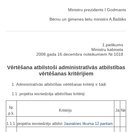
Ministru prezidents I.Godmanis
Bērnu un ģimenes lietu ministrs A.Baštiks
1.pielikums
Ministru kabineta
2008.gada 16.decembra noteikumiem Nr.1018
Vērtēšana atbilstoši administratīvās atbilstības
vērtēšanas kritērijiem
1. Administratīvās atbilstības vērtēšanas kritēriji ir šādi:
1.1. projekta iesniedzēja atbilstības kritēriji:
Nr.
Kritērijs
Jā
Nē
p.k.
1.1.1.
projekta iesniedzējs atbilst
Jaunatnes likuma
12.pantam