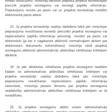
minēto nosacījumu, ministrija rakstiski pieprasa projekta iesniedzējam
precizēt projekta iesniegumu vai iesniegt papildu informāciju.
Pieprasījumu nosūta pa pastu vai uz projekta iesniedzēja norādīto
elektroniskā pasta adresi.
23. Ja projekta iesniedzējs septiņu darbdienu laikā pēc ministrijas
pieprasījuma nosūtīšanas iesniedz precizēto projekta iesniegumu vai
nepieciešamo papildu informāciju personīgi, nosūtot pa pastu vai
elektroniski (ja tas ir sagatavots atbilstoši normatīvajiem aktiem par
elektronisko dokumentu noformēšanu), ministrija vērtē projekta
iesniegumu atbilstoši administratīvās atbilstības vērtēšanas kritērijiem
atkārtoti.
24. Ja pēc atkārtotas vērtēšanas projekta iesniegums neatbilst
kādam no administratīvās atbilstības vērtēšanas kritērijiem vai
projekta iesniedzējs septiņu darbdienu laikā pēc ministrijas
pieprasījuma nosūtīšanas nepieciešamo papildu informāciju
neiesniedz, ministrija pieņem lēmumu par projekta iesnieguma
neatbilstību administratīvās atbilstības vērtēšanas kritērijiem un tā
noraidīšanu.
25. Ja projekta iesniegums atbilst visiem administratīvās
atbilstības vērtēšanas kritērijiem, projekta iesniegumu otrajā posmā