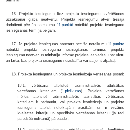
termiņam.
16. Projekta iesniegumu līdz projektu iesniegumu izvērtēšanas
uzsākšanai glabā neatvērtu. Projekta iesniegumu atver trešajā
darbdienā pēc šo noteikumu
11.punktā
noteiktā projekta iesnieguma
iesniegšanas termiņa beigām.
17. Ja projekta iesniegums saņemts pēc šo noteikumu
11.punktā
noteiktā projekta iesnieguma iesniegšanas termiņa, projekta
iesniegumu neatver un ministrija informē projekta iesniedzēju par vietu
un laiku, kad projekta iesniegumu neizskatītu var saņemt atpakaļ.
18. Projekta iesnieguma un projekta iesniedzēja vērtēšanas posmi:
18.1. vērtēšana atbilstoši administratīvās atbilstības
vērtēšanas kritērijiem (
1.pielikums
). Projekta vērtēšanas
mērķis atbilstoši administratīvās atbilstības vērtēšanas
kritērijiem ir pārbaudīt, vai projekta iesniedzējs un projekta
iesniegums atbilst noteiktajām prasībām un ir virzāms
kvalitātes kritēriju un specifisko vērtēšanas kritēriju (ja tādi
paredzēti nolikumā) pārbaudei;
18.2. projekta iesnieguma vērtēšana atbilstoši kvalitātes