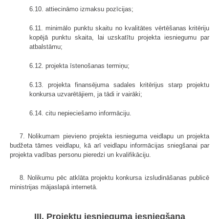
6.10. attiecināmo izmaksu pozīcijas;
6.11. minimālo punktu skaitu no kvalitātes vērtēšanas kritēriju
kopējā punktu skaita, lai uzskatītu projekta iesniegumu par
atbalstāmu;
6.12. projekta īstenošanas termiņu;
6.13. projekta finansējuma sadales kritērijus starp projektu
konkursa uzvarētājiem, ja tādi ir vairāki;
6.14. citu nepieciešamo informāciju.
7. Nolikumam pievieno projekta iesnieguma veidlapu un projekta
budžeta tāmes veidlapu, kā arī veidlapu informācijas sniegšanai par
projekta vadības personu pieredzi un kvalifikāciju.
8. Nolikumu pēc atklāta projektu konkursa izsludināšanas publicē
ministrijas mājaslapā internetā.
III. Projektu iesnieguma iesniegšana