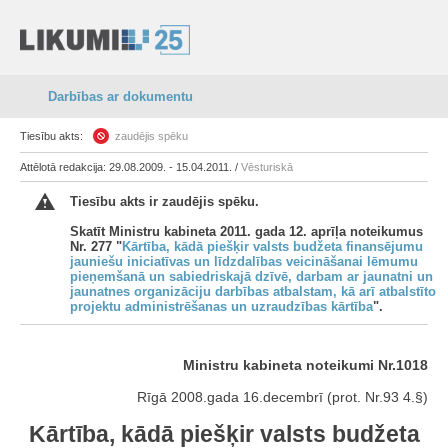
Darbības ar dokumentu
Tiesību akts:
zaudējis spēku
Attēlotā redakcija: 29.08.2009. - 15.04.2011. /
Vēsturiskā
Tiesību akts ir zaudējis spēku.
Skatīt Ministru kabineta 2011. gada 12. aprīļa noteikumus
Nr. 277 "
Kārtība, kādā piešķir valsts budžeta finansējumu
jauniešu iniciatīvas un līdzdalības veicināšanai lēmumu
pieņemšanā un sabiedriskajā dzīvē, darbam ar jaunatni un
jaunatnes organizāciju darbības atbalstam, kā arī atbalstīto
projektu administrēšanas un uzraudzības kārtība
".
Ministru kabineta noteikumi Nr.1018
Rīgā 2008.gada 16.decembrī (prot. Nr.93 4.§)
Kārtība, kādā piešķir valsts budžeta