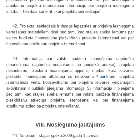
atteikumu projekta īstenošanai informāciju par projekta iesnieguma
virzību ir tiesības saņemt tikai projekta iesniedzējam.
42. Projekta iesniedzējs ir tiesīgs iepazīties ar projekta iesnieguma
vērtēšanas materiāliem tikai pēc tam, kad stājies spēkā lēmums par
valsts budžeta finansējuma piešķiršanu projekta īstenošanai vai par
finansējuma atteikumu projekta īstenošanai.
43. Informācija par valsts budžeta finansējuma saņēmēju
(finansējuma saņēmēja nosaukums un juridiskā adrese), projekta
nosaukums, piešķirtā finansējuma apjoms, mērķis, kura ietvaros
piešķirts finansējums atbilstoši šo noteikumu
4.punktam
, projekta
īstenošanas vieta, kopsavilkums par projekta ietvaros veicamajām
aktivitātēm ir publiski pieejama informācija. Šī informācija ir pieejama
pēc tam, kad stājies spēkā lēmums par valsts budžeta finansējuma
piešķiršanu attiecīgā projekta īstenošanai vai par finansējuma
atteikumu attiecīgā projekta īstenošanai.
VIII. Noslēguma jautājums
44. Noteikumi stājas spēkā 2009.gada 1.janvārī.