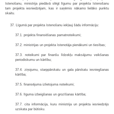
īstenošanu, ministrija piedāvā slēgt līgumu par projekta īstenošanu
tam projekta iesniedzējam, kas ir saņēmis nākamo lielāko punktu
skaitu.
37. Līgumā par projekta īstenošanu iekļauj šādu informāciju:
37.1. projekta finansēšanas pamatnoteikumi;
37.2. ministrijas un projekta īstenotāja pienākumi un tiesības;
37.3. noteikumi par finanšu līdzekļu maksājumu veikšanas
periodiskumu un kārtību;
37.4. ziņojumu, starppārskatu un gala pārskatu iesniegšanas
kārtība;
37.5. finansējuma izlietojuma noteikumi;
37.6. līguma izbeigšanas un grozīšanas kārtība;
37.7. cita informācija, kuru ministrija un projekta iesniedzējs
uzskata par būtisku.