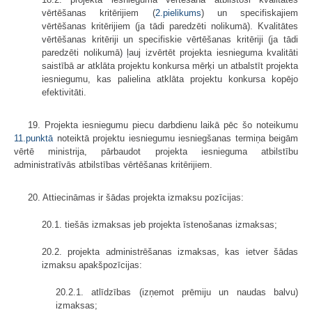
vērtēšanas kritērijiem (
2.pielikums
) un specifiskajiem
vērtēšanas kritērijiem (ja tādi paredzēti nolikumā). Kvalitātes
vērtēšanas kritēriji un specifiskie vērtēšanas kritēriji (ja tādi
paredzēti nolikumā) ļauj izvērtēt projekta iesnieguma kvalitāti
saistībā ar atklāta projektu konkursa mērķi un atbalstīt projekta
iesniegumu, kas palielina atklāta projektu konkursa kopējo
efektivitāti.
19. Projekta iesniegumu piecu darbdienu laikā pēc šo noteikumu
11.punktā
noteiktā projektu iesniegumu iesniegšanas termiņa beigām
vērtē ministrija, pārbaudot projekta iesnieguma atbilstību
administratīvās atbilstības vērtēšanas kritērijiem.
20. Attiecināmas ir šādas projekta izmaksu pozīcijas:
20.1. tiešās izmaksas jeb projekta īstenošanas izmaksas;
20.2. projekta administrēšanas izmaksas, kas ietver šādas
izmaksu apakšpozīcijas:
20.2.1. atlīdzības (izņemot prēmiju un naudas balvu)
izmaksas;