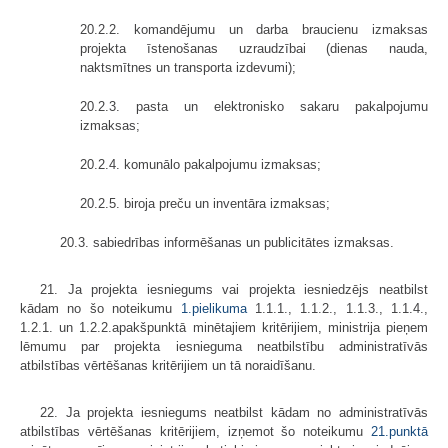
20.2.2. komandējumu un darba braucienu izmaksas
projekta īstenošanas uzraudzībai (dienas nauda,
naktsmītnes un transporta izdevumi);
20.2.3. pasta un elektronisko sakaru pakalpojumu
izmaksas;
20.2.4. komunālo pakalpojumu izmaksas;
20.2.5. biroja preču un inventāra izmaksas;
20.3. sabiedrības informēšanas un publicitātes izmaksas.
21. Ja projekta iesniegums vai projekta iesniedzējs neatbilst
kādam no šo noteikumu
1.pielikuma
1.1.1., 1.1.2., 1.1.3., 1.1.4.,
1.2.1. un 1.2.2.apakšpunktā minētajiem kritērijiem, ministrija pieņem
lēmumu par projekta iesnieguma neatbilstību administratīvās
atbilstības vērtēšanas kritērijiem un tā noraidīšanu.
22. Ja projekta iesniegums neatbilst kādam no administratīvās
atbilstības vērtēšanas kritērijiem, izņemot šo noteikumu
21.punktā