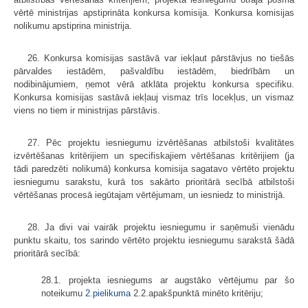
vērtē ministrijas apstiprināta konkursa komisija. Konkursa komisijas
nolikumu apstiprina ministrija.
26. Konkursa komisijas sastāvā var iekļaut pārstāvjus no tiešās
pārvaldes iestādēm, pašvaldību iestādēm, biedrībām un
nodibinājumiem, ņemot vērā atklāta projektu konkursa specifiku.
Konkursa komisijas sastāvā iekļauj vismaz trīs locekļus, un vismaz
viens no tiem ir ministrijas pārstāvis.
27. Pēc projektu iesniegumu izvērtēšanas atbilstoši kvalitātes
izvērtēšanas kritērijiem un specifiskajiem vērtēšanas kritērijiem (ja
tādi paredzēti nolikumā) konkursa komisija sagatavo vērtēto projektu
iesniegumu sarakstu, kurā tos sakārto prioritārā secībā atbilstoši
vērtēšanas procesā iegūtajam vērtējumam, un iesniedz to ministrijā.
28. Ja divi vai vairāk projektu iesniegumu ir saņēmuši vienādu
punktu skaitu, tos sarindo vērtēto projektu iesniegumu sarakstā šādā
prioritārā secībā:
28.1. projekta iesniegums ar augstāko vērtējumu par šo
noteikumu
2.pielikuma
2.2.apakšpunktā minēto kritēriju;