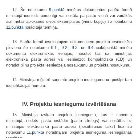
12. Šo noteikumu
9.punktā
minētos dokumentus papīra formā
ministrijā iesniedz personīgi vai nosūta pa pastu vienā vai vairākās
aizlīmētās aploksnēs divos eksemplāros (vienu kopiju) šo noteikumu
11.punktā
norādītajā termiņā.
13. Papīra formā iesniegtajiem dokumentiem projekta iesniedzējs
pievieno šo noteikumu
9.1
.,
9.2
.,
9.3
. un
9.4
.apakš­punktā minēto
dokumentu elektroniskās versijas, nosūtot tās uz ministrijas
elektroniskā pasta adresi vai iesniedzot kompaktdiskā (CD) un
norādot pilnu projekta iesniedzēja nosaukumu un projekta nosaukumu.
14. Ministrija reģistrē saņemto projekta iesniegumu un piešķir tam
identifikācijas numuru.
IV. Projektu iesniegumu izvērtēšana
15. Ministrija izskata projekta iesniegumu, kas ir saņemts
ministrijā, nodots pasta iestādei (pasta zīmogs) vai nosūtīts uz
ministrijas elektroniskā pasta adresi (nosūtīšanas laiks) līdz šo
noteikumu
11.punktā
norādītajam projekta iesnieguma iesniegšanas