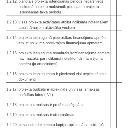
1.2.12.
plānotais projekta īstenošanas periods nepārsniedz
nolikumā noteikto maksimāli pieļaujamo projekta
īstenošanas laika periodu
1.2.13.
visas projekta aktivitātes atbilst nolikumā noteiktajiem
atbalstāmajiem aktivitāšu veidiem
1.2.14.
projekta iesniegumā pieprasītais finansējuma apmērs
atbilst nolikumā noteiktajam finansējuma apmēram
1.2.15.
projekta iesniegumā norādītais līdzfinansējuma apmērs
nav mazāks par nolikumā noteikto līdzfinansējuma
apmēru (ja attiecināms)
1.2.16.
projekta iesniegumam ir pievienoti visi nepieciešamie
dokumenti
1.2.17.
projekta budžets ir aprēķināts un visas izmaksas
norādītas latos (LVL)
1.2.18.
projekta izmaksas ir precīzi aprēķinātas
1.2.19.
projekta izmaksas ir attiecināmas
1.2.20.
pievienoto dokumentu kopijas apliecinātas atbilstoši