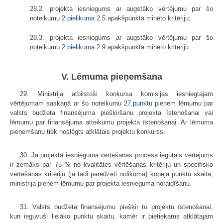
28.2. projekta iesniegums ar augstāko vērtējumu par šo
noteikumu
2.pielikuma
2.5.apakšpunktā minēto kritēriju;
28.3. projekta iesniegums ar augstāko vērtējumu par šo
noteikumu
2.pielikuma
2.9.apakšpunktā minēto kritēriju.
V. Lēmuma pieņemšana
29. Ministrija atbilstoši konkursa komisijas iesniegtajam
vērtējumam saskaņā ar šo noteikumu
27.punktu
pieņem lēmumu par
valsts budžeta finansējuma piešķiršanu projekta īstenošanai vai
lēmumu par finansējuma atteikumu projekta īstenošanai. Ar lēmuma
pieņemšanu tiek noslēgts atklātais projektu konkurss.
30. Ja projekta iesnieguma vērtēšanas procesā iegūtais vērtējums
ir zemāks par 75 % no kvalitātes vērtēšanas kritēriju un specifisko
vērtēšanas kritēriju (ja tādi paredzēti nolikumā) kopējā punktu skaita,
ministrija pieņem lēmumu par projekta iesnieguma noraidīšanu.
31. Valsts budžeta finansējumu piešķir to projektu īstenošanai,
kuri ieguvuši lielāko punktu skaitu, kamēr ir pietiekams atklātajam