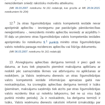
nerezidentam sniedz rakstisku motivētu atteikumu.
(MK
06.03.2007.
noteikumu Nr.161 redakcijā, kas grozīta ar MK
28.04.2015.
noteikumiem Nr.204)
3
12.
Ja otras līgumslēdzējas valsts kompetentā iestāde nevar
apstiprināt apliecību - iesniegumu par pastāvīgās pārstāvniecības
nereģistrēšanu -, nerezidents minēto apliecību iesniedz ar aizpildītu I-
III daļu un pievieno otras līgumslēdzējas valsts kompetentās iestādes
1
apstiprinātu šo noteikumu
9.
punktā
minēto otras līgumslēdzējas
valsts noteikta parauga rezidences apliecību vai līdzīgu dokumentu.
(MK
06.03.2007.
noteikumu Nr.161 redakcijā)
13. Atvieglojumu apliecības derīguma termiņš ir pieci gadi no
datuma, ar kuru tiek pieprasīts piemērot maksājuma aplikšanu ar
nodokli pēc samazinātās likmes vai atbrīvojumu no aplikšanas ar
nodokļiem, ja Valsts ieņēmumu dienests un otras līgumslēdzējas
valsts kompetentā iestāde informācijas apmaiņas gaitā nav
noskaidrojušas, ka izsniegtās apliecības derīguma termiņš ir īsāks
(piemēram, maksājumu saņēmējs tiek atzīts par otras līgumslēdzējas
valsts rezidentu tikai uz noteiktu laikposmu, bet ne uz visu šajā
punktā minēto periodu). Ja ir noskaidrots, ka derīguma termiņš ir
īsāks, Valsts ieņēmumu dienests rakstiski informē izmaksātāju par