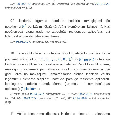
(MK
08.08.2017.
noteikumu Nr. 465 redakcijā, kas grozīta ar MK
27.10.2020.
noteikumiem Nr. 650)
4
9.
Nodokļu līgumos noteiktie nodokļu atvieglojumi šo
3
noteikumu
9.
punktā minētajā kārtībā ir piemērojami laikposmā, kas
nepārsniedz vienu gadu no attiecīgās rezidences apliecības vai
līdzīga dokumenta izdošanas dienas.
(MK
08.08.2017.
noteikumu Nr. 465 redakcijā)
10. Ja nodokļu līgumā noteiktie nodokļu atvieglojumi nav tikuši
1
1
3
piemēroti šo noteikumu
3.
,
5.
,
5.
,
6.
,
8.
,
9.
un
9.
punktā
noteiktajā
kārtībā un nodokļi ieturēti saskaņā ar Latvijas Republikas likumiem,
maksājumu saņēmējs pārmaksātās nodokļu summas atgūšanai triju
gadu laikā no maksājumu izmaksāšanas dienas iesniedz Valsts
ieņēmumu dienestā aizpildītu noteikta parauga rezidenta apliecību-
iesniegumu nodokļu atmaksāšanai (turpmāk — atmaksāšanas
apliecība) (
2.pielikums
).
(Grozīts ar MK
06.03.2007.
noteikumiem Nr. 161; MK
28.04.2015.
noteikumiem
Nr. 204; MK
08.08.2017.
noteikumiem Nr. 465; MK
27.10.2020.
noteikumiem Nr.
650)
11. Valsts ieņēmumu dienests ir tiesīgs pieprasīt maksājumu