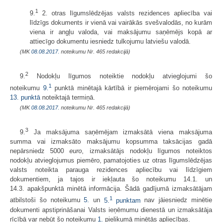
1
9.
2. otras līgumslēdzējas valsts rezidences apliecība vai
līdzīgs dokuments ir vienā vai vairākās svešvalodās, no kurām
viena ir angļu valoda, vai maksājumu saņēmējs kopā ar
attiecīgo dokumentu iesniedz tulkojumu latviešu valodā.
(MK
08.08.2017.
noteikumu Nr. 465 redakcijā)
2
9.
Nodokļu līgumos noteiktie nodokļu atvieglojumi šo
1
noteikumu
9.
punktā minētajā kārtībā ir piemērojami šo noteikumu
13. punktā
noteiktajā termiņā.
(MK
08.08.2017.
noteikumu Nr. 465 redakcijā)
3
9.
Ja maksājuma saņēmējam izmaksātā viena maksājuma
summa vai izmaksāto maksājumu kopsumma taksācijas gadā
nepārsniedz 5000
euro
, izmaksātājs nodokļu līgumos noteiktos
nodokļu atvieglojumus piemēro, pamatojoties uz otras līgumslēdzējas
valsts noteikta parauga rezidences apliecību vai līdzīgiem
dokumentiem, ja tajos ir iekļauta šo noteikumu 14.1. un
14.3. apakšpunktā minētā informācija. Šādā gadījumā izmaksātājam
1
atbilstoši šo noteikumu
5.
un
5.
punktam
nav jāiesniedz minētie
dokumenti apstiprināšanai Valsts ieņēmumu dienestā un izmaksātāja
rīcībā var nebūt šo noteikumu
1.
pielikumā minētās apliecības.