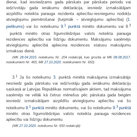
dienai, kad iesniedzams gada pārskats par pārskata periodu vai
iedzīvotāju gada ienākumu deklarācija, iesniedz izmaksātājam
aizpildītu noteikta parauga rezidenta apliecību–iesniegumu nodokļu
atvieglojumu piemērošanai (turpmāk – atvieglojumu apliecība) (
1.
1
3
pielikums
) vai šo noteikumu
9.
punktā
minēto dokumentu vai 9.
punktā minēto otras līgumslēdzējas valsts noteikta parauga
rezidences apliecību vai līdzīgu dokumentu. Maksājumu saņēmējs
atvieglojumu apliecībā apliecina rezidences statusu maksājumu
izmaksas dienā.
(MK
28.04.2015.
noteikumu Nr. 204 redakcijā, kas grozīta ar MK
08.08.2017.
noteikumiem Nr. 465; MK
27.10.2020.
noteikumiem Nr. 650)
1
3.
Ja šo noteikumu
3.
punktā minētā maksājuma izmaksātājs
nesniedz gada pārskatu vai iedzīvotāju gada ienākumu deklarāciju
saskaņā ar Latvijas Republikas normatīvajiem aktiem, tad maksājuma
saņēmējs ne vēlāk kā četrus mēnešus pēc pārskata gada beigām
iesniedz izmaksātājam aizpildītu atvieglojumu apliecību vai šo
1
3
noteikumu
9.
punktā
minēto dokumentu, vai šo noteikumu
9.
punktā
minēto otras līgumslēdzējas valsts noteikta parauga rezidences
apliecību vai līdzīgu dokumentu.
(MK
27.10.2020.
noteikumu Nr. 650 redakcijā)