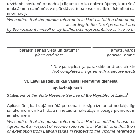
rezidents saskaņā ar nodokļu līgumu un ka apliecinājums, kuru šaj
maksājumu saņēmējs vai pārstāvis, ir patiess un atbilst īstenībai 
informāciju
We confirm that the person referred to in Part I is (at the date of 
________________________
according to the Tax Agreement and 
by the recipient himself or by his/hers/its representative is true to 
___________________________________
_________________
parakstīšanas vieta un datums*
amats, vārds
place and date
position, nam
* Nav jāaizpilda, ja parakstīts ar drošu elekt
Not completed if signed with a secure elect
VI. Latvijas Republikas Valsts ieņēmumu dienesta
1
apliecinājums
/
1
Statement of the State Revenue Service of the Republic of Latvia
Apliecinām, ka I daļā minētā persona ir tiesīga izmantot nodokļu lī
ienākumiem un ka II daļā minētais izmaksātājs ir tiesīgs piemērot m
ienākumiem
We confirm that the person referred to in Part I is entitled to use 
Agreement in respect of income referred to in Part III, and that the p
or exemption from Latvian taxes in respect to the income referred to 