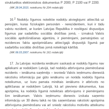
strukturētos elektroniskos dokumentus P 2000, P 2100 vai P 2200.
(MK
28.04.2015.
noteikumu Nr.204 redakcijā)
2
16.
Nodokļu līgumos noteiktie nodokļu atvieglojumi attiecībā uz
pensijām, kuras fiziskajām personām - nerezidentiem, kuri ir tādu
valstu rezidenti, ar kurām Latvijas Republika ir noslēgusi divpusējus
līgumus par sadarbību sociālās drošības jomā, - izmaksā Valsts
sociālās apdrošināšanas aģentūra, ir piemērojami, pamatojoties uz
rezidences fakta apstiprināšanu attiecīgajā divpusējā līgumā par
sadarbību sociālās drošības jomā noteiktajā kārtībā.
(MK
06.03.2007.
noteikumu Nr.161 redakcijā)
17. Ja Latvijas rezidenta ienākumi saskaņā ar nodokļu līgumu nav
apliekami ar nodokļiem Latvijā, tad nodokļu atbrīvojuma piemērošanai
rezidents – ienākuma saņēmējs – iesniedz Valsts ieņēmumu dienestā
rakstisku informāciju par gūto ienākumu un norāda nodokļu līguma
noteikumus, uz kuru pamata minētais ienākums ir atbrīvots no
aplikšanas ar nodokļiem Latvijā, kā arī pievieno dokumentus, kas
apstiprina, ka nodokļu līgumā noteiktais atbrīvojums ir piemērojams
šim ienākumam. Valsts ieņēmumu dienests izskata saņemto
informāciju un 30 dienu laikā no tās saņemšanas rakstiski apstiprina
atbrīvojuma piemērošanu vai arī sniedz rakstisku motivētu atteikumu