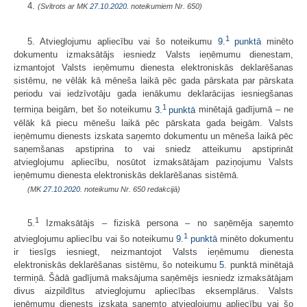
4.
(Svītrots ar MK
27.10.2020.
noteikumiem Nr. 650)
1
5. Atvieglojumu apliecību vai šo noteikumu
9.
punktā
minēto
dokumentu izmaksātājs iesniedz Valsts ieņēmumu dienestam,
izmantojot Valsts ieņēmumu dienesta elektroniskās deklarēšanas
sistēmu, ne vēlāk kā mēneša laikā pēc gada pārskata par pārskata
periodu vai iedzīvotāju gada ienākumu deklarācijas iesniegšanas
1
termiņa beigām, bet šo noteikumu
3.
punktā
minētajā gadījumā – ne
vēlāk kā piecu mēnešu laikā pēc pārskata gada beigām. Valsts
ieņēmumu dienests izskata saņemto dokumentu un mēneša laikā pēc
saņemšanas apstiprina to vai sniedz atteikumu apstiprināt
atvieglojumu apliecību, nosūtot izmaksātājam paziņojumu Valsts
ieņēmumu dienesta elektroniskās deklarēšanas sistēmā.
(MK
27.10.2020.
noteikumu Nr. 650 redakcijā)
1
5.
Izmaksātājs – fiziskā persona – no saņēmēja saņemto
1
atvieglojumu apliecību vai šo noteikumu
9.
punktā
minēto dokumentu
ir tiesīgs iesniegt, neizmantojot Valsts ieņēmumu dienesta
elektroniskās deklarēšanas sistēmu, šo noteikumu
5.
punktā minētajā
termiņā. Šādā gadījumā maksājuma saņēmējs iesniedz izmaksātājam
divus aizpildītus atvieglojumu apliecības eksemplārus. Valsts
ieņēmumu dienests izskata saņemto atvieglojumu apliecību vai šo