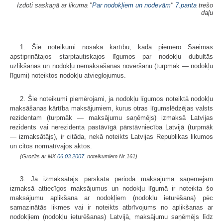
Izdoti saskaņā ar likuma "
Par nodokļiem un nodevām
"
7.panta
trešo
daļu
1. Šie noteikumi nosaka kārtību, kādā piemēro Saeimas
apstiprinātajos starptautiskajos līgumos par nodokļu dubultās
uzlikšanas un nodokļu nemaksāšanas novēršanu (turpmāk — nodokļu
līgumi) noteiktos nodokļu atvieglojumus.
2. Šie noteikumi piemērojami, ja nodokļu līgumos noteiktā nodokļu
maksāšanas kārtība maksājumiem, kurus otras līgumslēdzējas valsts
rezidentam (turpmāk — maksājumu saņēmējs) izmaksā Latvijas
rezidents vai nerezidenta pastāvīgā pārstāvniecība Latvijā (turpmāk
— izmaksātājs), ir citāda, nekā noteikts Latvijas Republikas likumos
un citos normatīvajos aktos.
(Grozīts ar MK
06.03.2007.
noteikumiem Nr.161)
3. Ja izmaksātājs pārskata periodā maksājuma saņēmējam
izmaksā attiecīgos maksājumus un nodokļu līgumā ir noteikta šo
maksājumu aplikšana ar nodokļiem (nodokļu ieturēšana) pēc
samazinātās likmes vai ir noteikts atbrīvojums no aplikšanas ar
nodokļiem (nodokļu ieturēšanas) Latvijā, maksājumu saņēmējs līdz