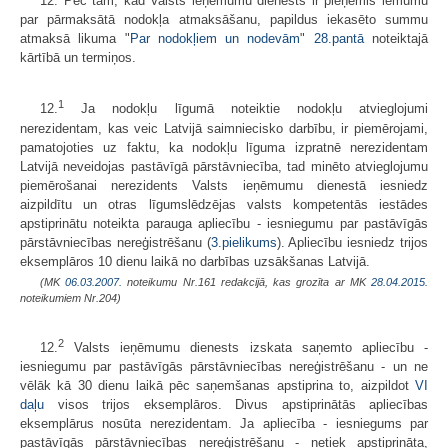
12. Pēc tam, kad Valsts ieņēmumu dienests ir pieņēmis lēmumu
par pārmaksātā nodokļa atmaksāšanu, papildus iekasēto summu
atmaksā likuma "
Par nodokļiem un nodevām
"
28.pantā
noteiktajā
kārtībā un termiņos.
1
12.
Ja nodokļu līgumā noteiktie nodokļu atvieglojumi
nerezidentam, kas veic Latvijā saimniecisko darbību, ir piemērojami,
pamatojoties uz faktu, ka nodokļu līguma izpratnē nerezidentam
Latvijā neveidojas pastāvīgā pārstāvniecība, tad minēto atvieglojumu
piemērošanai nerezidents Valsts ieņēmumu dienestā iesniedz
aizpildītu un otras līgumslēdzējas valsts kompetentās iestādes
apstiprinātu noteikta parauga apliecību - iesniegumu par pastāvīgās
pārstāvniecības nereģistrēšanu (
3.pielikums
). Apliecību iesniedz trijos
eksemplāros 10 dienu laikā no darbības uzsākšanas Latvijā.
(MK
06.03.2007.
noteikumu Nr.161 redakcijā, kas grozīta ar MK
28.04.2015.
noteikumiem Nr.204)
2
12.
Valsts ieņēmumu dienests izskata saņemto apliecību -
iesniegumu par pastāvīgās pārstāvniecības nereģistrēšanu - un ne
vēlāk kā 30 dienu laikā pēc saņemšanas apstiprina to, aizpildot
VI
daļu
visos trijos eksemplāros. Divus apstiprinātās apliecības
eksemplārus nosūta nerezidentam. Ja apliecība - iesniegums par
pastāvīgās pārstāvniecības nereģistrēšanu - netiek apstiprināta,