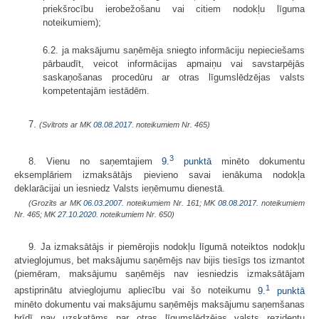
priekšrocību ierobežošanu vai citiem nodokļu līguma
noteikumiem);
6.2. ja maksājumu saņēmēja sniegto informāciju nepieciešams
pārbaudīt, veicot informācijas apmaiņu vai savstarpējās
saskaņošanas procedūru ar otras līgumslēdzējas valsts
kompetentajām iestādēm.
7.
(Svītrots ar MK
08.08.2017.
noteikumiem Nr. 465)
3
8. Vienu no saņemtajiem
9.
punktā
minēto dokumentu
eksemplāriem izmaksātājs pievieno savai ienākuma nodokļa
deklarācijai un iesniedz Valsts ieņēmumu dienestā.
(Grozīts ar MK
06.03.2007.
noteikumiem Nr. 161; MK
08.08.2017.
noteikumiem
Nr. 465; MK
27.10.2020.
noteikumiem Nr. 650)
9. Ja izmaksātājs ir piemērojis nodokļu līgumā noteiktos nodokļu
atvieglojumus, bet maksājumu saņēmējs nav bijis tiesīgs tos izmantot
(piemēram, maksājumu saņēmējs nav iesniedzis izmaksātājam
1
apstiprinātu atvieglojumu apliecību vai šo noteikumu
9.
punktā
minēto dokumentu vai maksājumu saņēmējs maksājumu saņemšanas
brīdī nav uzskatāms par otras līgumslēdzējas valsts rezidentu