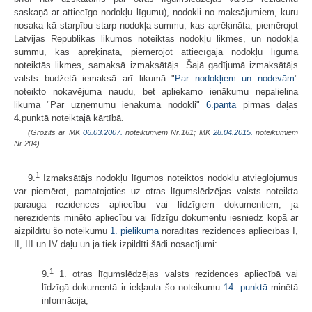
saskaņā ar attiecīgo nodokļu līgumu), nodokli no maksājumiem, kuru
nosaka kā starpību starp nodokļa summu, kas aprēķināta, piemērojot
Latvijas Republikas likumos noteiktās nodokļu likmes, un nodokļa
summu, kas aprēķināta, piemērojot attiecīgajā nodokļu līgumā
noteiktās likmes, samaksā izmaksātājs. Šajā gadījumā izmaksātājs
valsts budžetā iemaksā arī likumā "
Par nodokļiem un nodevām
"
noteikto nokavējuma naudu, bet apliekamo ienākumu nepalielina
likuma "Par uzņēmumu ienākuma nodokli"
6.panta
pirmās daļas
4.punktā noteiktajā kārtībā.
(Grozīts ar MK
06.03.2007.
noteikumiem Nr.161; MK
28.04.2015.
noteikumiem
Nr.204)
1
9.
Izmaksātājs nodokļu līgumos noteiktos nodokļu atvieglojumus
var piemērot, pamatojoties uz otras līgumslēdzējas valsts noteikta
parauga rezidences apliecību vai līdzīgiem dokumentiem, ja
nerezidents minēto apliecību vai līdzīgu dokumentu iesniedz kopā ar
aizpildītu šo noteikumu
1. pielikumā
norādītās rezidences apliecības I,
II, III un IV daļu un ja tiek izpildīti šādi nosacījumi:
1
9.
1. otras līgumslēdzējas valsts rezidences apliecībā vai
līdzīgā dokumentā ir iekļauta šo noteikumu
14. punktā
minētā
informācija;