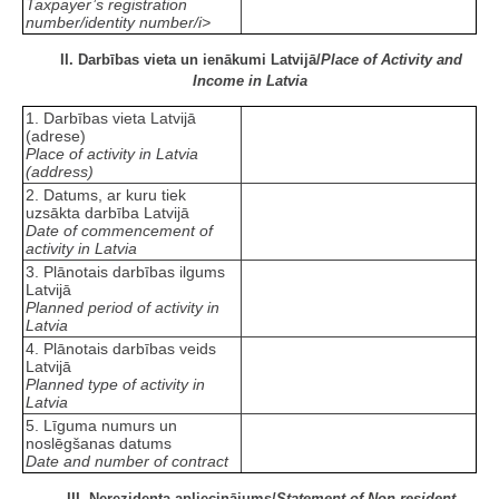
Taxpayer’s registration
number/identity number/i>
II. Darbības vieta un ienākumi Latvijā/
Place of Activity and
Income in Latvia
1. Darbības vieta Latvijā
(adrese)
Place of activity in Latvia
(address)
2. Datums, ar kuru tiek
uzsākta darbība Latvijā
Date of commencement of
activity in Latvia
3. Plānotais darbības ilgums
Latvijā
Planned period of activity in
Latvia
4. Plānotais darbības veids
Latvijā
Planned type of activity in
Latvia
5. Līguma numurs un
noslēgšanas datums
Date and number of contract
III. Nerezidenta apliecinājums/
Statement of Non-resident