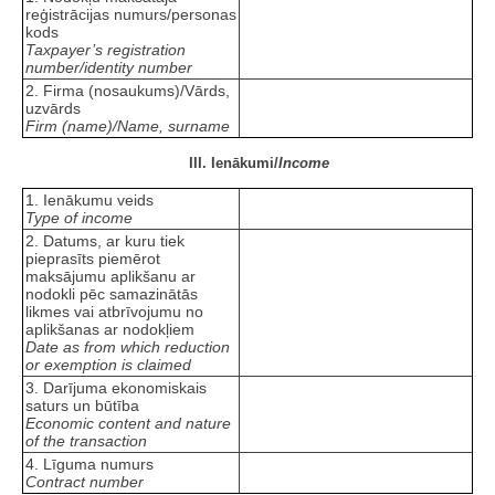
reģistrācijas numurs/personas
kods
Taxpayer’s registration
number/identity number
2. Firma (nosaukums)/Vārds,
uzvārds
Firm (name)/Name, surname
III. Ienākumi/
Income
1. Ienākumu veids
Type of income
2. Datums, ar kuru tiek
pieprasīts piemērot
maksājumu aplikšanu ar
nodokli pēc samazinātās
likmes vai atbrīvojumu no
aplikšanas ar nodokļiem
Date as from which reduction
or exemption is claimed
3. Darījuma ekonomiskais
saturs un būtība
Economic content and nature
of the transaction
4. Līguma numurs
Contract number