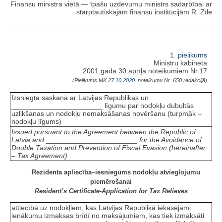
Finansu ministra vietā — īpašu uzdevumu ministrs sadarbībai ar
starptautiskajām finansu institūcijām R..Zīle
1. pielikums
Ministru kabineta
2001.gada 30.aprīļa noteikumiem Nr.17
(Pielikums MK
27.10.2020.
noteikumu Nr. 650 redakcijā)
Izsniegta saskaņā ar Latvijas Republikas un
_______________________ līgumu par nodokļu dubultās
uzlikšanas un nodokļu nemaksāšanas novēršanu (turpmāk –
nodokļu līgums)
Issued pursuant to the Agreement between the Republic of
Latvia and
_______________________
for the Avoidance of
Double Taxation and Prevention of Fiscal Evasion (hereinafter
– Tax Agreement)
Rezidenta apliecība–iesniegums nodokļu atvieglojumu
piemērošanai
Resident’s Certificate-Application for Tax Relieves
attiecībā uz nodokļiem, kas Latvijas Republikā iekasējami
ienākumu izmaksas brīdī no maksājumiem, kas tiek izmaksāti