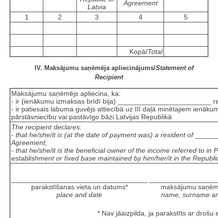
Agreement
Latvia
1
2
3
4
5
Kopā/
Total
IV. Maksājumu saņēmēja apliecinājums/
Statement of
Recipient
Maksājumu saņēmējs apliecina, ka:
- ir (ienākumu izmaksas brīdī bija) ________________________ re
- ir patiesais labuma guvējs attiecībā uz III daļā minētajiem ienāku
pārstāvniecību vai pastāvīgo bāzi Latvijas Republikā
The recipient declares:
-
that he/she/it is (at the date of payment was) a resident of
______
Agreement;
-
that he/she/it is the beneficial owner of the income referred to in
establishment or fixed base maintained by him/her/it in the Republic
___________________________________
_________________
parakstīšanas vieta un datums*
maksājumu saņēmēj
place and date
name, surname and 
* Nav jāaizpilda, ja parakstīts ar drošu