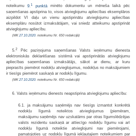
1
noteikumu
9.
punktā
minēto dokumentu un mēneša laikā pēc
saņemšanas apstiprina to, visos atvieglojumu apliecības eksemplāros
aizpildot VI daļu un vienu apstiprinātu atvieglojumu apliecības
eksemplāru nosūtot izmaksātājam, vai sniedz atteikumu apstiprināt
atvieglojumu apliecību.
(MK
27.10.2020.
noteikumu Nr. 650 redakcijā)
2
5.
Pēc paziņojuma saņemšanas Valsts ieņēmumu dienesta
elektroniskās deklarēšanas sistēmā vai apstiprinātās atvieglojumu
apliecības saņemšanas izmaksātājs, sākot ar dienu, ar kuru
pieprasīts piemērot nodokļu atvieglojumus, nodokļus no maksājumiem
ir tiesīgs piemērot saskaņā ar nodokļu līgumu.
(MK
27.10.2020.
noteikumu Nr. 650 redakcijā)
6. Valsts ieņēmumu dienests neapstiprina atvieglojumu apliecību:
6.1. ja maksājumu saņēmējs nav tiesīgs izmantot konkrētā
nodokļu līgumā noteiktos atvieglojumus (piemēram,
maksājumu saņēmējs nav uzskatāms par otras līgumslēdzējas
valsts rezidentu saskaņā ar attiecīgo nodokļu līgumu vai arī
nodokļu līgumā noteiktie atvieglojumi nav piemērojami,
pamatojoties uz nodokļu līgumā iekļautajiem noteikumiem par