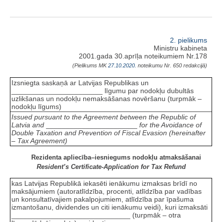
2. pielikums
Ministru kabineta
2001.gada 30.aprīļa noteikumiem Nr.178
(Pielikums MK
27.10.2020.
noteikumu Nr. 650 redakcijā)
Izsniegta saskaņā ar Latvijas Republikas un
_______________________ līgumu par nodokļu dubultās
uzlikšanas un nodokļu nemaksāšanas novēršanu (turpmāk –
nodokļu līgums)
Issued pursuant to the Agreement between the Republic of
Latvia and
_______________________
for the Avoidance of
Double Taxation and Prevention of Fiscal Evasion (hereinafter
– Tax Agreement)
Rezidenta apliecība–iesniegums nodokļu atmaksāšanai
Resident’s Certificate-Application for Tax Refund
kas Latvijas Republikā iekasēti ienākumu izmaksas brīdī no
maksājumiem (autoratlīdzība, procenti, atlīdzība par vadības
un konsultatīvajiem pakalpojumiem, atlīdzība par īpašuma
izmantošanu, dividendes un citi ienākumu veidi), kuri izmaksāti
______________________________ (turpmāk – otra