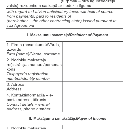
_______________________ (turpmāk – otra līgumslēdzēja
valsts) rezidentiem saskaņā ar nodokļu līgumu
with regard to Latvian anticipatory taxes withheld at source
from payments, paid to residents of _______________
(hereinafter – the other contracting state) issued pursuant to
Tax Agreement
I. Maksājumu saņēmējs/
Recipient of Payment
1. Firma (nosaukums)/Vārds,
uzvārds
Firm (name)/Name, surname
2. Nodokļu maksātāja
reģistrācijas numurs/personas
kods
Taxpayer’s registration
number/identity number
3. Adrese
Address
4. Kontaktinformācija
–
e-
pasta adrese, tālrunis
Contact details – e-mail
address, phone number
II. Maksājumu izmaksātājs/
Payer of Income
1. Nodokļu maksātāja