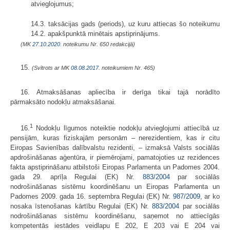
atvieglojumus;
14.3. taksācijas gads (periods), uz kuru attiecas šo noteikumu
14.2. apakšpunktā minētais apstiprinājums.
(MK
27.10.2020.
noteikumu Nr. 650 redakcijā)
15.
(Svītrots ar MK
08.08.2017.
noteikumiem Nr. 465)
16. Atmaksāšanas apliecība ir derīga tikai tajā norādīto
pārmaksāto nodokļu atmaksāšanai.
1
16.
Nodokļu līgumos noteiktie nodokļu atvieglojumi attiecībā uz
pensijām, kuras fiziskajām personām – nerezidentiem, kas ir citu
Eiropas Savienības dalībvalstu rezidenti, – izmaksā Valsts sociālās
apdrošināšanas aģentūra, ir piemērojami, pamatojoties uz rezidences
fakta apstiprināšanu atbilstoši Eiropas Parlamenta un Padomes 2004.
gada 29. aprīļa Regulai (EK) Nr.
883/2004
par sociālās
nodrošināšanas sistēmu koordinēšanu un Eiropas Parlamenta un
Padomes 2009. gada 16. septembra Regulai (EK) Nr.
987/2009
, ar ko
nosaka īstenošanas kārtību Regulai (EK) Nr.
883/2004
par sociālās
nodrošināšanas sistēmu koordinēšanu, saņemot no attiecīgās
kompetentās iestādes veidlapu E 202, E 203 vai E 204 vai