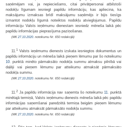
saņēmējam vai, ja nepieciešams, citai privātpersonai atbilstoši
nodokļu līgumam iesniegt papildu informāciju, kas apliecina, ka
maksājumu izmaksas brīdī maksājumu saņēmējs ir bijis tiesīgs
izmantot nodokļu līgumā noteiktos nodokļu atvieglojumus. Papildu
informāciju Valsts ieņēmumu dienestam iesniedz mēneša laikā pēc
papildu informācijas pieprasījuma paziņošanas.
(MK
27.10.2020.
noteikumu Nr. 650 redakcijā)
1
11.
Valsts ieņēmumu dienests izskata iesniegtos dokumentus un
papildu informāciju un mēneša laikā pieņem lēmumu par šo noteikumu
10.
punktā minēto pārmaksāto nodokļa summu atmaksu pilnībā vai
daļēji vai pieņem lēmumu par atteikumu atmaksāt pārmaksāto
nodokļa summu.
(MK
27.10.2020.
noteikumu Nr. 650 redakcijā)
2
11.
Ja papildu informācija nav saņemta šo noteikumu
11.
punktā
minētajā termiņā, Valsts ieņēmumu dienests mēneša laikā pēc papildu
informācijas saņemšanai paredzētā termiņa beigām pieņem lēmumu
par atteikumu atmaksāt pārmaksāto nodokļa summu.
(MK
27.10.2020.
noteikumu Nr. 650 redakcijā)