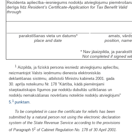
Rezidenta apliecība–iesniegums nodokļu atvieglojumu piemērošan
derīga līdz
Resident’s Certificate-Application for Tax Benefit Valid
through
___________________________________
_________________
parakstīšanas vieta un datums*
amats, vārds
place and date
position, nam
* Nav jāaizpilda, ja parakst
Not completed if signed wi
1
Aizpilda, ja fiziskā persona iesniedz atvieglojumu apliecību,
neizmantojot Valsts ieņēmumu dienesta elektroniskās
deklarēšanas sistēmu, atbilstoši Ministru kabineta 2001. gada
30. aprīļa noteikumu Nr. 178 "Kārtība, kādā piemērojami
starptautiskajos līgumos par nodokļu dubultās uzlikšanas un
nodokļu nemaksāšanas novēršanu noteiktie nodokļu atvieglojumi"
1
5.
punktam
.
To be completed in case the certificate for reliefs has been
submitted by a natural person not using the electronic declaration
system of the State Revenue Service according to the provisions
1
of Paragraph 5
of Cabinet Regulation No. 178 of 30 April 2001
.