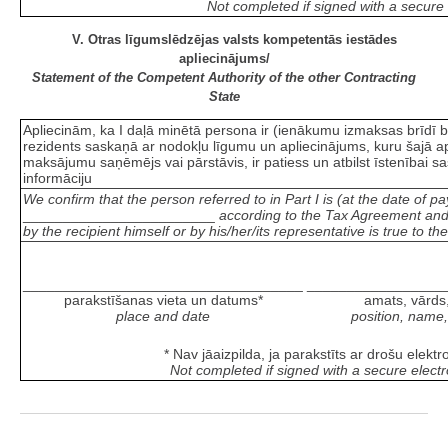
Not completed if signed with a secure 
V. Otras līgumslēdzējas valsts kompetentās iestādes
apliecinājums/
Statement of the Competent Authority of the other Contracting
State
Apliecinām, ka I daļā minētā persona ir (ienākumu izmaksas brīd
rezidents saskaņā ar nodokļu līgumu un apliecinājums, kuru šajā a
maksājumu saņēmējs vai pārstāvis, ir patiess un atbilst īstenībai 
informāciju
We confirm that the person referred to in Part I is (at the date of 
________________________
according to the Tax Agreement and 
by the recipient himself or by his/her/its representative is true to t
___________________________________
_________________
parakstīšanas vieta un datums*
amats, vārds
place and date
position, name
* Nav jāaizpilda, ja parakstīts ar drošu elekt
Not completed if signed with a secure electr