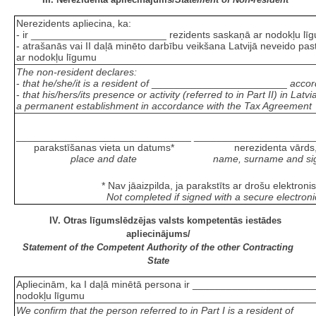
Nerezidents apliecina, ka:
- ir ________________________ rezidents saskaņā ar nodokļu lī
- atrašanās vai II daļā minēto darbību veikšana Latvijā neveido pa
ar nodokļu līgumu
The non-resident declares:
-
that he/she/it is a resident of
________________________
accor
-
that his/hers/its presence or activity (referred to in Part II) in Latv
a permanent establishment in accordance with the Tax Agreement
_______________________________
_____________________
parakstīšanas vieta un datums*
nerezidenta vārds
place and date
name, surname and sig
* Nav jāaizpilda, ja parakstīts ar drošu elektron
Not completed if signed with a secure electroni
IV. Otras līgumslēdzējas valsts kompetentās iestādes
apliecinājums/
Statement of the Competent Authority of the other Contracting
State
Apliecinām, ka I daļā minētā persona ir ______________________
nodokļu līgumu
We confirm that the person referred to in Part I is a resident of