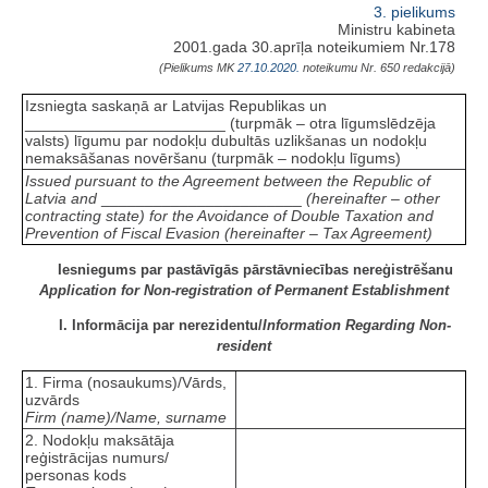
3. pielikums
Ministru kabineta
2001.gada 30.aprīļa noteikumiem Nr.178
(Pielikums MK
27.10.2020.
noteikumu Nr. 650 redakcijā)
Izsniegta saskaņā ar Latvijas Republikas un
_______________________ (turpmāk – otra līgumslēdzēja
valsts) līgumu par nodokļu dubultās uzlikšanas un nodokļu
nemaksāšanas novēršanu (turpmāk – nodokļu līgums)
Issued pursuant to the Agreement between the Republic of
Latvia and
_______________________
(hereinafter – other
contracting state) for the Avoidance of Double Taxation and
Prevention of Fiscal Evasion (hereinafter – Tax Agreement)
Iesniegums par pastāvīgās pārstāvniecības nereģistrēšanu
Application for Non-registration of Permanent Establishment
I. Informācija par nerezidentu/
Information Regarding Non-
resident
1. Firma (nosaukums)/Vārds,
uzvārds
Firm (name)/Name, surname
2. Nodokļu maksātāja
reģistrācijas numurs/
personas kods