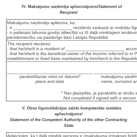
IV. Maksājumu saņēmēja apliecinājums/
Statement of
Recipient
Maksājumu saņēmējs apliecina, ka:
- ir ________________________ rezidents saskaņā ar nodokļu lī
- ir patiesais labuma guvējs attiecībā uz III daļā minētajiem ienāku
pārstāvniecību vai pastāvīgo bāzi Latvijas Republikā
The recipient declares:
-
that he/she/it is a resident of
________________________
accor
-
that he/she/it is the beneficial owner of the income referred to in
establishment or fixed base maintained by him/her/it in the Republic
___________________________________
_________________
parakstīšanas vieta un datums*
maksājumu saņēmēj
place and date
name, surname and 
* Nav jāaizpilda, ja parakstīts ar drošu
Not completed if signed with a secure 
V. Otras līgumslēdzējas valsts kompetentās iestādes
apliecinājums/
Statement of the Competent Authority of the other Contracting
State
Apliecinām, ka I daļā minētā persona ir (maksājuma izmaksas br