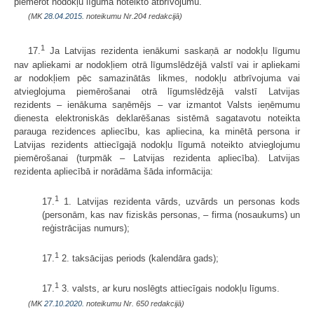
piemērot nodokļu līgumā noteikto atbrīvojumu.
(MK
28.04.2015.
noteikumu Nr.204 redakcijā)
1
17.
Ja Latvijas rezidenta ienākumi saskaņā ar nodokļu līgumu
nav apliekami ar nodokļiem otrā līgumslēdzējā valstī vai ir apliekami
ar nodokļiem pēc samazinātās likmes, nodokļu atbrīvojuma vai
atvieglojuma piemērošanai otrā līgumslēdzējā valstī Latvijas
rezidents – ienākuma saņēmējs – var izmantot Valsts ieņēmumu
dienesta elektroniskās deklarēšanas sistēmā sagatavotu noteikta
parauga rezidences apliecību, kas apliecina, ka minētā persona ir
Latvijas rezidents attiecīgajā nodokļu līgumā noteikto atvieglojumu
piemērošanai (turpmāk – Latvijas rezidenta apliecība). Latvijas
rezidenta apliecībā ir norādāma šāda informācija:
1
17.
1. Latvijas rezidenta vārds, uzvārds un personas kods
(personām, kas nav fiziskās personas, – firma (nosaukums) un
reģistrācijas numurs);
1
17.
2. taksācijas periods (kalendāra gads);
1
17.
3. valsts, ar kuru noslēgts attiecīgais nodokļu līgums.
(MK
27.10.2020.
noteikumu Nr. 650 redakcijā)