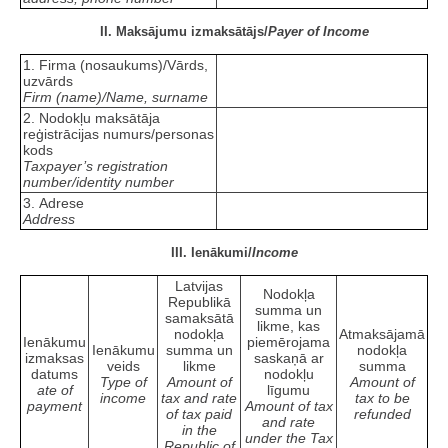
II. Maksājumu izmaksātājs/
Payer of Income
1. Firma (nosaukums)/Vārds,
uzvārds
Firm (name)/Name, surname
2. Nodokļu maksātāja
reģistrācijas numurs/personas
kods
Taxpayer’s registration
number/identity number
3. Adrese
Address
III. Ienākumi/
Income
Latvijas
Nodokļa
Republikā
summa un
samaksātā
likme, kas
nodokļa
Atmaksājamā
Ienākumu
piemērojama
Ienākumu
summa un
nodokļa
izmaksas
saskaņā ar
veids
likme
summa
datums
nodokļu
Type of
Amount of
Amount of
ate of
līgumu
income
tax and rate
tax to be
payment
Amount of tax
of tax paid
refunded
and rate
in the
under the Tax
Republic of