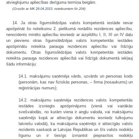
atvieglojumu apliecības derīguma termiņa beigām.
(Grozīts ar MK
28.04.2015.
noteikumiem Nr.204)
14. Ja otras līgumslēdzējas valsts kompetentā iestāde nevar
apstiprināt šo noteikumu
2.
pielikumā norādīto rezidences apliecību,
nerezidents minēto apliecību iesniedz ar aizpildītu I, II, III un IV daļu
un pievieno otras līgumslēdzējas valsts kompetentās iestādes
apstiprinātu noteikta parauga rezidences apliecību vai līdzīgu
dokumentu. Otras līgumslēdzējas valsts kompetentās iestādes
noteikta parauga rezidences apliecībā vai līdzīgā dokumentā iekļauj
šādu informāciju:
14.1. maksājumu saņēmēja vārds, uzvārds un personas kods
(personām, kas nav fiziskās personas, – firma (nosaukums) un
reģistrācijas numurs);
14.2. maksājumu saņēmēja rezidences valsts kompetentās
iestādes izsniegts apstiprinājums (vienā vai vairākās
svešvalodās, no kurām viena ir angļu valoda, vai maksājumu
saņēmējs kopā ar attiecīgo dokumentu iesniedz tulkojumu
latviešu valodā), ka maksājuma saņēmējs ir attiecīgās valsts
rezidents saskaņā ar Latvijas Republikas un šīs valsts nodokļu
līgumu un ir tiesīgs izmantot pieprasītos nodokļu