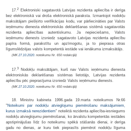
2
17.
Elektroniski sagatavotā Latvijas rezidenta apliecība ir derīga
bez elektroniskā vai droša elektroniskā paraksta. Izmantojot nodokļu
maksātājam piešķirto verifikācijas kodu, var pārliecināties par Valsts
ieņēmumu dienesta elektroniskās deklarēšanas sistēmā sagatavotās
rezidenta apliecības autentiskumu. Ja nepieciešams, Valsts
ieņēmumu dienests izsniedz sagatavoto Latvijas rezidenta apliecību
papīra formā, parakstītu un apzīmogotu, ja to pieprasa otras
līgumslēdzējas valsts kompetentā iestāde vai ienākuma izmaksātājs.
(MK
27.10.2020.
noteikumu Nr. 650 redakcijā)
3
17.
Nodokļu maksātājam, kurš nav Valsts ieņēmumu dienesta
elektroniskās deklarēšanas sistēmas lietotājs, Latvijas rezidenta
apliecību pēc pieprasījuma izsniedz Valsts ieņēmumu dienests.
(MK
27.10.2020.
noteikumu Nr. 650 redakcijā)
18. Ministru kabineta 1996.gada 19.marta noteikumos Nr.66
"
Noteikumi par nodokļu atvieglojumu piemērošanu maksājumiem,
kurus izmaksā nerezidentiem
" noteiktā rezidenta apliecība-iesniegums
nodokļu atvieglojumu piemērošanai, ko ārvalstu kompetentās iestādes
apstiprinājušas līdz šo noteikumu spēkā stāšanās dienai, ir derīga
gadu no dienas, ar kuru tiek pieprasīts piemērot nodokļu līguma