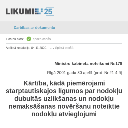
Darbības ar dokumentu
Tiesību akts:
spēkā esošs
Attēlotā redakcija: 04.11.2020. - ... /
Spēkā esošā
Ministru kabineta noteikumi Nr.178
Rīgā 2001.gada 30.aprīlī (prot. Nr.21 4.§)
Kārtība, kādā piemērojami
starptautiskajos līgumos par nodokļu
dubultās uzlikšanas un nodokļu
nemaksāšanas novēršanu noteiktie
nodokļu atvieglojumi