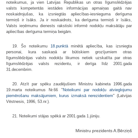
noteikumus, ja vien Latvijas Republikas un otras līgumslēdzējas
valsts kompetentās iestādes informācijas apmaiņas gaitā nav
noskaidrojušas, ka izsniegtās apliecības-iesnieguma derīguma
termiņš ir īsāks. Ja ir noskaidrots, ka derīguma termiņš ir īsāks,
Valsts ieņēmumu dienests rakstiski informē nodokļu maksātāju par
apliecības derīguma termiņa beigām.
19. Šo noteikumu
18.punktā
minētā apliecība, kas izsniegta
personai, kura saskaņā ar būtiskiem grozījumiem otras
līgumslēdzējas valsts nodokļu likumos netiek uzskatīta par otras
līgumslēdzējas valsts rezidentu, ir derīga līdz 2001.gada
31.decembrim.
20. Atzīt par spēku zaudējušiem Ministru kabineta 1996.gada
19.marta noteikumus Nr.66 "
Noteikumi par nodokļu atvieglojumu
piemērošanu maksājumiem, kurus izmaksā nerezidentiem
" (Latvijas
Vēstnesis, 1996, 53.nr.).
21. Noteikumi stājas spēkā ar 2001.gada 1.jūniju.
Ministru prezidents A.Bērziņš