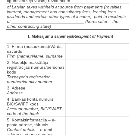
līgumslēdzēja valsts) rezidentiem
of Latvian taxes withheld at source from payments (royalties,
interest, management and consultancy fees, leasing fees,
dividends and certain other types of income), paid to residents
of ______________________________ (hereinafter – the
other contracting state)
I. Maksājumu saņēmējs/
Recipient of Payment
1. Firma (nosaukums)/Vārds,
uzvārds
Firm (name)/Name, surname
2. Nodokļu maksātāja
reģistrācijas numurs/personas
kods
Taxpayer’s registration
number/identity number
3. Adrese
Address
4. Bankas konta numurs,
BIC/SWIFT kods
Account number, BIC/SWIFT
code of the bank
5. Kontaktinformācija
–
e-
pasta adrese, tālrunis
Contact details – e-mail
address, phone number