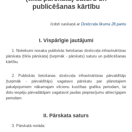
publicēšanas kārtību
Izdoti saskaņā ar
Dzelzceļa likuma
28.pantu
I. Vispārīgie jautājumi
1. Noteikumi nosaka publiskās lietošanas dzelzceļa infrastruktūras
pār­skata (tīkla pārskata) (turpmāk - pārskats) saturu un publicēšanas
kārtību.
2. Publiskās lietošanas dzelzceļa infrastruktūras pārvaldītājs
(turpmāk - pārvaldītājs) sagatavo pārskatu par plānotajiem
pakalpojumiem nākamajam vilcienu kustības grafika periodam, lai
dotu iespēju pārvadātājam sagatavot jaudas pieprasījumu attiecīgajam
periodam.
II. Pārskata saturs
3. Pārskatā norāda: