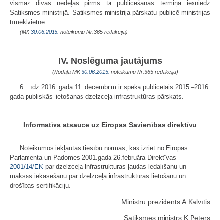
vismaz divas nedēļas pirms tā publicēšanas termiņa iesniedz
Satiksmes ministrijā. Satiksmes ministrija pārskatu publicē ministrijas
tīmekļvietnē.
(MK
30.06.2015.
noteikumu Nr.365 redakcijā)
IV. Noslēguma jautājums
(Nodaļa MK
30.06.2015.
noteikumu Nr.365 redakcijā)
6. Līdz 2016. gada 11. decembrim ir spēkā publicētais 2015.–2016.
gada publiskās lietošanas dzelzceļa infrastruktūras pārskats.
Informatīva atsauce uz Eiropas Savienības direktīvu
Noteikumos iekļautas tiesību normas, kas izriet no Eiropas
Parlamenta un Padomes 2001.gada 26.februāra Direktīvas
2001/14/EK
par dzelzceļa infrastruktūras jaudas iedalīšanu un
maksas iekasēšanu par dzelzceļa infrastruktūras lietošanu un
drošības sertifikāciju.
Ministru prezidents A.Kalvītis
Satiksmes ministrs K.Peters