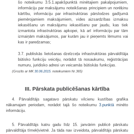
šo noteikumu 3.5.1.apakšpunktā minētajiem pakalpojumiem,
informāciju par maksājumu noteikšanas principiem un norēķinu
kārtību, informāciju par infrastruktūras pārslodzes gadījumā
piemērojamiem maksājumiem, vides aizsardzības izmaksu
iekasēšanu un maksājumu iekasēšanu par jaudu, kas tiek
izmantota infrastruktūras apkopei, kā arī informāciju par tām
izmaiņām maksājumos, par kurām jau ir pieņemts lēmums vai
kas ir paredzamas;
3.7. publiskās lietošanas dzelzceļa infrastruktūras pārvaldītāja
būtisko funkciju veicēju, norādot tā nosaukumu, reģistrācijas
numuru, juridisko adresi un veicamās būtiskās funkcijas.
(Grozīts ar MK
30.06.2015.
noteikumiem Nr.365)
III. Pārskata publicēšanas kārtība
4. Pārvaldītājs sagatavo pārskatu vilcienu kustības grafika
nākamajam periodam, norādot tajā šo noteikumu
3.punktā
minēto
informāciju.
5. Pārvaldītājs katru gadu līdz 15. janvārim publicē pārskatu
pārvaldītāja tīmekļvietnē. Ja tāda nav izveidota, pārvaldītājs pārskatu