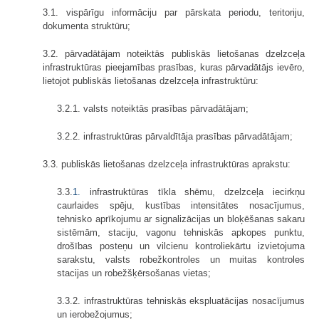
3.1. vispārīgu informāciju par pārskata periodu, teritoriju,
dokumenta struktūru;
3.2. pārvadātājam noteiktās publiskās lietošanas dzelzceļa
infrastruktūras pieejamības prasības, kuras pārvadātājs ievēro,
lietojot publiskās lietošanas dzelzceļa infrastruktūru:
3.2.1. valsts noteiktās prasības pārvadātājam;
3.2.2. infrastruktūras pārvaldītāja prasības pārvadātājam;
3.3. publiskās lietošanas dzelzceļa infrastruktūras aprakstu:
3.3.
1.
infrastruktūras tīkla shēmu, dzelzceļa iecirkņu
caurlaides spēju, kustības intensitātes nosacījumus,
tehnisko aprīkojumu ar signalizācijas un bloķēšanas sakaru
sistēmām, staciju, vagonu tehniskās apkopes punktu,
drošības posteņu un vilcienu kontroliekārtu izvietojuma
sarakstu, valsts robežkontroles un muitas kontroles
stacijas un robežšķērsošanas vietas;
3.3.2. infrastruktūras tehniskās ekspluatācijas nosacījumus
un iero­bežojumus;