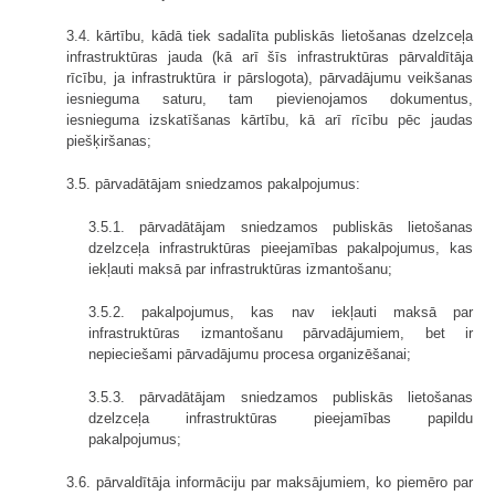
3.4. kārtību, kādā tiek sadalīta publiskās lietošanas dzelzceļa
infra­struktūras jauda (kā arī šīs infrastruktūras pārvaldītāja
rīcību, ja infrastruktūra ir pārslogota), pārvadājumu veikšanas
iesnieguma saturu, tam pievienojamos do­kumentus,
iesnieguma izskatīšanas kārtību, kā arī rīcību pēc jaudas
piešķiršanas;
3.5. pārvadātājam sniedzamos pakalpojumus:
3.5.1. pārvadātājam sniedzamos publiskās lietošanas
dzelzceļa infra­struktūras pieejamības pakalpojumus, kas
iekļauti maksā par infrastruktūras izmantošanu;
3.5.2. pakalpojumus, kas nav iekļauti maksā par
infrastruktūras izmanto­šanu pārvadājumiem, bet ir
nepieciešami pārvadājumu procesa organizēšanai;
3.5.3. pārvadātājam sniedzamos publiskās lietošanas
dzelzceļa infra­struktūras pieejamības papildu
pakalpojumus;
3.6. pārvaldītāja informāciju par maksājumiem, ko piemēro par