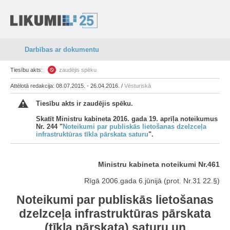
Darbības ar dokumentu
Tiesību akts:
zaudējis spēku
Attēlotā redakcija: 08.07.2015. - 26.04.2016. /
Vēsturiskā
Tiesību akts ir zaudējis spēku.
Skatīt Ministru kabineta 2016. gada 19. aprīļa noteikumus
Nr. 244 "
Noteikumi par publiskās lietošanas dzelzceļa
infrastruktūras tīkla pārskata saturu
".
Ministru kabineta noteikumi Nr.461
Rīgā 2006.gada 6.jūnijā (prot. Nr.31 22.§)
Noteikumi par publiskās lietošanas
dzelzceļa infrastruktūras pārskata
(tīkla pārskata) saturu un