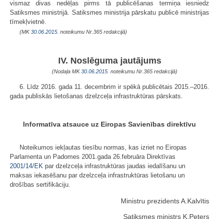
vismaz divas nedēļas pirms tā publicēšanas termiņa iesniedz
Satiksmes ministrijā. Satiksmes ministrija pārskatu publicē ministrijas
tīmekļvietnē.
(MK
30.06.2015.
noteikumu Nr.365 redakcijā)
IV. Noslēguma jautājums
(Nodaļa MK
30.06.2015.
noteikumu Nr.365 redakcijā)
6. Līdz 2016. gada 11. decembrim ir spēkā publicētais 2015.–2016.
gada publiskās lietošanas dzelzceļa infrastruktūras pārskats.
Informatīva atsauce uz Eiropas Savienības direktīvu
Noteikumos iekļautas tiesību normas, kas izriet no Eiropas
Parlamenta un Padomes 2001.gada 26.februāra Direktīvas
2001/14/EK
par dzelzceļa infrastruktūras jaudas iedalīšanu un
maksas iekasēšanu par dzelzceļa infrastruktūras lietošanu un
drošības sertifikāciju.
Ministru prezidents A.Kalvītis
Satiksmes ministrs K.Peters