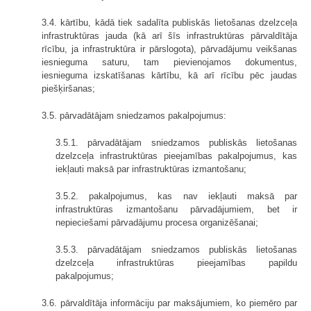
3.4. kārtību, kādā tiek sadalīta publiskās lietošanas dzelzceļa
infra­struktūras jauda (kā arī šīs infrastruktūras pārvaldītāja
rīcību, ja infrastruktūra ir pārslogota), pārvadājumu veikšanas
iesnieguma saturu, tam pievienojamos do­kumentus,
iesnieguma izskatīšanas kārtību, kā arī rīcību pēc jaudas
piešķiršanas;
3.5. pārvadātājam sniedzamos pakalpojumus:
3.5.1. pārvadātājam sniedzamos publiskās lietošanas
dzelzceļa infra­struktūras pieejamības pakalpojumus, kas
iekļauti maksā par infrastruktūras izmantošanu;
3.5.2. pakalpojumus, kas nav iekļauti maksā par
infrastruktūras izmanto­šanu pārvadājumiem, bet ir
nepieciešami pārvadājumu procesa organizēšanai;
3.5.3. pārvadātājam sniedzamos publiskās lietošanas
dzelzceļa infra­struktūras pieejamības papildu
pakalpojumus;
3.6. pārvaldītāja informāciju par maksājumiem, ko piemēro par