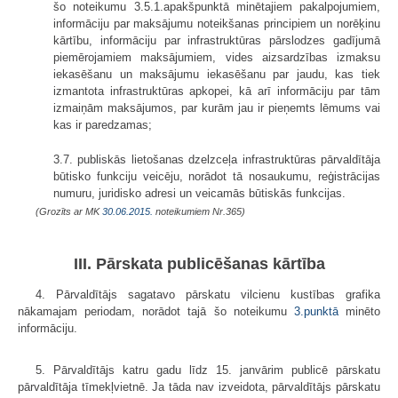
šo noteikumu 3.5.1.apakšpunktā minētajiem pakalpojumiem,
informāciju par maksājumu noteikšanas principiem un norēķinu
kārtību, informāciju par infrastruktūras pārslodzes gadījumā
piemērojamiem maksājumiem, vides aizsardzības izmaksu
iekasēšanu un maksājumu iekasēšanu par jaudu, kas tiek
izmantota infrastruktūras apkopei, kā arī informāciju par tām
izmaiņām maksājumos, par kurām jau ir pieņemts lēmums vai
kas ir paredzamas;
3.7. publiskās lietošanas dzelzceļa infrastruktūras pārvaldītāja
būtisko funkciju veicēju, norādot tā nosaukumu, reģistrācijas
numuru, juridisko adresi un veicamās būtiskās funkcijas.
(Grozīts ar MK
30.06.2015.
noteikumiem Nr.365)
III. Pārskata publicēšanas kārtība
4. Pārvaldītājs sagatavo pārskatu vilcienu kustības grafika
nākamajam periodam, norādot tajā šo noteikumu
3.punktā
minēto
informāciju.
5. Pārvaldītājs katru gadu līdz 15. janvārim publicē pārskatu
pārvaldītāja tīmekļvietnē. Ja tāda nav izveidota, pārvaldītājs pārskatu