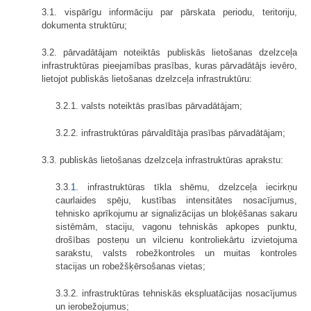
3.1. vispārīgu informāciju par pārskata periodu, teritoriju,
dokumenta struktūru;
3.2. pārvadātājam noteiktās publiskās lietošanas dzelzceļa
infrastruktūras pieejamības prasības, kuras pārvadātājs ievēro,
lietojot publiskās lietošanas dzelzceļa infrastruktūru:
3.2.1. valsts noteiktās prasības pārvadātājam;
3.2.2. infrastruktūras pārvaldītāja prasības pārvadātājam;
3.3. publiskās lietošanas dzelzceļa infrastruktūras aprakstu:
3.3.
1.
infrastruktūras tīkla shēmu, dzelzceļa iecirkņu
caurlaides spēju, kustības intensitātes nosacījumus,
tehnisko aprīkojumu ar signalizācijas un bloķēšanas sakaru
sistēmām, staciju, vagonu tehniskās apkopes punktu,
drošības posteņu un vilcienu kontroliekārtu izvietojuma
sarakstu, valsts robežkontroles un muitas kontroles
stacijas un robežšķērsošanas vietas;
3.3.2. infrastruktūras tehniskās ekspluatācijas nosacījumus
un iero­bežojumus;