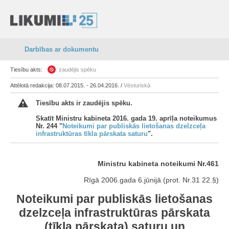
Darbības ar dokumentu
Tiesību akts:
zaudējis spēku
Attēlotā redakcija: 08.07.2015. - 26.04.2016. /
Vēsturiskā
Tiesību akts ir zaudējis spēku.
Skatīt Ministru kabineta 2016. gada 19. aprīļa noteikumus
Nr. 244 "
Noteikumi par publiskās lietošanas dzelzceļa
infrastruktūras tīkla pārskata saturu
".
Ministru kabineta noteikumi Nr.461
Rīgā 2006.gada 6.jūnijā (prot. Nr.31 22.§)
Noteikumi par publiskās lietošanas
dzelzceļa infrastruktūras pārskata
(tīkla pārskata) saturu un