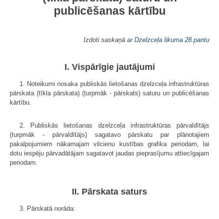
publicēšanas kārtību
Izdoti saskaņā ar
Dzelzceļa likuma
28.pantu
I. Vispārīgie jautājumi
1. Noteikumi nosaka publiskās lietošanas dzelzceļa infrastruktūras
pār­skata (tīkla pārskata) (turpmāk - pārskats) saturu un publicēšanas
kārtību.
2. Publiskās lietošanas dzelzceļa infrastruktūras pārvaldītājs
(turpmāk - pārvaldītājs) sagatavo pārskatu par plānotajiem
pakalpojumiem nākamajam vilcienu kustības grafika periodam, lai
dotu iespēju pārvadātājam sagatavot jaudas pieprasījumu attiecīgajam
periodam.
II. Pārskata saturs
3. Pārskatā norāda: