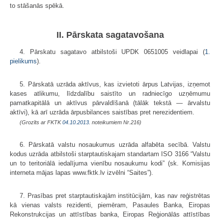
to stāšanās spēkā.
II. Pārskata sagatavošana
4. Pārskatu sagatavo atbilstoši UPDK 0651005 veidlapai (
1.
pielikums
).
5. Pārskatā uzrāda aktīvus, kas izvietoti ārpus Latvijas, izņemot
kases atlikumu, līdzdalību saistīto un radniecīgo uzņēmumu
pamatkapitālā un aktīvus pārvaldīšanā (tālāk tekstā — ārvalstu
aktīvi), kā arī uzrāda ārpusbilances saistības pret nerezidentiem.
(Grozīts ar FKTK
04.10.2013.
noteikumiem Nr.216)
6. Pārskatā valstu nosaukumus uzrāda alfabēta secībā. Valstu
kodus uzrāda atbilstoši starptautiskajam standartam ISO 3166 “Valstu
un to teritoriālā iedalījuma vienību nosaukumu kodi” (sk. Komisijas
interneta mājas lapas www.fktk.lv izvēlni “Saites”).
7. Prasības pret starptautiskajām institūcijām, kas nav reģistrētas
kā vienas valsts rezidenti, piemēram, Pasaules Banka, Eiropas
Rekonstrukcijas un attīstības banka, Eiropas Reģionālās attīstības