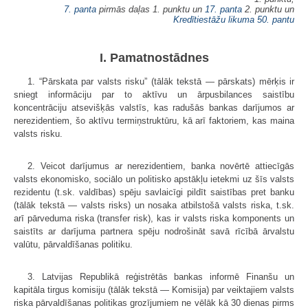
7. panta
pirmās daļas 1. punktu un
17. panta
2. punktu un
Kredītiestāžu likuma
50. pantu
I. Pamatnostādnes
1. “Pārskata par valsts risku” (tālāk tekstā — pārskats) mērķis ir
sniegt informāciju par to aktīvu un ārpusbilances saistību
koncentrāciju atsevišķās valstīs, kas radušās bankas darījumos ar
nerezidentiem, šo aktīvu termiņstruktūru, kā arī faktoriem, kas maina
valsts risku.
2. Veicot darījumus ar nerezidentiem, banka novērtē attiecīgās
valsts ekonomisko, sociālo un politisko apstākļu ietekmi uz šīs valsts
rezidentu (t.sk. valdības) spēju savlaicīgi pildīt saistības pret banku
(tālāk tekstā — valsts risks) un nosaka atbilstošā valsts riska, t.sk.
arī pārveduma riska (transfer risk), kas ir valsts riska komponents un
saistīts ar darījuma partnera spēju nodrošināt savā rīcībā ārvalstu
valūtu, pārvaldīšanas politiku.
3. Latvijas Republikā reģistrētās bankas informē Finanšu un
kapitāla tirgus komisiju (tālāk tekstā — Komisija) par veiktajiem valsts
riska pārvaldīšanas politikas grozījumiem ne vēlāk kā 30 dienas pirms