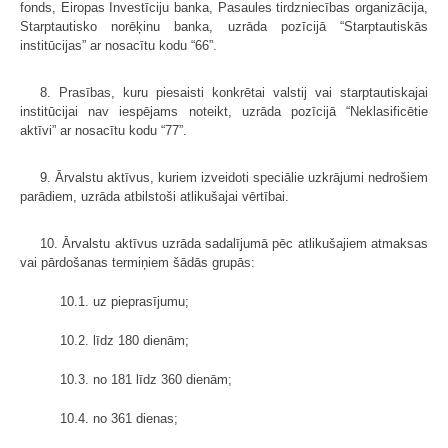
fonds, Eiropas Investīciju banka, Pasaules tirdzniecības organizācija,
Starptautisko norēķinu banka, uzrāda pozīcijā “Starptautiskās
institūcijas” ar nosacītu kodu “66”.
8. Prasības, kuru piesaisti konkrētai valstij vai starptautiskajai
institūcijai nav iespējams noteikt, uzrāda pozīcijā “Neklasificētie
aktīvi” ar nosacītu kodu “77”.
9. Ārvalstu aktīvus, kuriem izveidoti speciālie uzkrājumi nedrošiem
parādiem, uzrāda atbilstoši atlikušajai vērtībai.
10. Ārvalstu aktīvus uzrāda sadalījumā pēc atlikušajiem atmaksas
vai pārdošanas termiņiem šādās grupās:
10.1. uz pieprasījumu;
10.2. līdz 180 dienām;
10.3. no 181 līdz 360 dienām;
10.4. no 361 dienas;