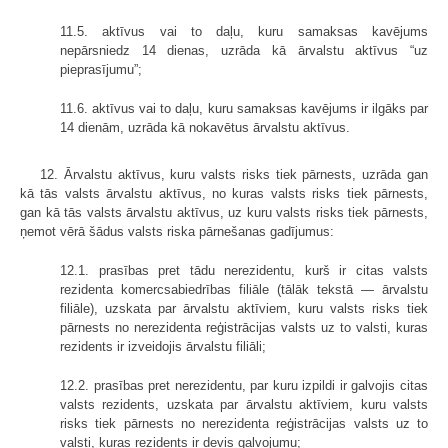
11.5. aktīvus vai to daļu, kuru samaksas kavējums
nepārsniedz 14 dienas, uzrāda kā ārvalstu aktīvus “uz
pieprasījumu”;
11.6. aktīvus vai to daļu, kuru samaksas kavējums ir ilgāks par
14 dienām, uzrāda kā nokavētus ārvalstu aktīvus.
12. Ārvalstu aktīvus, kuru valsts risks tiek pārnests, uzrāda gan
kā tās valsts ārvalstu aktīvus, no kuras valsts risks tiek pārnests,
gan kā tās valsts ārvalstu aktīvus, uz kuru valsts risks tiek pārnests,
ņemot vērā šādus valsts riska pārnešanas gadījumus:
12.1. prasības pret tādu nerezidentu, kurš ir citas valsts
rezidenta komercsabiedrības filiāle (tālāk tekstā — ārvalstu
filiāle), uzskata par ārvalstu aktīviem, kuru valsts risks tiek
pārnests no nerezidenta reģistrācijas valsts uz to valsti, kuras
rezidents ir izveidojis ārvalstu filiāli;
12.2. prasības pret nerezidentu, par kuru izpildi ir galvojis citas
valsts rezidents, uzskata par ārvalstu aktīviem, kuru valsts
risks tiek pārnests no nerezidenta reģistrācijas valsts uz to
valsti, kuras rezidents ir devis galvojumu;