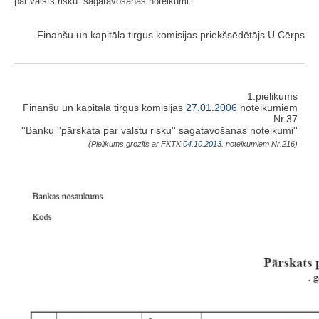
par valsts risku” sagatavošanas noteikumi”.
Finanšu un kapitāla tirgus komisijas priekšsēdētājs U.Cērps
1.pielikums
Finanšu un kapitāla tirgus komisijas
27.01.2006
noteikumiem
Nr.37
''Banku ''pārskata par valstu risku'' sagatavošanas noteikumi''
(Pielikums grozīts ar FKTK
04.10.2013.
noteikumiem Nr.216)