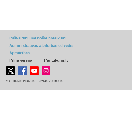
Pašvaldību saistošie noteikumi
Administratīvās atbildības ceļvedis
Apmācības
Pilnā versija
Par Likumi.lv
© Oficiālais izdevējs "Latvijas Vēstnesis"