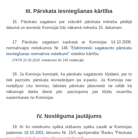
III. Pārskata iesniegšanas kārtība
16. Pārskatu sagatavo par stāvokli pārskata mēneša pēdējā
datumā un iesniedz Komisijai līdz nākamā mēneša 15. datumam.
17. Pārskatu sagatavo saskaņā ar Komisijas 14.10.2008.
normatīvajos noteikumos Nr. 146 "
Elektroniski sagatavoto pārskatu
iesniegšanas normatīvie noteikumi
" noteikto kārtību.
(FKTK
21.05.2010.
noteikumu Nr.145 redakcijā)
18. Ja Komisija konstatē, ka pārskats sagatavots kļūdaini, par to
tiek paziņots pārskata iesniedzējam pa e-pastu. Ja Komisija nav
norādījusi citu termiņu, labotais pārskats jāiesniedz ne vēlāk kā
nākamajā darba dienā pēc paziņojuma par kļūdu esamību
saņemšanas no Komisijas.
IV. Noslēguma jautājums
19. Ar šo noteikumu spēkā stāšanos spēku zaudē ar Komisijas
padomes
19.10.2001.
lēmumu Nr. 15/5 apstiprinātie “Banku “Pārskata