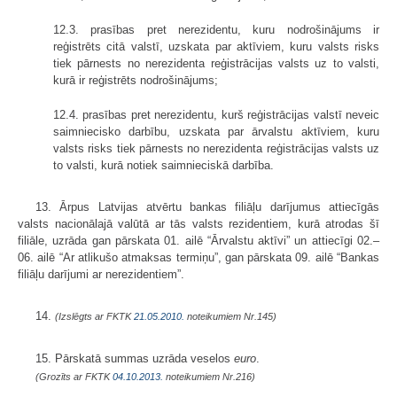
12.3. prasības pret nerezidentu, kuru nodrošinājums ir
reģistrēts citā valstī, uzskata par aktīviem, kuru valsts risks
tiek pārnests no nerezidenta reģistrācijas valsts uz to valsti,
kurā ir reģistrēts nodrošinājums;
12.4. prasības pret nerezidentu, kurš reģistrācijas valstī neveic
saimniecisko darbību, uzskata par ārvalstu aktīviem, kuru
valsts risks tiek pārnests no nerezidenta reģistrācijas valsts uz
to valsti, kurā notiek saimnieciskā darbība.
13. Ārpus Latvijas atvērtu bankas filiāļu darījumus attiecīgās
valsts nacionālajā valūtā ar tās valsts rezidentiem, kurā atrodas šī
filiāle, uzrāda gan pārskata 01. ailē “Ārvalstu aktīvi” un attiecīgi 02.–
06. ailē “Ar atlikušo atmaksas termiņu”, gan pārskata 09. ailē “Bankas
filiāļu darījumi ar nerezidentiem”.
14.
(Izslēgts ar FKTK
21.05.2010.
noteikumiem Nr.145)
15. Pārskatā summas uzrāda veselos
euro
.
(Grozīts ar FKTK
04.10.2013.
noteikumiem Nr.216)