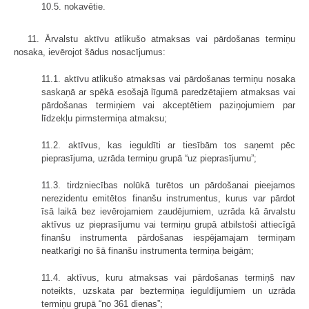
10.5. nokavētie.
11. Ārvalstu aktīvu atlikušo atmaksas vai pārdošanas termiņu
nosaka, ievērojot šādus nosacījumus:
11.1. aktīvu atlikušo atmaksas vai pārdošanas termiņu nosaka
saskaņā ar spēkā esošajā līgumā paredzētajiem atmaksas vai
pārdošanas termiņiem vai akceptētiem paziņojumiem par
līdzekļu pirmstermiņa atmaksu;
11.2. aktīvus, kas ieguldīti ar tiesībām tos saņemt pēc
pieprasījuma, uzrāda termiņu grupā “uz pieprasījumu”;
11.3. tirdzniecības nolūkā turētos un pārdošanai pieejamos
nerezidentu emitētos finanšu instrumentus, kurus var pārdot
īsā laikā bez ievērojamiem zaudējumiem, uzrāda kā ārvalstu
aktīvus uz pieprasījumu vai termiņu grupā atbilstoši attiecīgā
finanšu instrumenta pārdošanas iespējamajam termiņam
neatkarīgi no šā finanšu instrumenta termiņa beigām;
11.4. aktīvus, kuru atmaksas vai pārdošanas termiņš nav
noteikts, uzskata par beztermiņa ieguldījumiem un uzrāda
termiņu grupā “no 361 dienas”;