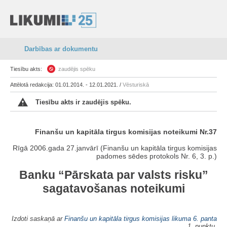
Darbības ar dokumentu
Tiesību akts:
zaudējis spēku
Attēlotā redakcija: 01.01.2014. - 12.01.2021. /
Vēsturiskā
Tiesību akts ir zaudējis spēku.
Finanšu un kapitāla tirgus komisijas noteikumi Nr.37
Rīgā 2006.gada 27.janvārī (Finanšu un kapitāla tirgus komisijas
padomes sēdes protokols Nr. 6, 3. p.)
Banku “Pārskata par valsts risku”
sagatavošanas noteikumi
Izdoti saskaņā ar
Finanšu un kapitāla tirgus komisijas likuma
6. panta
1. punktu,