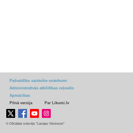
Pašvaldību saistošie noteikumi
Administratīvās atbildības ceļvedis
Apmācības
Pilnā versija
Par Likumi.lv
© Oficiālais izdevējs "Latvijas Vēstnesis"