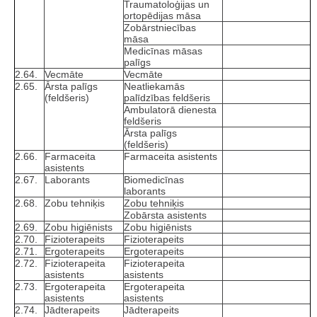
Traumatoloģijas un
ortopēdijas māsa
Zobārstniecības
māsa
Medicīnas māsas
palīgs
2.64.
Vecmāte
Vecmāte
2.65.
Ārsta palīgs
Neatliekamās
(feldšeris)
palīdzības feldšeris
Ambulatorā dienesta
feldšeris
Ārsta palīgs
(feldšeris)
2.66.
Farmaceita
Farmaceita asistents
asistents
2.67.
Laborants
Biomedicīnas
laborants
2.68.
Zobu tehniķis
Zobu tehniķis
Zobārsta asistents
2.69.
Zobu higiēnists
Zobu higiēnists
2.70.
Fizioterapeits
Fizioterapeits
2.71.
Ergoterapeits
Ergoterapeits
2.72.
Fizioterapeita
Fizioterapeita
asistents
asistents
2.73.
Ergoterapeita
Ergoterapeita
asistents
asistents
2.74.
Jādterapeits
Jādterapeits