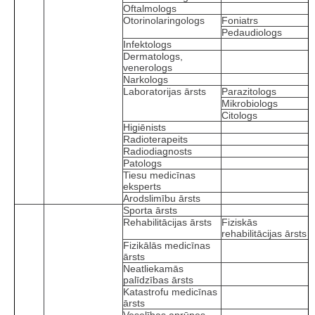
Oftalmologs
Otorinolaringologs
Foniatrs
Pedaudiologs
Infektologs
Dermatologs,
venerologs
Narkologs
Laboratorijas ārsts
Parazitologs
Mikrobiologs
Citologs
Higiēnists
Radioterapeits
Radiodiagnosts
Patologs
Tiesu medicīnas
eksperts
Arodslimību ārsts
Sporta ārsts
Rehabilitācijas ārsts
Fiziskās
rehabilitācijas ārsts
Fizikālās medicīnas
ārsts
Neatliekamās
palīdzības ārsts
Katastrofu medicīnas
ārsts
Veselības aprūpes