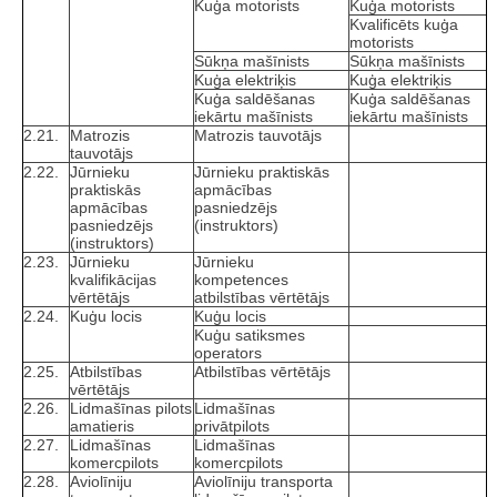
Kuģa motorists
Kuģa motorists
Kvalificēts kuģa
motorists
Sūkņa mašīnists
Sūkņa mašīnists
Kuģa elektriķis
Kuģa elektriķis
Kuģa saldēšanas
Kuģa saldēšanas
iekārtu mašīnists
iekārtu mašīnists
2.21.
Matrozis
Matrozis tauvotājs
tauvotājs
2.22.
Jūrnieku
Jūrnieku praktiskās
praktiskās
apmācības
apmācības
pasniedzējs
pasniedzējs
(instruktors)
(instruktors)
2.23.
Jūrnieku
Jūrnieku
kvalifikācijas
kompetences
vērtētājs
atbilstības vērtētājs
2.24.
Kuģu locis
Kuģu locis
Kuģu satiksmes
operators
2.25.
Atbilstības
Atbilstības vērtētājs
vērtētājs
2.26.
Lidmašīnas pilots
Lidmašīnas
amatieris
privātpilots
2.27.
Lidmašīnas
Lidmašīnas
komercpilots
komercpilots
2.28.
Aviolīniju
Aviolīniju transporta