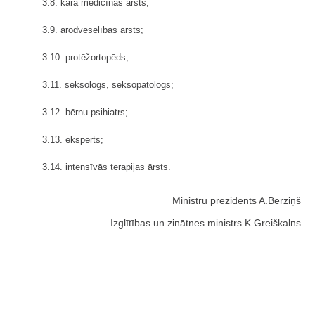
3.8. kara medicīnas ārsts;
3.9. arodveselības ārsts;
3.10. protēžortopēds;
3.11. seksologs, seksopatologs;
3.12. bērnu psihiatrs;
3.13. eksperts;
3.14. intensīvās terapijas ārsts.
Ministru prezidents A.Bērziņš
Izglītības un zinātnes ministrs K.Greiškalns