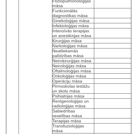
Ftiziopulmonoloģijas
māsa
Funkcionālās
diagnostikas māsa
Ginekoloģijas māsa
Infektoloģijas māsa
Intensīvās terapijas
un anestēzijas māsa
Ķirurģijas māsa
Narkoloģijas māsa
Neatliekamās
palīdzības māsa
Neiroķirurģijas māsa
Neiroloģijas māsa
Oftalmoloģijas māsa
Onkoloģijas māsa
Operāciju māsa
Pirmsskolas iestāžu
un skolu māsa
Psihiatrijas māsa
Rentgenoloģijas un
radioloģijas māsa
Sabiedrības
veselības māsa
Terapijas māsa
Transfuzioloģijas
māsa