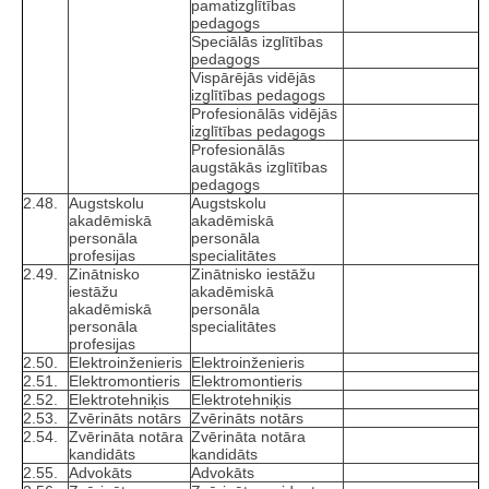
pamatizglītības
pedagogs
Speciālās izglītības
pedagogs
Vispārējās vidējās
izglītības pedagogs
Profesionālās vidējās
izglītības pedagogs
Profesionālās
augstākās izglītības
pedagogs
2.48.
Augstskolu
Augstskolu
akadēmiskā
akadēmiskā
personāla
personāla
profesijas
specialitātes
2.49.
Zinātnisko
Zinātnisko iestāžu
iestāžu
akadēmiskā
akadēmiskā
personāla
personāla
specialitātes
profesijas
2.50.
Elektroinženieris
Elektroinženieris
2.51.
Elektromontieris
Elektromontieris
2.52.
Elektrotehniķis
Elektrotehniķis
2.53.
Zvērināts notārs
Zvērināts notārs
2.54.
Zvērināta notāra
Zvērināta notāra
kandidāts
kandidāts
2.55.
Advokāts
Advokāts