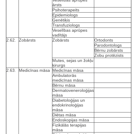
ārsts
Psihoterapeits
Epidemiologs
Ģenētiķis
Transfuziologs
Veselības aprūpes
vadītājs
2.62.
Zobārsts
Zobārsts
Ortodonts
Parodontologs
Bērnu zobārsts
Zobu protēzists
Mutes, sejas un žokļu
ķirurgs
2.63.
Medicīnas māsa
Medicīnas māsa
Ambulatorās
medicīnas māsa
Bērnu māsa
Dermatoveneroloģijas
māsa
Diabetoloģijas un
endokrinoloģijas
māsa
Diētas māsa
Endoskopijas māsa
Fizikālās terapijas
māsa