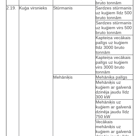
bruto tonnām
2.19.
Kuģa virsnieks
Stūrmanis
Sardzes stūrmanis
uz kuģiem līdz 500
bruto tonnām
Sardzes stūrmanis
uz kuģiem virs 500
bruto tonnām
Kapteiņa vecākais
palīgs uz kuģiem
līdz 3000 bruto
tonnām
Kapteiņa vecākais
palīgs uz kuģiem
virs 3000 bruto
tonnām
Mehāniķis
Mehāniķa palīgs
Mehāniķis uz
kuģiem ar galvenā
dzinēja jaudu līdz
300 kW
Mehāniķis uz
kuģiem ar galvenā
dzinēja jaudu līdz
750 kW
Vecākais
mehāniķis uz
kuģiem ar galvenā