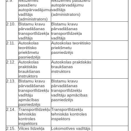
2.9.
Iekšzemes
Iekšzemes pasažieru
pasažieru
autopārvadājumu
autopārvadājumu
vadītājs
vadītājs
(administrators)
(administrators)
2.10.
Bīstamu kravu
Bīstamu kravu
pārvadāšanas
pārvadāšanas
transportlīdzekļa
transportlīdzekļa
vadītājs
vadītājs
2.11.
Autoskolas
Autoskolas teorētisko
teorētisko
priekšmetu
priekšmetu
pasniedzējs
pasniedzējs
2.12.
Autoskolas
Autoskolas praktiskās
praktiskās
braukšanas
braukšanas
instruktors
instruktors
2.13.
Bīstamu kravu
Bīstamu kravu
pārvadāšanas
pārvadāšanas
transportlīdzekļu
transportlīdzekļu
vadītāju
vadītāju apmācības
apmācības
pasniedzējs
pasniedzējs
2.14.
Transportlīdzekļu
Transportlīdzekļu
tehniskās
tehniskās kontroles
kontroles
inspektors
inspektors
2.15.
Vilces līdzekļa
Lokomotīves vadītājs