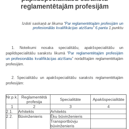
reglamentētajām profesijām
Izdoti saskaņā ar likuma “
Par reglamentētajām profesijām un
profesionālās kvalifikācijas atzīšanu
”
6.panta
1.punktu
1. Noteikumi nosaka specialitāšu, apakšspecialitāšu un
papildspecialitāšu sarakstu likumā “
Par reglamentētajām profesijām
un profesionālās kvalifikācijas atzīšanu
” norādītajām reglamentētajām
profesijām.
2. Specialitāšu un apakšspecialitāšu saraksts reglamentētajām
profesijām:
Nr.p.k.
Reglamentētā
Specialitāte
Apakšspecialitāte
profesija
1
2
3
4
2.1.
Arhitekts
Arhitekts
2.2.
Būvinženieris
Ēku būvinženieris
Transportbūvju
būvinženieris