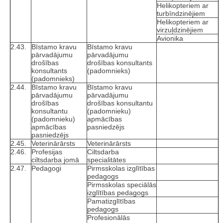
Helikopteriem ar
turbīndzinējiem
Helikopteriem ar
virzuļdzinējiem
Avionika
2.43.
Bīstamo kravu
Bīstamo kravu
pārvadājumu
pārvadājumu
drošības
drošības konsultants
konsultants
(padomnieks)
(padomnieks)
2.44.
Bīstamo kravu
Bīstamo kravu
pārvadājumu
pārvadājumu
drošības
drošības konsultantu
konsultantu
(padomnieku)
(padomnieku)
apmācības
apmācības
pasniedzējs
pasniedzējs
2.45.
Veterinārārsts
Veterinārārsts
2.46.
Profesijas
Ciltsdarba
ciltsdarba jomā
specialitātes
2.47.
Pedagogi
Pirmsskolas izglītības
pedagogs
Pirmsskolas speciālās
izglītības pedagogs
Pamatizglītības
pedagogs
Profesionālās