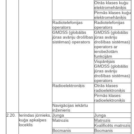
Otrās klases kuģu
elektromehāniķis
Pirmās klases kuģu
elektromehāniķis
Radiotelefonijas
Radiotelefonijas
operators
operators
GMDSS (globālās
GMDSS (globālās
jūras avāriju drošības
jūras avāriju
sistēmas) operators
drošības sistēmas)
operators ar
ierobežotām
funkcijām
Vispārējais
GMDSS (globālās
jūras avāriju
drošības sistēmas)
operators
Radioelektroniķis
Otrās klases
radioelektroniķis
Pirmās klases
radioelektroniķis
Navigācijas iekārtu
inženieris
2.20.
Ierindas jūrnieks,
Junga
Junga
kuģa apkalpes
Matrozis
Matrozis
loceklis
Kvalificēts matrozis
Bocmanis
Bocmanis