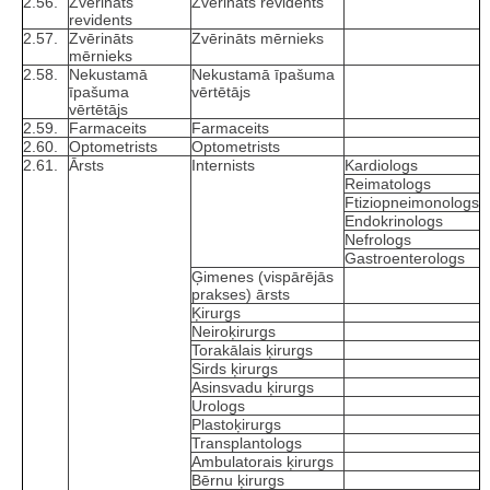
2.56.
Zvērināts
Zvērināts revidents
revidents
2.57.
Zvērināts
Zvērināts mērnieks
mērnieks
2.58.
Nekustamā
Nekustamā īpašuma
īpašuma
vērtētājs
vērtētājs
2.59.
Farmaceits
Farmaceits
2.60.
Optometrists
Optometrists
2.61.
Ārsts
Internists
Kardiologs
Reimatologs
Ftiziopneimonologs
Endokrinologs
Nefrologs
Gastroenterologs
Ģimenes (vispārējās
prakses) ārsts
Ķirurgs
Neiroķirurgs
Torakālais ķirurgs
Sirds ķirurgs
Asinsvadu ķirurgs
Urologs
Plastoķirurgs
Transplantologs
Ambulatorais ķirurgs
Bērnu ķirurgs