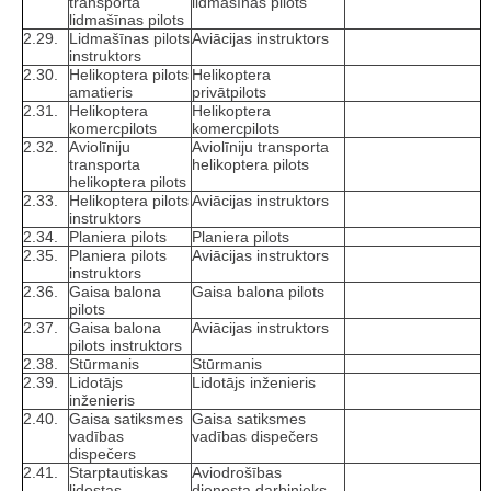
transporta
lidmašīnas pilots
lidmašīnas pilots
2.29.
Lidmašīnas pilots
Aviācijas instruktors
instruktors
2.30.
Helikoptera pilots
Helikoptera
amatieris
privātpilots
2.31.
Helikoptera
Helikoptera
komercpilots
komercpilots
2.32.
Aviolīniju
Aviolīniju transporta
transporta
helikoptera pilots
helikoptera pilots
2.33.
Helikoptera pilots
Aviācijas instruktors
instruktors
2.34.
Planiera pilots
Planiera pilots
2.35.
Planiera pilots
Aviācijas instruktors
instruktors
2.36.
Gaisa balona
Gaisa balona pilots
pilots
2.37.
Gaisa balona
Aviācijas instruktors
pilots instruktors
2.38.
Stūrmanis
Stūrmanis
2.39.
Lidotājs
Lidotājs inženieris
inženieris
2.40.
Gaisa satiksmes
Gaisa satiksmes
vadības
vadības dispečers
dispečers
2.41.
Starptautiskas
Aviodrošības
lidostas
dienesta darbinieks