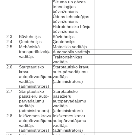
Siltuma un gāzes
tehnoloģijas
būvinženieris
Ūdens tehnoloģijas
būvinženieris
Hidrotehnisko būvju
būvinženieris
2.3.
Būvtehniķis
Būvtehniķis
2.4.
Ģeotehniķis
Ģeotehniķis
2.5.
Mehāniskā
Motocikla vadītājs
transportlīdzekļa
Automobiļa vadītājs
vadītājs
Traktortehnikas
vadītājs
2.6.
Starptautisko
Starptautisko kravu
kravu
auto-pārvadājumu
autopārvadājumu
vadītājs
vadītājs
(administrators)
(administrators)
2.7.
Starptautisko
Starptautisko
pasažieru auto­
pasažieru
pārvadājumu
autopārvadājumu
vadītājs
vadītājs
(administrators)
(administrators)
2.8.
Iekšzemes kravu
Iekšzemes kravu
autopārvadājumu
autopārvadājumu
vadītājs
vadītājs
(administrators)
(administrators)