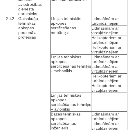
aviodrošības
dienesta
darbinieks
2.42.
Gaisakuģu
Līnijas tehniskās
Lidmašīnām ar
tehniskās
apkopes
turbīndzinējiem
apkopes
sertificēšanas
Lidmašīnām ar
personāla
mehāniķis
virzuļdzinējiem
profesijas
Helikopteriem ar
turbīndzinējiem
Helikopteriem ar
virzuļdzinējiem
Līnijas tehniskās
Lidmašīnām ar
apkopes
turbīndzinējiem
sertificēšanas tehniķis
Lidmašīnām ar
- mehāniķis
virzuļdzinējiem
Helikopteriem ar
turbīndzinējiem
Helikopteriem ar
virzuļdzinējiem
Līnijas tehniskās
apkopes
sertificēšanas tehniķis
– avioniķis
Bāzes tehniskās
Lidmašīnām ar
apkopes
turbīndzinējiem
sertificēšanas
Lidmašīnām ar
inženieris
virzuļdzinējiem