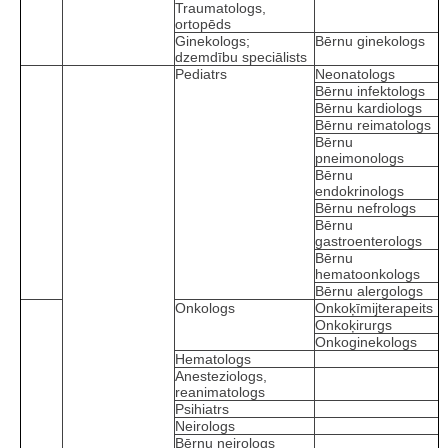
Traumatologs,
ortopēds
Ginekologs;
Bērnu ginekologs
dzemdību speciālists
Pediatrs
Neonatologs
Bērnu infektologs
Bērnu kardiologs
Bērnu reimatologs
Bērnu
pneimonologs
Bērnu
endokrinologs
Bērnu nefrologs
Bērnu
gastroenterologs
Bērnu
hematoonkologs
Bērnu alergologs
Onkologs
Onkoķīmijterapeits
Onkoķirurgs
Onkoginekologs
Hematologs
Anesteziologs,
reanimatologs
Psihiatrs
Neirologs
Bērnu neirologs