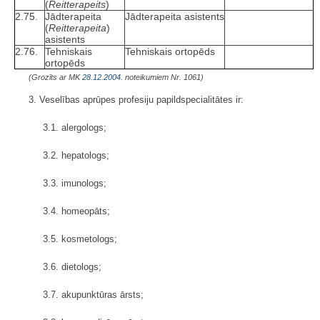
(
Reitterapeits
)
2.75.
Jādterapeita
Jādterapeita asistents
(
Reitterapeita
)
asistents
2.76.
Tehniskais
Tehniskais ortopēds
ortopēds
(Grozīts ar MK
28.12.2004.
noteikumiem Nr. 1061)
3. Veselības aprūpes profesiju papildspecialitātes ir:
3.1. alergologs;
3.2. hepatologs;
3.3. imunologs;
3.4. homeopāts;
3.5. kosmetologs;
3.6. dietologs;
3.7. akupunktūras ārsts;