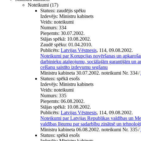
Noteikumi
(17)
Statuss:
zaudējis spēku
Izdevējs:
Ministru kabinets
Veids:
noteikumi
Numurs:
334
Pieņemts:
30.07.2002.
Stājas spēkā:
10.08.2002.
Zaudē spēku:
01.04.2010.
Publicēts:
Latvijas Vēstnesis
, 114, 09.08.2002.
Noteikumi par Korupcijas novēršanas un apkaroša
darbinieku atalgojumu, sociālajām garantijām un a
celšanu saistīto izdevumu segšanu
Ministru kabineta 30.07.2002. noteikumi Nr. 334
/
Statuss:
spēkā esošs
Izdevējs:
Ministru kabinets
Veids:
noteikumi
Numurs:
335
Pieņemts:
06.08.2002.
Stājas spēkā:
10.08.2002.
Publicēts:
Latvijas Vēstnesis
, 114, 09.08.2002.
Noteikumi par Latvijas Republikas valdības un Me
valdības līgumu par sadarbību zinātnē un tehnoloģi
Ministru kabineta 06.08.2002. noteikumi Nr. 335
/
Statuss:
spēkā esošs
Izdevējs:
Ministru kabinets