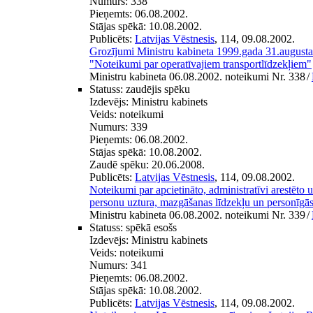
Numurs:
338
Pieņemts:
06.08.2002.
Stājas spēkā:
10.08.2002.
Publicēts:
Latvijas Vēstnesis
, 114, 09.08.2002.
Grozījumi Ministru kabineta 1999.gada 31.august
"Noteikumi par operatīvajiem transportlīdzekļiem"
Ministru kabineta 06.08.2002. noteikumi Nr. 338
/
Statuss:
zaudējis spēku
Izdevējs:
Ministru kabinets
Veids:
noteikumi
Numurs:
339
Pieņemts:
06.08.2002.
Stājas spēkā:
10.08.2002.
Zaudē spēku:
20.06.2008.
Publicēts:
Latvijas Vēstnesis
, 114, 09.08.2002.
Noteikumi par apcietināto, administratīvi arestēto u
personu uztura, mazgāšanas līdzekļu un personīgā
Ministru kabineta 06.08.2002. noteikumi Nr. 339
/
Statuss:
spēkā esošs
Izdevējs:
Ministru kabinets
Veids:
noteikumi
Numurs:
341
Pieņemts:
06.08.2002.
Stājas spēkā:
10.08.2002.
Publicēts:
Latvijas Vēstnesis
, 114, 09.08.2002.