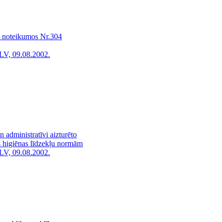
a noteikumos Nr.304
LV, 09.08.2002.
n administratīvi aizturēto
s higiēnas līdzekļu normām
LV, 09.08.2002.