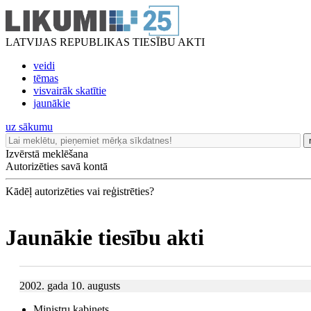
LATVIJAS REPUBLIKAS TIESĪBU AKTI
veidi
tēmas
visvairāk skatītie
jaunākie
uz sākumu
Izvērstā meklēšana
Autorizēties savā kontā
Kādēļ autorizēties vai reģistrēties?
Jaunākie tiesību akti
2002. gada 10. augusts
Ministru kabinets