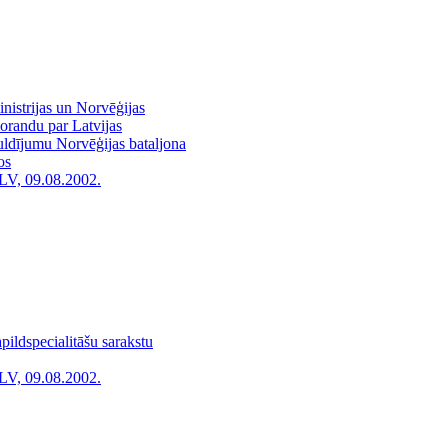
nistrijas un Norvēģijas
morandu par Latvijas
guldījumu Norvēģijas bataljona
os
LV, 09.08.2002.
pildspecialitāšu sarakstu
LV, 09.08.2002.