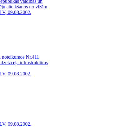
epublikas valdības un
ēju atteikšanos no vīzām
LV, 09.08.2002.
a noteikumos Nr.411
dzelzceļa infrastruktūras
LV, 09.08.2002.
LV, 09.08.2002.