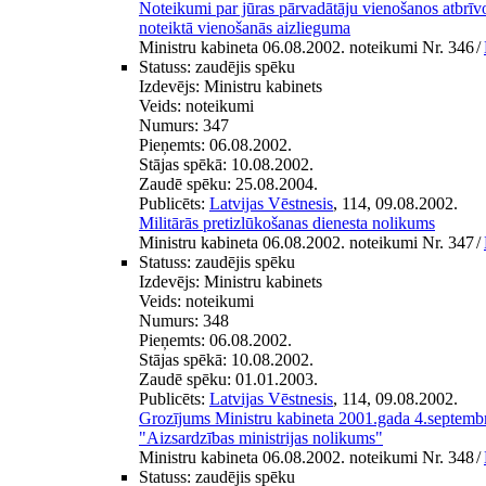
Noteikumi par jūras pārvadātāju vienošanos atbr
noteiktā vienošanās aizlieguma
Ministru kabineta 06.08.2002. noteikumi Nr. 346
/
Statuss:
zaudējis spēku
Izdevējs:
Ministru kabinets
Veids:
noteikumi
Numurs:
347
Pieņemts:
06.08.2002.
Stājas spēkā:
10.08.2002.
Zaudē spēku:
25.08.2004.
Publicēts:
Latvijas Vēstnesis
, 114, 09.08.2002.
Militārās pretizlūkošanas dienesta nolikums
Ministru kabineta 06.08.2002. noteikumi Nr. 347
/
Statuss:
zaudējis spēku
Izdevējs:
Ministru kabinets
Veids:
noteikumi
Numurs:
348
Pieņemts:
06.08.2002.
Stājas spēkā:
10.08.2002.
Zaudē spēku:
01.01.2003.
Publicēts:
Latvijas Vēstnesis
, 114, 09.08.2002.
Grozījums Ministru kabineta 2001.gada 4.septemb
"Aizsardzības ministrijas nolikums"
Ministru kabineta 06.08.2002. noteikumi Nr. 348
/
Statuss:
zaudējis spēku