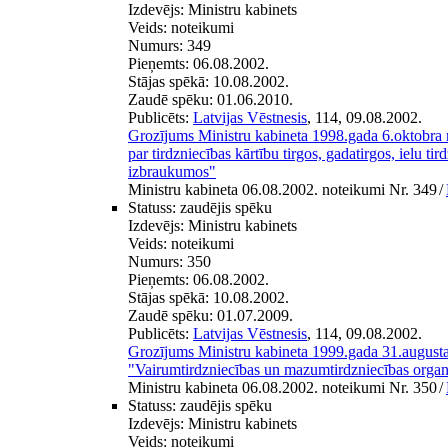
Izdevējs:
Ministru kabinets
Veids:
noteikumi
Numurs:
349
Pieņemts:
06.08.2002.
Stājas spēkā:
10.08.2002.
Zaudē spēku:
01.06.2010.
Publicēts:
Latvijas Vēstnesis
, 114, 09.08.2002.
Grozījums Ministru kabineta 1998.gada 6.oktobra
par tirdzniecības kārtību tirgos, gadatirgos, ielu tir
izbraukumos"
Ministru kabineta 06.08.2002. noteikumi Nr. 349
/
Statuss:
zaudējis spēku
Izdevējs:
Ministru kabinets
Veids:
noteikumi
Numurs:
350
Pieņemts:
06.08.2002.
Stājas spēkā:
10.08.2002.
Zaudē spēku:
01.07.2009.
Publicēts:
Latvijas Vēstnesis
, 114, 09.08.2002.
Grozījums Ministru kabineta 1999.gada 31.august
"Vairumtirdzniecības un mazumtirdzniecības organ
Ministru kabineta 06.08.2002. noteikumi Nr. 350
/
Statuss:
zaudējis spēku
Izdevējs:
Ministru kabinets
Veids:
noteikumi