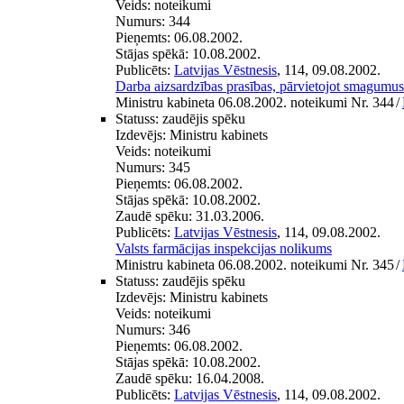
Veids:
noteikumi
Numurs:
344
Pieņemts:
06.08.2002.
Stājas spēkā:
10.08.2002.
Publicēts:
Latvijas Vēstnesis
, 114, 09.08.2002.
Darba aizsardzības prasības, pārvietojot smagumus
Ministru kabineta 06.08.2002. noteikumi Nr. 344
/
Statuss:
zaudējis spēku
Izdevējs:
Ministru kabinets
Veids:
noteikumi
Numurs:
345
Pieņemts:
06.08.2002.
Stājas spēkā:
10.08.2002.
Zaudē spēku:
31.03.2006.
Publicēts:
Latvijas Vēstnesis
, 114, 09.08.2002.
Valsts farmācijas inspekcijas nolikums
Ministru kabineta 06.08.2002. noteikumi Nr. 345
/
Statuss:
zaudējis spēku
Izdevējs:
Ministru kabinets
Veids:
noteikumi
Numurs:
346
Pieņemts:
06.08.2002.
Stājas spēkā:
10.08.2002.
Zaudē spēku:
16.04.2008.
Publicēts:
Latvijas Vēstnesis
, 114, 09.08.2002.