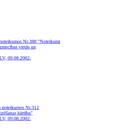
 noteikumos Nr.388 "Noteikumi
dzniecības vietās un
LV, 09.08.2002.
a noteikumos Nr.312
izēšanas kārtība"
LV, 09.08.2002.