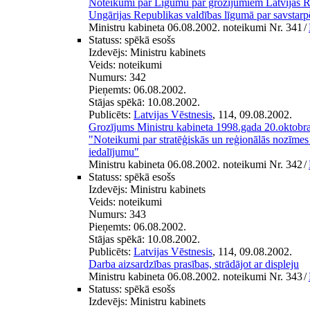
Noteikumi par Līgumu par grozījumiem Latvijas R
Ungārijas Republikas valdības līgumā par savstarp
Ministru kabineta 06.08.2002. noteikumi Nr. 341
/
Statuss:
spēkā esošs
Izdevējs:
Ministru kabinets
Veids:
noteikumi
Numurs:
342
Pieņemts:
06.08.2002.
Stājas spēkā:
10.08.2002.
Publicēts:
Latvijas Vēstnesis
, 114, 09.08.2002.
Grozījums Ministru kabineta 1998.gada 20.oktobr
"Noteikumi par stratēģiskās un reģionālās nozīmes 
iedalījumu"
Ministru kabineta 06.08.2002. noteikumi Nr. 342
/
Statuss:
spēkā esošs
Izdevējs:
Ministru kabinets
Veids:
noteikumi
Numurs:
343
Pieņemts:
06.08.2002.
Stājas spēkā:
10.08.2002.
Publicēts:
Latvijas Vēstnesis
, 114, 09.08.2002.
Darba aizsardzības prasības, strādājot ar displeju
Ministru kabineta 06.08.2002. noteikumi Nr. 343
/
Statuss:
spēkā esošs
Izdevējs:
Ministru kabinets