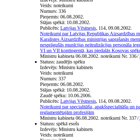
Veids:
noteikumi
Numurs:
336
Pieņemts:
06.08.2002.
Stājas spēkā:
10.08.2002.
Publicēts:
Latvijas Vēstnesis
, 114, 09.08.2002.
Noteikumi par Latvijas Republikas Aizsardzības mi
Karalistes Aizsardzības ministrijas saprašanās me
nesprāgušās munīcijas neitralizācijas personāla ie
VI un VII kontingentā, kas piedalās Kosovas spēk
Ministru kabineta 06.08.2002. noteikumi Nr. 336
/
Statuss:
zaudējis spēku
Izdevējs:
Ministru kabinets
Veids:
noteikumi
Numurs:
337
Pieņemts:
06.08.2002.
Stājas spēkā:
10.08.2002.
Zaudē spēku:
10.06.2006.
Publicēts:
Latvijas Vēstnesis
, 114, 09.08.2002.
Noteikumi par specialitāšu, apakšspecialitāšu un pa
reglamentētajām profesijām
Ministru kabineta 06.08.2002. noteikumi Nr. 337
/
Statuss:
spēkā esošs
Izdevējs:
Ministru kabinets
Veids:
noteikumi