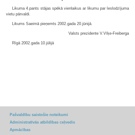
Likuma 4.pants stājas spēkā vienlaikus ar likumu par Ieslodzījuma
vietu pārvaldi.
Likums Saeimā pieņemts 2002.gada 20.jūnijā.
Valsts prezidente V.Vīķe-Freiberga
Rīgā 2002.gada 10.jūlijā
Pašvaldību saistošie noteikumi
Administratīvās atbildības ceļvedis
Apmācības