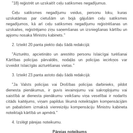
"18) reģistrēt un uzskaitīt ceļu satiksmes negadījumus.
Ceļu satiksmes negadījumu veidus, personu loku, kuras
uzskatāmas par cietušām un bojā gājušām ceļu satiksmes
negadījumos, kā arī ceļu satiksmes negadījumu reģistrēšanas un
uzskaites, reģistrējamo ziņu saņemšanas un izsniegšanas kārtību un
apjomu nosaka Ministru kabinets."
2. Izteikt 20.panta piekto daļu šādā redakcijā:
"Aizturēto, apcietināto un arestēto personu īslaicīgai turēšanai
Kārtības policijas pārvaldēs, nodaļās un policijas iecirkņos var
izveidot īslaicīgās aizturēšanas vietas."
3. Izteikt 23.panta astoto daļu šādā redakcijā:
"Ja Valsts policijas vai Drošības policijas darbinieks, pildot
dienesta pienākumus, ir guvis ievainojumu vai sakropļojumu vai
saistībā ar dienesta pienākumu veikšanu viņa veselībai ir nodarīts
citāds kaitējums, viņam papildus likumā noteiktajām kompensācijām
un pabalstiem izmaksā vienreizēju kompensāciju Ministru kabineta
noteiktajā kārtībā un apmērā."
4. Izslēgt pārejas noteikumu.
Pārejas noteikums