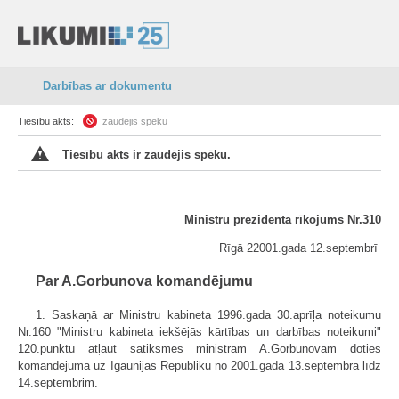
Darbības ar dokumentu
Tiesību akts:
zaudējis spēku
Tiesību akts ir zaudējis spēku.
Ministru prezidenta rīkojums Nr.310
Rīgā 22001.gada 12.septembrī
Par A.Gorbunova komandējumu
1. Saskaņā ar Ministru kabineta 1996.gada 30.aprīļa noteikumu
Nr.160 "Ministru kabineta iekšējās kārtības un darbības noteikumi"
120.punktu atļaut satiksmes ministram A.Gorbunovam doties
komandējumā uz Igaunijas Republiku no 2001.gada 13.septembra līdz
14.septembrim.