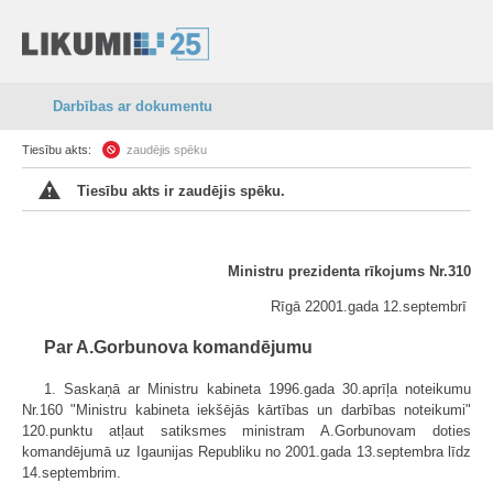
Darbības ar dokumentu
Tiesību akts:
zaudējis spēku
Tiesību akts ir zaudējis spēku.
Ministru prezidenta rīkojums Nr.310
Rīgā 22001.gada 12.septembrī
Par A.Gorbunova komandējumu
1. Saskaņā ar Ministru kabineta 1996.gada 30.aprīļa noteikumu
Nr.160 "Ministru kabineta iekšējās kārtības un darbības noteikumi"
120.punktu atļaut satiksmes ministram A.Gorbunovam doties
komandējumā uz Igaunijas Republiku no 2001.gada 13.septembra līdz
14.septembrim.