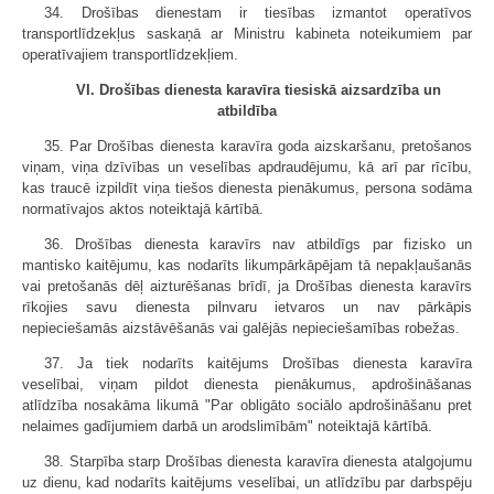
34. Drošības dienestam ir tiesības izmantot operatīvos
transportlīdzekļus saskaņā ar Ministru kabineta noteikumiem par
operatīvajiem transportlīdzekļiem.
VI. Drošības dienesta karavīra tiesiskā aizsardzība un
atbildība
35. Par Drošības dienesta karavīra goda aizskaršanu, pretošanos
viņam, viņa dzīvības un veselības apdraudējumu, kā arī par rīcību,
kas traucē izpildīt viņa tiešos dienesta pienākumus, persona sodāma
normatīvajos aktos noteiktajā kārtībā.
36. Drošības dienesta karavīrs nav atbildīgs par fizisko un
mantisko kaitējumu, kas nodarīts likumpārkāpējam tā nepakļaušanās
vai pretošanās dēļ aizturēšanas brīdī, ja Drošības dienesta karavīrs
rīkojies savu dienesta pilnvaru ietvaros un nav pārkāpis
nepieciešamās aizstāvēšanās vai galējās nepieciešamības robežas.
37. Ja tiek nodarīts kaitējums Drošības dienesta karavīra
veselībai, viņam pildot dienesta pienākumus, apdrošināšanas
atlīdzība nosakāma likumā "Par obligāto sociālo apdrošināšanu pret
nelaimes gadījumiem darbā un arodslimībām" noteiktajā kārtībā.
38. Starpība starp Drošības dienesta karavīra dienesta atalgojumu
uz dienu, kad nodarīts kaitējums veselībai, un atlīdzību par darbspēju