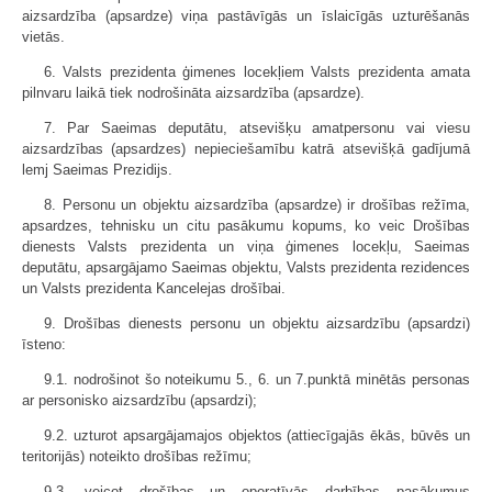
aizsardzība (apsardze) viņa pastāvīgās un īslaicīgās uzturēšanās
vietās.
6. Valsts prezidenta ģimenes locekļiem Valsts prezidenta amata
pilnvaru laikā tiek nodrošināta aizsardzība (apsardze).
7. Par Saeimas deputātu, atsevišķu amatpersonu vai viesu
aizsardzības (apsardzes) nepieciešamību katrā atsevišķā gadījumā
lemj Saeimas Prezidijs.
8. Personu un objektu aizsardzība (apsardze) ir drošības režīma,
apsardzes, tehnisku un citu pasākumu kopums, ko veic Drošības
dienests Valsts prezidenta un viņa ģimenes locekļu, Saeimas
deputātu, apsargājamo Saeimas objektu, Valsts prezidenta rezidences
un Valsts prezidenta Kancelejas drošībai.
9. Drošības dienests personu un objektu aizsardzību (apsardzi)
īsteno:
9.1. nodrošinot šo noteikumu 5., 6. un 7.punktā minētās personas
ar personisko aizsardzību (apsardzi);
9.2. uzturot apsargājamajos objektos (attiecīgajās ēkās, būvēs un
teritorijās) noteikto drošības režīmu;
9.3. veicot drošības un operatīvās darbības pasākumus