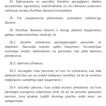
24. Apbruņojumu un speciālos līdzekļus apsargājamo objektu
aizsardzības (apsardzes) nodrošināšanai un citu dienesta uzdevumu
veikšanai nosaka Drošības dienesta komandieris.
25. Par šaujamieroča pielietošanu uzskatāms mērķtiecīgs
šāviens.
26. Drošības dienesta karavīrs ir tiesīgs pielietot šaujamieroci
galējas nepieciešamības situācijā, lai:
26.1. atvairītu uzbrukumu apsargājamajām personām un
objektiem, Nacionālo bruņoto spēku karavīriem, Aizsardzības
ministrijas iestāžu darbiniekiem vai personām, kas pilda dienesta
pienākumus;
26.2. atbrīvotu ķīlniekus;
26.3. aizsargātu citas personas un sevi no uzbrukuma, kas reāli
apdraud dzīvību vai var nodarīt kaitējumu veselībai, kā arī lai novērstu
mēģinājumu vardarbīgi iegūt šaujamieroci;
26.4. aizturētu personu, kura izrāda bruņotu pretošanos vai kura
pārsteigta nozieguma izdarīšanas brīdī, kā arī lai aizturētu apbruņotu
personu, kura atsakās izpildīt likumīgu prasību nodot ieroci vai
sprāgstvielas;