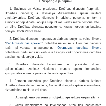
I. Vispārīgie jautājumi
1. Saeimas un Valsts prezidenta Drošības dienests (turpmāk -
Drošības dienests) ir atsevišķa Aizsardzības spēku militāra
struktūrvienība. Drošības dienests ir juridiska persona, un tam ir
zīmogs ar papildinātā Latvijas Republikas valsts mazā ģerboņa attēlu
un pilnu Drošības dienesta nosaukumu, kaujas karogs un budžeta
norēķinu konti Valsts kasē.
2. Drošības dienests ir operatīvās darbības subjekts, veicot likumā
"
Par Aizsardzības spēkiem
" noteiktos uzdevumus. Drošības dienesta
īpaši pilnvarotas amatpersonas
Operatīvās darbības likumā
noteiktajos gadījumos un kārtībā ir tiesīgas veikt operatīvās darbības
pasākumus vispārējā veidā.
3. Drošības dienesta karavīriem tiem piešķirto pilnvaru
apliecināšanai izsniedz Nacionālo bruņoto spēku komandiera
apstiprinātas noteikta parauga dienesta apliecības.
4. Personu sūdzības par Drošības dienesta darbību izskata
Drošības dienesta komandieris, Nacionālo bruņoto spēku komandieris,
aizsardzības ministrs vai tiesa.
II. Apsargājamo personu un objektu apsardzes organizācija
5. Valsts prezidentam no ievēlēšanas brīža tiek nodrošināta