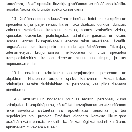
karavīram, kā arī speciālo līdzekļu glabāšanas un nēsāšanas kārtību
nosaka Nacionālo bruņoto spēku komandieris.
19. Drošības dienesta karavīram ir tiesības lietot fizisku spēku un
speciālos cīņas paņēmienus, kā arī roku dzelžus, durkļus, dunčus,
zobenus, sasiešanas līdzekļus, stekus, asaras izraisošas vielas,
speciālas krāsvielas, psiholoģiskas iedarbības gaismas un skaņu
ierīces, ierīces likumpārkāpēju ieņemto telpu atvēršanai, šķēršļu
sagraušanas un transporta piespiedu apstādināšanas līdzekļus,
ūdensmetējus, bruņumašīnas, helikopterus un citus speciālos
transportlīdzekļus, kā arī dienesta suņus un zirgus, ja tas
nepieciešams, lai:
19.1. atvairītu uzbrukumu apsargājamajām personām un
objektiem, Nacionālo bruņoto spēku karavīriem, Aizsardzības
ministrijas iestāžu darbiniekiem vai personām, kas pilda dienesta
pienākumus;
19.2. aizturētu un nogādātu policijas iecirknī personas, kuras
izdarījušas likumpārkāpumu, kā arī lai konvojēšanas un aizturēšanas
laikā savaldītu aizturētās vai apcietinātās personas, ja tās
nepakļaujas vai pretojas Drošības dienesta karavīra likumīgām
prasībām vai ir pamats uzskatīt, ka tās var bēgt vai nodarīt kaitējumu
apkārtējiem cilvēkiem vai sev;