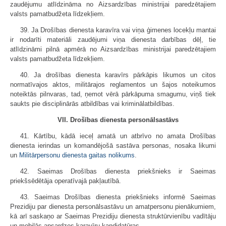
zaudējumu atlīdzināma no Aizsardzības ministrijai paredzētajiem
valsts pamatbudžeta līdzekļiem.
39. Ja Drošības dienesta karavīra vai viņa ģimenes locekļu mantai
ir nodarīti materiāli zaudējumi viņa dienesta darbības dēļ, tie
atlīdzināmi pilnā apmērā no Aizsardzības ministrijai paredzētajiem
valsts pamatbudžeta līdzekļiem.
40. Ja drošības dienesta karavīrs pārkāpis likumos un citos
normatīvajos aktos, militārajos reglamentos un šajos noteikumos
noteiktās pilnvaras, tad, ņemot vērā pārkāpuma smagumu, viņš tiek
saukts pie disciplinārās atbildības vai kriminālatbildības.
VII. Drošības dienesta personālsastāvs
41. Kārtību, kādā ieceļ amatā un atbrīvo no amata Drošības
dienesta ierindas un komandējošā sastāva personas, nosaka likumi
un
Militārpersonu dienesta gaitas nolikums
.
42. Saeimas Drošības dienesta priekšnieks ir Saeimas
priekšsēdētāja operatīvajā pakļautībā.
43. Saeimas Drošības dienesta priekšnieks informē Saeimas
Prezidiju par dienesta personālsastāvu un amatpersonu pienākumiem,
kā arī saskaņo ar Saeimas Prezidiju dienesta struktūrvienību vadītāju
un mobilās apsardzes karavīru kandidatūras.