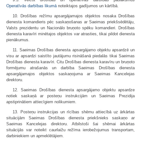
Operatīvās darbības likumā
noteiktajos gadījumos un kārtībā.
10. Drošības režīmu apsargājamajos objektos nosaka Drošības
dienesta komandieris pēc saskaņošanas ar Saeimas priekšsēdētāju,
Valsts prezidentu un Nacionālo bruņoto spēku komandieri. Drošības
dienesta karavīri minētajos objektos var atrasties, tikai pildot dienesta
pienākumus.
11. Saeimas Drošības dienesta apsargājamo objektu apsardzē un
visu ar apsardzi saistīto jautājumu risināšanā piedalās tikai Saeimas
Drošības dienesta karavīri. Citu Drošības dienesta karavīru un bruņoto
formējumu atrašanās un darbība Saeimas Drošības dienesta
apsargājamajos objektos saskaņojuma ar Saeimas Kancelejas
direktoru.
12. Saeimas Drošības dienesta apsargājamo objektu apsardze
notiek saskaņā ar posteņu instrukcijām un Saeimas Prezidija
apstiprinātiem attiecīgiem nolikumiem.
13. Posteņu instrukcijas un rīcības shēmu attiecībā uz ārkārtas
situācijām Saeimas Drošības dienesta priekšnieks saskaņo ar
Saeimas Kancelejas direktoru. Atbilstoši šai shēmai ārkārtas
situācijās var noteikt caurlaižu režīma ierobežojumus transportam,
darbiniekiem un apmeklētājiem.