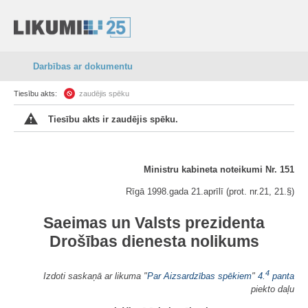
Darbības ar dokumentu
Tiesību akts:
zaudējis spēku
Tiesību akts ir zaudējis spēku.
Ministru kabineta noteikumi Nr. 151
Rīgā 1998.gada 21.aprīlī (prot. nr.21, 21.§)
Saeimas un Valsts prezidenta
Drošības dienesta nolikums
4
Izdoti saskaņā ar likuma "
Par Aizsardzības spēkiem
"
4.
panta
piekto daļu