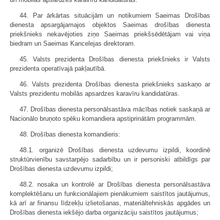
44. Par ārkārtas situācijām un notikumiem Saeimas Drošības
dienesta apsargājamajos objektos Saeimas drošības dienesta
priekšnieks nekavējoties ziņo Saeimas priekšsēdētājam vai viņa
biedram un Saeimas Kancelejas direktoram.
45. Valsts prezidenta Drošības dienesta priekšnieks ir Valsts
prezidenta operatīvajā pakļautībā.
46. Valsts prezidenta Drošības dienesta priekšnieks saskaņo ar
Valsts prezidentu mobilās apsardzes karavīru kandidatūras.
47. Drošības dienesta personālsastāva mācības notiek saskaņā ar
Nacionālo bruņoto spēku komandiera apstiprinātām programmām.
48. Drošības dienesta komandieris:
48.1. organizē Drošības dienesta uzdevumu izpildi, koordinē
struktūrvienību savstarpējo sadarbību un ir personiski atbildīgs par
Drošības dienesta uzdevumu izpildi;
48.2. nosaka un kontrolē ar Drošības dienesta personālsastāva
komplektēšanu un funkcionālajiem pienākumiem saistītos jautājumus,
kā arī ar finansu līdzekļu izlietošanas, materiāltehniskās apgādes un
Drošības dienesta iekšējo darba organizāciju saistītos jautājumus;