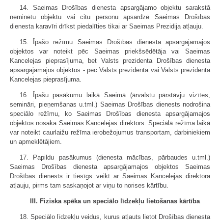
14. Saeimas Drošības dienesta apsargājamo objektu sarakstā
neminētu objektu vai citu personu apsardzē Saeimas Drošības
dienesta karavīri drīkst piedalīties tikai ar Saeimas Prezidija atļauju.
15. Īpašo režīmu Saeimas Drošības dienesta apsargājamajos
objektos var noteikt pēc Saeimas priekšsēdētāja vai Saeimas
Kancelejas pieprasījuma, bet Valsts prezidenta Drošības dienesta
apsargājamajos objektos - pēc Valsts prezidenta vai Valsts prezidenta
Kancelejas pieprasījuma.
16. Īpašu pasākumu laikā Saeimā (ārvalstu pārstāvju vizītes,
semināri, pieņemšanas u.tml.) Saeimas Drošības dienests nodrošina
speciālo režīmu, ko Saeimas Drošības dienesta apsargājamajos
objektos nosaka Saeimas Kancelejas direktors. Speciālā režīma laikā
var noteikt caurlaižu režīma ierobežojumus transportam, darbiniekiem
un apmeklētājiem.
17. Papildu pasākumus (dienesta mācības, pārbaudes u.tml.)
Saeimas Drošības dienesta apsargājamajos objektos Saeimas
Drošības dienests ir tiesīgs veikt ar Saeimas Kancelejas direktora
atļauju, pirms tam saskaņojot ar viņu to norises kārtību.
III. Fiziska spēka un speciālo līdzekļu lietošanas kārtība
18. Speciālo līdzekļu veidus, kurus atļauts lietot Drošības dienesta