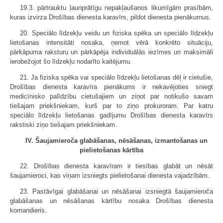
19.3. pārtrauktu ļaunprātīgu nepakļaušanos likumīgām prasībām,
kuras izvirza Drošības dienesta karavīrs, pildot dienesta pienākumus.
20. Speciālo līdzekļu veidu un fiziska spēka un speciālo līdzekļu
lietošanas intensitāti nosaka, ņemot vērā konkrēto situāciju,
pārkāpuma raksturu un pārkāpēja individuālās iezīmes un maksimāli
ierobežojot šo līdzekļu nodarīto kaitējumu.
21. Ja fiziska spēka vai speciālo līdzekļu lietošanas dēļ ir cietušie,
Drošības dienesta karavīra pienākums ir nekavējoties sniegt
medicīnisko palīdzību cietušajiem un ziņot par notikušo savam
tiešajam priekšniekam, kurš par to ziņo prokuroram. Par katru
speciālo līdzekļu lietošanas gadījumu Drošības dienesta karavīrs
rakstiski ziņo tiešajam priekšniekam.
IV. Šaujamieroča glabāšanas, nēsāšanas, izmantošanas un
pielietošanas kārtība
22. Drošības dienesta karavīram ir tiesības glabāt un nēsāt
šaujamieroci, kas viņam izsniegts pielietošanai dienesta vajadzībām.
23. Pastāvīgai glabāšanai un nēsāšanai izsniegtā šaujamieroča
glabāšanas un nēsāšanas kārtību nosaka Drošības dienesta
komandieris.