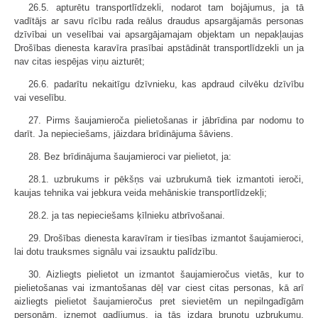
26.5. apturētu transportlīdzekli, nodarot tam bojājumus, ja tā
vadītājs ar savu rīcību rada reālus draudus apsargājamās personas
dzīvībai un veselībai vai apsargājamajam objektam un nepakļaujas
Drošības dienesta karavīra prasībai apstādināt transportlīdzekli un ja
nav citas iespējas viņu aizturēt;
26.6. padarītu nekaitīgu dzīvnieku, kas apdraud cilvēku dzīvību
vai veselību.
27. Pirms šaujamieroča pielietošanas ir jābrīdina par nodomu to
darīt. Ja nepieciešams, jāizdara brīdinājuma šāviens.
28. Bez brīdinājuma šaujamieroci var pielietot, ja:
28.1. uzbrukums ir pēkšņs vai uzbrukumā tiek izmantoti ieroči,
kaujas tehnika vai jebkura veida mehāniskie transportlīdzekļi;
28.2. ja tas nepieciešams ķīlnieku atbrīvošanai.
29. Drošības dienesta karavīram ir tiesības izmantot šaujamieroci,
lai dotu trauksmes signālu vai izsauktu palīdzību.
30. Aizliegts pielietot un izmantot šaujamieročus vietās, kur to
pielietošanas vai izmantošanas dēļ var ciest citas personas, kā arī
aizliegts pielietot šaujamieročus pret sievietēm un nepilngadīgām
personām, izņemot gadījumus, ja tās izdara bruņotu uzbrukumu,