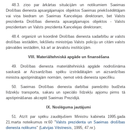
48.3. ziņo par ārkārtas situācijām un notikumiem Saeimas
Drošības dienesta apsargājamajos objektos Saeimas priekšsēdētājam
vai viņa biedram un Saeimas Kancelejas direktoram, bet Valsts
prezidenta Drošības dienesta apsargājamajos objektos - Valsts
prezidentam un Valsts prezidenta Kancelejas direktoram;
48.4. organizē un koordinē Drošības dienesta sadarbību ar valsts
drošības iestādēm, Iekšlietu ministrijas Valsts policiju un citām valsts
pārvaldes iestādēm, kā arī ar ārvalstu institūcijām.
VIII. Materiāltehniskā apgāde un finansēšana
49. Drošības dienesta materiāltehniskā apgāde nodrošināma
saskaņā ar Aizsardzības spēku izstrādātajām un aizsardzības
ministra apstiprinātajām normām, ņemot vērā dienesta specifiku.
50. Saeimas Drošības dienesta darbībai paredzēto budžeta
līdzekļu transporta, sakaru un speciālo līdzekļu apjomu pirms tā
apstiprināšanas akceptē Saeimas Prezidijā.
IX. Noslēguma jautājumi
51. Atzīt par spēku zaudējušiem Ministru kabineta 1995.gada
21.marta noteikumus nr.60 "
Valsts prezidenta un Saeimas drošības
dienesta nolikums
" (
Latvijas Vēstnesis
, 1995, 47.nr.).