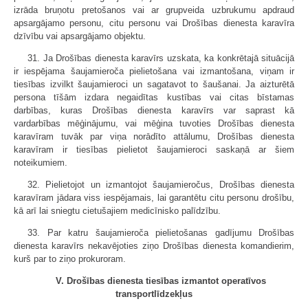
izrāda bruņotu pretošanos vai ar grupveida uzbrukumu apdraud
apsargājamo personu, citu personu vai Drošības dienesta karavīra
dzīvību vai apsargājamo objektu.
31. Ja Drošības dienesta karavīrs uzskata, ka konkrētajā situācijā
ir iespējama šaujamieroča pielietošana vai izmantošana, viņam ir
tiesības izvilkt šaujamieroci un sagatavot to šaušanai. Ja aizturētā
persona tīšām izdara negaidītas kustības vai citas bīstamas
darbības, kuras Drošības dienesta karavīrs var saprast kā
vardarbības mēģinājumu, vai mēģina tuvoties Drošības dienesta
karavīram tuvāk par viņa norādīto attālumu, Drošības dienesta
karavīram ir tiesības pielietot šaujamieroci saskaņā ar šiem
noteikumiem.
32. Pielietojot un izmantojot šaujamieročus, Drošības dienesta
karavīram jādara viss iespējamais, lai garantētu citu personu drošību,
kā arī lai sniegtu cietušajiem medicīnisko palīdzību.
33. Par katru šaujamieroča pielietošanas gadījumu Drošības
dienesta karavīrs nekavējoties ziņo Drošības dienesta komandierim,
kurš par to ziņo prokuroram.
V. Drošības dienesta tiesības izmantot operatīvos
transportlīdzekļus