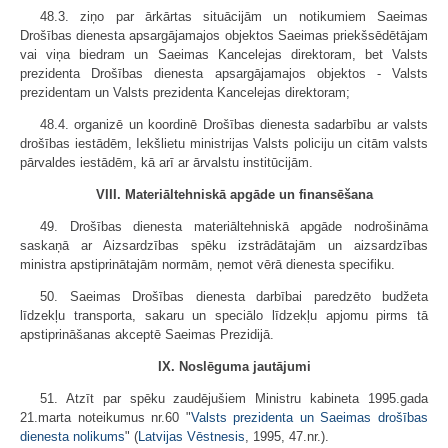
48.3. ziņo par ārkārtas situācijām un notikumiem Saeimas
Drošības dienesta apsargājamajos objektos Saeimas priekšsēdētājam
vai viņa biedram un Saeimas Kancelejas direktoram, bet Valsts
prezidenta Drošības dienesta apsargājamajos objektos - Valsts
prezidentam un Valsts prezidenta Kancelejas direktoram;
48.4. organizē un koordinē Drošības dienesta sadarbību ar valsts
drošības iestādēm, Iekšlietu ministrijas Valsts policiju un citām valsts
pārvaldes iestādēm, kā arī ar ārvalstu institūcijām.
VIII. Materiāltehniskā apgāde un finansēšana
49. Drošības dienesta materiāltehniskā apgāde nodrošināma
saskaņā ar Aizsardzības spēku izstrādātajām un aizsardzības
ministra apstiprinātajām normām, ņemot vērā dienesta specifiku.
50. Saeimas Drošības dienesta darbībai paredzēto budžeta
līdzekļu transporta, sakaru un speciālo līdzekļu apjomu pirms tā
apstiprināšanas akceptē Saeimas Prezidijā.
IX. Noslēguma jautājumi
51. Atzīt par spēku zaudējušiem Ministru kabineta 1995.gada
21.marta noteikumus nr.60 "
Valsts prezidenta un Saeimas drošības
dienesta nolikums
" (
Latvijas Vēstnesis
, 1995, 47.nr.).