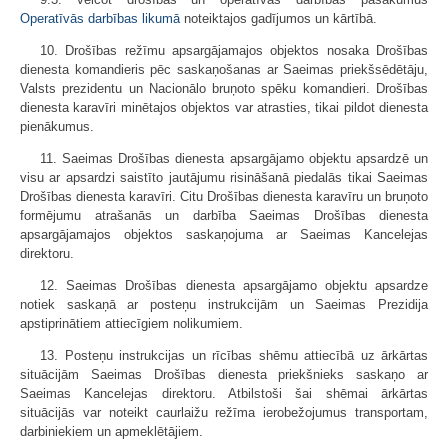
Operatīvās darbības likumā
noteiktajos gadījumos un kārtībā.
10. Drošības režīmu apsargājamajos objektos nosaka Drošības
dienesta komandieris pēc saskaņošanas ar Saeimas priekšsēdētāju,
Valsts prezidentu un Nacionālo bruņoto spēku komandieri. Drošības
dienesta karavīri minētajos objektos var atrasties, tikai pildot dienesta
pienākumus.
11. Saeimas Drošības dienesta apsargājamo objektu apsardzē un
visu ar apsardzi saistīto jautājumu risināšanā piedalās tikai Saeimas
Drošības dienesta karavīri. Citu Drošības dienesta karavīru un bruņoto
formējumu atrašanās un darbība Saeimas Drošības dienesta
apsargājamajos objektos saskaņojuma ar Saeimas Kancelejas
direktoru.
12. Saeimas Drošības dienesta apsargājamo objektu apsardze
notiek saskaņā ar posteņu instrukcijām un Saeimas Prezidija
apstiprinātiem attiecīgiem nolikumiem.
13. Posteņu instrukcijas un rīcības shēmu attiecībā uz ārkārtas
situācijām Saeimas Drošības dienesta priekšnieks saskaņo ar
Saeimas Kancelejas direktoru. Atbilstoši šai shēmai ārkārtas
situācijās var noteikt caurlaižu režīma ierobežojumus transportam,
darbiniekiem un apmeklētājiem.