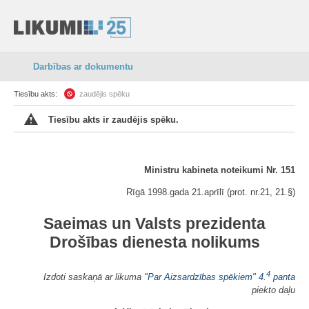
Darbības ar dokumentu
Tiesību akts:
zaudējis spēku
Tiesību akts ir zaudējis spēku.
Ministru kabineta noteikumi Nr. 151
Rīgā 1998.gada 21.aprīlī (prot. nr.21, 21.§)
Saeimas un Valsts prezidenta
Drošības dienesta nolikums
4
Izdoti saskaņā ar likuma "
Par Aizsardzības spēkiem
"
4.
panta
piekto daļu