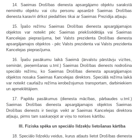
14. Saeimas Drošības dienesta apsargājamo objektu sarakstā
neminētu objektu vai citu personu apsardzē Saeimas Drošības
dienesta karavīri drīkst piedalīties tikai ar Saeimas Prezidija atļauju.
15. Īpašo režīmu Saeimas Drošības dienesta apsargājamajos
objektos var noteikt pēc Saeimas priekšsēdētāja vai Saeimas
Kancelejas pieprasījuma, bet Valsts prezidenta Drošības dienesta
apsargājamajos objektos - pēc Valsts prezidenta vai Valsts prezidenta
Kancelejas pieprasījuma.
16. Īpašu pasākumu laikā Saeimā (ārvalstu pārstāvju vizītes,
semināri, pieņemšanas u.tml.) Saeimas Drošības dienests nodrošina
speciālo režīmu, ko Saeimas Drošības dienesta apsargājamajos
objektos nosaka Saeimas Kancelejas direktors. Speciālā režīma laikā
var noteikt caurlaižu režīma ierobežojumus transportam, darbiniekiem
un apmeklētājiem.
17. Papildu pasākumus (dienesta mācības, pārbaudes u.tml.)
Saeimas Drošības dienesta apsargājamajos objektos Saeimas
Drošības dienests ir tiesīgs veikt ar Saeimas Kancelejas direktora
atļauju, pirms tam saskaņojot ar viņu to norises kārtību.
III. Fiziska spēka un speciālo līdzekļu lietošanas kārtība
18. Speciālo līdzekļu veidus, kurus atļauts lietot Drošības dienesta