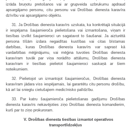
izrāda bruņotu pretošanos vai ar grupveida uzbrukumu apdraud
apsargājamo personu, citu personu vai Drošības dienesta karavīra
dzīvību vai apsargājamo objektu.
31. Ja Drošības dienesta karavīrs uzskata, ka konkrētajā situācijā
ir iespējama šaujamieroča pielietošana vai izmantošana, viņam ir
tiesības izvilkt šaujamieroci un sagatavot to šaušanai. Ja aizturētā
persona tīšām izdara negaidītas kustības vai citas bīstamas
darbības, kuras Drošības dienesta karavīrs var saprast kā
vardarbības mēģinājumu, vai mēģina tuvoties Drošības dienesta
karavīram tuvāk par viņa norādīto attālumu, Drošības dienesta
karavīram ir tiesības pielietot šaujamieroci saskaņā ar šiem
noteikumiem.
32. Pielietojot un izmantojot šaujamieročus, Drošības dienesta
karavīram jādara viss iespējamais, lai garantētu citu personu drošību,
kā arī lai sniegtu cietušajiem medicīnisko palīdzību.
33. Par katru šaujamieroča pielietošanas gadījumu Drošības
dienesta karavīrs nekavējoties ziņo Drošības dienesta komandierim,
kurš par to ziņo prokuroram.
V. Drošības dienesta tiesības izmantot operatīvos
transportlīdzekļus