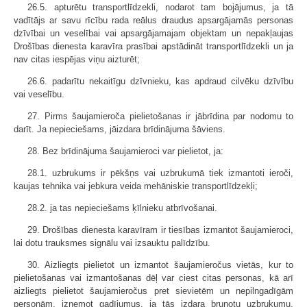
26.5. apturētu transportlīdzekli, nodarot tam bojājumus, ja tā
vadītājs ar savu rīcību rada reālus draudus apsargājamās personas
dzīvībai un veselībai vai apsargājamajam objektam un nepakļaujas
Drošības dienesta karavīra prasībai apstādināt transportlīdzekli un ja
nav citas iespējas viņu aizturēt;
26.6. padarītu nekaitīgu dzīvnieku, kas apdraud cilvēku dzīvību
vai veselību.
27. Pirms šaujamieroča pielietošanas ir jābrīdina par nodomu to
darīt. Ja nepieciešams, jāizdara brīdinājuma šāviens.
28. Bez brīdinājuma šaujamieroci var pielietot, ja:
28.1. uzbrukums ir pēkšņs vai uzbrukumā tiek izmantoti ieroči,
kaujas tehnika vai jebkura veida mehāniskie transportlīdzekļi;
28.2. ja tas nepieciešams ķīlnieku atbrīvošanai.
29. Drošības dienesta karavīram ir tiesības izmantot šaujamieroci,
lai dotu trauksmes signālu vai izsauktu palīdzību.
30. Aizliegts pielietot un izmantot šaujamieročus vietās, kur to
pielietošanas vai izmantošanas dēļ var ciest citas personas, kā arī
aizliegts pielietot šaujamieročus pret sievietēm un nepilngadīgām
personām, izņemot gadījumus, ja tās izdara bruņotu uzbrukumu,