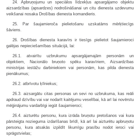
24. Apbruņojumu un speciālos līdzekļus apsargājamo objektu
aizsardzības (apsardzes) nodrošināšanai un citu dienesta uzdevumu
veikšanai nosaka Drošības dienesta komandieris.
25. Par šaujamieroča pielietošanu uzskatāms mērķtiecīgs
šāviens.
26. Drošības dienesta karavīrs ir tiesīgs pielietot šaujamieroci
galējas nepieciešamības situācijā, lai:
26.1. atvairītu uzbrukumu apsargājamajām personām un
objektiem, Nacionālo bruņoto spēku karavīriem, Aizsardzības
ministrijas iestāžu darbiniekiem vai personām, kas pilda dienesta
pienākumus;
26.2. atbrīvotu ķīlniekus;
26.3. aizsargātu citas personas un sevi no uzbrukuma, kas reāli
apdraud dzīvību vai var nodarīt kaitējumu veselībai, kā arī lai novērstu
mēģinājumu vardarbīgi iegūt šaujamieroci;
26.4. aizturētu personu, kura izrāda bruņotu pretošanos vai kura
pārsteigta nozieguma izdarīšanas brīdī, kā arī lai aizturētu apbruņotu
personu, kura atsakās izpildīt likumīgu prasību nodot ieroci vai
sprāgstvielas;