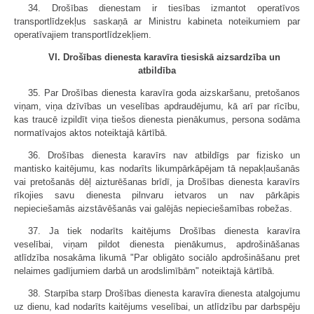
34. Drošības dienestam ir tiesības izmantot operatīvos
transportlīdzekļus saskaņā ar Ministru kabineta noteikumiem par
operatīvajiem transportlīdzekļiem.
VI. Drošības dienesta karavīra tiesiskā aizsardzība un
atbildība
35. Par Drošības dienesta karavīra goda aizskaršanu, pretošanos
viņam, viņa dzīvības un veselības apdraudējumu, kā arī par rīcību,
kas traucē izpildīt viņa tiešos dienesta pienākumus, persona sodāma
normatīvajos aktos noteiktajā kārtībā.
36. Drošības dienesta karavīrs nav atbildīgs par fizisko un
mantisko kaitējumu, kas nodarīts likumpārkāpējam tā nepakļaušanās
vai pretošanās dēļ aizturēšanas brīdī, ja Drošības dienesta karavīrs
rīkojies savu dienesta pilnvaru ietvaros un nav pārkāpis
nepieciešamās aizstāvēšanās vai galējās nepieciešamības robežas.
37. Ja tiek nodarīts kaitējums Drošības dienesta karavīra
veselībai, viņam pildot dienesta pienākumus, apdrošināšanas
atlīdzība nosakāma likumā "Par obligāto sociālo apdrošināšanu pret
nelaimes gadījumiem darbā un arodslimībām" noteiktajā kārtībā.
38. Starpība starp Drošības dienesta karavīra dienesta atalgojumu
uz dienu, kad nodarīts kaitējums veselībai, un atlīdzību par darbspēju