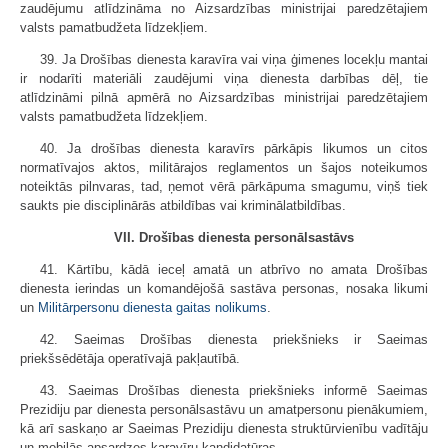
zaudējumu atlīdzināma no Aizsardzības ministrijai paredzētajiem
valsts pamatbudžeta līdzekļiem.
39. Ja Drošības dienesta karavīra vai viņa ģimenes locekļu mantai
ir nodarīti materiāli zaudējumi viņa dienesta darbības dēļ, tie
atlīdzināmi pilnā apmērā no Aizsardzības ministrijai paredzētajiem
valsts pamatbudžeta līdzekļiem.
40. Ja drošības dienesta karavīrs pārkāpis likumos un citos
normatīvajos aktos, militārajos reglamentos un šajos noteikumos
noteiktās pilnvaras, tad, ņemot vērā pārkāpuma smagumu, viņš tiek
saukts pie disciplinārās atbildības vai kriminālatbildības.
VII. Drošības dienesta personālsastāvs
41. Kārtību, kādā ieceļ amatā un atbrīvo no amata Drošības
dienesta ierindas un komandējošā sastāva personas, nosaka likumi
un
Militārpersonu dienesta gaitas nolikums
.
42. Saeimas Drošības dienesta priekšnieks ir Saeimas
priekšsēdētāja operatīvajā pakļautībā.
43. Saeimas Drošības dienesta priekšnieks informē Saeimas
Prezidiju par dienesta personālsastāvu un amatpersonu pienākumiem,
kā arī saskaņo ar Saeimas Prezidiju dienesta struktūrvienību vadītāju
un mobilās apsardzes karavīru kandidatūras.