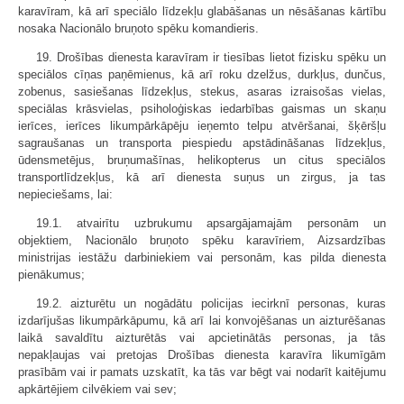
karavīram, kā arī speciālo līdzekļu glabāšanas un nēsāšanas kārtību
nosaka Nacionālo bruņoto spēku komandieris.
19. Drošības dienesta karavīram ir tiesības lietot fizisku spēku un
speciālos cīņas paņēmienus, kā arī roku dzelžus, durkļus, dunčus,
zobenus, sasiešanas līdzekļus, stekus, asaras izraisošas vielas,
speciālas krāsvielas, psiholoģiskas iedarbības gaismas un skaņu
ierīces, ierīces likumpārkāpēju ieņemto telpu atvēršanai, šķēršļu
sagraušanas un transporta piespiedu apstādināšanas līdzekļus,
ūdensmetējus, bruņumašīnas, helikopterus un citus speciālos
transportlīdzekļus, kā arī dienesta suņus un zirgus, ja tas
nepieciešams, lai:
19.1. atvairītu uzbrukumu apsargājamajām personām un
objektiem, Nacionālo bruņoto spēku karavīriem, Aizsardzības
ministrijas iestāžu darbiniekiem vai personām, kas pilda dienesta
pienākumus;
19.2. aizturētu un nogādātu policijas iecirknī personas, kuras
izdarījušas likumpārkāpumu, kā arī lai konvojēšanas un aizturēšanas
laikā savaldītu aizturētās vai apcietinātās personas, ja tās
nepakļaujas vai pretojas Drošības dienesta karavīra likumīgām
prasībām vai ir pamats uzskatīt, ka tās var bēgt vai nodarīt kaitējumu
apkārtējiem cilvēkiem vai sev;