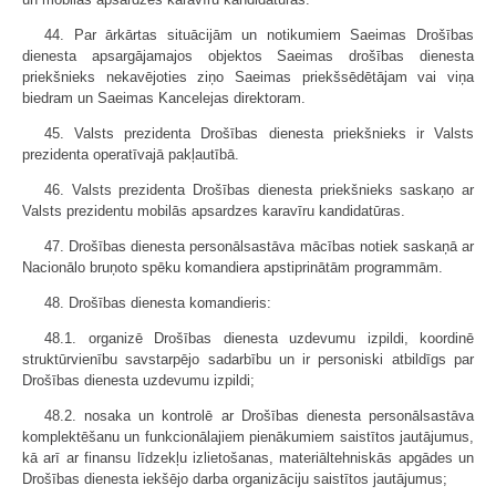
44. Par ārkārtas situācijām un notikumiem Saeimas Drošības
dienesta apsargājamajos objektos Saeimas drošības dienesta
priekšnieks nekavējoties ziņo Saeimas priekšsēdētājam vai viņa
biedram un Saeimas Kancelejas direktoram.
45. Valsts prezidenta Drošības dienesta priekšnieks ir Valsts
prezidenta operatīvajā pakļautībā.
46. Valsts prezidenta Drošības dienesta priekšnieks saskaņo ar
Valsts prezidentu mobilās apsardzes karavīru kandidatūras.
47. Drošības dienesta personālsastāva mācības notiek saskaņā ar
Nacionālo bruņoto spēku komandiera apstiprinātām programmām.
48. Drošības dienesta komandieris:
48.1. organizē Drošības dienesta uzdevumu izpildi, koordinē
struktūrvienību savstarpējo sadarbību un ir personiski atbildīgs par
Drošības dienesta uzdevumu izpildi;
48.2. nosaka un kontrolē ar Drošības dienesta personālsastāva
komplektēšanu un funkcionālajiem pienākumiem saistītos jautājumus,
kā arī ar finansu līdzekļu izlietošanas, materiāltehniskās apgādes un
Drošības dienesta iekšējo darba organizāciju saistītos jautājumus;