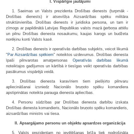
I. Vispārīgie jautājumi
1. Saeimas un Valsts prezidenta Drošības dienests (turpmāk -
Drošības dienests) ir atsevišķa Aizsardzības spēku militāra
struktūrvienība. Drošības dienests ir juridiska persona, un tam ir
zīmogs ar papildinātā Latvijas Republikas valsts mazā ģerboņa attēlu
un pilnu Drošības dienesta nosaukumu, kaujas karogs un budžeta
norēķinu konti Valsts kasē.
2. Drošības dienests ir operatīvās darbības subjekts, veicot likumā
"
Par Aizsardzības spēkiem
" noteiktos uzdevumus. Drošības dienesta
īpaši pilnvarotas amatpersonas
Operatīvās darbības likumā
noteiktajos gadījumos un kārtībā ir tiesīgas veikt operatīvās darbības
pasākumus vispārējā veidā.
3. Drošības dienesta karavīriem tiem piešķirto pilnvaru
apliecināšanai izsniedz Nacionālo bruņoto spēku komandiera
apstiprinātas noteikta parauga dienesta apliecības.
4. Personu sūdzības par Drošības dienesta darbību izskata
Drošības dienesta komandieris, Nacionālo bruņoto spēku komandieris,
aizsardzības ministrs vai tiesa.
II. Apsargājamo personu un objektu apsardzes organizācija
5. Valsts prezidentam no ievēlēšanas brīža tiek nodrošināta