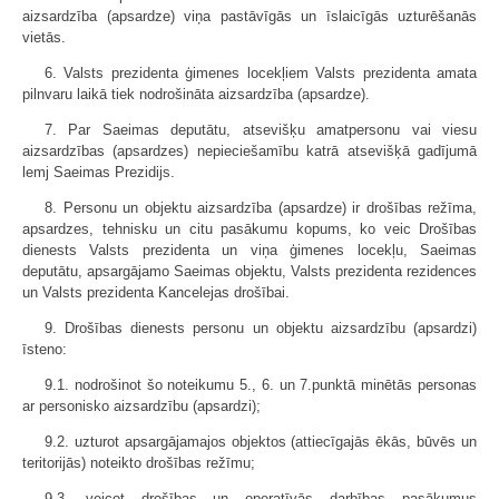
aizsardzība (apsardze) viņa pastāvīgās un īslaicīgās uzturēšanās
vietās.
6. Valsts prezidenta ģimenes locekļiem Valsts prezidenta amata
pilnvaru laikā tiek nodrošināta aizsardzība (apsardze).
7. Par Saeimas deputātu, atsevišķu amatpersonu vai viesu
aizsardzības (apsardzes) nepieciešamību katrā atsevišķā gadījumā
lemj Saeimas Prezidijs.
8. Personu un objektu aizsardzība (apsardze) ir drošības režīma,
apsardzes, tehnisku un citu pasākumu kopums, ko veic Drošības
dienests Valsts prezidenta un viņa ģimenes locekļu, Saeimas
deputātu, apsargājamo Saeimas objektu, Valsts prezidenta rezidences
un Valsts prezidenta Kancelejas drošībai.
9. Drošības dienests personu un objektu aizsardzību (apsardzi)
īsteno:
9.1. nodrošinot šo noteikumu 5., 6. un 7.punktā minētās personas
ar personisko aizsardzību (apsardzi);
9.2. uzturot apsargājamajos objektos (attiecīgajās ēkās, būvēs un
teritorijās) noteikto drošības režīmu;
9.3. veicot drošības un operatīvās darbības pasākumus