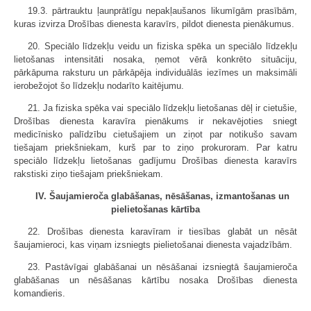
19.3. pārtrauktu ļaunprātīgu nepakļaušanos likumīgām prasībām,
kuras izvirza Drošības dienesta karavīrs, pildot dienesta pienākumus.
20. Speciālo līdzekļu veidu un fiziska spēka un speciālo līdzekļu
lietošanas intensitāti nosaka, ņemot vērā konkrēto situāciju,
pārkāpuma raksturu un pārkāpēja individuālās iezīmes un maksimāli
ierobežojot šo līdzekļu nodarīto kaitējumu.
21. Ja fiziska spēka vai speciālo līdzekļu lietošanas dēļ ir cietušie,
Drošības dienesta karavīra pienākums ir nekavējoties sniegt
medicīnisko palīdzību cietušajiem un ziņot par notikušo savam
tiešajam priekšniekam, kurš par to ziņo prokuroram. Par katru
speciālo līdzekļu lietošanas gadījumu Drošības dienesta karavīrs
rakstiski ziņo tiešajam priekšniekam.
IV. Šaujamieroča glabāšanas, nēsāšanas, izmantošanas un
pielietošanas kārtība
22. Drošības dienesta karavīram ir tiesības glabāt un nēsāt
šaujamieroci, kas viņam izsniegts pielietošanai dienesta vajadzībām.
23. Pastāvīgai glabāšanai un nēsāšanai izsniegtā šaujamieroča
glabāšanas un nēsāšanas kārtību nosaka Drošības dienesta
komandieris.